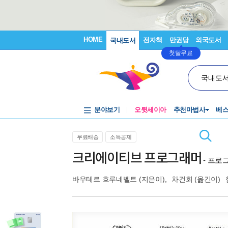
HOME
전자책
만권당
외국도서
국내도서
첫달무료
국내도
분야보기
오뒷세이아
추천마법사
베
무료배송
소득공제
크리에이티브 프로그래머
- 프로
바우테르 흐루네벨트
(지은이),
차건회
(옮긴이)