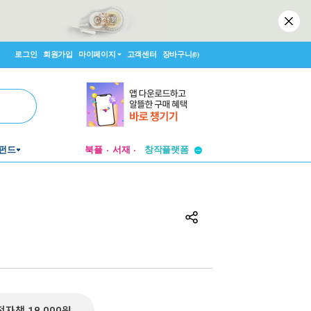
로그인
회원가입
마이페이지
고객센터
장바구니
(0)
투비컨티뉴드
펀드
북플
서재
창작플랫폼
투비컨티뉴드