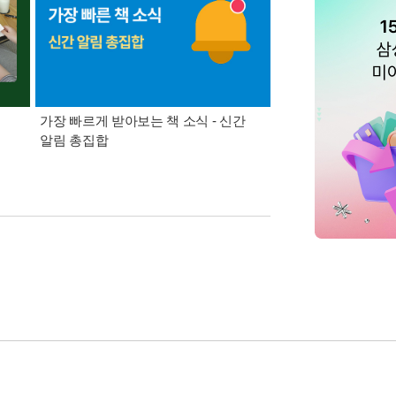
가장 빠르게 받아보는 책 소식 - 신간
경기컬처패스 1만원 
알림 총집합