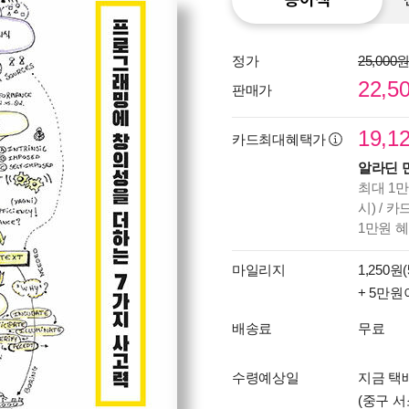
정가
25,000
22,5
판매가
19,1
카드최대혜택가
알라딘 
최대 1만
시) / 
1만원 
마일리지
1,250원(
+ 5만원
배송료
무료
수령예상일
지금 택배
(중구 서