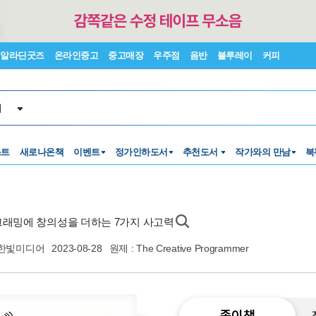
알라딘굿즈
온라인중고
중고매장
우주점
음반
블루레이
커피
서
스트
새로나온책
이벤트
정가인하도서
추천도서
작가와의 만남
북
그래밍에 창의성을 더하는 7가지 사고력
한빛미디어
2023-08-28
원제 : The Creative Programmer
종이책