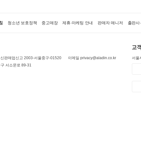
침
청소년 보호정책
중고매장
제휴·마케팅 안내
판매자 매니저
출판사
고객
신판매업신고 2003-서울중구-01520
이메일 privacy@aladin.co.kr
서울시
구 서소문로 89-31