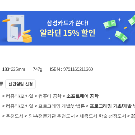
183*235mm
747g
ISBN : 9791169211369
류
신간알림 신청
서
>
컴퓨터/모바일
>
컴퓨터 공학
>
소프트웨어 공학
서
>
컴퓨터/모바일
>
프로그래밍 개발/방법론
>
프로그래밍 기초/개발 
서
>
추천도서
>
외부/전문기관 추천도서
>
세종도서 학술 선정도서
>
2