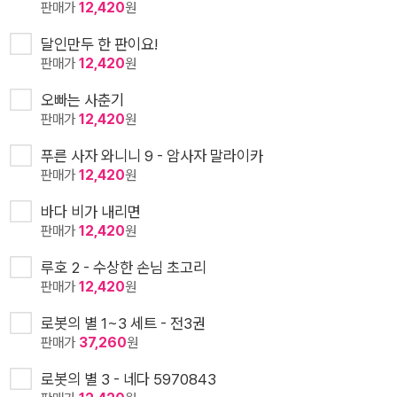
판매가
12,420
원
달인만두 한 판이요!
판매가
12,420
원
오빠는 사춘기
판매가
12,420
원
푸른 사자 와니니 9 - 암사자 말라이카
판매가
12,420
원
바다 비가 내리면
판매가
12,420
원
루호 2 - 수상한 손님 초고리
판매가
12,420
원
로봇의 별 1~3 세트 - 전3권
판매가
37,260
원
로봇의 별 3 - 네다 5970843