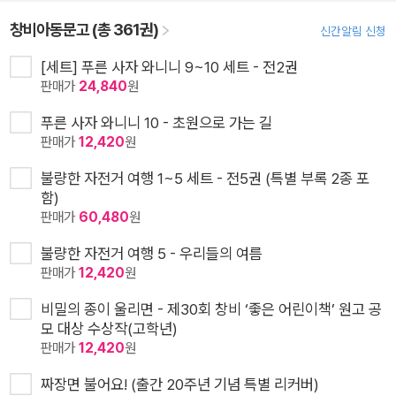
창비아동문고 (총 361권)
신간알림 신청
[세트] 푸른 사자 와니니 9~10 세트 - 전2권
판매가
24,840
원
푸른 사자 와니니 10 - 초원으로 가는 길
판매가
12,420
원
불량한 자전거 여행 1~5 세트 - 전5권 (특별 부록 2종 포
함)
판매가
60,480
원
불량한 자전거 여행 5 - 우리들의 여름
판매가
12,420
원
비밀의 종이 울리면 - 제30회 창비 ‘좋은 어린이책’ 원고 공
모 대상 수상작(고학년)
판매가
12,420
원
짜장면 불어요! (출간 20주년 기념 특별 리커버)