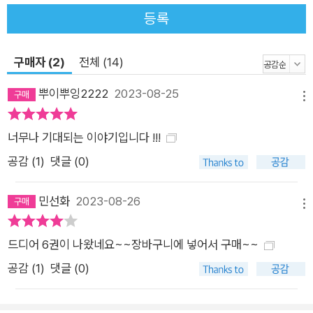
며 아산테와 웨지는 깊은 신뢰를 쌓는다. ‘나’와 다른 존재를 이해
등록
하기 위해 노력하는 사자들의 모습은 다름을 받아들이고 더불어
사는 일의 아름다움을 환기한다. 한편, 두 아들을 떠나보내고 쓸
구매자 (2)
전체 (14)
쓸해하던 와니니는 어느 날 바람에 실려 온 아산테와 후루, 그리
고 5권에서 와니니를 떠난 암사자 ‘마이샤’의 냄새를 맡고 모두의
뿌이뿌잉2222
2023-08-25
메뉴
무사함에 감사한다. 초원의 기쁨과 슬픔을 오롯이 겪으며 무리의
우두머리로서 책임을 다하는 와니니에게 또 어떤 일이 일어날
너무나 기대되는 이야기입니다 !!!
까? ‘푸른 사자 와니니’ 시리즈는 앞으로도 계속된다.
공감 (
1
)
댓글 (0)
민선화
2023-08-26
메뉴
드디어 6권이 나왔네요~~장바구니에 넣어서 구매~~
공감 (
1
)
댓글 (0)