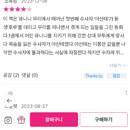
소유맘
2023-12-08
사람들을 좋아한다. 악의적인 가짜뉴스를 생산 유통하는 인간들
는 아산테라는 이름 때문에 곤욕을 겪게 되는데요.누구보다 자랑
에 비하며 원숭이들은 사랑스럽다. 그림도 정말 멋지다. 어린 생
스러웠던 자신의 이름 아산테가 이미 초원의 동물들에겐 아산테
명들은 쑥쑥 잘 자라고, 어느새 무리를 떠날 날이 온다. 사자도 인
이 책은 와니니 무리에서 태어난 첫번째 수사자 '아산테'가 동
아저씨의 업적으로 더 유명했기 때문이었어요.오해가 계속되면
간도 마찬가지다. 글도 모르던 작은 꼬맹이도 곧 어린이를 졸업하
생'후루'를 데리고 무리를 떠나면서 겪게 되는 일들을 그린 동화
서 거짓말쟁이가 된 것 같은 기분에 자존심이 상한 아산테였지만,
고 청소년이 된다. 아산테에 비하면 좁은 세계를 반복하며 구경하
다.1권에서 어린 와니니를 지키기 위해 강한 상대 무투에게 맞서
동생 덕분에 다시 용기를 얻게 되죠.한없이 어리기만 한 동생인
는 중이지만, 앞으로 부모가 함께 해주고 싶어도 할 수 없는 홀로
다 목숨을 잃은 수사자가 아산테였다.아산테는 이름만 같을뿐 나
줄 알았는데 후루의 한마디 한마디가 어찌나 똘똘한지 깜짝깜짝
만나는 세상을 만나게 된다. 지기도 하고 도망치고 싶은 일도 있
약한 수사자에 불과하다는 사실에 좌절한다.하지만 수차례 위기
놀라게 하더라고요.제가 처음 와니니를 읽으며 가장 신기하게 봤
을 것이다. 경험만큼 지혜로워지지 않아 좌절할 지도 모른다. 자
를 극복하고 지혜로운 암사자들을 만나며 책임감있는 수자자로
던 게 먹이 사냥은 암사자가 하는 일이라는 거였어요.왠지 힘센
더보기
신에게 늘 지고 매일 도망치고 지혜 대신 짜증만 늘어나는 어른이
성장한다.P65배도 고프고 마음도 고팠다.마음이 고플 수도 있다
수사자가 사냥을 더 잘 할 거라 생각했거든요.포식자와 피식자와
공감 (
2
)
댓글 (0)
라 이야기 속 모험이 좀 아프다. “때로는 용감하고 때로는 비겁
는 걸 처음 알게 되었다.마음에 꽉 차 있던 것들이 사라지고 없었
의 약육강식의 세계를 어느 한쪽에 치우침 없이 볼 수 있어서 좋
하고, 때로는 지혜롭고 때로는 어리석고, 때로는 도무지 자신도
다.(아산테)큰 아이가 요즘 직장상사와의 관계에서 많이 힘들어
았어요.특히 이번 이야기에서는 초원에서 가장 겁이 많아 아기를
이해할 수 없는 일을 하게 되겠지요. 그 모든 순간마다 스스로 선
하고 있다.엄마로서 배 고프지않게 마음 고프지않게 해주고 싶다.
메뉴
뒤로가
낳는 것조차 달리면서 한다는 '누'에 대한 이야기가 눈에 띄었어
택하고 스스로 움직이며 스스로의 이야기를 만들어 갈 거예요.”
기
무엇으로 마음을 꽉 차게 해줄 수 있을까?P188수사자가 정말로
스칼렛
2023-08-27
요.사자에게 쫓기며 아이를 낳는 모습도 신기했지만, 태어나자마
해야 하는 일은 강한 만큼 지혜로워지는거야.어리석고 강한 힘만
자 혼자 네발로 일어나는 것도 모자라 달리기까지 하는 아기 누의
보관함담기
선물하기
장바구니
구매하기
큼 나쁜 건 없단다.그건 대개 남을 해치고 결국 자신도 해치고 말
모습에 놀라움을 금치 못했네요.남은 먹이를 노리는 독수리의 노
#도서협찬 [푸른 사자 와니니] 서평6 수사자 아산테이현 장편동
지(마이샤엄마)순발력도 떨어지고 감정상태가 얼굴에 잘 드러나