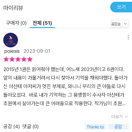
쓰기
마이리뷰
구매자 (0)
전체 (51)
메뉴
poiesis
2023-09-01
2015년 1권은 읽어줘야 했는데, 어느새 2023년이고 6권이다.
앞의 내용이 가물거려서 다시 찾아서 기억을 채워야했다. 돌아가
신 아산테 아저씨가 멋진 부제로, 와니니 무리의 큰 아들로 다시
돌아오셨다. 바로 내가 기억하는 그 용맹함이 수사자 아산테가
초원에서 살아가는데 큰 어려움으로 작용한다. 작가님이 초원을
삶을 인간 사회 못지않게 흥미로운 드라마로 만드셨다. 오해는 하
더보기
는 사람 마음대로인데 피해는 오해 받은 이가 감당하는 것도 기시
공감 (
4
)
댓글 (0)
감이 든다. 나도 언제나(지금도) 동생을 돌봐야 한다는 강박이