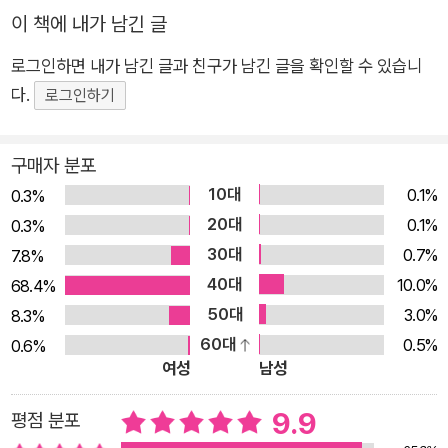
기를 극복하고 지혜로운 암사자들을 만나며 책임감 있는 수사자
이 책에 내가 남긴 글
로 성장한다. 스스로를 믿으며 낯선 초원에 적응해 나가는 아산테
로그인하면 내가 남긴 글과 친구가 남긴 글을 확인할 수 있습니
의 감동적인 모험은 와니니 이야기의 기존 팬들뿐 아니라 시리즈
다.
로그인하기
를 처음 접하는 독자들에게도 큰 울림을 선사할 것이다. “수사자
가 정말로 해야 하는 일은, 강한 만큼 지혜로워지는 거야.” 두려움
을 딛고 소중한 것을 지키는 용기와 지혜 초원으로 나서자마자 아
구매자 분포
산테는 위대한 이름에 걸맞은 수사자가 못 된다며 다른 동물들에
10대
0.1%
0.3%
게 비웃음을 당한다. 그러던 중 우연히 만난 떠돌이 수사자들의
20대
0.1%
0.3%
조언을 통해 자신이 어리숙한 실수를 반복하는 것이 성장의 한 과
30대
0.7%
7.8%
정일 뿐 약한 사자이기 때문이 아니라는 것을 깨닫는다. 이후 크
40대
10.0%
68.4%
고 작은 갈등을 거쳐 암사자 ‘웨지’ 무리와 지내게 된 아산테는 진
50대
3.0%
8.3%
정한 강인함이란 ‘나’와 다른 존재의 마음에 귀 기울이는 태도임
60대
0.5%
0.6%
을 배우고, 소중한 것을 지키기 위해 용기 내는 성숙한 수사자로
여성
남성
거듭난다. 무리의 보호를 벗어나 처음으로 모든 문제를 스스로 해
9.9
평점 분포
결하며 어려움을 겪는 아산테의 모험은 언젠가 익숙한 곳을 떠나