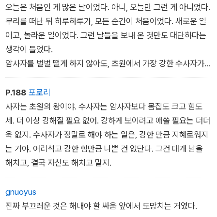
울림을 선사할 것이다.
오늘은 처음인 게 많은 날이었다. 아니, 오늘만 그런 게 아니었다.
무리를 떠난 뒤 하루하루가, 모든 순간이 처음이었다. 새로운 일
이고, 놀라운 일이었다. 그런 날들을 보내 온 것만도 대단하다는
생각이 들었다.
암사자를 벌벌 떨게 하지 않아도, 초원에서 가장 강한 수사자가
되지 않아도, 암사자 무리를 만나지 못해 한심해 보이는 꼴로 초
원을 돌아다녀도, 그 어떤 순간에도 아산테와 후루는 대단한 나날
P.188
포로리
을 보내고 있었다.
사자는 초원의 왕이야. 수사자는 암사자보다 몸집도 크고 힘도
세. 더 이상 강해질 필요 없어. 강하게 보이려고 애쓸 필요는 더더
욱 없지. 수사자가 정말로 해야 하는 일은, 강한 만큼 지혜로워지
는 거야. 어리석고 강한 힘만큼 나쁜 건 없단다. 그건 대개 남을
해치고, 결국 자신도 해치고 말지.
gnuoyus
진짜 부끄러운 것은 해내야 할 싸움 앞에서 도망치는 거였다.