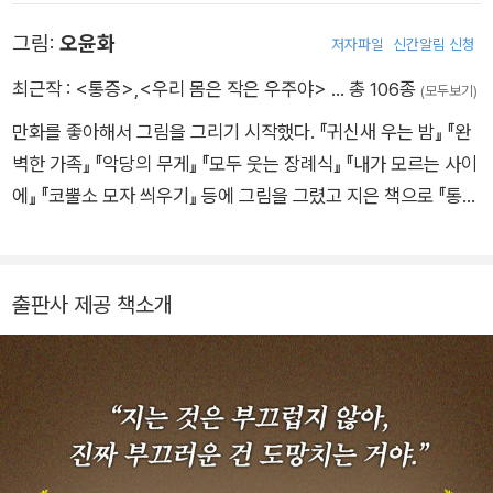
을 썼다. 전태일문학상, 창비 ‘좋은 어린이책’ 원고 공모 대상, 창
그림:
오윤화
저자파일
신간알림 신청
원아동문학상을 받았고, ‘푸른 사자 와니니’ 시리즈로 2022년 한
스 크리스티안 안데르센 상 아너리스트에 올랐으며 2025년 권
최근작 :
<통증>
,
<우리 몸은 작은 우주야>
… 총 106종
(모두보기)
정생문학상을 수상했다. http://kwanini.kr
만화를 좋아해서 그림을 그리기 시작했다. 『귀신새 우는 밤』 『완
벽한 가족』 『악당의 무게』 『모두 웃는 장례식』 『내가 모르는 사이
에』 『코뿔소 모자 씌우기』 등에 그림을 그렸고 지은 책으로 『통
증』이 있다.
출판사 제공 책소개