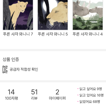
향해 나아가는 어린이에게 든든한 이정표가 되어 줄 것이다. 독자
들의 사랑에 힘입어 이어지고 있는 ‘푸른 사자 와니니’ 시리즈는
현재까지 누적 판매 90만부를 기록 중이며, 1권은 100쇄를 돌파
했다. “지는 것은 부끄럽지 않아. 진짜 부끄러운 건 도망치는 거
야.” 새로운 세상을 향해 나아가는 어린이를 응원하는 동화 초등
푸른 사자 와니니 7
푸른 사자 와니니 5
푸른 사자 와니니 4
‘한 학기 한 권 읽기’ 베스트셀러 ‘푸른 사자 와니니’ 시리즈가 여
섯 번째 이야기로 돌아왔다. 6권은 와니니 무리에서 태어난 첫 번
째 수사자 ‘아산테’가 가족을 떠나 자기만의 길을 나서며 시작된
상품 인증
다. 1권에서 강렬한 인상을 남긴 ‘아산테 아저씨’를 기억하는 독자
라면 이번 주인공의 이름만으로 반가울 것인바, ‘위대한 아산
공급자 적합성 확인
테’라 불린 그는 어린 와니니를 지키기 위해 강한 상대에게 맞섰
다 숨을 거둔 전설의 수사자다. 특별한 이름을 물려받아 늘 당당
해하던 어린 아산테는 동생 ‘후루’를 데리고 초원으로 나선 첫날
읽고 싶어요 9명
14
51
2
부터 자신이 아산테 아저씨와 이름만 같을 뿐 덩치도 작고 힘도
읽고 있어요 16명
100자평
리뷰
마이페이퍼
읽었어요 68명
약하다는 것을 깨닫고 좌절하지만, 이어지는 여정에서 수차례 위