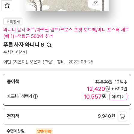
소득공제
와니니 음각 머그/아크릴 램프/크로스 포켓 토트백/미니 포스터 세트
(택 1)+적립금 500명 추첨
푸른 사자 와니니 6
수사자 아산테
이현
(지은이),
오윤화
(그림)
창비
2023-08-25
종이책
13,800
원,
10%
12,420
원
+ 690원
10,557
원
카드최대혜택가
더보기
전자책
9,940
원
수령예상일
양탄자배송