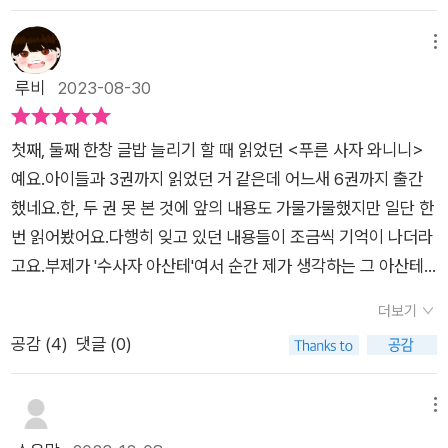
있어서 아산테가 동생 후쿠를 어리게만 생각하는 것이 모두 이해
되고, 그 동생 덕분에 힘과 용기를 얻게 되는 과정이 뭉클했다. 내
메뉴
동생도 어느 날 보니 이미 나보다 더 어른이었다. 와니니 시리즈
루비
2023-08-30
는 사자의 용맹함을 부각시키는 그림 동화가 아니다. 이번에도 역
시나 알지 못한 ‘누’의 습성과 삶에 깜짝 놀라면 배웠다. 생존을
첫째, 둘째 한창 글밥 늘리기 할 때 읽었던 <푸른 사자 와니니>
위해 달리면서 출산을 하다니... 갓 태어난 아기 누도 바로 달릴
예요.아이들과 3권까지 읽었던 거 같은데 어느새 6권까지 출간
수 있다니... 어릴 적 동물 다큐멘터리를 보고 대단하다고 생각한
했네요.한, 두 권 못 본 것에 앞의 내용도 가물가물했지만 일단 한
독수리가 등장해서 반가웠다. 사체를 뼈와 가죽만 남기고 깨끗하
번 읽어봤어요.다행히 잊고 있던 내용들이 조금씩 기억이 나더라
게 먹어 치운다. 낭비라곤 없는 초원의 순환체계와 각 동물의 역
고요.부제가 '수사자 아산테'여서 순간 제가 생각하는 그 아산테
할에는 인간사회에 없는 완벽함이 있었다. 물론 새와 원숭이가
가 맞나 했거든요.어린 와니니를 도와주고 무투 무리들과도 멋지
소문의 근원이자 퍼트리는 역할이라는 인간 중심적이고 선입견
더보기
게 싸웠던 아산테 아저씨는 분명 초원으로 돌아가셨는데 말이에
이 표현된 내용도 있지만, 실제로는 그렇지 않다는 것만 잘 설명
공감 (
4
)
댓글 (0)
요.알고 보니 와니니 무리의 가장 큰 아들의 이름을 용맹한 아산
하면, 재밌게 극화된 역할로 받아들이고 즐겁게 읽을 수 있을 것
테 아저씨의 이름을 따 '아산테'라고 지은 거더라고요.6권은 암사
이다. 도저히 말을 참지 못하고 아는 걸 다 말하고 싶어 하는 원
자와는 다르게 언젠가는 무리를 떠나야 하는 수사자의 삶을 아산
메뉴
숭이 캐릭터가 재미있다. 나는 수다가 어색해서 말도 많고 흥겨운
테와 동생 후루를 통해 보여줘요.초원에 첫발을 내디딘 두 수사자