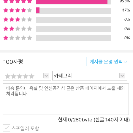
낯선 세상을 마주할 어린이의 마음을 떠올리게 한다. 이현 작가는
95.3%
아산테를 통해 진정 강한 힘은 자신을 믿는 마음에서 비롯한다는
4.7%
점을 전하며 어린이들이 언제나 스스로를 믿고 두려움을 극복하
0%
기를 힘껏 응원한다. 아산테는 어떤 사자가 될까요? 때로는 용감
0%
하고 때로는 비겁하고, 때로는 지혜롭고 때로는 어리석고, 때로는
0%
도무지 자신도 이해할 수 없는 일을 하게 되겠지요. 그 모든 순간
마다 스스로 선택하고 스스로 움직이며 스스로의 이야기를 만들
어 갈 거예요._「작가의 말」 중에서 “온 초원에서 가장 다정한 말,
100자평
게시물 운영 원칙
우리.” ‘다름’을 받아들이고 함께하는 초원의 아름다움 이번 작품
카테고리
은 아프리카 초원 생태계를 생생하게 그리면서도 사랑과 우정이
약육강식의 논리를 뛰어넘는 순간을 담아냈다. 아산테는 첫눈에
반한 웨지와 무리를 이루기 위해 수사자의 원칙을 깬다. 웨지 무
리가 돌보던 아기들을 살려 준 것이다. 그 보답으로 웨지는 위험
에 처한 아산테 곁을 지킨다. 경쟁 상대를 제거해 무리를 지키는
현재
0
/280byte (한글 140자 이내)
수사자와 먹이를 구하고 아기를 돌보는 암사자의 윤리는 다를 수
스포일러 포함
밖에 없다. 하지만 서로를 위하는 선택을 하고 함께 고비를 넘기