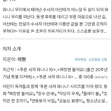
와니니 무리에서 태어난 수사자 아산테가 어느덧 두 살이 되어 와
니니 무리를 떠난다. 동생 후루를 데리고 부푼 마음으로 나선 길,
아산테는 전설의 수사자 아산테와 이름만 같을 뿐 그만큼 강하지
못하다는 이유로 온 초원의 웃음거리가 된다. 스스로를 보잘것없
게 여기던 아산테는 우연히 만난 떠돌이 수사자들에게 더 강해질
수 있다는 조언을 듣고 자신감을 얻는다. 그러고는 첫눈에 반한
저자 소개
암사자 웨지를 다시 만나기 위해 용기를 내 길을 떠나는데……. 아
지은이:
이현
산테는 무사히 무리를 이루고 강한 수사자로 거듭날 수 있을까?
저자파일
신간알림 신청
최근작 :
<푸른 사자 와니니 10>
,
<짜장면 불어요! (출간 20주년
기념 특별 리커버)>
,
<푸른 사자 와니니 9>
… 총 150종
(모두보기)
어린이 독자들과 함께 ‘푸른 사자 와니니’ 시리즈를 이어 왔다. 동
화 『짜장면 불어요!』 『장수 만세!』 『악당의 무게』 『플레이 볼』 『조
막만 한 조막이』 『연동동의 비밀』 『오늘도 용맹이』, 청소년소설
『우리들의 스캔들』 『1945, 철원』 『호수의 일』 『라이프 재킷』 등