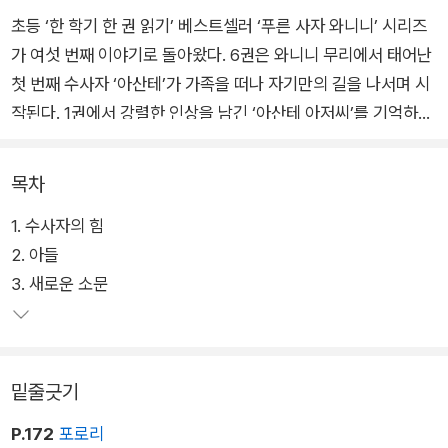
초등 ‘한 학기 한 권 읽기’ 베스트셀러 ‘푸른 사자 와니니’ 시리즈
가 여섯 번째 이야기로 돌아왔다. 6권은 와니니 무리에서 태어난
첫 번째 수사자 ‘아산테’가 가족을 떠나 자기만의 길을 나서며 시
작된다. 1권에서 강렬한 인상을 남긴 ‘아산테 아저씨’를 기억하는
독자라면 이번 주인공의 이름만으로 반가울 것인바, ‘위대한 아산
테’라 불린 그는 어린 와니니를 지키기 위해 강한 상대에게 맞섰
목차
다 숨을 거둔 전설의 수사자다.
1. 수사자의 힘
2. 아들
특별한 이름을 물려받아 늘 당당해하던 어린 아산테는 동생 ‘후
3. 새로운 소문
루’를 데리고 초원으로 나선 첫날부터 자신이 아산테 아저씨와 이
름만 같을 뿐 덩치도 작고 힘도 약하다는 것을 깨닫고 좌절하지
만, 이어지는 여정에서 수차례 위기를 극복하고 지혜로운 암사자
들을 만나며 책임감 있는 수사자로 성장한다. 스스로를 믿으며 낯
밑줄긋기
선 초원에 적응해 나가는 아산테의 감동적인 모험은 와니니 이야
기의 기존 팬들뿐 아니라 시리즈를 처음 접하는 독자들에게도 큰
P.172
포로리