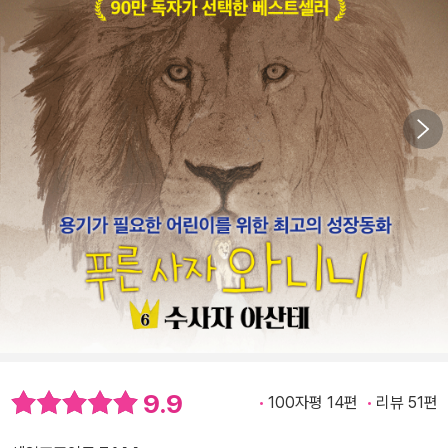
9.9
100자평 14편
리뷰 51편