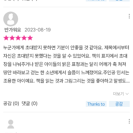
9월 20일이라서달력에 표시도 해 두었어요.​그런데, 성모는 민서를
초대하지 않는 거죠. 아이고...민서는 그림을 잘 그리는 아이라서그동
안 성모를 여러 장면 그렸어요.멋진 그림들을 완성할 정도로 성모를
메뉴
좋아해요.공책 한 권을 정해서 성모만 그릴 정도로...​그런데, 아주 큰
반가워요
2023-08-19
피자집에서 생일파티를 한다는 성모가자기를 초대하지 않아서 민서
는 화가 났어요.​초등학생들이 누구는 초대받고, 누구는 초대받지 못
누군가에게 초대받지 못하면 기분이 안좋을 것 같아요. 제목에서부터
하는 생일파티에 대한 감정을 작가님께서 아주 섬세하게 표현해 주셨
자신은 초대받지 못했다는 것을 알 수 있었어요. 책의 표지에서 초대
어요.민서의 가족이 민서의 슬픈 마음을 달래주기 위해노력해 나가는
장을 나눠주거나 받은 아이들의 밝은 표정과는 달리 어깨가 축 쳐져
모습도 감동이었고요.여러 각도에서 감정의 변화를 갖는 어린이들의
땅만 바라보고 걷는 한 소년에게서 슬픔이 느껴졌어요.주인공 민서는
마음을 잘 표현해 주셔서한 편의 영화를 보는 듯 재미있었어요.특히,
조용한 아이예요. 책을 읽는 것과 그림그리는 것을 좋아하고 말썽도
민서 엄마가 재미있는 말투로 말씀하셔서 중간에 많이 웃었네요.​한
부리지않아서 아이들에게는 '샌님'으로 통해요. 이런 성격때문에 민서
사람만 주인공이 될 수 있는 생일파티라고 생각할 수도 있지만누구나
더보기
는 반에서 친해지고 싶어하는 성모에게 선뜻 다가가지 못해요. 소극
생일이 있기 때문에 누구나 주인공이 될 수 있다는 생각도 해보게 되
공감 (
0
)
댓글 (0)
적으로 자신의 마음을 표현하는 민서의 모습이 답답하기도 했고 안쓰
고,우리 모두 초대받고 싶은 마음 모두 가득하지만 초대받지 못한 경
럽기도 했어요.유머도 있어 반아이들에게 언제나 인기가 많은 성모가
우 속상하다는 것도 민서의 경험으로 알게 되죠.​민서의 마음을 아프
생일 잔치를 연다는 말에 민서는 자신도 초대받았으면 좋겠다고 생각
메뉴
게 하는 성모, 기영이에게 다가가는 민서 등 친구들의 마음 변화를 보
해요. 간절한 민서의 희망과는 달리 성모가 초대장을 나눠주던 날 민