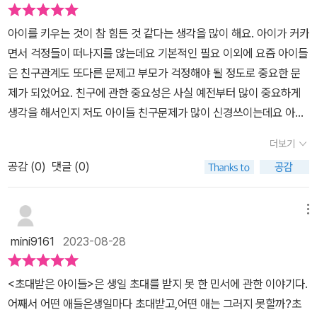
요?민서는 성모의 생일파티에 초대를 받았을까요?초대받지 못한 민
서의 소외되는 마음을 그려내고그 마음의 변화를 잘 표현해 내고 물
아이를 키우는 것이 참 힘든 것 같다는 생각을 많이 해요. 아이가 커카
흐르듯 술술 읽히는 동화책.역시나 아이들의 오랜 사랑을 받아 온 동
면서 걱정들이 떠나지를 않는데요 기본적인 필요 이외에 요즘 아이들
화에는 이유가 있었답니다.책을 읽는 내내 민서가 된 듯 속상하고 성
은 친구관계도 또다른 문제고 부모가 걱정해야 될 정도로 중요한 문
모와 친구들이 밉고 엄마의 마음도 이해가 되고 항상 성모를 응원하
제가 되었어요.​ 친구에 관한 중요성은 사실 예전부터 많이 중요하게
는 엄마의 모습에서나도 그런 현명한 엄마가 될 수 있을까? 생각도
생각을 해서인지 저도 아이들 친구문제가 많이 신경쓰이는데요 아이
해보았어요.진정한 친구란 무엇이며 누구에게나 인기 있는 친구도 좋
들은 물론이고 자녀의 친구 문제로 걱정하고 있는 부모님이 꼭 읽어
지만친구란 나와 마음이 잘 통하는 진정한 친구가 있을 거라는 생각
더보기
봤으면 하는 시공주니어의 [초대받은 아이들]을 소개해 봅니다.[초대
이 들게 합니다.아이가 책을 금방 읽기에 왜 이렇게 대충 읽나 했는데
공감 (
0
)
댓글 (0)
받은 아이들]의 주인공인 민서는 반에서 조용한 편으로 아이들말을
제가 읽어보니 몰입도가 장난 아니고 한편의 드라마를 본 듯이명애
빌리면 '인싸'는 아닙니다. 그런 민서는 인기가 많은 성모의 생일파티
작가님의 중간중간 나오는 일러스트가 작품에 나오는 인물들에 대한
에 꼭 초대를 받고 싶습니다. 성모가 생일 초대장을 가지고 학교에 온
메뉴
마음과 상황을 잘 표현하였고 아이들에게 공감하며 이야기를 실감 나
날 반 아이들은 성모 주변에 몰려 초대장을 서로 받으려고 합니다.​초
게 상상하여 읽을 수 있도록 해줍니다.​자라나는 아이들이 아직은 서
mini9161
2023-08-28
대장을 나눠 주면서 선물이 준비되었는지 물어볼 정도로 성모는 인기
툴지만 친구에 대하여 생각해 보고소외된 마음, 상처받은 마음을 어
도 많고 자신감도 많고 반 아이들을 쥐락펴락 할 수 있는 아이입니다.
떻게 치유해야 하는지 민서를 통해 극복해나갈 수 있다는 것을 느끼
<초대받은 아이들>은 생일 초대를 받지 못 한 민서에 관한 이야기다.​​​
이런 성모의 생일 파티에 초대받지 못한 민서의 마음이 어떨지 [초대
게 합니다.​많은 감동과 재미를 느끼게 해준 황선미 작가님의 초대받
어째서 어떤 애들은​생일마다 초대받고,​어떤 애는 그러지 못할까?​​​초
받은 아이들]을 굳이 읽지 않아도 짐작이 됩니다.그런 민서에게 성모