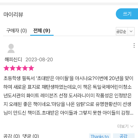
쓰기
마이리뷰
구매자 (0)
전체 (9)
메뉴
해피신디
2023-08-20
초등학생 필독서 '초대받은 아이들'을 아시나요?이번에 20년을 맞이
하여 새로운 표지로 재탄생하였는데요,이 책은 독일국제어린이청소
년도서관의 화이트 레이븐즈 선정 도서라니이미 작품성은 인정받은
지 오래된 좋은 책이네요.'마당을 나온 암탉'으로 유명한황선미 선생
님이 만드신 책이죠.​초대받은 아이들과 그렇지 못한 아이들의 감정을
섬세하게 묘사해 주시니까읽으며 공감하는 부분들이 많아요.이 책의
더보기
주인공은 '차민서'입니다.민서가 좋아하는 친구 '성모'의 생일이 바로
공감 (
0
)
댓글 (0)