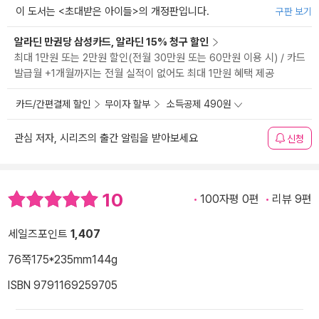
이 도서는 <
초대받은 아이들
>의 개정판입니다.
구판 보기
알라딘 만권당 삼성카드, 알라딘 15% 청구 할인
최대 1만원 또는 2만원 할인(전월 30만원 또는 60만원 이용 시) / 카드
발급월 +1개월까지는 전월 실적이 없어도 최대 1만원 혜택 제공
카드/간편결제 할인
무이자 할부
소득공제 490원
관심 저자, 시리즈의 출간 알림을 받아보세요
신청
10
100자평 0편
리뷰 9편
세일즈포인트
1,407
76쪽
175*235mm
144g
ISBN 9791169259705