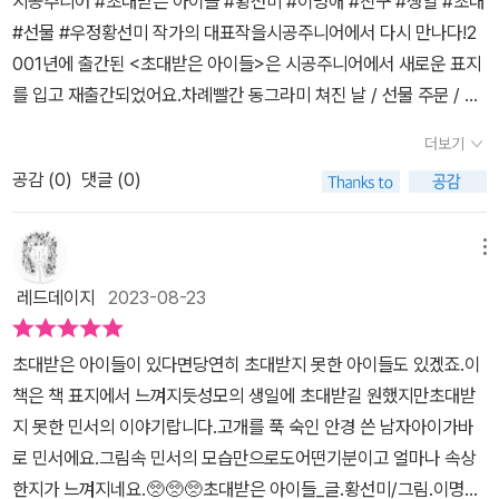
시공주니어 #초대받은 아이들 #황선미 #이명애 #친구 #생일 #초대
지만, 역시나 자신을 초대하지 않았어요.민망해서 어쩌지 하는 타이
#선물 #우정황선미 작가의 대표작을시공주니어에서 다시 만나다!2
밍에 엄마가 그 자리에 있는 게 아니겠어요?과연 어떻게 된 일일까
001년에 출간된 <초대받은 아이들>은 시공주니어에서 새로운 표지
요?​사실, 초대받지 못했다고 해서 준비한 선물을 건네지 못한다면 그
를 입고 재출간되었어요.차례빨간 동그라미 쳐진 날 / 선물 주문 / 따
건 진정하게 그 친구를 좋아하는 것도 아니에요.초대받을 거라 생각
돌림 /분홍색 카드 / 화내는 방법 / 초대받은 아이들 / 둘만 아는 것9
하고 혹은 너무 좋아하는 친구니깐 선물을 샀지만, 초대받지 못했다
더보기
월 20일은 성모의 생일. 주인공 민서가 제일 좋아하는 친구여서 달력
는 이유로 그 선물을 포기한다면 앞으로 더 나아가 많은 것을 쉽게 포
공감 (
0
)
댓글 (0)
에 빨간사인펜으로 동그라미까지 표시했어요.민서는 그림을 잘 그려
기하고 뭐가 진짜 대단한 건지 모르고 살 것 같아요.초대받지 않아도
서 그림 공책에 성모를 그린 그림을 꽤 여러 장을 그렸어요.민서는 성
선물을 건네는 용기와 마음그게 중요한 게 아닐까요?​[출판사로부터
모와 단짝이 되고 싶었지만 성모 곁에는 항상 애들이 꼬여서 아직가
메뉴
도서 협찬을 받았고 본인의 주관적인 견해에 의하여 작성함]
까워지지 못했어요.성모의 생일파티는 피자집에서 한다는 초대장을
레드데이지
2023-08-23
아이들에게 나누어 주었어요.하지만 성모는 초대장을 받지 못해서 화
가 나고 여섯 달씩이나 정성 들인그림 공책을 받을 자격이 없는 애이
초대받은 아이들이 있다면당연히 초대받지 못한 아이들도 있겠죠.​이
고. 속상하고 내가 따돌림당하고 있으니까요.생일파티에 초대를 받지
책은 책 표지에서 느껴지듯성모의 생일에 초대받길 원했지만초대받
못해서 민서는 속상했지만 기영이를 만나 다시 그림 공책에그림을 그
지 못한 민서의 이야기랍니다.​고개를 푹 숙인 안경 쓴 남자아이가바
리기로 했어요.민서를 통해 친구 관계에 대해 생각해 보고 공감할 수
로 민서에요.그림속 민서의 모습만으로도어떤기분이고 얼마나 속상
있는 이야기가 아이들에게도움이 될 것 같아요.나에게는 소중한 생각
한지가 느껴지네요.🥺🥺🥺초대받은 아이들_글.황선미/그림.이명애​​