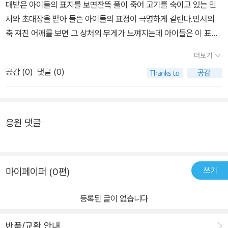
은 아이들초등학교 아이들 동화로 강추합니다.
대받은 아이들의 표지를 보면​잔뜩 풀이 죽어 고기를 숙이고 있는 민
의 생일파티의 일정이 적힌 초대장이 도착합니다. 과연 성모가 보낸
서와 초대장을 받아 들뜬 아이들의 표정이 극명하게 갈린다.​민서의
것인지 궁금해 하며 설레어 하며 민서는 직접 그린 그림 공책을 갖고
축 져진 어깨를 보면 그 상처의 무게가 느껴지는데 아이들은 이 표지
생일파티에 갑니다.​ [초대받은 아이들]의 주인공인 민서가 준비한 직
를 통해​자신도 겪어 봤을 아니면 나 역시도 겪게 될 지도 모르는 상황
접 그린 그림 공책은 평범한 선물은 아닙니다. 빠른 것과 화려한 것에
더보기
임에 공감한다.
익숙한 아이들 눈에 과연 어떻게 보일지 민서의 선물이 재미있습니
공감 (
0
)
댓글 (0)
다. 직접 그린 그림공책을 들고 성모의 생일파티 장소에 도착한 민서. ​
하지만 민서는 성모의 생일파티가 아닌, 엄마의 생일파티에 초대를
받은 것이었습니다. 같은 날 같은 장소 같은 시간에 엄마는 속상해 하
응원 댓글
는 민서의 마음을 알고 성모를 아이들이 있는 곳으로 직접 초대장을
민서에게 보내 초대한 것입니다.​이렇게 센스있는 엄마가 있다니!![초
대받은 아이들]을 여기까지 읽었을 때 드는 생각은 민서는 이런 엄마
가 있으니 걱정은 없겠다는 시원한 마음이 들었었어요. 아이의 마음
쓰기
마이페이퍼 (0편)
을 아이의 눈높이에서 이렇게도 잘 헤아려 줄 수 있다니 말이죠.​하지
만 [초대받은 아이들]의 반전은 여기서 끝이 아니었습니다.​​성모가 민
등록된 글이 없습니다
서의 선물에 관심을 갖게 되고, 초대받았던 아이들이 서로 그림 공책
을 보려다가 그만 민서의 선물은 찢어지고 맙니다. 그 런 정성스런 선
반품/교환 안내