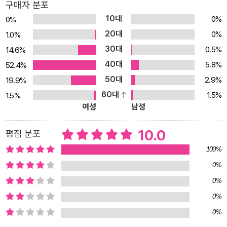
그림 공책에 기영이만 그릴 것이라고 다짐한다. 외로움을 다스리고
구매자 분포
친구에게 다가가는 민서만의 방식인 것이다. 황선미 작가는 작품을
10대
0%
0%
통해 혼자서도 잘 지낼 수 있음을 표현한 동시에, 성모와 같이 남을 잘
20대
0%
1.0%
웃기고 모두의 관심을 끄는 아이도 사실은 외톨이일 수 있다고 말한
30대
0.5%
14.6%
다. 혼자가 될까 봐 큰 소리를 내고 관심을 끌려고 애쓸지도 모른다고.
40대
5.8%
52.4%
성모와 같은 아이도 외롭지 않으려고 노력할 것이라고. 이것 또한 외
50대
2.9%
19.9%
로움을 다스리는 성모만의 방식일 테다. 《초대받은 아이들》을 다 읽
60대
1.5%
1.5%
고 나면, 어울림을 처음 배워가는 초등학교 아이들의 서툰 인간 관계
여성
남성
속에서 진정한 친구란 무엇인지에 대해 생각게 된다. 이명애 작가의
따뜻하고 섬세한 일러스트 민서는 집요한 관찰력으로 좋아하는 친구
10.0
평점 분포
의 모습을 그린다. 일러스트를 맡은 이명애 작가는 그런 민서의 시선
100%
을 좇아, 성모 및 초대받은 아이들의 역동적이고 활발한 동작과 표정
0%
을 생생하게 살렸다. 반면 초대받지 못한 민서는 소극적인 자세와 울
0%
적하고 시무룩한 표정으로 그려 냈다. 그리하여 초대받은 아이들과
0%
민서 간의 희비가 더욱 극명하게 비추어 지고, 독자가 민서의 외로운
0%
마음에 더 깊이 공감할 수 있도록 한다. 물론 좌절을 극복한 민서의 개