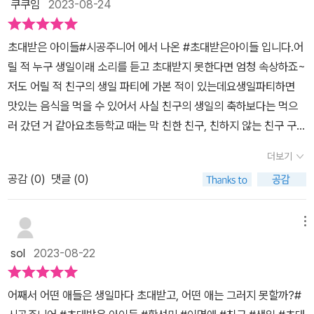
면서 성향이 다른 친구들끼리 겪는 에피소드, 성향이 비슷한 친구들
쿠쿠임
2023-08-24
서의 이름은 불리지 않아요. 생일 파티에 초대받지 못한 민서의 마음
끼리 자연스럽게 어울리게 되는 친구 관계에 대해서도 공감할 수 있
을 어린이 독자들이 크게 공감할 것 같다는 생각이 들었어요. 친구 관
는 부분들이 많아요.​주인공 입장에서 초대하거나 초대하지 않는 것을
초대받은 아이들#시공주니어 에서 나온 #초대받은아이들 입니다.어
계뿐만이 아니라 사랑하는 가족과의 관계도 돌아보게 만드는 이 책을
결정할 수 있는 것처럼 주인공에게 선물하거나 선물하지 않는 것은
릴 적 누구 생일이래 소리를 듣고 초대받지 못한다면 엄청 속상하죠~
추천해요~출판사로부터 도서를 제공받아 읽고 주관적인 생각을 쓴
우리가 결정할 수 있다고 생각하게 되고, 나에게 소중한 물건이 다른
저도 어릴 적 친구의 생일 파티에 가본 적이 있는데요생일파티하면
리뷰입니다.
사람에게 소중하지 않을 수 있다는 것도 생각해 보았어요.생각의 전
맛있는 음식을 먹을 수 있어서 사실 친구의 생일의 축하보다는 먹으
환을 통해 민서가 슬픔을 극복해 나가는 부분도 인상적이었습니다.​생
러 갔던 거 같아요초등학교 때는 막 친한 친구, 친하지 않는 친구 구분
일 초대에 대한 아이들의 생각을 섬세하게 잘 묘사한 이 책을 어린이
없이 초대받고, 초대했던 거 같고나중에 중고등학교 때는 친한 친구
더보기
들에게 추천합니다.​​#초대받은아이들, #시공주니어, #황선미, #이명
들만으로 생일 파티를 했던 기억이 나요.초대하는 입장도, 초대받는
애, #초등추천도서​[출판사로부터 협찬을 받았고 본인의 주관적인 견
공감 (
0
)
댓글 (0)
입장도, 초대받지 못하는 입장도 다 각각의 이유가 있겠지만,아무튼
해에 의하여 작성함]​​
나는 못 받는다면 속상합니다.​ 반에서 친해지고 싶고 좋아하는 친구
의 생일파티.그런데 자신은 초대받지 못하자, 속상한 나머지 엄마에
메뉴
게 짜증을 내기도 하는데요.엄마도 아들이 그 친구를 무지하게 좋아
sol
2023-08-22
하는 걸 알고, 생일인 것도 아는데 초대받지 못한 아들을 보니 속상하
기도 합니다.그런데, 누군가 초대장이 왔는데요/분명 그 친구의 초대
어째서 어떤 애들은 생일마다 초대받고, 어떤 애는 그러지 못할까?#
장이랑은 다른 초대장장소는 그 친구와 같은 장소반신반의하며 가보