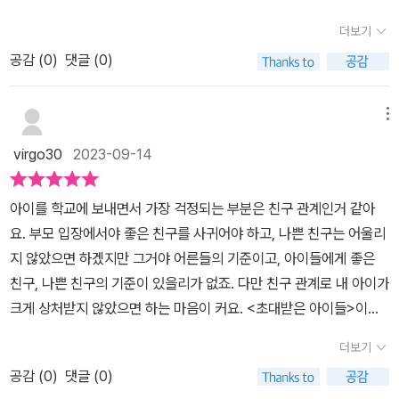
과 물건이지만 다른 사람에게는 그렇지 않을 수도 있으니까요.출판사
함께 생활하는 교실 안에서 몇명만 생일파티에 초대된다면나머지 친
로부터 도서 협찬을 받고 본인의 주관적 견해에 의해 작성하였습니
더보기
구들은 얼마나 속상할까요.​게다가 당연히 초대받을 줄 알았고그 초대
다.
공감 (
0
)
댓글 (0)
를 기다렸던 친구라면 더 그 슬픔이 클 듯 해요.책을 읽거나 그림 그리
는 것을 좋아하는 조용하고 소극적인 민서는친구들 사이에서 인기도
많고 활발한 성모와친해지고 싶어합니다.​하지만 늘 성모를 먼 발치에
메뉴
서 바라보거나성모의 모습을 그림으로 담는게 전부였어요.​그런 성모
virgo30
2023-09-14
가 곧 생일파티를 연다니민서는 성모의 생일을 달력에 표시까지 하고
들떠 초대받길 기다리지요.​하지만 희망과는 달리 민서는 성모의 생일
아이를 학교에 보내면서 가장 걱정되는 부분은 친구 관계인거 같아
에 초대받지 못하고배신감과 큰 상처를 받게 되요.​성모와 이제는 끝
요. 부모 입장에서야 좋은 친구를 사귀어야 하고, 나쁜 친구는 어울리
이라 말하는 민서.​혼자 기대하고 친해지길 원하고조용히 있다가 혼자
지 않았으면 하겠지만 그거야 어른들의 기준이고, 아이들에게 좋은
상처받은 민서가가엽기도 하고 안쓰럽기도 했네요.​복선의 역활을 하
친구, 나쁜 친구의 기준이 있을리가 없죠. 다만 친구 관계로 내 아이가
는 민서가 그린 성모의 그림은민서가 진정한 친구를 알아가는 역활을
크게 상처받지 않았으면 하는 마음이 커요. <초대받은 아이들>이라
합니다.​사회생활을 하면서 모든 모임에 참석할 수 없고초대받을 수는
는 책도 표지에 몇몇 아이들이 초대장을 뿌리며 신이 나 있는 모습과
없지만,늘 가슴한편이 저릿하거나 외롭고 속상한 마음은아이나 어른
더보기
달리 고개를 떨구고 속상한 표정으로 걸어가는 아이의 모습이 안쓰러
이나 마찬가지 일 듯 해요.​하지만 분명한건 내가 속하지 못한 곳에 미
공감 (
0
)
댓글 (0)
워 눈길을 끈 책이에요.주인공 민서는 좋아하는 친구에게 쉽게 다가
련을 갖기보단 다른 어딘가에 더 편안하고 좋은 곳이분명 있을거라는