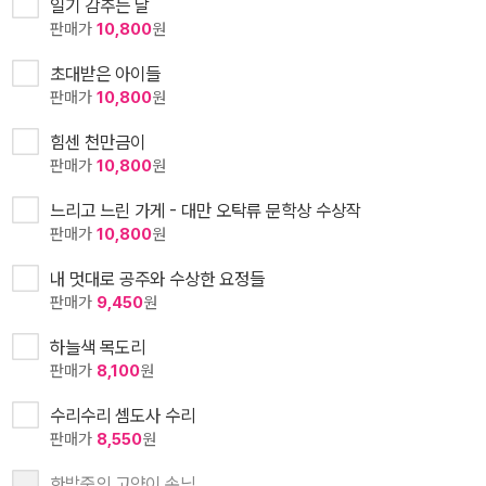
일기 감추는 날
판매가
10,800
원
초대받은 아이들
판매가
10,800
원
힘센 천만금이
판매가
10,800
원
느리고 느린 가게 - 대만 오탁류 문학상 수상작
판매가
10,800
원
내 멋대로 공주와 수상한 요정들
판매가
9,450
원
하늘색 목도리
판매가
8,100
원
수리수리 셈도사 수리
판매가
8,550
원
한밤중의 고양이 손님