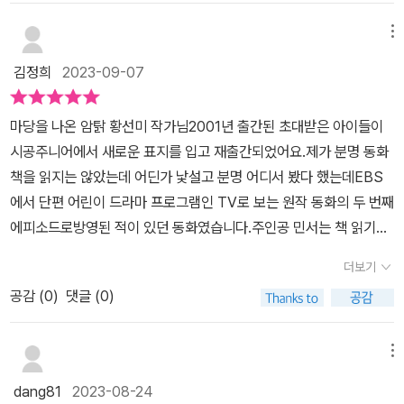
가지 못하고, 친구들 사이에서 심심하고 재미없는 샌님으로 불리는
믿음입니다.​내 스스로가 조급함과 불안함을 버리고건강한 마인드를
아이예요. 그런 민서는 반에서 인기가 많은 성모의 생일에 초대받길
메뉴
가지고 즐기면 되요.​​​괜찮아. 너는 이미 세상의 초대를 받았어.너의 시
바랬지만 초대받지 못했어요.민서는 친해지고 싶어하는 친구의 모습
간을 잘 즐기면 되는거야.​​< 본 서평은 시공주니어 출판사로부터 제공
김정희
2023-09-07
을 평소에 공책에 그리곤 했는데 성모의 생일선물로 그 공책을 선물
받아 작성된 후기입니다. >​#초대받은아이들 #황선미글 #시공주니
하고 싶었어요. 초대받진 못했지만 성모의 생일 파티에 가게되고, 준
어 #화이트레이븐즈선정도서 #네버랜드꾸러기문고
마당을 나온 암탉 황선미 작가님2001년 출간된 초대받은 아이들이
비한 그림 선물을 주면서 아이들의 관심을 받게 되었지만 어쩐지 민
시공주니어에서 새로운 표지를 입고 재출간되었어요.제가 분명 동화
서의 마음은 좋지만은 않았어요. 그런 민서는 자신의 아끼는 하모니
책을 읽지는 않았는데 어딘가 낯설고 분명 어디서 봤다 했는데EBS
카를 선물로 준비했지만 성모가 물건을 아낄 줄 모르는 아이라는걸
에서 단편 어린이 드라마 프로그램인 TV로 보는 원작 동화의 두 번째
알고는 결국 선물을 주지 않은 기영이를 보게 되고 호감을 느끼게 되
에피소드로방영된 적이 있던 동화였습니다.​주인공 민서는 책 읽기를
요.초대받지 못해 속상한 마음뿐만 아니라 친구들 사이에서 소외되고
좋아하고 그림 그리기를 좋아하는 조용한 아이예요.말솜씨도 좋고 개
부끄러운 마음을 주인공 민서가 견뎌내고 극복해 가는 과정들을 아이
더보기
그맨처럼 웃긴 반장 성모는 반에서 인싸입니다.그리고 민서가 좋아하
들이 충분히 공감하며 읽을 수 있었고, 마음이 단단해지는 법을 알 수
공감 (
0
)
댓글 (0)
는 친구이지요. 매일 집에서 성모 이야기만 하고 공책에 성모로 가득
있었던 책이었어요.(출판사로부터 도서 협찬을 받고 본인의 주관적
한 그림을 그립니다.성모의 생일파티에 아이들을 초대하지만 민서는
견해에 의해 작성함)
초대받지 못했어요.성모의 생일날 가방 안에 들어있는 분홍색 초대장
메뉴
을 발견하고 피자집으로 향한 민서과연 그 초대장은 누가 보낸 걸까
dang81
2023-08-24