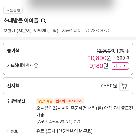
소득공제
초대받은 아이들
황선미
(지은이),
이명애
(그림)
시공주니어
2023-08-20
종이책
12,000
원,
10%
10,800
원
+ 600원
9,180
원
카드최대혜택가
더보기
전자책
7,560
원
수령예상일
양탄자배송
썬데이 EXPRESS
오늘(일) 22시까지 주문하면 내일(월) 아침 7시
출근전
배송
(중구 서소문로 89-31 )
변경
배송료
유료 (도서 1만5천원 이상 무료)