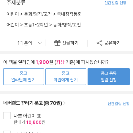
주제분류
신간알림 신청
어린이
>
동화/명작/고전
>
국내창작동화
어린이
>
초등1~2학년
>
동화/명작/고전
선물하기
공유하기
이 책을 알라딘에
1,900
원 (
최상
기준)에 파시겠습니까?
중고
중고
중고 등록
알라딘에 팔기
회원에게 팔기
알림 신청
네버랜드 꾸러기 문고 (총 70권)
신간알림 신청
나쁜 어린이 표
판매가
10,800
원