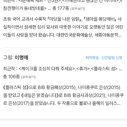
최근작 :
<i문해톡 세트 - 전5권>
,
<이해한다고 괜찮은 건 아니야>
,
<
표지를 마주한 독자는 고개를 푹 숙인 민서가 걸어가는 길에 좌절이
참견쟁이가 동네방네를>
… 총 177종
(모두보기)
함께 하지 않도록 바라게 된다. 작가는 민서와 같이 또래 집단에서 소
초등 국어 교과서 수록작 『마당을 나온 암탉』, 『샘마을 몽당깨비』 사
외당한 아이들에게 말을 건넨다. ‘괜찮아. 너는 이미 세상의 초대를 받
실적이면서 섬세한 심리 묘사와 따뜻한 이야기로 오랫동안 많은 어린
았어. 너의 시간을 잘 즐기면 되는 거야.’
이들의 사랑을 받아 왔습니다. 대한민국문화예술상, 세종아동문학상,
소천아동문학상 등을 수상했으며, 현재 서울예술대학교 문예창작과
교수로 재직 중입니다. 교과서에 실린 『마당을 나온 암탉』, 『샘마을
그림:
이명애
저자파일
신간알림 신청
몽당깨비』를 비롯해 『나쁜 어린이 표』, 『푸른 개 장발』, 『백년학교』
등이 있습니다.
최근작 :
<케이크를 조심히 다뤄 주세요>
,
<휴가>
,
<플라스틱 섬>
…
총 106종
(모두보기)
《플라스틱 섬》으로 BIB 황금패상(2015), 나미콩쿠르 은상(2015)
을 받았고 《내일은 맑겠습니다》로 BIB 황금사과상(2021), 나미콩쿠
르 은상(2017)을 받았습니다. 두 작품으로 볼로냐 올해의 일러스트
레이터에 선정되었으며, 2023년에는 《내가 예쁘다고?》로 대한민국
그림책상 특별상을 받았습니다. 그 외에 《10초》, 《휴가》, 《꽃》, 《휘
슬이 두 번 울릴 때까지》, 《케이크를 조심히 다뤄 주세요》 등을 쓰고