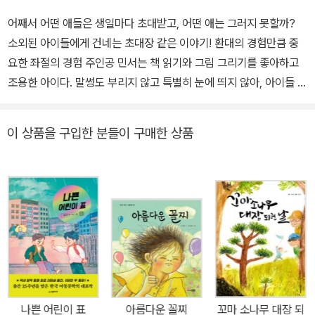
어째서 어떤 애들은 생일마다 초대받고, 어떤 애는 그러지 못할까?
소외된 아이들에게 건네는 초대장 같은 이야기! 환대의 경험만큼 중
요한 좌절의 경험 주인공 민서는 책 읽기와 그림 그리기를 좋아하고
조용한 아이다. 말썽도 부리지 않고 특별히 눈에 띄지 않아, 아이들 사
이에서는‘샌님’으로 불린다. 반면 말솜씨도 좋고 개그맨처럼 웃기는
반장 성모는 늘 주목을 받고 인기도 많다. 민서도 다른 아이들처럼 성
이 상품을 구입한 분들이 구매한 상품
모와 어울리고 싶어 하지만 끼지 못한다. 그저 먼발치에서 곁눈질할
뿐이다. 민서도 제 나름대로 노력을 했다. 학급 회의 때 성모 의견에
언제나 손들어 줬고, 성모가 준비물을 안 챙겨 왔을 때 빌려 주기도 했
다. 편 가르기 때도 민서는 언제나 성모 편이었다. 하지만 이번에도 민
서는 성모의 생일 파티에 초대받지 못했다. 초대받지 못한 아이의 마
음에는 서운함 이상의 것이 생긴다. 자신은 ‘초대받지 못한 존재’라는
부끄러움과 그걸 견디려 애쓰는 힘겨움까지. 초대를 한 아이 뿐만 아
니라 초대받은 모든 아이들에게 자신이 거절당했다는 마음이 생기게
된다. 《초대받은 아이들》이 차별화된 작품인 이유는, 초대받지 못한
나쁜 어린이 표
아름다운 꼴찌
꼬마 소나무 대장 되