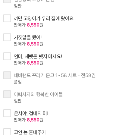
절판
까만 고양이가 우리 집에 왔어요
판매가
8,550
원
거짓말을 했어!
판매가
8,550
원
엄마, 세뱃돈 뺏지 마세요!
판매가
8,550
원
네버랜드 꾸러기 문고 1~58 세트 - 전58권
품절
아빠사자와 행복한 아이들
절판
은서야, 겁내지 마!
판매가
8,550
원
고얀 놈 혼내주기