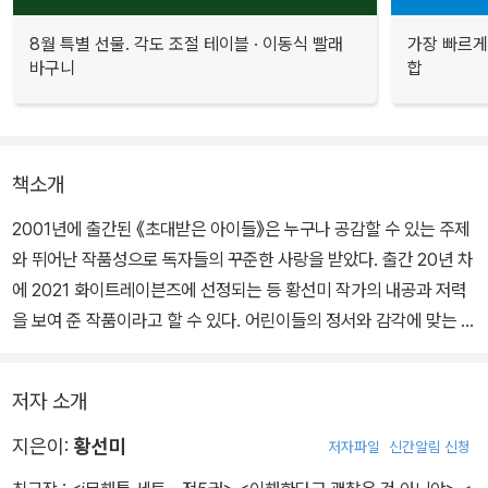
8월 특별 선물. 각도 조절 테이블 · 이동식 빨래
가장 빠르게
바구니
합
책소개
2001년에 출간된 《초대받은 아이들》은 누구나 공감할 수 있는 주제
와 뛰어난 작품성으로 독자들의 꾸준한 사랑을 받았다. 출간 20년 차
에 2021 화이트레이븐즈에 선정되는 등 황선미 작가의 내공과 저력
을 보여 준 작품이라고 할 수 있다. 어린이들의 정서와 감각에 맞는 작
품을 만들어 온 시공주니어에서 새로운 표지를 입고 재출간되는 《초
대받은 아이들》은 초대받은 아이들과 주인공 민서의 희비가 생생하
저자 소개
게 느껴지도록 인물들을 상하로 배치하여 더 극명한 대비를 만들었
다.
지은이:
황선미
저자파일
신간알림 신청