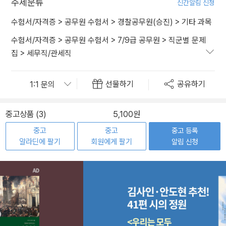
주제분류
신간알림 신청
수험서/자격증
>
공무원 수험서
>
경찰공무원(승진)
>
기타 과목
수험서/자격증
>
공무원 수험서
>
7/9급 공무원
>
직군별 문제
집
>
세무직/관세직
선물하기
공유하기
중고상품 (3)
5,100원
중고
중고
중고 등록
알라딘에 팔기
회원에게 팔기
알림 신청