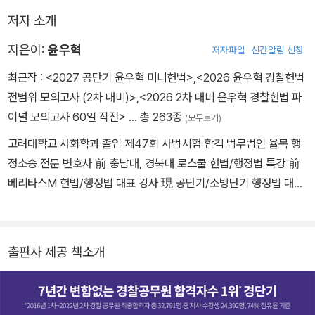
저자 소개
지은이:
윤우혁
저자파일
신간알림 신청
최근작 :
<2027 공단기 윤우혁 미니헌법>
,
<2026 윤우혁 경찰헌법
전범위 모의고사 (2차 대비)>
,
<2026 2차 대비 윤우혁 경찰헌법 파
이널 모의고사 60일 작전>
… 총 263종
(모두보기)
고려대학교 사회학과 졸업 제47회 사법시험 합격 법무법인 율목 행
정소송 전문 변호사 前 충남대, 경북대 로스쿨 헌법/행정법 특강 前
베리타스M 헌법/행정법 대표 강사 現 공단기/소방단기 행정법 대표
강사 現 공단기/경찰단기 김폴카 헌법 대표 강사
출판사 제공 책소개