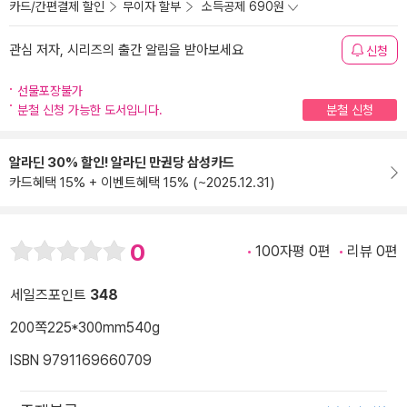
카드/간편결제 할인
무이자 할부
소득공제 690원
관심 저자, 시리즈의 출간 알림을 받아보세요
신청
선물포장불가
분철 신청 가능한 도서입니다.
분철 신청
알라딘 30% 할인! 알라딘 만권당 삼성카드
카드혜택 15% + 이벤트혜택 15% (~2025.12.31)
0
100자평 0편
리뷰 0편
세일즈포인트
348
200쪽
225*300mm
540g
ISBN 9791169660709