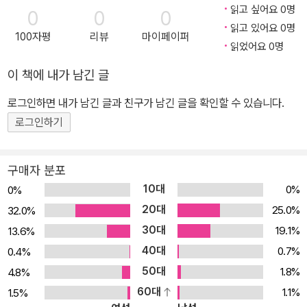
지문과 해설을 함께 확인할 수 있도록 하였습니다. 1. 기출 기반 모의
읽고 싶어요 0명
0
0
0
고사 10회분 수록 헌법 시험이 실시되는 각종 시험의 출제 패턴, 난이
읽고 있어요 0명
100자평
리뷰
마이페이퍼
도, 중요 출제 부분 등을 빠짐없이 분석한 데이터를 바탕으로, 출제가
읽었어요 0명
능성 높은 쟁정만을 선별하여 실전과 가장 유사한 문제 형태로 회당
이 책에 내가 남긴 글
20문항, 10회분으로 구성하였습니다. 2. 최신 개정법령 및 판례 완벽
반영 헌법 과목을 준비함에 있어서 그 특성상 개정법령에 민감해야
로그인하면 내가 남긴 글과 친구가 남긴 글을 확인할 수 있습니다.
하고, 시험 직전까지 최신 판례의 쟁점을 파악해야 합니다. 수험생이
로그인하기
이러한 점을 놓치기 쉽다는 점을 고려하여 해설에 최신 개정법령을
완벽 반영하였으며, 최신 판례 지문은 쟁점을 하나하나 분석하여 응
구매자 분포
용문제에도 적용할 수 있도록 하였습니다. 3. 파이널 단계에 최적화
10대
0%
0%
된 해설 해설을 길게 구성하기보다 마무리 정리에 적합하도록 선택지
20대
25.0%
32.0%
별 집중도에 따라 해설에 강약을 둠으로써 수험생의 체크포인트 학습
30대
19.1%
13.6%
이 가능하게 만들었습니다. 4. 실전 강화를 위한 전략적 핵심 공략 필
40대
요한 경우, 문제에 따른 해설뿐만 아니라 해당 논점의 핵심 내용을 정
0.7%
0.4%
리한 표 또는 관련 법 조문과 판례를 제시하여 주제의 내용을 전반적
50대
1.8%
4.8%
으로 확인할 수 있도록 편집하였습니다.
60대
1.1%
1.5%