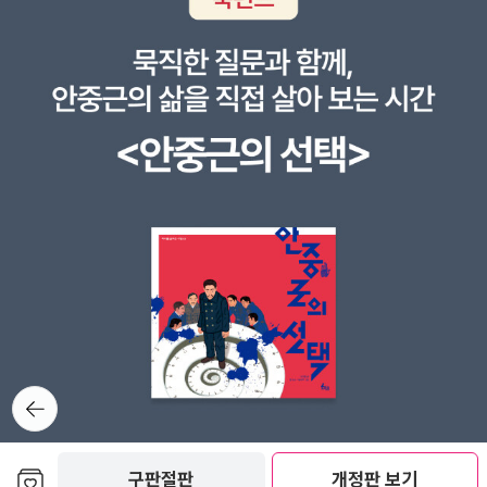
뒤로가
기
보관함담기
구판절판
개정판 보기