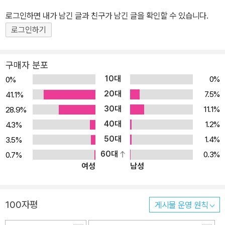
예시를 통해 지역현안과 이슈에서 정리를 하였으며, 핵심 키워드를
로그인하면 내가 남긴 글과 친구가 남긴 글을 확인할 수 있습니다.
통해 스스로 추가적인 정보를 찾아볼 수 있도록 하였습니다.  최근
로그인하기
면접후기를 참고하고 단순히 기출세트만 제공하는 것으로 끝나지 않
고, 면밀하게 분석하여 수 많은 사례를 바탕으로 하여 실제 면접에 도
구매자 분포
움이 되도록 하였습니다.  공무원 면접 경향의 변화에 맞추어 새로
10대
0%
0%
운 질문과 답변 예시를 다수 제시함으로써 실제 스터디 등을 통해 연
20대
7.5%
41.1%
습할 수 있도록 하였습니다.  답변후기 중에서 잘된 사례 또는 부족
30대
11.1%
28.9%
한 사례를 보여줌으로써 면접을 어떻게 준비해야 하는지 어떻게 접근
40대
해야 하는지에 대해 알려드립니다.  최근 사회이슈를 보고서 형식으
1.2%
4.3%
로 요약 정리하여 사회이슈에 문외한이라도 쉽게 요점을 파악하여 자
50대
1.4%
3.5%
신의 입장을 말할 수 있도록 하였습니다. 지방직 공무원면접에 대한
60대
0.3%
0.7%
여성
남성
소개 및 학습전략 공무원 면접에서는 말 잘하는 수험생을 뽑는 것이
아닙니다. 말이 조금은 어눌하더라도 진정성있게 자신의 강점과 역
량, 그리고 지역에 대한 애정을 듬뿍 드러내는 것이 중요합니다. 공무
100자평
게시물 운영 원칙
원의 의미와 공직가치에 대해 스스로 생각하고 어떤 질문이든 자신의
의견을 솔직하게 말하되 공직관을 가미하는 것이 공무원 면접에서는