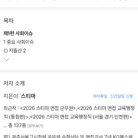
경향의 변화에 맞추어 새로운 질문과 답변 예시를 다수 제시함으로써
실제 스터디 등을 통해 연습할 수 있도록 하였다.
목차
답변후기 중에서 잘된 사례 또는 부족한 사례를 보여줌으로써 면접을
제1편 사회이슈
어떻게 준비해야 하는지 어떻게 접근해야 하는지에 대해 알려준다.
1 중요 사회이슈
최근 사회이슈를 보고서 형식으로 요약 정리하여 사회이슈에 문외한
□ 저출산 2
이라도 쉽게 요점을 파악하여 자신의 입장을 말할 수 있도록 하였다.
저자 소개
지은이:
스티마
저자파일
신간알림 신청
최근작 :
<2026 스티마 면접 군무원>
,
<2026 스티마 면접 교육행정
직 (통합편)>
,
<2026 스티마 면접 교육행정직 (서울·경기·인천편)>
… 총 137종
(모두보기)
前) 광주서울고시학원 공무원 수험상담 및 면접강사 7년 KG패스원