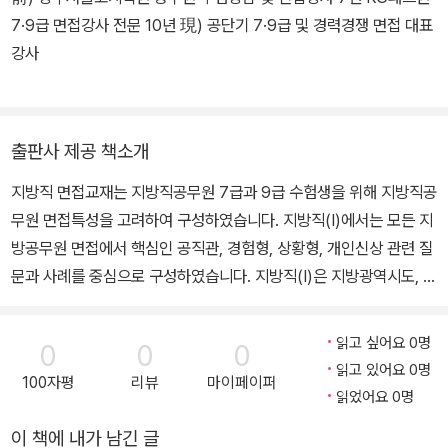
7·9급 면접강사 전문 10년 現) 공단기 7·9급 및 경력경쟁 면접 대표
강사
출판사 제공 책소개
지방직 면접교재는 지방직공무원 7급과 9급 수험생을 위해 지방직공
무원 면접특성을 고려하여 구성하였습니다. 지방직(Ⅰ)에서는 모든 지
방공무원 면접에서 핵심인 공직관, 경험형, 상황형, 개인신상 관련 질
문과 사례를 중심으로 구성하였습니다. 지방직(Ⅰ)은 지방광역시도, 인
천광역시, 경기도 강의에 공통으로 적용되는 교재입니다. 지방직(Ⅱ)
는 광역시도별로 자료로 무료제공해드립니다. 해당 지역의 주요이슈,
읽고 싶어요 0명
0
0
0
면접 기출질문, 면접후기, 지역현황 및 현안을 수록하여 수험생들이
읽고 있어요 0명
100자평
리뷰
마이페이퍼
쉽게 지방직 면접을 준비하도록 하였습니다. 특히 지방직 면접에서는
읽었어요 0명
지역에 대한 애정과 관심을 드러내는 전략이 중요합니다. 지원직렬에
이 책에 내가 남긴 글
서 지역에 대한 열정을 어떻게 표현하는 것이 좋은지를 SWOT 분석