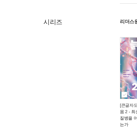
시리즈
리더스
[큰글자도
몸 2
- 최
질병을 
는가