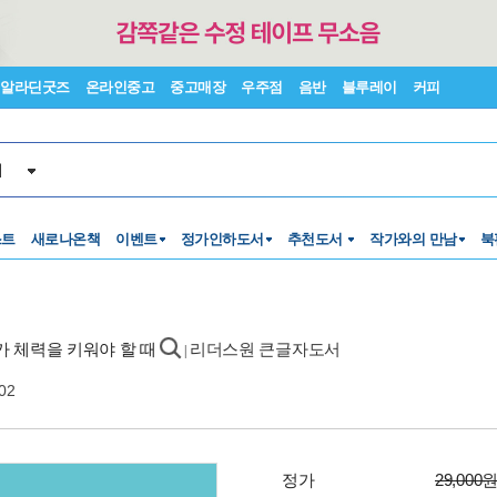
알라딘굿즈
온라인중고
중고매장
우주점
음반
블루레이
커피
서
스트
새로나온책
이벤트
정가인하도서
추천도서
작가와의 만남
북
자가 체력을 키워야 할 때
리더스원 큰글자도서
|
02
정가
29,000