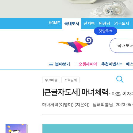
HOME
전자책
만권당
외국도서
국내도서
첫달무료
국내도
분야보기
오뒷세이아
추천마법사
베
무료배송
소득공제
[큰글자도서] 마녀체력
- 마흔, 여
마녀체력(이영미)
(지은이)
남해의봄날
2023-05-