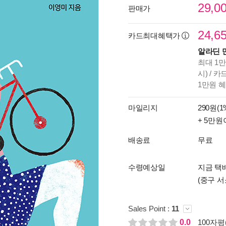
29,0
판매가
24,6
카드최대혜택가
알라딘 
최대 1만
시) / 
1만원 
마일리지
290원(1
+ 5만원
배송료
무료
수령예상일
지금 택배
(중구 서
Sales Point :
11
0.0
100자평(