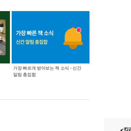
가장 빠르게 받아보는 책 소식 - 신간
경기컬처패스 1만원 
알림 총집합