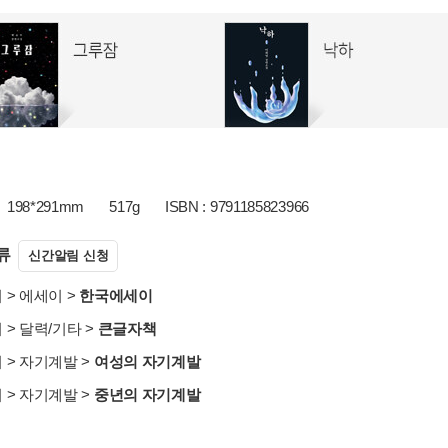
198*291mm
517g
ISBN : 9791185823966
류
신간알림 신청
서
>
에세이
>
한국에세이
서
>
달력/기타
>
큰글자책
서
>
자기계발
>
여성의 자기계발
서
>
자기계발
>
중년의 자기계발