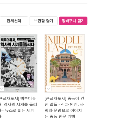
전체선택
보관함 담기
장바구니 담기
[큰글자도서] 빽투더퓨
[큰글자도서] 중동이 건
처, 역사의 시계를 돌리
넨 말들
- 신과 인간, 사
다
- 뉴스로 읽는 세계
막과 문명으로 이어지
사
는 중동 인문 기행