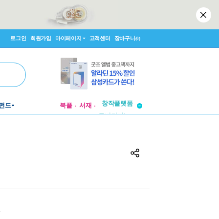
로그인
회원가입
마이페이지
고객센터
장바구니
(0)
펀드
북플
서재
투비컨티뉴드
창작플랫폼
투비컨티뉴드
원