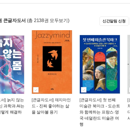
원 큰글자도서
(총 2138권 모두보기)
신간알림 신청
서] 늙지 않는
[큰글자도서] 재지마인
[큰글자도서] 첫 번째
신 과학과 AI는
드
- 진짜 좋아하는 삶
미술관 북마크
- 도슨트
어떻게 해결하
을 살아볼 용기
와 함께하는 프랑스·영
국·네덜란드 미술관 여
행