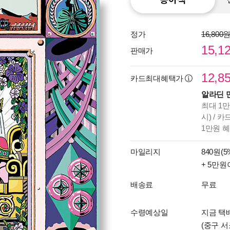
정가
16,800
15,1
판매가
12,8
카드최대혜택가
알라딘 
최대 1만
시) / 
1만원 
마일리지
840원(5
+ 5만원
배송료
무료
수령예상일
지금 택배
(중구 서