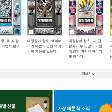
왕 10
- 대장
대장장이 왕 9
- 에이어
대장장이 왕 8
- 나, 관
과 마법사 왕과
리가 마법의 근원 속에
찰자가 루 도인의 기원
땅
갇혀 자유를 잃는다
에 얽힌 마지막 이야기
를 전한다
더보기