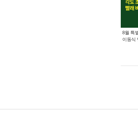
8월 특
이동식 