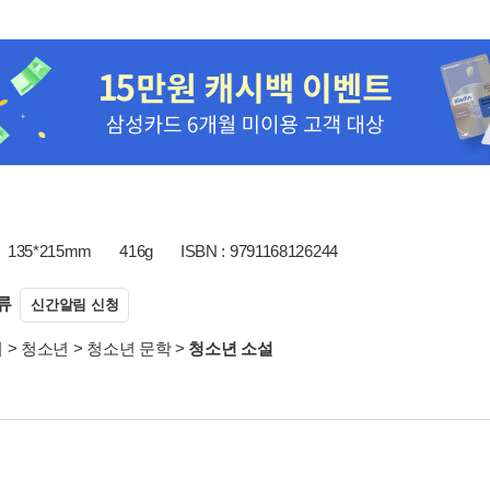
135*215mm
416g
ISBN : 9791168126244
류
신간알림 신청
서
>
청소년
>
청소년 문학
>
청소년 소설