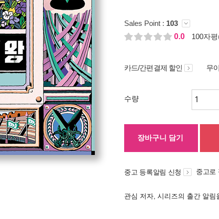
Sales Point :
103
0.0
100자평(
카드/간편결제 할인
무이
수량
장바구니 담기
중고로
중고 등록알림 신청
관심 저자, 시리즈의 출간 알