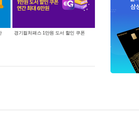
간
경기컬처패스 1만원 도서 할인 쿠폰
삼성카드가 쏜다! 알라