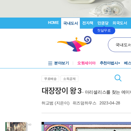
HOME
전자책
만권당
외국도서
국내도서
첫달무료
국내도
분야보기
오뒷세이아
추천마법사
베
무료배송
소득공제
대장장이 왕 3
- 아리셀리스를 찾는 에
허교범
(지은이)
위즈덤하우스
2023-04-28