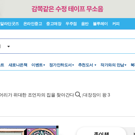
알라딘굿즈
온라인중고
중고매장
우주점
음반
블루레이
커피
서
스트
새로나온책
이벤트
정가인하도서
추천도서
작가와의 만남
북
이어리가 위대한 조언자의 집을 찾아간다
대장장이 왕 3
|
종이책