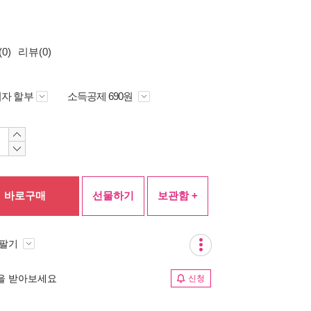
0)
리뷰(0)
자 할부
소득공제 690원
바로구매
선물하기
보관함 +
 팔기
림을 받아보세요
신청