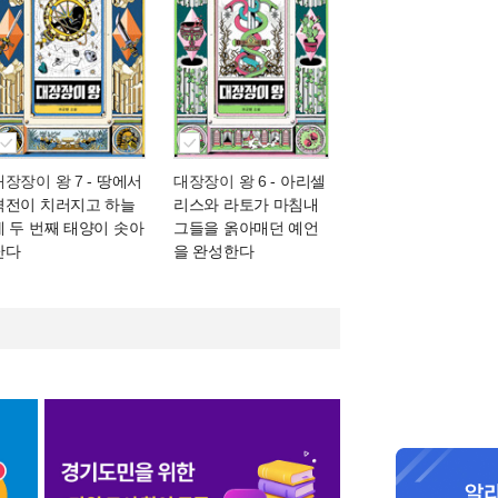
대장장이 왕 7
- 땅에서
대장장이 왕 6
- 아리셀
격전이 치러지고 하늘
리스와 라토가 마침내
에 두 번째 태양이 솟아
그들을 옭아매던 예언
난다
을 완성한다