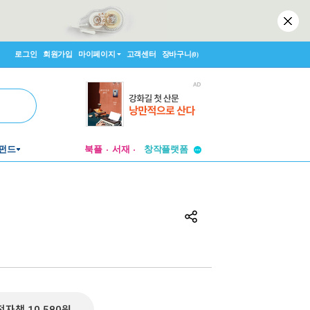
로그인
회원가입
마이페이지
고객센터
장바구니
(0)
투비컨티뉴드
펀드
북플
서재
창작플랫폼
투비컨티뉴드