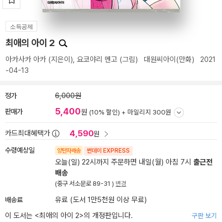
소득공제
최애의 아이 2
아카사카 아카
(지은이),
요코야리 멘고
(그림)
대원씨아이(만화)
2021
-04-13
정가
6,000원
5,400
판매가
원
(10% 할인) +
마일리지 300원
4,590
카드최대혜택가
원
수령예상일
양탄자배송
썬데이 EXPRESS
오늘(일) 22시까지 주문하면 내일(월) 아침 7시
출근전
배송
(중구 서소문로 89-31 )
변경
배송료
유료 (도서 1만5천원 이상 무료)
이 도서는 <
최애의 아이 2
>의 개정판입니다.
구판 보기