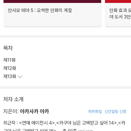
만사모 테마 5 : 오싹한 만화의 계절
만화 효과 모
야 도서 3만
목차
제11화
제12화
제13화
저자 소개
지은이:
아카사카 아카
저자파일
신간알림 신청
최근작 :
<연애 에이전시 4>
,
<카구야 님은 고백받고 싶어 14>
,
<카