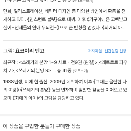
구야 님은 고백받고 싶어 15>
… 총 91종
(모두보기)
만화, 일러스트레이션, 캐릭터 디자인 등 다양한 방면에서 황동을 전
개하고 있다. 《인스턴트 불릿》으로 데뷔. 이후 《카구야님은 고백받고
싶어~천재들의 연애 두뇌전~》으로 큰 반향을 얻었다. 《최애의 아
이》를 시작으로 스토리 작가로서도 활동하고 있다.
그림:
요코야리 멘고
저자파일
신간알림 신청
최근작 :
<쓰레기의 본망 1~9 세트 - 전9권 (완결)>
,
<레토르트 파우
치 7>
,
<쓰레기의 본망 9>
… 총 41종
(모두보기)
1988년생, 미에 현 출신. 2009년 데뷔하여 이후 《그대는 음란한 나
의 여왕》 《쓰레기의 본망》 등을 연재하며 활발한 활동을 이어오고 있
으며 《최애의 아이》의 그림을 담당하고 있다.
이 상품을 구입한 분들이 구매한 상품