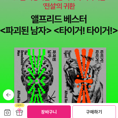
뒤로가
기
보관함담기
선물하기
장바구니
구매하기
선물하기