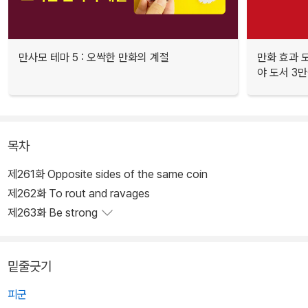
만사모 테마 5 : 오싹한 만화의 계절
만화 효과 모
야 도서 3만
목차
제261화 Opposite sides of the same coin
제262화 To rout and ravages
제263화 Be strong
밑줄긋기
피군