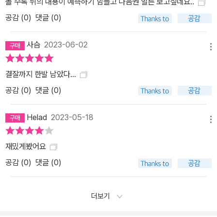
볼 수록 뒤의 내용이 예측하기 힘들고 다음권 얼른 보고싶네요..
공감 (
0
)
댓글 (0)
사슴
2023-06-02
메뉴
결잘까지 한발 남았다…
공감 (
0
)
댓글 (0)
Helad
2023-05-18
메뉴
재밌게봤어요
공감 (
0
)
댓글 (0)
더보기