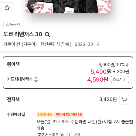
소득공제
도쿄 리벤저스 30
와쿠이 켄
(지은이)
학산문화사(만화)
2023-03-14
종이책
6,000
원,
10%
5,400
원
+ 300원
4,590
원
카드최대혜택가
더보기
전자책
3,420
원
수령예상일
양탄자배송
썬데이 EXPRESS
오늘(일) 22시까지 주문하면 내일(월) 아침 7시
출근전
배송
(중구 서소문로 89-31 )
변경