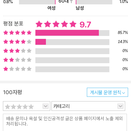
60대
1.0%
0.8%
여성
남성
9.7
평점 분포
85.7%
14.3%
0%
0%
0%
100자평
게시물 운영 원칙
카테고리