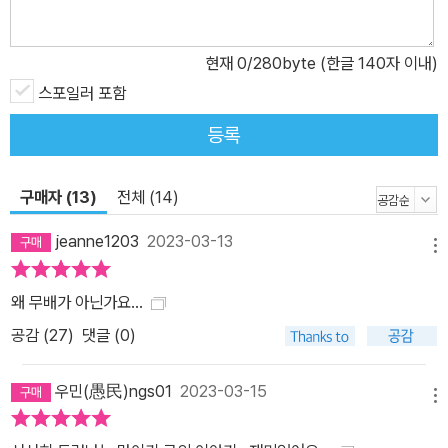
현재
0
/280byte (한글 140자 이내)
스포일러 포함
등록
구매자 (13)
전체 (14)
jeanne1203
2023-03-13
메뉴
왜 무배가 아닌가요…
공감 (
27
)
댓글 (0)
우민(愚民)ngs01
2023-03-15
메뉴