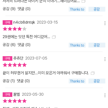
서서히 드러나는 마이키 군의 이야기...재미있어요...
공감 (
9
)
댓글 (0)
n4cb8dntqk
2023-03-15
메뉴
29권에는 잇던 특전 어디갔어...
공감 (
6
)
댓글 (0)
츄츄단
2023-07-05
메뉴
끝이 허무한거 알지만...이미 모은거 아까워서 구매합니다.
공감 (
1
)
댓글 (0)
꿀벌
2023-05-30
메뉴