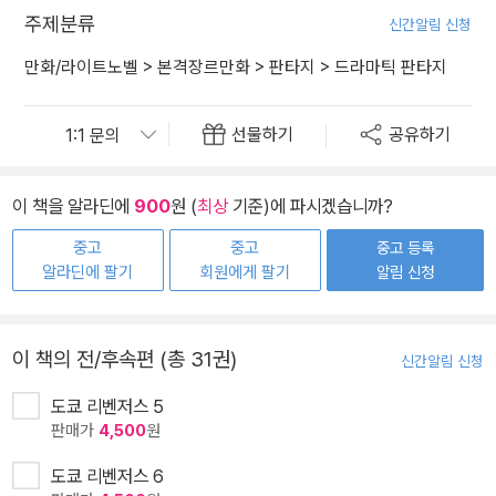
주제분류
신간알림 신청
만화/라이트노벨
>
본격장르만화
>
판타지
>
드라마틱 판타지
선물하기
공유하기
이 책을 알라딘에
900
원 (
최상
기준)에 파시겠습니까?
중고
중고
중고 등록
알라딘에 팔기
회원에게 팔기
알림 신청
이 책의 전/후속편 (총 31권)
신간알림 신청
도쿄 리벤저스 5
판매가
4,500
원
도쿄 리벤저스 6