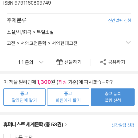
ISBN 9791160809749
주제분류
신간알림 신청
소설/시/희곡
>
독일소설
고전
>
서양고전문학
>
서양현대고전
선물하기
공유하기
이 책을 알라딘에
1,300
원 (
최상
기준)에 파시겠습니까?
중고
중고
중고 등록
알라딘에 팔기
회원에게 팔기
알림 신청
휴머니스트 세계문학 (총 53권)
신간알림 신청
동물 농장