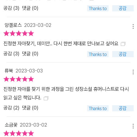
이들 그룹 BTS의 앨범 모티프가 되어 처음 유혹에 마주하고 세상과
공감 (
3
)
댓글 (0)
갈등을 겪는 오늘날의 청춘을 대변하고 있다. 첫 출간 후 지금까지 모
든 시대를 관통하면서 각 시대마다 존재하는 “시대의 신경”을 건드리
앙겔로스
2023-03-02
메뉴
는 것이다.
진정한 자아찾기, 데미안.. 다시 한번 제대로 만나보고 싶어요
공감 (
3
)
댓글 (0)
류북
2023-03-03
메뉴
진정한 자아를 찾기 위한 과정을 그린 성장소설 휴머니스트로 다시
읽고 싶은 책입니다.
공감 (
2
)
댓글 (0)
소금꽃
2023-03-02
메뉴