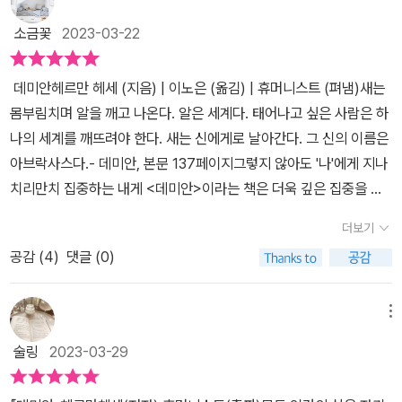
었다. ​얼마 전 마트에 볼펜을 사러 갔다가 볼펜 이름이 아브락사스 인
이미 소설가로 명망을 얻은 헤세가 '에밀 싱클레어'라는 가명으로 발
것을 발견했다. 아마 그 볼펜을 만든 사람이 데미안을 좋아했고, 그중
소금꽃
2023-03-22
표한 책이 바로 <데미안>입니다. 이 책으로 신인문학상을 수상하는
아브락사스에서 영감을 얻어서 볼펜 이름으로 했을 지도 모르겠다.
등 성공을 거뒀고 1년 만에 문체 대조를 통해 헤세의 작품임이 밝혀졌
데미안에서 가장 이해가 안 된 것이 난 사실 아브락사스라는 단어였
데미안헤르만 헤세 (지음) | 이노은 (옮김) | 휴머니스트 (펴냄)새는
다고 하네요. 그의 작품을 어떻게 숨길 수 있겠습니까~ ^^ 작품성만
다. 선과 악, 밝음과 어둠, 남성과 여성 등을 포괄하고 이 모든 것이 공
몸부림치며 알을 깨고 나온다. 알은 세계다. 태어나고 싶은 사람은 하
으로 평가받고 싶었다며 필명을 사용한 연유를 밝혔는데요. '작가는
존하는 신적 존재로 표현되는 아브락사스...... . 아마 헤세가 추구한
나의 세계를 깨뜨려야 한다. 새는 신에게로 날아간다. 그 신의 이름은
진정한 작가다'라는 느낌이 듭니다.​헤르만 헤세가 활동하던 당시의
것은 진리 너머 진리, 기독교 너머 기독교 일지도 모르겠다. 지금도 수
아브락사스다.- 데미안, 본문 137페이지그렇지 않아도 '나'에게 지나
시대는 얼마나 혼란스럽고 불안했을까요? 목차에서 보이는 종교의
많은 구도자들이 여전히 삶과 죽음, 선과 악에 대해 모두가 목이 마르
치리만치 집중하는 내게 <데미안>이라는 책은 더욱 깊은 집중을 요
색은 그가 기독교 집안의 자녀였기에 드러난 것이 아닐까 합니다. 저
고 진리를 탐구하고 있는 것처럼 말이다. ​우주론적 차원에서 생각하
구했다. 이미 나는 너무 지나치지 않을까 싶어 또 한번 나를 돌아보는
역시 기독교인이기에 카인, 십자가, 야곱의 기독교적인 제목에는 거
더보기
자면 이 모두는 정말 한 점의 티끌에 불과하리라... 선과 악에 대해 고
중인데 말이다. 아이러니다.내가 깨야 하는 알은 무엇일까?이 역시도
부 반응이 없었고 어떤 내용이 펼쳐질까 짐작을 해 보지만 혼란스럽
민하고 싸운다는 것 자체가 어쩌면 허무한 일인지 모르겠다. 선과 악
공감 (
4
)
댓글 (0)
'나'. 어제의 나, 과거의 나보다 더 나은 내가 되도록.크로머의 휘파람
던 그 당시의 시대를 종교적인 방식으로 이겨나가려 했던 건 아닐까
의 개념 자체는 인간의 논리이리라... 상황에 따라 선악은 얼마든지 바
처럼 돌아보고 싶지 않은 나의 휘파람은 스무살까지의 인생 전부이지
하는 생각을 하게 되네요. ​'내 이야기를 하려면 먼 과거에서 시작해야
뀔 수 있다. 모세의 십계명에 적혀있는 살인하지 말라라는 대목이 무
만 (물론 그 후로도 휘파람이 전혀 없었던 것은 아니다) 그런 과거가
메뉴
만 한다.'라는 첫 문장으로 <데미안>은 시작합니다. 싱클레어가 어린
색하게 전쟁에서 적을 죽이는 행위가 영웅시되는 것처럼 말이다. 이
없었다면 지금의 내가 있었을까 자문해보니 나를 알지 못하는 또 다
학생 때부터 성인이 될 때까지 자신을 찾는 여정을 그린 소설 데미안.
술링
2023-03-29
와 같은 예는 사실 차고도 넘치지 않는가? ​아.... 우리는 그저 우리 안
른 내가 되어있지 싶다.<데미안>은 싱클레어의 성장을 통해 진정한
뭔가 있어 보이려고 했던 거짓말을 시작으로 크로머에게 약점이 잡힌
의 데미안, 아브락사스를 발견해야 한다. 그리고 데미안의 충고대로
자아의 정체성을 스스로 깨달아 가는 과정을 그리고 있다.자신이 속
싱클레어가 거짓말한 대가로 지불해야 했던 돈을 정당하지 못한 방법