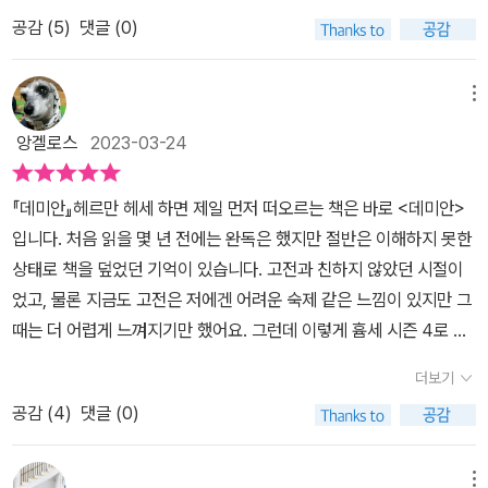
다. 그리고 또 다른 한 명은 홀든 콜필드이다. 어쩌면 나의 청춘이었던
공감 (
5
)
댓글 (0)
시절, 이 소년들은 역시 그 나름의 청춘을 겪고 있었고, 투쟁하고 있었
으며, 내게 없는 답을 그들은 가지고 있는 것처럼 보였다. ​[데미안]은
헤세가 베른에서 융을 만난 후 고작 몇 주 동안 써 내려간 작품이라고
메뉴
한다. 융을 만나서 무슨 이야기를 했는지는 모르겠지만 아마 꿈 이야
앙겔로스
2023-03-24
기를 하지 않았을까? 우리가 모르는 무의식에 대해서 말이다. 그런
생각들을 하고 작품을 읽어보니 전과 다른 무엇이 보였다. 헤세는 [데
『데미안』​​​​헤르만 헤세 하면 제일 먼저 떠오르는 책은 바로 <데미안>
미안]의 원고를 출판사에 보낼 때 죽음을 목전을 둔 에밀 싱클레어라
입니다. 처음 읽을 몇 년 전에는 완독은 했지만 절반은 이해하지 못한
는 청년이 자신의 10대 시절을 회고하면서 작성한 기록이라는 코멘
상태로 책을 덮었던 기억이 있습니다. 고전과 친하지 않았던 시절이
트를 남긴다. 그리고 마지막 장면을 읽어보면 에밀은 데미안의 키스
었고, 물론 지금도 고전은 저에겐 어려운 숙제 같은 느낌이 있지만 그
를 받으면서 그 속에서 데미안의 존재를 발견하면서 막을 내린다.
때는 더 어렵게 느껴지기만 했어요. 그런데 이렇게 흄세 시즌 4로 다
아... 순간 이런 생각이 드는 것이다. 데미안은 그저 상상의 인물인지
시 읽어볼 수 있는 기회가 생겼네요. '결정적 한순간'이라는 테마로 찾
도 모른다는 것... 어쩌면 데미안은 바로 싱클레어 본인이었는지도 모
더보기
아온 이번 시즌에서 단연 돋보이는 새하얀 표지를 입고 돌아왔습니
르겠다는 것 말이다. 이 모두는 에밀의 꿈이었던가... 프란츠 크로머만
공감 (
4
)
댓글 (0)
다. ​<데미안>은 헤르만 헤세의 자전적인 소설이라고 이야기하죠. 개
이 싱클레어가 만난 살아있는 인물이고 말이다. 어찌 되었든 해석은
신교 선교사였던 아버지와 신학자 가문 출신의 어머니 영향으로 기독
독자의 마음이니 이런저런 생각으로 다시 읽는 데미안은 무척 재미있
교적 분위기에서 어린 시절을 보냈다는 헤세. 세계 제1차 대전 직후
메뉴