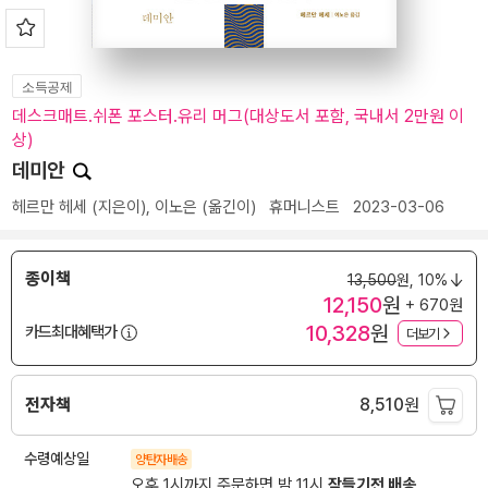
소득공제
데스크매트.쉬폰 포스터.유리 머그(대상도서 포함, 국내서 2만원 이
상)
데미안
헤르만 헤세
(지은이),
이노은
(옮긴이)
휴머니스트
2023-03-06
종이책
13,500
원,
10%
12,150
원
+ 670원
10,328
원
카드최대혜택가
더보기
전자책
8,510
원
수령예상일
양탄자배송
오후 1시까지 주문하면 밤 11시
잠들기전 배송