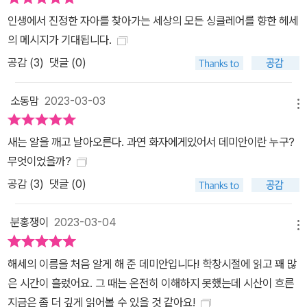
집으로도 은유해서 읽을 수도 있는데, 《데미안》은 싱클레어가 자신의
인생에서 진정한 자아를 찾아가는 세상의 모든 싱클레어를 향한 헤세
집에 선과 악이 공존하고 있음을 깨닫는 장면으로 시작한다. 선과 악
의 메시지가 기대됩니다.
을 아우르고 있는 집으로서의 싱클레어는, 아직 어떤 가능성도 발현
공감 (
3
)
댓글 (0)
되지 않았지만, 현관 위쪽에서 날아갈 준비를 하고 있는 한 마리의 매
라고 이해할 수 있다. 그 문장의 존재를 처음 알려주는 사람이 데미안
소동맘
2023-03-03
인 것도 의미심장하다. 《데미안》은 우리의 내면에는 우리가 진정으로
메뉴
원하는 것을 실현할 수 있는 힘을 가진 ‘데미안’이 있음을 깨닫고, 세
새는 알을 깨고 날아오른다. 과연 화자에게있어서 데미안이란 누구?
상이 요구하는 가치관을 뛰어넘어 자신만의 삶을 살아갈 것을 끈질기
무엇이었을까?
게 요구한다. 나는 나의 내면에서 뿜어져 나오려는 것을 실현하며 살
공감 (
3
)
댓글 (0)
고 싶었을 뿐이다. 그것이 왜 그토록 어려웠을까?(144쪽) 이 소설이
단순히 청춘 시절의 자기 고백이 아닌 이유는 이런 이중적인 구조가
분홍쟁이
2023-03-04
소설 속에 숨어 있기 때문이다. 토마스 만은 “감전시키는 충격을 주면
메뉴
서 이루 말할 수 없는 정교함으로 시대의 신경을 건드린다”며 《데미
안》을 극찬했다. 당시는 제1차 세계대전이 끝난 후, 추구해야 할 가치
해세의 이름을 처음 알게 해 준 데미안입니다! 학창시절에 읽고 꽤 많
관이 무너져버린 시대를 말하지만 《데미안》은 같은 이유로 1960년
은 시간이 흘렀어요. 그 때는 온전히 이해하지 못했는데 시산이 흐른
대 반전운동을 벌이던 미국의 히피들에게도 소환되었다. 최근에는 아
지금은 좀 더 깊게 읽어볼 수 있을 것 같아요!