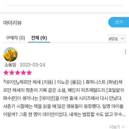
쓰기
마이리뷰
구매자 (0)
전체 (9)
메뉴
소동맘
2023-03-24
『데미안』​​헤르만 헤세 (지음) | 이노은 (옮김) | 휴머니스트 (펴냄)​​헤
르만 헤세의 청춘의 기록 같은 소설, 왜인지 피츠제럴드의 [호밀밭의
파수꾼]이 생각나는 [데미안]을 이번 흄세 시리즈에서 다시 만났다.
사춘기 시절에는 책을 읽을 때 많은 영웅들이 등장했다. 일명 아이돌
이랄까? 그중 한 명이 데미안이었다. 내게는 범접할 수도 없고 무수
한 삶의 통찰력을 지닌 데미안... 내게 그는 찬란하게 빛나는 스타였
더보기