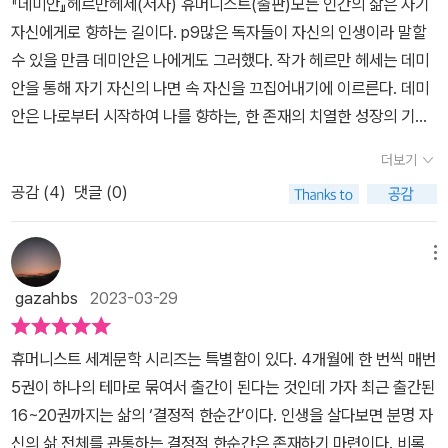
『데미안』헤르만헤세(저자) 휴머니스트(출판)모든 인간의 삶은 자기
내면의 소리에 귀를 기울이자.... 아브락사스... 우리가 추구할 것은 그
해 있는 가정은 밝은 세계, 선을 상징한다. 프란츠 크로머와 가까워 지
으로 마련해야 했습니다. 크로머의 그늘 아래에서 밖에 나가는 것조
자신에게로 향하는 길이다. p9많은 독자들이 자신의 인생이라 말할
것뿐이다. 네이버독서카페 리딩투데이 지원도서
기 위해 시작했던 거짓말은 점점 더 큰 거짓말과 다른 거짓말들로 싱
차 두려움에 떨어야 하는 그의 모습을 보면 요즘 우리 사회에서 심심
수 있을 만큼 데미안은 나에게도 그러했다. 작가 헤르만 헤세는 데미
클레어를 어둠의 세계, 악에 물들인다. 또래의 집단에 소속되고 싶었
치 않게 볼 수 있는 학교폭력 문제가 떠오르게 됩니다. '이 세계는 예
안을 통해 자기 자신의 나면 속 자신을 끄집어내기에 이르른다. 데미
던 마음에서 시작된 거짓말은 도둑질로 이어져 불안과 괴로운 날들을
나 지금이나 별반 다를 게 없구나, 단지 표현의 차이만 있을 뿐!!'이라
안은 나로부터 시작하여 나를 향하는, 한 존재의 치열한 성장의 기록
보내게 된다. 그러나 가족들은 모르는 비밀을 갖게 되었다는 우월감
는 느낌이 강하게 들었던 장면이라 하겠습니다.​크로머의 그늘에서 괴
이며 진정한 자아의 삶에 대한 추구의 과정이 성찰적으로 또 상징적
과 금지된 것을 누리는 쾌감은 어둠의 고통을 버틸 힘을 주었다. 더이
더보기
로움의 시간을 보내던 싱클레어 앞에 막심 데미안이 나타나고 그의
으로 그려져 있기도 하다. 이를 통하여 헤르만 헤세는 '한 사람 한 사
상 버틸 수 없는 지경에 이르렀을 때 데미안이 나타나 싱클레어를 구
도움으로 끈질기게 따라붙었던 크로머의 그늘에서 벗어납니다. 뭔가
공감 (
4
)
댓글 (0)
람의 삶은 자기 자신에게로 이르는 길'이며 누구나 나름으로 목표를
원해 준다.기숙학교에 들어간 싱클레어는 술과 여자를 가까이 하며
빛과 같은 존재라고 느껴지는 데미안은 싱클레어에겐 선한 천사 같은
향하여 노력하는 소중한 존재임을 상기시키기도 한다. 그렇기에 데미
또다시 어둠에 다가간다. 그때 다시 나타난 데미안에게 망가질대로
이미지였을 겁니다. 당연하게 여기며 살아왔던 싱클레어의 삶 속에
안은 또 다른 나를 찾아가는 여정이라고도 할 수 있을 것 같다.​주인공
메뉴
망가진 모습을 보여주지만 데미안은 망나니 취급 대신 신의 사랑을
조용히 파고들어 의문을 갖게 하는 데미안을 보면서 나의 가까이에서
싱클레어는 서로 다른 세계 속 이야기를 시작으로 소설은 시작된다.
보여준다.카인이 아벨을 죽였지만 사람들로 부터 보호하기 위해 표시
gazahbs
2023-03-29
선한 방향으로 조언을 해 주는 이가 있다면 얼마나 좋을까 하는 생각
그가 보는 첫 번째 세계는 아버지의 집이었고 그 세계는 협소해서 사
를 준 것처럼 싱클레어가 저지른 유년의 거짓과 청년기의 잘못들이
을 하게 했답니다. ​사람은 성장하면서 많은 갈등을 경험하고 시행착
실 그 안에는 내 부모님밖에 없었다. 그 세계는 내가 유년 시절 겪었던
사랑받을 수 없는 존재라는 뜻은 아닌 것이다. 싱클레어는 베아트리
휴머니스트 세계문학 시리즈는 특별함이 있다. 4개월에 한 번씩 매번
오를 겪으면서 발전해 나갑니다. 자신들이 겪는 상황들은 갇혀 있던
세계이기도 했고 다시 떠올랐던 나만의 세계이기도 했다. 부모라는
체라는 소녀를 통해 타락한 자신을 회복시키고 데미안을 그리워하며
5권이 하나의 테마로 묶여서 출간이 된다는 것인데 가자 최근 출간된
틀을 깨야 하는 문제들도 많을 것이라 생각됩니다. 우리들 생각의 틀
이름의 세계는 사랑과 엄격함, 믿고 따를 수밖에 없는 규율이기도 했
언제나 자신과 연결되어 있다고 믿는다.피스토리우스를 만나게 되면
16~20권까지는 삶의 ‘결정적 한순간’이다. 인생을 살다보면 분명 자
을 알이라는 것으로 표현한 것이 아닐까 하는 생각이 들었던 <데미안
지만 그 세계에 속하는 것은 온화한 광채, 맑음과 깨끗함이었다고 말
서 싱클레어는 한 단계 더 정신적인 성장을 하게 되지만 자신만의 세
신의 삶 전체를 관통하는 결정적 한순간은 존재하기 마련이다. 비록
>. 알 속에 있는 생명체가 알을 깨고 세상 밖으로 나오는 것 또한 엄청