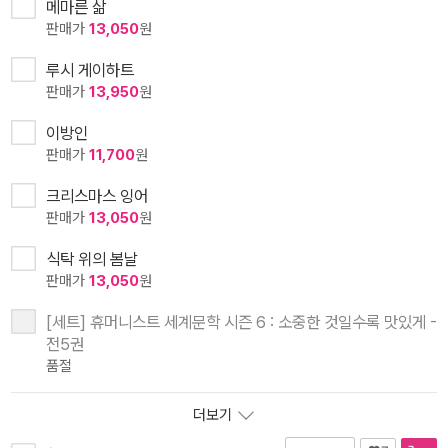
메마른 삶
판매가
13,050
원
루시 게이하트
판매가
13,950
원
이방인
판매가
11,700
원
크리스마스 잉어
판매가
13,050
원
식탁 위의 봄날
판매가
13,050
원
[세트] 휴머니스트 세계문학 시즌 6 : 소중한 것일수록 맛있게 -
전5권
품절
더보기