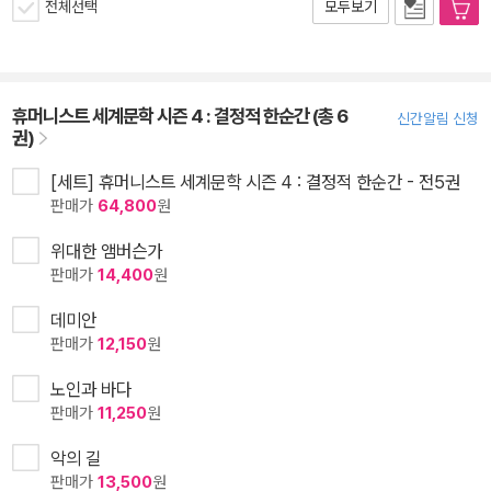
전체선택
모두보기
휴머니스트 세계문학 시즌 4 : 결정적 한순간 (총 6
신간알림 신청
권)
[세트] 휴머니스트 세계문학 시즌 4 : 결정적 한순간 - 전5권
판매가
64,800
원
위대한 앰버슨가
판매가
14,400
원
데미안
판매가
12,150
원
노인과 바다
판매가
11,250
원
악의 길
판매가
13,500
원