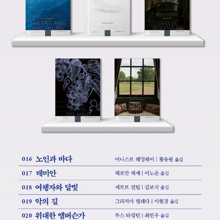
『나르치스와 골드문트』, 『황야의 이리』, 『유리알 유희』 등 여러 작품
으로 수많은 독자들을 매료시켰다. 그러나 군국주의와 국가주의에 비
판적이고 나치를 경계한다는 이유로 그의 입지는 점점 좁아졌고, 나
치 집권 이후에는 독일 내에서 작품의 제작과 판매가 어려워졌다. 종
전 뒤인 1946년부터 독일에서 다시 헤세의 작품이 출간되기 시작했
고, 같은 해 노벨 문학상과 괴테상을 수상했다. 1950년 브라운슈바
이크시에서 주관하는 빌헬름 라베 상을, 1955년 서독출판협회에서
주관하는 평화상을 수상했다. 1962년 스위스 몬타뇰라에서 세상을
떠났다.