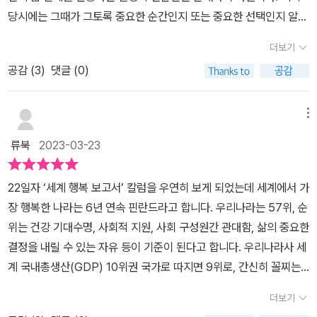
하는 싱클레어. 그에게 부모님의 세계는 어떤 영향을 미쳤던 것일까?
계를 구축하기 위해서는 그마저도 깨고 나와야 함을 깨닫게 된다. 데
당시에는 그때가 그토록 중요한 순간인지 또는 중요한 선택인지 알지
난 힘과 용기가 필요하고, 엄청난 노력이 필요한 것임.. 그만큼 고통이
반면 또 하나의 세계가 이미 싱클레어의 집 한가운데서 시작되고 있
미안의 어머니 에바 부인에게서 싱클레어는 그동안 꿈꾸어 온 정신적
못한다고 해도 돌이켜보면 인생의 어느 한 시점을 생각하는 순간이
주어지기 때문에 세계를 깨고 나와야 하는 성장의 과정이 쉽지 않음
었는데 그것은 완전히 다른 세상이었다. 냄새도 하는 말도 약속하고
더보기
이상의 모습을 보게 된다. 그리고 자신이 걸어온 내면의 투쟁이 헛되
있을테고 그때가 바로 여기에서 말하는 ‘결정적 한순간’일거라 생각
을 은유적인 표현으로 설명한 것이 아닐까 하는 생각이 드네요. 큰 시
요구하는 것도 모두 달랐다. 그 두 번째 세계 속에는 하녀들과 직공들
지 않았음을 깨닫는다.'태어나고 싶은 사람은 하나의 세계를 깨뜨려야
공감 (
3
)
댓글 (0)
한다. 그렇게 묶어진 다섯 편의 클래식 문학 중 한 권이 바로 헤르만
대를 살아내야 하는 청소년들이 끊임없이 자신에게 묻고 또 묻길 바
이 있고 유령 이야기와 스캔들이 있었다고 하니 그의 두 번째 세계는
한다.'는 메세지처럼 진정한 자신의 삶을 위해서는 타인이 아닌 스스
헤세의 대표작인 『데미안』이다. 이 작품은 대표적인 필독서로 손꼽히
라는 마음으로.. 데미안을 읽어볼 수 있다면 참 좋겠다는 생각이 듭니
또 어떤 의미였을까?​​두 세계를 가르는 균열들을 바라보며 싱클레어
로의 선택에 의한 자아의 확립이 필요하다. 고통 없는 성장은 없다. 진
는 작품이기도 하고 헤르만 헤세라는 위대한 작가의 대표작으로서 많
다.​​​​​​
메뉴
는 이제 낡게 느껴지는 많은 규범들을 거리를 두고 바라보게 되며 새
정한 자아의 정체성을 찾는 길, 내가 깨야 할 세계는 무엇이 더 있을
이 회자되는 만큼이나 여러 출판사를 통해서도 출간된 바 있다. 개인
로이 점검하기에 이르는데...거기서 얻는 많은 생각들과 인식들이 그
류북
2023-03-23
까. 그 고민의 깊이와 답을 찾고싶은 이들에게 <데미안>은 등불이 되
적으로는 여러 차례 읽었지만 이렇게 딱 꼬집은 테마로 만나보니 새
를 유년의 맑고 밝은 한 세계에서 분리될 수밖에 없게 만들기도 한다.
어줄 것이다.모든 인간의 삶은 자기 자신에게로 향하는 길이다.우리
삼 다르게 느껴진다. 그 의미가 좀더 크게 와닿는다고 해야 할까. 누
이 과정은 괴롭지만, 진정한 자기 자신을 향하는 길에서는 결국 투쟁
22일자 ‘세계 행복 보고서’ 칼럼을 우연히 보게 되었는데 세계에서 가
는 서로를 이해할 수 있긴 하지만, 해석할 수 있는 것은 자기 자신뿐이
군가는 이 작품을 헤르만 헤세의 자전적 이야기라고도 하겠지만 어떻
하여 벗어나야 할 세계이기에 그 투쟁의 길을 걸어가려는 주인공 싱
장 행복한 나라는 6년 연속 핀란드라고 합니다. 우리나라는 57위, 순
다.- 데미안, 본문 9페이지
게 보면 이 작품은 태어나 인생을 살아가는 누구에게라도 던질 수 있
클레어를 통해 나 역시도 서서히 나를 재발견하는 시간을 가져보게
위는 건강 기대수명, 사회적 지원, 사회 구성원간 관대함, 삶의 중요한
는 진정한 자아를 찾는다는 것은 무엇인가에 대한 하나의 답이 되어
되었다. 과연 싱크 레어는 두 개의 세계 속에서 어떻게 살아갈까요?
결정을 내릴 수 있는 자유 등이 기준이 된다고 합니다. 우리나라사 세
줄 것이란 생각도 든다. 정확하게 어떤 정체성이 확립되지 않은 시기
자신이 원하는 데로 자신만의 삶을 살게 될까?​새는 투쟁하여 알에서
계 국내총생산(GDP) 10위권 국가로 따지면 9위로, 간신히 꼴찌는
가 있기 마련이고 이 작품의 주인공인 싱클레어 역시 그러하다. 어떻
나온다 알은 곧 세계이며 이 세계에서 난 나만의 자의식을 가지고 어
면했다는 안타까운 소식입니다. 얼마전 변호사가 아들의 과거 학교
게 보면 좀더 극적인 대립이 가슴 속에 자리한 인물이라고 할 수 있겠
더보기
떻게 살 것인가에 대한 깊은 고뇌에 빠뜨린 데미안. 여전히 자기 자신
폭력 문제로 높은 공직의 자리에서 하루만에 사임한 일로 국민들 특
다. 이제 경우 열한 살의 소년에게 세상은 어느 한쪽으로만 정해질 수