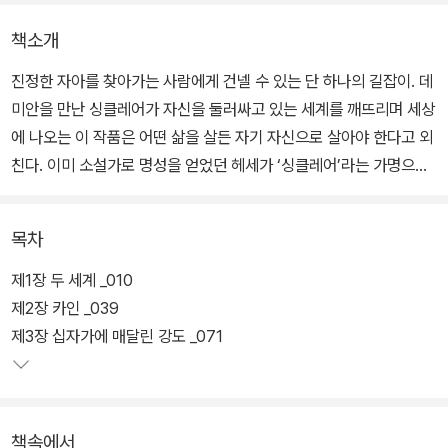
책소개
진정한 자아를 찾아가는 사람에게 건넬 수 있는 단 하나의 길잡이. 데
미안을 만난 싱클레어가 자신을 둘러싸고 있는 세계를 깨뜨리며 세상
에 나오는 이 작품은 어떤 삶을 살든 자기 자신으로 살아야 한다고 외
친다. 이미 소설가로 명성을 얻었던 헤세가 ‘싱클레어’라는 가명으로
이 책을 출간했다는 사실마저 헤세가 부수고 나오고 싶었던 세계를
가늠하게 한다.
목차
아내의 정신병원 입원, 아들의 중병, 아버지의 사망 등 헤세가 개인적,
제1장 두 세계 _010
사회적으로 큰 위기를 겪고 난 후 발표된 《데미안》은 헤세 문학이 내
제2장 카인 _039
면으로 침잠하는 전환점이 된다. 제1차 세계대전을 겪으며 혼란과 우
제3장 십자가에 매달린 강도 _071
울감에 빠진 독일 국민에게 널리 읽혔고, 1960년대 베트남 전쟁 발
발 이후에는 히피 문화의 성서처럼 여겨졌으며, 오늘날에는 세계적인
아이돌 그룹 BTS의 앨범 모티프가 되어 다시 주목받는 등 어느 시대
책속에서
든 방향을 잃은 순간이면 언제나 펼쳐볼 수 있는 세계문학의 고전으