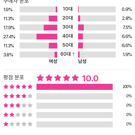
구매자 분포
중 비에 젖어 번진 그림을 보자 사실 지금까지 자신이 그린 대상이 데
10대
0.9%
1.9%
미안이었음을 깨닫는다. 이를 계기로 운명이 자신을 끌어당기고 있음
20대
2.8%
11.3%
을 느낀 싱클레어는 결국 데미안을 만나게 되고, 집에도 초대받아 ‘에
30대
7.5%
17.9%
바 부인’까지 소개받는다. 하지만 얼마 안 가 전쟁이 터지고 큰 부상을
40대
6.6%
27.4%
당한 싱클레어에게 데미안이 나타나 앞으로 내면의 목소리에 귀를 기
50대
6.6%
11.3%
울이라는 말을 남기고 떠난다. 해야 할 일은 그냥 아무렇게나 골라잡
60대
1.9%
3.8%
은 운명이 아니라 자기 자신의 고유한 운명을 발견하는 것이다. 그리
여성
남성
고 그 운명을 자신의 내면에서 온전하게, 굴하지 않고 제대로 살아내
는 것이다.(192쪽) 크로머 앞에서 사과를 훔쳤다고 거짓말하는 순간,
10.0
평점 분포
싱클레어는 어둠에 붙잡힌다. 하지만 “탕자가 회개하고 되돌아오는
100%
것이 거의 아쉽게” 느낄 만큼 싱클레어는 사실 어두운 세계에 호기심
0%
을 품고 있었다. 이제 우리는 인간이 선함을 추구하는 만큼 악에도 끌
0%
리는 본능, 특이 악이 지닌 어떤 비범함에 끌린다는 사실을 알고 있다.
이 장면을 이승우 소설가는 “인간의 본성과 운명, 그 어리석음에 대한
0%
신랄한 우화”(《매거진 흄세 시즌 4》)라고 칭하며, 특히 이렇게 유혹
0%
에 취약한 시기를 “싱클레어의 시간”이라고 이름 붙인다. 《데미안》이