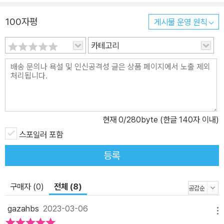
가장 유명한 성장소설이자 지금까지도 널리 읽히는 이유는 인간이라
100자평
게시물 운영 원칙
면 누구나 “싱클레어의 시간”을 통과해야 하며, 성인이 된 후에도 끊
임없이 유혹에 직면하기 때문일 것이다. 싱클레어는 이 “신랄한 우
카테고리
화” 앞에서 도망치지 않는다. 자신에게 들이닥친 시련을 피하지 않고
맞선다. 주어진 것을 의심하고, 내면에 감춰져 있는 것을 드러내 보여
주며, 자신을 둘러싸고 있는 세계를 깨뜨려 진짜 자기 자신에게 이르
는 길을 찾아간다. 우리 내면에 있는 무한한 가능성으로서의 ‘데미안’
시련에 빠진 싱클레어가 허우적댈 때마다 그를 건져 올리는 조력자가
현재
0
/280byte (한글 140자 이내)
등장한다. 특히 데미안은 이 소설의 등장인물 중에서도 가장 은유적
이며, 결코 규정되지 않는다. 헤세는 데미안을 “동물 같기도 하고 정
스포일러 포함
령 같기도” 하며, 심지어 “죽어 있는 동시에 들어본 적 없는 생명으로
등록
은밀하게 가득 찬” 존재라고 묘사한다. 싱클레어는 데미안을 낯설게,
다르게, 어떤 존재로도 뻗어나갈 수 있는 것처럼 여긴다. 이는 사실 데
구매자 (0)
전체 (8)
미안이 실제 등장인물이 아닐 수도 있다는 강력한 의심 가운데 하나
다. 우리는 데미안을 싱클레어의 내면에 존재하는 무수한 가능성이라
gazahbs
2023-03-06
메뉴
고 충분히 바꿔 읽을 수 있다. 또한, 싱클레어는 그가 어릴 적 살았던