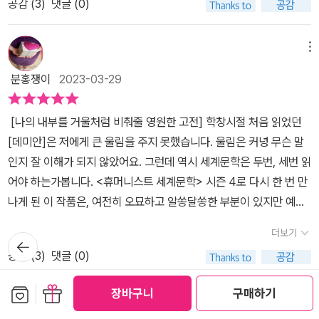
의 길이 아닌 현실적인 제도를 향하던 그의 열망은, 결국 싱클레어가
공감 (
3
)
댓글 (0)
히 청년들의 공분이 있었습니다. 지성의 산실이라는 학교에서 이러한
없는 호기심이 있었을 것이고 이전까지만해도 밝음과 어둠의 세계에
피스토리우스와 결별하는 계기가 되기도 한다. 싱클레어 역시 꿈속에
일이 일어나고 부와 명예를 가진 부모를 믿고 행동하는 자식들이 어
서 어느 정도 발을 걸치고 있었다면 이후 프란츠 크로머라는 인물을
나타나는 자신의 열망에 갈등하기도 하지만 자신의 길을 향하는 구도
디 이 한사람 뿐일까 생각됩니다. 유년기부터 소년기 청소년기를 거
메뉴
통해서 어둠쪽으로 좀더 기울어지는 시간과 마주하게 된다. 그 나이
와 무의식 속의 열망이 결합하며, 하나의 온전한 이미지가 나타난다.
쳐 성인이 되기까지 부모와 교사, 주위의 어른들이 어떻게 행동하느
또래 모두가 다 그렇다곤 할 수 없지만 아이들은 어떤 위기를 벗어나
분홍쟁이
2023-03-29
그리고 그 이미지가 현실로 된 인물 데미안의 어머니 에바 부인을 만
냐에 따라 한 사람이 올바르게 성장해 나가느냐 결정되는 조건중 하
기 위해, 때로는 자신도 모르는 사이 어떤 큰 계기가 있어서라기 보다
나게 되는데...​싱클레어는 그녀를 연모하며, 또한 스스로의 길에 몰두
나라고 생각됩니다. 최근에 다시 읽은 수레바퀴아래서의 주인공도 데
는 그 결과가 어떻게 돌아올지 크게 생각해보지 않은 상태에서 거짓
[나의 내부를 거울처럼 비춰줄 영원한 고전] 학창시절 처음 읽었던
하는 이들의 진정한 삶을 경험하게 될까요?에 마부 인과는 또 자신이
미안과 많이 닮아 있었습니다. 자신에게 의미와 가치가 있는 것, 자
말을 하기도 하는데 바로 이런 부분에서 간혹 이 거짓말이 스스로도
[데미안]은 저에게 큰 울림을 주지 못했습니다. 울림은 커녕 무슨 말
늘 말하던 진실한 사랑을 하게 될까요? 데미안을 바라보며 어느덧 자
신에게 필요한 것, 자신이 반드시 가져야만 하는 것을 찾아. 그러면 불
제어할 수 없는 지경이 되거나 아니면 스스로를 더욱 옭아매는 계기
인지 잘 이해가 되지 않았어요. 그런데 역시 세계문학은 두번, 세번 읽
신이 데미안이 되어가고 있음을 느끼는 싱클레어... 누구나 자신이 꿈
가능한 일도 해낼 수 있게 되지.--- p.84 데미안을 통해 참다운 어
가 되어버리기도 한다. 싱클레어 역시 크로머와의 어울리는 과정에
어야 하는가봅니다. <휴머니스트 세계문학> 시즌 4로 다시 한 번 만
꿔온 삶이 있듯 어쩌면 모두의 마음속에 데미안이 숨 쉬고 살고 있진
른이 되어 가는 소년 싱클레어의 이야기 <데미안>은 한 폭의 수채화
서 도둑질에 대한 거짓 고백을 하고 이것이 빌미가 되어 도리어 크로
나게 된 이 작품은, 여전히 오묘하고 알쏭달쏭한 부분이 있지만 예전
않을까? 자기 자신에게 이르는 길 데미안을 통해 한 발짝 더 나아가
같이 아름답고 유려한 문체로 전세계인의 사랑을 받고 있는 헤르만헤
머의 협박을 받는 동시에 굴욕적인 관계가 되어버리고 만다. 그런 싱
보다 조금 가까워진 듯한 기분이에요. 독서만큼 중요한 것이 삶의 경
길 바라봅니다.
세의 대표적인 작품입니다. 이 책은 감수성이 풍부한 주인공 싱클레
더보기
클레어 앞에 나타난 인물이 바로 데미안이다. 데미안은 그 존재만으
뒤로가
험이라고 생각해요. 책만으로는 도저히 얻을 수 없는 것들이 삶의 한
어가 소년기에서 청년기를 거쳐 어른으로 자라가는 과정이 세밀하고
기
로도 뭔가 비상함이 느껴진다. 그리고 싱클레어에겐 선구자 같은 느
공감 (
3
)
댓글 (0)
가운데에 있습니다. 한편, 경험만으로 얻을 수 없는 것이 책 안에 존재
지적인 문장으로 그려져 있는 성장소설입니다. 이번에는 휴머니스트
낌으로 그가 빠진 어둠의 세계에서 빠져나올 수 있도록 그를 이끈다.
하기도 하고요. 제가 [데미안]을 조금이나마 이해하게 된 데는 지나온
세계문학 시즌4 결정적 한순간으로 읽었습니다. 격동의 순간마다 등
보관함담기
선물하기
장바구니
구매하기
그렇게 되기까지 다양한 경험들이 싱클레어에게 펼쳐지는데 한 인간
시간들이 영향을 미치지 않았을까 하는 생각이 듭니다. 주인공 싱클
메뉴
장하는 데미안이 결정적 한순간이 아닐까 생각됩니다. 열 살의 싱
의 삶에 선과 악이 완전히 분리될 수는 없다는 것을, 그럼에도 우리는