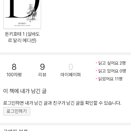
서처럼 여겨졌으며, 오늘날에는 세계적인 아이돌 그룹 BTS의 앨범
모티프가 되어 다시 주목받는 등 어느 시대든 방향을 잃은 순간이면
언제나 펼쳐볼 수 있는 세계문학의 고전으로 자리 잡았다. 격동의 순
간마다 소환되는 ‘데미안’ “싱클레어의 시간”을 통과하는 오늘날의
돈키호테 1 (살바도
독자에게 라틴어 학교에 다니는 열한 살 소년 싱클레어는 자신의 집
르 달리 에디션)
에 밝은 세계와 어두운 세계가 공존하고 있음을 느낀다. 싱클레어는
어두운 세계에 대한 호기심이 강했고, 우연히 ‘프란츠 크로머’와 어울
렸을 때 자신이 하지도 않은 도둑질을 했다고 거짓말해버리는데, 이
읽고 싶어요 2명
8
9
0
를 빌미로 자신을 협박하는 크로머에게 돈을 빼앗기고 심부름을 하는
읽고 있어요 0명
100자평
리뷰
마이페이퍼
노예 상태로 전락한다. 싱클레어를 구해준 사람은 신비로운 분위기를
읽었어요 11명
풍기는 전학생 데미안이었다. 또한, 데미안은 카인과 아벨, 선과 악 등
이 책에 내가 남긴 글
그간 싱클레어가 의심 없이 받아들였던 이분법적인 사고에서 벗어나
로그인하면 내가 남긴 글과 친구가 남긴 글을 확인할 수 있습니다.
자신만의 해석을 할 수 있게 도와준다. 대학에 입학한 싱클레어는 술
집에서 소란을 피우는 등 개선의 여지가 없는 망나니로 찍히지만, 공
로그인하기
원에서 우연히 만난 이상형을 ‘베아트리체’라고 이름 붙인 후 방탕한
생활을 정리한다. 재대로 얼굴 본 적도 없는 그녀의 초상화를 그리던