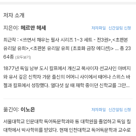
저자 소개
지은이:
헤르만 헤세
저자파일
신간알림 신청
최근작 :
<쓰면서 채우는 필사 시리즈 1~3 세트 - 전3권>
,
<초판본
유리알 유희>
,
<초판본 유리알 유희 (초호화 금장 에디션)>
… 총 23
64종
(모두보기)
1877년 독일 남부 도시 칼프에서 개신교 목사이자 선교사인 아버지
와 유서 깊은 신학자 가문 출신의 어머니 사이에서 태어나 스위스 바
젤과 칼프에서 성장했다. 열다섯 살 때 재학 중이던 신학교를 그만두
며 “시인이 되지 못하면 아무것도 되지 않겠다”라고 결심한 헤세는
그해 6월 삶의 좌절감을 이기지 못하고 자살을 기도, 정신병원에 입
옮긴이:
이노은
저자파일
신간알림 신청
원해 신경쇠약 치료를 받았다. 퇴원 후 인문계 중등학교인 김나지움
을 다니다 다시 학업을 중단했고, 시계 공장과 서점 등에서 수습사원
서울대학교 인문대학 독어독문학과와 동 대학원을 졸업하고 독일 킬
으로 일하며 글쓰기에 전념했다. 1899년 첫 시집 『낭만적인 노래』와
대학에서 박사학위를 받았다. 현재 인천대학교 독어독문학과 교수로