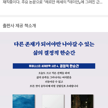
첫 산문집 『자정 너머 한 시간』을 발표하면서 작가로 활동하기 시작
재직중이다. 주요 논문으로 「헤르만 헤세의 『데미안』에 그려진 근대
했다. 당시 『자정 너머 한 시간』 출간을 결정한 독일 디더리히스 출판
의 위기와 대안적 세계관」, 「안나 제거스의 소설 『통과비자』와 크리스
사의 대표 오이겐 디더리히스는 “이 책이 상업적으로 성공하리라고
티안 페촐트의 영화 〈트랜짓〉 비교 연구」, 「슈테판 츠바이크의 『초조
는 생각하지 않지만 그만큼 더 그 문학적 가치를 확신한다”라며 헤세
한 마음』 연구」 등이 있다. 옮긴 책으로는 『데미안』, 『크눌프』, 『어머
출판사 제공 책소개
에게 작가로서의 확신을 심어주었다. 이 책으로 독일 문학계에 이름
니의 연인』, 『아버지의 책』, 『현혹』 등이 있고, 지은 책으로는 『머릿속
을 알린 헤세는 1904년 『페터 카멘친트』로 큰 주목을 받으며 일약
의 장벽』(공저), 『변화를 통한 접근』(공저) 등이 있다.
유명 작가로 발돋움했고, 『수레바퀴 아래서』, 『크눌프』, 『청춘은 아름
다워』 등을 발표하며 입지를 탄탄하게 다졌다. 1914년 1차 세계대전
이 발발했을 때 ‘독일포로구호’에서 일하며 전쟁포로들과 억류자들을
위한 잡지를 발행하는 한편, 정치적 논문과 선전문 등을 발표하며 전
쟁의 비인간성을 규탄했다. 이런 활동들로 인해 그의 작품들은 독일
내에서 불온서적으로 낙인찍히기도 했다. 전쟁 기간 당시 정신적 어
려움을 겪다 카를 구스타프 융에게 심리치료를 받았으며, 종전 뒤인 1
919년에 ‘에밀 싱클레어’라는 필명으로 『데미안』을 발표했다. 이 작
품은 젊은 독자들에게 커다란 반향을 불러일으켰고 작품성 역시 인정
받아 베를린시에서 주관하는 폰타네상을 수상했다. 이후 『싯다르타』,