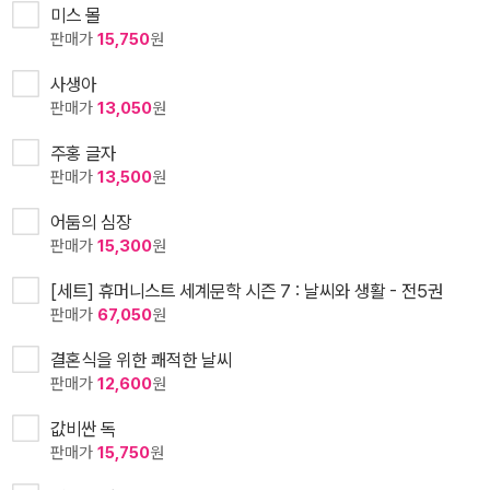
미스 몰
판매가
15,750
원
사생아
판매가
13,050
원
주홍 글자
판매가
13,500
원
어둠의 심장
판매가
15,300
원
[세트] 휴머니스트 세계문학 시즌 7 : 날씨와 생활 - 전5권
판매가
67,050
원
결혼식을 위한 쾌적한 날씨
판매가
12,600
원
값비싼 독
판매가
15,750
원