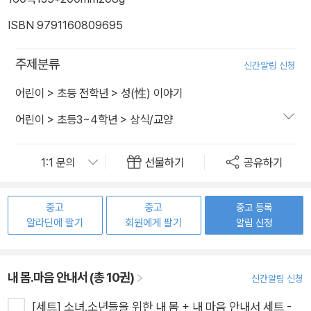
ISBN 9791160809695
주제분류
신간알림 신청
어린이
>
초등 전학년
>
성(性) 이야기
어린이
>
초등3~4학년
>
상식/교양
선물하기
공유하기
중고
중고
중고 등록
알라딘에 팔기
회원에게 팔기
알림 신청
내 몸.마음 안내서 (총 10권)
신간알림 신청
[세트] 소녀.소년들을 위한 내 몸 + 내 마음 안내서 세트 -