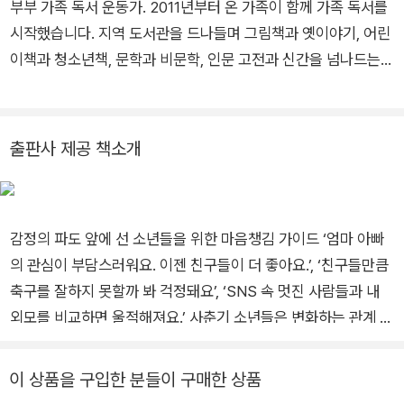
부부 가족 독서 운동가. 2011년부터 온 가족이 함께 가족 독서를
시작했습니다. 지역 도서관을 드나들며 그림책과 옛이야기, 어린
이책과 청소년책, 문학과 비문학, 인문 고전과 신간을 넘나드는
독서를 하고 있습니다. 2016년 부부의 첫 책 《가족에게 권하는
인문학》을 출간한 이후로 전국 도서관과 학교에서 가족 독서를
알리고 있습니다. 가족인문학연구소를 운영하며 ‘우리는 서로를
출판사 제공 책소개
꿈꾸게 하는 가족입니다.’라는 가치를 전하고 있습니다. 지은 책
으로는 《중1 독서 습관》, 《탈무드 교육의 힘》, 《엄마의 글쓰기》
등이 있습니다. 가족인문학연구소 블로그 blog.naver.com/fam
감정의 파도 앞에 선 소년들을 위한 마음챙김 가이드 ‘엄마 아빠
ily_hi
의 관심이 부담스러워요. 이젠 친구들이 더 좋아요.’, ‘친구들만큼
축구를 잘하지 못할까 봐 걱정돼요’, ‘SNS 속 멋진 사람들과 내
외모를 비교하면 울적해져요.’ 사춘기 소년들은 변화하는 관계 속
에서 요동치는 감정을 느낀다. 처음 겪는 감정의 파도를 건강하게
헤쳐나갈 수 있도록 심리 전문가 켄 스탬퍼와 초등젠더교육연구
이 상품을 구입한 분들이 구매한 상품
회 아웃박스가 만났다. 켄 스탬퍼는 가족 관계로 어려움을 겪고