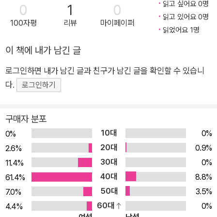
정의 원리부터 마음챙김 기술까지, 심리 전문가와 함께하는 든든
읽고 싶어요 0명
0
1
0
한 안내서 낯설고 불편한 감정을 만날 때, 우리는 감정을 받아들
읽고 있어요 0명
100자평
리뷰
마이페이퍼
읽었어요 1명
이기보다는 애써 회피하거나 맞서 싸우려는 태도에 익숙하다. 슬
픔과 질투, 불안 같은 부정적인 감정 앞에서 무기력해지는 이유는
이 책에 내가 남긴 글
내 감정을 있는 그대로 마주하고 함께하는 방법을 미처 배우지 못
로그인하면 내가 남긴 글과 친구가 남긴 글을 확인할 수 있습니
했기 때문이다. 감정의 파고를 오가며 혼란스러운 시기를 보내고
다.
로그인하기
있는 사춘기 소년들이 늦지 않게 마음챙김을 연습해야 하는 이유
다. 오랫동안 청소년과 함께 심리 상담을 해온 저자 켄 스탬퍼는
마음의 고민을 잘 헤쳐나갈 수 있도록 안내한다. 그는 캘리포니아
구매자 분포
통합학문 연구소(California Institute of Integral Studies)에
10대
0%
0%
서 통합 심리학 석사 학위를 받았고, 청소년 주거 치료 센터 ‘Par
20대
0.9%
2.6%
adigm Treatment’에서 다양한 임상 요법으로 청소년과 긴밀하
30대
0%
11.4%
게 소통하며 심리적 건강을 지원했다. 저자는 그간의 다양한 임상
40대
8.8%
61.4%
경험을 바탕으로 사춘기 소년들이 겪고 있는 문제를 정확히 이해
50대
3.5%
7.0%
하는 한편, 이제 막 변화를 겪고 있는 소년들의 눈높이에 맞춰 감
60대
0%
4.4%
정을 다루는 방법에 대해 사려 깊게 안내한다. 감정의 작동 원리