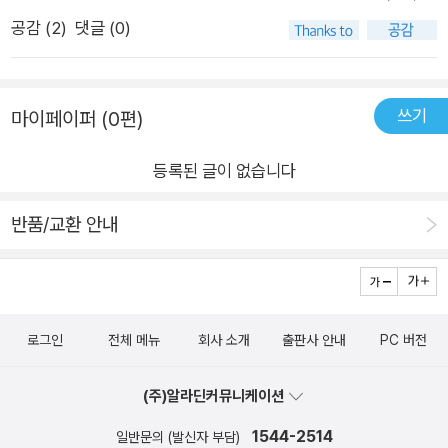
정말 상담을 받고 있는 느낌이 든다. 감정의 변화, 관계의 변화,
이 있는 거지. 그렇게 각자의 모습을 인정하다 보면 비좁은 틀에
공감 (
2
)
댓글 (0)
새로운 나로 살기위한 마음가짐 등 아이들에게 응원과 따뜻한 메
나를 끼워 맞춰야 하는 괴로움에서 자유로워질 수 있을 거라 생각
세지를 담고있는 이 책을 읽으면서 아이들에게 참 도움이 되겠다
해. “남자들은 다 그래.”라는 말에 “정말 그래?”라고 반문해 보
는 생각을 했다. 특히 여선생님으로써 남자 아이들의 마음을 이해
자. 너의 진짜 모습을 찾기 위한 첫 번째 시도가 될 거야. ─ 〈멋진
쓰기
마이페이퍼 (0편)
하는데에도 큰 도움이 되었다. 교실에 비치해두고 도움이 필요한
소년, 멋진 남자?〉(88쪽) 중에서 ‘내 일’이 아니라고 여겼던 범위
아이들에게 전해지면 좋겠다는 생각이 든 책이다.
까지 너의 영역으로 천천히 들어오길 기대해. …… 같은 교실에 있
등록된 글이 없습니다
을 성소수자 친구의 입장을 생각해서 성소수자 혐오 발언이 나오
반품/교환 안내
면 제지한다든가, 비록 얼굴도 모르지만 멀리 어딘가에 있을 더
어린 청소년들을 염려해서 유해한 미디어를 신고할 수도 있겠지.
그러다 보면 전 지구적인 기후위기와 일상의 접점을 깨닫고 채식
을 시작하거나 기후위기 운동에 참여하게 될지도 모르는 일이야!
로그인
전체 메뉴
회사 소개
출판사 안내
PC 버전
내가 속한 공동체에서 나의 책임을 키워나가는 일, 그래서 평화로
운 사회를 만들어 나가는 데 적극적으로 힘을 보태는 일, 정말 멋
(주)알라딘커뮤니케이션
지지 않니? ─ 〈서로를 돌보는 관계로〉(116~117쪽) 중에서 3. 점
점 더 달라질 너를 응원해! ― 워크시트와 심리 건강을 위한 비상
1544-2514
일반문의 (발신자 부담)