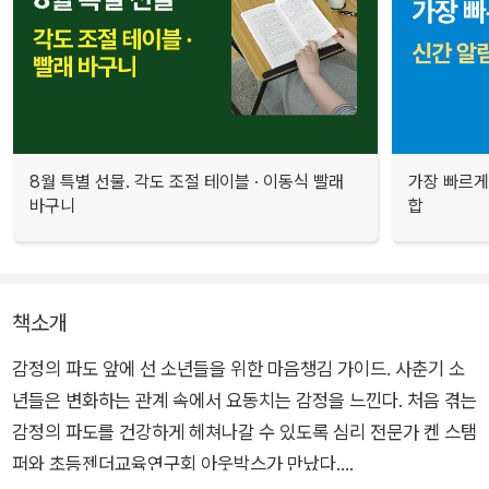
8월 특별 선물. 각도 조절 테이블 · 이동식 빨래
가장 빠르게
바구니
합
책소개
감정의 파도 앞에 선 소년들을 위한 마음챙김 가이드. 사춘기 소
년들은 변화하는 관계 속에서 요동치는 감정을 느낀다. 처음 겪는
감정의 파도를 건강하게 헤쳐나갈 수 있도록 심리 전문가 켄 스탬
퍼와 초등젠더교육연구회 아웃박스가 만났다.