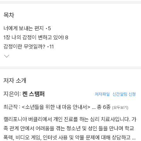
켄 스탬퍼는 가족 관계로 어려움을 겪고 있는 청소년들과 함께 오
목차
랫동안 학교폭력, 비디오 게임, 인터넷 사용 문제 등을 상담해 온
너에게 보내는 편지 •5
심리치료사다. 《소년들을 위한 내 마음 안내서》에서 신뢰할 수
1장 나의 감정이 변하고 있어! 8
있는 전문가의 안내를 따라 감정의 종류와 원리, 변화에 대해 구
감정이란 무엇일까? •11
체적으로 이해하고, 감정을 돌보는 마음챙김 기술을 비롯하여 변
화하는 관계에 적응하는 방법 등을 익힐 수 있다.
아웃박스 교사들이 집필한 4장 ‘나를 마주하고 탐구하기’와 부록
저자 소개
꼭지는 한국어판에서만 만날 수 있는 특별함이다. 초등학교 현장
에서 성평등 교육에 앞장서 온 경험을 토대로 내 안의 고정관념과
지은이:
켄 스탬퍼
저자파일
신간알림 신청
편견, 차별과 혐오를 성찰할 수 있도록 돕고, 국내 독자들을 위해
최근작 :
<소년들을 위한 내 마음 안내서>
… 총 6종
(모두보기)
더 찾아볼 만한 자료들을 엄선하여 소개한다.
캘리포니아 버클리에서 개인 진료를 하는 심리 치료사입니다. 가
족 관계 안에서 어려움을 겪는 청소년 및 성인 들을 만나며 학교
폭력, 비디오 게임, 인터넷 사용 및 약물 문제에 대해 상담하고 있