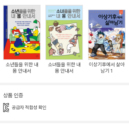
있는 청소년들과 함께 오랫동안 학교폭력, 비디오 게임, 인터넷
사용 문제 등을 상담해 온 심리치료사다. 《소년들을 위한 내 마음
안내서》에서 신뢰할 수 있는 전문가의 안내를 따라 감정의 종류
와 원리, 변화에 대해 구체적으로 이해하고, 감정을 돌보는 마음
챙김 기술을 비롯하여 변화하는 관계에 적응하는 방법 등을 익힐
수 있다. 아웃박스 교사들이 집필한 4장 ‘나를 마주하고 탐구하
기’와 부록 꼭지는 한국어판에서만 만날 수 있는 특별함이다. 초
등학교 현장에서 성평등 교육에 앞장서 온 경험을 토대로 내 안의
소년들을 위한 내
소녀들을 위한 내
이상기후에서 살아
몸 안내서
몸 안내서
남기 1
고정관념과 편견, 차별과 혐오를 성찰할 수 있도록 돕고, 국내 독
자들을 위해 더 찾아볼 만한 자료들을 엄선하여 소개한다. 《소년
들을 위한 내 마음 안내서》는 수많은 청소년, 양육자와 교사, 사
상품 인증
서 들의 사랑을 받아온 사춘기 성/심리 시리즈 「내 몸·마음 안내
서」(전 4권)의 완간 도서다. 몸과 마음의 변화를 맞이한 소녀·소
공급자 적합성 확인
년들이 함께 보기 좋고, 양육자는 물론 교육 관계자가 읽기에도
맞춤하다. 1. 소년들아, 네 마음에 대한 모든 것을 알려줄게! ― 감