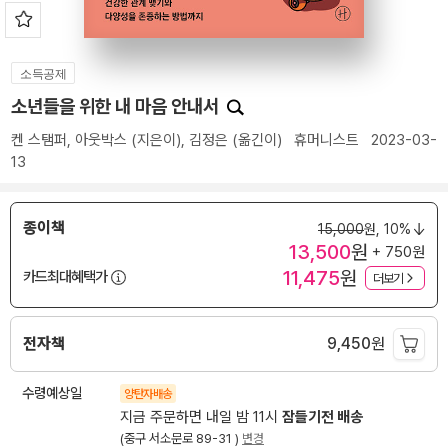
소득공제
소년들을 위한 내 마음 안내서
켄 스탬퍼
,
아웃박스
(지은이),
김정은
(옮긴이)
휴머니스트
2023-03-
13
종이책
15,000
원,
10%
13,500
원
+ 750원
11,475
원
카드최대혜택가
더보기
전자책
9,450
원
수령예상일
양탄자배송
지금 주문하면 내일 밤 11시
잠들기전 배송
(중구 서소문로 89-31 )
변경