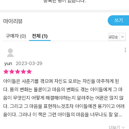
등록된 평이 없습니다.
편지〉(5쪽) 중에서 2. 나를 마주하고 주변을 살뜰히 돌보게 될 거
야! ― 남성성과 또래문화를 돌아보고 혐오 표현에 맞서는 법까
지 젠더 감수성을 위해 아웃박스 교사들이 나섰다 감정을 들여다
쓰기
마이리뷰
보는 일은 나를 둘러싼 세계와 내가 지금까지 어떻게 관계 맺어왔
구매자 (0)
전체 (1)
는지를 반추하고 성찰하는 용기를 필연적으로 요구한다. 특히 또
래 문화와 소셜미디어 등 외부의 압력에 흔들리기 쉬운 성장기 소
메뉴
년이라면 그 과정에서 건강하게 중심을 잡을 수 있도록 전문가의
도움이 꼭 필요하다. 초등젠더교육연구회 아웃박스 교사들이 집
yun
2023-03-29
필한 4장 ‘나를 마주하고 탐구하기’는 교실과 미디어에서 보고 경
험하는 다양한 성/고정관념과 편견, 관계 맺기의 양상을 조목조
아이들은 사춘기를 겪으며 자신도 모르는 자신을 마주하게 된
목 살펴보면서 내면화된 혐오와 차별을 점검하고 수평적인 관계
다. 몸의 변화는 물론이고 마음의 변화도 겪는 아이들에게 그 마
를 가꾸어나갈 수 있도록 이끈다. 나아가 스스로를 돌보기 위해
음이 무엇인지 어떻게 해결해야하는지 알려주는 어른은 많지 않
길어낸 마음을 다양한 사람들을 포용하고 주변을 돌보는 데 활용
다. 그리고 그 마음을 표현하느것조차 아이들에겐 용기이고 어려
해 보자고 제안하며, 소년들이 더 나은 공동체를 위해 행동하는
움이다. 그러나 이 책은 그런 아이들의 마음을 너무나도 잘 알고
용기를 낼 수 있도록 북돋는다. 우리는 소년이 아니라 소년‘들’인
있는 상담가와 대화하는 대화체로 이야기가 진행된다. 읽다보면
걸. 100명의 소년이 있다면, 100가지의 남자다움, 아니 자기다움
더보기