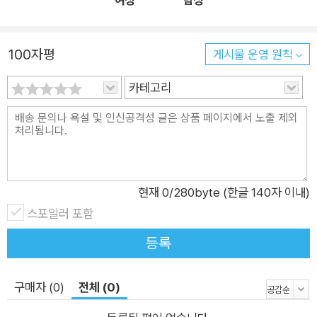
여성
남성
와 감정을 다루는 법, 변화하는 관계 속에서 중심을 잡고 나를 지
키는 방법을 비롯해 더 나은 사람으로 성장하기 위한 제안을 아낌
100자평
게시물 운영 원칙
없이 건넨다. 독자들은 본문 사이사이 삽입된 워크시트를 통해 마
음의 긍정적인 변화를 위한 계획을 세우며 동기부여를 하고, 일상
카테고리
을 풍요롭게 가꾸는 마음챙김의 충만함을 느낄 수 있을 것이다.
너의 몸은 변화하고 있어. 흥미진진하면서도 조금 걱정되기도 하
지! 네가 맺는 관계들도 달라지고 있어. 관심사 역시 시시때때로
변하고 있을 테지. 좋은 소식은, 네가 정말 대단하다는 거야! 소년
들은 아름답고 강해. 이 말은 언제나 진실이었고 지금도 마찬가지
현재
0
/280byte (한글 140자 이내)
야. 그리고 나는 너에게 일어나고 있는 모든 어려운 변화를 이해
스포일러 포함
하고 헤쳐나갈 수 있도록 도울 거야. 너를 성장시키고 너 자신에
등록
게 집중하면서도 다른 사람들과 더불어 살아가는 방법을 알려줄
게. 이 과정이 늘 쉽지만은 않을 거야. 성장한다는 건 언제나 편안
하지는 않거든. 하지만 책을 다 읽고 나면, 자신감 있고 건강한 소
구매자 (0)
전체 (0)
년이 되는 데 이 기술들을 써먹을 수 있을 거야. ─ 〈너에게 보내는