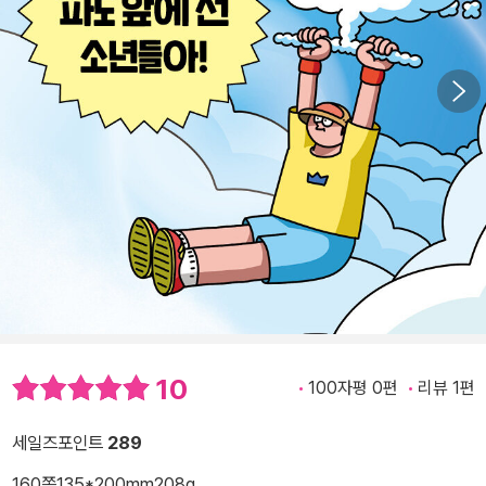
10
100자평 0편
리뷰 1편
세일즈포인트
289
160쪽
135*200mm
208g