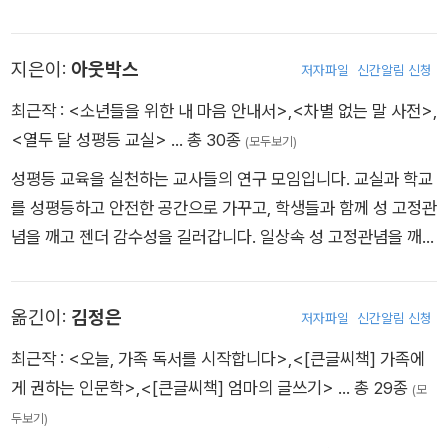
습니다. 샌프란시스코에 위치한 청소년 주거 치료 센터 ‘Paradig
m Treatment’에서 다양한 임상 요법으로 청소년의 심리적 건강
지은이:
아웃박스
저자파일
신간알림 신청
을 지원했습니다. 캘리포니아 통합학문 연구소에서 통합 상담 심
리학 석사 학위를 받았으며, 캘리포니아 결혼 및 가족 치료사 협
최근작 :
<소년들을 위한 내 마음 안내서>
,
<차별 없는 말 사전>
,
회의 회원입니다. 켄의 홈페이지 kenstampertherapy.com에
<열두 달 성평등 교실>
… 총 30종
(모두보기)
서 더 다양한 활동을 만나보세요.
성평등 교육을 실천하는 교사들의 연구 모임입니다. 교실과 학교
를 성평등하고 안전한 공간으로 가꾸고, 학생들과 함께 성 고정관
념을 깨고 젠더 감수성을 길러갑니다. 일상속 성 고정관념을 깨는
데서 시작하여 평등한 사회를 위한 평등 교육의 중요성을 알립니
다. 아웃박스 홈페이지(www.outbox.kr)에서 교사들이 실질적
옮긴이:
김정은
저자파일
신간알림 신청
으로 수업에 적용할 수 있는 수업 자료 및 학급 운영 방법을 공유
하고 있습니다. 지은 책으로는 《소녀들을 위한 내 마음 안내서》,
최근작 :
<오늘, 가족 독서를 시작합니다>
,
<[큰글씨책] 가족에
《소년들을 위한 내 마음 안내서》, 《차별 없는 말 사전》 등이 있습
게 권하는 인문학>
,
<[큰글씨책] 엄마의 글쓰기>
… 총 29종
(모
니다.
두보기)