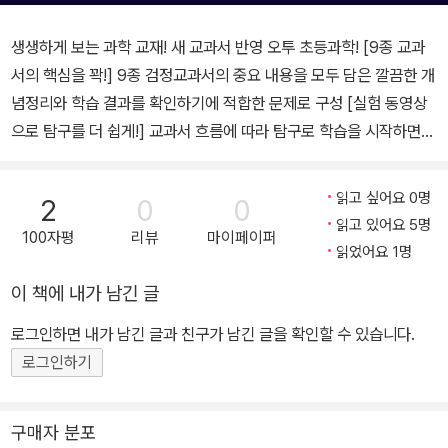
생생하게 보는 과학 교재! 새 교과서 반영 오투 초등과학! [9종 교과
서의 핵심을 꽉!] 9종 검정교과서의 중요 내용을 모두 담은 깔끔한 개
념정리와 학습 결과를 확인하기에 적합한 문제로 구성 [실험 동영상
으로 탐구를 더 쉽게!] 교과서 흐름에 따라 탐구로 학습을 시작하면서
탐구를 더 쉽게 이해할 수 있도록 QR 코드 실험 동영상 제공 [진도
책, 평가책으로 구성!] 진도책으로 개념 학습을 하고, 평가책으로 학
읽고 싶어요 0명
2
0
0
교 단원 평가 및 학업성취도 평가에 대비 _진도책: 하나의 개념을 기
읽고 있어요 5명
100자평
리뷰
마이페이퍼
본 문제(핵심체크▶step1▶step2)와 실력 문제를 통해 완벽하게 학
읽었어요 1명
습하고, 단원 마무리 문제로 정리 _평가책: 단원 평가 대비(단원 정리,
이 책에 내가 남긴 글
쪽지 시험, 서술 쪽지 시험, 단원 평가, 서술형 평가) + 학업성취도 평
가 대비 [학업성취도 평가 대비 문제 수록!] _학업성취도 평가 대비
로그인하면 내가 남긴 글과 친구가 남긴 글을 확인할 수 있습니다.
문제 1회(1~2단원) _학업성취도 평가 대비 문제 2회(3~4단원) _스
로그인하기
스로 계획을 세워 공부하는 습관을 기를 수 있는 교재 _복잡한 구성이
없어 교재 흐름을 따라 혼자서 공부하기 좋은 교재 _탐구로 시작하는
구매자 분포
교과서의 흐름을 반영하여 학교 진도와 함께 공부하기 좋은 교재 『오