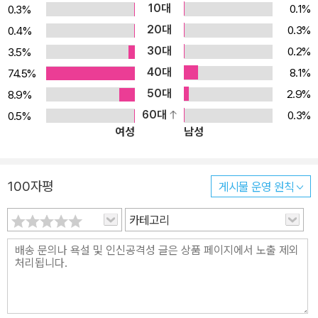
10대
0.1%
0.3%
투』는 실제 실험하고 관찰하는 것처럼 생생하게 보는 과학 학습서입
20대
0.3%
0.4%
니다. 『오투』 초등과학은 새 교과서인9종 검정 과학교과서의 중요 내
30대
0.2%
3.5%
용을 빠짐없이 실었고, 혼자서도 내용을 확실하게 이해할 수 있도록
40대
친절하게 설명하였습니다. 개념 학습과 문제 학습을 각각 단계적으로
8.1%
74.5%
공부할 수 있도록 단계를 구성하였고, 평가책으로 복습과 성취도 평
50대
2.9%
8.9%
가에도 완벽 대비하여 과학에 대한 자신감을 높일 수 있습니다.
60대
0.3%
0.5%
여성
남성
100자평
게시물 운영 원칙
카테고리