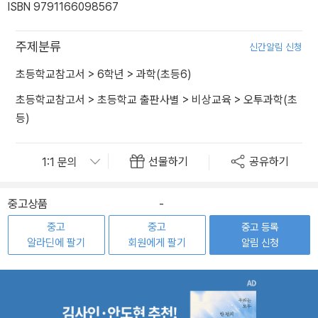
ISBN 9791166098567
주제분류
신간알림 신청
초등학교참고서
>
6학년
>
과학(초등6)
초등학교참고서
>
초등학교 출판사별
>
비상교육
>
오투과학(초
등)
선물하기
공유하기
중고상품
-
중고
중고
중고 등록
알라딘에 팔기
회원에게 팔기
알림 신청