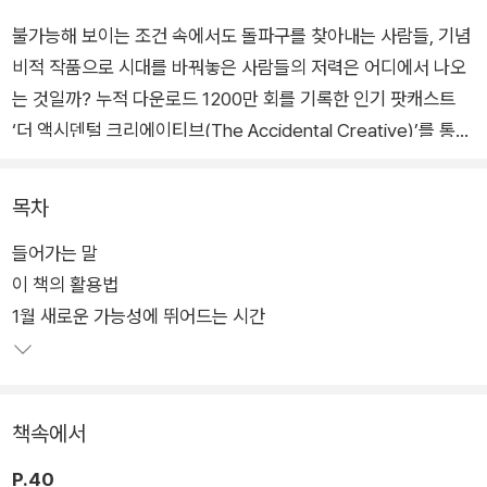
불가능해 보이는 조건 속에서도 돌파구를 찾아내는 사람들, 기념
비적 작품으로 시대를 바꿔놓은 사람들의 저력은 어디에서 나오
는 것일까? 누적 다운로드 1200만 회를 기록한 인기 팟캐스트
‘더 액시덴털 크리에이티브(The Accidental Creative)’를 통해
매주 저명한 사상가, 예술가, 전문가, 리더 들을 인터뷰하고 그들
의 삶을 연구해온 토드 헨리는 결정적인 순간에 여지없이 탁월함
목차
을 발휘하는 이들의 공통점으로 일상의 생각 훈련을 꼽았다. 매일
들어가는 말
꾸준히 반복하는 생각 훈련은 누구에게나 출중함을 가져온다고
이 책의 활용법
단언하는 그는, 그간 터득한 노하우를 365가지의 주제별 에세이
1월 새로운 가능성에 뛰어드는 시간
와 질문으로 세분화해 엮어냈다.
그가 말하는 크리에이티브는 소수의 천재에게 주어지는 선물이
아니다. 누구나 성실하게 단련하면 필요할 때마다 사용할 수 있는
책속에서
기술이다. 창의력이란 남다른 아이디어를 떠올리는 능력일 뿐 아
니라, 효과적으로 업무를 진행하는 실력, 사람들과 원활한 협력
P.40