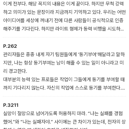
다.
이게 전부다. 해당 꼭지의 내용은 이게 끝이다. 하지만 무척 강력
- <가상의 청사진 제안하기> 중
하고 의미가 있는 문장이라 지금까지 기억하고 있다. 우리는 어떤
아이디어를 세상에 꺼내기 전에 다른 사람들이 공식적으로 인증
해주기를 기다린다. 하지만 라이트 형제가 동력 비행을 시도하기
위해 면허가 나오기를 기다렸다면 우리는 대체 언제 중력의 한계
를 벗어나 하늘로 날아오를 수 있었을까?
P.262
- <새로운 시도를 하는 데 면허는 필요 없다> 중
관리자들은 종종 내게 자기 팀원들에게 ‘동기부여’해달라고 말하
지만, 나는 항상 동기부여는 남이 해줄 수 있는 일이 아니라고 미
리 경고한다.
대부분의 능력 있는 프로들은 작업이 그들에게 동기를 부여할 때
까지 기다리지 않는다. 자신의 작업에 스스로 동기를 부여한다.
멋진 슬로건 따위가 동기를 유발하지는 않는다. 자신이 원하는 바
와 해야 할 일이 어떻게 상호작용하는지 이해하는 순간 의욕이 불
P.3211
타오르는 것이다. 당신이 최고로 몰입했던 순간들을 떠올릴 때,
실망이 절망으로 넘어가도록 허용하지 마라. “나는 실패를 경험
그 순간들의 공통점은 무엇인가? 어떻게 하면 당신의 작업에서
했어.”와 “나는 실패자야.” 사이에는 큰 차이가 있는데, 전자의 상