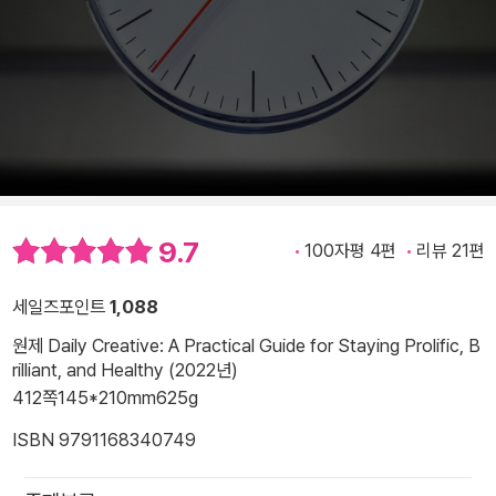
9.7
100자평 4편
리뷰 21편
세일즈포인트
1,088
원제 Daily Creative: A Practical Guide for Staying Prolific, B
rilliant, and Healthy (2022년)
412쪽
145*210mm
625g
ISBN 9791168340749