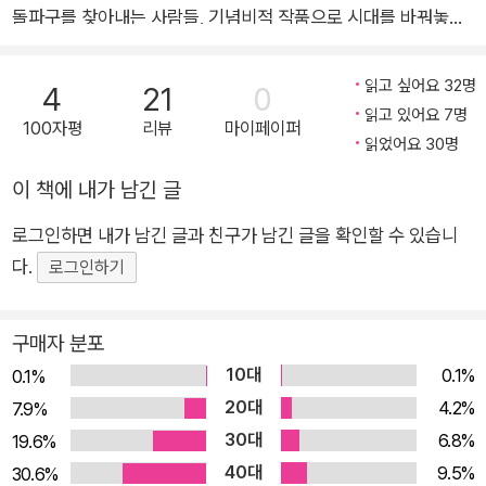
돌파구를 찾아내는 사람들, 기념비적 작품으로 시대를 바꿔놓은
사람들의 저력은 어디에서 나오는 것일까? 누적 다운로드 1200
만 회를 기록한 인기 팟캐스트 ‘더 액시덴털 크리에이티브(The
읽고 싶어요 32명
4
21
0
Accidental Creative)’를 통해 매주 저명한 사상가, 예술가, 전
읽고 있어요 7명
100자평
리뷰
마이페이퍼
문가, 리더 들을 인터뷰하고 그들의 삶을 연구해온 토드 헨리는
읽었어요 30명
결정적인 순간에 여지없이 탁월함을 발휘하는 이들의 공통점으
이 책에 내가 남긴 글
로 일상의 생각 훈련을 꼽았다. 매일 꾸준히 반복하는 생각 훈련
로그인하면 내가 남긴 글과 친구가 남긴 글을 확인할 수 있습니
은 누구에게나 출중함을 가져온다고 단언하는 그는, 그간 터득한
다.
노하우를 365가지의 주제별 에세이와 질문으로 세분화해 엮어
로그인하기
냈다. 그가 말하는 크리에이티브는 소수의 천재에게 주어지는 선
물이 아니다. 누구나 성실하게 단련하면 필요할 때마다 사용할 수
구매자 분포
있는 기술이다. 창의력이란 남다른 아이디어를 떠올리는 능력일
10대
0.1%
0.1%
뿐 아니라, 효과적으로 업무를 진행하는 실력, 사람들과 원활한
20대
4.2%
7.9%
협력 관계를 맺는 슬기 그리고 나만의 길을 찾고 견지해내는 지혜
30대
6.8%
19.6%
다. 즉, 우리가 마주하는 모든 상황에서 가치를 창출해내는 문제
40대
9.5%
30.6%