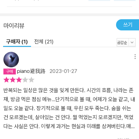
지를 불러일으키는 일화가 담겨 있다. 또한 글 말미의 질문은 생
각을 깨우는 데 그치지 않는다. 그에 답하다 보면 나만의 루틴이
만들게 되고, 알맞은 환경을 조성하게 되고, 중요한 곳에 집중하
쓰기
마이리뷰
게 된다. 바로 생활에 적용되는 구체적인 변화가 생기는 것이다.
천만 명이 넘는 그의 팟캐스트 애청자와 책 독자들은 그의 창의성
구매자 (1)
전체 (21)
훈련이 유효하다는 것을 입증하고 있으며 온라인으로는 ‘데일리
크리에이티브’ 커뮤니티도 활성화되고 있다. “한 번의 큰 변화보
메뉴
다 매일의 작은 변화가 훨씬 강력하다” 백 마디 영감의 말보다 실
piano避我路
2023-01-27
생활을 찌르는 질문 하나가 필요한 이유 미국의 대작가 윌리엄 포
크너는 자신의 창조적 활동에 대해 이렇게 말했다. “나는 영감이
반복되는 일상은 많은 것을 잊게 만든다. 시간의 흐름, 나라는 존
찾아올 때만 글을 쓴다. 다행히 내 영감은 매일 아침 9시 정각에
재, 방금 먹은 점심 메뉴...단기적으로 볼 때, 어제가 오늘 같고, 내
찾아온다.” 위대한 창의적 사람들에 관해 우리는 환상을 품고는
일도 오늘 같다. 장기적으로 볼 때, 우린 모두 죽는다. 숨을 쉬는
하지만, 그들에게 창의적 작업은 아주 실질적인 일이었다. 매일
건 모르겠는데, 살아있는 건 안다. 뭘 먹었는지 모르겠지만, 먹었
스스로 약속한 만큼 지켜 일하고, 부지런히 영감의 우물을 채우
다는 사실은 안다. 이렇게 과거는 현실과 미래를 삼켜버린다.매일
고, 조금씩 새로운 시도를 감행하는 일련의 과정이었다. 이 책 또
살아있음을 느끼고 싶은가?이 권태로움에서 빠져나오고 싶은
한 창의성에 현실적으로 접근하고 있다. 궁극적으로는 사고방식