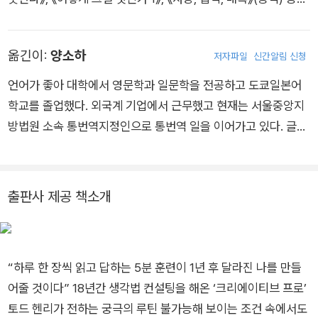
여를 주제로 한 다섯 권의 저서를 집필한 베스트셀러 작가로 《나
있다.
를 뛰어넘는 법》,《루틴의 힘》(공역)은 한국에서도 출간되었다.
옮긴이:
양소하
스스로를 “창조적 혁명가를 위한 무기 거래상”이라 소개하는 그
저자파일
신간알림 신청
는 수많은 ‘크리에이티브 프로’를 컨설팅하며 창의성은 매일 단련
언어가 좋아 대학에서 영문학과 일문학을 전공하고 도쿄일본어
해야 한다는 진실을 확고하게 깨달아 《데일리 크리에이티브》를
학교를 졸업했다. 외국계 기업에서 근무했고 현재는 서울중앙지
펴냈다. 매일매일 당면한 과제 앞에서 새로운 발상을 해내야만 하
방법원 소속 통번역지정인으로 통번역 일을 이어가고 있다. 글밥
는 전 세계의 창작자, 직장인과 리더에게 오늘도 그는 창의성을
아카데미에서 영어 및 일본어 출판 번역 과정을 수료한 뒤에는 바
불어넣고 있다.
른 번역 소속 번역가로도 활동 중이다. 옮긴 책으로는 『책대로 해
봤습니다』, 『우리가 원하는 대로 살 수 있다면』, 『그게, 가스라이
출판사 제공 책소개
팅이야』, 『나의 하루를 지켜주는 말』, 『운의 시그널』, 『나는 더 이
상 휘둘리지 않을 거야』, 『불안이 불안하다면』 등이 있다.
“하루 한 장씩 읽고 답하는 5분 훈련이 1년 후 달라진 나를 만들
어줄 것이다” 18년간 생각법 컨설팅을 해온 ‘크리에이티브 프로’
토드 헨리가 전하는 궁극의 루틴 불가능해 보이는 조건 속에서도