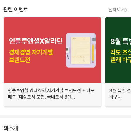
관련 이벤트
전체보기
인플루엔셜 경제경영.자기계발 브랜드전 + 메모
8월 특별 선
패드 (대상도서 포함, 국내도서 3만...
바구니
책소개