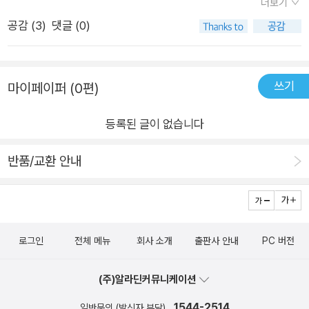
더보기
가?(1/27, 오늘의 주제이다)2023년 남은 11/12라도 매일매일을
을 완전히 전환시키지만, 거기에 이르기까지 행동의 변화를 불러
공감 (
3
)
댓글 (0)
새로운 '정언 명령'이 당신에게 부여되길 원하는가?(책 값이 10%
오는 강력한 질문이 다리가 되어준다. “당신은 작업의 인풋과 아
할인되므로 지금 사도 남는 장사다.)'그런데 어제 주제는 뭐였더
웃풋을 수량적으로 어떻게 측정하는가?” 이와 같은 질문은 현 상
라.'이 책은 이게 문제다.
황을 냉정하게 진단하고 업무 프로세스, 작업 습관을 조정하게 해
쓰기
마이페이퍼 (0편)
준다. “당신에게 영감과 도전의식을 고취시키는 사람은 누구인
가?” 이런 질문을 통해서는 주변 사람들과 도움을 주고받는 선순
등록된 글이 없습니다
환을 만들 수 있다. “자주 하는 행동이나 부분적인 특성을 자신의
정체성이라고 착각한 적이 있는가?” 조금 더 깊은 질문들로 자신
반품/교환 안내
을 돌아보고 삶의 가치관과 목적에 대해서 재정비할 기회를 주기
도 한다. 저자는 거듭해서 ‘오늘’과 ‘지금 바로’를 강조한다. 여러
핑계를 대며 미뤄왔던 도전은 오늘 시작해야 한다. 에너지를 빼먹
는 부차적인 절차와 일들은 지금 정리해야 한다. 내게 소중한 사
로그인
전체 메뉴
회사 소개
출판사 안내
PC 버전
람은 바로 챙겨줘야 한다. 한 번에 삶을 송두리째 바꿔놓는 일만
기다리고 있다면 어쩌면 그런 변화는 영원히 오지 않을지 모른다.
(주)알라딘커뮤니케이션
하지만 오늘부터 당장 생각 훈련 지침을 하나씩 따른다면 어느새
1544-2514
일반문의 (발신자 부담)