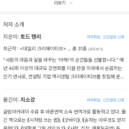
더보기
저자 소개
지은이:
토드 헨리
저자파일
신간알림 신청
최근작 :
<데일리 크리에이티브>
… 총 31종
(모두보기)
“사람의 마음과 삶을 바꾸는 ‘아하!’의 순간들을 선물합니다.” 매
년 40회 이상의 대규모 강연회를 이끌 만큼 미국에서 손꼽히는
인기 연사로, 컨설팅 기업 액시덴털 크리에이티브를 창립해 운영
하고 있다. 유수의 기업, 리더 그리고 직장인을 대상으로 워크숍
을 진행하는 한편, 칼럼과 팟캐스트를 통해 그들이 자기 능력의
옮긴이:
지소강
저자파일
신간알림 신청
최대치를 발휘하도록 돕고 있다. 2005년 시작해 누적 다운로드
1200만 회를 돌파한 팟캐스트 ‘더 액시덴털 크리에이티브(The
글밥아카데미 수료 후 바른번역 소속 번역가로 활동하고 았다. 옮
Accidental Creative)’에서 최고의 사상가, 리더, 아티스트를 인
긴 책으로는 《시처럼 쓰는 법》, 《굿바이》, 《승자는 아무것도 얻지
터뷰하며 꾸준한 인기를 구가하고 있다. 창의성, 생산성, 동기부
못한다》, 《어떻게 그릴 것인가 1》, 《사랑, 집착, 매혹》(공역) 등이