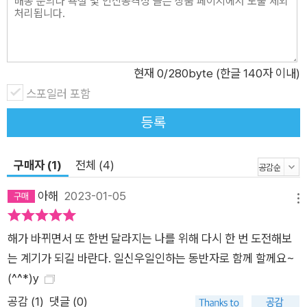
다가 하루 5분만 투자한다면 확실한 변화를 가져오는 정답지가
지금 우리 앞에 있다. ‘크리에이티브 컨설팅’ 기업 액시덴털 크리
에이티브의 설립자이자 연 40회 이상 강연회를 이끄는 인기 연
사인 토드 헨리는 각종 분야에서 대단한 성과를 내고 있는 수많은
현재
0
/280byte (한글 140자 이내)
프로들과 수십 년간 일하며 한 가지 결론을 내렸다. 다양한 문제
스포일러 포함
를 해결해내는 창의력은, 매일 자신만의 방법으로 꾸준히 단련할
등록
때 가장 크게 성장한다는 사실이다. 리더와 기업 컨설팅, 대규모
강연, 아마존 베스트셀러 책, 비즈니스 분야 역대 순위 15위의 인
구매자 (1)
전체 (4)
기 팟캐스트 등을 통해 많은 이의 가능성에 날개를 달아준 저자는
이 깨달음으로 한 걸음 더 나아갔다. 누구나 쉽게 실천할 수 있는
아해
2023-01-05
메뉴
훈련법을 책으로 펴낸 것이다. 이 책에는 개인의 열정과 영감부터
리더십, 협업능력, 인생의 목적의식까지 성공적으로 살고 일하기
해가 바뀌면서 또 한번 달라지는 나를 위해 다시 한 번 도전해보
위해 필요한 모든 테마가 365가지의 글과 질문으로 구성돼 있다.
는 계기가 되길 바란다. 일신우일인하는 동반자로 함께 할께요~
각 한 장 분량의 짧은 에세이에는 저자가 그간 만나고 연구해온
(^^*)y
위대한 프로들의 말, 경험을 통해 직접 깨달은 노하우, 공감과 의
공감 (
1
)
댓글 (0)