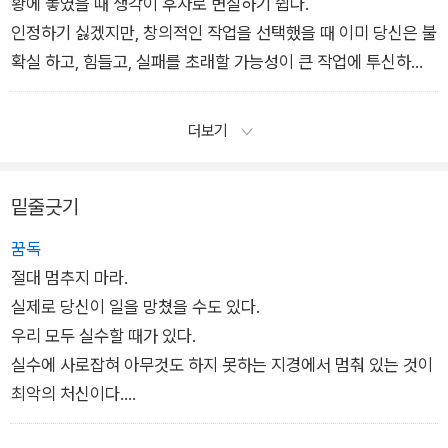
그런 순간을 더 많이 만들 수 있을까?
황에 놓였을 때 생각이 후자로 변질하기 쉽다.
일이 당신에게 동기부여해주기를 기다리지 마라. 스스로 일에 동
인정하기 싫겠지만, 창의적인 작업을 선택했을 때 이미 당신은 불
기를 부여해야 한다.
확실 하고, 힘들고, 실패를 초래할 가능성이 큰 작업에 투신하기
- <동기부여는 셀프다> 중
로 결심한 것이 다. 실패로 인한 실망을 피하려고 안전한 선택지
로만 가려는 경향을 경계 하라. 도전하지 않는다면 결코 게임의
더보기
승자가 될 수 없다.
- <실망은 당연하지만 절망은 멈출 수 있다> 중
밑줄긋기
꿈독
절대 멈추지 마라.
실제로 당신이 일을 망쳤을 수도 있다.
우리 모두 실수할 때가 있다.
실수에 사로잡혀 아무것도 하지 못하는 지경에서 멈춰 있는 것이
최악의 처신이다.
당신이 움직이고 있다면 방향을 재조정할 수 있다.