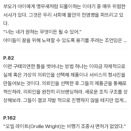
관계를 맺는 슬기 그리고 나만의 길을 찾고 견지해내는 지혜다.
부모가 아이에게 앵무새처럼 되풀이하는 이야기 중 매우 위험한
즉, 우리가 마주하는 모든 상황에서 가치를 창출해내는 문제 해결
서사가 있다. 그것은 우리 사회에 불안의 전염병을 퍼뜨리고 있
능력인 것이다.
다.
“너는 네가 원하는 무엇이든 될 수 있어.”
저자는 효율적인 훈련을 위해 매일 가뿐히 소화할 수 있는 한 페
아이들이 꿈을 위해 노력할 수 있도록 용기를 주려는 조언임은 잘
이지의 글과 질문만 요약해 담았지만, 그곳에 압축된 가능성은 무
알지 만, 사실 이 말은 전혀 진실이 아니다. 아무리 열심히 연습해
한하다. 이 책의 진가는 읽을수록 드러난다. 하루하루 쌓인 통찰
도 키 170센티미터 소년이 NBA에 진출할 가능성은 희박하다.
P.82
과 지침이 1년을 바꿀 뿐 아니라, 다시 읽을 때도 성장한 당신에
(…) 이런 조언의 문제는 과정이 아닌 최종 결과에만 집중한다는
이런 구태의연한 틀을 벗어나는 방법 하나는 이따금 자체적으로
걸맞게 또 다른 변화를 불러일으킬 것이다.
점이다. 그곳에 어떻게 갈지보다 마지막에 어디에서 끝날지를 생
실제 혹은 가상의 의뢰인을 선택해 제품이나 서비스의 청사진을
각하게 만든다.
만들어보는 것이다. 의뢰인을 선택한 후 그들의 제품군을 통째로
리더십과 경영학의 대가 세스 고딘은 저자에 대해 이렇게 말했다.
우리가 선택한 서술 기법은 세상을 경험하는 방식을 규정한다. 결
혁신하라. 의뢰인을 완전히 리브랜딩하라. 새로운 조직 구조를 상
“토드 헨리는 당신이 더 많이, 더 훌륭하게 성취해낼 수 있도록
과에만 집중한다면 점점 자신의 꿈이 시야에서 멀어지는 모습을
상해보라. 그들이 결코 자발 적으로 진행하지 않을 테지만 업계를
돕는다. 바로 지금부터 말이다.” 한 장 글을 읽고 하나씩 질문을
지켜보며 환멸을 느끼게 될 것이다.
뒤바꿀 만한 주력 제품을 개발하라.
던지며 생각을 단련할 때, 일터에서 능숙한 해결사가 될 뿐 아니
- <무엇이든 될 수 있다는 말의 함정> 중
이런 청사진 작업의 엄청난 매력이 무엇인지 아는가? 이 작업을
P.162
라 삶의 방향과 질서가 정립되어갈 것이다.
아무와도 공유하지 않아도 된다는 것이다! 오직 당신만의 작업이
“오빌 라이트(Orville Wright)는 비행기 조종사 면허가 없었다.”