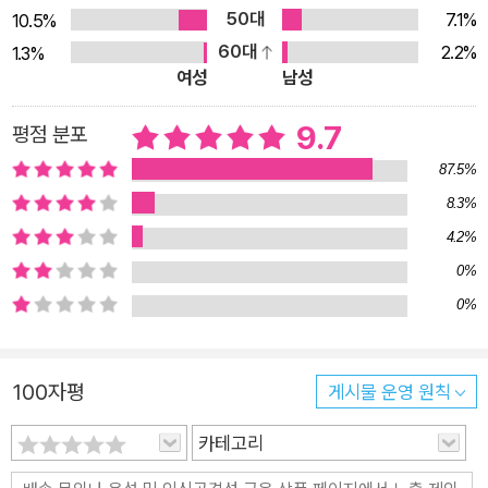
해결 능력인 것이다. 저자는 효율적인 훈련을 위해 매일 가뿐히
50대
7.1%
10.5%
소화할 수 있는 한 페이지의 글과 질문만 요약해 담았지만, 그곳
60대
2.2%
1.3%
에 압축된 가능성은 무한하다. 이 책의 진가는 읽을수록 드러난
여성
남성
다. 하루하루 쌓인 통찰과 지침이 1년을 바꿀 뿐 아니라, 다시 읽
을 때도 성장한 당신에 걸맞게 또 다른 변화를 불러일으킬 것이
9.7
평점 분포
다. 리더십과 경영학의 대가 세스 고딘은 저자에 대해 이렇게 말
87.5%
했다. “토드 헨리는 당신이 더 많이, 더 훌륭하게 성취해낼 수 있
8.3%
도록 돕는다. 바로 지금부터 말이다.” 한 장 글을 읽고 하나씩 질
4.2%
문을 던지며 생각을 단련할 때, 일터에서 능숙한 해결사가 될 뿐
0%
아니라 삶의 방향과 질서가 정립되어갈 것이다. “당신이 만들어
0%
낼 최고의 작품은 아직 탄생하지 않았다” 하루하루 발생하는 문
제들에 끌려다니지 않고 나만의 페이스로 걸으며 더 나은 미래를
꾸리는 비법 어느 날은 생각이 술술 풀리고 기발한 아이디어가 막
100자평
게시물 운영 원칙
힘없이 나오지만 어느 날은 빈 문서의 화면을 하염없이 바라보거
카테고리
나 회의 시간에 입도 뻥긋하지 못한다. 예고 없는 이런 사고력의
변동에 언제까지 속수무책이어야 할까. 분명히 해결책은 있다. 게