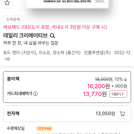
소득공제
메모패드 (대상도서 포함, 국내도서 3만원 이상 구매 시)
데일리 크리에이티브
하루 한 장, 내 삶을 바꾸는 질문
토드 헨리
(지은이),
지소강
,
양소하
(옮긴이)
인플루엔셜(주)
2022-12
-16
종이책
18,000
원,
10%
16,200
원
+ 900원
13,770
원
카드최대혜택가
더보기
전자책
13,050
원
수령예상일
양탄자배송