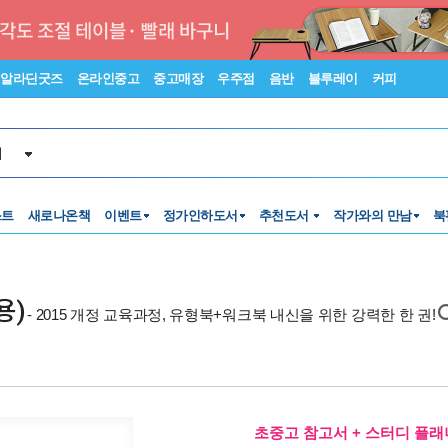
알라딘굿즈
온라인중고
중고매장
우주점
음반
블루레이
커피
서
스트
새로나온책
이벤트
정가인하도서
추천도서
작가와의 만남
북
용)
- 2015 개정 교육과정, 유형북+워크북 내신을 위한 강력한 한 권!
초중고 참고서 + 스터디 플래너