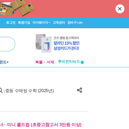
로그인
회원가입
마이페이지
고객센터
장바구니
(0)
투비컨티뉴드
펀드
북플
서재
창작플랫폼
투비컨티뉴드
중등 수매씽 수학 (2025년)
|
 · 미니 콜드컵 (초중고참고서 3만원 이상)