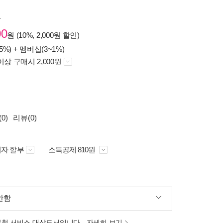
원
00
원 (10%, 2,000원 할인)
5%) +
멤버십(3~1%)
이상 구매시 2,000원
0)
리뷰(0)
자 할부
소득공제 810원
안함
분철 서비스 대상도서입니다.
자세히 보기