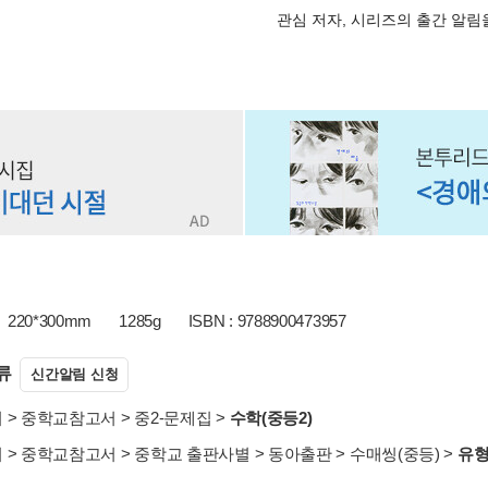
관심 저자, 시리즈의 출간 알
220*300mm
1285g
ISBN : 9788900473957
류
신간알림 신청
서
>
중학교참고서
>
중2-문제집
>
수학(중등2)
서
>
중학교참고서
>
중학교 출판사별
>
동아출판
>
수매씽(중등)
>
유