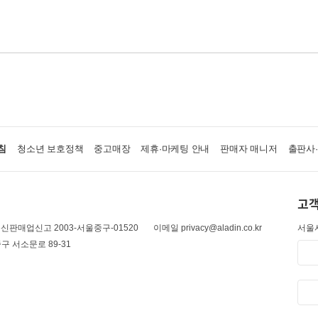
침
청소년 보호정책
중고매장
제휴·마케팅 안내
판매자 매니저
출판사
고객
신판매업신고 2003-서울중구-01520
이메일 privacy@aladin.co.kr
서울시
구 서소문로 89-31