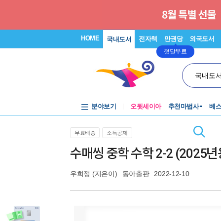
HOME
전자책
만권당
외국도서
국내도서
첫달무료
국내도
분야보기
오뒷세이아
추천마법사
베
무료배송
소득공제
수매씽 중학 수학 2-2 (2025년
우희정
(지은이)
동아출판
2022-12-10