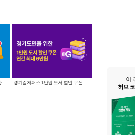
간
경기컬처패스 1만원 도서 할인 쿠폰
삼성카드가 쏜다! 알라