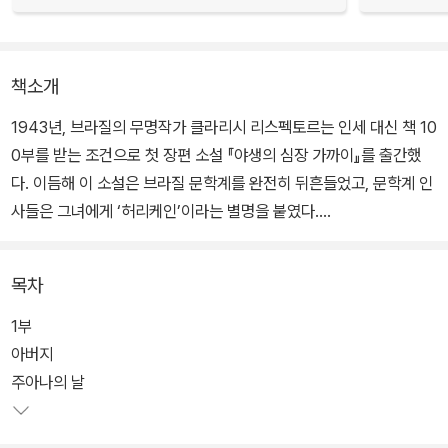
책소개
1943년, 브라질의 무명작가 클라리시 리스펙토르는 인세 대신 책 10
0부를 받는 조건으로 첫 장편 소설 『야생의 심장 가까이』를 출간했
다. 이듬해 이 소설은 브라질 문학계를 완전히 뒤흔들었고, 문학계 인
사들은 그녀에게 ‘허리케인’이라는 별명을 붙였다.
이 작품이 충격을 안겨 준 것은 전례를 찾기 어려울 만큼 과감한 천재
목차
성 때문이었다. 심지어 막 작품을 탈고한 리스펙토르 본인도 이 작품
이 소설이 아니라 메모 뭉치에 불과할지도 모른다고 의심했을 정도였
1부
다. 사람들은 이 놀라운 데뷔작에서 많은 작가의 흔적을 발견했다. 제
아버지
임스 조이스, 버지니아 울프, 페르난두 페소아, 프란츠 카프카, 헤르만
주아나의 날
헤세…….