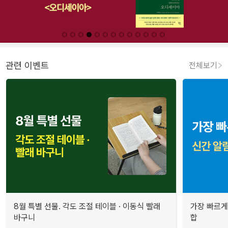
관련 이벤트
전체보기
8월 특별 선물. 각도 조절 테이블 · 이동식 빨래
가장 빠르게
바구니
합