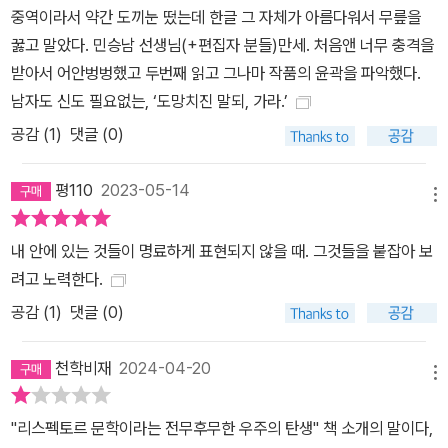
중역이라서 약간 도끼눈 떴는데 한글 그 자체가 아름다워서 무릎을
꿇고 말았다. 민승남 선생님(+편집자 분들)만세. 처음앤 너무 충격을
받아서 어안벙벙했고 두번째 읽고 그나마 작품의 윤곽을 파악했다.
남자도 신도 필요없는, ‘도망치진 말되, 가라.’
공감 (
1
)
댓글 (0)
평110
2023-05-14
메뉴
내 안에 있는 것들이 명료하게 표현되지 않을 때. 그것들을 붙잡아 보
려고 노력한다.
공감 (
1
)
댓글 (0)
천학비재
2024-04-20
메뉴
"리스펙토르 문학이라는 전무후무한 우주의 탄생" 책 소개의 말이다,