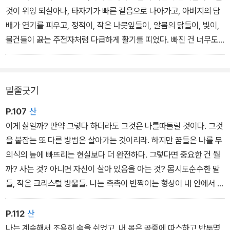
간이 끝나면 그에 상응하는 진실 또한 고갈된다. 나는 진실을 직접 만
것이 위잉 되살아나, 타자기가 빠른 걸음으로 나아가고, 아버지의 담
들어 낸 다음, 그렇게 제작한 진실을 다른 순간들 속에 삽입해 이전과
배가 연기를 피우고, 정적이, 작은 나뭇잎들이, 알몸의 닭들이, 빛이,
똑같은 영감을 이끌어 낼 수는 없다. 따라서 아무것도 나를 구속하지
물건들이 끓는 주전자처럼 다급하게 활기를 띠었다. 빠진 건 너무도
못할 것이다.
예쁜 시계의 뎅그렁거림뿐이었다.
밑줄긋기
P.107
산
이게 삶일까? 만약 그렇다 하더라도 그것은 나를따돌릴 것이다. 그것
을 붙잡는 또 다른 방법은 살아가는 것이리라. 하지만 꿈들은 나를 무
의식의 늪에 빠뜨리는 현실보다 더 완전하다. 그렇다면 중요한 건 뭘
까? 사는 것? 아니면 자신이 살아 있음을 아는 것? 몹시도순수한 말
들, 작은 크리스털 방울들. 나는 촉촉이 반짝이는 형상이 내 안에서 뒹
구는 것을 느낀다. 하지만 내가 말하고 싶은 것, 내가 말해야 하는 것
은 어디 있을까? 내게 영감을 달라. 나는 거의 모든 것을 갖고 있으
P.112
산
니, 나는 본질을 기다리는 틀을 갖고 있으니, 그런데 겨우 그게 내 전
나는 계속해서 조용히 숨을 쉬었고, 내 몸은 공중에 따스하고 반투명