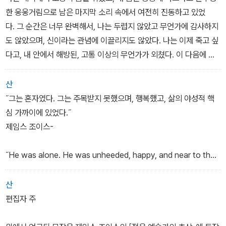
부라고? 자신을 어떻게 해야 하는지 모르는 사람은 무엇을 해야 할
한 웅웅거림으로 남은 마지막 소리 속에서 여전히 진동하고 있었
까? 몸과 영혼을 유익케 하기 위해 자기 자신을 몸과 영혼으로 나누
다. 그 순간은 너무 완벽해서, 나는 두렵지 않았고 무언가에 감사하지
어 써야 할까? 아니면 자기 내면의 힘을 저 바깥의 힘으로 치환해야
도 않았으며, 신이라는 관념에 이끌리지도 않았다. 나는 이제 죽고 싶
할까?
다고, 내 안에서 해방된, 고통 이상의 무언가가 외쳤다. 이 다음에 이
어질 순간은 더 낮고 공허할 터였다.
나는 위로 오르고 싶었으니, 오직 하나의 끝과도 같은 죽음만이 내리
산
막 없는 절정을 안겨 줄 터였다. 주위의 사람들이 일어나 움직이고 있
˝그는 혼자였다. 그는 주목받지 못했으며, 행복했고, 삶의 야성적 핵
었다. 나는 일어나서, 연약하고 창백한 모습으로, 출구로 걸어갔다.
심 가까이에 있었다.˝
제임스 조이스-
˝He was alone. He was unheeded, happy, and near to th
e wild heart of life.˝
-James Joyce-
산
편집자 주