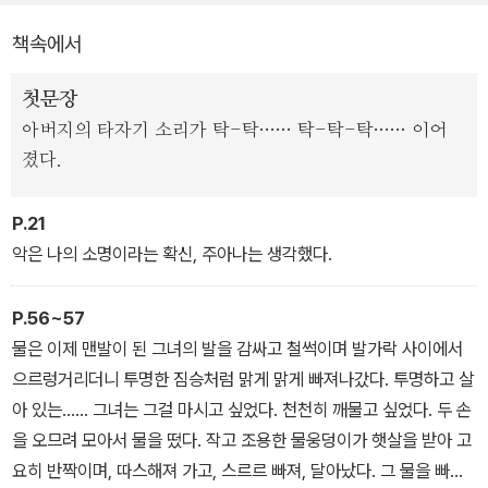
하지만 『야생의 심장 가까이』는 단순한 모자이크가 아니라 서로 다른
책속에서
곳에서 모은 것들을 모두 녹이는 용광로였다. 재료들이 불타고 녹으
면서 피워 내는 빛과 열이 이 작품의 진정한 형태였다. 리스펙토르를
첫문장
번역하면서 빛에 피폭되었다고 말한 배수아 작가의 후기는 이 작가만
아버지의 타자기 소리가 탁-탁…… 탁-탁-탁…… 이어
의 특별한 매력을 정확히 표현한 것이다.
졌다.
이처럼 『야생의 심장 가까이』의 논리적 도약과 시적 묘사 등은 유럽
P.21
모더니즘 문학보다 더욱 강렬하고 과감하다. 작품 속 사고의 궤적은
악은 나의 소명이라는 확신, 주아나는 생각했다.
의식의 흐름을 극한까지 끌어올린 작품들만큼 위태로운 커브를 그리
고, 리스펙토르의 비유는 우리가 알던 단어들을 생경한 방식으로 충
P.56~57
돌시킨다. 마치 화려한 원색으로 가득한 꿈 또는 무의식 속으로 위험
물은 이제 맨발이 된 그녀의 발을 감싸고 철썩이며 발가락 사이에서
하리만치 빠르게 빠져드는 듯하다. 작가의 분신이라 할 수 있는 주인
으르렁거리더니 투명한 짐승처럼 맑게 맑게 빠져나갔다. 투명하고 살
공 주아나는 이 기이한 환상과 현실 속을 고독하게 떠돌다 불현듯 깨
아 있는…… 그녀는 그걸 마시고 싶었다. 천천히 깨물고 싶었다. 두 손
어난다. ‘리스펙토르 문학’이라는 전무후무한 우주는 그 순간 스스로
을 오므려 모아서 물을 떴다. 작고 조용한 물웅덩이가 햇살을 받아 고
의 탄생을 선언한 것이다.
요히 반짝이며, 따스해져 가고, 스르르 빠져, 달아났다. 그 물을 빠르