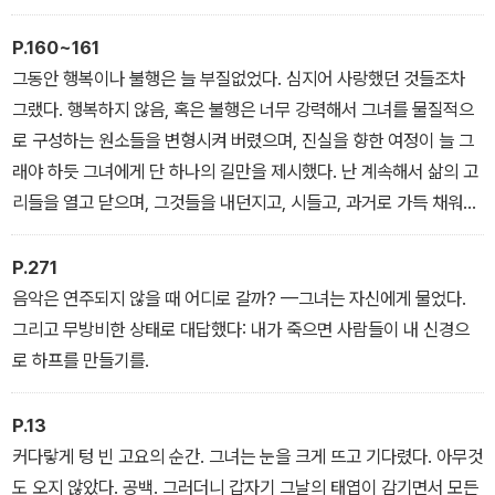
게-빠르게 빨아들인 모래는 아무 일 없었던 양 시치미 떼고 제자리에
가만 앉아 있었다. 그녀는 물에 얼굴을 적셨고, 비어 버린, 짭짤한 손
P.160~161
바닥을 혀로 핥았다. 소금기와 햇빛은 여기저기서 반짝이는 작은 화
그동안 행복이나 불행은 늘 부질없었다. 심지어 사랑했던 것들조차
살들로 다시 태어났고, 그녀를 찔렀고, 젖은 얼굴의 살갗을 팽팽하게
그랬다. 행복하지 않음, 혹은 불행은 너무 강력해서 그녀를 물질적으
당겼다. 커져 가는 행복이 공기 자루 같은 목구멍에 쌓였다. 하지만 이
로 구성하는 원소들을 변형시켜 버렸으며, 진실을 향한 여정이 늘 그
번에는 웃고 싶은 욕구가 들지 않는, 엄숙한 행복이었다. 거의 울어야
래야 하듯 그녀에게 단 하나의 길만을 제시했다. 난 계속해서 삶의 고
만 하는, 오 제발, 그런 행복이었다. 그 생각은 천천히 다가왔다. 대담
리들을 열고 닫으며, 그것들을 내던지고, 시들고, 과거로 가득 채워진
하게, 지금까지처럼 회색빛과 눈물을 통해서가 아니라, 태양 아래 흰
채, 새로 시작한다. 그것들은 어째서 하나의 덩어리로 합쳐져 인생의
모래밭처럼 알몸으로, 소리 없이.
바닥짐이 되어 주지 않고 저렇게 각자 외따로 존재하고 있을까? 그것
P.271
들은 각자인 채로도 너무 온전했다. 하나하나의 순간들은 너무도 강
음악은 연주되지 않을 때 어디로 갈까? —그녀는 자신에게 물었다.
렬했고, 붉었고, 단단히 응축되어 있어서 존재하기 위해 과거나 미래
그리고 무방비한 상태로 대답했다: 내가 죽으면 사람들이 내 신경으
를 필요로 하지 않았다. 그것들은 경험에 속하지 않는 지식을 가져다
로 하프를 만들기를.
주었다 — 지각이라기보다는 감각에 가까운 직접적인 지식. 거기서
발견되는 진실은 너무도 진실해서, 그것을 받아들이는 사람이 아니라
P.13
그것을 유발한 사실 안에서만 존재했다. 너무도 진실하고, 너무도 치
커다랗게 텅 빈 고요의 순간. 그녀는 눈을 크게 뜨고 기다렸다. 아무것
명적이어서 자신의 모체 주위를 공전하기만 하는 것이다. 삶의 한 순
도 오지 않았다. 공백. 그러더니 갑자기 그날의 태엽이 감기면서 모든