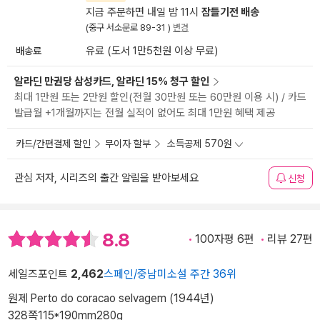
지금 주문하면 내일 밤 11시
잠들기전 배송
(중구 서소문로 89-31 )
변경
배송료
유료 (도서 1만5천원 이상 무료)
알라딘 만권당 삼성카드, 알라딘 15% 청구 할인
최대 1만원 또는 2만원 할인(전월 30만원 또는 60만원 이용 시) / 카드
발급월 +1개월까지는 전월 실적이 없어도 최대 1만원 혜택 제공
카드/간편결제 할인
무이자 할부
소득공제 570원
관심 저자, 시리즈의 출간 알림을 받아보세요
신청
8.8
100자평 6편
리뷰 27편
세일즈포인트
2,462
스페인/중남미소설 주간 36위
원제 Perto do coracao selvagem (1944년)
328쪽
115*190mm
280g