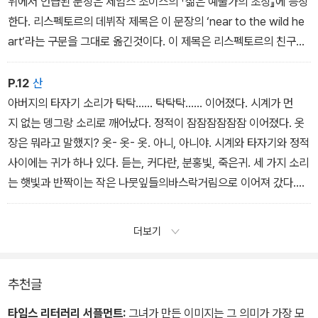
위에서 언급된 문장은 제임스 조이스의 「젊은 예술가의 초상』에 등장
한다. 리스펙토르의 데뷔작 제목은 이 문장의 ‘near to the wild he
art‘라는 구문을 그대로 옮긴것이다. 이 제목은 리스펙토르의 친구이
자 작가인 루시우 카르도주가 제안한 것이었는데, 그때까지 조이스
를 읽어 본 적이 없었던 리스펙토르는 작품의 맥락보다는 나열된 단
P.12
산
어들이 주는 인상에 매료되어 이 제목을 받아들였다.
아버지의 타자기 소리가 탁탁...... 탁탁탁...... 이어졌다. 시계가 먼
리스펙토르가 데뷔작에 담은 메시지 중 하나는 언어를 넘어선 심상
지 없는 뎅그랑 소리로 깨어났다. 정적이 잠잠잠잠잠잠 이어졌다. 옷
의 세계에서만 발견할 수 있는 진실에 관한 것이다. 따라서 이 작품
장은 뭐라고 말했지? 옷- 옷- 옷. 아니, 아니야. 시계와 타자기와 정적
은 단어들의 관습에 도전하고, 낯설게 하고, 거기서 예측할 수 없는 이
사이에는 귀가 하나 있다. 듣는, 커다란, 분홍빛, 죽은귀. 세 가지 소리
미지를 탄생시키곤 한다. 본 작품의한국어판 제목 역시 그러한 특성
는 햇빛과 반짝이는 작은 나뭇잎들의바스락거림으로 이어져 갔다.
을 반영했다. 즉, 주로 ‘야성의 중심(핵심) 가까이‘
그녀는 반짝이는 차가운 유리창에 이마를 대고 이웃집 마당을, 저- 죽
정도로 번역되는 한국어 번역의 관례를 따르지 않고 ‘wild hear
을- 줄- 모르는- 암탉들의 커다란 세계를 바라보았다. 그녀는 단단
더보기
t‘를 ‘야생의 심장‘이라는 이미지로 변형시킨 것이다.
히 다져진 따스한 흙, 그 흙의 몹시도 향기롭고 건조한 냄새를 마치 바
로 코밑에 있는 것처럼 맡을 수 있었고, 지렁이 한두 마리가사람들
이 잡아먹을 암탉에게 잡아먹히기 전에 기지개
추천글
타임스 리터러리 서플먼트:
그녀가 만든 이미지는 그 의미가 가장 모