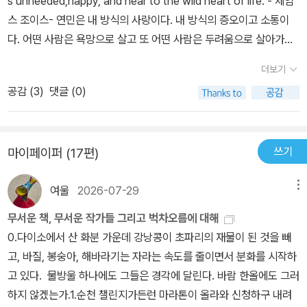
s unheeded,happy, and near to the wild heart of life. - 제임
스 조이스- 연민은 내 방식의 사랑이다. 내 방식의 증오이고 소통이
다. 어떤 사람은 욕망으로 살고 또 어떤 사람은 두려움으로 살아가듯,
세상 속의 나를 지탱해 주는 건 연민이다. 내가 모르는 사이에 일어난
더보기
일들에 대한 연민. - 28- 이상적인 인간이라는 건, 다른 사람들에게
공감 (
3
)
댓글 (0)
더 가치 있는 존재를 뜻하는 게 아니야. 자기 안에서 더 가치 있는 존
재를 뜻하는 거지. 내 말 이해하겠니, 주아나? - 78- 세상에서 누가
제일 위대한 사람인지는 몰라도 된다. 그럴 만한 인물들을 많이 알고
쓰기
마이페이퍼 (17편)
있더라도 말이야. 하지만 네 자신이 무엇을 느끼는지 모른다는 건 마
음에 걸리는구나. - 81- 그동안 행복이나 불행은 늘 부질없었다. 심지
여울
2026-07-29
메뉴
어 사랑했던 것들조차 그랬다. 행복하지 않음, 혹은 불행은 너무 강력
해서 그녀를 물질적으로 구성하는 원소들을 변형시켜 버렸으며, 진실
무서운 책, 무서운 작가들 그리고 벅차오름에 대해
을 향한 여정이 늘 그래야하듯 그녀에게 단 하나의 길만을 제시했다.
0.다이소에서 산 화분 가운데 강낭콩이 초파리의 재물이 된 것을 빼
난 계속해서 삶의 고리들을 열고 닫으며, 그것들을 내던지고, 시들고,
고, 바질, 봉숭아, 해바라기는 자라는 속도를 줄이면서 분화를 시작하
과거로 가득 채워진 채, 새로 시작한다. 그것들은 어째서 하나의 덩어
고 있다. 물방울 하나에도 그들은 경각에 달린다. 바람 한올에도 그러
리로 합쳐져 인생의 바닥짐이 되어 주지 않고 저렇게 각자 외따로 존
하지 않겠는가.1.순천 챌린지가든런 마라톤이 올라와 신청하구 내려