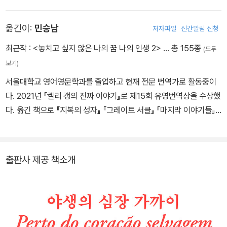
심장 가까이』로 그라사 아랑냐상을 수상했고, 뒤이어 『어둠 속의 사
과』 『단편들』 『G.H.에 따른 수난』 등을 발표했다. 또 『배움 그리고 기
옮긴이:
민승남
저자파일
신간알림 신청
쁨의 책들』로 황금돌고래상을 수상했다. 세상을 떠나기 전 마지막 소
설인 『별의 시간』은 1977년에, 『삶의 숨결』은 사후에 발표되었다.
최근작 :
<놓치고 싶지 않은 나의 꿈 나의 인생 2>
… 총 155종
(모두
작가로서의 생활고와 1967년 화재로 입은 화상의 후유증으로 정신
보기)
적인 고통을 겪다가 1977년 난소암으로 세상을 떠났다.
서울대학교 영어영문학과를 졸업하고 현재 전문 번역가로 활동중이
다. 2021년 『켈리 갱의 진짜 이야기』로 제15회 유영번역상을 수상했
다. 옮긴 책으로 『지복의 성자』 『그레이트 서클』 『마지막 이야기들』
『북과 남』 『시핑 뉴스』 『레슨』 『나 같은 기계들』 『넛셸』 『솔라』 『데어
데어』 『바퀴벌레』 『스위트 투스』 『사실들』 『빌리 린의 전쟁 같은 휴
가』 『그해 봄의 불확실성』 『별의 시간』 『빨강의 자서전』 『한낮의 우
출판사 제공 책소개
울』 『기러기』 『밤으로의 긴 여로』 『인도로 가는 길』 등이 있다.