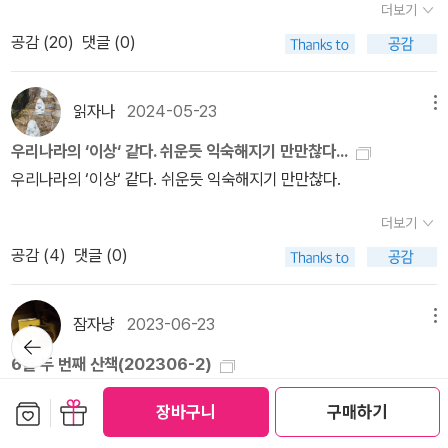
다. 요즘은 글꾼(문학가·기자·번역가)도 ‘들꽃(들사람)’이 쓰는 사랑
더보기
학과 지성사, 『시차 노트』 문학동네, 『미지를 위한 루바토』 아침달 3
말이나 숲말을 안 쓴다. 나는 《달걀과 닭》을 가시어머니나 아버지한
공감 (
20
)
댓글 (0)
권을 골라보게 된다. 시인 장혜령의 책들 중에서 『사랑의 잔상들』 문
테 못 건네겠다. 인천 만석동 동무하고 고흥 시골이웃한테 못 건네겠
학동네, 『진주』 문학동네, 『발이 없는 나의 여인은 노래한다』 문학동
다.#O Ovo e a Galinha 1960년ㅍㄹㄴ※ 글쓴이숲노래·파란놀(최
네 3권을 골라본다. ​​번역가 신유진이라는 이름만으로도 반가움이 앞
읽자나
2024-05-23
메뉴
종규) : 우리말꽃(국어사전)을 씁니다. “말꽃 짓는 책숲, 숲노래”라는
서서 고른 책이다. 번역한 책들로는 『진정한 장소』, 『남자의 자리』,
이름으로 시골인 전남 고흥에서 서재도서관·책박물관을 꾸립니다.
우리나라의 ‘이상‘ 같다. 쉬운듯 익숙해지기 만만찮다...
『빈 옷장』, 『사진의 용도』, 『세월』 등이 있다. 강열하게 지금까지도 자
‘보리 국어사전’ 편집장을 맡았고, ‘이오덕 어른 유고’를 갈무리했습니
우리나라의 ‘이상‘ 같다. 쉬운듯 익숙해지기 만만찮다.
리잡는 책들이라 잊지 않고 꾸준히 펼쳐보는 책들이다. 이외에도 많
다. 《새로 쓰는 말밑 꾸러미 사전》, 《들꽃내음 따라 걷다가 작은책집
은 번역서가 많아서 눈길이 머무르면서 우선 이 책부터 고르게 된다.
더보기
을 보았습니다》, 《우리말꽃》, 《미래세대를 위한 우리말과 문해력》,
작가의 책들도 전혀 낯설지가 않았다. 책표지 그림이 강열해서 기억
공감 (
4
)
댓글 (0)
《쉬운 말이 평화》, 《곁말》, 《곁책》, 《새로 쓰는 말밑 꾸러미 사전》,
속에 자리 잡았던 것이 분명하다. 클라리시 리스펙토르의 책들을 살
《새로 쓰는 비슷한말 꾸러미 사전》, 《새로 쓰는 겹말 꾸러미 사전》,
펴보면 『달걀과 닭』, 『 G.H.에 따른 수난』, 『아구아 비바』, 『별의 시
《새로 쓰는 우리말 꾸러미 사전》, 《책숲마실》, 《우리말 수수께끼 동
잠자냥
2023-06-23
메뉴
간』, 『야생의 심장 가까이』 책들로 작가를 만날 수가 있다. ​​기나긴 기
뒤로가
시》, 《우리말 동시 사전》, 《우리말 글쓰기 사전》, 《이오덕 마음 읽
기
다림으로 기다렸는데도 붙잡지 못할 것이라면 얼마나 허무할지 곰곰
6월 두 번째 산책(202306-2)
기》, 《시골에서 살림 짓는 즐거움》, 《숲에서 살려낸 우리말》, 《마을
이 생각하게 된다. 자신도 찾아온 것을 알아채지도 못하고 희망을 보
모바일앱으로 접속해서 기대별점 매기고 할인쿠폰받는 거 그만 해야
에서 살려낸 우리말》, 《읽는 우리말 사전 1·2·3》 들을 썼습니다. blo
보관함담기
선물하기
장바구니
구매하기
내버린다는 것은 보지도 못하고, 느끼지도 못한 채 보내는 세월과도
할까? 이것 때문에 조금씩 쪼개서 사는 책의 양도 은근 상당하네....?
g.naver.com/hbooklove
다르지가 않아 보인다. 시인 장혜령이 말하는 여자의 기다림과 희망