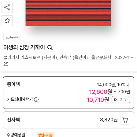
소득공제
야생의 심장 가까이
클라리시 리스펙토르
(지은이),
민승남
(옮긴이)
을유문화사
2022-11-
25
종이책
14,000
원,
10%
12,600
원
+ 700원
10,710
원
카드최대혜택가
더보기
전자책
8,820
원
수령예상일
양탄자배송