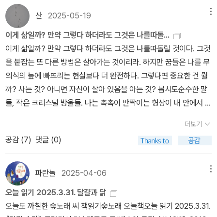
감격처럼 울컥 치밀어 올라왔다. 2.세 편 가운데 두편은 대회를 마치
들 생각이고.그러면서도 내게 다가오는 것은 쉬운 일이 아니구나.몸
산
2025-05-19
메뉴
고 올라와 단골 식당에서 읽어낸다. 저자의 작품들 간의 관계 지도를
차려야겠어. 몸매무시부터 조심해야겠구나.이런 조심과 주의가 교차
가늠할 수 있는 나침반같은 역할도 해 준다. 이미 읽은 <별의 시간>
이게 삶일까? 만약 그렇다 하더라도 그것은 나를따돌...
해야할 것같은 느낌.<세상의 발견>은 사후작이니 일단 독서대에 두
그리고 이 책을 덮고나서 찰나를 다룬 <아구아 비바>를 곧 이어서 읽
이게 삶일까? 만약 그렇다 하더라도 그것은 나를따돌릴 것이다. 그것
자. 굳이 먼저 읽을 필요는 없지. 조금씩 가자구.<닭과 달걀>의 첫편.
다. 그리고 <세상의 발견> 역시 이렇게 읽어내어야 하는 무게감을 동
을 붙잡는 또 다른 방법은 살아가는 것이리라. 하지만 꿈들은 나를 무
그래 이 제목이야. 그런데 이 한편만으로도 알겠어. 무슨 말을 할지.
시에 느끼게 된다. 한 번이 아니라 열 번, 아니 백 번을 읽어내도 새로
의식의 늪에 빠뜨리는 현실보다 더 완전하다. 그렇다면 중요한 건 뭘
예를 들어 닭이 낳는 달걀이란 행위를 눈치채는 순간, 그 닭은 닭이 아
울 텍스트들이다.싶다.3.어쩌면 정말 무서운 책들이다. 칼날같은, 칼
까? 사는 것? 아니면 자신이 살아 있음을 아는 것? 몹시도순수한 말
니야. 죽을 때까지 의식못하는 게 닭이야. 그치. 그러다가 나머지 책이
끝을 부여잡을 수밖에 없는 책들이다. 그 서슬퍼런 날에 이미 베여 피
들, 작은 크리스털 방울들. 나는 촉촉이 반짝이는 형상이 내 안에서 뒹
다 도착했다고 해.그래 읽었어. 첫 대목을 <G.H에 따른 수난> 로지
가 흐르고 있는지도 모를 작가들이다. 피와 살, 내장감각과 몸으로 써
구는 것을 느낀다. 하지만 내가 말하고 싶은 것, 내가 말해야 하는 것
브라이도티에게 소개받은 책이지. 정말 그럴까.조심조심하느 수밖에
더보기
낸다는 것이 무엇인지 각성하게 하는 책이다. 무서운 작가들이다.
은 어디 있을까? 내게 영감을 달라. 나는 거의 모든 것을 갖고 있으
없어. 놓치지 않으려면 몸매무시와 시공간 여기저기에 널 두고 힐끗
공감 (
7
)
댓글 (0)
니, 나는 본질을 기다리는 틀을 갖고 있으니, 그런데 겨우 그게 내 전
흘낏 조금씩 피맛을 보려해. 뜨거운 여름과 억수로 내리는 비 속에서.
부라고? 자신을 어떻게 해야 하는지 모르는 사람은 무엇을 해야 할
널.
까? 몸과 영혼을 유익케 하기 위해 자기 자신을 몸과 영혼으로 나누
파란놀
2025-04-06
메뉴
어 써야 할까? 아니면 자기 내면의 힘을 저 바깥의 힘으로 치환해야
오늘 읽기 2025.3.31. 달걀과 닭
할까? - P107 나는 계속해서 조용히 숨을 쉬었고, 내 몸은 공중에 따
오늘도 까칠한 숲노래 씨 책읽기숲노래 오늘책오늘 읽기 2025.3.31.
스하고 반투명한 웅웅거림으로 남은 마지막 소리 속에서 여전히 진동