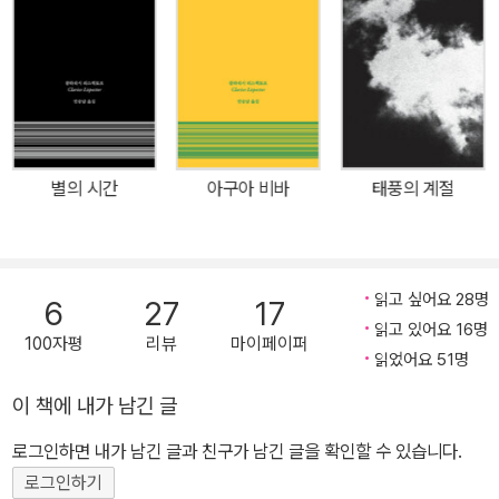
이 이 작품의 진정한 형태였다. 리스펙토르를 번역하면서 ‘빛에 피
폭’되었다고 말한 배수아 작가의 후기는 이 작가만의 특별한 매력을
정확히 표현한 것이다. 실제로 『야생의 심장 가까이』의 논리적 도약
과 시적 묘사, 성경 속 서신처럼 응축된 선언 등은 유럽 모더니즘 문학
보다 강렬하고 과감하다. 작품 속 사고의 궤적은 의식의 흐름을 극한
까지 끌어올린 작품들만큼 위태로운 커브를 그리고, 리스펙토르의 비
별의 시간
아구아 비바
태풍의 계절
유는 우리가 알던 단어들을 생경한 방식으로 충돌시킨다. 마치 화려
한 원색으로 가득한 꿈 또는 무의식 속으로 위험하리만치 빠르게 빠
져드는 듯하다. 특히 다른 작품에 비해 유독 이미지를 통한 비유를 많
이 사용한 『야생의 심장 가까이』는 리스펙토르가 남긴 가장 감각적인
읽고 싶어요 28명
6
27
17
작업이라 할 수 있다. 리스펙토르의 시작이자 모든 것 한편, 『야생의
읽고 있어요 16명
100자평
리뷰
마이페이퍼
심장 가까이』는 리스펙토르의 작법과 세계관을 조망할 수 있는 작품
읽었어요 51명
이기도 하다. 이후의 작품들이 틔우게 될 씨앗이 모두 담겨 있기 때문
이 책에 내가 남긴 글
이다. 이 작품 속에는 리스펙토르 특유의 전개 방식, 즉 안온함 속에서
로그인하면 내가 남긴 글과 친구가 남긴 글을 확인할 수 있습니다.
도 불안의 징후를 찾아내는 천부적인 감각과 그 불안 속에서 홀연히
로그인하기
시작되는 철학적 독백, 또 그렇게 달라진 인식 속에서 새로운 모습으