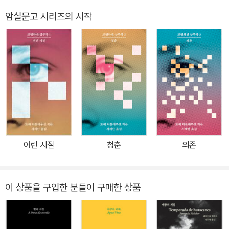
라질 문학계를 완전히 뒤흔들었고, 그해 최고의 데뷔 작품에 주어지
암실문고 시리즈의 시작
는 그라샤 아랑냐상을 수상했다. 문학계 인사들은 그녀에게 ‘허리케
인’이라는 별명을 붙였다. 이 작품이 충격을 안겨 준 것은 전례를 찾기
어려울 만큼 과감한 천재성 때문이었다. 심지어 막 작품을 탈고한 리
스펙토르 본인도 이 작품이 소설이 아니라 메모 뭉치에 불과할지도
모른다고 의심했을 정도였다. 그러나 당시 그녀의 연인이었던 작가
루시우 카르도주는 ‘이것은 새로운 문학’이라며 그녀를 간신히 설득
했고, 제임스 조이스가 쓴 『젊은 예술가의 초상』 속 한 구절을 이 작품
의 제목으로 제안하기도 했다. 몇몇 비평가들은 버지니아 울프를 언
급하기도 했다. 그러나 리스펙토르는 그때까지 조이스와 울프를 읽은
어린 시절
청춘
의존
적이 없었다고 말했고, 자신의 스타일은 정밀한 무의식 속에서 만들
어졌다고 대답했다. 이후 사람들은 이 놀라운 데뷔작에서 더 많은 작
가들의 흔적을 읽어 냈다. 페르난두 페소아, 프란츠 카프카, 헤르만 헤
이 상품을 구입한 분들이 구매한 상품
세……. 그 총합이 바로 이 작품의 정수였다. 하지만 『야생의 심장 가
까이』는 단순한 모자이크가 아니라 서로 다른 곳에서 모은 것들을 모
두 녹이는 용광로였다. 재료들이 불타고 녹으면서 피워 내는 빛과 열