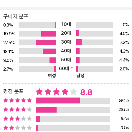
로 피어나는 세계의 풍경이 반복해 등장한다. 그리고 그 풍경과 사색
들은 완전히 해설되지 않고 수수께끼인 채로 남겨진다. 이 수수께끼
구매자 분포
에 대해 작품의 주인공 주아나는 생각이 언어로 정리되는 순간 그 생
10대
0%
0.8%
각이 생명력을 잃기 시작한다고 말하는데, 이는 리스펙토르 자신의
20대
4.0%
19.9%
세계관이기도 했다. 따라서 그녀가 문장과 문단 틈에 뚫어 놓은 구멍
30대
7.2%
27.5%
은 언어만으로는 표현할 수 없었던 저 너머의 세계를 직관적으로 엿
40대
4.3%
18.1%
볼 수 있도록 준비된 창문이다. 그녀가 추구하는 목적지는 언어가 아
50대
4.4%
9.0%
니라 언어의 구멍을 통해서만 목격할 수 있는 것이었다. 『야생의 심장
60대
2.0%
2.7%
가까이』는 작가의 분신이라 할 수 있는 주아나를 통해 이 주제 의식을
여성
남성
열렬히, 또한 직접적으로 드러낸다. 특히 방황의 끝에 다다른 주아나
가 10여 페이지에 걸쳐 읊조리는 독백은 이후의 리스펙토르 문학을
8.8
평점 분포
이해하기 위한 열쇠가 된다. 그 독백은 스물세 살의 작가가 스스로에
59.4%
게 던진 예언이었고, 그 예언에 따라 ‘리스펙토르 문학’이라는 우주가
28.1%
만들어졌기 때문이다. 이 신비한 작가를 알아 가고 싶은 독자들을 위
6.2%
한 단서가 바로 여기에 있다.
3.1%