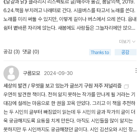
《달걀과 닭》 클라리시 리스펙토르 글/배수아 옮김, 봄날의책, 2019.
하고 있었다. 그 순간은 너무 완벽해서, 나는 두렵지 않았고 무언가
6.24.책을 부치려고 나래터로 간다. 시골버스를 타고서 노래를 쓴다.
에 감사하지도 않았으며, 신이라는 관념에 이끌리지도 않았다. 나
노래를 미리 써둘 수 있지만, 이렇게 길이나 버스에서 으레 쓴다. 읍내
는 이제 죽고 싶다고, 내 안에서 해방된, 고통 이상의 무언가가 외쳤
쉼터 볕바른 자리에 앉는다. 새봄에도 사람들은 그늘자리에만 앉으면
다. 이 다음에 이어질 순간은 더 낮고 공허할 터였다.나는 위로 오르
서 “아직 춥다”고 옷을 껴입는다. 걸으면서 책을 읽는다. 요새는 짬내
고 싶었으니, 오직 하나의 끝과도 같은 죽음만이 내리막 없는 절정
더보기
어 책을 펴지 않는 이웃이 훨씬 많다만, 손전화로 그림(유튜브)만 들
을 안겨 줄 터였다. 주위의 사람들이 일어나 움직이고 있었다. 나는 일
공감 (
3
)
댓글 (0)
여다보는 사람이 늘더라도, “이런 나라는 안 아름답다”고 느끼는 사
어나서, 연약하고 창백한 모습으로, 출구로 걸어갔다.- P112
람부터 천천히 거닐며 종이책을 읽을 노릇이라고 느낀다. 지난 1995
년에도, 1985년에도, 책을 읽는 사람은 적었다. 아직 안 읽는 사람을
구름모모
2024-09-30
메뉴
억지로 잡아끌기보다는, 꾸준히 읽는 사람 스스로 품을 넓혀서 온갖
세상의 발견 / 무엇을 보고 있는가 글쓰기 구원 저주 저널리즘
목소리와 여러 삶자락을 아우르는 마음으로 나아가면, 이때에 천천히
우연히 발견한 책이다. 전혀 알지 못하는 작가를 만나게 될 거라는 기
아름나라로 돌아설 만하지 싶다. 《달걀과 닭》은 어떤 줄거리와 터전
대감에 설레는 마음으로 한 권을 꼬옥 안았다. 그리고 이 책을 추천하
을 들려주고 싶은 책일는지 곱씹어 본다. 누구한테 얼마나 읽으라 할
는 두 시인의 글부터 빠짐없이 읽는데 두 시인의 글과 작가의 글이 더
수 있을는지 생각해 본다. 뜻이 깊으면 널리 읽어야 할까. 어느 켠에
욱 궁금해지도록 요동을 치게 만든다. 아직도 시인들을 많이 알지는
서서 어느 목청을 내면 훌륭하다고 여겨야 할까. 벼슬꾼(시장·군수·구
못하지만 두 시인까지도 궁금해졌던 글이다. ​​시인 김선오와 시인 장
청장·대통령·국회의원)은 ‘우리’가 쓰는 삶말이나 살림말을 쓰지 않는
혜령의 책들이 궁금해진다. 시인 김선오의 책들 중에서 『세트장』 문