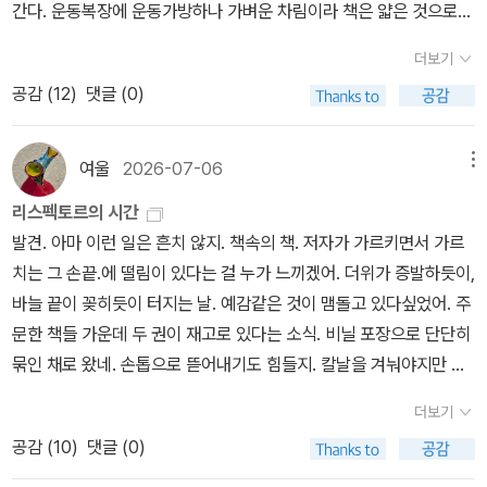
재하고 있을까? 그것들은 각자인 채로도 너무 온전했다. 하나하나의
간다. 운동복장에 운동가방하나 가벼운 차림이라 책은 얇은 것으로
순간들은 너무도 강렬했고, 붉었고, 단단히 응축되어 있어서 존재하
챙긴다. 일본인 한자에 대한 책과 <리스펙토르의 시간> 두 권이다.
더보기
기 위해 과거나 미래를 필요로 하지 않았다. - 160- 나는 무언가를 조
4시간이 걸리는 시외버스. 중간 휴게소도 들르고 옆자리 손님이 호두
용히 극복한다...... - 2782023. jun.#야생의심장가까이 #클라리시
공감 (
12
)
댓글 (0)
과자도 건넨다. 기다리다 내리고 또 가고 그렇게 도착한 시간이 저녁
리스팩토르
8시반이다. 숙소에 들르기는 애매한 시간, 아랫장 야시장에 들러 요
기를 할 생각이다. 육전 명태살전 부추전까지 오랫만에 폭식이다. 그
여울
2026-07-06
메뉴
렇게 배를 채우는데 묵을 숙소에서 연락도 온다. 게스트하우스에 숙
리스펙토르의 시간
소를 배정받고 잠들기 전 엘렌 식수를 읽기 시작한다. 뜸을 무척 오래
발견. 아마 이런 일은 흔치 않지. 책속의 책. 저자가 가르키면서 가르
들인 일이기도 하다. 말그대로일까? 과연 믿을 만한가? 하지만 만약
치는 그 손끝.에 떨림이 있다는 걸 누가 느끼겠어. 더위가 증발하듯이,
이 책을 나눌 시공간이 없다면, 어쩌면 정작 리스펙토르에 대해 많은
바늘 끝이 꽂히듯이 터지는 날. 예감같은 것이 맴돌고 있다싶었어. 주
것을 놓칠 수밖에 없었겠다는 느낌도 든다. 말을 하면 말이 날아갈 것
문한 책들 가운데 두 권이 재고로 있다는 소식. 비닐 포장으로 단단히
같아. 한 작가에 대한 조심스러움은 서두부터 애지중지 좌불안석이
묶인 채로 왔네. 손톱으로 뜯어내기도 힘들지. 칼날을 겨눠야지만 된
다. 이렇게 세 편 가운데 한편을 읽어내고 잠을 청한다. 새벽 대회장으
다는 걸. 여름은 여름같아야지. 새로운 열음이 되어야지.두 권을 펼쳐
로 가면서 늘 찾는 순천의 아름다움에 재삼 놀란다. 삼 사백 명 정도의
더보기
들었어. 소개글을 번갈아 읽은 셈이야. 단 두 권. 책 사이에 간지처럼
인원 많지도 적지도 않은 인원들이 함께 즐기기 좋은 대회다. 그렇게
공감 (
10
)
댓글 (0)
접힌 두 작가의 글과 책 뒤 번역자의 글들. 말을 맞춘 것인가. 애써 주
다시 숙소까지 돌아오는 길에 문득 어제 읽은 책들이 아니, 작가들이
저자를 닮으려 애쓴 티를 팍팍낸 것인가. 도무지 모르겠어. 그야 당신