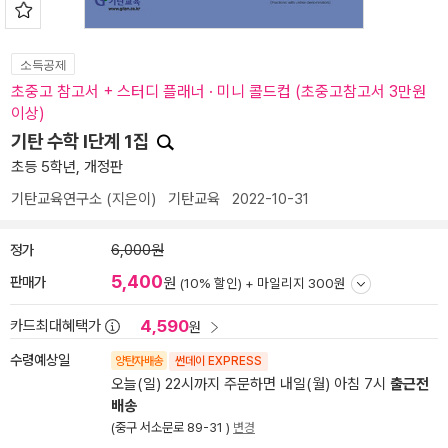
소득공제
초중고 참고서 + 스터디 플래너 · 미니 콜드컵 (초중고참고서 3만원
이상)
기탄 수학 I단계 1집
초등 5학년, 개정판
기탄교육연구소
(지은이)
기탄교육
2022-10-31
정가
6,000원
5,400
판매가
원
(10% 할인) +
마일리지 300원
4,590
카드최대혜택가
원
수령예상일
양탄자배송
썬데이 EXPRESS
오늘(일) 22시까지 주문하면 내일(월) 아침 7시
출근전
배송
(중구 서소문로 89-31 )
변경