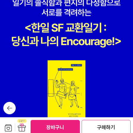
뒤로가
기
보관함담기
선물하기
장바구니
구매하기
선물하기