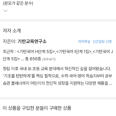
(분모가 같은 분수)
저자 소개
지은이:
기탄교육연구소
저자파일
신간알림 신청
최근작 :
<기탄국어 H단계 5집>
,
<기탄국어 I단계 1집>
,
<기탄국어 J
단계 5집>
… 총 856종
(모두보기)
창립 이후 국내 유·초등 교육 분야에서 혁신적인 길을 걸어왔습니다.
‘기초를 탄탄하게’를 핵심 철학으로, 수학·국어·영어 학습지부터 공부
습관 플래너까지 어린이의 전인적 성장을 지원하는 다양한 제품을 선
보이고 있습니다.
이 상품을 구입한 분들이 구매한 상품