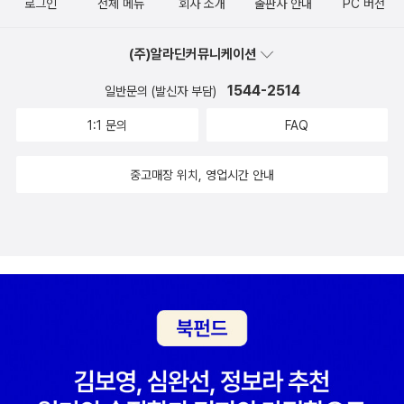
로그인
전체 메뉴
회사 소개
출판사 안내
PC 버전
(주)알라딘커뮤니케이션
1544-2514
일반문의 (발신자 부담)
1:1 문의
FAQ
중고매장 위치, 영업시간 안내