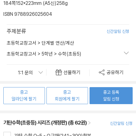
184쪽
152*223mm (A5신)
258g
ISBN 9788926025604
주제분류
신간알림 신청
초등학교참고서
>
단계별 연산/계산
초등학교참고서
>
5학년
>
수학(초등5)
선물하기
공유하기
중고
중고
중고 등록
알라딘에 팔기
회원에게 팔기
알림 신청
기탄수학(초중등) 시리즈 (개정판) (총 62권)
신간알림 신청
기탄 수학 O-5 - O교재(241~300)합본