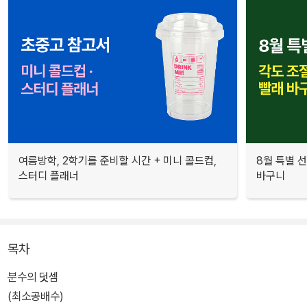
여름방학, 2학기를 준비할 시간 + 미니 콜드컵,
8월 특별 선
스터디 플래너
바구니
목차
분수의 덧셈
(최소공배수)