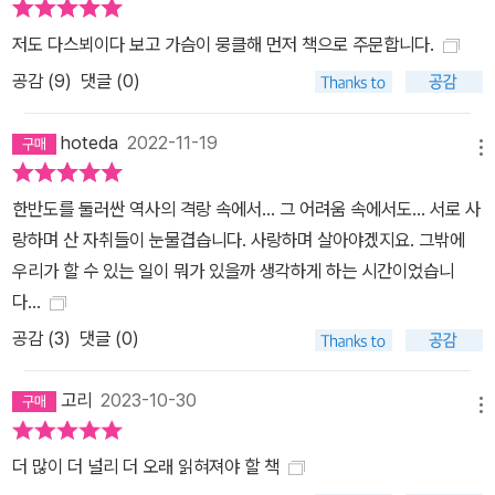
이야기는 단순한 기록물 그 이상의 가치를 지닌다. 과거를 똑바로 마
저도 다스뵈이다 보고 가슴이 뭉클해 먼저 책으로 주문합니다.
주하고, 잊지 않기 위해 자신이 할 수 있는 방식으로 애쓰고, 미래의
공감 (
9
)
댓글 (0)
희망으로 이어가겠다는 그의 다짐은 그래서 더욱 소중하다. 개인적인
체험을 넘어 시대와 인종을 불문하고 누구와도 공유할 수 있는 보편
hoteda
2022-11-19
적인 이야기는 관객과 독자들에게 원형적 정서를 체험케 할 것이다.
메뉴
한반도를 둘러싼 역사의 격랑 속에서... 그 어려움 속에서도... 서로 사
랑하며 산 자취들이 눈물겹습니다. 사랑하며 살아야겠지요. 그밖에
우리가 할 수 있는 일이 뭐가 있을까 생각하게 하는 시간이었습니
다...
공감 (
3
)
댓글 (0)
고리
2023-10-30
메뉴
더 많이 더 널리 더 오래 읽혀져야 할 책