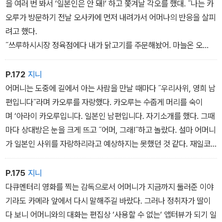
원산 아파트에 머물면서 북의현실을 알게 됐다
이 활발했던 무렵으로 돌아가서 목차를 훑는 듯한 표정이었다.
을 여러 번 봐서 ‘일본인은 안 돼!‘ 하고 쫓겨날 각오를 했대. ˝나는 카
˝그때 아버지 연세가? 아들들을 보냈을 때, 아버지는 몇 살이셨죠?˝
오루가 방문하기 전날 오사카에 먼저 내려가서 어머나의 반응을 살피
˝몇 살이었으려나…………˝
려고 했다.
˝지금부터 32, 33년 전이면 아버지가 43, 44세?˝
˝쓰루하시시장 정육점에다 내가 닭고기를 주문해놨어. 마늘온 오
˝당시 전망이라는 게, 재일조선인 운동이 제일 앙양하던 시기이기
늘 다 까놓고, 내일 아침 일찍부터 고아야지, 점심에 먹을 수있게 준비
도 하고. 문제가 다 잘 풀리는 쪽으로 보았으니까. 안일했지.......˝
하면 되겠지?˝ 깜짝 놀란 나는 일본인이어도 괜찮냐고,
P.172
지니
아버지의 솔직함에 놀랐다. 내 질문에 진지하게 답해줘서 고마웠
다시 한번 다짐을 받듯이 물었다.
어머니는 도중에 길에서 아는 사람을 만날 때마다 ˝우리사위, 영희 남
다. 아버지, 그리고 활동가로서 금지했던 문장을 꺼낸 이유는나를 향
●사실 그런 건 상관없어, 좋아하는 사람이랑 맺어지면 되잖아 어머
편입니다˝라며 카오루를 자랑했다. 카오루는 수줍게 머리를 숙이
한 신뢰 때문이었을까. 아니면 딸에게 약해진 나머지 마치에 홀린 것
니가 말했다.
며 ‘아라이 카오루입니다. 일본인 남편입니다. 자기소개를 했다. 그때
이었을까. 촬영을 하면서 아버지에게 죄송하고 또 고마웠다. 이걸
˝뭐예요. 그거. 그럼 좀 더 진작 말해주지. 예전이랑 말이 다른
마다 상대방은 눈을 크게 뜨고 ˝어머, 그래!˝하고 놀랐다. 설마 어머니
로 영화가 되겠다고 생각했다.
˝나는 울면서 웃었다.
가 일본인 사위를 자랑하리라고 예상하지는 못했던 것 같다. 재일코
˝아버지가 살아 계셨으면 뭐 한마디 하셨을지도 모르지만, 사물이 인
리안인 이웃은 ˝이제 시대가 달라졌는데, 본인만 좋으면 됐지˝라고 했
성이 중요하니까. 어떤 사람인지 만나보자. 돈이야 벌면 되지만 성격
고, 일본인인 이웃은 ˝잘 모르겠지만 잘됐다˝라고 했다. 나는 마음속
P.175
지니
은 바뀌는 게 아니야.˝ 어머니는 기뻐 보였다. 당신이 이
으로 ‘아직 혼인신고도 안 했지만, 뭐 어때‘ 생각하면서 두 사람을 카
다큐멘터리 영화를 찍는 감독으로서 어머니가 지금까지 둘러준 이야
메라로 찍었다. 촬영하는 나를 보고 놀라는 사람은 없었다.
기라도 카메라 앞에서 다시 말해주길 바랐다. 그러나 정취자가 딸이
다 보니 어머니와의 대화는 편집상 ‘사용할 수 없는‘ 앱터뷰가 되기 일