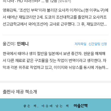
의 나라 : HD 리마스터>
… 총 12종
(모두보기)
영화감독. ‘조선인 부락’이라 불리던 오사카 이카이노(현 이쿠노구)에
서 태어난 재일코리안 2세. 도쿄의 조선대학교를 졸업하고 오사카조
선고급학교에서 국어(조선어) 교사로 근무했다. 그 후, 재일코리안을
중심으로 만들어진 극단에서 제작 담당과 배우를 거쳐 지역방송 라디
오 진행과 TV 보도 프로그램 리포터까지 다방면으로 활동했다. 뉴욕
옮긴이:
인예니
저자파일
신간알림 신청
뉴스쿨대학 대학원 미디어연구과에서 석사학위를 취득하고, 2004
년 한국 국적을 얻었다. 2005년 발표한 첫 다큐멘터리영화 <디어 평
한국에서 태어나 생의 절반을 일본에서 보낸 중간자. 원문을 해체해
양>으로 베를린영화제 NETPAC상, 선댄스영화제 심사위원특별상
서 다른 재료로 같은 구조물을 짓는 작업이 번역이라고 생각한다. 자
을 받았고, <굿바이, 평양>(2009)은 베를린영화제를 비롯 유수의
막과 각본 위주로 작업하고 있고, 이미지와 뉘앙스를 동시에 가늠하
국제영화제에 초청받았다. 첫 극영화 <가족의 나라>(2012)는 베를
는 번역이 특기다. 옮긴 책으로 양영희의 산문집 『카메라를 끄고 씁니
린영화제 CICAE상, 요미우리문학상 희곡·시나리오상을 수상했고,
다』가 있다.
제85회 아카데미상 외국어영화상 부문에 일본 작품으로 출품되는 쾌
출판사 제공 책소개
거를 거두기도 했다. 세 번째 가족 다큐멘터리영화 <수프와 이데올로
기>(2021)로 DMZ국제다큐멘터리영화제 대상, 마이니치영화콩쿠
르 다큐멘터리영화상을 받았다. 쓴 책으로 『카메라를 끄고 씁니다』