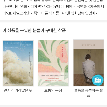
다큐멘터리 영화 <디어 평양>과 <굿바이, 평양>, 극영화 <가족의 나
라>로 재일코리안 가족의 아픈 역사를 그려낸 영화감독 양영희가 신
작 <수프와 이데올로기> 개봉에 맞춰 산문집 『카메라를 끄고 씁니
다』를 선보인다. 두 편의 자전소설 『가족의 나라』와 『조선대학교 이
이 상품을 구입한 분들이 구매한 상품
야기朝鮮大学校物語』가 일본에서 먼저 출간된 데 반해, 이번 책은
한국에서 기획해 국내에서 처음 공개하는 산문집이다. 양영희 감독은
‘조선인 부락’이라 불리던 오사카시 이카이노(현 이쿠노구) 출신 재일
코리안 2세로, 열렬한 조총련 활동가 부모 밑에서 자랐다. 일곱 살 즈
음, 세 오빠를 이른바 ‘귀국 사업’으로 북에 떠나보낸 상실감이 몸에
새겨진 그는, 오랜 세월 자신을 괴롭힌 트라우마를 원동력 삼아 가족
의 이야기를 캠코더에 담기 시작했다. 가족 영화 프로젝트는 세 편의
다큐멘터리 영화와 한 편의 극영화를 완성하기까지 장장 25년여의
시간이 걸릴 만큼 장대한 과업이 되었다. 2005년 처음 세상에 내놓
먼지가 가라앉은 뒤
보통의 문장
슬픔을 공부하는 슬
은 <디어 평양>으로 제56회 베를린영화제 포럼 부문 NETPAC상,
픔
제22회 선댄스영화제 심사위원 특별상 등을 받았고, <굿바이, 평양>
(2009)은 베를린영화제를 비롯한 유수의 국제영화제에 초청되었다.