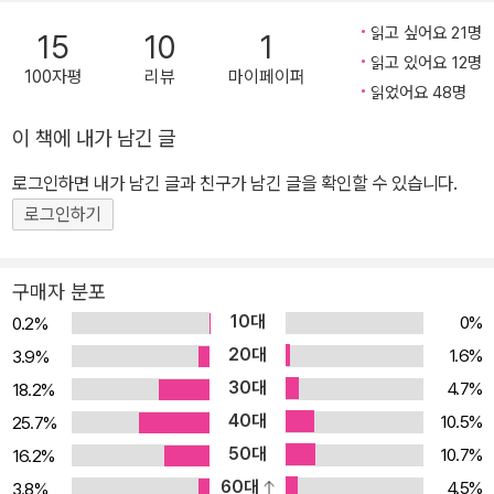
첫 극영화 <가족의 나라>(2012)로 제62회 베를린영화제 포럼 부문
읽고 싶어요 21명
15
10
1
에서 CICAE상을 수상하며 양영희는 영화감독으로서 입지를 굳힌다.
읽고 있어요 12명
100자평
리뷰
마이페이퍼
이 영화는 제85회 아카데미상 외국어영화상에 일본 대표작으로 출품
읽었어요 48명
되는 이례적인 쾌거를 거두기도 했다. 이번에 개봉하는 <수프와 이데
이 책에 내가 남긴 글
올로기> 역시 제13회 DMZ국제다큐멘터리영화제 대상, 제47회 서
로그인하면 내가 남긴 글과 친구가 남긴 글을 확인할 수 있습니다.
울독립영화제 집행위원회 특별상을 수상하며, 일찌감치 국내 관객들
에게 눈도장을 찍었다. 영화에 쏟아진 박찬욱, 고레에다 히로카즈, 김
로그인하기
윤석, 양익준 등 걸출한 감독들의 찬사는 작품에 대한 기대를 높이고
있다. 『카메라를 끄고 씁니다』에는 가족의 삶을 끈질기게 응시해온
구매자 분포
양영희의 기억이 고스란히 녹아 있다. 비극적인 현대사 위에 켜켜이
10대
0%
0.2%
쌓여간 애달픈 가족의 서사는 그 자체로 재일코리안의 역사를 돌아볼
20대
1.6%
3.9%
수 있는 귀중한 자료집으로 기능할 것이다. 이미 소설과 칼럼에서 탄
30대
4.7%
18.2%
탄한 구조와 톡톡한 글쓰기로 작가로서의 역량을 입증해 보인 바 있
40대
10.5%
25.7%
는 양영희는, 이번 산문집에서도 생동감 있는 필치를 통해 가족에게
50대
10.7%
16.2%
렌즈를 들이대던 현장으로, 역사 속 한복판으로 독자를 이끌 것이다.
60대
4.5%
3.8%
누군가는 양영희를 두고 제 식구들 이야기를 꽤나 오래 우려먹는다고