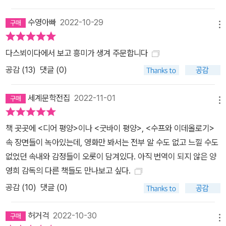
‘가장’의 모습으로 등장하다, 2018년이 되어서야 덮어두었던 기억의
수영아빠
2022-10-29
뚜껑을 열기 시작한다. 어머니는 오사카에서 나고 자랐지만 1945년
메뉴
오사카 대공습을 피해 제주도로 건너갔다. 열여덟이 되던 1948년 4
다스뵈이다에서 보고 흥미가 생겨 주문합니다
월, 제주4.3사건의 끔찍한 현장을 눈앞에서 목격한 뒤 어린 동생 둘
공감 (
13
)
댓글 (0)
을 데리고 밀항선에 올라타 다시 일본으로 돌아간 어머니는 그 이후
로 마음속에서 남한의 존재를 지운 채 살아간다. 연고라고는 없던 북
세계문학전집
2022-11-01
한을 지지하고 맹목적으로 조총련 활동을 하던 부모에 대한 의문은 <
메뉴
수프와 이데올로기>에 이르러서야 풀린다. 한국에서도 오랜 시간 금
기시되어온 제주4.3사건은 한 가족의 삶에, 나아가 한반도와 재일코
책 곳곳에 <디어 평양>이나 <굿바이 평양>, <수프와 이데올로기>
리안의 역사에 거둘 수 없는 잿빛 그늘을 드리웠다. 한국에서 찾아온
속 장면들이 녹아있는데, 영화만 봐서는 전부 알 수도 없고 느낄 수도
제주4.3연구소의 연구자들 앞에서 증언을 마친 그날 이후, 어머니의
없었던 속내와 감정들이 오롯이 담겨있다. 아직 번역이 되지 않은 양
알츠하이머는 급속하게 진행된다. 여기에 타이밍 좋게 등장한 아라이
영희 감독의 다른 책들도 만나보고 싶다.
카오루라는 존재는 가족에서 벗어나고자 발버둥친 양영희에게 새로
공감 (
10
)
댓글 (0)
운 가족을 선사한다. 조선 국적의 어머니, 한국 국적의 딸, 일본 국적
의 남편. 세 사람이 함께 뜨거운 닭 백숙의 수프(국물)를 나눠 먹으면
허거걱
2022-10-30
메뉴
서 꽁꽁 언 이데올로기는 비로소 녹아내린다. 양영희 감독이 전하는