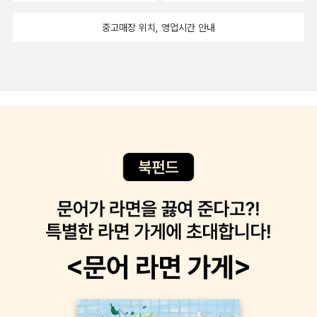
지금은 아마도 기자인 분의 이야기다. 누군가에게 이 책 재밌다고 열
금부터 32, 33년 전이면 아버지가 43, 44세?''당시 전망이라는 게,
중고매장 위치, 영업시간 안내
내며 칭찬했더니, 이런 사람은 막노동을 해도 씨앗(?)이 다른 사람이
재일조선인 운동이 제일 양양하던 시기이기도 하고. 문제가 다 잘 풀
라고 했다. 그 말의 의미를 생각하다가 하는 일과는 상관없이 역시 글
리는 쪽으로 보았으니까. 안일했지......' - page 92​그리고 자신의 죽
은 잘 쓰고 볼 일이라는 결론을 내렸다. 하지만 나는 이 청년공이 계속
음 앞에 딸에게 건넨 이 한 마디가​'영희가 정한 길, 쭈욱 가면 돼.'​참 울
청년공이었으면 하는 바람이 있었던 것 같다. 블루칼라로 성공한다는
컥하게도 만들었었습니다.​분노와 반발심으로 그토록 벗어나고팠던
것이 어떤 것인지, 그 이야기를 계속 책으로 내주기를.. 우리 사회가
가족이 한 걸음 뒤에서 관찰하고 기록함으로써 이해와 용서가 행해지
좀더 다양성이 인정되고 성공의 길이 다양할 수 있음을 증명해주길
고 있었습니다.그리고 일본 국적의 '아라이 카오루'라는 남자의 등장
바랐던 것 같다. 내 일을, 동료를, 직장 환경을 좀더 사랑하고, 쉽게 냉
은 가족에서 벗어나고자 발버둥쳤던 양영희에게 새로운 '가족'을 선사
소하지 않기를.. 나 자신을 지키기 위해 시작된 냉소적인 모습이 거의
하게 됩니다.​어머니와 카오루가 테이블에 마주 앉아 함께 장을 봐온
습관이 된 것 같은 내 자신을 반성했다. 백수린의 에세이를 읽으며 작
마늘 껍질을 벗기면서 세상 돌아가는 이야기를 나누었다. 그 모습을
가는 선한 사람이 되어야 하는 것은 아닐까하는 생각을 해본다. (선하
목격했을 때, 이 장면이 작품의 핵심이 되리라 확신했다. 이데올로기
다는 말을 좋아하지 않지만 적절한 표현이 떠오르지 않아서...)인생의
가 달라 서로 탓하고 싸우고 죽이는 세상에서, 이데올로기가 다른 사
다층적인 면을 보고 행복의 다양성을 면밀히 살필 수 있는 능력을 가
람들이 새로운 가족이 되어 함께 밥을 해서 나눠 먹는다는 사실이 무
진 사람이 작가가 되는 것 같다. 늘 책이 나올 때마다 바로 사보는 나
척 숭고하게 느껴졌다. 생각이나 가치관이 달라도 같이 살 수 있다는
의 문화유산답사기인데 이번책에서는 유홍준의 측근들 소개같은 느
것을 어머니와 카오루가 증명해주는 것만 같았다. - page 172 ~ 17
낌이 많이 들었다. 학교 행사에서 학생들은 관심없는 내빈들 소개 같
4​양영희 감독이 전한 이야기.비극적인 현대사 위에 켜켜이 쌓여간 애