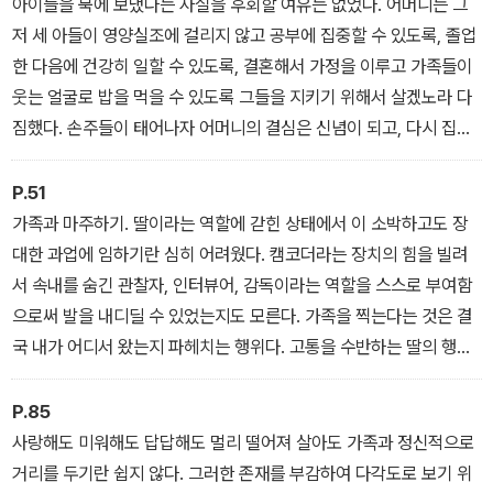
아이들을 북에 보냈다는 사실을 후회할 여유는 없었다. 어머니는 그
저 세 아들이 영양실조에 걸리지 않고 공부에 집중할 수 있도록, 졸업
한 다음에 건강히 일할 수 있도록, 결혼해서 가정을 이루고 가족들이
웃는 얼굴로 밥을 먹을 수 있도록 그들을 지키기 위해서 살겠노라 다
짐했다. 손주들이 태어나자 어머니의 결심은 신념이 되고, 다시 집념
이 되었다. 무언가에 씐 것처럼 소포를 보내고 북을 방문하는 어머니
에 아버지마저 혀를 내두를 정도였다.
P.51
가족과 마주하기. 딸이라는 역할에 갇힌 상태에서 이 소박하고도 장
대한 과업에 임하기란 심히 어려웠다. 캠코더라는 장치의 힘을 빌려
서 속내를 숨긴 관찰자, 인터뷰어, 감독이라는 역할을 스스로 부여함
으로써 발을 내디딜 수 있었는지도 모른다. 가족을 찍는다는 것은 결
국 내가 어디서 왔는지 파헤치는 행위다. 고통을 수반하는 딸의 행위
에 한 번도 그만두라는 말 없이 렌즈를 받아들이는 데 얼마큼의 각오
가 필요했을까.
P.85
사랑해도 미워해도 답답해도 멀리 떨어져 살아도 가족과 정신적으로
거리를 두기란 쉽지 않다. 그러한 존재를 부감하여 다각도로 보기 위