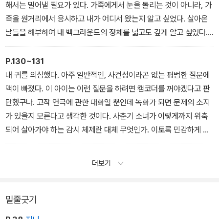
해서는 밀어낼 필요가 있다. 가족에게서 눈을 돌리는 것이 아니라, 가
족을 원거리에서 응시하고 내가 어디서 왔는지 알고 싶었다. 살아온
날들을 해부하여 내 백그라운드의 정체를 넓고도 깊게 알고 싶었다.
그런 다음 가족과 나를 분리하고 싶었다.
P.130~131
내 귀를 의심했다. 아주 일반적인, 사건성이라곤 없는 평범한 질문에
맥이 빠졌다. 이 아이는 이런 질문을 하려면 캠코더를 꺼야겠다고 판
단했구나. 고작 연극에 관한 대화일 뿐인데 녹화가 되면 문제의 소지
가 있을지 모른다고 생각한 것이다. 사춘기 소녀가 이렇게까지 위축
되어 살아가야 하는 감시 체제란 대체 무엇인가. 이토록 민감하게 상
황을 의식하는 아이에게 계속 렌즈를 들이댄 나의 무신경함이 부끄러
웠다. 선화가 살아가는 불합리한 사회를 떠올리자마자 마음에 그늘이
더보기
드리웠다.
밑줄긋기