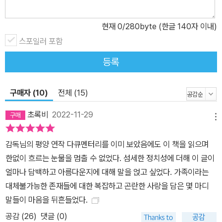
도, 도망치기보다 그들을 제대로 마주 본 다음에 해방되고 싶어서였
현재
0
/280byte (한글 140자 이내)
다. 영화 하나 만들었다고 무엇에서 해방될 수 있을지는 모르지만, 손
목 발목에 주렁주렁 차고 있는 그것들에서 자유로워지려면 그것들의
스포일러 포함
정체를 알아내야 했다. 알아야만 비로소 벗어버릴 수 있을 것 같았다.
등록
_「미국 놈, 일본 놈, 조선 사람」 중에서, 31쪽 <디어 평양>을 공개하
자 조총련은 북한을 부정적으로 다루었다는 이유로 감독에게 사과문
구매자 (10)
전체 (15)
을 강요하지만, 이를 거부하자 북한 입국을 금지한다. 양영희는 분노
와 반발심을 응축시켜 4년 뒤 보란 듯이 사과문 대신 <굿바이, 평양>
초록비
2022-11-29
메뉴
을 발표함으로써 부당한 조치에 굴하지 않겠다는 다짐을 천명한다.
감독은 작가의 말에 “가족이란 사라지지 않고, 끝나지도 않아. 아무리
감독님의 평양 연작 다큐멘터리를 이미 보았음에도 이 책을 읽으며
귀찮아도 만날 수 없더라도 언제까지나 가족이다”라고 썼다. 가족이
한없이 흐르는 눈물을 멈출 수 없었다. 섬세한 정치성에 더해 이 글이
라는 테두리에서 한 발짝 떨어져 그들을 관찰하고 기록하고 공유함으
얼마나 담백하고 아름다운지에 대해 말을 얹고 싶었다. 가족이라는
로써, 볼 수 없고 만질 수 없어도 가족은 연결되어 있다는 확고한 신념
대체불가능한 존재들에 대한 복잡하고 곤란한 사랑을 담은 몇 마디
이 엿보이는 대목이다. “이 이야기는 아무한테도 하면 안 돼. 4.3은
말들이 마음을 뒤흔들었다.
특별해” 개인의 비극을 넘어선, 우리 모두가 기억해야 할 이야기 양영
공감 (
26
)
댓글 (0)
희 감독의 어머니는 전작들에서 가족과 일가친척을 위해 헌신하는