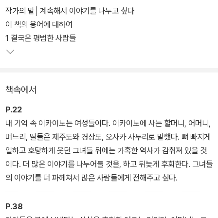
『카메라를 끄고 씁니다』에는 가족의 삶을 끈질기게 응시해온 양영희
작가의 말│계속해서 이야기를 나누고 싶다
의 기억이 고스란히 녹아 있다. 비극적인 현대사 위에 켜켜이 쌓여간
이 책의 용어에 대하여
애달픈 가족의 서사는 그 자체로 재일코리안의 역사를 돌아볼 수 있
1 결국은 평범한 사람들
는 귀중한 자료집으로 기능할 것이다. 이미 소설과 칼럼에서 탄탄한
구조와 톡톡한 글쓰기로 작가로서의 역량을 입증해 보인 바 있는 양
영희는, 이번 산문집에서도 생동감 있는 필치를 통해 가족에게 렌즈
책속에서
를 들이대던 현장으로, 역사 속 한복판으로 독자를 이끌 것이다.
P.22
내 기억 속 이카이노는 여성들이다. 이카이노에 사는 할머니, 어머니,
며느리, 딸들은 제주도와 경상도, 오사카 사투리로 말했다. 뼈 빠지게
일하고 호탕하게 웃던 그녀들 뒤에는 가혹한 역사가 감춰져 있을 것
이다. 더 많은 이야기를 나누어둘 것을, 하고 뒤늦게 후회한다. 그녀들
의 이야기를 더 파헤쳐서 많은 사람들에게 전해주고 싶다.
P.38