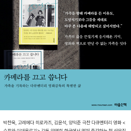
박찬욱, 고레에다 히로카즈, 김윤석, 양익준 극찬 다큐멘터리 영화 <
수프와 이데올로기> 감독 양영희 한국에서 먼저 출간하는 첫 산문집