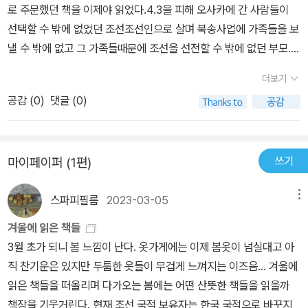
협조해 준 현 남편 아라이 카오루 씨 등)이 인상적이었다.
로 주문했던 책을 이제야 읽었다.4.3을 피해 오사카에 간 사람들이
총련 활동가 부모 밑에서 자랐습니다.일곱 살 즈음, 세 오빠를 이른바
선택할 수 밖에 없었던 조선조선인으로 살며 북송사업에 가족들을 보
'귀국 사업'으로 북에 떠나보내고 상실감과 오랜 세월 자신을 괴롭힌
낼 수 밖에 없고 그 가족들때문에 조선을 선전할 수 밖에 없던 부모.그
트라우마를 원동력 삼아 가족의 이야기를 캠코더에 담기 시작하였습
리고 그 끊임없는 고리를 끊어내야할 영희.가족.많은 생각을 하게 하
니다.그렇게 만들어진 세 편의 다큐멘터리의 타임라인을 따라가며 아
더보기
는 가족들 이야기.예전에 어디선가 봤었던 디어 평양올해에는 다시
버지-북의 가족들(분신과도 같은 조카 선화 포함)-어머니의 이야기
공감 (
0
)
댓글 (0)
디어 그리고 굿바이 평양을 봐야겠다
를 이 책에서 그려나가고 있었습니다.​연고라고는 없던 북한을 지지하
고 맹목적으로 조총련 활동을 하던 부모님.그 내면엔 제주4.3사건이
있었고 이는 한 가족의 삶에, 나아가 한반도와 재일코리안의 역사에
쓰기
마이페이퍼 (1편)
거둘 수 없는 그림자를 남기고 말았었습니다.상황이 그러했고 당신들
의 선택에 맹목적이고 편협했던 부모님의 모습을 보면 답답함에...​'아
스파피필름
2023-03-05
메뉴
들을 돌려줘!' 가슴속으로 수없이 외쳐댔을 부모님의 회한을 생각하
겨울에 읽은 책들
면 누구에게 터뜨려야 할지 모를 분노가 솟구쳤다. 동시에 북송 사업
3월 초가 되니 봄 느낌이 난다. 옷가게에는 이제 봄옷이 넘실대고 아
의 선봉장이었던 부모님의 설득으로 북에 건너간 사람들을 생각하면
직 찬기운은 있지만 두툼한 옷들이 무겁게 느껴지는 이즈음... 겨울에
부모님을 규탄하고 싶어졌다. 세 아들과 가족들을 볼모로 만든 부모
읽은 책들을 떠올리며 다가오는 봄에는 어떤 산뜻한 책들을 읽을까
님을 결과만 놓고 공격하려는 스스로가 유치하게 느껴질 때도 있었
책장을 기웃거린다. 현재 조선 국적 보유자는 한국 국적으로 바꾸지
다. 입 밖으로 뱉지 못하고 삼켜버린 생각들이 끝없이 머릿속을 맴돌