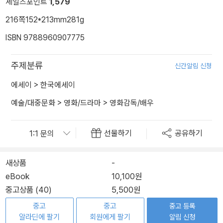
세일즈포인트
1,579
216쪽
152*213mm
281g
ISBN 9788960907775
주제분류
신간알림 신청
에세이
>
한국에세이
예술/대중문화
>
영화/드라마
>
영화감독/배우
선물하기
공유하기
새상품
-
eBook
10,100원
중고상품 (40)
5,500원
중고
중고
중고 등록
알라딘에 팔기
회원에게 팔기
알림 신청