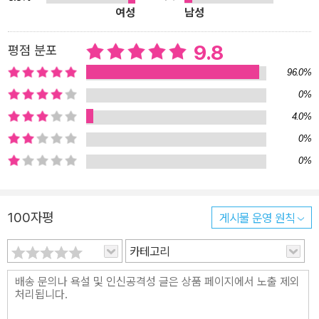
여성
남성
손가락질할 수도 있겠습니다. 하지만 나로 말할 것 같으면 양영희에
게 이렇게 요구하고 싶습니다. “앞으로도 한참 더 우려먹어주세요.”
9.8
평점 분포
(…) 영화 <수프와 이데올로기>는 양영희의 이전 작품들처럼 우리가
96.0%
오래도록 곱씹어야 할 생각거리를 제공합니다. 양영희는 계속 우려먹
0%
고 우리는 계속 곱씹어야 합니다. _박찬욱 감독 추천의 말 “가족이란
4.0%
사라지지 않고, 끝나지도 않아” 영화와 책으로 만날 수 없는 가족을
잇다 <수프와 이데올로기> 국내 개봉에 앞서 양영희 감독과 마음산
0%
책은 긴밀히 산문집 구상에 들어갔다. 총 3부로 구성된 이 책은 <디
0%
어 평양> <굿바이, 평양> <수프와 이데올로기>의 타임라인을 따라
가며 아버지 – (분신과도 같은 조카 선화를 포함한) 북의 가족들 – 어
100자평
게시물 운영 원칙
머니의 이야기로 이어진다. 이번 책에는 영화 바깥의 뒷이야기와 촬
영 에피소드, 차마 말하지 못했던 내밀한 일화들까지 더해지면서 가
카테고리
족 다큐멘터리 3부작의 진정한 완성을 이루었다. 나는 가족을 만들고
싶지 않았다. 직계가족에서도 벗어나고 싶은데 타인과 새로운 가족을
만들라니, 제정신인가. 아버지의 딸, 오빠들의 여동생, 여성, 재일코리
안 같은 명사들에서 벗어나고 싶었다. 가족을 향해 카메라를 든 이유