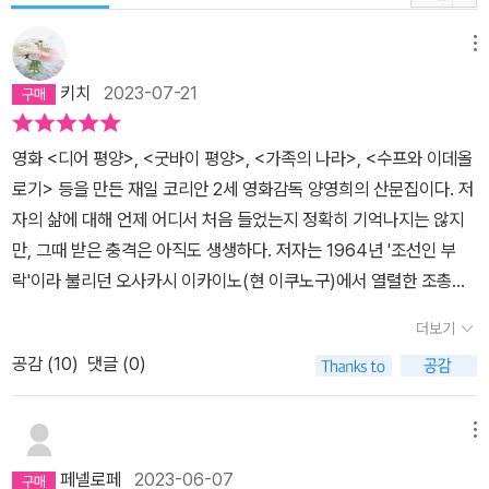
메뉴
키치
2023-07-21
영화 <디어 평양>, <굿바이 평양>, <가족의 나라>, <수프와 이데올
로기> 등을 만든 재일 코리안 2세 영화감독 양영희의 산문집이다. 저
자의 삶에 대해 언제 어디서 처음 들었는지 정확히 기억나지는 않지
만, 그때 받은 충격은 아직도 생생하다. 저자는 1964년 '조선인 부
락'이라 불리던 오사카시 이카이노(현 이쿠노구)에서 열렬한 조총련
활동가인 부모의 3남 1녀 중 막내로 태어났다. 어린 시절 저자는 오빠
더보기
들에게 온갖 귀여움을 받는 존재였다. 그런데 저자가 일곱 살 때, 오빠
공감 (
10
)
댓글 (0)
들이 모두 북의 '귀국 사업'에 보내졌다. 갑자기 오빠들과 헤어진 것도
충격이었지만, 조총련계 재일코리안이라는 것만 제외하면 일본에 사
는 평범한 소년, 청년이었던 오빠들이 북으로 간 이후 점점 몸이 마르
메뉴
고 자유를 빼앗겨 불행해지는 모습을 보는 것이 고통스러웠다. 조총
페넬로페
2023-06-07