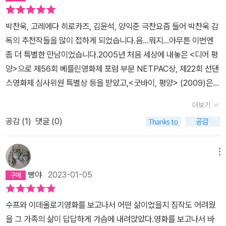
련 활동가인 아버지와 제주 4.3 사건의 피해자인 어머니는 아들 셋을
빼앗기고도 북에 대한 지지를 철회할 수 없었다. 그렇게 누구를 원망
박찬욱, 고레에다 히로카즈, 김윤석, 양익준 극찬​요즘 들어 박찬욱 감
하고 싶어도 원망할 수 없어서 자기 자신을 원망하는 상태로 여생을
독의 추천작들을 많이 접하게 되었습니다.음...뭐지...아무튼 이번엔
보냈다. 저자는 자신의 가족의 기구한 사연을 카메라로 기록했다. 처
좀 더 특별한 만남이었습니다.​2005년 처음 세상에 내놓은 <디어 평
음에는 어쩌다 드물게 북한을 방문하게 되면 오랜만에 보는 오빠들과
양>으로 제56회 베를린영화제 포럼 부문 NETPAC상, 제22회 선댄
오빠들의 가족(특히 조카들)의 모습을 영상으로 남겨서 그들을 만나
스영화제 심사위원 특별상 등을 받았고,<굿바이, 평양> (2009)은
지 못할 때 부모님과 함께 보려고 찍었다. 그러다 저자가 전문적으로
베를린영화제를 비롯한 유수의 국제영화제에 초청된,첫 극영화 <가
영화를 배우면서 그동안 찍은 영상들을 바탕으로 다큐멘터리 영화 몇
더보기
족의 나라> (2012)로 제62회 베를린영화제 포럼 부문에서 CICAE
편을 만들었다. 저자로서는 분단으로 인한 가족 해체와 북한의 인권
공감 (
1
)
댓글 (0)
상을 수상하며 영화감독으로서 입지를 굳힌 '양영희' 감독.재일코리안
유린 현실 등을 알리기 위한 작업이었지만, <디어 평양> 공개 이후
가족의 아픈 역사를 그려낸 그녀가 신작 <수프와 이데올로기> 개봉
저자가 북한 정부로부터 입국 금지를 당해 저자와 북한에 있는 가족
에 맞춰 이 책을 내놓았다고 하였고...저는 이번에 만나게 되었습니다.
메뉴
들이 다시 만날 가능성은 현저히 낮아졌다. 이 책에는 '카메라를 끄고'
카메라를 끄고 그려낼 이야기는 어떨지...그 속으로 들어가 봅니다.​'가
저자가 이제까지 카메라에 담아온 이야기를 글로 정리한 내용이 실려
빵야
2023-01-05
족이란 사라지지 않고, 끝나지도 않아'<디어 평양> <굿바이, 평양>
있다. 저자가 가족과 민족, 국가 때문에 겪는 물리적, 정신적 어려움을
<수프와 이데올로기>가족 다큐멘터리 3부작을 완성한 양영희의 첫
혈연도 아니고 같은 민족, 국민도 아닌 사람들의 도움과 배려로 극복
수프와 이데올로기영화를 보고나서 어떤 삶이었을지 짐작도 어려웠
산문집​『카메라를 끄고 씁니다』'조선인 부락'이라 불리던 오사카시 이
하는 장면들(방북 전 비자 발급을 도와준 미국의 교수, 영화 촬영에
을 그 가족의 삶이 답답하게 가슴에 내려앉았다.영화를 보고나서 바
카이노(현 이쿠노구) 출신 재일코리안 2세인 그녀, 양영희.열렬한 조