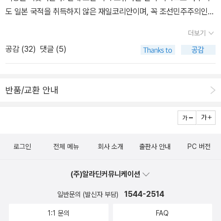
도 일본 국적을 취득하지 않은 재일코리안이며, 꼭 조선민주주의인민
아서, 원룸으로 돌아갈 때쯤이면 부모님과 한 공간에 있다는 것만으
공화국 국적이라는 의미는 아니다. 2020년 말 기준 조선 국적 보유
로 지쳐버렸다. - page 47 ~ 48​그녀가 가족을 향해 카메라를 든 건
더보기
자는 2만 7천명 남짓, 재류 자격은 '특별 영주'이다. 북송 사업(1959
결국 그들을 제대로 마주 본 다음에 해방되고 싶어서였습니다.​영화
공감 (
32
)
댓글 (5)
년부터 1984년까지 일본에 있던 재일코리안의 북한 집단 이주)의 선
하나 만들었다고 무엇에서 해방될 수 있을지는 모르지만, 손목 발목
봉대 역할을 했던 아버지는 자식들 삼형제, 친인척들을 북한으로 보
에 주렁주렁 차고 있는 그것들에서 자유로워지려면 그것들의 정체를
냈으나 그곳을 방문하고나서야 허울 뿐인 사업의 진실을 알게 된다.
알아내야 했다. 알아야만 비로소 벗어버릴 수 있을 것 같았다. - pag
반품/교환 안내
자신의 이념과 다른 부모를 이해하고자 저자는 영화를 공부하고 가족
e 31​평양에 살고 있는 세 아들과 며느리들, 성장에 따라 커져가는 손
의 이야기를 영화로 만든다. 평생 자식들, 친척들을 위해 택배를 싸야
주들에게 보낼 짐을 싸면서 항상 웃으시면 하시던 ​'이런 짓은 나만 하
했던 감독의 어머니의 인생을 헤아려본다. 처음 이 책의 제목이 '서
면 돼. 부모니까 하는 거지'​말씀이,뇌경색 전에 무엇보다 솔직하게 대
평'하는 정신으로 읽혀져 그 이후 계속 제목이 헤깔렸던 책, 한은형의
답해 주시던 아버지의 모습이​'세 명 전부 보내서 후회해?' 갑자기 물
로그인
전체 메뉴
회사 소개
출판사 안내
PC 버전
소설이다. 한은형의 소설에는 요즘 유행하는 것들, 사람들의 취향이
어보자 침묵이 흘렀다. 될 대로 되라지 생각한 순간, 아버지가 입을 열
빛깔있게 그려져 읽는 재미가 좋다. 내가 발굴(?)한 작가다. ㅎㅎ 실
었다.'이미 가버린 건 별수 없다 싶지만, 그, 가서...... 가지 않았으면
(주)알라딘커뮤니케이션
제로 이 책을 읽고 겨울에 여행지를 정할 때 양양도 선택했었다. 서피
더 좋았으려나 그렇게는 생각하지.' 내 귀를 의심하면서 신중하게 질
비치는 가지 못했지만 아주 오랫만에 다녀온 양양은 고즈넉하면서도
문을 이어갔다. 아버지는 타임캡슐을 타고 북송 사업이 활발했던 무
1544-2514
일반문의 (발신자 부담)
(낙산사!) 먹을 거리도 좋았다.(오.. 군침도는 황태구이 매니아) 추운
렵으로 돌아가서 목차를 훑는 듯한 표정이었다.'그때 아버지 연세가?
1:1 문의
FAQ
바다에서 서핑하는 사람들의 마음을 상상해본다. 용접공으로 일했던,
아들들을 보냈을 때. 아버지는 몇 살이셨죠?''몇 살이었으려나......''지