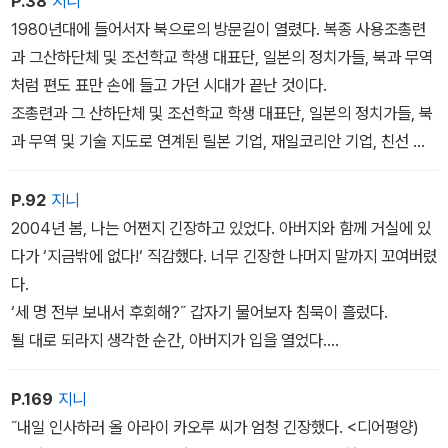
P.38
지니
1980년대에 들어서자 북으로의 방문길이 열렸다. 복종 사용조총련
과 그산하단체 및 조선학교 학생 대표단, 일본의 정치가들, 북과 무역
처럼 편도 표만 손에 들고 가던 시대가 끝난 것이다.
조총련과 그 산하단체 및 조선학교 학생 대표단, 일본의 정치가들, 북
과 무역 및 기술 지도로 연계된 릴본 기업, 재일코리안 기업, 친선 교
류 목적 예술단 등 단체 방문이 빈번히 이루어졌다. 조총련과 산하단
체는 사상 교육을 위한 강습회를 활발히 열었다. 단기 강습회는 2주
P.92
지니
장기 강습회는 3개월간 북에 체류할 자격이 주어졌다.
2004년 봄, 나는 어쩐지 긴장하고 있었다. 아버지와 함께 거실에 있
어머니도 총련 산하 여성 동맹 대표단의 일원으로 평양에 방문했
다가 ‘지금밖에 없다!‘ 직감했다. 너무 긴장한 나머지 말까지 꼬여버렸
다. 아들들을 만나고 싶은 마음에 장기 강습회에도 적극적으로 참여
다.
했다. 그러나 대표단 방문이나 강습회의 경우, 부모 자식 사이라고 해
‘세 명 전부 보내서 후회해?˝ 갑자기 물어보자 침묵이 흘렀다.
도 호텔에서 짧은 면회만 허락되어 오빠들의 실생활을 차분히 들여다
될 대로 되라지 생각한 순간, 아버지가 입을 열었다.
보기는 어려웠다.
˝이미 가버린 건 별수 없다 싶지만, 그, 가서...
이윽고 어머니는 북에 있는 가족과 친척을 만나기 위해 ‘가족방문
가지 않았으면 더 좋았으려나 그렇게는 생각하지.˝ 내 귀를 의심하면
P.169
지니
단‘을 신청하게 되었다. 가족 방문단은 체류 기간 대부분을 가족이
서 신중하게 질문을 이어갔다. 아버지는 타임캡슐을 타고 북송 사업
˝내일 인사하러 올 아라이 카오루 씨가 엄청 긴장했다. <디어평양)