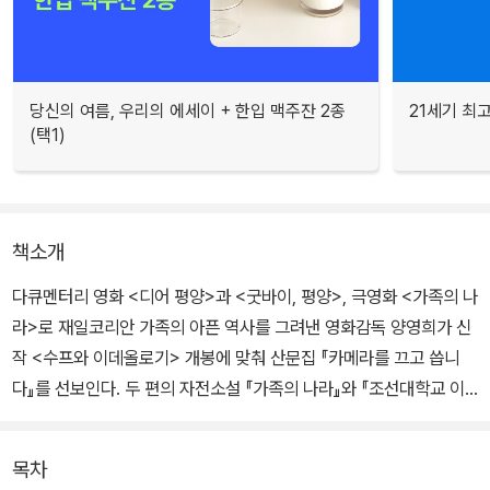
당신의 여름, 우리의 에세이 + 한입 맥주잔 2종
21세기 최고
(택1)
책소개
다큐멘터리 영화 <디어 평양>과 <굿바이, 평양>, 극영화 <가족의 나
라>로 재일코리안 가족의 아픈 역사를 그려낸 영화감독 양영희가 신
작 <수프와 이데올로기> 개봉에 맞춰 산문집 『카메라를 끄고 씁니
다』를 선보인다. 두 편의 자전소설 『가족의 나라』와 『조선대학교 이
야기朝鮮大学校物語』가 일본에서 먼저 출간된 데 반해, 이번 책은
한국에서 기획해 국내에서 처음 공개하는 산문집이다.
목차