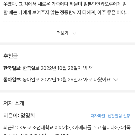
쑤였다. 그 점에서 새로운 가족에다 하물며 일본인인카오루에게 말
할 때는 나에게 보여주지 않는 정중함까지 더해져, 아주 좋은 이야기
가 나왔다. 카오루가 자유기고가라 취재와집필을 해온 것도 한몫했
다. 오사카에 가기 전 재일코리안의 역사와 제주4.3사건에 관한 책
더보기
을 탐독한 그의 적확한 질문에 어머니는점점 적극적으로 자신에 대
해 털어놓았다. 시간이 가는 것도 잊고어린 시절부터 이야기하던 어
머니는 제주4.3사건에 대해서도 말하게 되었다. 기억의 뚜껑이 열리
추천글
는 소리가 들리는 듯했다. 그 안에는 오랜 세월 봉인해온 기억, 말하
한국일보:
한국일보 2022년 10월 28일자 '새책'
면 죽을지도 모른다고 두려워할 만큼 비장한 기억도 있었다. 가슴
동아일보:
동아일보 2022년 10월 29일자 '새로 나왔어요'
속 깊숙한 곳에 묻어두고 무거운 돌을 여럿 올려두었던 기억의 뚜껑
을 카오루와 내가 조금씩 조금씩 움직이는 것 같았다.
가족이란 혈연이 다가 아니다는 사실을 절절히 믿게 되었다. 서로 이
저자 소개
해하려는 노력이 있어야, 기능하는 관계성이 있어야 집합•체가 비로
소 가족이 되는 건지도 모른다. 이해하기 위해서는 상대방의 기억
지은이:
양영희
저자파일
신간알림 신청
을 공유하려는 노력이 요구된다.
최근작 :
<도쿄 조선대학교 이야기>
,
<카메라를 끄고 씁니다>
,
<가족