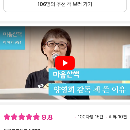
Play
9.8
100자평 15편
리뷰 10편