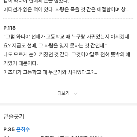
감히 와타야 선배의 손을 잡았다.
어디선가 읽은 적이 있다. 사랑은 죽을 것 같은 애절함이며 상대
의 손을 잡아보고 싶다고 갈망하는 마음이라고. 그리고 연애의 가
장 큰 행복은 거기에 있다고.
P.118
“그럼 와타야 선배가 고등학교 때 누구랑 사귀었는지 아시겠네
요? 지금도 선배, 그 사람을 잊지 못하는 것 같던데.”
나도 모르게 눈이 커졌던 것 같다. 그것이야말로 전혀 뜻밖의 얘
기였기 때문이다.
이즈미가 고등학교 때 누군가와 사귀었다고?
살짝 혼란스러웠다. 그게 정말일까?
더보기
밑줄긋기
P.35
은하수