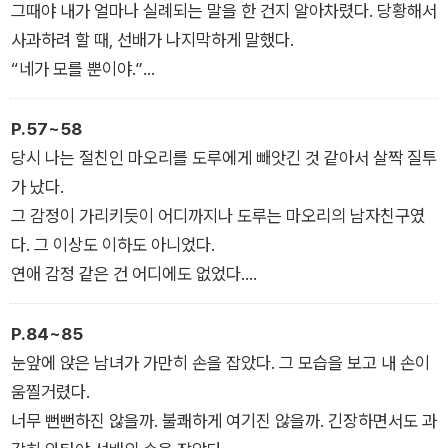
그때야 내가 얼마나 실례되는 말을 한 건지 알아차렸다. 당황해서
사과하려 할 때, 선배가 나지막하게 말했다.
“네가 모를 뿐이야.”
“네?”
와타야 선배가 다시 미소를 지었다. 무척, 슬퍼 보였다.
P.57~58
당시 나는 절친인 마오리를 도루에게 빼앗긴 것 같아서 살짝 질투
가 났다.
그 감정이 가리키듯이 어디까지나 도루는 마오리의 남자친구였
다. 그 이상도 이하도 아니었다.
연애 감정 같은 건 어디에도 없었다.
나처럼 어딘가 냉담해 보이고 순수문학을 좋아하며 집안일과 요
리를 잘하는 특이한 아이.
P.84~85
그런 도루에게 연애 감정을 갖게 된 것은 더 나중의 일이다. 동경
눈앞에 앉은 남녀가 가만히 손을 잡았다. 그 모습을 보고 내 손이
이라고 할 수 있는 감정을 아주 조금 마오리에게 품게 된 것도 훗
움찔거렸다.
날의 일이었다.
너무 뻔뻔하진 않을까. 불쾌하게 여기진 않을까. 긴장하면서도 과
도루에게……, 키스를 하게 된 것도.