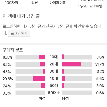
게 고백을 받는다. 절친한 친구의 연인이자 아무에게도 말할 수
100자평
리뷰
마이페이퍼
읽었어요 118명
없었던 짝사랑 상대 가미야 도루가 갑자기 사라진 지 1년이 지났
지만 와타야는 여전히 그를 잊지 못하고 있다. 당연히 후배의 고
이 책에 내가 남긴 글
백을 거절하려 한 순간, 와타야는 자기도 모르는 새 이렇게 말해
로그인하면 내가 남긴 글과 친구가 남긴 글을 확인할 수 있습니
버리고 만다. “나와 사귀어도 되지만 조건이 있어. 날 정말로 좋
다.
로그인하기
아하지 말 것. 지킬 수 있어?” 그렇게 시작된 둘의 연애 놀이. 나
루세와 연애 놀이를 하면 도루를 잊을 수 있을 거라 생각했던 와
구매자 분포
타야는 진심으로 순수하게 자신에게 다가오는 나루세가 부담스
러워지고, 이를 알 리 없는 나루세는 와타야가 가끔 몹시 슬픈 표
10대
3.8%
10.5%
정을 짓는 이유를 알고 싶어 한다. “난 다정한 남자를 싫어해.” 결
20대
31.7%
8.2%
국 와타야는 얼마 지나지 않아 나루세에게 이별을 고하고 상심해
30대
3.2%
4.3%
있던 나루세는 어느 날 대학교에 놀러 온 와타야의 가장 친한 친
40대
5.5%
20.6%
구 히노 마오리와 우연히 만나 이야기를 나누게 된다. “혹시 와타
50대
3.9%
7.4%
야 선배가 고등학교 때 좋아했다는 첫사랑에 대해 알고 계신가
60대
0.6%
0.3%
요?” “그게 무슨 말이야?” 두 사람의 만남으로 그동안 꽁꽁 숨겨
여성
남성
두었던 와타야의 비밀이 하나둘 드러나고, 어디로도 갈 수 없었던