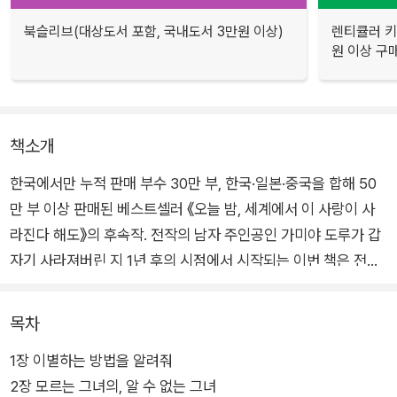
북슬리브(대상도서 포함, 국내도서 3만원 이상)
렌티큘러 키
원 이상 구
책소개
한국에서만 누적 판매 부수 30만 부, 한국·일본·중국을 합해 50
만 부 이상 판매된 베스트셀러 《오늘 밤, 세계에서 이 사랑이 사
라진다 해도》의 후속작. 전작의 남자 주인공인 가미야 도루가 갑
자기 사라져버린 지 1년 후의 시점에서 시작되는 이번 책은 전작
에서 반전의 핵심 키를 쥐고 있던 와타야 이즈미를 주인공으로 내
세워 또 한 편의 가슴 아린 사랑 이야기를 펼쳐놓는다.
목차
1장 이별하는 방법을 알려줘
밤에 자고 일어나면 기억이 리셋되는 ‘선행성 기억상실증’을 앓는
2장 모르는 그녀의, 알 수 없는 그녀
히노 마오리와 자신보다 상대를 먼저 생각하는 이타적 순애보를