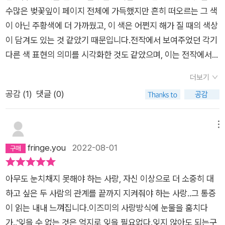
수많은 벚꽃잎이 페이지 전체에 가득했지만 흔히 떠오르는 그 색
이 아닌 주황색에 더 가까웠고, 이 색은 어쩐지 해가 질 때의 색상
이 담겨도 있는 것 같았기 때문입니다.​전작에서 보여주었던 각기
다른 색 표현의 의미를 시각화한 것도 같았으며, 이는 전작에서
보여주었던 표현을 더욱 심화할 것이라는 기대를 갖게 했고, 전작
더보기
의 주역들이 이번에는 어떤 표현으로 그 차이를 보여줄지 궁금했
공감 (
1
)
댓글 (0)
습니다.​하지만 예상했던 인물이 아닌 전혀 새로운 인물이 등장했
고, 누군가의 뒷모습을 보며 그 사람의 감정을 이야기하고, 자신
의 감정을 표현했습니다. 때로는 혼자서 끙끙거리며 서투르게 감
메뉴
정을 추측하기도 했지만, 어딘지 풋풋하고 순수한 모습을 보이는
fringe.you
2022-08-01
것 같았습니다.​물론 그 역시 표현력이 뛰어났던 것 같습니다. 전
작에서는 두 인물이 하던 표현들이 전부 그에게서 보이는 것 같았
아무도 눈치채지 못해야 하는 사랑, 자신 이상으로 더 소중히 대
습니다. 빛을 표현하는 것도, 시간 경과를 이야기하는 것까지 그
하고 싶은 두 사람의 관계를 끝까지 지켜줘야 하는 사랑..그 통증
가 전부 해냄으로써 훨씬 다채롭게 느낄 수 있었던 것 같습니다.​
이 읽는 내내 느껴집니다.이즈미의 사랑방식에 눈물을 훔치다
그리고 익숙했던 인물이 나타났지만, 그녀는 어딘지 과거에 머무
가..'잊을 수 없는 것은 억지로 잊을 필요없다.잊지 않아도 되는구