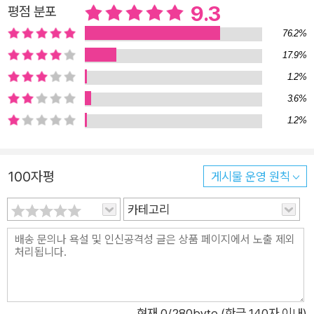
9.3
평점 분포
마음은 각자의 방향을 찾아 흘러가기 시작한다. 그런데 과연 과거
76.2%
의 히노는 와타야의 마음을 몰랐을까? 전편에서 미처 다 풀어놓
지 못했던 이야기, 와타야와 도루 사이에 있었던 숨겨진 일화가
17.9%
와타야 앞에 나타난 새로운 사랑 이야기와 촘촘하게 얽혀 이번에
1.2%
도 이변 없이 독자들의 눈물샘을 건드린다.
3.6%
1.2%
100자평
게시물 운영 원칙
카테고리
현재
0
/280byte (한글 140자 이내)