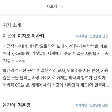
더보기
저자 소개
지은이:
이치조 미사키
저자파일
신간알림 신청
최근작 :
<내가 마지막으로 남긴 노래>
,
<이별하는 방법을 가르
쳐줘>
,
<오늘 밤, 거짓말의 세계에서 잊을 수 없는 사랑을>
… 총
21종
(모두보기)
특유의 섬세한 문장, 치밀한 심리 묘사, 뒤통수를 치는 반전, 가슴
깊은 곳을 울리는 사랑 이야기로 이제는 하나의 장르가 된 작가.
데뷔작 《오늘 밤, 세계에서 이 사랑이 사라진다 해도》가 한국에
서만 60만 부 이상 판매된 것은 물론 동명의 영화가 122만 명의
관객을 동원하며 일본 로맨스 영화의 흥행 신기록을 갈아치웠다.
옮긴이:
김윤경
저자파일
신간알림 신청
이후 한국에서 뮤지컬로, 추영우·신시아 주연의 영화로도 제작되