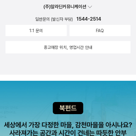
(주)알라딘커뮤니케이션
크게 와닿았는지는 잘 모르겠습니다.​눈물샘을 자극하던, 뻔하지
만 먹히는 이야기는 더 이상 없었으며, 훈훈한 느낌을 물씬 풍겼
1544-2514
일반문의 (발신자 부담)
습니다.이는 전작에서 죽음에 대해, 그들의 사랑과 우정에 대해
1:1 문의
FAQ
이야기했던 것과는 다르게 기억에 대한 이야기를 진득하게 풀어
내며 그들의 또 다른 이야기를, 더 자세한 내막과 상황을 지켜봄
중고매장 위치, 영업시간 안내
으로써 기억이란 자연스러운 것임을 피력했기에 나타나는 평범
함이 보이는 특징 같았습니다.​전작에서는 자연스러운 떠올림에
대해 이야기했다면, 이번에는 자연스러운 망각을 이야기하고 있
었습니다. 어쩌면 망각이라는 단어가 주는 분위기가 그런 감정을
이끌어 내는지도 모르겠습니다. 또한 전체적으로 주변 풍경과 색
상의 표현보다는 감정 그 자체를 담아냈기에 다소 딱딱하고 차가
운 분위기가 풍겼던 것인지도 모르겠습니다.​결국 그 차가움은 또
다른 도루에게 이어지며 온기를 찾고 열정을 갖추며, 버드나무 잎
처럼 바람에 흔들리던 그를, 어딘가 목표가 불분명하고 약하던 그
를, 풍경과 주변 환경을 어설프게 말하던 그를 단단하게 변화시켰