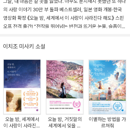
그날, 내 마음은 갈 곳을 잃었다. 아무도 눈치채지 못했던 또 하나
의 사랑 이야기 30만 부 돌파 베스트셀러, 일본 영화 개봉·한국
영상화 확정 《오늘 밤, 세계에서 이 사랑이 사라진다 해도》 스핀
오프 전격 출간! “전작을 뛰어넘는 반전과 뜨거운 눈물. 슬픔이
가슴을 후벼 판다는 표현으로는 부족하다.” _독자 리뷰 중 한국에
서만 누적 판매 부수 30만 부, 한국·일본·중국을 합해 50만 부 이
이치조 미사키 소설
상 판매된 베스트셀러 《오늘 밤, 세계에서 이 사랑이 사라진다 해
도》의 후속작인 《오늘 밤, 세계에서 이 눈물이 사라진다 해도》가
드디어 출간되었다. “내 생애 최고의 로맨스 소설”, “이렇게 펑펑
울어본 책은 처음이다”, “공공장소에선 절대 읽지 마시오”, “사랑
의 정의를 다시 쓰게 한 책”이라는 독자들의 찬사를 받으며 베스
트셀러에 오른 《오늘 밤, 세계에서 이 사랑이 사라진다 해도》는
한국에서의 폭발적인 판매에 힘입어 일본에서도 역주행의 신화
를 쓴 이례적인 기록을 남긴 소설이기도 하다. 한 편의 청춘 영화
를 보는 듯 장면 장면이 생생히 그려져 수많은 영화 제작사에서
오늘 밤, 세계에서
오늘 밤, 거짓말의
이별하는 방법을 가
이 사랑이 사라진다
세계에서 잊을 수
르쳐줘
판권 문의가 쇄도했던 이 책은 결국 <나는 내일, 어제의 너와 만