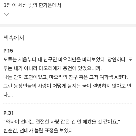
3장 이 세상 빛의 한가운데서
보여준 가미야 도루. 그들 곁에서 도루를 향한 자신의 마음을 감
춘 채 가장 친한 친구이자 조력자의 위치에 머물러야 했던 와타
야. 전편에서 미처 다 풀어놓지 못했던 이야기, 와타야와 도루 사
이에 있었던 숨겨진 일화가 와타야 앞에 나타난 새로운 사랑 이야
책속에서
기와 촘촘하게 얽혀 이번에도 이변 없이 독자들의 눈물샘을 건드
린다.
P.15
도루는 처음부터 내 친구인 마오리만을 바라보았다. 당연하다. 도
루는 내가 아니라 마오리에게 용건이 있었으니까.
나는 단지 조연이었고, 마오리의 친구 혹은 그저 여학생 A였다.
그런 등장인물의 사랑이 어떻게 될지는 굳이 설명하지 않아도 안
다.
단지 여학생 A가 주인공을 사랑하게 된 것이다.
P.31
“와타야 선배는 절절한 사랑 같은 건 안 해봤을 것 같아요.”
한순간, 선배가 놀란 표정을 보였다.