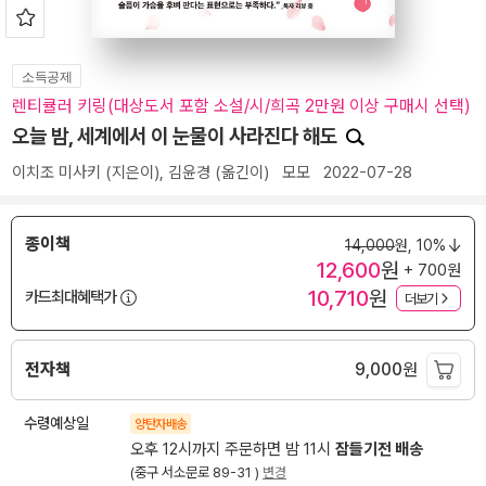
소득공제
렌티큘러 키링(대상도서 포함 소설/시/희곡 2만원 이상 구매시 선택)
오늘 밤, 세계에서 이 눈물이 사라진다 해도
이치조 미사키
(지은이),
김윤경
(옮긴이)
모모
2022-07-28
종이책
14,000
원,
10%
12,600
원
+ 700원
10,710
원
카드최대혜택가
더보기
전자책
9,000
원
수령예상일
양탄자배송
오후 12시까지 주문하면 밤 11시
잠들기전 배송
(중구 서소문로 89-31 )
변경