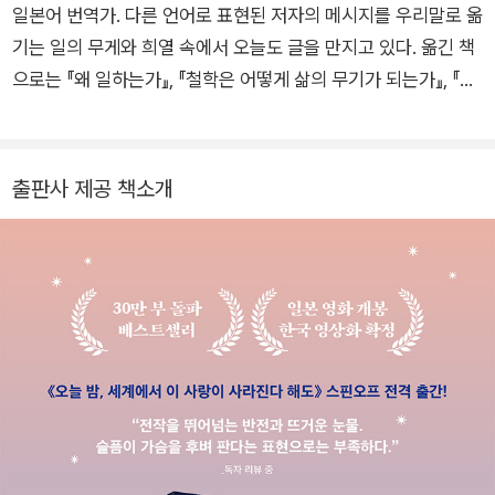
어 하나의 IP가 얼마나 다양한 모습으로 변주되어 사람들의 마음
일본어 번역가. 다른 언어로 표현된 저자의 메시지를 우리말로 옮
을 사로잡을 수 있는지 입증했다. 그 외에 지은 책으로는 《오늘
기는 일의 무게와 희열 속에서 오늘도 글을 만지고 있다. 옮긴 책
밤, 세계에서 이 사랑이 사라진다 해도》의 스핀오프작 《오늘 밤,
으로는 『왜 일하는가』, 『철학은 어떻게 삶의 무기가 되는가』, 『오
세계에서 이 눈물이 사라진다 해도》와 《네가 마지막으로 남긴 노
늘 밤, 세계에서 이 눈물이 사라진다 해도』, 『장미와 나이프』 등 1
래》 《오늘 밤, 거짓말의 세계에서 잊을 수 없는 사랑을》 《이별하
00여 권이 있다. 또한 출판번역 에이전시 글로하나를 운영하며
는 방법을 가르쳐줘》가 있다.
외서 번역과 리뷰 업무를 중개하고 있다.
출판사 제공 책소개