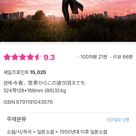
9.3
100자평 21편
리뷰 66편
세일즈포인트
15,025
원제 今夜、世界からこの淚が消えても
324쪽
128*188mm (B6)
324g
ISBN 9791191043976
주제분류
신간알림 신청
소설/시/희곡
>
일본소설
>
1950년대 이후 일본소설