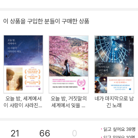
해도
없는 사랑을
난다>, <사랑하고 사랑받고 차고 차이고> 등을 만든 미키 타카
히로 감독이 연출하고, ‘천년남돌’로 불리는 미치에다 슌스케, ‘떠
이 상품을 구입한 분들이 구매한 상품
오르는 신예’ 후쿠모토 리코 주연의 영화로 제작되어 7월 29일
일본 개봉을 앞두고 있다. 전작의 남자 주인공인 가미야 도루가
갑자기 사라져버린 지 1년 후의 시점에서 시작되는 이번 책은 전
작에서 반전의 핵심 키를 쥐고 있던 와타야 이즈미를 주인공으로
내세워 또 한 편의 가슴 아린 사랑 이야기를 펼쳐놓는다. 밤에 자
고 일어나면 기억이 리셋되는 ‘선행성 기억상실증’을 앓는 히노
마오리와 자신보다 상대를 먼저 생각하는 이타적 순애보를 보여
준 가미야 도루. 그들 곁에서 도루를 향한 자신의 마음을 감춘 채
가장 친한 친구이자 조력자의 위치에 머물러야 했던 와타야. “네
오늘 밤, 세계에서
오늘 밤, 거짓말의
네가 마지막으로 남
가 아닌 다른 사람을 내가 사랑할 수 있을까?” 붙잡을 수도, 놓을
이 사랑이 사라진다
세계에서 잊을 수
긴 노래
해도
없는 사랑을
수도 없는 첫사랑의 기억 뜨거운 낙인 같았던 첫사랑을 떠나보낸
그 후의 이야기 “선배를, 좋아해요.” 대학교 2학년이 된 와타야
읽고 싶어요 38명
이즈미는 5월의 어느 날, 한 학년 아래의 같은 과 후배 나루세에
21
66
0
읽고 있어요 10명