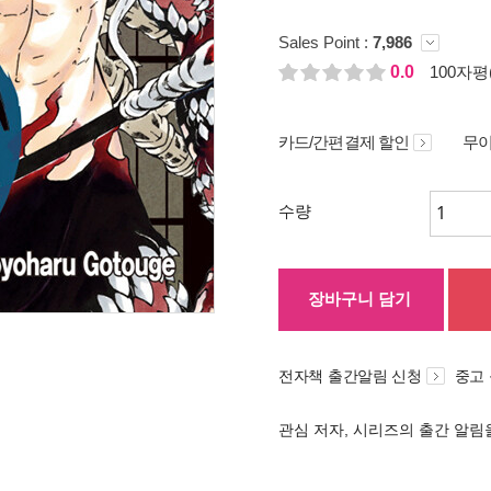
Sales Point :
7,986
0.0
100자평(
카드/간편결제 할인
무이
수량
장바구니 담기
전자책 출간알림 신청
중고
관심 저자, 시리즈의 출간 알