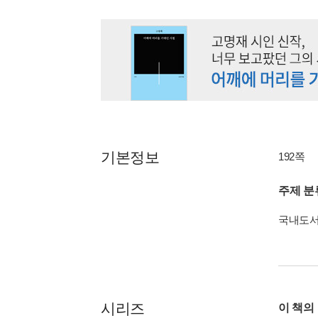
기본정보
192쪽
주제 분
국내도
시리즈
이 책의