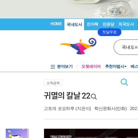
HOME
전자책
만권당
외국도서
국내도서
첫달무료
국내도
분야보기
오뒷세이아
추천마법사
베
소득공제
귀멸의 칼날 22
고토게 코요하루
(지은이)
학산문화사(만화)
202