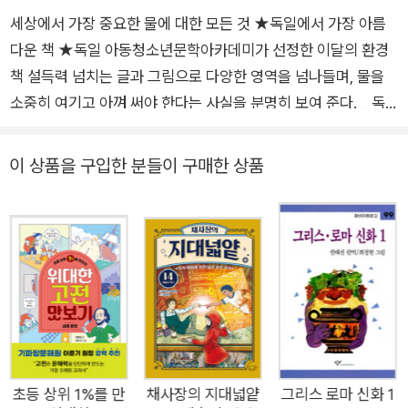
세상에서 가장 중요한 물에 대한 모든 것 ★독일에서 가장 아름
다운 책 ★독일 아동청소년문학아카데미가 선정한 이달의 환경
책 설득력 넘치는 글과 그림으로 다양한 영역을 넘나들며, 물을
소중히 여기고 아껴 써야 한다는 사실을 분명히 보여 준다. _ 독
일 아동청소년문학아카데미 이달의 환경책 심사평 복잡한 주제
에 대해 만화경처럼 변화무쌍하고 흥미로우면서도 인상적으로
이 상품을 구입한 분들이 구매한 상품
접근한 책! _ 독일 공영 라디오 방송 도이치란트풍크 왜 물이 세
상에서 가장 중요한 자원인지, 사람을 비롯한 모든 생명이 살아가
는 데도 사물을 만드는 데도 없어서는 안 되는 물이 어디에서 왔
는지, 호기심 많은 어린이들을 위해 물에 관한 모든 것을 생생하
게 들려준다. _ 독일 육아 잡지 힘베어 물에 대한 지식 향연! 작지
만 흥미로운 사실로 가득한 책. _ 슈피겔 지구의 3분의 2를 덮고
있고, 한 사람이 하루 평균 290리터가 넘게 쓰는 물의 기원부터
쓰임까지 물에 관한 모든 것을 한 권에 담았다. 과학, 역사, 지리,
문화, 환경에 이르기까지 다방면에 스며 있는 물 이야기를 어린이
초등 상위 1%를 만
채사장의 지대넓얕
그리스 로마 신화 1