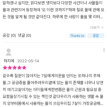
말하겠나 싶지만, 읽다보면 생각보다 다양한 사건이나 사물들이
다.오염물을 줄이고 인간이 사용하지 못하는 바닷물을 사용하는
물과 관련지어 등장하여 '오 이런 것까지?'하며 절로 물에 관해 모
방법을 생각해 내고, 물을 사용해 전기를 생산하는 방법 들을 보
든 것을 알게 될 것만 같아진다. 하루에 한 사람이 물을 몇 리터나
여준다. 그리고 물과 관련한 직업을 제시해 주면서 물과 우리 생
쓰게 되는지, 소고기 1kg에 얼마나 물이 들어가 있는지, 물을 국
활이 어떻게 관련되는지 보여준다. 이 책은 그림도 꽤나 인상적
더보기
가가 아닌 기업에서 관리하면서 물 가격이 오른 사건은 또 무엇인
인데 어떤 상황을 너무 단순화 하거나 예쁘게만 보이게 그리지 않
공감 (
0
)
댓글 (0)
지 등 막연하게 '물이 소중하다', '물은 모든 곳에 쓰인다'고 말하는
고 도식화 하여 어떤 상황을 보여주는데 이해가 쉽도록 그림을 이
말들이 구체적인 이야기들로 펼쳐진다.책 표지에 보면 '독일에서
용하고 있다는 느낌이 들게 적절하게 사용하고 있다.특히 사막의
가장 아름다운 책'이라고 붙여져 있는데, 펼쳐보기 전에는 '뭘 그
메뉴
연간 강수량을 표현하는 부분에서 아이 셋을 세워 두고 세군데에
렇게까지?' 하였다. 그림이 예쁘지만 요즘에 이 정도 예쁜 책들이
하지메
2022-05-14
물이 한 아이는 바닥에 한 아이는 발목쯤에 그리고 물이 가장 많
수도 없지 않나. 그런데 읽다보면 어쩐지 정말 아름다운 책이라는
은 지역에 사는 아이는 허리춤까지 물이 차 있는 그림은 물의 양
생각이 든다. 물을 정말 사랑하고 소중히 여기고자 하는 마음이
을 한눈에 실감나게 파악하게 할 수 있는 아주 적절한 그림이었
갈수록 질문이 많아지는 7살에게의문을 던지는 또하나의 주제
느껴진달까. 사랑하면 궁금해진다고, 물을 소중히 여기는 이가 물
다. 그림과 함께 제시되어 있고 글도 매끄러워 가독성이 좋았다.
물.그 궁금증을 풀어주려우리곁에 있는 물의 존재를 너무나 당연
에 대해 섬세하게 질문하고 탐구하여 알게된 이야기를 들려주는
처음부터 연결해서 읽어도 좋고 관심있는 부분만 따로 읽고 이야
히 여기고살아가는 아이들에게한번쯤은 물의 근원과 필요성 중
것만 같다. 그 덕에 읽는 이는 물이 정말 내 곁에 살아 숨쉬는 무
기를 나눌 수도 있는 다양한 활용이 가능한 책으로 보인다.
요함을상기시킬 수 있는 책인것 같다우리가 사용하는 생활 속 물
엇마냥 느겨진다. 그림 책이지만 내용이 적지 않고, 구체적인 숫
의 양부터몸에서 사용하는 물의 쓰임우리집 7살이 가장궁금해하
자나 용어 그림들이 다양하게 등장한다. 교사나 부모가 학습 자료