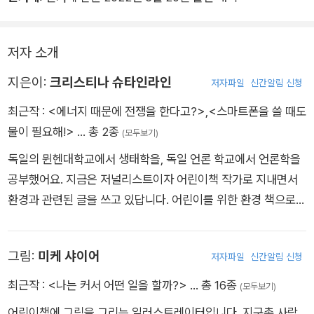
저자 소개
지은이:
크리스티나 슈타인라인
저자파일
신간알림 신청
최근작 :
<에너지 때문에 전쟁을 한다고?>
,
<스마트폰을 쓸 때도
물이 필요해!>
… 총 2종
(모두보기)
독일의 뮌헨대학교에서 생태학을, 독일 언론 학교에서 언론학을
공부했어요. 지금은 저널리스트이자 어린이책 작가로 지내면서
환경과 관련된 글을 쓰고 있답니다. 어린이를 위한 환경 책으로
《스마트폰을 쓸 때도 물이 필요해!》를 썼어요.
그림:
미케 샤이어
저자파일
신간알림 신청
최근작 :
<나는 커서 어떤 일을 할까?>
… 총 16종
(모두보기)
어린이책에 그림을 그리는 일러스트레이터입니다. 지구촌 사람