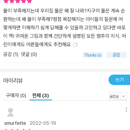
다. 실제로 사람이 많이 사는 인도나 멕시코, 건조한 중동 국가에
서는 물이 부족해서 큰 어려움을 겪고 있습니다. 이 국가들이 물
물이 부족해지는데 우리집 물은 왜 잘 나와?지구의 물은 계속 순
부족을 겪는 가장 큰 원인은 선진국 사람들의 소비 습관 때문입니
환하는데 왜 물이 부족해?점점 복잡해지는 아이들의 질문에 어
다. 지구의 물은 한정적이고, 지구에서 일어나는 모든 일은 서로
떻게하면 이해하기 쉽게 답해줄 수 있을까 고민하고 있다면 바로
이어져 있습니다. 이 국가들의 물 부족 사태는 이들의 문제로만
이 책! 귀여운 그림과 함께 간단하게 설명된 모든 범주의 지식. 어
끝나지 않습니다. 물 부족으로 수확량이 줄고, 식료품이 비싸지
린이에게도 어른들에게도 추천해요
고, 생필품을 구하기 힘들어지고, 열심히 일해도 가족을 먹여 살
공감 (
1
)
댓글 (0)
릴 수 없는 사람이 점점 늘어날 것입니다. 이 책은 이처럼 물에 대
한 문제가 한 나라만의 문제가 아니라는 점을 분명히 알려 주고,
지구에서 살아가는 모든 사람이 물을 소중히 여겨야 한다는 점을
쓰기
마이리뷰
분명하게 보여 줍니다. 전 세계가 이 사실을 절감하며, 최대한 많
은 사람이 최대한 오랫동안 물을 쓰게 하려고 노력하고 있습니다.
구매자 (0)
전체 (3)
법을 만들고, 협약을 체결하면서요. 이 책을 읽은 어린이들도 물
의 소중함을 깨닫고, 오늘부터라도 모두를 위해 물을 아껴 썼으면
메뉴
좋겠습니다. 비누칠할 때 수도꼭지 잠그기, 양치 컵 쓰기, 소변을
smurfette
2022-05-19
본 뒤 절수 버튼 누르기처럼 일상에서 누구나 쉽게 할 수 있는 일