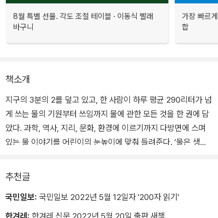
8월 특별 선물. 각도 조절 테이블 · 이동식 빨래
가장 빠르게
바구니
합
책소개
지구의 3분의 2를 덮고 있고, 한 사람이 하루 평균 290리터가 넘
게 쓰는 물의 기원부터 쓰임까지 물에 관한 모든 것을 한 권에 담
았다. 과학, 역사, 지리, 문화, 환경에 이르기까지 다방면에 스며
있는 물 이야기를 어린이의 눈높이에 맞춰 들려준다. ‘물은 생
명’이라는 구호를 넘어 우리 삶 구석구석 스며 있는 물에 대해 더
넓게 더 깊이 들여다보고, 그 소중함에 대해 다시 생각하게 하는
추천글
책이다.
국민일보:
국민일보 2022년 5월 12일자 '200자 읽기'
한겨레:
한겨레 신문 2022년 5월 20일 출판 새책