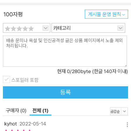
는 과정에는 물이 쓰입니다. 이렇게 물건을 만드는 데 드는 보이
지 않는 물을 ‘가상 물’이라고 합니다. 이 책에서는 우리가 일상생
100자평
게시물 운영 원칙
활에 쓰는 물뿐 아니라 식료품이나 생필품 속에 숨어 있는 가상
카테고리
물이 얼마나 되는지 알려 줍니다. 그 내용을 확인하고 나면 물건
을 사거나 버리는 일에 조금 더 신중해질 듯합니다. “오늘도 물을
물 쓰듯 했니?” 물 부족 국가, 남의 일이 아니다! 우리나라는 물
부족 국가 중 하나입니다. 그런데 언제 어디서나 쉽게 물을 구할
수 있어서인지 ‘물 부족 국가’라는 말이 그다지 위협적으로 다가
현재
0
/280byte (한글 140자 이내)
오지 않습니다. 우리나라를 ‘물 부족 국가’로 지정한 국제인구행
스포일러 포함
동연구소가 미국의 사설 연구소인 데다 다양한 요인을 고려하지
않고 단순하게 강수량을 인구수로 나눈 수치인 만큼 신뢰할 수 없
등록
다는 지적도 있지요. 하지만 유엔에서 발표한 ‘2019년 세계 물 보
고서’에서도 우리나라를 ‘물 스트레스 국가’로 분류하고 있습니
구매자 (0)
전체 (1)
다. 지금처럼 계속 물을 물 쓰듯 한다면 머지않아 수도꼭지를 틀
어도 물이 한 방울도 나오지 않는 ‘데이 제로’를 겪을지도 모릅니
kyhot
2022-05-14
메뉴