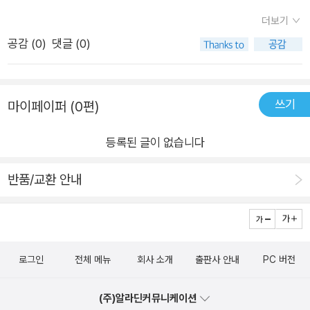
는 물의 순환까지질문의 곳곳을 시원하게 파헤쳐주어설명하기
로 사용하기에도 유용하고, 어린이부터 어른까지 재미있게 읽을
더보기
애매했던 궁금증도 명확하게ㅎ다소 어려운 전문용어들이 있어서
수 있는 책이라고 생각한다.
공감 (
0
)
댓글 (0)
재미없어하면 어쩌나 싶기도 했는데그림이 자세해서 그림보는
재미에 잘 보았다
쓰기
마이페이퍼 (0편)
등록된 글이 없습니다
반품/교환 안내
로그인
전체 메뉴
회사 소개
출판사 안내
PC 버전
(주)알라딘커뮤니케이션