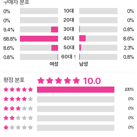
구매자 분포
사태가 일어나고 있습니다. 어쩌면 그동안 우리가 물을 보다 통합
10대
0%
0%
적으로 바라보지 못한 탓인지도 모르겠습니다. 이 책에서는 과학,
20대
0%
0%
역사, 지리, 문화, 환경에 이르기까지 다방면에 스며 있는 물 이야
30대
0.8%
9.4%
기를 어린이의 눈높이에 맞춰 들려줍니다. 물에 대해 더 넓게 더
40대
8.6%
68.8%
깊이 들여다본다면 그 소중함에 대해서도 다시 한번 생각하게 되
50대
2.3%
8.6%
겠지요. “스마트폰을 쓸 때도 물이 필요해!” 거의 모든 것에 물이
60대
0.8%
0.8%
숨어 있다! 어떤 생명도 물 없이 못 산다는 사실은 누구나 알고 있
여성
남성
습니다. 하지만 지금 우리가 쓰는 모든 물건에 물이 숨어 있다는
10.0
평점 분포
사실을 아는 사람은 드물 것입니다. 요즘 사람들이 가장 많이 쓰
는 물건인 스마트폰만 해도 원료를 채굴할 때부터, 그 원료를 가
100%
공해 금속이나 플라스틱 같은 부품으로 만들 때, 부품을 조립해서
0%
완제품을 만들 때까지 물이 많이 쓰입니다. 그리고 스마트폰을 돌
0%
아가게 하는 전기를 만들 때도 물이 쓰이지요. 청바지 한 벌에는 1
0%
만 1천 리터의 물이, 소고기 1킬로그램에는 1만 5천 리터의 물이
0%
숨겨져 있습니다. 이처럼 눈에 보이지는 않지만 모든 물건을 만드