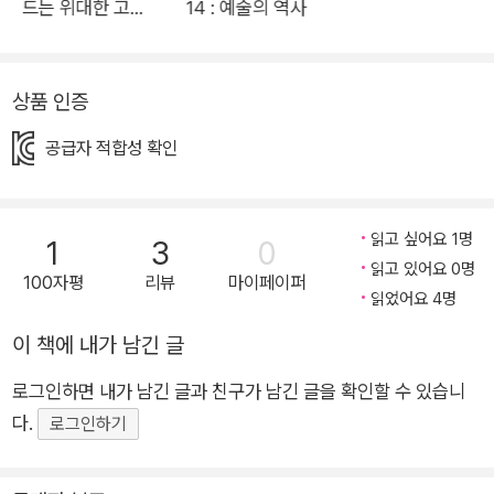
드는 위대한 고전
14 : 예술의 역사
의 눈높이에 맞춰 들려준다. ‘물은 생명’이라는 구호를 넘어 우리
맛보기 : 세계 문학
삶 구석구석 스며 있는 물에 대해 더 넓게 더 깊이 들여다보고, 그
소중함에 대해 다시 생각하게 하는 책이다. “우리가 매일 쓰는
상품 인증
물, 어디까지 알고 있니?” 과학, 역사, 지리, 문화, 환경에 스며 있
는 물 이야기 《스마트폰을 쓸 때도 물이 필요해!》는 지구의 3분의
공급자 적합성 확인
2를 덮고 있고, 한 사람이 하루 평균 290리터가 넘게 쓰는 물의
기원부터 쓰임까지 물에 관한 모든 것을 한 권에 담은 책입니다.
물은 처음 생겨났을 때부터 지금까지 우리의 삶에 엄청난 영향을
읽고 싶어요 1명
1
3
0
끼치고 있습니다. 지구상의 생명은 물에서 비롯되었을 거라 추측
읽고 있어요 0명
100자평
리뷰
마이페이퍼
읽었어요 4명
되며, 우리 몸도 여전히 물 없이는 돌아가지 않습니다. 인류의 문
명 또한 물가에서 생겨났으며, 지금도 세계의 주요 도시는 물가에
이 책에 내가 남긴 글
있습니다. 지구에는 다양한 물이 있고, 한 방울도 사라지지 않은
로그인하면 내가 남긴 글과 친구가 남긴 글을 확인할 수 있습니
채 끊임없이 순환하지요. 하지만 이중 우리가 쓸 수 있는 물은 일
다.
로그인하기
부에 지나지 않는다는 것, 그마저도 골고루 흩어져 있지 않다는
것이 문제입니다. 그런데도 “나만 아니면 돼!”라는 이기적인 마
음으로 물을 지나치게 끌어다 쓰는 바람에 지구 곳곳에서 물 부족