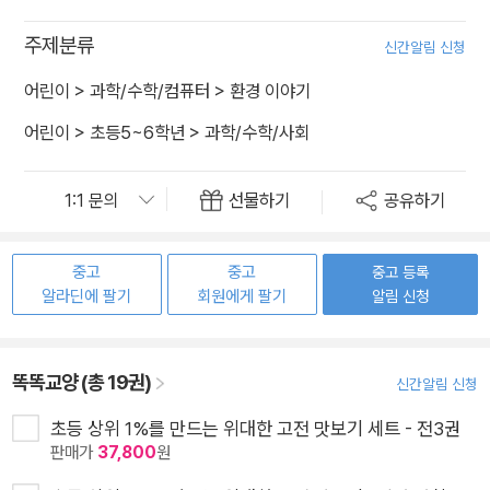
주제분류
신간알림 신청
어린이
>
과학/수학/컴퓨터
>
환경 이야기
어린이
>
초등5~6학년
>
과학/수학/사회
선물하기
공유하기
중고
중고
중고 등록
알라딘에 팔기
회원에게 팔기
알림 신청
똑똑교양 (총 19권)
신간알림 신청
초등 상위 1%를 만드는 위대한 고전 맛보기 세트 - 전3권
판매가
37,800
원