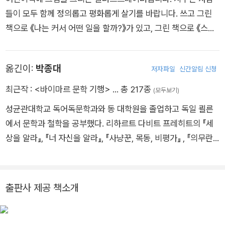
들이 모두 함께 정의롭고 평화롭게 살기를 바랍니다. 쓰고 그린
책으로 《나는 커서 어떤 일을 할까?》가 있고, 그린 책으로 《스마
트폰을 쓸 때도 물이 필요해!》, 《유전자는 왜 그럴까?》 등이 있습
니다.
옮긴이:
박종대
저자파일
신간알림 신청
최근작 :
<바이마르 문학 기행>
… 총 217종
(모두보기)
성균관대학교 독어독문학과와 동 대학원을 졸업하고 독일 쾰른
에서 문학과 철학을 공부했다. 리하르트 다비트 프레히트의 『세
상을 알라』, 『너 자신을 알라』, 『사냥꾼, 목동, 비평가』 , 『의무란
무엇인가』, 『인공 지능의 시대, 인생의 의미』를 포함하여 『1일無
식』, 『콘트라바스』, 『승부』, 『어느 독일인의 삶』 ,『9990개의 치
즈』, 『데미안』, 『수레바퀴 아래서』 등 1백 권이 넘는 책을 번역했
출판사 제공 책소개
다.