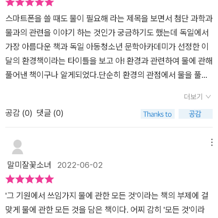
들도 많으니까요.
스마트폰을 쓸 때도 물이 필요해 라는 제목을 보면서 첨단 과학과
물과의 관련을 이야기 하는 것인가 궁금하기도 했는데 독일에서
가장 아름다운 책과 독일 아동청소년 문학아카데미가 선정한 이
달의 환경책이라는 타이틀을 보고 아! 환경과 관련하여 물에 관해
풀어낸 책이구나 알게되었다.단순히 환경의 관점에서 물을 풀어
낸 책이 아니라 지구에서의 물의 기원에서 부터 시작되어 흥미로
더보기
웠다. 대부분 지구가 생겨나는 과정을 말 하면서 물을 주제로 자
공감 (
0
)
댓글 (0)
세히 설명해 주지 않는데 그 부분에서 부터 물을 주인공으로 하여
자세히 설명해 주어 흥미롭게 읽을 수 있었다. 그 후 지구의 다양
한 형태의 물, 사람과 물, 지구환경의 변화, 물의 순환, 물의 오염,
메뉴
물의 이용, 물의 사용 권리까지 이야기가 소설책처럼 자연스럽게
말미잘꽃소녀
2022-06-02
연결된다. 인간이 지구에서 다양한 활동을 하면서 벌어지는 오염
에 관해 물과 함께 다루면서 쓰레기 문제, 미세플라스틱, 기후변
'그 기원에서 쓰임가지 물에 관한 모든 것'이라는 책의 부제에 걸
화, 자연재해 등의 문제를 제시하고 그 후에는 인간의 창의성으로
맞게 물에 관한 모든 것을 담은 책이다. 어찌 감히 '모든 것'이라
이러한 문제들을 어떻게 해결해 나갈 것인지에 대한 대안이 나온