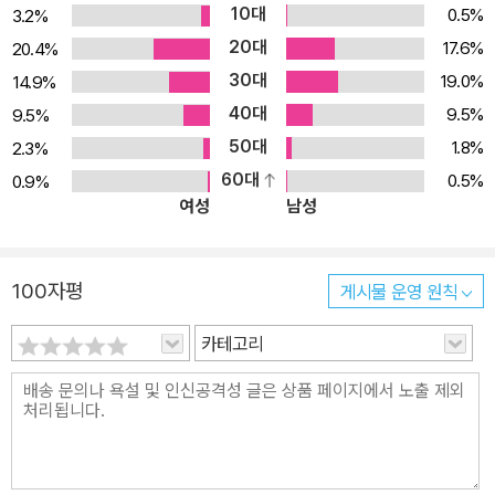
10대
0.5%
3.2%
20대
17.6%
20.4%
30대
19.0%
14.9%
40대
9.5%
9.5%
50대
1.8%
2.3%
60대
0.5%
0.9%
여성
남성
100자평
게시물 운영 원칙
카테고리