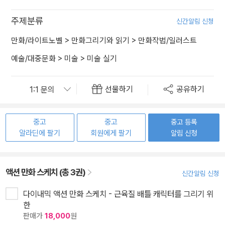
주제분류
신간알림 신청
만화/라이트노벨
>
만화그리기와 읽기
>
만화작법/일러스트
예술/대중문화
>
미술
>
미술 실기
선물하기
공유하기
중고
중고
중고 등록
알라딘에 팔기
회원에게 팔기
알림 신청
액션 만화 스케치 (총 3권)
신간알림 신청
다이내믹 액션 만화 스케치 - 근육질 배틀 캐릭터를 그리기 위
한
판매가
18,000
원