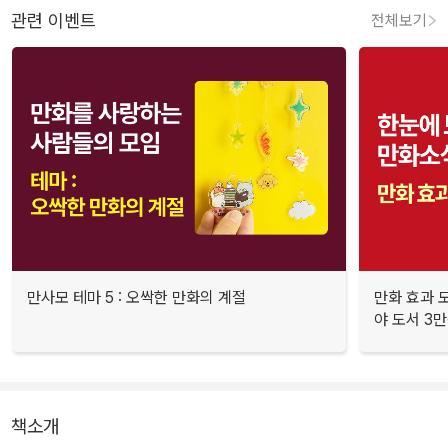
관련 이벤트
전체보기
만사모 테마 5 : 오싹한 만화의 계절
만화 효과 모
야 도서 3만
책소개