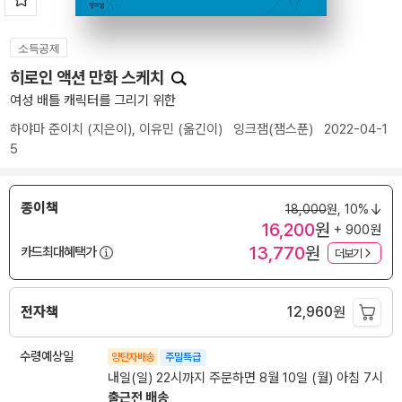
소득공제
히로인 액션 만화 스케치
여성 배틀 캐릭터를 그리기 위한
하야마 준이치
(지은이),
이유민
(옮긴이)
잉크잼(잼스푼)
2022-04-1
5
종이책
18,000
원,
10%
16,200
원
+ 900원
13,770
원
카드최대혜택가
더보기
전자책
12,960
원
수령예상일
양탄자배송
주말특급
내일(일) 22시까지 주문하면 8월 10일 (월) 아침 7시
출근전 배송