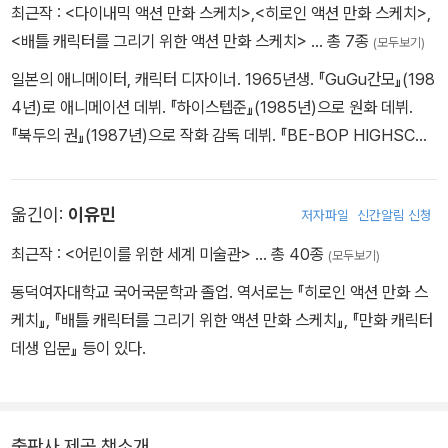
최근작 :
<다이내믹 액션 만화 스케치>
,
<히로인 액션 만화 스케치>
,
<배틀 캐릭터를 그리기 위한 액션 만화 스케치>
… 총 7종
(모두보기)
일본의 애니메이터, 캐릭터 디자이너. 1965년생. 『GuGu간모』(198
4년)로 애니메이션 데뷔. 『하이스텝준』(1985년)으로 원화 데뷔.
『북두의 권』(1987년)으로 작화 감독 데뷔. 『BE-BOP HIGHSCH
OOL』(1989년)로 캐릭터 디자인 데뷔. 1990년 프리랜서로서 독립.
주요 작품에는 『죠죠의 기묘한 모험』(1993~1994년, 작화 감독),
옮긴이:
이유민
저자파일
신간알림 신청
『바람의 검심 추억편』(1999년, 원화), 『유희왕 듀얼 몬스터즈』(200
0~2004년, 작화 감독, 원화), 『이누야샤 극장판』(2003년, 작화 감
최근작 :
<어린이를 위한 세계 미술관>
… 총 40종
(모두보기)
독), 『강철의 연금술사』(2010년, 원화), 『건담 빌드 파이터즈』(2013
동덕여자대학교 국어국문학과 졸업. 역서로는 『히로인 액션 만화 스
년, 원화)등이 있다. 최근에는 『골든 카무이』(2018~2020년) 메인
케치』, 『배틀 캐릭터를 그리기 위한 액션 만화 스케치』, 『만화 캐릭터
애니메이터, 『pet』(2020년) 애니메이션 캐릭터 디자인 등을 맡고
데생 입문』 등이 있다.
있다. 저서로는 액션 만화 스케치 시리즈인 『히로인 액션 만화 스케
치』, 『배틀 캐릭터를 그리기 위한 액션 만화 스케치』와 『애니메이션
캐릭터 작화 & 디자인 테크닉』이 있다.
출판사 제공 책소개