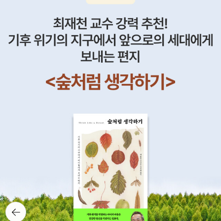
뒤로가
기