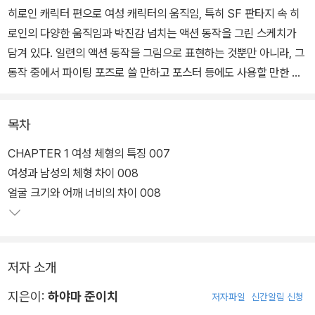
히로인 캐릭터 편으로 여성 캐릭터의 움직임, 특히 SF 판타지 속 히
로인의 다양한 움직임과 박진감 넘치는 액션 동작을 그린 스케치가
담겨 있다. 일련의 액션 동작을 그림으로 표현하는 것뿐만 아니라, 그
동작 중에서 파이팅 포즈로 쓸 만하고 포스터 등에도 사용할 만한 판
권 일러스트를 변형한 스케치들을 담았으며 움직이는 중에 어떻게 사
용하는지를 해설하고 있다.
목차
미리 모집해 받은 독자들의 일러스트들을 저자가 첨삭하며 알려주는
CHAPTER 1 여성 체형의 특징 007
첨삭지도 코너도 있다. 실수를 보정하고 좀 더 정확하고 적절하게 표
여성과 남성의 체형 차이 008
현을 다듬을 수 있어 실력을 레벨 업 할 수 있다. 이 책에는 약 400여
얼굴 크기와 어깨 너비의 차이 008
개의 일러스트가 실려 있으므로, 이 그림들을 포즈집으로 참고해서
모사해보거나, 크로키 연습, 트레이싱 연습 등을 하면서 그림을 더욱
생동감 있게 완성할 수 있다.
저자 소개
지은이:
하야마 준이치
저자파일
신간알림 신청