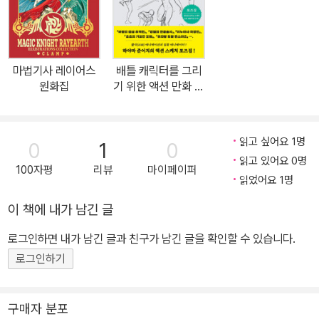
고 적절하게 표현을 다듬을 수 있어 실력을 레벨 업 할 수 있습니다.
이 책에는 약 400여 개의 일러스트가 실려 있으므로, 이 그림들을 포
즈집으로 참고해서 모사해보거나, 크로키 연습, 트레이싱 연습 등을
하면서 그림을 더욱 생동감 있게 완성할 수 있습니다. - 『죠죠의 기묘
마법기사 레이어스
배틀 캐릭터를 그리
한 모험』, 『북두의 권』, 『강철의 연금술사』, 『이누야샤 극장판』 등의
원화집
기 위한 액션 만화 스
정상급 애니메이터 하야마 준이치의 생동감 넘치는 스케치 도판 - 할
케치
리우드 액션 영화나 SF 판타지 속 히로인 캐릭터의 다양한 움직임과
박진감 넘치는 액션 동작 스케치 400점 수록! - 일련의 액션 동작을
읽고 싶어요 1명
0
1
0
그림으로 표현하는 방법과 포스터 등에도 사용할만한 판권 일러스트
읽고 있어요 0명
100자평
리뷰
마이페이퍼
용 스케치 게재 -독자들의 일러스트를 저자가 첨삭하며 알려주는 첨
읽었어요 1명
삭지도 코너 -모사, 크로키, 트레이싱 연습을 통해 더욱 실력을 레벨
이 책에 내가 남긴 글
업할 수 있는 포즈집!
로그인하면 내가 남긴 글과 친구가 남긴 글을 확인할 수 있습니다.
로그인하기
구매자 분포