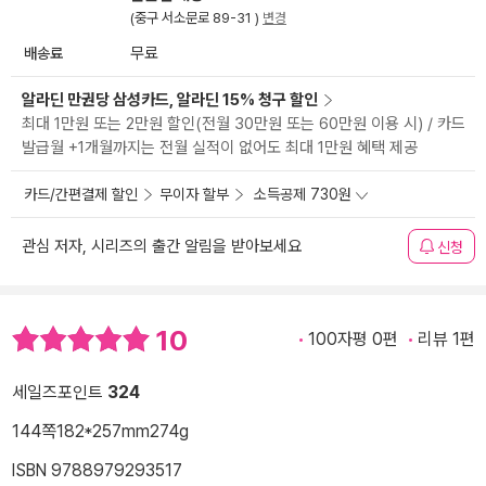
(중구 서소문로 89-31 )
변경
배송료
무료
알라딘 만권당 삼성카드, 알라딘 15% 청구 할인
최대 1만원 또는 2만원 할인(전월 30만원 또는 60만원 이용 시) / 카드
발급월 +1개월까지는 전월 실적이 없어도 최대 1만원 혜택 제공
카드/간편결제 할인
무이자 할부
소득공제 730원
관심 저자, 시리즈의 출간 알림을 받아보세요
신청
10
100자평 0편
리뷰 1편
세일즈포인트
324
144쪽
182*257mm
274g
ISBN 9788979293517