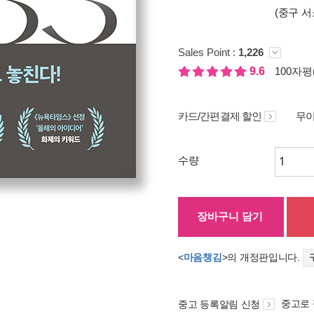
(중구 서
Sales Point :
1,226
9.6
100자평(
카드/간편결제 할인
무이
수량
장바구니 담기
<
마음챙김
>의 개정판입니다.
중고로
중고 등록알림 신청