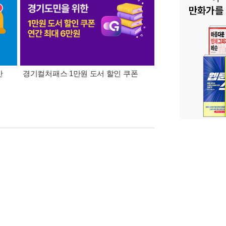
간
경기컬처패스 1만원 도서 할인 쿠폰
삼성카드가 쏜다! 알라