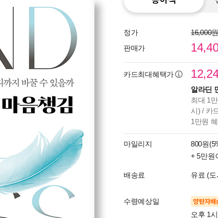
정가
16,000
14,4
판매가
12,2
카드최대혜택가
알라딘 
최대 1만
시) / 
1만원 
마일리지
800원(5
+ 5만원
배송료
유료 (도
수령예상일
양탄자배
오후 1