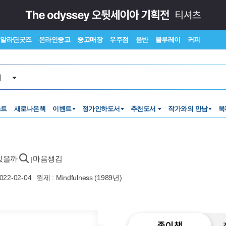
알라딘굿즈
온라인중고
중고매장
우주점
음반
블루레이
커피
서
스트
새로나온책
이벤트
정가인하도서
추천도서
작가와의 만남
북
 있을까
마음챙김
|
022-02-04
원제 : Mindfulness (1989년)
종이책