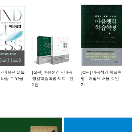
- 마음은 삶을
[절판] 마음챙김 + 마음
[절판] 마음챙김 학습혁
 바꿀 수 있을
챙김학습혁명 세트 - 전
명
- 어떻게 배울 것인
2권
가