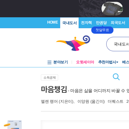
HOME
전자책
만권당
외국도서
국내도서
첫달무료
국내도
분야보기
오뒷세이아
추천마법사
베
소득공제
마음챙김
- 마음은 삶을 어디까지 바꿀 수
엘렌 랭어
(지은이),
이양원
(옮긴이)
더퀘스트
2