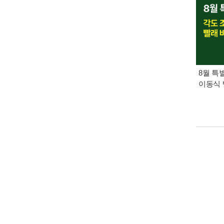
8월 특
이동식 