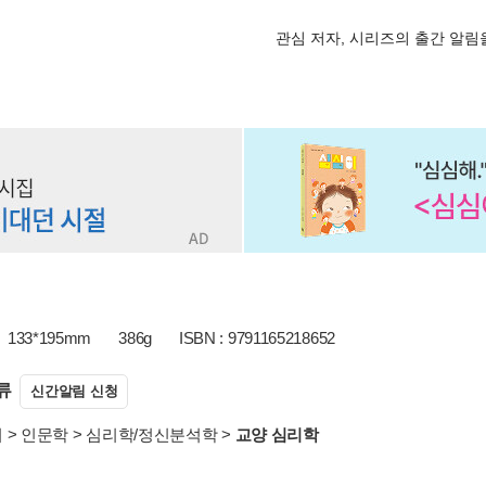
관심 저자, 시리즈의 출간 알
133*195mm
386g
ISBN : 9791165218652
류
신간알림 신청
서
>
인문학
>
심리학/정신분석학
>
교양 심리학