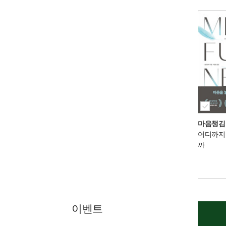
마음챙김
어디까지
까
이벤트