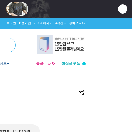
로그인
회원가입
마이페이지
고객센터
장바구니
(0)
투비컨티뉴드
펀드
북플
서재
창작플랫폼
투비컨티뉴드