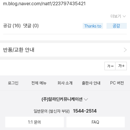
과 연계와 퀴즈로 실력 확인까지!곧 3학년이 될 아이가 관심 있어 하
m.blog.naver.com/natf/223797435421
던 자석의 이용과 현 5학년 2학기에 나온날씨와 우리 생활까지 자연
더보기
스럽게 교과가 연게 되어 있습니다.재미+학습+퀴즈정신줄 놓고도
공감 (
16
)
댓글 (0)
똑똑해지는 놀라운 학습툰!아이들이 왜 그리 넋을 놓고 좋아하는지
다~ 이유가 있었네요!책 오자마자 서로 읽으려고 했어요.너무 좋아하
는 책이라 미소를 감출 수가 없네요.그런데 16권 이전에 15권이 으스
반품/교환 안내
스 캠핑장 1이야기인가봐요.이 내용을 완전히 이해하기 위해 15권이
필요하다고 해서적절한 타이밍을 보고 있습니다.지난 이야기는 의문
의 초대장을 받고 정신이는 서바이벌 캠핑대회에 참가합니다.부러진
나무와 위즈담하우스 ㅋㅋ저도 읽다 보니 피식피식 웃더라는그런 절
로그인
전체 메뉴
회사 소개
출판사 안내
PC 버전
보더니'거봐요~ 재밌죠? 그러니까 15권 사주세요~'서바이벌 캠핑장
의 수상한 주인과 더 수상한 참가자들 중캠핑장에서는 자꾸 이상한
(주)알라딘커뮤니케이션
사건이 발생합니다.물이 귀하니 방향을 알아보는 실험을 했던 물을
마신다거나혼합물의 분리에서 배웠다고 도시락을 섞어 물을 넣거나
1544-2514
일반문의 (발신자 부담)
하나같이 아이들 취향을 잘 반영한 놓지마 과학!저도 단숨에 다 읽어
1:1 문의
FAQ
버렸습니다.놓지 마 과학 16권/카드탄탄한 파워카드!이런 카드는 또