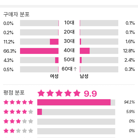
운 내용을 복습할 수 있는 ‘실력 뽐내기 퀴즈’를 통해 과학 지식을 최
종 점검해 볼 수 있다. 과학 천재X예리한 탐정 정신이의 으스스한 활
구매자 분포
약! 서바이벌 대회에서 최종으로 살아남는 자는? 전 권(《놓지 마 과
10대
0.1%
0.0%
학!》 15)에서 누군가로부터 ‘으스스 숲 캠핑장’의 초대장을 받은 정신
20대
0.1%
0.2%
이와 친구들은 참가비가 공짜인 서바이벌 대회에 참가하기 위해 길을
30대
1.6%
11.2%
나선다. 이 서바이벌 대회에는 캠핑왕 김캠핑과 작가작가작가 팀, 위
40대
12.8%
66.3%
즈담하우스 팀, 평범한 팀, 아이돌 가수 인션 그리고 정신이와 친구들
50대
2.4%
4.3%
총 여섯 팀이 참가한다. 대회가 순조롭게 진행되는지 알았지만 작가
60대
0.3%
0.5%
작가작가 팀은 괴상한 열매를 먹고 배탈이 나고, 위즈담하우스 팀은
여성
남성
벌 떼들에게 습격을 당하게 된다. 정신이 곁에도 알 수 없는 형체의 검
은 그림자가 계속 맴돈다. 으으스 숲 캠핑장에서 벌어진 일은 모두 우
9.9
평점 분포
연의 일치일까? 아니면 누군가 고의로 만든 일일까? 정신이는 서바
94.1%
이벌 대회에 참가한 팀은 물론, 캠핑장 주인, 캠핑장 스태프들을 모두
5.9%
용의선상에 올려두고 범인의 행적을 천천히 찾아 나선다. 《놓지 마 과
0%
학!》 16권에서는 위기 상황 때 꼭 알아야 할 자석 나침반을 만드는 방
0%
법, 간이 정수기를 만드는 방법, 날씨를 미리 예측하는 방법 등이 담겨