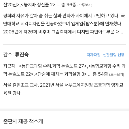
전20권>
,
<놓지마 정신줄 2>
… 총 96종
(모두보기)
평화와 자유가 살아 숨 쉬는 삶과 만화가 사이에서 고민하고 있다. 국
민대학교 시각디자인을 전공하였으며 엠게임《팝스툰》에 연재했다.
2006년에 제26회 비추미 그림축제에서 디지털 파인아트부문 대상
을 수상했다. 2009년부터 네이버웹툰《놓지마 정신줄》을 연재중이
며 저서로는 《놓지마 정신줄》 단행본 시리즈,《놓지 마 과학!》학습만
감수:
류진숙
저자파일
신간알림 신청
화 시리즈 등이 있다. [신태훈 나승훈 콤비의 대활약!] - 2009~201
9년 웹툰《놓지마 정신줄!》시즌 1, 2, 3 연재 - 2014년《놓지마 정신
최근작 :
<통합교과형 수리.과학 논술노트 27>
,
<통합교과형 수리.과
줄》KBS TV 만화 방영 - 2014년 《놓지마 정신줄》 SICAF 코믹어
학 논술노트 22>
,
<단숨에 깨치는 과학실험 3>
… 총 54종
(모두보기)
워드 인기 만화상 - 2016년~ 《놓지 마 과학!》발간 - 2019년 《놓지
서울 갈현초교 교사. 2021년 서울 서부교육지원청 초등과학 영재교
마 과학! 애니메이션》한국과학창의재단 과학문화콘텐츠 부문 우수상
육원 강사.
- 2019년~ 《놓지 마 과학!》중국 발간 - 2021년~ 《놓지 마 과학!》일
본 발간 - 2022~2024년《놓지마 정신줄》시즌 3 연재
출판사 제공 책소개