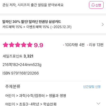
관심 저자, 시리즈의 출간 알림을 받아보세요
신청
알라딘 30% 할인! 알라딘 만권당 삼성카드
카드혜택 15% + 이벤트혜택 15% (~2025.12.31)
9.9
100자평 4편
리뷰 13편
세일즈포인트
3,321
216쪽
182*244mm
523g
ISBN 9791168120266
주제분류
신간알림 신청
어린이
>
과학/수학/컴퓨터
>
생물과 생명
어린이
>
초등3~4학년
>
학습만화