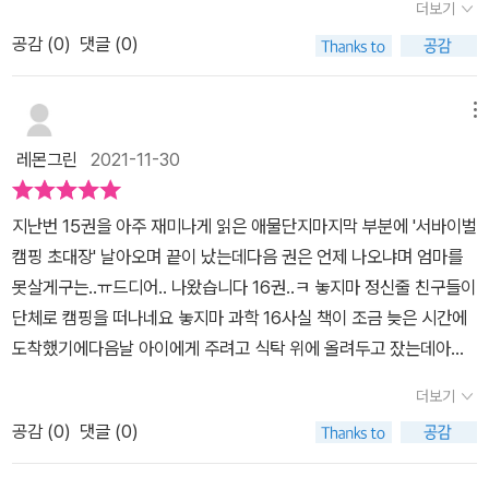
중이 낮고 이야기가의 분량이 많기 때문에 한권에 담겨있는 학습 내
더보기
~ 실제로 초등학교 과학 시간에 숯의 기능을 배우면서 간이 정수기를
에 《놓지마 과학!》 서평을 할 수 있어 함께 읽었답니다.🔍16권 줄거
용의 양이 그리 많지는 않다. 이를 보충하기위해 만화에서는 간략하
만들어보기도 하는데~ 놓지마 과학에서 이렇게 자세히 다루어주는
공감 (
0
)
댓글 (0)
리'으스스 숲 캠핑장'의 초대장을 받은 정신이와 친구들!캠핑장에서
게만 얘기하고 중간 중간 설명페이지에서 좀 더 자세하게 다루지만
더 반갑네요. 앗! 그리고 갑자기 불에 쏘인 정구! 하지만.. 표정이 다
열린 서바이벌 대회에 정신이가 참가해요.캠핑장에서 캠핑장의 대가
그것이 애초에 언급하는 양 자체가 적은 것을 어떻게 해주는 것은 아
나은 것 같죠? 과연 정구를 치료한 원리는?? ^^ 정신이가 쉬를 해서
김캠핑을 만나 서바이벌 대회에서 살아남는 비법도 전수받고, 인기
메뉴
니다.개인적으로는 이런 특징이 마음에 들었는데, 이 책은 어디까지
고쳐줬다는건 안비밀입니다~~ 원리는 책에서 직접 확인해보시구요.
아이돌 가수 인션도 만나죠. 그 외에도 작가작가작가팀, 위즈담하우
나 학습만화지 학습서는 아니기 때문이다. 지나치게 많은 내용을 좀
레몬그린
2021-11-30
ㅎㅎ 불을 피워야 하는데, 마찰열로 만들기에는 역부족~ 그래서 패
스팀, 평범한팀이 참가해요. 그런데 서바이벌 대회가 순조롭게 진행
더 자세히 넣으려다 이도 저도 아니게 되느니, 만화의 완성도와 재미
트병을 이용해서 볼록렌즈의 원리로 불을 피우는 장면이 나옵니
되는것 같더니 대회 참가자들에게 이상한 일들이 벌어지고, 정신이
를 일정 수준 유지하면서 적당히 학습 내용도 챙기는 이런 정도가 학
지난번 15권을 아주 재미나게 읽은 애물단지마지막 부분에 '서바이벌
다. 실제로 산불의 원인 중 하나가등산객들이 버린 패트병에 남은 물
주변에도 검은 그림자가 맴도는데.. 🔍정신이의 과학노트 1-8개의 과
습 만화로서는 오히려 적당한 게 아닌가 싶다.
캠핑 초대장' 날아오며 끝이 났는데다음 권은 언제 나오냐며 엄마를
방울로 인해 시작되기도 한다니.. 원리도 이해하고, 환경을 보호해야
학노트가 정말 알짜베기랍니다!태풍이 어떻게 생겨났는지, 자석 나침
못살게구는..ㅠ드디어.. 나왔습니다 16권..ㅋ 놓지마 정신줄 친구들이
겠다는 다짐도 함께 해봅니다. 놓지마 과학을 사면 학습 카드도 들어
반을 만드는 방법, 간이 정수기를 만드는 방법, 날씨를 미리 예측하는
단체로 캠핑을 떠나네요 놓지마 과학 16사실 책이 조금 늦은 시간에
있는데요~ ^^ 재미있는 그림과 함께 책 속에서 나왔던 과학 상식이
방법 등이 담겨 있어 초등 과학 교과와 연계된 최신 과학 정보를 얻을
도착했기에다음날 아이에게 주려고 식탁 위에 올려두고 잤는데아침
퀴즈로 나와있어서 복습하는 용도로도 참 유용하답니다. 아이들에게
수 있어요. 🔍정신이의 과학 X-Files날씨에 대한 과학 정보를 설명뿐
에 좀 늦게 일어나보니어느새 다 읽고 부록까지 떼어갔더라고요... 책
인기만점인 과학학습만화 놓지마 과학 16권~ 너무 재미져서 저희 집
아니라 사진과 그림도 함께 구성되어 있어 흥미롭게 읽을 수 있어요.
더보기
이 온걸 보고 너무 좋아서아침 공부도 빼먹고 혼자 열심히 읽었다고
은 벌써부터 다음 권 기대합니다. 작가님들, 얼른얼른 만들어주세요.
🔍정신이가 만난 과학자'자석에 대하여'라는 책을 통해 자기와 전기
공감 (
0
)
댓글 (0)
하니..과연 놓지마 과학은 과학을 꽉 붙들게하는 능력이 있나봅니다
^^ 화이팅!
에 대한 자신의 생각을 세상에 알린 과학자 윌리엄 길버트를 만날 수
ㅋ정신이와 친구들이 서바이벌 캠핑에 떠나게 되는데사실 정신이는
있어요. 🔍실력 뽐내기 퀴즈본문에서 배운 내용을 복습할 수 있는 퀴