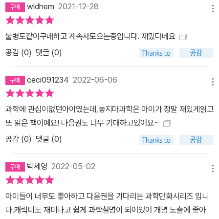
wldhem
2021-12-28
로 과학 지식이 저절로 생겨요! : 15권부터는 단순한 과학 지식만을
메뉴
나열한 정보 구성이 아닌 본문에서 읽었던 내용을 자연스럽게 점검할
수 있는 코너를 마련했다. ‘정신이와 실력 뽐내기 퀴즈’코너에서는 사
물병도같이구매하고 계속사모으는중입니다. 재밌다네요
다리 타기, 빈칸 채우기, 초성 맞추기, 4지 선다형 등 본문에서 배운
공감 (
0
)
댓글 (0)
내용을 한 번 더 복습하고 넘어갈 수 있도록 한다.
ceci091234
2022-06-06
메뉴
과학에 관심이없던아이였는데,놓지마과학은 아이가 정말 재밌게읽고
또 읽은 책이예요! 다음권도 너무 기대하고있어요~
공감 (
0
)
댓글 (0)
박세영
2022-05-02
메뉴
아이들이 너무도 좋아하고 다음권을 기다리는 과학만화시리즈 입니
다.캐릭터도 재미나고 쉽게 과학설명이 되어있어 개념 노출에 좋아