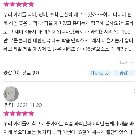
간 ​다음 이야기에 대한 예고편도 있습니다! 다음 책도 사달라고 조르
우쳐 가는어린이 과학도서랍니다.요즘 많이들 다니는 캠핑장의 모습
겠군요................ㅎㅎㅎㅎ캠핑장의 뒷 얘기도 다음권에 이어서 들려
을담아보고 거기서 벌어지는 미스테리한사건들을 과학을 통해 해결
우리 아이들 국어, 영어, 수학 열심히 배우고 있죠~~하나 더더더 함
준다고 하니 궁금해요! ​놓지마 과학 16권에 포함된 카드 모은느 것도
해 가는정신이의 모습을 담아 보았어요.캠핑장에서는 어떤 일들이 벌
께 하면 좋은 과학!!과학을 재미있고 흥미롭게 접근해 볼까요?바로바
잊지 마세요!
어지고있을까요?캠핑장에서 과학 공부는 물론,환경 문제까지 생각해
로 그 재미 <놓지 마 과학!> 입니다..《놓지 마 과학!》 시리즈는 100
볼 수 있는유익한 이야기들로 가득 차 있답니다.이제 지루하고 따분
만 부를 돌파한 대한민국 대표 학습 만화죠~그래서 다은이는가 흥미
한 과학은 노!노!정신이와 함께 하는 과학의 세계로놀러 가보자고요.
롭고 제일 제일 재밌어 할 많은 시리즈 중 <16권:으스스 숲 캠핑장의
중간 중간 [정신이의 과학 노트]는 아이들에게 유익한 과학 정보를말
검은그림자 >선택해서 너무 재밌게 보았어요..2016년 첫 출간!!역시
더보기
해주고 있는데요.이 부분이 아이들 눈 높이에 맞게설명되어 있어서
5년 동안 많은 사랑을 받는 이유가 있더라구요.>> 16권은 으스스 숲
어렵지 않게과학 상식을 흡수 할 수 있겠더라고요.4학년 유나는 과학
공감 (
0
)
댓글 (0)
캠핑장에서 벌어지는 미스터리한 사건을 이야기로 담고 있어요.주인
을 좀 어려워 하는데요.그래서 그런지 저는 과학 도서를어렵지 않고
공 정신이가 친구들과 참가한 서바이벌대회!알 수 없는 이상한 일들
손이 자주 가는 도서로선정해요.아무리 좋은 도서라고 해도 아이들이
이 계속 일어나는데…그리고 정신이 주위를 계속 맴돌고 있는 검은 그
메뉴
읽지 않으면 무용지물이니까요.놓지마 과학 시리즈는 제가 선택한어
림자의 정체는 무엇일까?이야기 속 사건을 해결해 가는 재미와 스릴
카랑
2021-11-29
린이 학습만화로 딱이랍니다.놓지마 과학 16권부터하나의 과학 주제
넘치는 흥미진진함에 책을 놓을수 가 없어요..탐정 정신이를 따라 으
를 집중해서샅샅이 살펴 볼 수 있는 '정신이의 과학X-Files' 코너가
스스 캠핑장을 혼란으로 몰아넣은 범인의 증거들을 모으다 보면 저절
우리 아이들이 최고로 좋아하는 학습 과학만화!2학년 둘째가 배꼽 빠
추가 되었어요.날씨에 관한 X-File !날씨에 대한 모든 과학 정보는 물
로 과학 지식이 쌓이는 경험을 할 수 있을답니다.16권에서는 캠핑장
지게 웃으며 보는 놓지 마 과학.이번에 16권이 새롭게 출간되었습니
론날씨와 관련한 사진과 그림으로 구성되어있답니다.요즘 아이가 궁
을 배경으로 하는 만큼위기 상황에 꼭 알아야 하는 나침반 만드는 방