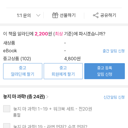
선물하기
공유하기
이 책을 알라딘에
2,200
원 (
최상
기준)에 파시겠습니까?
새상품
-
eBook
-
출간 알림 신청
중고상품 (102)
4,800원
중고
중고
중고 등록
알라딘에 팔기
회원에게 팔기
알림 신청
놓지 마 과학! (총 24권)
신간알림 신청
놓지 마 과학! 1~19 + 워크북 세트 - 전20권
품절
놓지 마 과학! 19 - 라면 먼저? 수프 먼저?