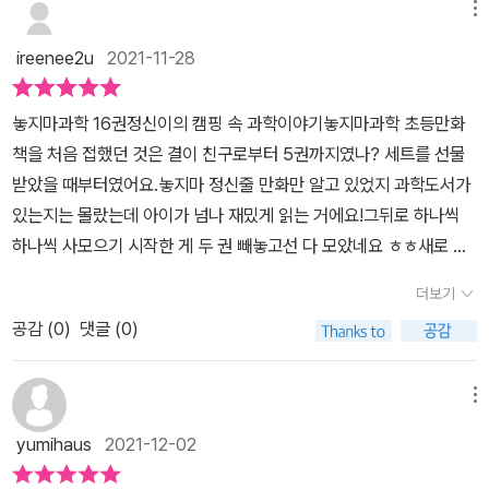
캠핑의 왕 '김캠핑' 을 만나는 것이 더 큰 목표였어요하지만 참가자들
메뉴
즈 코너까지~ 🔍책과 함께 제공되는 부록 '파워 카드' 10장요런 카드
과 함께 낯선 장소로 이동해아무것도 없이 서바이벌 캠핑을 하게 되
찐형제는 너무너무 좋아해요~과학 상식으로 게임까지 즐길 수 있는
ireenee2u
2021-11-28
는데설상가상 태풍까지 오면서 캠핑은 한층 더 어려운 상황에 빠집니
파워 카드 최고👍 🙆찐형제는 친근한 캐릭터가 과학을 재미있게 알
다밖도 보이지 않는 트럭 짐칸에 실려 가면서어느 방향으로 갈 수 없
려주어 정말 좋았대요. 특히나 '정신이의 과학노트' 중에서도 자석 나
놓지마과학 16권정신이의 캠핑 속 과학이야기놓지마과학 초등만화
다고 하자자석의 성질을 띤 머리핀을 물위에 띄워방향을 가늠하는 방
침반만드는 방법이나 간이정수기 만드는 방법은 위기상황에 꼭 필요
책을 처음 접했던 것은 결이 친구로부터 5권까지였나? 세트를 선물
법도 등장하는데요사실 이건 애물단지가 과학 시간에 배웠던 자석의
하다며 기억해두겠다고 하네요!! 🙆‍♂️과학과 친해지고 싶은 친구들과
받았을 때부터였어요.놓지마 정신줄 만화만 알고 있었지 과학도서가
원리에요자기가 아는게 나왔다며 어찌나 좋아하는지..ㅋ정말 초등 교
학을 어렵다고 느끼는 친구들과학을 좋아하는 친구들어떤 친구들이
있는지는 몰랐는데 아이가 넘나 재밌게 읽는 거에요!그뒤로 하나씩
과 과정에 연계된 내용들이라읽는 것만으로도 아이들에게 배경지식
봐도 재밌는 학습만화예요!초등전학년에게 추천합니다🙂🌳초등 과
하나씩 사모으기 시작한 게 두 권 빼놓고선 다 모았네요 ㅎㅎ​새로 나
확장의 기회를 주니 좋네요태풍때문에 난처해진 상황에서 식수마저
학 교과 연계3학년 1학기_4.자석의 이용3학년 2학기_2.동물의 생활
온 16권 ​놓지마과학 16!으스스 숲 캠핑장의 검은 그림자 ​잼나게 읽고
떨어지자숯을 이용한 간이 정수기도 만들어내고참가자들은 함께 힘
더보기
4학년 2학기_5.혼합물의 분리5학년 2학기_3.날씨와 우리 생활6학
소개해 봐요 ^^​놓지마 과학은 초등학교 과학교과서의 내용과 최신 과
을 모아 고군분투하게 돼요하지만 이런 상황에서도 희한한 일들이 연
년 1학기_4.식물의 구조와 기능6학년 1학기_5.빛과 렌즈 [위 리뷰는
공감 (
0
)
댓글 (0)
학과정을 포함한 학습정보가 가득한 학습만화인데, 캐릭터 정신이도
이어 벌어지고다친 사람들도 생겨나는데요희한한 열매를 먹고 배탈
도서를 제공받아 읽고, 솔직하게 작성하였습니다]#위즈덤하우스 고
넘 귀엽다고 생각해 왔었어요​아이들이 좋아할 만한 카드 구성이나 퀴
이 난 만화가 팀들은결국 기권을 하게 되고출판사 팀 ( 위즈담하우스
맙습니다. #놓지마과학
즈 등이 함께 있어 재미를 더하고 또 더한 책!​​놓지마 과학이 100만 부
메뉴
ㅋㅋㅋㅋ 진짜 한참웃었네요 ㅋㅋ )들도만화가들을 데리고 캠핑장을
를 돌파했다고 하네요 (그 팬들 중에 한 명이 저희 집 결이에요 ㅎ)서
이탈하게 돼요이런 곳에 도무지 열릴리 없는 희한한 열매자세히 보니
yumihaus
2021-12-02
점 가도 항상 베스트셀러 코너에 떡하니 자리잡고 있다죠! ​이번 책
무언가로 붙인 흔적이 보이는데도대체 누가 그런 걸까요나름 유명 연