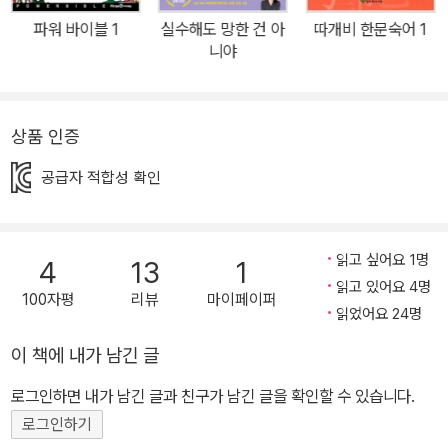
드라마까지 만들어지며 나이와 연령을 불문하고 대중에게 사랑을 받
파워 바이블 1
실수해도 망한 건 아
따개비 한문숙어 1
는 콘텐츠로 자리매김했다. 이 인기에 힘입어 《놓지 마 과학!》 학습만
니야
화 시리즈는 총 15권이 출간되었으며, ‘100만 부를 돌파한 대한민국
대표 학습 만화의 결정판’이라 불리고 있다. 《놓지 마 과학!》 16권에
서는 정신이가 서바이벌 대회에 참가한다. 이곳에서는 캠핑장의 대가
상품 인증
김캠핑을 만나게 되며, 김캠핑에게 서바이벌 대회에서 살아남는 비법
공급자 적합성 확인
도 전수받는다. 인기 아이돌 가수 인션도 이 대회에 참가하면서 분위
기가 한껏 오른다. 그런데 서바이벌 대회 도중, 참가한 팀들에게 이상
한 일들이 벌어지는데……. 《놓지 마 과학!》 16권에서는 으스스 숲 캠
읽고 싶어요 1명
4
13
1
핑장에서 벌어지는 이야기 속 사건을 해결하면서 재미와 스릴감을 동
읽고 있어요 4명
시에 느껴 볼 수 있다. 또한 ‘정신이가 알려주는 과학 노트’와 ‘정신이
100자평
리뷰
마이페이퍼
읽었어요 24명
가 만난 과학자: 윌리엄 길버트’ 편의 인터뷰가 담겨 있다. 특별히 이
번 권부터는 하나의 과학 주제를 집중해서 샅샅이 살펴볼 수 있는 ‘정
이 책에 내가 남긴 글
신이의 과학 X-Files’ 코너가 추가되었다. 이번 주제는 날씨이며, 날
로그인하면 내가 남긴 글과 친구가 남긴 글을 확인할 수 있습니다.
씨에 대한 모든 과학 정보는 물론 날씨와 관련한 사진과 그림이 풍부
로그인하기
하게 구성되어 독자에게 보는 재미를 제공한다. 더불어 본문에서 배