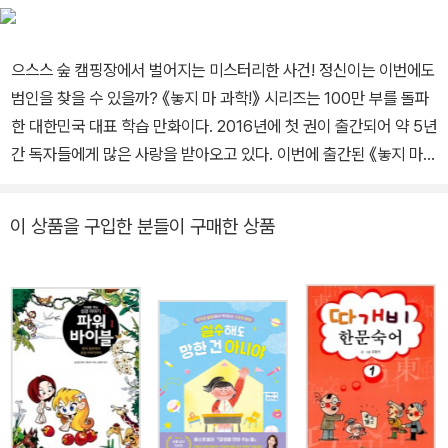
으스스 숲 캠핑장에서 벌어지는 미스터리한 사건! 정신이는 이번에도
범인을 찾을 수 있을까? 《놓지 마 과학!》 시리즈는 100만 부를 돌파
한 대한민국 대표 학습 만화이다. 2016년에 첫 권이 출간되어 약 5년
간 독자들에게 많은 사랑을 받아오고 있다. 이번에 출간된 《놓지 마
과학!》 16권은 으스스 숲 캠핑장에서 벌어지는 미스터리한 사건을 이
야기로 담고 있다. 정신이가 친구들과 참가한 서바이벌 대회에서는
이 상품을 구입한 분들이 구매한 상품
알 수 없는 이상한 일들이 계속 일어나는데……. 그리고 정신이 주위
를 계속 맴돌고 있는 검은 그림자의 정체는 무엇일까? 탐정 정신이를
따라 으스스 캠핑장을 혼란으로 몰아넣은 범인의 증거들을 모아보다
보면 저절로 과학 지식이 쌓이는 경험을 할 수 있을 것이다! 100만 부
를 돌파한 대한민국 대표 학습 만화! CSI 과학수사대를 방불케 하는
증거 찾기 X 최신 과학 정보까지! 2009~2019년 연재된 웹툰 <놓지
마 정신줄!>은 조회 수 28억 뷰가 넘는 초인기 웹툰으로 초등학생들
의 절대적인 지지와 사랑을 받았으며, 이후 애니메이션을 비롯해 웹