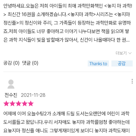
은 CSI 과학수사대를 방불케 하는 증거 찾기! 라고 해서 더 기대가 되
예인이지만 캠핑장에 와서자꾸 헛다리만 짚는 인션은본인이 활약할
안녕하세요.​오늘은 저희 아이들의 최애 과학만화책인 <놓지 마 과학!
더라구요. ​​목차를 휘리릭! 봤어요. 캠핑장에서 벌어지는 여러 가지 사
기회를 잡으려다 오히여 문제만 일으키고물이 불어나 오도가도 못하
> 최신간 16권을 소개하겠습니다.<놓지마 과학>시리즈는 <놓지마
건과 현상을 가지고 과학과 연계시켜서 설명해 놓았는데요 요새는 캠
게 된 참가자들 앞에수상한 괴물 그림자까지 나타납니다도대체 이 캠
정신줄>의 정신이와 주리, 그 가족들이 등장하는 과학만화로 유명하
핑 다니는 가족들이 정말 많잖아요 그래서 캠핑 좋아하는 아이들이라
핑장엔 어떤 일이..태풍이 그치고 앨리스의 경호원들과 안젤리카의
죠.저희 아이들도 너무 좋아하고 이야기 나누다보면 책을 읽으며 쌓
면더욱 재밌게 읽을 것 같기도 해요.​해시태그로 주요 키워드들이 나
등장으로본격적인 정신이의 범인 찾기가 이어지는데요과연 범인은
은 과학 지식들이 빛을 발할때가 많아서, 신간이 나올때마다 한 권씩
와있었는데요 태풍, 자석, 나침반 혼합과 분리, 날씨, 독, 암모니아, 마
누구였을까요왜 이런일을 벌였는지..지난번 소극장에서의 사건도 재
사주고 있는데요. 이번에 나온 <놓지 마 과학! 16>은 우리아이책카
찰열, 빛, 멸종위기종, 나이테 등 다양한 이야기들이 등장하네요!스토
더보기
미있었지만이번 캠핑장의 사건은 그보다 훨씬 더 재미있었던 것 같아
페 서평단에 선정이 되어 서평책으로 만나보게 되었어요. ^^ <놓지
리라인이 함께 있는 과학책이라 아이가 자연스럽게 과학에 흥미를 갖
요게다가 요즘 워낙 캠핑이나 아웃도어를 즐기는 사람들이 많아서특
공감 (
0
)
댓글 (0)
마 과학>은 지난 15권부터는 전체적인 컨셉이 살짝 바뀌었는데요.정
게 할 수 있는 책이라서 좋은 것 같아요. ​정신이 책의 등장인물인데
히 더 열중하고 읽을 아이들도 많을 것 같은데요엄마인 저도 재미나
신이가 탐정이 되어 여러가지 위기 상황을 헤쳐가는 이야기를 통해
요 저는 이번에 정신이가 대학생이라는 사실을 첨 알았습니다!낮에
게 읽은 놓지마 과학다음 권도 기대되네요 ㅋ
과학의 요모조모를 배울 수 있어서, 더욱 흥미진진하게 과학을 배울
메뉴
자고 저녁에 일어나 밤새도록 게임을 하는 캐릭터라고 하네요 ㅋㅋ정
수 있어요. <놓지 마 과학! 16>에서는 정신이가 서바이벌 대회에 참
신이 동생도 나오구요 정신이 엄마가 나오는데, 정신이네의 최고 권
전수진
2021-11-28
가하여 스릴 넘치는 캠핑장에서 일어난 이야기를 읽으며, 태풍이란
력자이고 TV만 보면 정신줄을 놓는대요 ㅋㅋㅋㅋ​놓지마 과학 책
무엇인지, 자석 나침반을 만드는 방법, 간이 정수기를 만드는 방법, 날
은 초등교사이시면서 초등과학 영재교육원 강사께서 감수를 해 주신
어제에 이어 오늘수팅2가 소개해 드릴 도서는오랜만에 어린이 과학
씨를 미리 예측하는 방법 등을 배울 수 있었어요. 만화 속에 과학의 원
책이에요 매 권마다 정신이 ***에 정신 놓다 시리즈라서 제목부터
도서를들고 왔답니다.우리 서자매도 놓지마 과학를엄청 좋아하는데
리가 재미있게 설명이 되어있고 뒤에서 좀더 자세히 설명해주니~~
내용까지 아주 재밌어요 놓지마 과학 애니메이션을 유튜브에서 시청
요놓지마 정신줄 애니도 그렇게재미있게 보더디 놓지마 과학도재미
완전 이해가 잘 되는 것 같아요. 새롭게 전체적인 레이아웃이 바뀌면