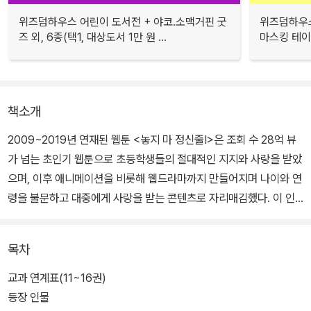
위즈덤하우스 어린이 도서전 + 야코.소맥거핀 굿
위즈덤하우스
즈 외, 6종(택1, 대상도서 1만 원 ...
마스킹 테이프
책소개
2009~2019년 연재된 웹툰 <놓지 마 정신줄!>은 조회 수 28억 뷰
가 넘는 초인기 웹툰으로 초등학생들의 절대적인 지지와 사랑을 받았
으며, 이후 애니메이션을 비롯해 웹드라마까지 만들어지며 나이와 연
령을 불문하고 대중에게 사랑을 받는 콘텐츠로 자리매김했다. 이 인
기에 힘입어 《놓지 마 과학!》 학습만화 시리즈는 총 15권이 출간되었
으며, ‘100만 부를 돌파한 대한민국 대표 학습 만화의 결정판’이라 불
목차
리고 있다.
교과 연계표(11~16권)
16권에서는 으스스 숲 캠핑장에서 벌어지는 이야기 속 사건을 해결
등장 인물