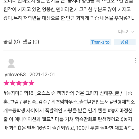
코미디 만화로서 많은 인기를 끈 ‘놓지마 정신줄’의 스핀오프인 만큼
함께 서바이벌 캠핑에 참여하는 팀들 소개도 이어지는데요. 거북 괴
원작이 가지고 있던 엉뚱한 면이라던가 코믹한 부분도 많이 가지고
수들의 실체가 너무나도 반전!! ㅎㅎ 웹툰 작가들인데, 컴퓨터와 마감
왔다.특히 저학년을 대상으로 한 만큼 과하게 학습 내용을 우겨넣기
이 없는 세상에서 살고 싶어 도전했다고..ㅎㅎ 아마.. 놓지마 팀의 작
보다는 간단하면서도 재미있게 볼 수 있는 스토리를 기본으로 하여
가님들인 것 같아요. 캠핑장에서 다행히 첫 끼니는 도시락으로 줬
더보기
만화 자체로서의 완성도도 꽤 높고 만화에 들어있는 학습 내용 역시
는데요. 도시락이 섞여 이상해지는 바람에, 우리의 정구가 혼합물의
공감 (
0
)
댓글 (0)
복잡한 것 없이 이해하기 쉽다는 게 장점이다.이번 16권에서도 캠핑
분리에서 배운 것 처럼 깔끔하게 분리해주겠다며 시도를 하지만.. 학
장에서 서바이벌 대회를 한다는 이야기로 관심을 끌고 거기에서 벌어
습을 제대로 못 한 바람에 밥도 엉망이 되어하나도 못 먹게 되는 재미
지는 이상한 사건들로 흥미를 끌어올린 후 적당히 해소하며 한권으로
메뉴
있는 사건도 일어납니다. 그렇게 도시락을 먹는둥 마는둥 한 멤버들
이야기가 나름 완결성있도록 잘 구성한 편이다.다만 거기에 주인공인
~ 식량을 스스로 구해서 먹어야 하기에, 씩씩하게 움직여봅니다. 하
ynlove83
2021-12-01
‘정신’이 탐정임을 살려 사건의 전말을 추리하는 장면을 넣은 게 조금
지만.. 개미들이 한 줄로 행렬을 하고, 새들이 낮게 나는 것이 심상치
억지스러운 면이 있어 아쉬움도 있다. 그러나 바탕이 코미디 만화라
않다죠. 바로바로.. 곧 비가 내릴 거라는 자연의 신호라는거죠. ^
#놓지마과학16 _으스스 숲 캠핑장의 검은 그림자 신태훈_글 / 나승
서 상황이나 이야기를 과장하는 걸 기본으로 하고 있기 때문에 그런
^ 습도가 높을 때 나타나는 현상이라고 하니 우리들도 기억해두면 좋
훈_그림 / 류진숙_감수 / 위즈덤하우스_출판#협찬도서 #찐형제책소
면도 그렇게 크게 두드러지지는 않는 편이다.학습 내용은 그렇게 만
겠죠? 정신이의 과학 노트에서는 태풍에 대한 설명도 자세하게 볼
개초등학생 사이에서 폭발적인 사랑을 받은 인기 웹툰 #놓지마정신
들어진 이야기에서 크게 벗어나지 않는 수준에서만 집어넣었다. 덕분
수 있었는데요~ 태풍의 이름을 왜 그렇게 지어서 부르는지 참 궁금한
줄 이 애니메이션과 웹드라마를 거쳐 학습만화로 탄생했어요.《놓지
에 갑작스레 단컷 강좌 식으로 전환되며 어색해진다거나 하지 않는
친구들 많았을텐데~ 이번에 정신이 덕분에 자세하게 알게될 것 같아
마 과학!》은 벌써 16권이 출간되었고, 100만 부를 돌파한 대표 #학
데, 이런 자연스러움이 큰 장점 중 하나다.대신 그만큼 학습 내용의 비
요. 그리고 나중에는 숯으로 만드는 정수기 이야기도 등장하는데요
습만화 예요.찐형제도 《놓지마 과학!》 출간일정은 꼭 챙겨놓는데이번