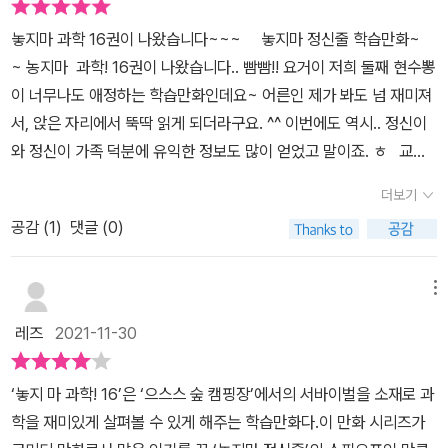
놓지마 과학 16권이 나왔습니다~~~ 놓지마 정신줄 학습만화~
~ 농지마 과학! 16권이 나왔습니다.. 빰빰!! 요거이 저희 둘째 현수뽕
이 너무나도 애정하는 학습만화인데요~ 어른인 제가 봐도 넘 재미져
서, 앉은 자리에서 뚝딱 읽게 되더라구요. ^^ 이번에도 역시.. 정신이
와 정신이 가족 덕분에 유익한 정보도 많이 얻었고 말이죠. ㅎ 교과
연계표입니다~ 재미있는 만화인데, 학습 연계까지 자연스럽게~ 캬~
더보기
~ 이렇게 재미있게 공부할 수 있는 방법이 또 있을까요? 특히 이번
공감 (
1
)
댓글 (0)
에는 정신이네가 캠핑을 떠나면서, 지구과학, 생물, 물리 등의 영역에
서 알찬 정보를 많이 알게됩니다. ^^ 차례입니다. 으스스 숲 캠핑장
으로 정신이와 앨리스, 주리와 정구가 함께하게 되면서 펼쳐지는 재
메뉴
미있는 이야기라지요. ^^ 등장인물 소개! 실제로 애니메이션에 등장
레즈
2021-11-30
하는 인물들과 동일해서, 더욱 더 감정이입이 쉽고 재미있는 것 같아
요. ^^ 이상한 캠핑장~ 정신이와 엘리스, 주리와 정구가 함께 캠핑
‘놓지 마 과학! 16’은 ‘으스스 숲 캠핑장’에서의 서바이벌을 소재로 과
장으로 떠나면서 이야기는 시작됩니다. 어서오세요~~ 하지만 배
학을 재미있게 살펴볼 수 있게 해주는 학습만화다.이 만화 시리즈가
경부터 심상치 않은 이 곳!! 과연 정신이네 일행은 괜찮은걸까요?