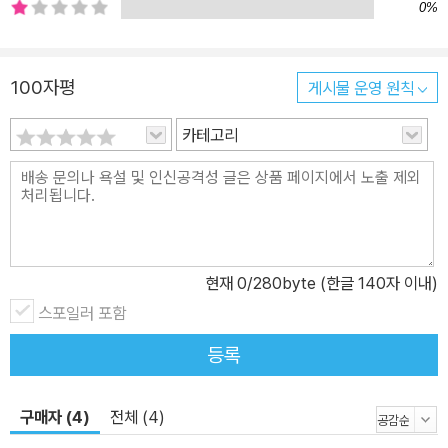
0%
있다. 또한 정신이가 중간중간 알려주는 과학 정보들은 더 쉽고 재밌
게 구성되어 있다. 책과 제공되는 부록 파워 카드는 15권과 16권의
과학 정보로 게임까지 즐기도록 구성했으며, 더불어 정신이의 귀여운
100자평
게시물 운영 원칙
모습이 담겨 있어 카드를 모으는 재미까지 느낄 수 있다. 정신줄 놓고
도 똑똑해지는 놀라운 학습툰! <놓지 마 과학!> 시리즈 ★과학 탐정
카테고리
으로 변신한 정신이와 웃음 터지는 이야기! : 우리 생활에서 가지는 과
학적 질문들을 <놓지 마 정신줄!>의 캐릭터들이 엉뚱한 내용으로 풀
어낸다. 정신줄 놓고 즐기다 보면 모든 과학 지식을 저절로 습득하게
된다. ★초등학교 과학 교과 과정이 반영된 과학적 원리 : 초등학교
교과 과정을 기반으로 이야기 사건을 정신이와 정신이 가족이 그들만
현재
0
/280byte (한글 140자 이내)
의 방식으로 풀어나가는 방식을 구성했다. 읽다 보면 자연스럽게 과
스포일러 포함
학에 재미를 붙이고 그 원리를 이해하게 된다. ★과학적 개념을 잡아
주는 심화 학습 : 15권부터 제공되는 ‘정신이의 과학 노트’와 ‘정신이
등록
가 만난 과학자’의 코너에서는 본문 내용과 관련한 최신 과학적 원리,
과정 등을 정신이가 쉽게 알려 준다. 과학을 어려워만 하던 어린이들
구매자 (4)
전체 (4)
에게 과학에 관한 흥미를 느낄 수 있게 한다. ★재밌고 활동적인 요소