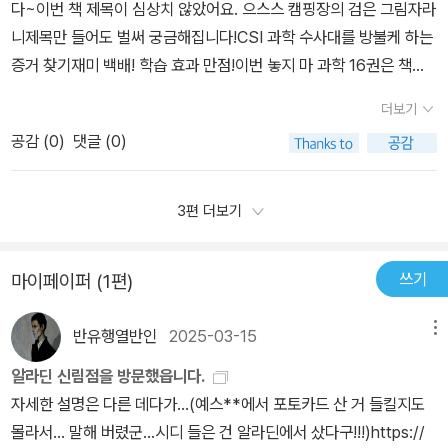
다~이번 책 제목이 심상치 않았어요. 으스스 캠핑장의 검은 그림자라
금해 하는 날씨 부분이이렇게 포함되어 있어서 더 만족했어요.-정신
법,간이 정수기를 만드는 방법, 날씨를 미리 예측하는 방법...과학 정
니제목만 들어도 벌써 궁금해집니다!CSI 과학 수사대를 방불케 하는
이가 만난 과학자-정신이와 실력 뽑내기 퀴즈-교과 연계표까지 알차
보들을 재미 있게 구성하여 자연스럽게 과학 탐정이 되어 과학적 원
증거 찾기재미 백배! 학습 효과 만점!이번 놓지 마 과학 16권은 책과
게 구성되어 있으니끝까지 읽어 보세요.^^어린이 과학도서놓지마 과
리를 이해하게 된답니다.워크북과 과학 개념을 잡아주는 심화학습으
함께 파워카드가 들어있어요.앞면에는 주요 어휘 + 뒷면에는 설명알
학 16권에서는위기 사황에서 꼭 알아야 할 자석 나침반을만드는 방
로'정신이의 과학 노트' '정신이가 만난 과학자' 로과학적 원리를 쉽게
더보기
록달록한 파워카드 덕분에 아이는 책을 받자마자 싱글벙글합니다.요
법과 간이 정수기 만드는방법도 아이들과 함께 만들어 보면과학에 대
설명하고 있어요.또, 실력 뽐내기 퀴즈 코너에서 사다리 타기,빈칸 채
공감 (
0
)
댓글 (0)
즘 아이의 최대 관심사는 바로 자석!자석은 어떤 걸로 만들어지는지
한 흥미를 더 느낄 수 있을거에요.또한 부록으로 함께 오는 과학 지식
우기, 초성 맞추기, 4지선다형 문제들로배운 내용을 한번 더 더 복습
부터 궁금한 게 한두 가지가 아닌가 봐요.정신이의 과학 노트라는 내
카드도 모으는 재미가 있답니다.저는 놓지마 과학 시리즈를 보면서정
해서 꼭 내 것으로 만들어요.재밌는 과학 이제 <놓지 마 과학!> 으로
용으로 궁금증들만 쏙쏙 뽑아 정리되어 있어요.자석은 뭘로 만들어지
신이가 만난 과학자편도 너무 재미있었어요.우리가 다 알고 있는 과
3편 더보기
더 더 재미있게 공부해요~❣ 추천합니다!!★과학 탐정으로 변신한
고 어떻게 자석이 되는지 정말 너무 궁금하다며과학선생님께 질문까
학자도 있지만알지 못하는 과학자도 소개해 주니아주 유익하게 읽는
정신이와 웃음 터지는 이야기!★초등학교 과학 교과 과정이 반영된
지 올려 알아내더라고요.과학에 관심이 많은 줄 알았지만 궁금한 걸
코너랍니다.과학이 어렵다 어렵다 해도학습만화를 통해 과학을 접하
과학적 원리★과학적 개념을 잡아 주는 심화 학습★재밌고 활동적인
쓰기
마이페이퍼 (1편)
알아내려는 그 집념을 많이 칭찬했는데요.나침반이 왜 방향을 가리키
다 보니얼굴에는 웃음꽃이 피어나네요.큰아이 수업시간에 배운내용
요소로 과학 지식이 저절로 생겨요!🏷 위즈덤하우스_ @wisdomho
는지 알게 되었다며 신이 나서 이야기하네요.학습만화라는 편견을 가
들 있다고 저한테 이야기 해주네요.그러면서 더 재미있게 읽는 아이
use_kids #놓지마과학 #위즈덤하우스 #학습만화추천 #교과연계 #
반유행열반인
2025-03-15
메뉴
진 부모님들이 과학과 역사 관련해서는주저하지 않는 이유가 바로 교
랍니다.벌써 17권이 너무나 기대되는 놓지마 과학!이제 어려운 과학
과학적원리 #과학적개념 #심화학습 #과학지식#어린이추천도서 #
과연계 컨텐츠 때문인데요.책에서 자연스럽게 익힌 내용들은 기억도
은 하지말고재미있는 과학만 해봐요^^
알라딘 신림점을 방문했읍니다.
초등추천도서 #과학추천도서
오래갈 뿐 아니라 스스로 궁금했던 내용들이라 그런지집중해서 읽고
자세한 설명은 다른 데다가...(예스**에서 포토카드 산 거 들킬지도
스스로 반복해서 읽으니 오래오래 기억합니다.2021년 초등 과학 교
몰라서... 말해 버렸군...시디 들은 건 알라딘에서 샀다구!!!)https://