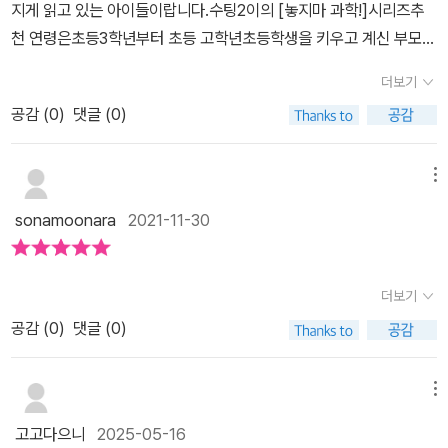
할 수도 있다고 하네요 ​캠핑장에서 깨끗한 물을 구하는 법!생존에 가
지게 읽고 있는 아이들이랍니다.수팅2이의 [놓지마 과학!]시리즈추
서 중간중간 과학 정보들이 좀 더 추가되어 더욱 알차게 구성되었더
장 중요한 것 중 하나가 바로 물이죠!깨끗하지 않은 물을 깨끗하게 만
천 연령은초등3학년부터 초등 고학년초등학생을 키우고 계신 부모님
라요. ‘정신이가 알려주는 과학 노트’, ‘정신이가 만난 과학자’, ‘정신이
드는 법인데요 빈 페트병의 아랫쪽을 자르고 깨끗한 천을 거름망으로
까지보면 좋을 것 같아요.아이와 함께 부모님들도 같이 보면몰랐던
의 과학 X-Files’ 코너와 함께 앞에서 배운 내용을 한번더 확인해보는
더보기
깔구요 고운 모래와 숯 가는 자갈 굵은 자갈 순으로 채워 줍니다.이것
과학 상식과 지식을담을 수 있답니다.★ 저자소개글/신태훈그림/나
‘실력 뽐내기 퀴즈’도 있어서 쓱 보기만 해도 더욱 똑똑해질 것 같
이 바로 '간이 정수기'이렇게 캠핑에서 바로바로 활용할 수 있는 과학
공감 (
0
)
댓글 (0)
승훈감수/류진수2009~2019년 연재된 웹툰[놓지마 정신줄!] 조회
은 느낌이 들었어요. 그리고 저희 아이들이 좋아하는 부록이 바로 파
지식까지! ​​결이가 집중해서 읽고 있습니다읽고 읽고또 읽고 있는 것
수 29억 뷰가넘는 초인기 웹툰으로 초등학생들의절대적인 지지와 사
워 카드인데요, 저희아이들은 책을 읽고 나서 서로에게 퀴즈를 내거
인데도 이렇게 집중해서 읽는답니다.​이번에는 캠핑에서 불을 피우는
랑을 받으며애니메이션까지 만들어 졌다.시즌2까지 방영되었으며,
메뉴
나 서로 빨리 맞추기 놀이를 하며 게임을 즐기고 있답니다. 아이들이
법에 대한 이야기!마른 나뭇가지를 모은 뒤, 그 위에 검은 종이를 올려
시즌 1은투니버스에서 케이블 동시대 시청률 1위를기록하기도 했다.
좋아하는 캐릭터와 만화를 통해 과학에 더욱 가까워지는 <놓지마 과
sonamoonara
2021-11-30
놓고 페트병에 물을 넣은 뒤 페트병에 통과한 빛이 한 점에 모이도록
으스스한 숲 캠핑장의검은 그림자!제목만 들어도 아이들의 흥미를유
학> 벌써부터 신간이 기다려집니다.이렇게 <놓지마 과학! 16> 서평
잘 기울여주면 불이 화르륵 타오른다는 사실! ​과학실험을 캐릭터들의
발하겠더라고요.저희 아이들 책장에도 놓지마 과학은늘 여러권 구비
마치고요. 저희 아이들에게 좋은 책 만날 기회주신 우리아이책카페와
재미난 말풍선과 표정으로 재미있게 표현해 주고 있어요 ​​재미만 추구
해 두고 있답니다.^^초등 과학 교과서와 연계되어 있어서더 재미있게
더보기
위즈덤하우스 출판사에 감사드립니다.​- 출판사로부터 도서 협찬을
하는 것이 아니라 교육적인 내용도 놓치지 말아야 합니다 중간 중간
읽을 수 있어요.4학년 큰 아이도 놓지마 과학 16권을읽으면서 4. 캠
받았고 본인의 주관적인 견해에 의하여 작성하였습니다. - #놓지마
공감 (
0
)
댓글 (0)
에 '정신이의 과학노트'라고 해서 관련있는 과학 이야기들이 요약정리
핑장의 캠핑 비법/7.생존의 첫 걸음은학교에서 배웠던 내용이라며더
과학, #초등과학만화, #초등과학, #과학만화, #위즈덤하우스, #우리
되어 한 눈에 알아볼 수 있구요마지막에는 '정신이의 실력 뽐내기 퀴
재미있게 읽었답니다.놓지마 과학 16권은정신이가 서바이벌 대회에
아이책카페
즈' 라고 해서 읽은 내용들을 한번 더 정리하고 넘어갈 수 있게 해 준
메뉴
참가하면서벌어지는 사건들을담아 보았는데요.역시 정신이의 활약이
답니다.​아이가 너무나 재밌게 읽는 책 놓지 마 과학 시리즈 16권 신
돋보이는 놓지마 과학!재미있게 학습만화를 보면서스스로 과학을 깨
고고다으니
2025-05-16