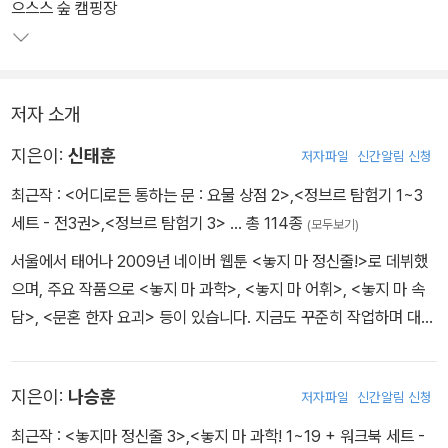
하면서 재미와 스릴감을 동시에 느껴 볼 수 있다. 또한 ‘정신이가 알려
으스스 숲 캠핑장
주는 과학 노트’와 ‘정신이가 만난 과학자: 윌리엄 길버트’ 편의 인터
뷰가 담겨 있다.
저자 소개
특별히 이번 권부터는 하나의 과학 주제를 집중해서 샅샅이 살펴볼
수 있는 ‘정신이의 과학 X-Files’ 코너가 추가되었다. 이번 주제는 날
지은이:
신태훈
저자파일
신간알림 신청
씨이며, 날씨에 대한 모든 과학 정보는 물론 날씨와 관련한 사진과 그
최근작 :
<어디로든 통하는 문 : 요물 상점 2>
,
<정브르 탐험기 1~3
림이 풍부하게 구성되어 독자에게 보는 재미를 제공한다. 더불어 본
세트 - 전3권>
,
<정브르 탐험기 3>
… 총 114종
(모두보기)
문에서 배운 내용을 복습할 수 있는 ‘실력 뽐내기 퀴즈’를 통해 과학
지식을 최종 점검해 볼 수 있다.
서울에서 태어나 2009년 네이버 웹툰 <놓지 마 정신줄!>로 데뷔했
으며, 주요 작품으로 <놓지 마 과학>, <놓지 마 어휘>, <놓지 마 속
담>, <문혼 한자 요괴> 등이 있습니다. 지금도 꾸준히 작업하며 대학
에서 학생들을 가르치고 있습니다. 사랑하는 아내와 보물 같은 세 딸
과 함께 살고 있습니다.
지은이:
나승훈
저자파일
신간알림 신청
최근작 :
<놓지마 정신줄 3>
,
<놓지 마 과학! 1~19 + 워크북 세트 -