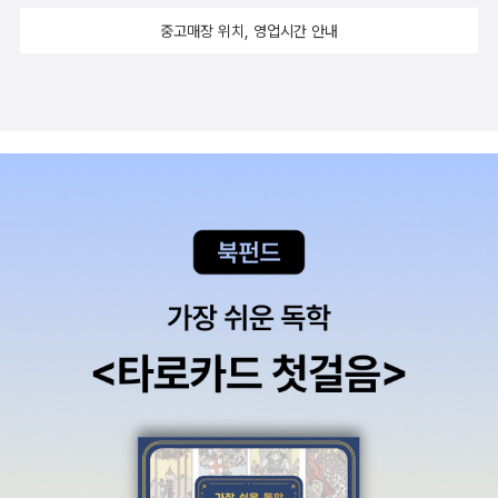
활용해 줘야겠지요?태풍은 무엇일까?라고 물어보니'뭔데요?'라고
중고매장 위치, 영업시간 안내
답하는 아이입니다.어른들도 익숙한 어휘지만 국어사전처럼 정의 내
리며설명하긴 어렵잖아요. 책을 열심히 읽었으니 뒷면에 나온 설명을
상세하게 읽어줍니다.이번 놓지마 과학 신간은 단연 최고 같아요.학
습만화에 대한 기준이 따로 있으신가요?전 남편의 권유로 아이들이
정말 좋아하는 시리즈는 구매를 해주었습니다.그랬더니 잠자리 독서
를 하긴 하는데어느 순간 자기 전 꼭 읽는 책이학습만화가 되었다는
슬픈 이야기가 있어요.^^그게 꼭 나쁘게 보이진 않습니다.이렇게 학
습만화만 읽다보면 습관이 또 흐트러질까 걱정하지만요즘은 조금 유
연하게 생각하고 있습니다.그나저나 정신이의 매력은 무엇이길래 아
이가 이렇게 정말 정신을 쏙 빼놓을 정도로좋아하는 걸까요?아이에
게 읽어달라고 하세요.반짝반짝한 눈으로 신나게 읽어주는 아이의 모
습은 보너스로 볼 수 있으실 거에요!즐거운 독서 시간 보내시길 바랍
니다.* 출판사로부터 책을 제공받아 주관적으로 작성한 글입니다.