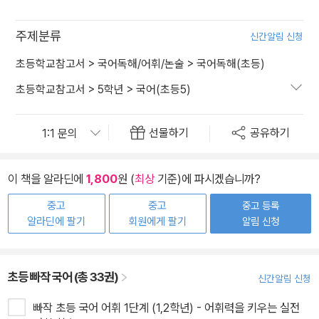
주제분류
신간알림 신청
초등학교참고서
>
국어독해/어휘/논술
>
국어독해(초등)
초등학교참고서
>
5학년
>
국어(초등5)
선물하기
공유하기
이 책을 알라딘에
1,800
원 (
최상
기준)에 파시겠습니까?
중고
중고
중고 등록
알라딘에 팔기
회원에게 팔기
알림 신청
초등 빠작 국어 (총 33권)
신간알림 신청
빠작 초등 국어 어휘 1단계 (1,2학년) - 어휘력을 키우는 실전