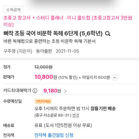
소득공제
초중고 참고서 + 스터디 플래너 · 미니 콜드컵 (초중고참고서 3만원
이상)
빠작 초등 국어 비문학 독해 6단계 (5,6학년)
바른 독해법으로 훈련하는 초등 비문학 독해 기본서
구주영
(지은이)
동아출판
2021-11-05
정가
12,000원
10,800
판매가
원
(10% 할인) +
마일리지 600원
9,180
카드최대혜택가
원
수령예상일
양탄자배송
오후 1시까지 주문하면 밤 11시
잠들기전 배송
(중구 서소문로 89-31 )
변경
배송료
유료 (도서 1만5천원 이상 무료)
전자책
전자책 출간알림 신청