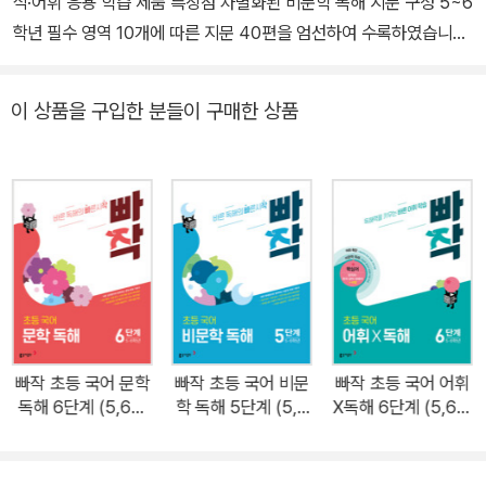
식·어휘 응용 학습 제품 특장점 차별화된 비문학 독해 지문 구성 5~6
학년 필수 영역 10개에 따른 지문 40편을 엄선하여 수록하였습니다.
언어, 인문, 사회, 문화, 경제, 과학, 기술, 예술, 인물, 환경 등의 지문
을 읽고 독해할 수 있습니다. 구조화된 지문 독해 문제 구성 [1. 핵심
이 상품을 구입한 분들이 구매한 상품
제재, 주제 파악]-[2~3. 세부 내용 이해]-[4. 적용 및 추론, 어휘·문
법]의 구조화한 4문항으로 구성하였습니다. 지문 독해 문제를 풀면
서 완벽하게 지문을 이해할 수 있습니다. 지문 구조 분석을 통한 바른
독해 훈련 설명문, 논설문 등 글의 종류에 따라 지문의 구조를 분석하
는 훈련을 하도록 구성하였습니다. 핵심 주제어, 글의 중심 내용 정리,
문단별 중심 내용 요약, 글의 구조 도식화 등을 통해 글의 구조를 바르
게 파악할 수 있습니다. 다양한 배경지식 습득 매 지문마다 5~6학년
눈높이에 맞는 배경지식을 수록하였습니다. 세밀화를 통해 지문의 내
용과 관련된 지식을 풍부하게 알 수 있도록 구성하였습니다. 지문별
빠작 초등 국어 문학
빠작 초등 국어 비문
빠작 초등 국어 어휘
5개 필수 어휘 학습 지문과 연계된 5개 어휘를 선별하여 구성하였습
독해 6단계 (5,6학
학 독해 5단계 (5,6
X독해 6단계 (5,6학
니다. 사전적 의미부터 문장에서의 쓰임을 알고, 독해에 적용하며 어
년)
학년)
년)
휘력을 향상시킬 수 있습니다.