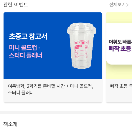
관련 이벤트
전체보기
여름방학, 2학기를 준비할 시간 + 미니 콜드컵,
빠작 초등 
스터디 플래너
책소개