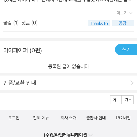
이해하는게 어려워서 포기하겠다고 했지만 어려우면 강의들으면서
더보기
해보자고 설득했더니 차근차근 매일매일 공부를 하더라고요.다양한
공감 (
1
)
댓글 (0)
문제유형, 지문분석과 어휘학습으로 인해 독해를 체계적으로 습득하
는데 도움이 많이 된 것 같아요.더불어 QR코드로 연결된 강의도 도
움이 많이 된 것 같아요.
쓰기
마이페이퍼 (0편)
등록된 글이 없습니다
반품/교환 안내
로그인
전체 메뉴
회사 소개
출판사 안내
PC 버전
(주)알라딘커뮤니케이션