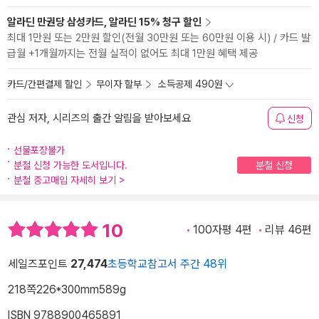
알라딘 만권당 삼성카드, 알라딘 15% 청구 할인
최대 1만원 또는 2만원 할인(전월 30만원 또는 60만원 이용 시) / 카드 발
급월 +1개월까지는 전월 실적이 없어도 최대 1만원 혜택 제공
카드/간편결제 할인
무이자 할부
소득공제 490원
관심 저자, 시리즈의 출간 알림을 받아보세요
신청
선물포장불가
분철 신청 가능한 도서입니다.
분철 신청
분철 중고매입 자세히 보기
>
10
100자평 4편
리뷰 46편
세일즈포인트
27,474
초등학교참고서 주간 48위
218쪽
226*300mm
589g
ISBN 9788900465891