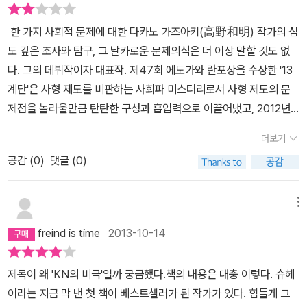
한 가지 사회적 문제에 대한 다카노 가즈아키(高野和明) 작가의 심
도 깊은 조사와 탐구, 그 날카로운 문제의식은 더 이상 말할 것도 없
다. 그의 데뷔작이자 대표작. 제47회 에도가와 란포상을 수상한 '13
계단'은 사형 제도를 비판하는 사회파 미스터리로서 사형 제도의 문
제점을 놀라울만큼 탄탄한 구성과 흡입력으로 이끌어냈고, 2012년
서점대상 2위, 제2회 야마다 후타로 상 등을 수상한 '제노사이드'에서
더보기
는 인간 학살에 대한 역사의식을 담아내어 논란이 된 바가 있다. 그런
공감 (
0
)
댓글 (0)
그가 KN의 비극(K.Nの悲劇)에서는 '중절'이라는 문제에 눈을 돌렸
다. '네가 말하는 대로지. 나는 이 손으로 수많은 아기를 죽여 왔어. 왠
지 알아? 무책임한 부모가. 사회가 아기를 죽이길 원해서였어!' KN의
메뉴
비극에서는 두 명의 'K.N'이 등장한다. 젊은 나이에 일약 베스트셀러
freind is time
2013-10-14
작가 자리에 오른 기자인 슈헤이와 결혼하여 계획되지 않은 임신을
하게 된 나쓰키 가나미. 그리고 가나미의 친구인 나카무라 구미이다.
제목이 왜 'KN의 비극'일까 궁금했다.책의 내용은 대충 이렇다. 슈헤
슈헤이는 베스트셀러에 오른 작품을 통하여 거액의 인세를 얻었다.
이라는 지금 막 낸 첫 책이 베스트셀러가 된 작가가 있다. 힘들게 그
그리고 그 돈으로 맨션을 장만했고 가나미와의 행복한 결혼생활이 펼