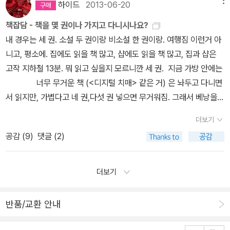
잃은 아버지의 복수이야기..사적 복수를 허용하지 않는 국가체제에
전 넉넉하다. 그런데 오늘은 오랫만에 상여금도 받는 월급날. 뭔가 맛
있는 작가다. 장르문학과 문단문학 사이를 넘나들며 활발한 활동을
하이드
2013-06-20
생기로 이 작업을 해냈다. 그의 지적인 겸손함과 정신적인 관대함, 작
프랑수아즈 사강의 병원치료기(?)를 엮은 에세이집 <독약>
서 살고 있는 우리가 범죄의 피해자가 되었을 때 어떻게 해야 할 것인
있는 걸 먹었으면 좋겠는데, 싶은 생각이 들지만 점심을 혼자 먹으니
보이고 있는 작가다. 이번에 작년 나오키상 최종 후보작이었던 <신월
은 것도 놓치지 않는 눈썰미와 자신을 낮추는 유머감각은 이론적이고
책잡담 - 책을 몇 권이나 가지고 다니시나요?
이 번역됐다. 1957년 당한 교통사고로 통증완화를 위한 약을 처방받
지 생각해 볼 기회를 주는 소설이다. 이 소설도 역시 빠르게 잘 읽힌
그 맛있는 걸 먹을수가 있어야지. 그래서 대신 책을 먹어보기로 했다.
담>이 번역 돼 그의 최근 문학세계를 들여다 볼 수 있는 좋은 계기를
복잡한 내용을 아주 매력적인 책으로 만들었다. 우주의 기원에 대한
내 경우는 세 권. 소설 두 권이랑 비소설 한 권이랑. 여행짐 이런거 아
으면서 환각을 경험하게 됐다고 한다. 원판 출간이 언젠지 모르겠다.
다. 4. <다잉 아이>히가시노 게이고 으스스한 납량물.. 제목 그
음... 맛난 책들. 마침 오늘 받은 시사인에 '여름의 책꽂이' 특집이 실려
제공한다.
논의에 매료된 사람이라면, 그리고 힉스 입자 발견과 같은 최근의 사
니고, 평소에. 집에도 읽을 책 많고, 샵에도 읽을 책 많고, 집과 샵은
<밤의 인문학>은 신촌의 뒷골목 바에서 나눈 인문토론정도로 생각하
대로 죽어가는 사람의 눈을 주제로 한 소설이다. 소설 분위기는 예전
있다. 만만하게 읽을 수 있는 책이 아니라고 생각해. 그런데 가
건에 주목하는 사람이라면 이 책을 읽어라.(프랜시스 케인) KN의 비
고작 지하철 13분. 뭐 읽고 싶을지 모르니깐 세 권. 지금 가방 안에는
면 되려나. 저자는 일러스트레이터 '밥장'이라는 분이다. 그 바닥에선
에 톰 크루즈의 <바닐라 스카이>라는 영화와 비슷한데 교통사고로
만히 책 소개를 읽고 있으면 마구 읽고 싶어지는 걸 어떻게 해야하나.
극다카노 가즈아키 지음, 김아영 옮김 / 황금가지가독성 만점의 서스
너무 무거운 책 (<디지털 치매> 같은 거) 은 놔두고 다니면
꽤나 이름이 알려진 분인 듯 한데 책 안의 그림체도 신선하고 한번 집
기억을 잃어버린 술집 바텐더가 진실을 찾아가는 내용이다. 한번 읽
이건 꼭 맛있는 음식을 마구 늘어놓고 다 먹어보고 싶은데 능력(!?)이
펜스!'
젊은 나이에 베스트셀러 작가가 된 슈헤이와 그의 아내 가나미.
서 읽지만, 가볍다고 네 권,다섯 권 넣으면 무거워짐. 그래서 베낭을
어들어 봐야겠다. 우리 찬호박 형님의 에세이 <끝이 있어야 시작도
기 시작하면 결말이 궁금해 결국 끝까지 다 읽어야 하는 소설이지만
안되는 내 몸뚱아리를 마주하고있는 것과 비슷한 느낌이다. 영양식으
집도 사고 딱히 남부러울 것이 없다. 그러나 예기치 않았던 임신이 부
벗을 수가 없다. 다카노 가즈아키의 신간 <K N 의 비극> 젊은 나
있다>도 나왔다. 메이저리그 124승 투수 아무나 하는거 아니다. 그
크게 권하고 싶은 작품은 아니다. 5. <새벽거리에서>히가시노
로, 특히나 요즘은 나날이 찌고 있는 살을 빼야 한다는 걱정까지 더해
더보기
부의 사이를 갈라 놓는다. 슈헤이는 기쁘지가 않다. 이제 막 베스트셀
이에 일약 베스트셀러 작가 자리에 오른 슈헤이는 새로운 맨션을 구
의 삶에서도 귀 기울일만한 것이 분명 있을 듯 하다. 니얼 퍼
게이고 불륜을 소재로 한 작품인데 결말의 반전이 충격적이다. 작가
서 음식에 대한 고민이 많은데 어떤 책을 먼저 골라 읽어야 하는지에
공감 (
9
)
댓글 (2)
러 작가가 된 그는 아직 자신이 불안정한 직업을 갖고 있다고 생각하
입하고 아내 가나미와의 행복한 삶을 꿈꾼다. 그러던 어느 날 임신한
거슨의 그리 중요하지 않은 책 같은 느낌을 주는 <위대한 퇴보>가 나
는 불륜에 대한 호오를 말하거나 윤리적 판단을 내리지는 않는다. 마
대한 고민도 그만큼 심각한거 아니겠는가. 아직 64도 못읽었고
기 때문이다. 좀더 시간이 지난 뒤에 다시 아기를 갖자고, 슈헤이는 가
사실을 알게 된 가나미가 기뻐하며 남편에게 소식을 전하지만, 슈헤
왔다. 나에게는 별 관심을 끌지 않는 책이었지만 일단 니얼 퍼거슨이
지막 몇 십장까지 통속적인 불륜소설처럼 보이지만 예상하지못한 반
미소짓는 사람도 못읽었는데 다카노 가즈아키의 신간이 나와버렸다.
나미에게 중절수술을 제안한다. 아기를 가졌다고 좋아하던 가나미는
이는 불안정한 직업과 맨션을 구입하는 데 탕진한 재산 때문에 좀 더
니 한 번 정리를 해 둔다. 천병희 옹의 <이솝우화> 번역본도 나왔고,
더보기
전은 독 자들을 멍하게 만든다. 결말은 희극도 비극도 아니고 불륜은
제노사이드 이후의 작품이라 더 기대가 되는데 말이다. 아, 그러고 보
그의 설득 끝에 어렵사리 마음을 바꾸고... 그때부터 가나미에게서 다
여유가 생긴 다음에 아이를 갖자며 중절 수술을 제안한다. 가나미는
미켈란젤로, 피카소, 랭보, 고흐, 카프카, 울프, 워홀, 비틀즈, 앨리엇
희미한 안개속으로 사라져 버린다. 와타나베 준이치의<실락원>처럼
니. 사실 솔로몬의 위증도. 하긴 그건 3권까지 출간되어야 읽기 시작
른 인격이 출현하기 시작한다. 이 또다른 인격은 스트레스로 인해 출
괴로워하면서도 마지못해 수긍한다. 그러나 이후 가나미에게 다른 여
등의 삶을 통해 창조적인 사람들의 열정을 풀어 쓴 <너는 가슴을 따
불륜남녀의 비극적 선택도 없지만 불륜이라는 행위그 자체는 실감나
할 생각이니 미미여사 노트 때문에 래핑을 뜯었을 뿐. 타샤의 나
반품/교환 안내
현한 가나미의 또다른 자아일까? 아니면 영아의 죽음과 관련된 어떤
성의 의식이 나타나는 이변이 벌어지고 정신과 의사인 이소가이라 그
라 살고있는가>도 읽을 만 하다. 내가 보기엔 이 책은 제목 실패다. 내
게 묘사된다. 재미있게 읽은 소설이다. 영화로 제작되도 좋을 스토리
의 정원 말고 다른 책들은 어디 박혀있는지 찾을 수가 없어서 새 책이
심령 현상일까?
은 다카노 가즈아키가 <제노사이드>를 쓰기 전, 본래
녀를 돕기 위해 나서면서 사태는 겉잡을 수 없이 급변한다. 과연 가나
용은 자기계발서가 아닌데, 제목에서 펼쳐보고 싶은 마음이 뚝 떨어