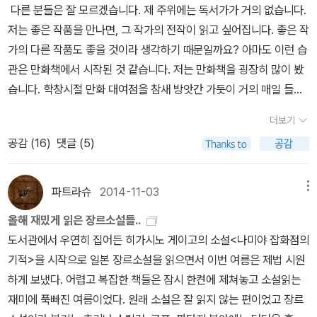
다른 분들은 잘 모르겠습니다. 제 주위에는 독서가가 거의 없습니다.
등 통화해야 할 사람들은 많았다. 20통 이상의 통화를 했고, 통화 시
저는 좋은 작품을 만나면, 그 작가의 전작이 읽고 싶어집니다. 좋은 작
간은 대부분 5분을 넘겼고, 가장 긴 통화는 40분 가량이었다.다행히
가의 다른 작품도 좋을 것이라 생각하기 때문일까요? 아마도 이런 습
전화 업무를 통해 해결하려던 부분들은 대부분 잘 풀렸다. 출근을 하
관은 만화책에서 시작된 것 같습니다. 저는 만화책을 굉장히 많이 봤
진 않았지만, 퇴근 시간 무렵 나도 자체적으로 일을 접었다. 밀려 있는
습니다. 학창시절 만화 대여점을 참새 방앗간 가듯이 거의 매일 들렀
엄청난 서류 작업이 마음에 걸렸지만, 그래도 전화로 해결한 일들이
습니다. 좋아하는 작품의 신간이 나왔을 때의 기쁨. 아마 아시는 분은
있으니 마음이 아주 불편하지는 않았다.그리고 오늘 아침, 눈을 뜨니
더보기
아실 겁니다. 항상 재미있는 만화책을 찾다보니 우연히 '좋은 작가의
어제보다 훨씬 더 증상이 좋아졌다. 드디어 조심스레 팔을 움직일 수
공감 (
16
)
댓글 (5)
작품은 대부분 좋다.' 라는 것을 깨닫게 되었나 봅니다. 물론, 예외는
있었다. 절대 올려지지 않던 팔이 이젠 귀에 닿을 만큼 올라갔다. 몸을
있지만요. 그래서인지 영화를 볼 때도 좋아하는 배우나 좋아하는 감
일으켜 친구가 보내준 볼빨간 사춘기의 신곡들을 들으며 스트레칭을
독의 작품을 위주로 선택할 때가 많습니다. <서유기 선리기연>을 보
파트라슈
2014-11-03
메뉴
했다. 노래는 아직 귀에 익지 않아서인지 아주 좋은 줄 모르겠는데, 목
고, 주성치의 영화를 모조리 봤었습니다. 주성치영화가 아니라면 도
소리는 참 좋다! 왠지 저 목소리로 들으면 뽕짝이라도 아주 좋을 것 같
올해 재밌게 읽은 장르소설들..
저히 봐줄 수 없는 영화도 있었지만, 그래도 팬심으로 즐겁게 봤습니
다.노트북을 켜고 급한 메일 확인하고 간단한 업무를 하면서, 통증이
도서관에서 우연히 집어든 히가시노 게이고의 소설<나미야 잡화점의
다. 영화 <스윙걸즈>를 보고 우에노 주리에 빠져서 우에노 주리의 영
줄어서 다행이긴 한데, 이거 또 일하다보면 다시 근육이 굳을테고, 그
기적>을 시작으로 일본 장르소설을 읽으면서 이번 여름은 제법 시원
화와 드라마를 섭렵하기도 했습니다. 저는 아직도 주성치와 우에노
러면 또 아픈거 아닌가 싶은 걱정이 든다. 여전히 승모근의 피로는 그
하게 보냈다. 어렵고 복잡한 책들은 잠시 한켠에 제쳐놓고 소설읽는
주리의 팬입니다. 정말 많은 시간을 함께했으니까요. 그렇게 만화책,
대로였고, 손을 대기만 해도 아팠다. 무리하지 말아야 하는데, 연휴가
재미에 푹빠진 여름이었다. 원래 소설은 잘 읽지 않는 편이었고 장르
영화를 저자나 감독, 혹은 배우를 기준으로 선정해서 보았습니다. 물
끝나면 몰려들 그 어마어마한 일을 다 어떻게 해야 할까?연휴 시작!