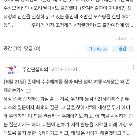
으라면 이<나미야 잡화점의 기적>을 넣고 싶다. 읽으면서 눈시울이
세 권이 다 완간됐다. <모방범> 이후로 꽤나 기대되는 사회소설인데,
대> 읽어보고 싶습니다. 작가의 두번째 작품 <그레이브 디거>과 <6
다. 이책 저책을 놓고 저울질하다 다카노 가즈아키의 [13 계단]으로
수상모음집인 <오리 날다>도 출간됐다. (한겨레출판이 아니네?) 정
뜨거워 붉어지는 카타르시스를 경험하게 한 소설은 아사다 지로의 단
학교문제를 다뤄서 그런가 선뜻 손이가지는 않는다. 일단은 1권을 읽
시간 후 너는 죽는다> 도요. 벌써 기대가 됩니다. 아마도 다카노 가
정했다. 최근 다시 읽은 [제노사이드]의 영향이 컸다. 얼른 이 책을 다
유정의 신간을 열심히 읽고 있는 중인데 조만간 포스팅을 한번 해야
편 <철도원>이후 처음이다. 오락성과 작품성을 모두 겸비한 최고의
어볼 생각이다. 시대물인 <진상>, 한국영화로도 제작된 <화차>가 최
즈아키는 저를 실망시키지 않을겁니다. 저는 이 부분에서 꽤 정확합
읽고 [KN의 비극]도 읽어야지. 자, 이제 씻고 애들 만나러 가야겠다.
겠다. 우리의 거장 조정래의 <정글만리>도 출간예정에 있
소설이다. 현실과 과거를 잊는 종이편지라는 설정이 독창적인 것은
근 주목할만 한 미야베 미유키의 작품이다. [ 히가시노 게이
니다.
그 전에 볼빨간 사춘기 노래 한 번만 더 듣자.
다. 전 3권으로 완간이라, 조정래의 소설 중에서는 가변운 편(?)에 속
아니지만(영화 시월애도 이런 설정이었음)요즘 종이편지는 공과금
고 ]말해서 무엇하랴. <백야행>부터 시작된 그의 인기 고공행진은 식
더보기
한다. 7월 17일이 발매일이니 아직도 한참 남았다. 믿고 보는 작가니
청구서와 다를 바 없는 시대이고 사람들은 더 이상 종이편지에 사연
을 줄은 모른다. 물론 영화는 참패했지만, 소설의 힘은 어느 작가보다
공감 (
12
)
댓글 (0)
까 미리 소개해도 되겠지? 환상물로 김지우의 <달을 사랑한 괴
과 이야기를 적지 않는다. 중고등학교 시절 가슴 두근거리며 쓴 펜팔
강했다. 단편집 <비상근>이 출격대기중이다. <나미야 잡화점의 기적
물>을 골랐다. 2권까지 나왔을 때 추가적으로 더 나온다고 하여 소개
편지처럼 히가시노 게이고는 나미야 잡화점에서 과거와 현재를 오고
>이 나온지 얼마 되지 않은 느낌인데, 살림에서 새로운 작품을 펴내
를 미뤘다. 완간이 됐으니 세트와 함께 올려둔다. 왠만하면 환상물 멀
가는 편지에 희망과 사랑을 담는 따뜻한 이야기를 엮어 놓았다. 일본
주간편집회의
2013-06-21
메뉴
나보다. 주로 현대문학, 재인에서 게이고의 책을 많이 번역하고있다.
리하는 편인데 요건 좀 끌린다. 일본 문학도 기대작이 쏟아
부동산 버블이 붕괴하던 과거와 현대, 그리고 환광원이라는 고아원
역자는 양윤옥, 김난주, 양억관, 이혁재가 거의 로테이션으로 하는 듯
[6월 21일] 존재의 수수께끼를 찾아 떠난 철학 여행 <세상은 왜 존
져 나왔다. 다카도 가즈아키의 신작
과 무라카미류의 <최후의 가족>
출신의 다양한 캐릭터들이 잘 짜여진 톱니바퀴처럼 굴러가는 기가막
하다. 뭐 인지도 있는 작가이다보니 인지도 있는 번역이 좋은 거겠지.
재하는가>
에쿠니 가오리의 <한낮인데 어두운 방> 이렇게 세 권이다. 그 중에서
힌 소설.. 무엇보다 좋았던 건 요즘 한국소설에서 잘 찾아볼 수 없었던
개인적으로 <방황하는 칼날>을 재미있게 읽었었다. [ 오쿠
세상은 왜 존재하는가짐 홀트 지음, 우진하 옮김 / 21세기북스'인류
는 역시 내 스타일로 다카노 가즈아키의 작품이 손에 들린다. 에쿠니
서사의 힘을 다시 느낄 수 있어 좋았다. 재미와 감동 두마리 토끼를
다 히데오 ]임순례 감독의 손에 의해 오쿠다 히데오의 <남쪽으로 튀
최초의 질문이자 최후의 질문, 그 답을 찾아서'“왜 세상은 무가 아니
가오리는 여성독자들의 지지를 받고 있는데, <냉정과 열정사이>때문
다 잡을 수 있는 최고의 작품. 누구한테나 추천하고 싶다. 2. <용의
어>가 기대이하의 흥행을 하면서 오쿠다 히데오의 소설도 별 주목을
라 유인가?” 이 책을 관통하는 주제이기도 하고, 이 책을 시작하게 만
이 아닐까 싶다. 이 주에도 일본소설이 강세다. 소개하고싶
자 X의 헌신> 히가시노 게이고 이 소설도 너무 재미있게 읽었다. 추
받지 못했다. 어쨌든 그의 신간인 <소문의 여자>가 번역 돼 나왔고,
든 질문이기도 하다. 더불어 인류가 지적 활동을 시작한 이래 가장 오
은 책이 더 있다. 누쿠이 도쿠로의 <신월담>과 사쿠라바 카즈키의 <
리소설을 가장한 사랑이야기. 사랑의 형태와 변주의 극단이 어느정도
<쥰 페이, 다시 생각해!>도 같은 시기에 번역됐다. [ 다카노
래도록 풀지 못한 숙제이기도 하고, 꽤 많은 사람이 해결했다고 착각
고야> 그리고 나쓰메 소세키의 <쿠사마쿠라>다. <고야>의 경우 또