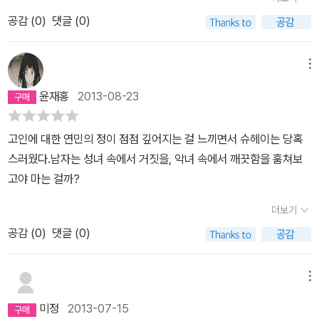
여다보게 된다.아이를 너무도 간절하게 갖고 싶은 경우가 아니었을
그것도 그 아내를 중심으로. 한편 그들을 치료하게 된 의사는 그에게
때, 부담으로 다가온 임신에 대해 많이 망설였던 점, 아이를 보호하고
공감 (
0
)
댓글 (0)
도 사연이 있어 혼신을 다해 치료에 임하는데... 워낙 제노사이드가 대
자신만의 아이를 낳고 싶은 '엄마가 되는 과정', '아빠가 되어가는 과
작이라 그런가 확실히 이번 소설은 느낌이 덜하다. 그냥저냥 볼만한
정'을 보여주고 있었다. 어느 날 아이가 생기고, 바로 부모가 될 준비
정도라고 해야하나? 물론 지루하거나 하진 않지만.
메뉴
가 되지 않는다. 책을 읽어도, 지식일 뿐이고, 진짜 부모가 되어가는
윤재홍
2013-08-23
과정은 아이를 키우면서 배워가는 것 같다. 사랑을 하는 일에도 책임
감이 함께 온다는 것을 작가는 이야기하고 있다. 새생명의 탄생을 지
고인에 대한 연민의 정이 점점 깊어지는 걸 느끼면서 슈헤이는 당혹
켜보는 경이를 느껴본 사람은 알것이다. 생명의 소중함을 일깨워주는
스러웠다.남자는 성녀 속에서 거짓을, 악녀 속에서 깨끗함을 훔쳐보
글이었다..
고야 마는 걸까?
더보기
공감 (
0
)
댓글 (0)
메뉴
미정
2013-07-15