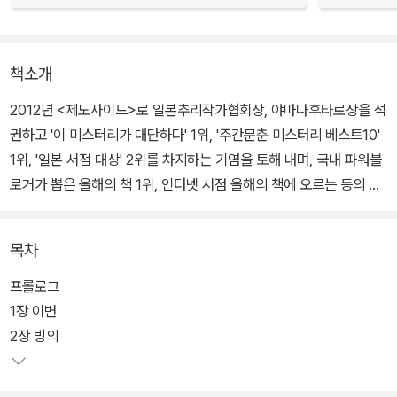
책소개
2012년 <제노사이드>로 일본추리작가협회상, 야마다후타로상을 석
권하고 '이 미스터리가 대단하다' 1위, '주간문춘 미스터리 베스트10'
1위, '일본 서점 대상' 2위를 차지하는 기염을 토해 내며, 국내 파워블
로거가 뽑은 올해의 책 1위, 인터넷 서점 올해의 책에 오르는 등의 저
력을 발휘한 다카노 가즈아키의 장편 소설.
목차
다카노 가즈아키는, 밀도 있는 구성과 속도감 있는 전개뿐 아니라 사
회문제를 심도 있게 다루는 작품을 연달아 발표하여 사회파 미스터리
프롤로그
의 선두주자로 주목받아왔다. 이번에 출간된 <K.N의 비극>에서 임
1장 이변
신과 중절이라는 민감한 소재를 흥미로운 스토리에 담아 냄으로써 또
2장 빙의
한 번 독자들에게 깊이 있는 메시지를 던진다.