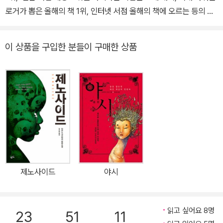
10’ 랭킹 1위와 일본 전역의 서점 직원이 직접 가장 추천하고 싶은 책
로거가 뽑은 올해의 책 1위, 인터넷 서점 올해의 책에 오르는 등의 저
을 선정하는 ‘일본 서점 대상’에서 2위에 오르는 영예를 누렸다. 202
력을 발휘한 다카노 가즈아키의 장편 소설『K·N의 비극』이 드디어 출
2년, 『제노사이드』 이후 11년 만에 출간한 장편소설 『건널목의 유령』
간되었다. 사형 제도를 다룬 『13계단』으로 에도가와 란포 상을 수상
이 상품을 구입한 분들이 구매한 상품
으로 이듬해 제169회 나오키상 후보에 올랐다.
과 함께 수상작 역대 최단 100만 부를 돌파하며 화려하게 데뷔한 다
카노 가즈아키는, 밀도 있는 구성과 속도감 있는 전개뿐 아니라 사회
문제를 심도 있게 다루는 작품을 연달아 발표하여 사회파 미스터리의
선두주자로 주목받아왔다. 이번에 출간된 『K·N의 비극』에서 임신과
중절이라는 민감한 소재를 흥미로운 스토리에 담아 냄으로써 또 한
번 독자들에게 깊이 있는 메시지를 던진다. 그녀의 안에 누군가가 있
다! 날카로운 문제의식이 돋보이는 색다른 미스터리 서스펜스 걸작
젊은 나이에 일약 베스트셀러 작가 자리에 오른 슈헤이는 새로운 맨
션을 구입하고 아내 가나미와의 행복한 삶을 꿈꾼다. 그러던 어느 날
제노사이드
야시
임신한 사실을 알게 된 가나미가 기뻐하며 남편에게 소식을 전하지
만, 슈헤이는 불안정한 직업과 맨션을 구입하는 데 탕진한 재산 때문
에 좀 더 여유가 생긴 다음에 아이를 갖자며 중절 수술을 제안한다. 가
읽고 싶어요 8명
23
51
11
나미는 괴로워하면서도 마지못해 수긍한다. 그러나 이후 가나미에게