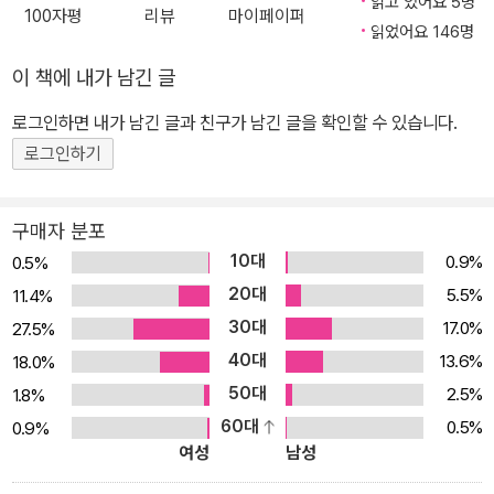
읽고 있어요 5명
100자평
리뷰
마이페이퍼
다른 여성의 의식이 나타나는 이변이 벌어지고 정신과 의사인 이소가
읽었어요 146명
이라 그녀를 돕기 위해 나서면서 사태는 겉잡을 수 없이 급변한다. 과
이 책에 내가 남긴 글
연 가나미에게 깃든 여성이 중절을 거부하기 위해 생긴 다른 인격인
가 아니면 유령이 빙의한 것인가? 『K·N의 비극』은 모호하게 그려지
로그인하면 내가 남긴 글과 친구가 남긴 글을 확인할 수 있습니다.
는 또 다른 여성의 존재를 통해 시종일관 스산한 공포를 느끼게 하며,
로그인하기
한정된 시간 동안 긴장감 넘치고 속도감 있게 전개되는 이야기를 통
해 스릴을 안겨 준다. 한편으로 다카노 가즈아키의 다른 작품에서 공
구매자 분포
통적으로 느낄 수 있는 인간에 대한 신뢰, 휴머니즘이라 부를 만한 것
10대
0.9%
0.5%
들이 이 소설에서도 고스란히 나타난다. 독자들은 임신부인 가나미의
20대
5.5%
11.4%
불안한 심리와 아내의 변모를 통해 슈헤이가 겪는 변화, 의사로서 이
30대
17.0%
27.5%
소가이가 갖는 고뇌를 통해 ‘생명이란 무엇인가?’, ‘무엇이 가장 중요
40대
13.6%
18.0%
한가?’를 다시금 생각해 보게 될 것이다.
50대
2.5%
1.8%
60대
0.5%
0.9%
여성
남성