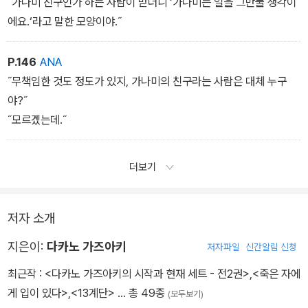
˝가나미 친구인가 하는 사람이 받더니 ‘가나미는 일을 그만둘 생각이
에요.‘라고 말한 모양이야.˝
P.146
ANA
˝무책임한 것도 정도가 있지, 가나미의 친구라는 사람은 대체 누구
야?˝
˝모르겠는데.˝
더보기
저자 소개
지은이:
다카노 가즈아키
저자파일
신간알림 신청
최근작 :
<다카노 가즈아키의 시작과 현재 세트 - 전2권>
,
<죽은 자에
게 입이 있다>
,
<13계단>
… 총 49종
(모두보기)