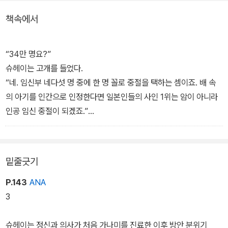
젊은 나이에 일약 베스트셀러 작가 자리에 오른 슈헤이는 새로운 맨
책속에서
션을 구입하고 아내 가나미와의 행복한 삶을 꿈꾼다. 그러던 어느 날
임신한 사실을 알게 된 가나미가 기뻐하며 남편에게 소식을 전하지
만, 슈헤이는 불안정한 직업과 맨션을 구입하는 데 탕진한 재산 때문
“34만 명요?”
에 좀 더 여유가 생긴 다음에 아이를 갖자며 중절 수술을 제안한다.
슈헤이는 고개를 들었다.
“네. 임신부 네다섯 명 중에 한 명 꼴로 중절을 택하는 셈이죠. 배 속
가나미는 괴로워하면서도 마지못해 수긍한다. 그러나 이후 가나미에
의 아기를 인간으로 인정한다면 일본인들의 사인 1위는 암이 아니라
게 다른 여성의 의식이 나타나는 이변이 벌어지고 정신과 의사인 이
인공 임신 중절이 되겠죠.”
소가이라 그녀를 돕기 위해 나서면서 사태는 겉잡을 수 없이 급변한
슈헤이는 입을 꾹 다문 채 살처분을 당하는 반려동물을 생각했다. 주
다. 과연 가나미에게 깃든 여성이 중절을 거부하기 위해 생긴 다른 인
인이 내버려 안락사를 당하는 개와 고양이 수는 각 약 30만 마리였
격인가 아니면 유령이 빙의한 것인가?
다. 이 나라에는 처분되는 개나 고양이보다 중절당하는 태아 수가 훨
밑줄긋기
씬 많은 걸까?
P.143
ANA
3
슈헤이는 정신과 의사가 처음 가나미를 진료한 이후 방안 분위기