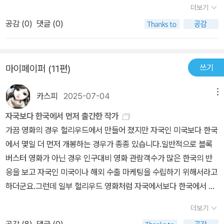
더보기
었던 맛깔나는 표지와 달리 개인적으로 이 책의 재미는 아쉽게만 느
보일드 카테고리의 스타일에 포함되는 듯 한데, 평소 매우 고전적인
껴졌다. 다카노 가즈아키 작가는 13계단에서 사형수의 공포심을 생생
공감 (
0
)
댓글 (0)
미장센의 본격 미스테리물을 선호하는 나에게도 매우 매력적인 작품
하게 묘사하고 탄탄한 구성의 스토리텔링을 통해 독자에게 충격과 몰
이었다. 등장인물들의 성격과 개별적 비하인드 스토리가 어떠한 반전
입을 선사했다. 그러나 이 KN의 비극은 13계단처럼 잘 읽히지 않는
을 위해 매우 치밀하게 설정되고 설명되는 보편적인 미스테리물은 아
다. 다소 딱딱하게 느껴지는 문장은 물론이고 무엇보다도 반복되는
쓰기
마이페이퍼 (11편)
니다. 그러나 전체적 구성이 탄탄하며, 담아내고자 하는 정보, 메시지
구성, 쓸데없는 지면의 낭비가 가독성을 흐려 반복되는 이야기에 곧
와 풀어가려 한 메인스토리는 완벽하게 집필한 것으로 보인다. 작품
잘 지루함을 느끼고 책을 덮게되고는 했다. 의사인 이소가이는 계속
카스피
2025-07-04
메뉴
의 분위기는 매우 강렬하며, 숨이 조여오는 긴박함이 전반적이다. 때
해서 슈헤이의 아내인 가나미에게 찾아온 정신병이 무엇인지 찾아내
문에 미스테리 매니아들 중에서도 고전적 분위기가 내뿜는 스산함을
자국보다 한국에서 먼저 출간한 작가
려고 노력한다. 가나미의 상태를 해명하는 것은 이 작품에서 꼭 필요
좋아하는 독자들은 크게 선호하지 않을 수 있다. 나 역시도 다카노 작
가끔 영화의 경우 헐리우드에서 만들어 졌지만 자국인 미국보다 한국
한 장면이지만, 의학서를 뒤지다가 결국 '답이 나오지 않는다'로 끝나
가의 작품은 13계단과 이 작품만을 강력 추천하고 싶으며, 이 작품보
에서 몇일 더 먼저 개봉하는 경우가 종종 있습니다.일반적으로 블록
는 내용도, 결과도 다르지 않은 장면이 여러 번 반복되어 몰입도와 가
다도 더 공상적인 소재들로 집필한 다른 몇 작품들은 크게 선호하진
버스터 영화가 아닌 경우 인구대비 영화 관람객수가 많은 한국의 반
독성을 낮춘다. 사형수의 오명을 벗기기 위하여 사형 제도에 대해 알
않는다. 다만 이러한 취향은 매우 헤비한 미스테리물 매니아들에게나
응을 보고 자국인 미국이나 해외 수출 마케팅을 수립하기 위해서라고
아보고 그를 통해 사형 제도를 비판하는 '목적'과 '탐구'과 정확히 일치
중요한 부분일 뿐, 일반소설 독자층들에게는 아야츠지 유키토나 요코
하더군요.그런데 일부 헐리우드 영화처럼 자국에서보다 한국에서 먼
하던 13계단과 다르게 이 작품에서 가나미의 '정신병에 대한 조사'는
미조 세이시 같은 작가들의 작품보다는 훨씬 더 감각적으로 어필 할
저 출간하는 희안한 책이 있어 소개해 드립니다.(2025년 6월 황금가
'중절'과 '생명'이라는 작품의 주제와는 전혀 동떨어져있는 탐구이다.
더보기
스 있으리라 본다. 앞으로 일본 미스테리 장르 소설들이 더욱 활발히
지 출간)일본 추리소설의 거장중 한명인 다카노 카즈아키의 신작 죽
작가는 이 작품에서 의사인 이소가이에게 정신병에 대한 의학서를 읽
국내에 번역되기를 학수고대하는 마음으로 처음 리뷰를 작성해본다.
공감 (
8
)
댓글 (0)