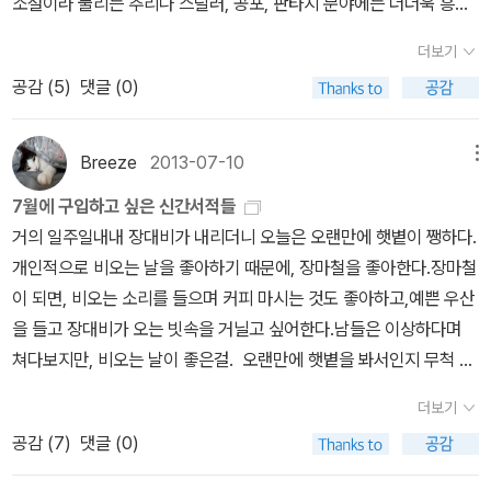
소설이라 불리는 추리나 스릴러, 공포, 판타지 분야에는 더더욱 흥미
론, 작품을 기준으로 본 만화나 영화도 많습니다. 책도 마찬가지입니
어쨌거나 연휴 시작이다. 오늘은 오랜만에 애들을 만나는 날이다. 걱
가 없었다. 그런데 히가시노 게이고의 <나미야 잡화점의 기적>부터
다. 좋은 작품을 만나게 되면, 그 저자의 작품을 모두 읽어보고 싶어집
더보기
정은 잠시 접어두고, 애들이랑 재밌게 놀아야지. 이번에는 부산에 가
다카노 아키아즈의<제노사이드>,<13계단>같은 몇 몇 작품을 읽고
니다. '하정우' 가 충무로의 흥행보증수표인 것처럼, 좋은 작가는 제게
공감 (
5
)
댓글 (0)
서도 부모님과 잘 지내고 돌아와야지. 아버지와 정치 얘기로 다투지
나서는 이렇게 재미있고 유익한 소설들이 많았다는 사실에 많이 놀랐
확실한 보증입니다. 전작을 읽고 싶어지는 작가를 알게되는건 큰 기
말고, 어머니와 종교 문제로 다투지 말아야지. 다짐을 해본다.벌써 꽤
다. 특히 다카노 아키아즈의 <제노사이드>는 방대한 전문자료를 토
쁨입니다. 단 하나의 문제는 좋은 작가가 너무 많다는 겁니다. 너무 많
오래 전. 애들 엄마가 부산에 따라가지 않으면서 명절마다 혼자 애들
대로 한 지식오락물의 절정 그 자체였다. 사실 일본소설은 무라카미
Breeze
2013-07-10
메뉴
습니다. 제가 가장 좋아하는 작가는 무라카미 하루키입니다. 아직도
을 데리고 부산을 다녀왔는데, 그러다 재작년쯤 본인도 명절에 애들
하루키의 작품외에는 거의 아는 것도 없었고 예전에 미야베 미유키의
그의 모든 작품을 읽지 못했습니다. 표도르 미하일로비치 도스토예프
7월에 구입하고 싶은 신간서적들
과 집에 가고 싶다는 애들 엄마의 요청에 머리를 한 대 맞은 듯 한 느
<모방범>을 읽다가 질려버린 경험을 한 이후로 일본 추리소설이나
스키의 작품도 이제 하나씩 읽어나가고 있습니다. 좋아하는 작가는
거의 일주일내내 장대비가 내리더니 오늘은 오랜만에 햇볕이 쨍하다.
낌이 들었다. 당연히 그도 명절을 애들과 보내고 싶을 거란 생각을 못
장르소설에 흥미가 사라졌다. 미야베 미유키의 <모방범>은 밑도 끝
기하급수적으로 늘어나는데, 그 작가의 전작을 읽는 것은 산술적입니
개인적으로 비오는 날을 좋아하기 때문에, 장마철을 좋아한다.장마철
했다. 장모님은 가까이 사시니, 평소에도 자주 만나기 때문에, 우리 부
도 없이 이어지는 곁가지 이야기들에 정신을 차리지 못할 정도였다.
다. 도저히 감당이 안됩니다. 그럼에도 어찌되었든 다 읽느냐 못 읽느
이 되면, 비오는 소리를 들으며 커피 마시는 것도 좋아하고,예쁜 우산
모님은 명절 두 번과 여름 휴가 한 번, 일년에 겨우 3번 밖에 아이들을
그 소설에 등장하는 수많은 인물들의 자질구레한 일상사를 꾸역꾸역
냐는 중요하지 않습니다. 한 권, 한 권 읽어나가는 기쁨이 있으니까요.
을 들고 장대비가 오는 빗속을 거닐고 싶어한다.남들은 이상하다며
못 보니, 당연히 명절은 부산에서 보내야만 한다고 생각했다.애들엄
읽고 있으니 시간낭비도 이런 낭비가 없구나 하는 생각이 들었다. 양
다 읽었다고 해서 기쁨이 배가되진 않습니다. 전작을 읽는 것은 중요
쳐다보지만, 비오는 날이 좋은걸. 오랜만에 햇볕을 봐서인지 무척 더
마의 요청은 당연한 것이어서 곧바로 수락했다. 여름 휴가를 다녀오
파껍질처럼 끝없는 곁다리 이야기가 이어지는 홍명희의 <임꺽정>처
하지 않습니다. 한 권, 한 권 읽는 것이 소중하면 그만입니다. 오늘 방
웠다.일이 있어 출장을 나가 누군가의 결재를 기다리다가 왔더니 무
면 오래지 않아 추석이 오니, 설은 부산에서 보내고, 추석은 서울의 처
럼 <모방범>에 등장하는 인물들의 이야기는 소설전체와 어떤 유기적
더보기
금 막 다카노 가즈아키의 <13계단>을 읽었습니다. 얼마 전에 같은 작
척 덥다.챙겨갔던 '눈알 수집가'를 읽고 있었다.더위를 잘 견딘다고 생
가에서 보내기로 약속을 했다. 그래서 이번에는 혼자 부산에 갈 예정
관계를 맺지도 못하는 모래알 같았다. <모방범>을 읽는 내내 먼저 읽
공감 (
7
)
댓글 (0)
가의 <제노사이드>를 읽었습니다. <제노사이드>를 무척 재미있게
각했지만, 해가 다르게 덥게 느껴진다.땀으로 목욕을 하다시피하고
이다. 아이들이 없으니 기차표를 구하는 것도 한결 더 여유로웠다. 정
었던 페이지를 수시로 펼쳐서 앞에서 나온 인물들의 이름을 확인해야
읽었습니다만, 전작을 읽고 싶다는 생각은 들지 않았습니다. '<제노
시원한 사무실에 앉아 있으니 좀 살것 같다. 역시나 7월이 되니 구입
안되면 입석이라도 타도 된다 싶었다. 이번엔 연휴가 워낙 길어서 뒤