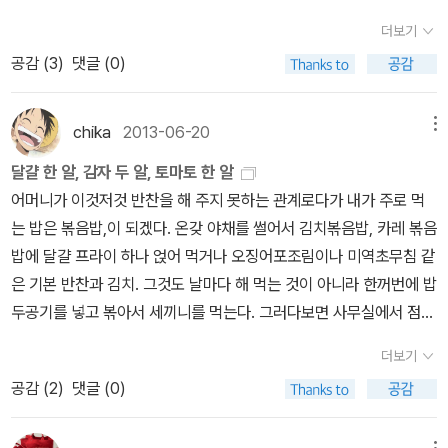
까지 갈 수 있는지 실감할 수 있다. 수학이라는 이데아에 탐닉하다가
가즈아키 ]<13계단>부터 본 독자라면 그의 신간이 나올때마다 책을
한 문제이기도 하다. 물론 대부분의 현명한 사람들은 이 문제를 접어
고양이에 관한 소설인데 저번주에도 고양이 관련 소설이 두 어 권 있
모든 희망을 잃고 죽을 날만 기다리던 천재수학자이자 수학교사 이시
더보기
집어들지 않을 수 없다. 모두 황금가지에서 꾸준히 다카노 가즈아키
두고 현실의 삶에 집중하지만, 소수의 특별한 사람들은 풀리지 않을
었던 것으로 기억한다. 언제 한번 다 같이 묶어봐야겠다. 뭐
가미.. 어느 날 그의 이웃집에 이사 온 모녀.. 이시가미의 순수에 대한
공감 (
3
)
댓글 (0)
의 책이 나오고 있다. 신간인
은 아직 어떨지 모르겠는데, 작년에 나온
줄 알면서도 여전히 이 문제에 매달려 평생을 보내기도 한다. 이 책은
댄브라운의 <인페르노> 알만한 사람은 다 알 것이다. 더 이상의 무슨
의지는 아름답고 맹목적이었다. 그러나 순백은 늘 때가 타고 변색되
<제노사이드>는 적절한 홍보와 작품이 입소문을 타면서 꽤 많이 읽
이 모든 사람들에 대한 취재이자, 그 가운데 한 사람의 기록이다.프리
설명이 필요하랴. 당기면 읽어라. 칼레드 호세이니의 <그리고 산이
기 쉽고 맑은 물은 오염되기 쉬운 법.. 소설에서는 사랑하는 이에 대한
힌 것 같다. [ 요코야마 히데오 ]듬성듬성하지만 그래도 꾸
랜서 작가 짐 홀트는 어렸을 때부터 하나님께서 무에서 유를 창조하
chika
2013-06-20
메뉴
울렸다>도 예판에 들어갔다. 이 표지는 영문판 아닌가? 왜 이게 올라
이시가미의 헌신은 끝내 좌절되고 만다.. 몇 년 전 한국에서도 이 소설
준히 번역돼고 있는 작가 중 한명인 요코야마 히데오. 기자로 활동하
셨다고 배웠지만, 종교에서 한 발만 벗어나도 답변이 불가능하다는
와있는지는 알라딘 고객센터에 문의하세요. <마의 산>이 <
을 원작으로 한국판 용의자x가 제작되었다. 방은진 감독, 류승범, 이
달걀 한 알, 감자 두 알, 토마토 한 알
다 1998년 마쓰모토 세이초상을 받으며 등단했다. 그의 소설 <클레
사실을 깨닫고는 이 문제에 천착하기 시작했다. 그는 이 존재의 수수
마법의 산>이란 제목으로 나온다. 역자는 원당희, 출판사는 세창출판
요원, 조진웅 주연이었는데 흥행에는 실패한 모양이다. 내가 보기엔
어머니가 이것저것 반찬을 해 주지 못하는 관계로다가 내가 주로 먹
이머즈 하이>가 합본되어 재출간됐고, 얼마 전에는 그의 신작 <64>
께끼를 풀기 위해 철학자와 신학자, 분자물리학자와 우주철학자 그리
사. <마법의 산>으로 번역하니까 느낌이 굉장히 다르다. 제발트의 <
원작의 묘미와 의도를 잘 살린 수작이었는데.. 류승범, 이요원, 조진웅
는 밥은 볶음밥,이 되겠다. 온갖 야채를 썰어서 김치볶음밥, 카레 볶음
가 번역돼기도 했다. <루팡의 소식>이후 그의 작품은 읽은 적이 없는
고 신화학자와 소설가를 차례로 만나며 생각의 범위를 넓히고, 역사
공중전과 문학>이 인문서가에 꽂힌 작가 시리즈로 나왔다. 이 책을
의 연기가 좋았고 방은진 감독의 연출도 좋았다. 이시가미 역을 맡은
밥에 달걀 프라이 하나 얹어 먹거나 오징어포조림이나 미역초무침 같
데 이번 <64>가 꽤 읽을 만 하다고 들었다. [ 에쿠니 가오
속의 그리고 오늘의 모범 답안을 이해하고 정리한다. 이 과정에서 그
보고 떠오른 책이 있는데 제길 생각이 안난다. 열린책들에서
류승범의 연기는 원작소설보다 더 잘 된 것 같다. 한국판 용의자x는
은 기본 반찬과 김치. 그것도 날마다 해 먹는 것이 아니라 한꺼번에 밥
리 ]여류작가 중에서는 에쿠니 가오리도 빼놓을 수 없다. 일본에서는
는 애완견과 어머니의 죽음을 겪는데, 저자가 경험한 두 층위의 이야
는 다비드 포앙키노스의 <레논>이라는 제목의 소설이 나왔는데, 비
원작과 결말이 확연히 다르다. 한국판 용의자x의 헌신은 어떤 결말일
두공기를 넣고 볶아서 세끼니를 먹는다. 그러다보면 사무실에서 점심
어떨런지 모르겠는데, <냉정과 열정사이>가 대박터진 이후 한 출판
기를 이렇게 정리할 수도 있겠다. “우리는 우주가 왜 존재하는지 결코
틀즈의 존 레논을 다룬 소설인 것 같다. 근데 레논이 맞냐 레넌이 맞
지 궁금한 분은 영화를 보시길.. 3. <방황하는 칼날>히가시노 게이
으로 3일 내리 먹게 되기도. 이번주가 그랬다. 월요일부터 수요일까
사에서 꾸준히 그녀의 작품이 번역돼고 있다. 그러나 일본문학 특유
알 수 없지만 존재가 사라질 때의 슬픔은 너무나 잘 알고 있다.” 결국
더보기
냐. 프랑스 소설로 <오르배 섬의 비밀>도 추가했다. 요새는 프랑스고
고 이 작품도 최근에 한국에서 정재영주연으로 영화화됐다. 한국판
지 밥 볶아 먹고 나니 오늘은 뭘 해 먹어야지? 라는 생각에 잠시 고민
의 건조함과 심심함이 도드라져 보이긴 한다. [ 누쿠이 도쿠
이 책이 찾아 헤맨, 인류가 풀지 못한 수수께끼의 해답도 여기 어딘가
공감 (
2
)
댓글 (0)
독일이고 소설이 많이 번역되지 않는 느낌이다. 시집으로는
방황하는 칼날은 아직보지 못했다. 딸을 가진 부모님들은 이 소설을
하는 척 하다가 마침 감자가 보이길래 그냥 감자를 쪄서 먹기로. 달걀
로 ]이른바 '증후군' 시리즈로 한국에서 눈도장을 찍은 작가 누쿠이 도
에서 발견할 수 있지 않을까.- 인문 MD 박태근추천사 : 무에서 유를
역시 메이저 출판사의 시집을 고를 수 밖에 없었다. 나는 시에 무지하
끝까지 읽는게 좀 부담스러울 것 같다. 철없는 고등학생들에게 딸을
도 삶고. 건강을 위해 토마토도 하나. 그렇게 해서 먹으니 한끼니가 완
쿠로는, 일본 문학을 잘 들여다 보는이가 아니라면 그냥 지나칠 수도
창조한다는 건 불가능해 보인다. 그렇지만 짐 홀트는 위대한 열정과
므로. 그 중에서도 창비에서 나온 정호승의 <여행>이 눈에 띈다.
메뉴