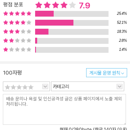
7.9
평점 분포
25.4%
52.1%
18.3%
2.8%
1.4%
100자평
게시물 운영 원칙
카테고리
현재
0
/280byte (한글 140자 이내)