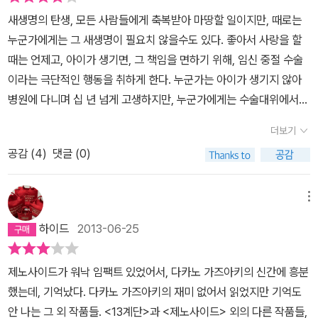
새생명의 탄생, 모든 사람들에게 축복받아 마땅할 일이지만, 때로는
누군가에게는 그 새생명이 필요치 않을수도 있다. 좋아서 사랑을 할
때는 언제고, 아이가 생기면, 그 책임을 면하기 위해, 임신 중절 수술
이라는 극단적인 행동을 취하게 한다. 누군가는 아이가 생기지 않아
병원에 다니며 십 년 넘게 고생하지만, 누군가에게는 수술대위에서
핏덩이로 쓰레기통에 버리고 있다. 아직 아이가 제대로 형성되기 전
더보기
이라고 하지만, 아주 적은 개월수부터 아이의 심장이며 장기가 생긴
공감 (
4
)
댓글 (0)
다는 사실을 간과하고 있다. 처음 아이를 임신하고 병원에 갔을때, 초
음파로 보여진 아이의 조그만 형체, 점 하나로 보였지만, 들리는 심장
소리에 가슴이 먹먹해짐을 느꼈다. '나, 살아 있어요.' 하고 외치는 듯
메뉴
한 심장소리에 아이가 얼른 커서 무사히 태어나길 기도했다. 개월수
하이드
2013-06-25
에 따라 들리는 태동에도 생명의 신비함을 느꼈다. 다카노 가즈아키
는 『제노사이드』에서 인간의 잔학성과 또 사람을 살리고자 하는 휴머
제노사이드가 워낙 임팩트 있었어서, 다카노 가즈아키의 신간에 흥분
니즘에 대해서 썼고, 『13계단』은 사형제도에 대해 말하고 있었다. 작
했는데, 기억났다. 다카노 가즈아키의 재미 없어서 읽었지만 기억도
가는 이번 작품 『KN의 비극』에서 생명의 소중함을 이야기한다. 또
안 나는 그 외 작품들. <13계단>과 <제노사이드> 외의 다른 작품들,