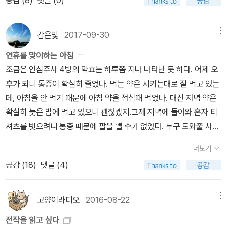
은자에게 입이있다는 단편집입니다. 초자연적인 요소가 가득 다긴 신
히기보다 '중절과 생명'이라는 주제에 대해 더욱 고심하게 만들었어야
전자책까지 매번 발행된다면 더 바랄 것이 없겠다.
간 단편집은 폭염의 무더위에 지친 이들이 읽으면 등골이 오싹할 정
하는 것이 아닐까. 결론적으로 독자에게 메시지를 전달하는 주제의식
도로 서늘한 느낌을 주어서 한여름 더위을 날릴 수 있다고 하는군요.
감은빛
2017-09-30
메뉴
이 부족했다고 생각된다. '정신병'이나 '심령 현상'이라는 소재 또한 애
다카노 가즈아키는 일본에서 각종 추리상을 수상한 사회파 추리소설
매하기 그지없다. '사형제도'와 '역사의식'과는 다르게 정확한 치료법
연휴를 맞이하는 아침
의 대표적인 작가로 국내에도 많은 작품들이 소개되어 있습니다. 그
으로 규명할 수 없는 '정신병'이나 논리적인 설명이 통하지 않는 허구
조금은 안심주사 4방의 약효는 하루쯤 지나 나타난 듯 하다. 어제 오
런데 일본의 인기 추리소설 작가가 자국인 일본보다 한국에서 신작을
의 '심령 현상'과 같은 소재에서는 공감을 얻기 힘들었다. 이것은 곧
후가 되니 통증이 확실히 줄었다. 먹는 약은 시키는대로 잘 먹고 있는
먼저 출간한다니 참 의외란 생각이 드는데 한편으론 한국의 추리소설
허술한 구성으로 이어져 마무리 또한 뻔하고 식상하여 커다란 실망감
데, 아침을 안 먹기 때문에 아침 약을 점심때 먹었다. 대신 저녁 약은
시장이 많이 확대된 것이란 생각에 기쁜 마음이 들기도 하네요^^by
을 안겨주었다. 기대감과는 다르게 읽는 재미는 물론 '중절'에 대한 사
확실히 늦은 밤에 먹고 있으니 괜찮겠지.그제 저녁에 들어와 혼자 티
caspi
회비판과 고민에 깊이 몰입하지 못했던 아쉬운 작품이 되었다. 데뷔
셔츠를 벗으려니 통증 때문에 팔을 뺄 수가 없었다. 누구 도와줄 사람
작인 13계단 이후 그만큼의 걸작이 나와 주지 않는 것이 안타까울 뿐
도 없고, 아픈데 옷 벗고 눕지도 못하는 구나 싶어서 좀 서러웠다. 통
더보기
이다.출처 : http://tlqtown.blogspot.kr/
증을 참고 억지로 팔을 빼고 옷을 벗었더니 나도 모르게 욕이 나왔다.
공감 (
18
)
댓글 (4)
어제 아침 전날과 별로 달라지지 않은 통증에 좀 놀라고, 도저히 팔을
움직일 수 없어 씻기도 어려웠고, 또 옷을 입기도 어려웠다. 사무실은
하루 빠지기로 마음 먹고, 자판을 두드려야 하는 일 대신 전화로 조율
고양이라디오
2016-08-22
메뉴
해야 하는 일을 주로 했다. 마침 에너지 슈퍼마켓 건과 태양광 발전소
전작을 읽고 싶다
추진 건으로 급한 통화를 해야 했다. 거래처와 시공사와 관련 공무원