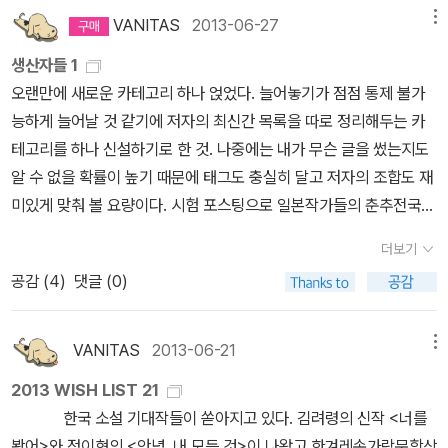
하는 번거로움은 몰입도와 소설적 재미를 크게 떨어뜨렸다. 소설읽기
사이드>가 괜찮으니 다른 작품도 한 번 읽어볼까?' 라는 생각으로 <1
하고 싶은 책들이 쌓여간다. 갖고 있거나올 책이거나읽고 싶은 책이
늦게 알아보아도 표가 있었다. 평소엔 애들 때문에 고려도 하지 못했
VANITAS
2013-06-27
메뉴
가 아닌 사전찾기나 색인찾아보기 작업이 되어버린 <모방범>읽기는
3계단>을 선택했습니다. 선정기준은 <13계단>은 '에도가와 란포상
거나하는 책들이다. 오랜만에 새로운 시집도 눈에 띈다. 조정래
던 새마을과 무궁화를 중심으로 알아봤다. 고속열차에 비해 1시간, 2
2권째 읽다가 포기해 버렸고 이 경험으로 한동안 일본추리소설은 재
생산자들 1
수상작' 이기 때문입니다. 저는 상받은 작품을 좋아합니다. 상또한 제
작가의 새로운 신작도 눈에 띄어 어서 구입해 읽고 싶다.이번엔 또 어
시간 가량 늦게 도착하지만 비용은 훨씬 더 쌌다.그렇게 저렴한 비용
미없고 지루해라는 선입견이 생기고 말았다. 일본 장르소설에 대한
오랜만에 새로운 카테고리 하나 얹었다. 늘어놓기가 점점 통제 불가
게는 하나의 보증입니다. 물론 상받은 작품이 모두 좋지는 않습니다.
떤 이야기로 우리들의 마음을 빼앗아갈까. 제18회 한겨레문학상
으로 기차를 예매해두었는데, 고향 친구(대학 동기)와 통화 하다가 그
흥미가 사라진 다음에도 인터넷 서점을 검색하다보면 자주 튀어나오
능하게 늘어날 것 같기에 저자의 최신간 목록을 따로 정리해두는 카
언제나 예외는 존재합니다. 결론을 말씀드리자면 다카노 가즈아키
수상작과 우수상을 받은 책들도 보인다. 요즘 월,화
들 형제가 일요일 새벽에 차를 몰고 내려간다는 얘길 들었다. 애들이
는 히가시노 게이고나 <나미야 잡화점의 기적>에 대한 호평이 눈에
테고리를 하나 신설하기로 한 것. 나중에는 내가 무슨 글을 썼는지도
의 전작을 읽고 싶어졌습니다. <13계단>은 처녀작이라는 것이 믿어
드라마 중 '불의 여신 정이'를 챙겨 보고 있는데, 드라마에서는 조선의
없다면 새벽에 내려가는 것도 가능하다. 게대가 기찻값도 아끼고, 오
밟혔다. 그런 호평들 중에는 한국에서 무라카미 하루키를 넘어서는
알 수 없을 확률이 높기 때문에 태그도 충실히 달고 저자의 조합도 재
지지 않을 만큼 훌륭했습니다. 집필에 2개월이 채 걸리지 않았다고
여자 사기장에 대한 이야기가 나온다. 그렇기 때문일까, 신작 목록을
랜만에 걔네와 수다도 떨고 마치 여행이라도 떠나는 기분으로 갈 수
작가라는 수식을 단 기사들이 그의 작품에 대한 관심을 크게 자극했
미있게 맞춰 볼 요량이다. 시험 포스팅으로 일본작가들의 춘추전국을
합니다. 작품마다 테마에 관한 전반적인 참고문헌 검토와 세부문헌과
보니 백파선 이라는 신간이 출판사 별로 보인다. 이 많은 책들
있을 것 같았다. 곧바로 내려가는 기차를 취소하고, 친구 동생 차에 한
다. 도서관에 가면 제일먼저 검색하는 책이 <나미야 잡화점의 기적>
맞이하는 이 시기에 일본의 무게있는 저자들을 정리해 보려한다.
취재를 병행하였다고 합니다. 그만큼 충실한 작품입니다. <제노사이
을 다 어쩌지?다 보고 싶고, 갖고 싶은데.시원한 곳에 앉아 하루 종일
자리를 예약했다.게다가 이번 추석엔 어머니가 어쩐 일로 먼저 우리
더보기
이었는데 검색할 때마다 대출중인데다가 예약이 몇 명 씩 붙어 있었
[ 무라카미 하루키 ]7월 문학계를 가장 핫하게 달굴 작가는
드>에서도 느꼈지만 자신이 쓰고 싶은 테마에 대해 정말 열심히 공부
이 책들을 읽는다면, 더위 쯤은 저만큼 날려버릴텐데.
끼리 어디 여행이라도 다녀오자고 제안했다. 아직 입금이 되진 않았
공감 (
4
)
댓글 (0)
다. 얼마전 직장 부근에 작은 도서관이 생겨 방문했다가 <나미야 잡
역시 무라카미 하루키일 것이다. 그를 좋아하든 싫어하든 작품은 당
하고 조사해서 소설을 씁니다. 소설을 읽으면서 그 테마에 대해 많은
지만, 마침 지난 번에 동네 쉼 활동가 프로그램에 뽑혀서 휴가비가 지
화점의 기적>을 입수한 뒤로 일본추리소설의 매력에 푹 빠진 여름이
분간 베스트셀러 목록에서 오르내릴 것이고, 다양한 후일담을 쏟아
것들을 알게 되고, 배우게 되고, 함께 생각하게 됩니다. 이런 소설들이
원되니, 그 돈으로 짧게 놀다와야겠다 싶었다. 아직 어딜 갈지는 정하
시작되었다. 올여름 초입부터 9월까지 장르소설 몇 편에 대해 간략한
낼 것이다. 직전에 번역 된 작품은 <잠>이라는 소설이었다. <1Q84
라면 모조리 읽을 만합니다. 재미도 있고, 유익하기도 합니다. <13계
VANITAS
2013-06-21
메뉴
지 못했는데, 어머니가 원하는 곳으로 갈 생각이다.아직 짐을 싸지 않
감상평을 적어 본다. 감상평을 써 놓고 나니 책 광고 같기도 함. 이 감
>이후 새 작품이 나오기까지 목마름을 달랠 작품인 듯 하다. 솔직히
단>은 '사형제도' 를 테마로 다뤘습니다. <제노사이드>는 제목에서
았는데, 며칠 전부터 무슨 책을 가져갈지 고민하고 있었다. 한 권을 가
2013 WISH LIST 21
상편은 지극히 개인적인 소견임. 1. <나미야 잡화점의 기적> 히가시
하루키 작품보다 정유정이나 김려령, 정이현의 신간이 더 많이 팔리
알 수 있듯이 인류의 '집단학살' 을 테마로 다룹니다. 이 외에도 '인공
져갈지, 두 권을 가져갈지. 가방이 작아서 두 권은 무리다 싶어 한 권
한국 소설 기대작들이 쏟아지고 있다. 김려령의 신작 <너를
노 게이고(양윤옥 옮김) 살아오면서 읽은 최고의 소설 다섯 가지를 꼽
길 바라는 마음이다. [ 미야베 미유키 ]미미여사의 신간도 이제
유산' 을 테마로 다룬 <K.N.의 비극>, '자살' 을 다룬 <유령 인명 구조
으로 정하려는데, 최근에 구매한 책이 좀 많아서 결정하기 쉽지 않았
봤어>와 정이현의 <안녕, 내 모든 것>이 나왔고 한겨레손가락문학상