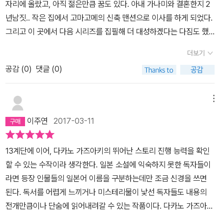
자리에 올랐고, 아직 젊은만큼 꿈도 있다. 아내 가나미와 결혼한지 2
쳐지는 듯 했다. 그러나 갑작스러운 아내의 임신 사실에 기쁨보다 먼
년남짓.. 작은 집에서 고마고메의 신축 맨션으로 이사를 하게 되었다.
저 찾아오는 계산. 수입과 빚, 양육비와 생활비... 결국 경제적으로 어
그리고 이 곳에서 다음 시리즈를 집필해 더 대성하겠다는 다짐도 했
렵다고 생각한 슈헤이는 가나미에게 중정을 하자고 설득하고 가나미
다. 그러던 중 아내 가나미가 아이를 가지게 되었다. 부부가 아기를 싫
는 이를 받아들인다. 그러나 중절을 위하여 병원에 찾아가자 갑자기
더보기
어하는 것은 아니지만 경제적 사정이 집 대출금 갚기도 빠듯하다. 슈
경련을 일으키며 다른 인격이 들어온 것처럼 공포스러운 모습을 보여
공감 (
0
)
댓글 (0)
헤이는 고정적인 수입이 있는 것도 아니기 때문에 부부는 아이를 지
주는 가나미. 그녀의 몸을 잠식한 것은 나카무라 구미라는 여성이었
우기로 결심한다. 그런데 지우기로 결심한 후부터 아내가 이상하다.
다. 슈헤이는 정신병인지 심령현상인지 모를 이 빙의 현상을 치료하
꼭 내 아내가 아닌 것만 같다. 이 책은 사회에 팽배해 있는 이기적인
메뉴
기 위하여 나카무라 구미를 찾아 나서고 산부인과 의사이자 정신과
중절수술에 대한 반기를 드는 작품이다. 책 속, 당시 일본에선 21주
의사인 이소가이는 가나미를 치료하고자 노력한다. 아내의 마음을 잠
이주연
2017-03-11
이하의 태아는 합법적으로 중절이 가능했다. 고로 21주 이전의 태아
식한 것은 정신적인 문제인가. 아니면 심령 현상인가. 두 명의 'K.
는 생명으로 보지 않는다는 것이다. 하지만 과연 21주 이전의 태아는
N'에게 닥쳐온 비극이 생명의 소중함에 대한 고민과 시사점을 던진
13계단에 이어, 다카노 가즈아키의 뛰어난 스토리 진행 능력을 확인
생명이 아닐까? 이 문제에 대해 생각해 보게 하는 책이다. 아이를 지
다. 슈헤이는 테이블 위에 놓인 나카무라 구미 명의의 모자 보건 수첩
할 수 있는 수작이라 생각한다. 일본 소설에 익숙하지 못한 독자들이
우는 것이 과연 나를 위해서 좋은 것일까? 내가 좀 더 편하게 살기 위
을 바라봤다. 흔해 빠진 이름이라는 생각이 들었다. 마치 여성 전체를
라면 등장 인물들의 일본어 이름을 구분하는데만 조금 신경을 쓰면
해서 생명이 희생되어야 하는 것일까?마음을 울리는 내용이다. 남자
대변하고 있기라도 하듯....... 하지만 '중절'이라는 사회적으로 민감한
된다. 독서를 어렵게 느끼거나 미스테리물이 낯선 독자들도 내용의
든 여자든 한 번쯤을 읽어보며, 이 문제에 대해 한 번 생각해보면 좋을
문제를 선택했으나, 그 메시지를 독자에게 제대로 전달할 수 있었느
전개만큼이나 단숨에 읽어내려갈 수 있는 작품이다. 다카노 가즈아키
듯 하다.
냐고 물으면 나는 '부족했다'고 밖에 할 말이 없다. 침을 고이게 만들
의 이러한 스토리 진행 방식은 일본내에서는 미스테리 장르 중 하드