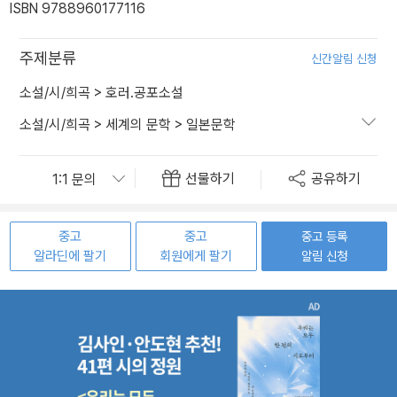
ISBN 9788960177116
주제분류
신간알림 신청
소설/시/희곡
>
호러.공포소설
소설/시/희곡
>
세계의 문학
>
일본문학
선물하기
공유하기
중고
중고
중고 등록
알라딘에 팔기
회원에게 팔기
알림 신청