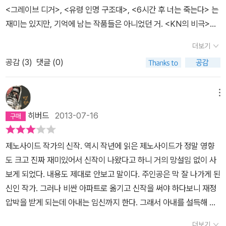
한 책임감이 따르지 않는 임신과 임신중절이 과연 옳은가. 그로 인해
<그레이브 디거>, <유령 인명 구조대>, <6시간 후 너는 죽는다> 는
아직 태어나지 않은 뱃속의 아이도 새생명을 가지고 있다는 사실을
재미는 있지만, 기억에 남는 작품들은 아니었던 거. <KN의 비극>도
이야기 한다. 결혼한지 얼마되지 않는 슈헤이는 작가다. 최근에 새로
후자에 들어갈듯하다. 쨌든, 재미만은 있어서 새벽에 폈다가 으시시
운 작품을 써 베스트셀러에 올랐고, 슈헤이는 아내 가나미와 살기위
더보기
으시시 하면서 밤을 꼴딱 새긴 했다. 어떤 느낌이냐면, 다카노 가즈아
해 넓은 맨션을 구입했다. 가나미의 수입과 자신의 슈헤이의 수입을
공감 (
3
)
댓글 (0)
키 책인데, 기시 유스케 같은 거. 기시 유스케는 좀 재미 없어도 내가
합치면 대출을 갚을수 있겠다 싶었다. 그러던차에 가나미가 임신했다
애정하는 작가라 좋은데, 다카노 가즈아키는 그 정도는 아니라서, <
는 소식을 전해오고, 더 경제적으로 안정될때 아이를 갖자며 임신중
제노사이드> 후에 읽은 책이라 약간 실망. 아이를 낳고 싶어하는 여
메뉴
절 수술을 하자고 가나미를 설득한다. 아이를 낳고 싶은 가나미는 어
자들과 아이를 지우고 싶어하는 남자들과 정신과/산부인과 의사. 로
쩔수 없이 수긍하고, 산부인과 의사였던 정신과 의사 이소가와가 그
히버드
2013-07-16
요약될 수 있는 미스터리라 하겠다.
들을 돕는다. 하지만 가나미에게 다른 여성의 존재가 보이기 시작했
다. 임신 중절을 막으려는 다른 인격인건지, 다른 여성으로 빙의된건
제노사이드 작가의 신작. 역시 작년에 읽은 제노사이드가 정말 영향
지 알수가 없다. 자신이 가진 것을 포기하지 못해 임신 중절을 택한
도 크고 진짜 재미있어서 신작이 나왔다고 하니 거의 망설임 없이 사
슈헤이는 모든 보통의 남자가 아닐까 싶다. 사실 여자로서 내가 만약
보게 되었다. 내용도 제대로 안보고 말이다. 주인공은 막 잘 나가게 된
가나미같은 상황이었다해도 아이를 중절수술에 마지못해 동의했을것
신인 작가. 그러나 비싼 아파트로 옮기고 신작을 써야 하다보니 재정
같다. 하지만 그들은 자신들에게 처한 힘든 상황에서 슬기롭게 헤쳐
압박을 받게 되는데 아내는 임신까지 한다. 그래서 아내를 설득해 낙
나가려는 모습을 보인다. 우리는 이 책을 읽고 한번쯤 우리 자신을 들
태를 하려고 하지만 그때부터 그의 주위에는 이상한 일이 일어난다.
더보기