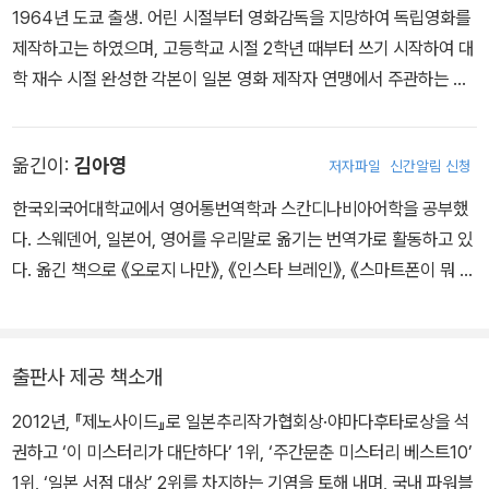
1964년 도쿄 출생. 어린 시절부터 영화감독을 지망하여 독립영화를
제작하고는 하였으며, 고등학교 시절 2학년 때부터 쓰기 시작하여 대
학 재수 시절 완성한 각본이 일본 영화 제작자 연맹에서 주관하는 기
도상 최종 후보에 오른 인연으로 영화감독 오카모토 기하치의 문하에
들어갔다. 1984년부터 영화와 텔레비전 촬영 현장에서 경험을 쌓았
옮긴이:
김아영
저자파일
신간알림 신청
고, 1989년 미국으로 건너가 로스앤젤레스 시티 컬리지에서 영화 연
출과 촬영, 편집을 공부했다. 1991년 귀국한 뒤에는 영화 및 텔레비
한국외국어대학교에서 영어통번역학과 스칸디나비아어학을 공부했
전 각본가로 활동하다가, 2001년 『13계단』으로 제47회 에도가와
다. 스웨덴어, 일본어, 영어를 우리말로 옮기는 번역가로 활동하고 있
란포상을 심사위원의 만장일치로 수상하며 소설가로 데뷔했다. 란포
다. 옮긴 책으로 《오로지 나만》, 《인스타 브레인》, 《스마트폰이 뭐 어
상 심사위원이었던 미야베 미유키는 “도저히 신인 작가라고 믿을 수
때서요?》, 《K·N의 비극》 들이 있다.
없다. 주도면밀한 구성과 탄탄하고 이지적인 문장에 읽을 때마다 감
탄사가 터져 나온다.”며 극찬했다. 이후 단편집인 『6시간 후 너는 죽
출판사 제공 책소개
는다』가 드라마로 제작되었을 때는 직접 각본을 담당했으며, 그중 한
에피소드인 「3시간 후 나는 죽는다」의 연출을 맡기도 했다. 2011년
2012년, 『제노사이드』로 일본추리작가협회상·야마다후타로상을 석
출간된 대작 『제노사이드』로 야마다 후타로상과 일본 추리작가협회
권하고 ‘이 미스터리가 대단하다’ 1위, ‘주간문춘 미스터리 베스트10’
상을 수상하고 ‘이 미스터리가 대단하다’, ‘주간문춘 미스터리 베스트
1위, ‘일본 서점 대상’ 2위를 차지하는 기염을 토해 내며, 국내 파워블