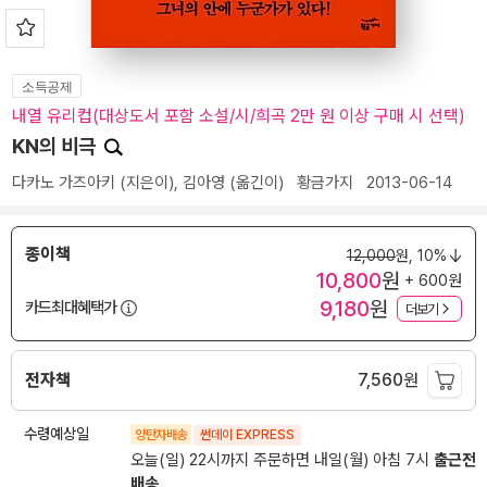
소득공제
내열 유리컵(대상도서 포함 소설/시/희곡 2만 원 이상 구매 시 선택)
KN의 비극
다카노 가즈아키
(지은이),
김아영
(옮긴이)
황금가지
2013-06-14
종이책
12,000
원,
10%
10,800
원
+ 600원
9,180
원
카드최대혜택가
더보기
전자책
7,560
원
수령예상일
양탄자배송
썬데이 EXPRESS
오늘(일) 22시까지 주문하면 내일(월) 아침 7시
출근전
배송