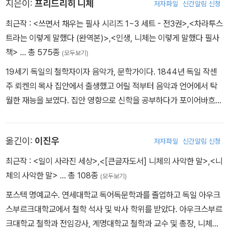
지은이:
프리드리히 니체
저자파일
신간알림 신청
최근작 :
<쓰면서 채우는 필사 시리즈 1~3 세트 - 전3권>
,
<차라투스
트라는 이렇게 말했다 (완역본)>
,
<인생, 니체는 이렇게 말했다 필사
책>
… 총 575종
(모두보기)
19세기 독일의 철학자이자 음악가, 문학가이다. 1844년 독일 작센
주 뢰켄의 목사 집안에서 출생했고 어릴 적부터 음악과 언어에서 탁
월한 재능을 보였다. 집안 영향으로 신학을 공부하다가 포이어바흐와
스피노자의 무신론적 사상에 감화되어 신학을 포기했다. 이후 본대학
교와 라이프치히대학교에서 언어학과 문예학을 전공했는데 박사 논
옮긴이:
이진우
저자파일
신간알림 신청
문을 제출하기 전에 이미 명문대인 스위스 바젤대학교에 초빙될 만큼
뛰어난 학생이었다. 1869년부터 스위스 바젤대학교에서 고전문헌학
최근작 :
<일이 사라진 세상>
,
<[큰글자도서] 니체의 사악한 말>
,
<니
교수로 일하던 그는 1879년 건강이 악화되면서 교수직을 그만두었
체의 사악한 말>
… 총 108종
(모두보기)
다. 편두통과 위통에 시달리는 데다가 우울증까지 앓았지만 10년간
포스텍 명예교수. 연세대학교 독어독문학과를 졸업하고 독일 아우크
호텔을 전전하며 저술 활동에 매진했다. 겨울에는 따뜻한 이탈리아에
스부르크대학교에서 철학 석사 및 박사 학위를 받았다. 아우크스부르
서 여름에는 독일이나 스위스에서 지내며 종교, 도덕 및 당대의 문화,
크대학교 철학과 전임강사, 계명대학교 철학과 교수 및 총장, 니체전
철학 그리고 과학에 대한 비평을 썼다. 그러던 중 1889년 초부터 정