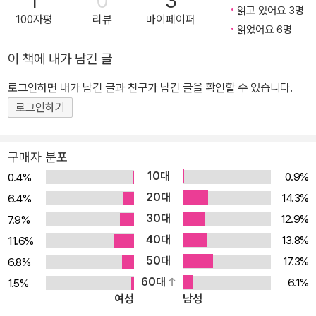
1
0
3
읽고 있어요 3명
써 신의 사망에서 지상의 의의를 말하고, 영원회귀에 의하여 긍정적
100자평
리뷰
마이페이퍼
읽었어요 6명
인 생의 최고 형식을 보임은 물론 초인의 이상을 설파했다. 이 외에
이 책에 내가 남긴 글
《선악의 피안》(1886) 《도덕의 계보학》(1887)에 이어 《권력에의
의지》를 장기간 준비했으나 정신이상이 일어나 미완으로 끝났다. 니
로그인하면 내가 남긴 글과 친구가 남긴 글을 확인할 수 있습니다.
체는 1889년 1월 3일 이탈리아의 토리노에서 발작을 일으킨 뒤부터
로그인하기
어머니와 함께 예나에서 거주했다. 어머니가 죽자 여동생 엘리자베트
가 니체를 바이마르로 옮겼고, 그는 1900년 8월 25일 바이마르에서
구매자 분포
죽었다.
10대
0.9%
0.4%
20대
14.3%
6.4%
30대
12.9%
7.9%
40대
13.8%
11.6%
50대
17.3%
6.8%
60대
6.1%
1.5%
여성
남성