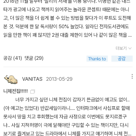
2018년 11월 말부터 '밀리의 서재'를 이용 중이다. 이병헌 같은 대스
타가 광고에 나오고 책까지 읽어주는 놀라운 콘셉트! 때문에는 아니
고, 더 많은 책을 더 쉽게 볼 수 있는 방법을 찾다가 이 루트도 도전해
본 것. 덕분에 한 달 독서량이 50% 늘었다. 알라딘 전자도서관에도
읽을 만한 책이 꽤 많지만 2권 대출 제한이 있어 나 같이 많은 책을 병
렬로 읽는 사람들에게는 아쉬움이 있었다. '밀리의 서재'는 30권을 한
더보기
꺼번에 대출해서 볼 수 있다. 또 알라딘 전자도서관은 본투리드 알라
공감 (
41
)
댓글 (29)
딘 신한카드 이용자, 크레마 구매자만 볼 수 있는 좁은 플랫폼인 거 같
아 답답하고 아깝다.이 글은 '밀리의 서재'를 광고하기 위해 쓴 게 아
니다. '밀리의 서재'나 '예스24 북클럽'을 이용하다 보니 알라딘이 이
VANITAS
2013-05-29
메뉴
분야에 더 관심을 기울여야 하는 게 아닌가 싶어서 건의 & 조언으로
니체전집!!!!!
올린 거다. 알라딘의 프로슈머로서ㅎㅎ;;김난도 外 『트렌드 코리아 2
너무 가지고 싶던 니체 전집이 갑자기 뜬금없이 예고도 없이..
019』에서도 말하고 있지만 요즘 사업의 가장 중요한 부분인 '콘셉
(아 예고는 있었다) 반값세일이라니.... 인터파크에서 사십프로 할때
트'를 알라딘이 '굿즈'로 잡고, 지금의 '굿즈' 시류에 너무 집중하고 있
못사서 땅을 치고 후회했는데 자금 사정으로 이번에도 못지르겠구
는 거 아닌가 싶다. 커피 사업은 잘 추진하신 거 같지만. 예쁘고 쓸모
나.. 사실 지적허영이 극에 달해야만 구입할 수 있는 책이지만, 다시
없는 쓰레기(흑흑, 이렇게 말하기 싫은데; 『트렌드 코리아 2019』에
보기로 즐겨보고 있는 드라마에서 니체를 가지고 얘기하며 니체 전집