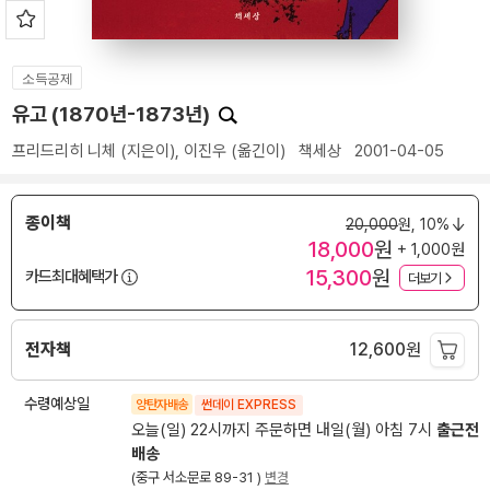
소득공제
유고 (1870년-1873년)
프리드리히 니체
(지은이),
이진우
(옮긴이)
책세상
2001-04-05
종이책
20,000
원,
10%
18,000
원
+ 1,000원
15,300
원
카드최대혜택가
더보기
전자책
12,600
원
수령예상일
양탄자배송
썬데이 EXPRESS
오늘(일) 22시까지 주문하면 내일(월) 아침 7시
출근전
배송
(중구 서소문로 89-31 )
변경