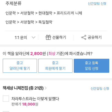
주제분류
신간알림 신청
인문학
>
서양철학
>
현대철학
>
프리드리히 니체
인문학
>
서양철학
>
독일철학
선물하기
공유하기
이 책을 알라딘에
2,800
원 (
최상
기준)에 파시겠습니까?
중고
중고
중고 등록
알라딘에 팔기
회원에게 팔기
알림 신청
책세상 니체전집 (총 21권)
신간알림 신청
차라투스트라는 이렇게 말했다
판매가
18,000
원