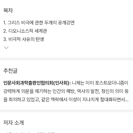
그러나 니체는 이러한 종말을 비극적으로 인식하면서도 또다른 철학
목차
적 믿음을 내세우는 대신 예술을 통해 새로운 삶을 건립하려고 한다.
그렇다면 그는 왜 이성에 대한 믿음이 실종된 시대에 새로운 삶을 위
1. 그리스 비극에 관한 두개의 공개강연
해 예술을 내세우는가? 이 책은 이 물음에 대한 해답의 실마리를 제
2. 디오니소스적 세계관
공한다.
3. 비극적 사유의 탄생
추천글
인문사회과학출판인협의회(인사회):
니체는 이미 포스트모더니즘이
강력하게 의문을 제기하는 인간의 해방, 역사의 발전, 정신의 의미 등
을 회의하고 있었고, 같은 맥락에서 이성이 지나치게 절대화되면서
오히려 삶에 대한 의미를 상실했다고 진단하고 철학의 종말을 고한
다.
저자 소개