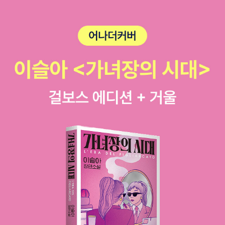
이 필요하리라 본다. 🚫 주의도서조던 피터슨 『12가지 인생의 법
칙』읽더라도 비판적으로! 매우 신중을 요함!​불안해하며 읽기 시작했
는데전형적인 미국식 자기계발서​진화론, 생물학, 뇌과학, 사회학, 문
학 많은 걸 가져오고 있고 새겨 들을 내용도 있지만 종교 나오니 다 무
너지는 비합리, 궤변이 느껴진다.도교 등 여타 종교 비교로도 합리화
하나 허점만 더 커질 뿐. 하버드대 교수였다는 게 무색. 이 많은 정보
소스들이 아깝다. 이 재료로 이렇게 만들다니.심리학으로 제발 이러
지 마세요ㅜㅜ​📎 '명석한 의식을 갖게 된 여성이 몽매한 남자를 용납
할 수는 없었다. 하와는 곧바로 금지된 열매를 아담과 함께 나누어 먹
었다. 아담에게도 자의식이 생겼다. 작은 변화가 일어났다. 태초부터
남성의 자의식은 여성이 만들어 준 것이다. 남성이 맡은 일을 제대로
하지 못했을 때 여성은 남성을 거부하는 방식으로 남성의 자의식을
깨운다. 때로는 망신 주기 방식을 쓸 때도 있다. 출산이라는 원초적인
역할을 맡고 있는 여성이 이런 식으로 남성을 자극하는 것은 이상한
일이 아니다. 오히려 그렇게 하지 않는 것이 더 이상하다. 자극을 통해
남성의 자의식을 일깨우는 여성의 능력은 원시적이지만 여전히 강력