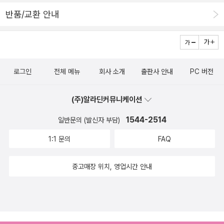
란 적 있다. 전자책도 보는 게 우월하다는 뜻이 아니라 적극적으로 활
반품/교환 안내
용해서 나쁠 게 아니, 더 좋다!는 뜻이다.아무튼 나는 밀리의 서재를
두 달 이용해 보고 가성비와 가심비 모두 만족스러워 계속 이용하기
로 했다. 밀리의 서재를 궁금해하는 사람들에게 정보가 될까 해서 알
라딘에도 그동안의 체험기를 올려 보겠다. 1 밀리의 서재 한 달 무
료 시작​이미 여러 전자도서관을 이용하고 있다. 결제까지 하며 e bo
로그인
전체 메뉴
회사 소개
출판사 안내
PC 버전
ok 앱까지 또 쓸 필요가 있을까 싶어서 밀리의 서재는 안 하고 있었
다.집에 묵혀두고 있는 책을 더 쉽게 읽을 수 있을 거 같아 한 달 체험
(주)알라딘커뮤니케이션
해 보기로~유발 하라리나 유시민같이 유명 저자 책은 이미 읽었거나
1544-2514
일반문의 (발신자 부담)
책을 갖고 있는 데다 베스트셀러나 쉬운 책 위주로 짜여 있어서 원하
1:1 문의
FAQ
는 책 찾는 것도 꽤나 일이다😑​전자책은 손쉽게 접근만 가능하다면
구매나 대여나 큰 차이 없다고 생각한다. 소장하면 여러 번 읽을 거 같
중고매장 위치, 영업시간 안내
지만 매일 쏟아져 나오는 책 속에서 사실상 그리 잘 되지도 않고. 밑줄
긋기 체크, 리뷰 쓰기 등 읽은 뒤처리만 잘 한다면야 대여가 훨씬 경제
적이다. 그래서 지속적으로 이용할 내실 있는 플랫폼이 중요. 교보나
yes24 북클럽은 이 시류를 잘 읽었다고 보는데 알라딘 서점도 대응