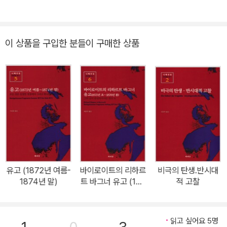
집 편집위원, 한국 니체학회 회장, 포스코교육재단 이사장, 포스텍 인
신이상 증세에 시달리다가 1900년 바이마르에서 생을 마감했다. 니
문사회학부장, 포스텍 인문기술융합연구소 소장, 한국 철학회 회장
체는 인간에게 참회, 속죄 등을 요구하는 기독교적 윤리를 거부했다.
등을 역임했다. 현재 포스텍 명예교수다. 니체 철학 최고의 권위자로,
이 상품을 구입한 분들이 구매한 상품
본인을 ‘망치를 든 철학자’라고 부르며 규범과 사상을 깨려고 했다.
니체가 그랬듯 인간 실존을 둘러싼 문제들에 대해 끊임없이 답을 찾
“신은 죽었다. 우리가 신을 죽였다”라고 한 그는 인간을 끊임없이 능
고 있다. 『니체의 사악한 말』 『화내며 살기엔 인생이 너무 짧다』 『AI
동적으로 자신의 삶을 창조하는 주체와 세계의 지배자인 초인(超人)
시대의 소크라테스』 『전쟁은 일어나지 않는다는 착각』 『개인주의를
에 이를 존재로 보았다. 초인은 전통적인 규범과 신앙을 뛰어넘어 새
권하다』 『균형이라는 삶의 기술』 『인생에 한번은 차라투스트라』 『한
로운 가치를 만들어내는 인간을 의미한다. 니체의 이런 철학은 바로
나 아렌트의 정치 강의』 『니체: 알프스에서 만난 차라투스트라』 『의
《차라투스트라는 이렇게 말했다》로 집대성됐고 철학은 철학 분야를
심의 철학』 『니체의 인생 강의』 등 다수의 저서를 집필했고, 『공산당
넘어 실존주의와 포스트모더니즘에까지 영향을 크게 미쳤다. 《비극
선언』 『인간의 조건』 『글로벌 위험사회』 『권력에의 의지』 『차라투스
의 탄생》(1872)에서 생의 환희와 염세, 긍정과 부정 등을 예술적 형
트라는 이렇게 말했다』 등을 우리말로 옮겼다. 다양한 매체를 통해 대
이상학으로 고찰했으며, 《반시대적 고찰》(1873~1876)에서는 유럽
중에게 철학으로 사유하는 힘을 전하고 있다.
문화에 대한 회의를 표명하고, 위대한 창조자인 천재를 문화의 이상
유고 (1872년 여름-
바이로이트의 리하르
비극의 탄생.반시대
1874년 말)
트 바그너 유고 (187
적 고찰
으로 하였다. 이 사상은 《인간적인, 너무나 인간적인》(1878~1880)
5년 초-1876년 봄)
에서 더 한층 명백해져, 새로운 이상에의 가치 전환을 시도하기에 이
른다. 《여명》(1881) 《즐거운 지혜》(1882)에 이어 《차라투스트라는
읽고 싶어요 5명
이렇게 말했다》(1883~1885)를 펴냈는데 ‘신은 죽었다’라고 함으로