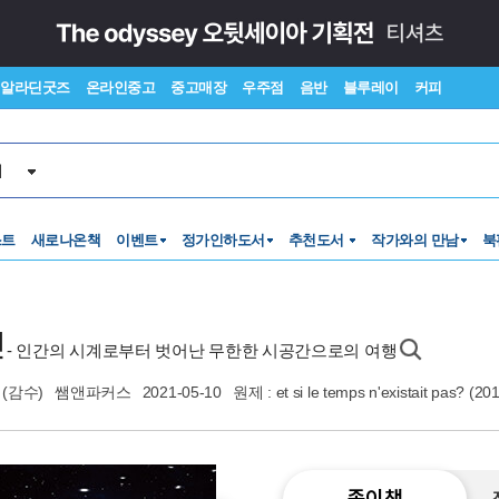
알라딘굿즈
온라인중고
중고매장
우주점
음반
블루레이
커피
서
스트
새로나온책
이벤트
정가인하도서
추천도서
작가와의 만남
북
면
- 인간의 시계로부터 벗어난 무한한 시공간으로의 여행
(감수)
쌤앤파커스
2021-05-10
원제 : et si le temps n'existait pas? (2
종이책