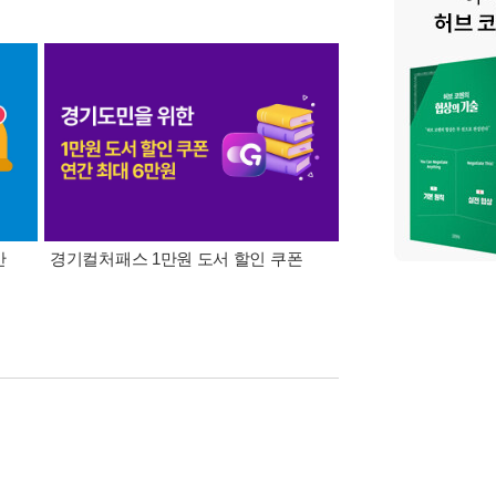
간
경기컬처패스 1만원 도서 할인 쿠폰
삼성카드가 쏜다! 알라