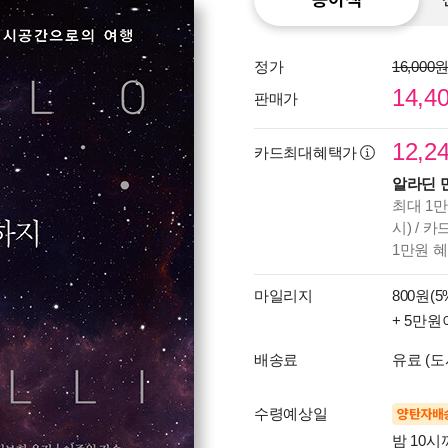
정가
16,000
14,4
판매가
12,2
카드최대혜택가
알라딘 
최대 1만
시) / 
1만원 
마일리지
800원(5
+ 5만원
배송료
유료 (도
수령예상일
양탄자배
밤 10