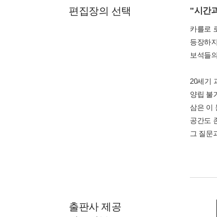
편집장의 선택
"시간과
카를로 
등장하지
보석들의
20세기
양립 불
삼은 이
공간도 
그 질문
출판사 제공