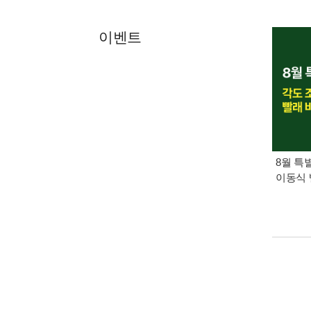
이벤트
8월 특
이동식 