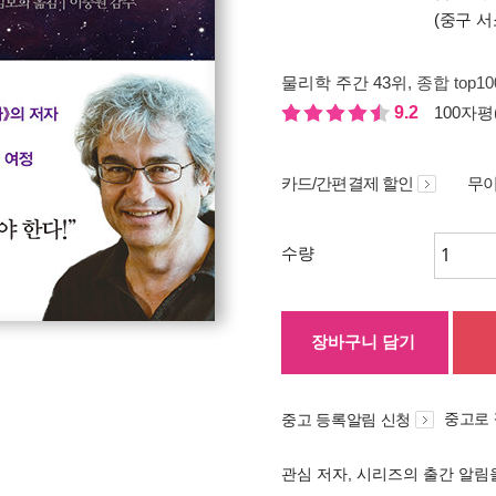
(중구 서
물리학 주간 43위
, 종합 top1
9.2
100자평(
카드/간편결제 할인
무이
수량
장바구니 담기
중고로
중고 등록알림 신청
관심 저자, 시리즈의 출간 알