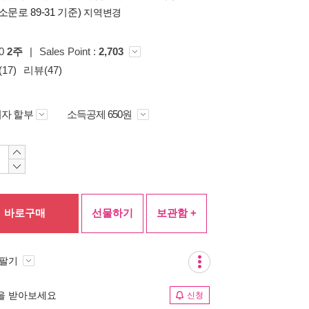
소문로 89-31 기준)
지역변경
00
2주
|
Sales Point :
2,703
17)
리뷰(47)
자 할부
소득공제 650원
바로구매
선물하기
보관함 +
 팔기
림을 받아보세요
신청