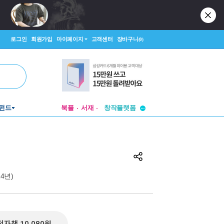
로그인
회원가입
마이페이지
고객센터
장바구니
(0)
투비컨티뉴드
펀드
북플
서재
창작플랫폼
투비컨티뉴드
014년)