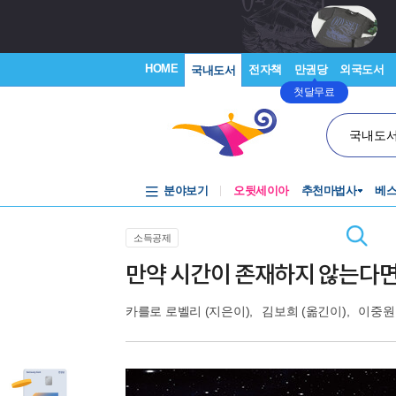
HOME
전자책
만권당
외국도서
국내도서
첫달무료
국내도
분야보기
오뒷세이아
추천마법사
베
소득공제
만약 시간이 존재하지 않는다
카를로 로벨리
(지은이),
김보희
(옮긴이),
이중원