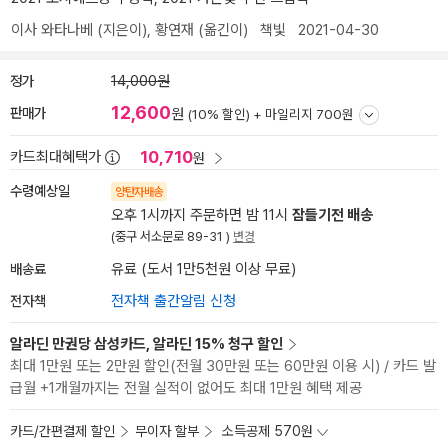
이사 와타나베
(지은이),
황연재
(옮긴이)
책빛
2021-04-30
정가
14,000원
12,600
판매가
원
(10% 할인) +
마일리지 700원
10,710
카드최대혜택가
원
수령예상일
양탄자배송
오후 1시까지 주문하면 밤 11시
잠들기전 배송
(중구 서소문로 89-31 )
변경
배송료
유료 (도서 1만5천원 이상 무료)
전자책
전자책 출간알림 신청
알라딘 만권당 삼성카드, 알라딘 15% 청구 할인
최대 1만원 또는 2만원 할인(전월 30만원 또는 60만원 이용 시) / 카드 발
급월 +1개월까지는 전월 실적이 없어도 최대 1만원 혜택 제공
카드/간편결제 할인
무이자 할부
소득공제 570원