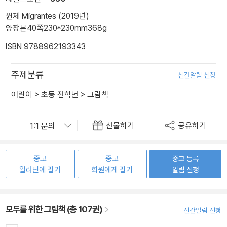
원제 Migrantes (2019년)
양장본
40쪽
230*230mm
368g
ISBN 9788962193343
주제분류
신간알림 신청
어린이
>
초등 전학년
>
그림책
선물하기
공유하기
중고
중고
중고 등록
알라딘에 팔기
회원에게 팔기
알림 신청
모두를 위한 그림책 (총 107권)
신간알림 신청