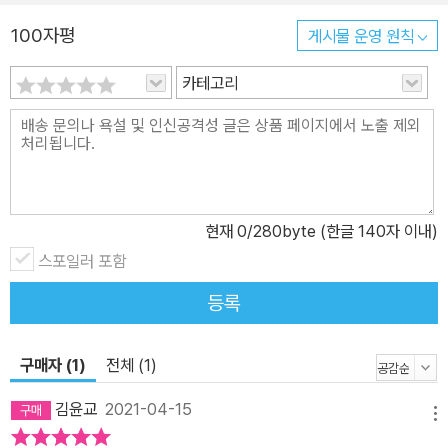
킵니다. 밝고 고운 색으로 동물들의 모습(옷과 세부사항 등)을 섬세하
100자평
게시물 운영 원칙
게 묘사해 각자에게 고유한 정체성을 부여하고, 슬픔과 대조적으로
희망을 표현합니다. 의인화된 동물은 문화, 인종, 민족을 초월하여 인
카테고리
간이 표현할 수 없는 방식으로 이야기를 전달합니다. 또한 어려운 주
제를 보편화하고 판타지를 주어 아이들과 빠르게 공감합니다. 화려한
꽃무늬 가운을 입은 해골은 죽음을 상징하고, 푸른 따오기는 희망과
소통을 상징합니다. 이들에게 항상 죽음이 함께하지만, 죽음보다 더
끔찍한 것은 불확실한 ‘이동’이며, 희망은 서로 돕고 의지하는 동물들
현재
0
/280byte (한글 140자 이내)
의 강한 유대감으로 표현됩니다. 동물들은 온갖 어려움에도 계속 앞
스포일러 포함
으로 나아가 마침내 꽃과 열매를 피우는 숲에 도착합니다. 하지만 두
려움은 끝나지 않습니다. 살아남기 위해 죽음의 경계선을 넘었지만,
등록
또 다른 경계선을 넘고 또 넘어 끝이 없는 길이 기다립니다. 이주민들
에게 희망은 그들을 맞이하는 우리들의 책임이기도 합니다. 우리는
구매자 (1)
전체 (1)
모두가 자유를 누릴 권리를 갖고, 박해와 폭력에서 보호하며, 서로 존
중하고 포용하며 살아가야 합니다.
김윤교
2021-04-15
메뉴