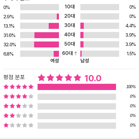
고통, 희망과 공감을 전합니다. 이사 와타나베 작가는 일본에서 페루
10대
0%
0%
북부로 이주한 할아버지와 스위스 출신의 할머니로 내려오는 이주민
20대
0%
2.9%
가정에서 태어났습니다. 작가는 페루에서 스페인의 마요르카로 이주
30대
4.4%
13.1%
해 살던 중 지중해를 건너 해안에 도착한 난민들의 소식을 접합니다.
40대
3.9%
31.6%
대부분의 미디어에서는 이들을 익명의 덩어리로 또는 차가운 숫자로
50대
3.9%
32.0%
만 대중에게 전했지요. 그러던 중 실제 바다를 건너 낯선 땅에 온 압둘
60대
1.5%
6.8%
라이와 함께 지내며 고향을 떠나온 가혹한 현실을 알게 됩니다. 그리
여성
남성
고 몇 년 후 스웨덴 사진작가 마그누스 웬만이 찍은 시리아 난민 아이
들의 사진을 보게 됩니다. 전쟁의 잔혹한 폭력에 집과 가족을 잃은 상
10.0
평점 분포
처를 안고 길거리와 풀밭에서 잠을 청하는 난민 아이들의 휑한 눈동
100%
자에 충격을 받은 작가는 그때 자신이 할 수 있는 것은 오로지 그림을
0%
그리는 것밖에 없었다고 말합니다. 하나의 삽화가 다른 삽화로 이어
0%
지고, 숲을 지나면 또 다른 일이 일어나고……, 작가는 동물들을 안내
해야했지만, 여러 번 길을 잃었고 그래도 의지와 희망을 가지고 계속
0%
걸었습니다. 까만 어둠의 배경에 예술적인 색조가 어우러진 무언의
0%
그림책은 침묵으로 공감을 일깨우며, 독자를 극적으로 여정에 몰입시