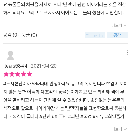
요.동물들의 차림을 자세히 보니 '난민'에 관한 이야기라는 것을 직감
하게 되네요.그리고 뒤표지까지 이어지는 그들의 행진에 미안함이 가
득해지네요. 줄거리 여우, 토끼, 악어, 염소, 코끼리…한 무리의
더보기
동물들이 생명을 잃은 어둠의 숲을 지난다. 무거운 침묵의 발걸음 뒤
공감 (
0
)
댓글 (0)
를 죽음이 따른다.동물들은 서로 돕고 의지하며 앞으로 나아간다. 그
리고 가까스로 바다를 건넌 후 꽃이 피는 땅에 도착한다.하지만 이 길
의 끝에는 무엇이 기다릴까?- 출판사 책빛 책 소개 내용 중 책을
메뉴
읽고 동물들이 어디론가로 떠나고 있어요.그들에게 목적지는 정해
tears5844
2021-04-20
져 있는 것은 아니겠지요.짐이 간단한 것을 보면 그들은 갑자기 삶의
터전을 떠난 거 같아요.책장을 넘기면 숲에서 바다, 그리고 또 다른
#도서협찬이사 와타나베 ​안녕하세요 동그리 독서입니다.^^​앞이 보이
숲...이들에게 끊이지 않고 사건이 일어나고, 길을 잃기도 했지만 계속
지 않는 듯한 어둠과 대조적인 동물들이가지고 있는 화려햐 색이 무
해서 이동을 하고 있어요.그들에게 이동이 희망이고, 생존할 수 있는
엇을 말하려고 하는지 단번에 알 수 있었습니다. 초첨없는 눈은무의
유일한 길이기 때문이겠지요.그런 그들 뒤에 죽음이 함께 하고 있어
식적으로 앞으로 나아가야만 하는 '난민'자들을 표현함으로써 충분하
요.거부하고 싶지만 거부할 수 없는 '죽음'이겠지요.그들은 '죽음'을 가
다고 생각이 듭니다.​​#난민 #이주민 #피난 #국경 #자유 #희망​​줄거
까이해야만 탈출을 할 수 있었을 거예요.'죽음'을 가까이하지 않고서
리...어둡고 차가운 숲이 보입니다.화려한 꽃무늬 가운을 입은 해골과
는 탈출을 꿈꿀 수도 없었을 거라는 것을 이젠 알아요. '난민'들이 이
더보기