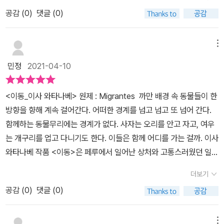
푸른 따오기 등장으로 이야기는 시작됩니다.죽음과 희망은 항상 공존
동하는 여정에 대한 강렬한 의미를 남긴 한 권의 그림책이네요.무거
공감 (
0
)
댓글 (0)
한다는 의미가 있는 걸까요?​동물들은 휑한 눈을 하고 앞으로 걸어가
운 주제이지만 그림의 강렬함이 시선을 끌어당기지요.검은 바탕 위에
고 있습니다. 어떤 동물들은 작은 보따리를 어떤 동물들은 맨 몸으로
섬세하고 밝게 그려진 동물들의 모습과동물들이 걸치고 있는 옷, 물
걸어갑니다. 누구하나 눈 맞춤없이 마치 감정없는 로봇처럼 뚜벅뚜벅
메뉴
건들의 전부 이해할 수는 없지만 의미가 있네요.그들이 보여주는 행
걸어갑니다. 어디로 가는 걸까요? ​동물들은 아직 어둠의 숲을 벗어나
동들에서는 이기적인 모습은 전혀 없네요.오히려 어려운 사람들이 더
민정
2021-04-10
지 못 했나봐요. 이동을 멈추고 차가운 곳에 짐을 내리고 잠잘 준비를
어려운 사람들을 돕는 모습도 보이네요. 그림책에서 느낀 '고요한
합니다. 따뜻한 이불도 풍족한 먹을거리 없는 곳에 멈춰 배고픔을 달
침묵'이 아직까지도 강렬하게 남아 있어요.주제와 그림만으로도 충분
<이동_이사 와타나베> 원제 : Migrantes 까만 배경 속 동물들이 한
래보는 모습에 나도 모르게 울컥 눈물이 쏟아지려고 했습니다.​자기
했지만 텍스트의 삭제로 고요한 침묵은 절정에 다다랐어요.우리는 두
방향을 향해 계속 걸어간다. 어떠한 경계를 넘고 넘고 또 넘어 간다.
의지와는 상관없이 정든 곳을 쫓기듯 맨몸으로 떠나가야하는 심정이
려움 앞에서는 공포스러운 고요함을 알기에 텍스트가 없는<이동>이
함께하는 동물무리에는 경계가 없다. 사자는 오리를 안고 자고, 여우
얼마나 비참하고 힘이 들까요. 그래서인지 동물들은 서로를 보듬어주
주는 고요함은 그 느낌을 한 번 더 강조하고 있네요. 처음에 만난 동
는 개구리를 업고 다니기도 한다. 이들은 함께 어디를 가는 걸까. 이사
고 의지하는 모습 앞에 나도 모르게 숙연해집니다.​​중간 해골과 따오
물들의 눈에는 어떤 희망도 찾아보기 힘들었어요.그들이 계속해서 무
와타나베 작품 <이동>은 페루에서 일어난 상처와 고통스러웠던 일을
기가 등장합니다. 한치앞도 모르는게 인생이라고 하지만 이들에게다
표정인 것 같지만 공포, 두려움이 느껴지는 눈동자가 보이네요.마지
배경으로 만들어진 작품이다. 작가는 고향을 떠나 낯선 땅으로 가는
가오는 메세지는 너무나 잔인하고 무섭게 느껴집니다. 가장 마음에
더보기
막에 그들이 보여주는 안도의 표정은 저조차도 그동안의 긴장감을 내
여정을 동물들로 표현하며, 막막한 삶과 죽음사이의 경계를 보여주었
아팠던건 차가운 물 속을 숨이 턱끝까지 닿는데도 이동해야하는 것입
려놓게 되네요.그러면서도 마지막 장면의 의미를 온전히 이해하지 못
공감 (
0
)
댓글 (0)
다. 동물들의 눈동자에는 황량함과 공허함이 공존하였다. 그리고 아
니다. 이들이 조금이나마안전한 곳이 나타나길 간절히 빌었습니다.
한 저이네요.이들이 도착한 이곳은 삶의 터전일까요 아니면 결국 죽
직은 버리지 못한 숨겨진 희망의 눈빛 역시 담겨 있었다. 작가는 <이
....이들은 언제쯤 따스한 땅을 밟을 수 가 있을까요? 사실 저는 난민,
음에 이르는 길인가요마지막 장면의 배경과 같은 장면이 본문 중간에
동>으로 ‘이주민, 난민, 피난, 폭격, 탈출, 고통, 무국적, 인도주의 위
메뉴