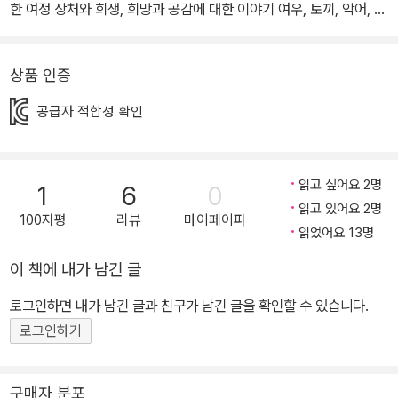
한 여정 상처와 희생, 희망과 공감에 대한 이야기 여우, 토끼, 악어, 염
소, 코끼리……, 한 무리의 동물들이 생명을 잃은 어둠의 숲을 지납니
다. 무거운 침묵의 발걸음 뒤를 죽음이 따릅니다. 동물들은 서로 돕고
상품 인증
의지하며 앞으로 나아갑니다. 그리고 가까스로 바다를 건넌 후 꽃이
피는 땅에 도착합니다. 하지만 이 길의 끝에는 무엇이 기다릴까요?
공급자 적합성 확인
얼마나 많은 상처와 희생을 견뎌야 집에 도착할까요? 페루의 이사 와
타나베 작가는 강제로 살던 곳을 떠나야 하는 동물들의 막막한 여정
을 보여주며, 이주민들의 상처와 고통을 전합니다. 무언의 그림책은
읽고 싶어요 2명
1
6
0
침묵으로 공감을 일깨우며, 까만 어둠의 배경과 대조되는 고운 색조
읽고 있어요 2명
100자평
리뷰
마이페이퍼
로 희망을 노래합니다. 의인화된 동물은 어려운 주제에 보편성과 판
읽었어요 13명
타지를 주며, 어린 독자들에게 이해와 공감을 불러일으킵니다. 2020
이 책에 내가 남긴 글
년 화이트 레이븐스(White Ravens List)에 선정되었습니다. 집으
로그인하면 내가 남긴 글과 친구가 남긴 글을 확인할 수 있습니다.
로 가기 위해 얼마나 많은 국경을 횡단해야 했을까? 까만 배경에 예
로그인하기
술적인 색조가 어우러진 무언의 그림책 침묵으로 공감을 일깨우는 희
망과 소통의 이야기 페루의 이사 와타나베 작가는 강제로 살던 곳을
떠나야 하는 동물들의 막막한 여정을 보여주며, 이주민들의 상처와
구매자 분포