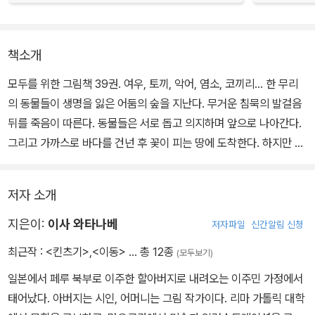
책소개
모두를 위한 그림책 39권. 여우, 토끼, 악어, 염소, 코끼리… 한 무리
의 동물들이 생명을 잃은 어둠의 숲을 지난다. 무거운 침묵의 발걸음
뒤를 죽음이 따른다. 동물들은 서로 돕고 의지하며 앞으로 나아간다.
그리고 가까스로 바다를 건넌 후 꽃이 피는 땅에 도착한다. 하지만 이
길의 끝에는 무엇이 기다릴까? 얼마나 많은 상처와 희생을 견뎌야 집
에 도착할까?
저자 소개
페루의 이사 와타나베 작가는 강제로 살던 곳을 떠나야 하는 동물들
지은이:
이사 와타나베
저자파일
신간알림 신청
의 막막한 여정을 보여주며, 이주민들의 상처와 고통을 전한다. 무언
최근작 :
<킨츠기>
,
<이동>
… 총 12종
(모두보기)
의 그림책은 침묵으로 공감을 일깨우며, 까만 어둠의 배경과 대조되
일본에서 페루 북부로 이주한 할아버지로 내려오는 이주민 가정에서
는 고운 색조로 희망을 노래한다. 의인화된 동물은 어려운 주제에 보
태어났다. 아버지는 시인, 어머니는 그림 작가이다. 리마 가톨릭 대학
편성과 판타지를 주며, 어린 독자들에게 이해와 공감을 불러일으킨