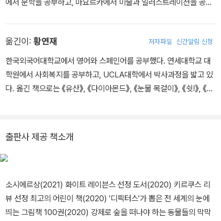
에서 문학을 공부하고, 마요르카에서 미술과 일러스트레이션을 공부
다. 2020년 화이트 레이븐스(White Ravens List)에 선정되었다.
했다. 예술을 통한 사회 통합 프로젝트를 진행하며 작가, 그래픽 디자
이너, 예술 교사로 일한다. 2024년 《킨츠기》로 볼로냐 라가치상 픽
옮긴이:
황연재
저자파일
신간알림 신청
션 부문 대상을 받았으며. 2021년 우리나라에 소개된 《이동》은 화이
트 레이븐스, 키르쿠스 선정 최고의 어린이책, 소시에르상, 리브레터
한국외국어대학교에서 영어와 스페인어를 공부했다. 연세대학교 대
상 등 수많은 상을 받았다.
학원에서 사회복지를 공부하고, UCLA대학에서 박사과정을 밟고 있
다. 옮긴 책으로는 《유산》, 《다이아몬드》, 《눈물 목걸이》, 《쉿!》, 《이
동》, 《작은 별》, 《아빠한테 물어보렴》, 《낙서가 지우개를 만났을 때》,
《우리 할머니는 기저귀를 차요》, 《자유의 여신상의 오른발》, 《난 고
양이가 싫어요!(러브 스토리)》, 《집으로 돌아가는 길》, 《쥐와 다람쥐
출판사 제공 책소개
의 이야기》, 《포르투나토 씨》, 《장갑》, 《킹쿠》 등이 있다.
소시에르상(2021) 화이트 레이븐스 선정 도서(2020) 키르쿠스 리
뷰 선정 최고의 어린이 책(2020) '디픽터스'가 뽑은 전 세계의 눈에
띄는 그림책 100권(2020) 강제로 숲을 떠나야 하는 동물들의 막막