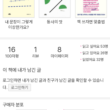
사람들이 가장 많이 틀리는 맞춤법 실수를 정리해 맞춤법 끝내기
책을 내놓았다. 저자의 전작 『내 문장이 그렇게 이상한가요?』와
『동사의 맛』은 지난해 누적 판매 부수 10만 부를 훌쩍 넘기며 글
쓰기 분야 베스트셀러를 넘어 스테디셀러로 자리매김했다. 자장
내 문장이 그렇게
동사의 맛
책 쓰자면 맞춤법
이상한가요?
면만 허용되던 시대부터 짜장면도 허용되는 시대까지, 컴퓨터와
콤퓨터가 헷갈리던 때부터 애플리케이션이라는 표기가 확정된
때까지, 저자는 오랫동안 ‘글 바로잡는 일’을 했다. 잡지부터 문학
읽고 싶어요 53명
16
1
8
작품, 고전, 에세이, 인문교양책 등 다양한 분야의 글을 살피며 글
읽고 있어요 26명
100자평
리뷰
마이페이퍼
쓰는 사람들의 실수를 꾸준히 목격할 수밖에 없었다. 그 결과 사
읽었어요 32명
람들이 비슷한 패턴으로 비슷한 실수를 하며, 그 원인이 맞춤법을
이 책에 내가 남긴 글
몰라서는 아니라는 결론에 이르렀다. 맞춤법을 알거나 공부하는
것만으로는 맞춤법을 끝낼 수 없다는 말이다. 총 20단계로 구성
로그인하면 내가 남긴 글과 친구가 남긴 글을 확인할 수 있습니
된 이 책은 바로 이 관찰의 산물로, 우리 모두 한 번쯤은 실수해
다.
로그인하기
봤을 문장으로 가득 차 있다. 언제 어디서든 검색만 하면 볼 수 있
는 한글맞춤법 규정을 그대로 옮겨 놓은 부분은 하나도 없다. 직
구매자 분포
접 만들어서 난이도순으로 배열한 3,000개의 예문과 각 단계가