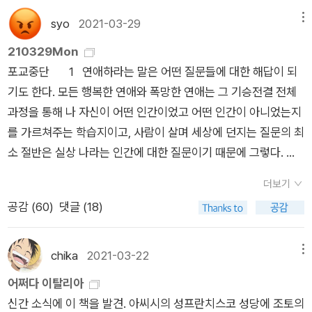
게 생각하지 마세요. 어제 쓴 글을 오늘 고치고, 내일도 자판을 두
없어도 될 것 같은데, 하다가 잊어버리고 그만 그 앞을 지나왔네
이다. 최근 본 댓글 중 가장 인상적이었던 글은 정부가 국민을 향
드리는 사람이 작가라고 믿습니다. 글을 쓰기싫은 마음이 드는 순
syo
2021-03-29
메뉴
요. 왼쪽으로 가야하는데, 오른쪽으로 가면 거긴 커피전문점이 적
해 가스라이팅을 하는 것 같다는 표현이었다. 단체로 당하는 가스
간에도 참고 쓴다면 작가가 될 수 있습니다. 쓰다 만 글을 끝내 완
210329Mon
어요.^^; 지나가다 보니까, 김연경 선수가 크게 그려진 식빵 광고
라이팅은 얼마나 더 암담한가...오세욱 한국언론진흥재단 책임연
성하는 사람이 작가입니다. 글쓰기 PT를 시작한당신은 이미 작
포교중단 1 연애하라는 말은 어떤 질문들에 대한 해답이 되
도 있었고, 호빵 판매하는 편의점 광고도 봤고요, 그리고 딴생각
구위원은 '그래도 여전히 뉴스 댓글난은 공론장으로서 충분히 의
가입니다. 33 2. 조디는 카야의 부엌에 대롱대롱 매달린 외로운
기도 한다. 모든 행복한 연애와 폭망한 연애는 그 기승전결 전체
하고 편의점에 들어갔다가 요구르트 1+1할인 있어서 샀는데, 매
미가 있다'고 생각하는 쪽이다. 다만 트래픽만이 목적이 아닌, 좋
삶을 보았다. 채소 바구니 속 소량의 양파들, 접시꽂이에서 마르
과정을 통해 나 자신이 어떤 인간이었고 어떤 인간이 아니었는지
대에 남은 수량이 적어서 조금 샀어요. 그리고 커피를... 했는데,
은 공론장으로 기능하도록 책임을 질 의지가 있고 각오가 되어 있
고 있는 접시 하나, 늙은 미망인처럼 행주에 곱게 싸둔 콘 브레드
를 가르쳐주는 학습지이고, 사람이 살며 세상에 던지는 질문의 최
오다가 눈 근처 벌레가 물었는지 너무 아파서 얼른 들어왔습니다.
는 댓글 관리 주체가 있어야 한다고 본다. '별도 인력과 기술을 투
에 고독이 걸려 있었다. 그동안 ‘외롭다‘는 표현을 할 때 쓸쓸했
소 절반은 실상 나라는 인간에 대한 질문이기 때문에 그렇다. 물
간식 너무 자주 사는 거 아니야, 하는 생각도 들지만, 밖에 나가면
입해 댓글난을 엄격하고 적극적으로 관리하는 해외 주요 언론들
다‘, ‘세상에 혼자 남겨진것 같았다‘ 라고 썼다면, 이처럼 사물을
론 연애 자체가-연애하지 않았다면 맞닥뜨릴 일이 없었을-많은
너무 잘 보이고, 가까이에 아주 많이 있어서, 피하기가 쉽지 않습
처럼, 우리도 댓글에 투자를 했으면 좋겠다. 포털은 그 역할을 못
통해 표현하는 방법을 새롭게 터득하는 거죠. 오랜 시간을 함께한
더보기
물음표를 낳기도 하지만, 연애의 과정을 촘촘하게 거친 사람들은
니다. 요즘엔 두부가게에서도 과자를 팔아요.^^; 매일 매일 해가
한다. 언론사가 해야 한다. 이용자에게 뉴스 댓글에 관한 다른 경
친구와 점점 닮아가듯, 글도 마찬가지입니다. 닮고 싶은 작가의
공감 (
60
)
댓글 (18)
연애 바깥의 많은 일에다 찍을 수 있는 다양한 문장부호들을 마련
지는 시간이 빨리 찾아옵니다. 오늘 날씨 찾아보면서 일몰, 일출
험을 주기 시작하면 사회 의제를 이끌어가는 중요한 공론장으로
글을 모방해서 자꾸 써보세요. 문장의 리듬을손끝을 통해 체화하
하게 된다. 말줄임표, 쉼표, 느낌표, 대쉬, 따옴표, 그리고 무엇보
찾아봤습니다. 오늘은 오전 6시 38분에 해가 뜨고, 오후 6시 02
충분히 기능할 수 있을 것이다.' 그래도 댓글 보다는 블로그, 북플
세요. 필사 노트에 낯선 단어와 표현 방식을 채집하고 달아나지
다 마침표. 그렇지만 연애의 이런 효익이 연애하지 않는 이에게
분에 해가 집니다. 내일 아침에는 6시 39분에 해가 뜬다고 합니
글 읽기, 주간지 읽기, 책 읽기가 중요하므로 다음에 바꿀 때는 이
chika
2021-03-22
메뉴
않도록 꼭 붙잡아두세요. 종류별로 최신 장비를 보유한 수리공처
연애하라고 강권하는 명분이 될 수는 없다. 만약 연애에서 얻을
다. 오늘보다 1분 늦네요. 오늘 아침엔 비슷한 시간에 일어났는데,
런 폰으로 갖고 싶은데 워낙 수험생에게 인기라서 그런 걸까? 구
어쩌다 이탈리아
럼 마음이 든든해집니다. 47 3. 노하우를 리스티클로 쓰면 글쓰
수 있는 답안들이 인생의 모든 질문에 대답할 수 있는 만능 키라
바깥에 해가 떠 있는 것 같지 않았는데? 날씨가 흐려서 그런 것
하기 쉽지 않다고 한다. 꽤 오래 잘못된 맞춤법을 쓰고 있었다
신간 소식에 이 책을 발견. 아씨시의 성프란치스코 성당에 조토의
기에 왜 도움이 될까? - 정보를 선별하고 요약하는 훈련이 된다.