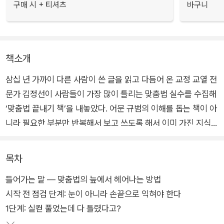
구매 시 + 티셔츠
바구니
책소개
삼십 년 가까이 다른 사람이 쓴 글을 읽고 다듬어 온 교정 교열 전
문가 김정선이 사람들이 가장 많이 틀리는 맞춤법 실수를 수집해
‘맞춤법 끝내기 책’을 내놓았다. 어문 규범의 이해를 돕는 책이 아
니라 필요한 부분만 반복해서 보고 쓰도록 해서 이미 가진 지식을
‘체득’할 수 있게 돕는 책이다. 우리는 맞춤법을 몰라서 틀리는 게
아니며, 알거나 공부하는 것만으로는 맞춤법을 끝낼 수 없다.
목차
들어가는 말 — 맞춤법의 늪에서 헤어나는 방법
총 20단계로 구성된 이 책에는 저자가 직접 만든 3,000개의 예
시작 전 점검 단계: 눈이 아니라 손끝으로 익혀야 한다
문이 수록되어 있다. 독자는 이 예문을 문제 삼아 앞에서부터 차
1단계: 실컫 풀었는데 다 틀렸다고?
근차근 풀어 나가기만 하면 된다. 공부책이자 참고서로, 문제집이