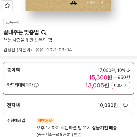
소득공제
끝내주는 맞춤법
쓰는 사람을 위한 반복의 힘
김정선
(지은이)
유유
2021-03-04
종이책
17,000
원,
10%
15,300
원
+ 850원
13,005
원
카드최대혜택가
더보기
전자책
10,080
원
수령예상일
양탄자배송
오후 1시까지 주문하면 밤 11시
잠들기전 배송
(중구 서소문로 89-31 )
변경