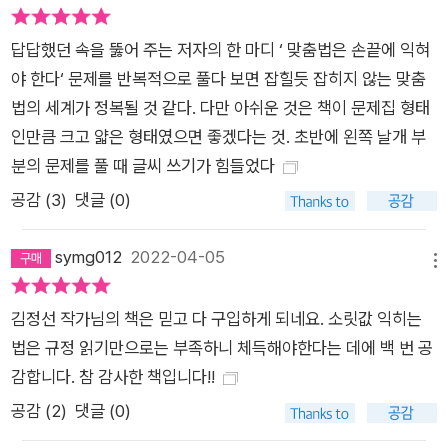
답답했던 속을 뚫어 주는 저자의 한 마디 ‘ 맞춤법은 손끝에 익혀
야 한다‘ 문제를 반복적으로 풀다 보면 잡힐듯 잡히지 않는 맞춤
법의 세계가 정복될 것 같다. 다만 아쉬운 것은 책이 문제집 형태
인만큼 크고 얇은 형태였으면 좋겠다는 것. 초반에 왼쪽 날개 부
분의 문제를 풀 때 글씨 쓰기가 힘들었다
공감 (
3
)
댓글 (0)
symg012
2022-04-05
메뉴
김정선 작가님의 책은 믿고 다 구입하게 되네요. 소릿값 익히는
법은 규정 읽기만으로는 부족하니 체득해야한다는 데에 백 번 공
감합니다. 참 감사한 책입니다!!
공감 (
2
)
댓글 (0)