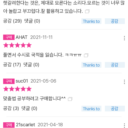
헷갈려한다는 것은, 제대로 모른다는 소리다.모르는 것이 너무 많
문제집이자 참고서인 것이다. 그렇기에 이 책은 활용하기 나름이
아 놀랍고 부끄럽다.잘 활용하고 있습니다.
다. 맞춤법 앞에만 서면 어김없이 움츠러드는 맞춤법 초보는 1단
공감 (
29
)
댓글 (0)
계부터 천천히, 어문 규범은 물론 이미 맞춤법책도 한두 권 읽어
본 이들은 휘리릭 훑어본 뒤 틀린 문제만 살펴보면 된다. 맞춤법
AHAT
2021-11-11
문제를 해결하긴 해야 하는데 문법 공부부터 시작할 자신은 없는
메뉴
사람이라면 그 어떤 책보다 유용할 것이다. “맞춤법은 습관처럼
풀면서 수시로 국적을 잃습니다. ㅋㅋㅠㅠ
몸에 배게 하는 것이 최선”이나 독자에게 자기처럼 오랫동안 교
정 교열 일을 하라고 할 수는 없어 만들어 내었다는 저자의 이 끝
공감 (
17
)
댓글 (0)
내주는 묘안은 맞춤법 때문에 불안해하는 이들의 근심을 정말로
끝내 줄 것이다.
suc01
2021-05-06
메뉴
맞춤법 공부하려고 구매합니다^^
공감 (
3
)
댓글 (0)
21scarlet
2021-04-18
메뉴