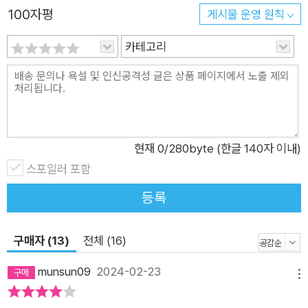
롭게 고안한 방식이다. 이 두 문장만 봐도 알 수 있다. 한글맞춤법
100자평
게시물 운영 원칙
은 머리로 이해할 것도, 눈에 담을 것도, 입으로 욀 것도 아니라는
사실을. 맞춤법 실수의 많은 부분은 ‘소릿값’ 때문에 생긴다. ‘부
카테고리
치다’와 ‘붙이다’, ‘받치다’와 ‘밭치다’의 발음이 똑같기에 알면서
도 틀리는 것이다. 그렇기에 맞춤법은 손끝에 익혀야 한다는 것이
저자의 주장이다. 수학 시간에 어려운 수학 개념을 배우고 나면,
어김없이 수학 익힘책을 풀어야 하는 시간이 찾아왔다. 여러 형태
로 반복되는 문제를 진득이 풀고 나면 비로소 개념이 내 것이 되
현재
0
/280byte (한글 140자 이내)
고 헷갈리던 공식이 또렷해졌다. 이 책은 바로 그때처럼 우리가
스포일러 포함
이미 습득해 둔 한글, 한국어 지식을 손끝으로 옮겨와 자기 것으
등록
로 만들 수 있게 돕는다. 은근히 까다롭게 꼬아 놓은 문제는 확실
히 안다고 생각했던 것을 확인할 기회를 제공하고, 각각의 예문에
구매자 (13)
전체 (16)
스며 있는 재치는 문제풀이 시간을 지겹지 않게 만들면서 규범 표
기를 보다 확실히 기억하게 해 준다. 이제껏 보지 못한 색다른 방
munsun09
2024-02-23
메뉴
식이지만 그 어떤 맞춤법책보다 쉽고 확실하게, 그러면서도 재밌
게 독자의 공부를 돕는다. 글쓰기 공부책이자 맞춤법 연습장이고,