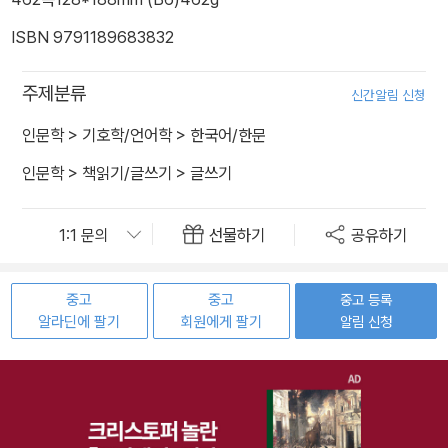
ISBN 9791189683832
주제분류
신간알림 신청
인문학
>
기호학/언어학
>
한국어/한문
인문학
>
책읽기/글쓰기
>
글쓰기
선물하기
공유하기
중고
중고
중고 등록
알라딘에 팔기
회원에게 팔기
알림 신청