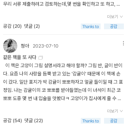
잘 해야 외국어도 잘 하는 법!
무리 서류 제출하려고 검토하는데,몇 번을 확인하고 또 하고, 빠
진 거 없나 살피고 하면서 빨리 제출하고 신경 쓰지 않으려고 했
더보기
는데,제출하자마자 퇴짜 맞았다. ㅎㅎㅎ일단 실습 일지 양식에 어
공감 (
20
)
댓글 (2)
긋나는 게 있어서 퇴짜. 날짜와 내용 안 맞아서 퇴짜.몇 번을 확인
했던 문장들에도 오탈자.그때는 마지막 제출까지 거의 한 달의 시
간이 있어서 차분하게 처음부터 다시 쓰고 고쳤다.내용 확인, 날
청아
2023-07-10
메뉴
짜 확인, 또 확인 또 확인, 오탈자 확인.최종본 제출하기까지 몇
같은 책을 또 사다
번을 반복해서 확인했는데, 제출하려니 손이 벌벌 떨린다.다시 퇴
이 책은 고양이 그림 설명서라고 해야 할까? 그림 반, 글이 반이
짜 맞을까 봐.근데 정말, 오탈자는 왜 자기 눈에는 잘 안 보여? 그
다. 요즘 나의 사랑을 듬뿍 받고 있는 '감귤이' 때문에 이 책에 손
유명한 작품, <빅 픽처>를 아직 못 읽어서,이번에 출간된 개정판
이 갔다. 일단 표지가 딱 감귤이 뽀뽀하자고 얼굴 들이밀 때 그 표
으로, 새로운 표지로 만나보려고 희망도서 신청했는데,구판으로
정임. 나는 감귤이의 코 뽀뽀를 받아들였는데 이 녀석이 최근 코
입고가 되었다....
뽀뽀 도중 몇 번 내 입술을 맛봤다ㅋ 고양이가 집사에게 줄 수 있
는 애정표현은 아마 다 받고 있는 것 같다. 작년 내내 쌀쌀맞았을
더보기
때의 설움이 싹 가신다. 넷플릭스에서 '고양이는 왜 고양이일
공감 (
54
)
댓글 (22)
까?'도 여러모로 고양이를 공부하는데 도움을 줬는데 이 책도 다