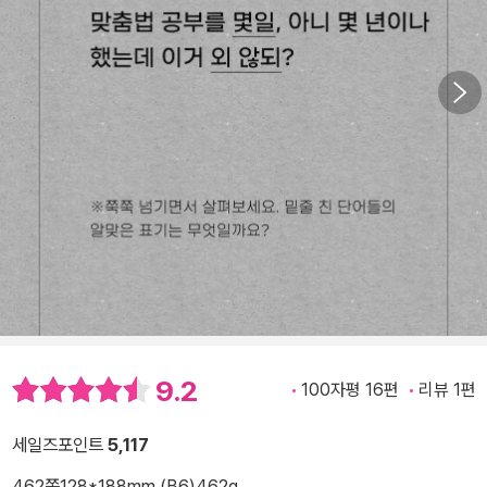
9.2
100자평 16편
리뷰 1편
세일즈포인트
5,117
462쪽
128*188mm (B6)
462g