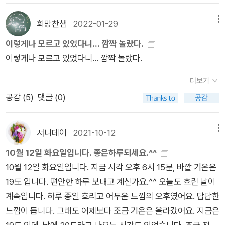
양한 정보를 갖추고 있다. 집고양이와 호랑이의 DNA가 무려 95.
6% 일치한다는 점, 고양이도 오른손 잡이 왼손 잡이가 있다는 것
희망찬샘
2022-01-29
메뉴
등등...감귤이 닮은 넷플릭스 다큐 메인화면 '정희진의 공부' 7월
이렇게나 모르고 있었다니... 깜짝 놀랐다.
호를 듣고 주간지를 몇 권 구입해서 읽고 있다. 네이버나 다음으
이렇게나 모르고 있었다니... 깜짝 놀랐다.
로만 뉴스를 소비하다가 주간지를 읽으면 확실히 차이를 실감한
다. '복지 민영화 문제'도 궁금했는데 비교적 자세히 다루고 있어
더보기
읽을만했다. 최근 호에 '뉴스 댓글'에 대한 기사가 나오는데 나도
공감 (
5
)
댓글 (0)
포털 뉴스에 한 번씩 댓글을 남긴다. 내 주변에서 댓글 다는 건 나
밖에 없는데 댓글 작성 통계를 봐도 정치,경제,스포츠 기사는 대
서니데이
2021-10-12
메뉴
체로 40~50 대 남성들이 주류를 이룬다. 교육, 여성,돌봄 관련
10월 12일 화요일입니다. 좋은하루되세요.^^
기사에 간혹 차이를 보일 뿐이다. 네이버는 최근 변화를 주어 트
10월 12일 화요일입니다. 지금 시각 오후 6시 15분, 바깥 기온은
위터, 페북처럼 팔로워,팔로잉 기능을 추가했다. 이건 내 나름대
19도 입니다. 편안한 하루 보내고 계신가요.^^ 오늘도 흐린 날이
로 소심하게 나마 사회 변화에 참여하는 방식이었는데 요즘 눈 건
계속입니다. 하루 종일 흐리고 어두운 느낌의 오후였어요. 답답한
강을 생각해서(아껴서 책을 더 보려고) 스마트폰 이용 시간을 줄
느낌이 듭니다. 그래도 어제보다 조금 기온은 올라갔어요. 지금은
였기 때문에 그마저도 뜸해졌다. 악플러에 대한 부정적 인식으로