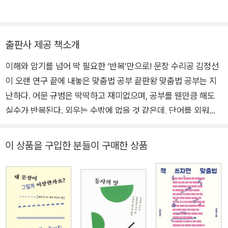
『열 문장 쓰는 법』, 『끝내주는 맞춤법』, 『세계 문학 전집을 읽고
있습니다 1』 등의 책을 냈다. 대전에서 세계 문학 전집을 읽고 끼
적이며 산다.
출판사 제공 책소개
이해와 암기를 넘어 딱 필요한 ‘반복’만으로! 문장 수리공 김정선
이 오랜 연구 끝에 내놓은 맞춤법 공부 끝판왕 맞춤법 공부는 지
난하다. 어문 규범은 딱딱하고 재미없으며, 공부를 웬만큼 해도
실수가 반복된다. 외우는 수밖에 없을 것 같은데, 단어를 외워야
할지 규정을 외워야 할지부터 헷갈린다. 어느 정도 맞춤법 공부를
해 본 사람이라면 안다. 몰라서 맞춤법을 틀리는 게 아니라는 것
이 상품을 구입한 분들이 구매한 상품
을. 어려운 어문 규범을 완벽히 이해하면, 틀린 걸 왜 틀렸는지 설
명은 할 수 있지만 안 틀릴 수는 없다. 자꾸 틀리는 맞춤법 따위
다 외워 버리겠다고 마음먹어 봐도 금방 한계에 다다른다. 규정은
계속 바뀌고, 예외도 딱 그만큼 는다. 이에 삼십 년 가까이 작가와
번역가 들이 쓴 글을 읽고 다듬어 온 교정 교열 전문가 김정선이