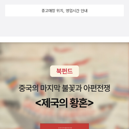
지난주에 읽었던 엘리 위젤의 <나이트>가 너무 힘들었어서 당
러니까 하라고 윽박지르는 것도 폭력이라는 사실이 달라지는 것
과학. 이 책은 한번 훑어봤는데 그 후 어디에 처박아 뒀는지는 기
분간 나치 이야기는 외면하고 싶다... 생각했는데, 방관자도 동조
은 아니므로, 듣는 사람 입장에서는 강매당하는 것이 결혼이든 연
중고매장 위치, 영업시간 안내
억에 없네. 그러니 여전히 달리기는 커녕 걷기도 제대로 못하고
자다, 결국 그 준엄한 말의 위력에 굴복한다. 맞다. 아무리 힘들어
애든 빡치는 데 큰 차이가 없을 것 같기는 하다. 그렇지만 말하
있는것인지도. 4월 혁명의 주체들. 4월 혁명에 참여한 좀 더 다양
서 외면하고 싶어도 그래선 안 된다. 결국 고개를 돌리는 사람이
는 사람 입장에서는 명백히 다른 것이 있다. 결혼을 강권하는 사
한 주체들의 행동과 역할에 대한 관심과 연구가 필요하다.4.19혁
위해를 가하는 사람과 별반 다르지 않게 되니까. 편견은 정말 무
람들은 결혼이 수정과 속 계피라고 생각한다면, 연애를 권했던 s
명은 우리 역사상 최초로 대중이 주도해 집권자를 몰아낸 사건이
섭다. 대부분의 경우 이 놈이 이성을 압도해 먼저 컨트롤 패널을
yo는 연애를 수정과 속 잣 같다고 생각했다는 점이다. 연애란 잣
었다. 저자들은 대학생과 지식인의 항거가 주로 부각되고, 다른
잡기 때문이다. 내가 옹졸하고 편협한 소리(행동)를 했구나 깨달
같은 것이다. 아니다, 이건 정확한 비유가 되지 못하겠다. 더 섬세
계층의 참여는 소외되는 경향이 있다고 본다. 서울. 대학생, 엘리
았을 때는 이미 물이 엎질러진 뒤였다. 우리는 왜 자꾸 편견을 가
하게 빗대자면, 결혼 권하는 사람이 결혼을 팥죽 속의 팥 같다고
트가 아닌 소외된 4월 혁명 참여자들을 재조명하는 게 이 책의 주
질까. 편견이 생존에 유리하게 작용하던 시절은 이미 오래전에 지
생각한다면, 연애 권하는 syo는 연애를 팥죽 속의 죽 같다고 생
된 목적이다. 부정선거 반대시위를 가장 먼저 연 것은 중고등학생
나간 것 같은데도 여전히 사람들은 편견에 전폭적인 신뢰를 보낸
각한다. 연애란 정말 죽 같은 것이다. 팥죽 속에 팥은 있지만 죽은
이었다. 이들은 학도호국단 활동 경험을 활용해 다른 계층보다 빨
다. 왜 그런지를 공부해야, 조금이라도 그런 경향을 덜어낼 수 있
없다. 같은 팥으로 만들어도 이 집 팥죽과 저 집 팥죽은 다른 죽이
리 행동에 나섰다. 실업자, 일용직 노동자 등 도시 빈민층의 활동
겠지. 추천사가 너무 재미있는 게 있어서 가져와봤다.“이 책을 읽
기 십상이다. 나는 팥죽을 쑨다고 쒔는데 어찌 된 일인지 팥물이
도 두드러졌다. 이들은 부마항쟁, 5.18 민주화운동, 6월 항쟁 등
을 필요가 없다는 생각이 든다면, 당신은 정말로 이 책을 읽을 필
되었거나, 믿을 수 없게도 팥밥이 되었거나, 심지어 시루떡이 튀
대규모 민주항쟁마다 활약했지만 기록되지 못했다. 여성의 참여
요가 있다.” 처음 듣는 이름의 작가인데 간단명료하면서 감추는
어나오는 말도 안 되는 일이 왕왕 벌어지는 인생 속에서, 당신이
도 누락됐다. 학생뿐 아니라 중년, 노년 여성들의 활동도 기록했
게 몹시 많은 것 같은 저 제목이 아주 눈길을 끈다. 요즘의 책 제
팥이라면 연애는 죽 같은 것이다. 팥죽은 먹고 싶은 날 먹고 아닌
다.
목들은... 사실 제목 읽는 것만으로도 피로도를 가중시키는 그런
날은 그런 음식이 있다는 것조차 잊고 살아도 괜찮다. 인생의 모