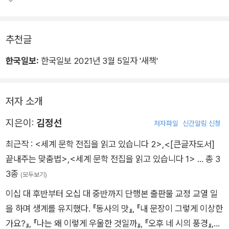
자 연습장으로 활용할 수 있는 이 책이 우리 모두를 ‘맞춤법의
늪’에서 벗어날 수 있게 도울 것이다.
추천글
한국일보:
한국일보 2021년 3월 5일자 '새책'
저자 소개
지은이:
김정선
저자파일
신간알림 신청
최근작 :
<세계 문학 전집을 읽고 있습니다 2>
,
<[큰글자도서]
끝내주는 맞춤법>
,
<세계 문학 전집을 읽고 있습니다 1>
… 총 3
3종
(모두보기)
이십 대 후반부터 오십 대 중반까지 단행본 출판물 교정 교열 일
을 하며 생계를 유지했다. 『동사의 맛』, 『내 문장이 그렇게 이상한
가요?』, 『나는 왜 이렇게 우울한 것일까』, 『오후 네 시의 풍경』,