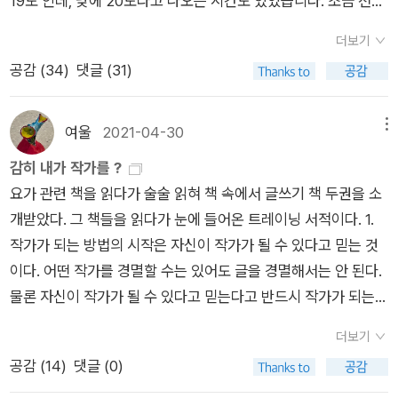
19도 인데, 낮에 20도라고 나오는 시간도 있었습니다. 조금 전에
'쓸데없는 일이다' 라고 치부해 버리기엔 이곳에도 재능 있는 사
해가 졌는데, 해가 지고 나면 조금 더 바람이 차가워질 것 같긴 해
람들이 많다. 어떤 댓글들은 경제,역사,법률에 관한 상당한 지식
더보기
요. 현재 기온만 비교하면 어제보다 3도 높고, 미세먼지와 초미세
을 담고 있어서 여기 재치까지 더해지면 조금 길더라도 많은 공감
공감 (
34
)
댓글 (31)
먼지는 좋음입니다. 흐린 날이지만, 공기가 좋아서, 조금 전에 잠
을 얻는다. 나는 생각 없이 악플을 달거나 허위 사실을 유포하는
깐 나갔는데, 좋았어요.^^ 어제는 월요일이었는데, 오늘이 월요
사람들도 가끔은 그런 글을 보고 자신의 생각에 의문을 갖게 될거
일 같은 느낌이 조금 있습니다. 하지만 화요일 같기도 해요. 일요
라 생각한다. 이런 영향 때문에 국정원을 비롯해 보수,진보가 모
여울
2021-04-30
메뉴
일이나 토요일에 본 드라마가 텔레비전에서 재방송이 나오는 것
두 댓글 조작을 시도했었다. 시사IN '뉴스 댓글의 종말'을 읽으며
감히 내가 작가를 ?
을 잠깐 잠깐 지나다 보게 되면 그 사이 몇 번 본 것 같거든요. 다
내가 왜 댓글을 남겼었는지 다시 생각해봤다. 댓글을 남기는 뉴스
요가 관련 책을 읽다가 술술 읽혀 책 속에서 글쓰기 책 두권을 소
시 봐도 재미있긴 하지만, 계속 보진 못했어요.^^ 어제도 그렇고
에 다른 사람들은 어떤 생각을 하나 여러모로 궁금했고 또 거기
개받았다. 그 책들을 읽다가 눈에 들어온 트레이닝 서적이다. 1.
오늘도 날씨가 흐려서인지 실내 공기가 차갑습니다. 단 며칠 사이
관련해 이야기를 나누고 싶다는 이유도 컸는데 현실에서는 공론
작가가 되는 방법의 시작은 자신이 작가가 될 수 있다고 믿는 것
에 날씨가 달라지네요. 어쩌면 일요일 하루 사이 같아요. 그런데
화할 장소와 여건이 거의 없다. 뉴스 댓글이 여론을 확인하는 대
이다. 어떤 작가를 경멸할 수는 있어도 글을 경멸해서는 안 된다.
조금 전에 밖에 나가니까 그렇게 많이 차갑진 않던데요. 햇볕이
표성은 결코 갖지 못하더라도 이런 창구가 없어진다는 건 뭘 의미
물론 자신이 작가가 될 수 있다고 믿는다고 반드시 작가가 되는
좋은 시간도 아닌데도요. 잠깐 나가서 간식을 사와야지... 는 아니
할까? 새로 내정된 방통위원장에 대한 잡음, KBS수신료 분리 징
것은 아니다. 그러나 나는 작가가 될 수 없다고 생각하는 사람은
고, 실내에만 있는 시간이 길어져서 조금만 걷고, 그리고 커피 한
수, YTN 매각, MBC 압수수색과 무관할까? 포털 사이트 다음은
더보기
절대 작가가 될 수 없고, 작가가될 수 있다고 믿는 사람 중에서 작
잔 사올 생각이었어요. 그런데, 밖에 나갔을 때의 느낌이 토요일
댓글 창을 없애고 실시간 채팅으로 바꿨다는데 계속해서 위로 사
공감 (
14
)
댓글 (0)
가가 나온다고 믿는다. ‘감히 내가 작가를?‘ 작가를 너무 거창하
과 비교하면 공기가 많이 차가워져서 오늘은 아이스 아메리카노
라져버리는 채팅 창이 기존 댓글의 역할을 대체할 수 있을지 의문