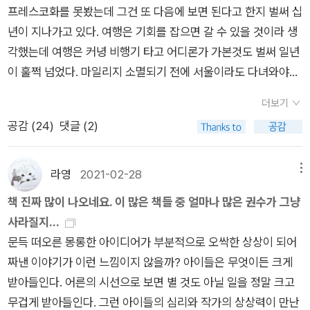
면 또 모르겠다. 하지만 모든 해답을 담지하는 물건 같은 것은 이
같습니다.^^ 어제는 휴일을 잘 보내고 저녁이 되어서, 조금 답답
는 걸 확인하게 될 때마다 창피하고 몸 둘 바를 모르겠다. 이것도
프레스코화를 못봤는데 그건 또 다음에 보면 된다고 한지 벌써 십
예를 들어 ‘시간 관리 잘하는 법’을 리스티클로 쓴다고 해보죠. 우
세상에 없고, 대체로 연애하라는 말은 그저 그 말을 듣는 사람의
한 느낌이었어요. 특별한 건 아니고, 그냥 조금요. 그래서 찾아보
신경 쓰는 만큼 보인다. 더 잘해보려고 '끝내주는 맞춤법'을 전에
년이 지나가고 있다. 여행은 기회를 잡으면 갈 수 있을 것이라 생
선 내가 써본 방법이 떠오르겠죠? 시간대별로 해야 할 일을 엑셀
인생에 새로 던져진 여러 개의 물음표에 그치고 만다. 생각해 보
니까, 앗, 중국어공부를 한참 쉬었네, 하는 것을 다이어리 찾아보
사두었는데 최근 이 책을 이어 보려고 책장을 아무리 뒤져도 찾을
각했는데 여행은 커녕 비행기 타고 어디론가 가본것도 벌써 일년
에 정리해 기록해둔다든지, 중요도와 급한 일의 우선순위를 따져
면, 연애를 원하지 않는 사람은 연애하라는 말을 들을 이유가 없
고 알았어요. 매일 어디까지 공부를 했는지 간단하게 써 두거든
수가 없었다. 결국은 ....속 터짐을 가라앉혀가며, 부끄럽게도 같
이 훌쩍 넘었다. 마일리지 소멸되기 전에 서울이라도 다녀와야할
본다든지, 여러 가지가 있을 겁니다. 모두 쓸 수는 없으니 그중
고, 연애를 원하는 사람에게는 연애하라는 말이 아니라 연애하기
요. 근데, 그게 지난 며칠간 없네요. 근데도 매일 공부를 한다고
은 책을 다시 한 권 샀다. 하나 더 고백하자면 이왕 맞춤법 책을
까, 라는 계획을 세워야 할 만큼 시간이 흐르고 있다는 것인데. 생
‘시간 관리 잘하는 다섯 가지 비법’으로 내용을 한정해보세요. 후
좋은 사람의 연락처를 건네야 한다. 이런 사실만으로도 연애하라
생각은 했던 모양이예요. 기초 회화 교재는 이제 겨우 한 번 들었
살 거면 나중에라도 찾던 책이 어디서든 나올 테니 다른 책을 살
더보기
존자카페. 홀로코스트 생존자 부부의 딸인 저자. 외상후 스트레스
보군 중 매력적인 다섯 가지를 취사선택합니다. 우선순위를 정하
는 말을 폐기할 이유는 충분했던 것이다. 2 연애라는 것은
으니까, 다시 앞으로 가서 같은 부분을 반복해서 봅니다. 여전히
까 해서 '책 쓰자면 맞춤법'을 먼저 구매했는데 받아보니 중. 고등
공감 (
24
)
댓글 (2)
장애가 자손들에게 유전된 사례에 관한 연구도 있다고 하는데. 어
고 일목요연하게 정리하는 연습이 됩니다. 88 4. 기초 체력을 충
참 묘하다. 연애가 좋은 사람에게는 연애란 좋은 것이며, 연애가
성조는 어렵고, 발음은 따라 해도 그 발음이 아니지만, 그래도 처
학교 때 선생님들이 가르쳐 주는 방식이네? (끝내주는 맞춤법은
둠의 세계.'방산업체들은 입법부, 사법부, 행정부에 이은 정부의
분히 쌓았으니 오늘부터는 균형 잡힌 몸매를 만들어봅시다. 부위
싫은 사람에게는 연애란 싫은 것이다. 그런데 연애가 좋은 사람에
음보다는 조금 덜 낯설긴 합니다. 그 정도면 많이 좋아지긴 했다,
바로 실전문제들을 푸는 방식이라 느낌이 더 만만하다.) 그래서
네번째 기관이 되었다'. 무기 산업에 관한 거의 모든 사건을 포괄
별로 골고루 글쓰기 근육을 단련하는 것이죠. 사물이나 사유를 세
라영
2021-02-28
메뉴
게도 연애란 때로 싫은 것이며, 연애가 싫은 사람에게도 연애란
하면서 하고 있을 줄 알았는데, 앗, 이게 뭐임. 시험을 보는 거라
기존에 사두었던 책에 대한 욕망이 타올라 재구매 하게 된 거다.
했다고 해도 무방할 정도로 방대한 자료, 사람, 현장 위를 종횡무
밀하게 표현하는 ‘묘사 근육‘, 상대방을 설득하는 ‘논리 근육‘, 없
책 진짜 많이 나오네요. 이 많은 책들 중 얼마나 많은 권수가 그냥
때때로 좋은 것이 된다. 이 말은, 연애를 하는 사람이 자기가 연애
면 다른 것보다 우선되는 시간으로 쓰겠지만, 역시 시험이없어서
어휴...기존 책을 찾으면 확인하는 차원 에서 한 번 더 보면 되지
진한다고 함.내일 아침에는 정말 괜찮을거예요,는 앤솔로지. 시선
는데 있는 것처럼 창조하는 ‘상상 근육‘ 같은 것을 붙이면 어떨까
사라질지...
하는 이유를 설명(그럴 필요는 없지만)할 때 연애의 좋은 점을 일
인가, 하지만 시험이 없으니까 참 좋다. 교재도 마음대로 사도 되
하는 마음으로 좋게 생각하기로 했다.내가 글쓰기를 두려워하는
집. 기기묘묘 고양이 한국사. 도둑고양이라는 편견을 넘어 국내에
요. 925. 그림을 썼으면 이제 자신이 리포터가 된 것처럼 상황을
문득 떠오른 몽롱한 아이디어가 부분적으로 오싹한 상상이 되어
일이 나열할 까닭이 없다는 뜻이고, 동시에 연애를 하지 않는 사
고. 그런 것들은 있습니다.^^ 날씨가 점점 차가워지는 것 같아요.
원인 중에는 맞춤법에 대한 문제도 분명 있다. 그래서 갖춰둔 책
서 사람과 함께 사는 반려묘의 40%를 차지하게 된 한국 고양이
중계하듯 ‘말 쓰기‘를 해봅니다. 그림 쓰기/말 쓰기 큰 초 두 개가
짜낸 이야기가 이런 느낌이지 않을까? 아이들은 무엇이든 크게
람이 자기가 연애하지 않는 이유를 설명(당연히 이럴 필요도 없
이러다 다시 따뜻한 햇볕이 돌아올지도 모르지만, 계절이 가을이
들이 있는데 여기 저기 흩어져 있었다. (아...도대체 왜 그랬을까.
의 역사를 돌아본다. 한반도 최초의 집사 이규보의 검은고양이와
꽂힌 케이크 → 누군가 스무 살을 맞이했나 보네요. 고깔 모자를
받아들인다. 어른의 시선으로 보면 별 것도 아닐 일을 정말 크고
지만)할 때 연애의 구린 점을 줄줄이 꿸 까닭이 없다는 뜻이기도
라서 따뜻한 날이 오면 다시 차가운 날이 오는 것이 이어질 수도
나는...)이번에 하나하나 찾아 한 곳에 모으며 생각한다. 두려움
숙종의 퍼스트캣 금손이 등 고양이와 한국인의 우여곡절이 흥미
쓴 친구들→ 친구들이 축하 파티를 준비한 모양입니다.주변에 놓
무겁게 받아들인다. 그런 아이들의 심리와 작가의 상상력이 만난
하다. 그냥 입을 다물고 각자의 연애를 하거나, 하지 않거나, 연애
있을 거예요. 생각보다 9월과 10월에 비가 자주 오는 편이었는
과 게으름을 벗어나기 위해 어떤 노력들을 했었냐고. 책은 사두었