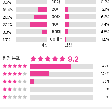
10대
0.2%
0.5%
끝나는 지점에서 짚고 넘어가야 할 간결한 설명만이 오밀조밀 늘
20대
5.1%
15.4%
어서 있다. 독자는 책이 이끄는 대로 따라가기만 하면 된다. 거듭
30대
6.3%
21.9%
실수할 것 같은 문제에 동그라미 치거나 두세 번 반복해서 읽지
40대
7.4%
27.2%
않아도 된다. 저자가 미리, 한 번 보고도 충분히 기억할 만한 문제
50대
4.8%
8.8%
는 한 번, 두 번은 봐야 머릿속에 각인될 문제는 두 번, 보고 또 보
60대
1.5%
1.0%
아도 계속 틀리는 문제는 세 번까지 되풀이해 볼 수 있게 구성해
여성
남성
두었다. 사람들이 글을 쓸 때 실수하는 맞춤법은 대개 엇비슷하
다. 그건 원인이 같기 때문이다. 이 책에서 김정선은 바로 그 ‘원
9.2
평점 분포
인’에 천착했으며, 가장 알맞은 해법을 제시했다. 맞춤법의 늪에
64.7%
서 몇 년째 허우적거리는 우리 모두에게 확실한 해결책을 알려 줄
29.4%
책이다. 맞춤법은 눈이 아니라 손끝에 익혀야 한다 연필 쥐고 쓰
5.9%
면서 보는 ‘맞춤법 익힘책’ 이 책은 눈으로 읽는 책이 아니라 연필
0%
을 쥐고 쓰면서 보는 책이다. ☞ 편지는 부치는 것, 불은 붙이는
0%
것. ☞ 국수는 체에 밭치고, 제물은 하늘에 바치고, 찻잔은 쟁반에
받치고. 이런 ‘암기용 문장’을 더는 생산하지 않으려고 저자가 새