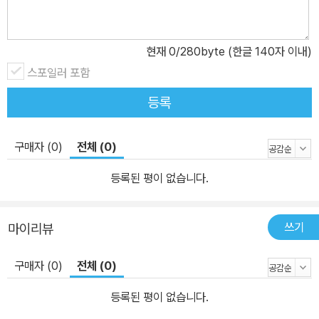
충으로 배를 채운다. 와니니가 혼자서 위험한 초원을 헤맬 때, 얕잡아
보았던 떠돌이 수사자 잠보가 선뜻 손을 내밀어 친구가 되어 준다. 목
숨을 잃을 뻔한 위기에 빠졌을 때는 다리를 절룩이는 사자 아산테가
현재
0
/280byte (한글 140자 이내)
목숨을 걸고 도움을 준다. 작가는 쓸모없다는 이유로 무리에서 쫓겨
스포일러 포함
난 와니니가 자신이 하찮게 여겼던 상대로부터 많은 도움을 받는 모
등록
습을 통해, 세상에 쓸모없는 것은 없으며 모든 게 가치와 의미를 가지
고 있다는 묵직한 메시지를 전달한다. 지구에는 수많은 동물이 살고
있다. 동물들은 서로 다른 모습으로 살아간다. 지구는 똑같은 얼굴이
구매자 (0)
전체 (0)
하나도 없는 교실과 같다. 세상에는 동물의 종류만큼 다양한 삶이 있
등록된 평이 없습니다.
다. 사람 사는 세상에는 사람의 수만큼 다양한 삶이 있다. 틀린 삶은
없다. 서로 다를 뿐이다. _작가의 말 “나는 약하지만, 우리는 강해!”
-‘함께’라는 말의 의미를 다시 생각하게 하는 이야기 사자 와니니는
쓰기
마이리뷰
떠돌이가 되기 전까지 마디바 무리에 속해 있었다. 와니니의 할머니
이자 우두머리인 마디바는 용맹함이 남다르고 뛰어난 사냥 실력도 갖
구매자 (0)
전체 (0)
추고 있어서, 초원의 동물들 모두가 두려워하는 암사자다. 하지만 마
등록된 평이 없습니다.
디바는 강력한 무리를 유지하기 위해 몸이 약한 사자들을 쫓아낼 정