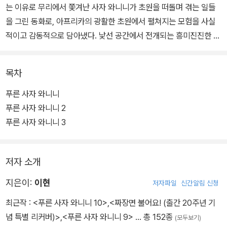
는 이유로 무리에서 쫓겨난 사자 와니니가 초원을 떠돌며 겪는 일들
을 그린 동화로, 아프리카의 광활한 초원에서 펼쳐지는 모험을 사실
적이고 감동적으로 담아냈다. 낯선 공간에서 전개되는 흥미진진한 이
야기가 독자들에게 새로운 세계에 대한 동경을 심어준다.
목차
한 살짜리 어린 사자 와니니는 몸집도 작고 사냥 실력도 뛰어나지 못
해 무리에서 쫓겨난다. 떠돌이가 된 와니니는 살아갈 희망을 잃지만,
푸른 사자 와니니
그동안 자기가 하찮게 여겼던 것들의 도움을 받으며 간신히 살아남는
푸른 사자 와니니 2
다. 와니니는 풀과 나무를 씹으며 배고픔을 이겨 내고, 얕잡아보던 떠
푸른 사자 와니니 3
돌이 사자들과 친구가 된다.
저자 소개
와니니와 친구들은 사냥 실력이 부족해서 굶기 일쑤이고, 싸움을 못
해서 쫓겨 다니는 일도 많다. 먹잇감이 넘치는 초원을 찾아 나섰다가
지은이:
이현
저자파일
신간알림 신청
죽을 고비를 가까스로 넘기기도 한다. 와니니와 친구들의 하루하루는
최근작 :
<푸른 사자 와니니 10>
,
<짜장면 불어요! (출간 20주년 기
늘 위기의 연속이다. 과연 와니니는 아프리카 초원의 어엿한 암사자
념 특별 리커버)>
,
<푸른 사자 와니니 9>
… 총 152종
(모두보기)
로 자랄 수 있을까?