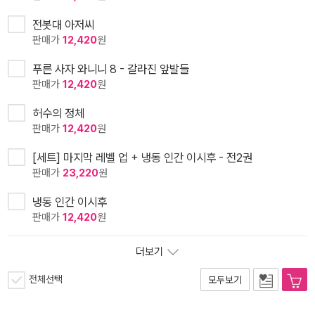
전봇대 아저씨
판매가
12,420
원
푸른 사자 와니니 8 - 갈라진 앞발들
판매가
12,420
원
허수의 정체
판매가
12,420
원
[세트] 마지막 레벨 업 + 냉동 인간 이시후 - 전2권
판매가
23,220
원
냉동 인간 이시후
판매가
12,420
원
더보기
전체선택
모두보기