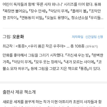
어린이 독자들과 함께 ‘푸른 사자 와니니’ 시리즈를 이어 왔다. 동화
『짜장면 불어요!』 『장수 만세!』 『악당의 무게』 『플레이 볼』 『조막만
한 조막이』 『연동동의 비밀』 『오늘도 용맹이』, 청소년소설 『우리들의
스캔들』 『1945, 철원』 『호수의 일』 『라이프 재킷』 등을 썼다. 전태일
문학상, 창비 ‘좋은 어린이책’ 원고 공모 대상, 창원아동문학상을 받았
그림:
오윤화
저자파일
신간알림 신청
고, ‘푸른 사자 와니니’ 시리즈로 2022년 한스 크리스티안 안데르센
상 아너리스트에 올랐으며 2025년 권정생문학상을 수상했다. htt
최근작 :
<통증>
,
<우리 몸은 작은 우주야>
… 총 108종
(모두보기)
p://kwanini.kr
만화를 좋아해서 그림을 그리기 시작했다. 『귀신새 우는 밤』 『완벽한
가족』 『악당의 무게』 『모두 웃는 장례식』 『내가 모르는 사이에』 『코
뿔소 모자 씌우기』 등에 그림을 그렸고 지은 책으로 『통증』이 있다.
출판사 제공 책소개
새로운 세계를 꿈꾸게 하는 작가 이현 아프리카 초원의 사자들과 함