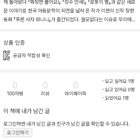
께 돌아왔다 『짜장면 불어요!』 『장수 만세!』 『로봇의 별』과 같은 새로
운 이야기로 한국 아동문학의 외연을 넓혀 온 작가 이현의 신작 장편
동화 『푸른 사자 와니니』가 출간되었다. 쓸모없다는 이유로 무리에서
쫓겨난 사자 와니니가 초원을 떠돌며 겪는 일들을 그린 동화로, 아프
리카의 광활한 초원에서 펼쳐지는 모험을 사실적이고 감동적으로 담
상품 인증
아냈다. 낯선 공간에서 전개되는 흥미진진한 이야기가 독자들에게 새
로운 세계에 대한 동경을 심어 줄 것이다. “사자는 사자답게, 와니니
공급자 적합성 확인
는 와니니답게” - 아프리카 초원에서 펼쳐지는 모험담 이현 작가는
아이들의 현실을 유쾌하면서도 날카롭게 그린 『짜장면 불어요!』부터
SF동화 『로봇의 별』, 해방 이후의 역사적 공간을 다룬 청소년소설 『1
읽고 싶어요 1명
0
0
0
945, 철원』에 이르기까지 다양한 이야기를 다채롭게 써 왔다. 신작
읽고 있어요 0명
100자평
리뷰
마이페이퍼
『푸른 사자 와니니』에서는 아프리카 세렝게티 초원에서 살아가는 사
읽었어요 1명
자의 모험담을 사실적으로 풀어냈다. 주인공인 와니니는 한 살짜리
이 책에 내가 남긴 글
어린 사자로, 몸집이 작고 사냥 실력도 뛰어나지 못해 무리에서 쫓겨
로그인하면 내가 남긴 글과 친구가 남긴 글을 확인할 수 있습니다.
나고 만다. 떠돌이가 된 와니니는 원숭이나 새에게 무시를 당하기도
로그인하기
하고, 치타에게 쫓겨 도망을 다니기도 한다. 밀렵꾼의 총에 맞을 뻔한