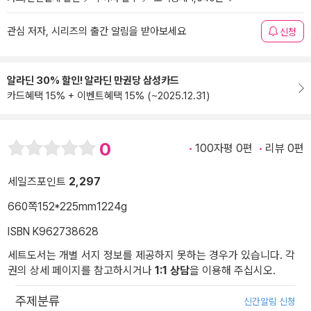
관심 저자, 시리즈의 출간 알림을 받아보세요
신청
알라딘 30% 할인! 알라딘 만권당 삼성카드
카드혜택 15% + 이벤트혜택 15% (~2025.12.31)
0
100자평 0편
리뷰 0편
세일즈포인트
2,297
660쪽
152*225mm
1224g
ISBN K962738628
세트도서는 개별 서지 정보를 제공하지 못하는 경우가 있습니다. 각
권의 상세 페이지를 참고하시거나
1:1 상담
을 이용해 주십시오.
주제분류
신간알림 신청