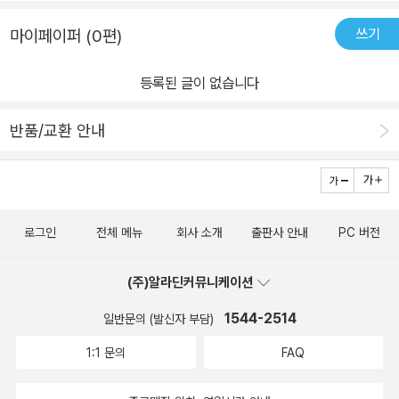
도로 냉정하다. 쓸모가 없다는 이유로 마디바 무리에서 내쫓긴 와니
니는 초원에서 친구들을 만나는데, 마디바 무리의 용맹한 암사자에
쓰기
마이페이퍼 (0편)
비하면 한참이나 모자란 사자들이다. 아산테는 다 큰 수사자이지만
총에 맞아 다리를 절룩이고, 잠보는 영리하기는 하지만 형제자매를
등록된 글이 없습니다
잃고 떠도는 어린 수사자에 불과하다. 어린 시절의 친구 말라이카 역
반품/교환 안내
시 크게 다친 후에 무리에서 쫓겨난 신세다. 와니니와 친구들은 사냥
실력이 부족해서 굶기 일쑤이고, 싸움을 못해서 쫓겨 다니는 일도 많
다. 와니니와 친구들은 티격태격하면서도 서로를 믿고 의지하며 초원
에서 살아간다. 작가는 무리를 위해 냉정하게 판단하고 행동하는 마
디바와 부족한 힘이나마 한데 모아서 어려움을 헤쳐 나가려는 와니니
로그인
전체 메뉴
회사 소개
출판사 안내
PC 버전
의 모습을 나란히 보여 주면서, ‘함께’라는 말의 의미가 무엇인지 곰곰
이 생각하게 한다.
(주)알라딘커뮤니케이션
1544-2514
일반문의 (발신자 부담)
1:1 문의
FAQ