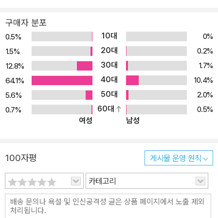
위기를 간신히 넘기기도 하고, 비가 내리지 않는 초원을 떠나 언제나
비구름이 머무는 장소를 찾아 나섰다가 실패하기도 한다. 와니니의
구매자 분포
하루하루는 위기의 연속이자 연이은 모험이다. 작가는 위기와 모험을
10대
0%
0.5%
겪으며 어엿한 암사자가 되어 가는 와니니의 모습을 현실감 있게 그
20대
0.2%
1.5%
려 낸다. 『푸른 사자 와니니』에는 사자뿐만 아니라 혹멧돼지, 하이에
30대
1.7%
12.8%
나, 누, 버펄로, 개코원숭이, 하마 등 저마다의 방식으로 살아가는 여
40대
10.4%
64.1%
러 동물이 등장한다. 작가는 다양한 동물들의 삶을 생생하게 보여 주
50대
2.0%
5.6%
면서, 그들이 어우러져서 살아가는 세렝게티 초원의 조화로운 모습까
60대
0.5%
0.7%
지 담아낸다. 낯설고 신기한 아프리카 초원의 모습을 담은 『푸른 사자
여성
남성
와니니』가 독자들의 마음에 새로운 세계에 대한 동경을 심어 줄 것이
다. “세상에 쓸모없는 것은 없어!” - 존재하는 모든 것들의 소중함을
일깨우는 동화 무리에서 쫓겨나 떠돌이가 된 와니니는 살아갈 희망을
100자평
게시물 운영 원칙
잃는다. 와니니를 지켜보는 초원의 동물들도 와니니가 곧 죽게 될 것
이라고 생각한다. 하지만 와니니는 그동안 자기가 하찮게 여겼던 것
카테고리
들의 도움을 받으며 살아남는다. 사냥에 능숙하지 못한 와니니는 풀
과 나무를 씹으며 배고픔을 이겨 내고, 거들떠보지도 않던 알이나 곤