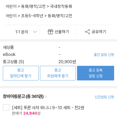
어린이
>
동화/명작/고전
>
국내창작동화
어린이
>
초등5~6학년
>
동화/명작/고전
선물하기
공유하기
새상품
-
eBook
-
출간 알림 신청
중고상품 (5)
20,900원
중고
중고
중고 등록
알라딘에 팔기
회원에게 팔기
알림 신청
창비아동문고 (총 361권)
신간알림 신청
[세트] 푸른 사자 와니니 9~10 세트 - 전2권
판매가
24,840
원