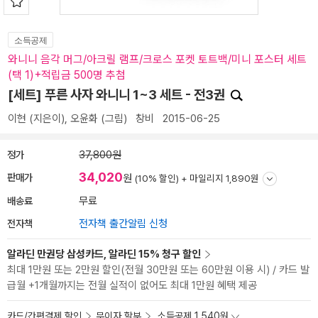
소득공제
와니니 음각 머그/아크릴 램프/크로스 포켓 토트백/미니 포스터 세트
(택 1)+적립금 500명 추첨
[세트] 푸른 사자 와니니 1~3 세트 - 전3권
이현
(지은이),
오윤화
(그림)
창비
2015-06-25
정가
37,800원
34,020
판매가
원
(10% 할인) +
마일리지 1,890원
배송료
무료
전자책
전자책 출간알림 신청
알라딘 만권당 삼성카드, 알라딘 15% 청구 할인
최대 1만원 또는 2만원 할인(전월 30만원 또는 60만원 이용 시) / 카드 발
급월 +1개월까지는 전월 실적이 없어도 최대 1만원 혜택 제공
카드/간편결제 할인
무이자 할부
소득공제 1,540원