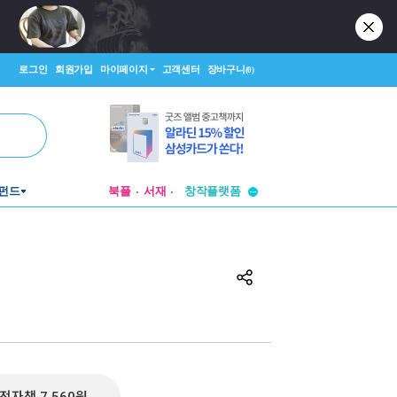
로그인
회원가입
마이페이지
고객센터
장바구니
(0)
투비컨티뉴드
펀드
북플
서재
창작플랫폼
투비컨티뉴드