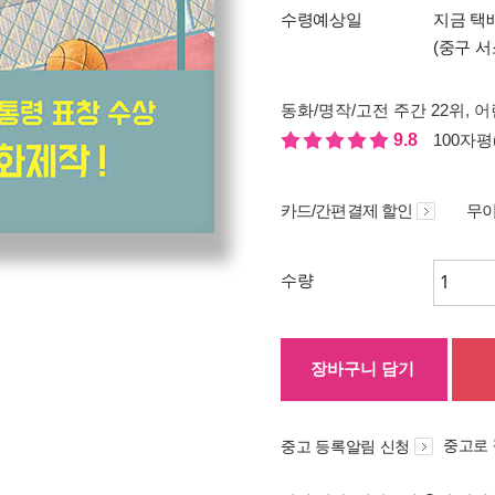
수령예상일
지금 택
(중구 서
동화/명작/고전 주간 22위
, 어
9.8
100자평(
카드/간편결제 할인
무이
수량
장바구니 담기
중고로
중고 등록알림 신청