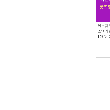
위즈덤하
소맥거핀
1만 원 