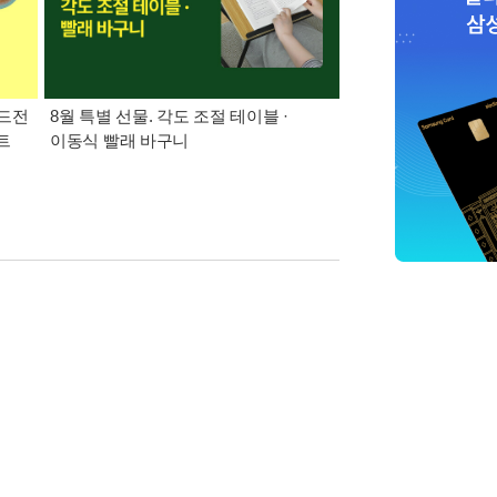
드전
8월 특별 선물. 각도 조절 테이블 ·
가장 빠르게 받아보는 
트
이동식 빨래 바구니
알림 총집합