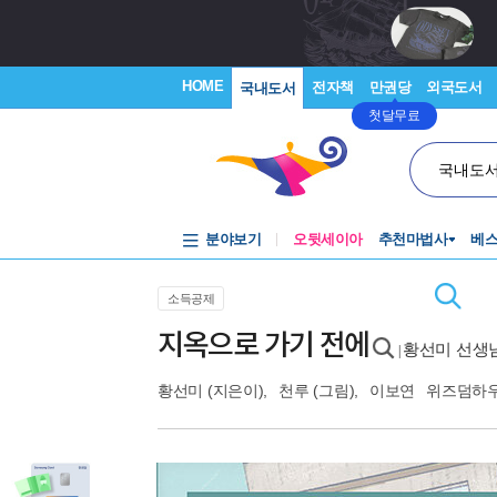
HOME
전자책
만권당
외국도서
국내도서
첫달무료
국내도
분야보기
오뒷세이아
추천마법사
베
소득공제
지옥으로 가기 전에
황선미 선생
|
황선미
(지은이),
천루
(그림),
이보연
위즈덤하