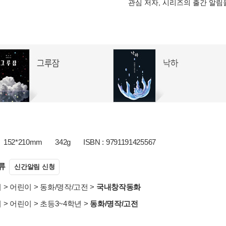
관심 저자, 시리즈의 출간 알
152*210mm
342g
ISBN : 9791191425567
류
신간알림 신청
서
>
어린이
>
동화/명작/고전
>
국내창작동화
서
>
어린이
>
초등3~4학년
>
동화/명작/고전