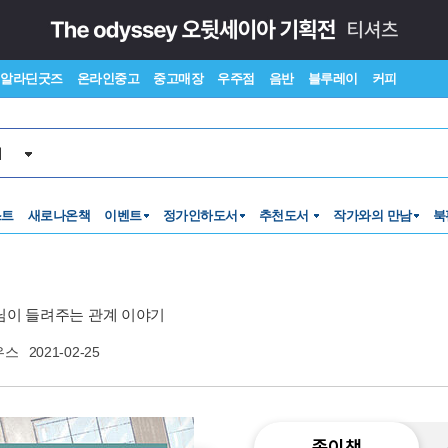
알라딘굿즈
온라인중고
중고매장
우주점
음반
블루레이
커피
서
스트
새로나온책
이벤트
정가인하도서
추천도서
작가와의 만남
북
님이 들려주는 관계 이야기
우스
2021-02-25
종이책