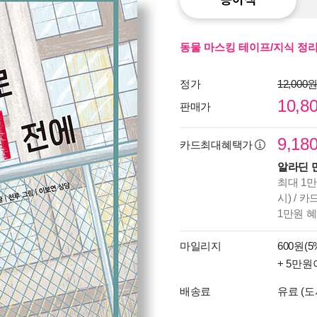
동물 마스킹 테이프/지식 정리 
정가
12,000
10,8
판매가
9,18
카드최대혜택가
알라딘 
최대 1만
시) / 
1만원 
마일리지
600원(5
+ 5만원
배송료
유료 (도