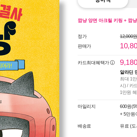
깜냥 양면 아크릴 키링 + 깜냥
정가
12,000
10,8
판매가
9,18
카드최대혜택가
알라딘 
최대 1만
시) / 
1만원 
마일리지
600원(5
+ 5만원
배송료
유료 (도