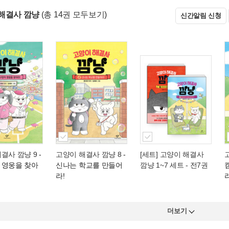
해결사 깜냥
(총 14권 모두보기)
신간알림 신청
결사 깜냥 9
-
고양이 해결사 깜냥 8
-
[세트] 고양이 해결사
 영웅을 찾아
신나는 학교를 만들어
깜냥 1~7 세트 - 전7권
라!
라
더보기