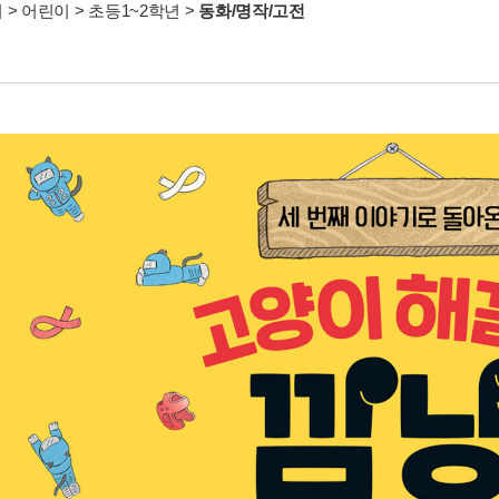
서
>
어린이
>
초등1~2학년
>
동화/명작/고전