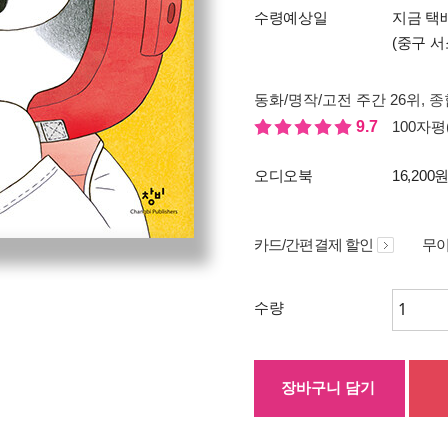
수령예상일
지금 택
(중구 서
동화/명작/고전 주간 26위
, 종
9.7
100자평(
오디오북
16,200
카드/간편결제 할인
무이
수량
장바구니 담기