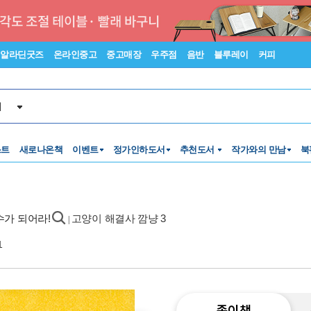
알라딘굿즈
온라인중고
중고매장
우주점
음반
블루레이
커피
서
스트
새로나온책
이벤트
정가인하도서
추천도서
작가와의 만남
북
수가 되어라!
고양이 해결사 깜냥 3
|
1
종이책