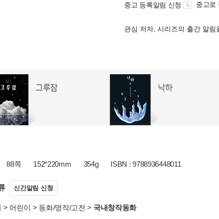
중고로
중고 등록알림 신청
관심 저자, 시리즈의 출간 알
88쪽
152*220mm
354g
ISBN : 9788936448011
류
신간알림 신청
서
>
어린이
>
동화/명작/고전
>
국내창작동화