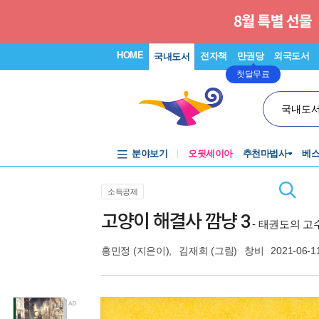
HOME
전자책
만권당
외국도서
국내도서
첫달무료
국내도
분야보기
오뒷세이아
추천마법사
베
소득공제
고양이 해결사 깜냥 3
- 태권도의 고
홍민정
(지은이),
김재희
(그림)
창비
2021-06-1