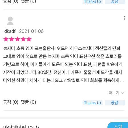
공감 (
0
)
댓글 (0)
이의 가족의 여행 이야기를 통해 80여 개의 영어 표현을 읽고 듣고
학 교재를 만들어주신다면 아이들이 어려워하는 교과 과학도 더 재미
들 속에서 아들 스스로 호기심을 가지고 따라하기에 머릿속에 더 오
말하고 쓰며 익힐 수 있고요,재미있는 이야기와 영어 표현, 문제 등이
있게 공부할 수 있을것 같았고특히 지루하고 재미없는 사회 과목을
래 오래 남을수 밖에 없어요 놓지마 초등 영단어 만나보고 망설임
담긴 본책과 본책에서 배운 내용을 쓰며 한번 더 익힐 수 있는 practi
놓지마 작가님들이 재미있게 만화로 가르쳐주었으면 좋겠다싶었어요
메뉴
없이 선택한 놓지마 초등 영어표현 이번에도 정말 잔 들인것 같아요
ce book으로 구성되어 있답니다. 책이 도착하자마자 너무 좋아하
제 욕심이겠지만 저희 아이들이 워낙 잘 보고 학습 효과까지 눈에 띄
~~~ 초등 영어시작이 어렵다면 학습만화 놓지마 초등 영어표현
dksdf
2021-01-06
며 책을 펼쳐보고는 아는 단어를 찾아 보았어요.아이가 좋아하는 캐
다보니 그런 바람이생기는것 같아요방학동안 우리아이에게 무슨 교
꼭꼭꼭 만나보세요
릭터에 이야기가 재미있어서 공부한다는 느낌보다는 책을 보는 느낌
재로 영어공부를 시킬까 고민하시는 분들에게저는 놓지마 초등 영어
놓지마 초등 영어 표현출판사: 위드덤 하우스놓지마 정신줄의 만화
그 자체로..큰 부담이 없이 느끼는 것 같습니다. ​ 본책에는 정신이의
표현 책을 강력하게 추천드리고 싶었어요아이들이 매일 꼬박꼬박 꾸
그대로 영어 책으로 만든 놓지마 초등 영어 표현우선 책은 스토리를
가족의 여행을 80일로 나눠 재미있는 이야기가 담긴 만화와 함께 모
준히 할 수 있는 재미있고 알찬 교재라고 자신있게 말할 수 있는 책이
기반으로 하여, 아이들에게 도음이 되는 영어 표현, 패턴을 학습하게
두 80개의 unit에서 각각 한 개의 표현을 배우게 됩니다.각 unit에서
니까요 출판사에서 제공 받은 책을 아이들과 직접 읽고 쓴 리뷰입니
제작이 되었답니다.80일간 정신이네 가족이 줄줄섬에 도착을 해서
는 만화에 나온 기본 표현과 더불어 4~6개의 응용 표현을 추가로 익
다.
다양한 상황에 처하게 되는데요그 상황별로 영어 회화를 학습하게 되
히게 됩니다.​ 각 unit 우측 상단에는 QR코드가 있어 핸드폰으로 스캔
네요.초등 영어 교육과정을 기본으로 80개의 필수 의사소통 포현주
을 하면해당 원어민의 발음으로 영어 표현을 듣고 따라 말할 수 있답
더보기
제가.만화에 자연스럽게 상황속에 회화 표현을 하도록 지어진, 놓지
니다.또한 유닛마다 아래에는 해당 표현에 관한 팁이 있어, 우리 말과
공감 (
0
)
댓글 (0)
마 초등영어표현페이지별로 왼쪽은 만화 스토리오른쪽은 QR코드와
다른 영어 표현을 좀 더 쉽게 이해하고 말하는데 도움이 되기도 합니
영어 표현을 확정할수 있는 단어들이 나열됩니다.QR코드로 먼저 회
다.​ 본책에서의 공부를 마쳤다면 앞서 말씀드린 practice book을
화 패턴 듣기를 하고아이랑 같이 따라읽기를 할수 있겠듬 제작된 책
펴서각 unit에서 배운 문장을 쓰고 읽어보며 탄탄하게 학습을 할 수
쓰기
마이페이퍼 (0편)