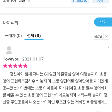
쓰기
마이리뷰
구매자 (0)
전체 (6)
메뉴
iloveyou
2021-01-07
정신이와 함께 떠나는 80일간의 줄줄섬 영어 여행놓지 마 초등
영어 표현위즈덤하우스 놓지 마 초등 영단어로 영어단어를 재미있게
공부했는데이번에는 초등 아이들이 꼭 배워야할 초등 필수 영어회화
를 배울 수 있는 초등 영어 표현 책이네요놓지마 과학부터 놓지마 정
신줄 주인공들이 나오는 책이라면 무조건 읽는 저희집 비글형제에게
영단어까지 가르쳐주다보니 엄마로서 놓지마 시리즈들에 만족할 수