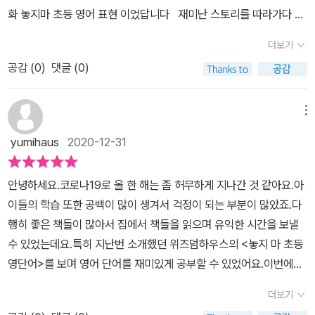
도록되어 있어서 영어 말하기에 자신감을 키워줄 수 있을 것 같아요.
현을 찾아써도 되고 QR코드를 재생해서 받아쓰기를 해도 되고 그림
화 놓지마 초등 영어 표현 이었답니다 재미난 스토리를 따라가다 보
특히나 그냥 문장을 따라 쓰거나, 읽으면 흥미도 떨어질 것 같은데,각
만 보고 혼자서 작문을 해도록 활용방법이 다양했거든요우리아이에
면 초등 영어 표현 80개가 저절로 따라온다는 학습만화 놓지마 초
페이지마다 QR코드가 있어서 원어민의 음성으로 생생한 대화와 표
더보기
게 맞는 방법으로 쓰기 연습을 할 수 있었어요​ 제가 아이에게 집에서
등 영어 표현 의 최대 장점은 원어민의 음성으로 대화와 연습 문장을
현 연습 문장들을들어볼 수 있어서 완전 좋았어요. 이제 굳이 CD가
공감 (
0
)
댓글 (0)
가르치려고 산 그 어떤 영어교재보다 아이들이 좋아할만한 교재였어
들을수 있는 QR코드가 있는것인것 같아요 사실 엄마표 영어는 많이
필요없네요~500여 개 표현을 아이가 직접 써 보면서 완벽하게 익히
요영어를 배우는 순간순간이 재미있다면 영어공부도 재미있다고 느
조심스러운데 ... QR코드로 원어민 발음으로 함께하니 같이 배우는
는 Practice Book 도함께 들어 있어서 엄마표 영어로 활용하기에
낄 수 있잖아요자녀교육서에 무언가를 배울때 아이들은 그때의 느낌,
느낌 ㅎㅎㅎ 초등이 익혀야할 생활과 밀접한 관련있는 영어표현
메뉴
너무 좋은 교재인 듯 합니다.코로나로 외출도 쉽지 않고, 긴 겨울 방학
감정을 오래 기억한다고 했었는데이 책으로 영어를 배운다면 아이들
들 재미나게 읽으면서 아들이 먼저 호기심을 가지고 따라하니 엄마
동안 아이와 함께 <놓지 마 초등 영어 표현> 책으로 재미나게 영어를
yumihaus
2020-12-31
이 영어 공부를 좋아할 수 밖에 없겠다 싶었네요저는 이 책을 만나고
미소가 저절로 지어지더라는 열대섬 줄줄섬으로 간 정신이네 가족
배워가려고 합니다.이제 초등 아이들에게 <놓지 마 초등 영어 표현>
나서 지금까지 아이와 풀던 영어교재를 잠시 중단하고 당장 내일부터
들 그런 가족들이 새친구를 만나면서 펼쳐지는 재미있는 이야기 사
책이 초등 영어 필독서가 되겠어요~~[출판사로부터 도서 협찬을 받
안녕하세요.코로나19로 올 한 해는 좀 허무하게 지나간 것 같아요.아
이 책으로 아이의 영어 공부를 봐주려고 마음을 먹었어요​ 저는 평소
실 영어표현도 영어표현이지만 아들이 혼자 만화만 보기도 한답니다
았고 본인의 주관적인 견해에 의하여 작성함]
이들의 학습 또한 공백이 많이 생겨서 걱정이 되는 부분이 많았죠.다
에도 아이들이 어릴때는 재미있게 배울 수 있는 책이 가장 좋은 책이
ㅎㅎㅎ 이미 재미가 사로잡은 학습만화 놓지마 초등 영어 표현 5
행히 좋은 책들이 많아서 집에서 책들을 읽으며 유익한 시간을 보낼
라고 생각을 가지고 있었는데 놓지마 초등 영어표현 책이야 말로 저
개의 영어 표현을 배우고 잊으면 안되져 다시한번 복습하는 시간을
수 있었는데요.특히 지난번 소개했던 위즈덤하우스의 <놓지 마 초등
의 생각에 딱 들어맞는 책이였어요만화로 재미있게 영어공부를 하다
Review에서 만들어 준답니다 첫 시작부터 그림에서 재미를 발견
영단어>를 보며 영어 단어를 재미있게 공부할 수 있었어요.이번에는
보면 영어 말하기도 자신 있게할 수 있을것 같은 확신이 들었네요​​책
하는 아들 배에서 축 쳐져 있는 정신이 발견 ㅋㅋㅋㅋㅋ 엄마랑 마
같은 시리즈라 할 수 있는 <놓지 마 초등 영어 표현>을 우리아이책카
을 보고 나니 솔직히 다른 교과 교재들도 놓지마 작가님이 재미있게
주앉아 QR코드로 원어민 표현으로 들어요 훨씬 훨씬 익히기 좋은
더보기
페 서평단을 통해 만나보았답니다. <놓지 마 초등 영어 표현>은 정신
만들어 주셨으면 좋겠다는 생각을 했어요놓지마 과학과 연계되는 과
초등 영어책 놓지마 초등 영어 표현임에 확실해요 여러 영어 표현