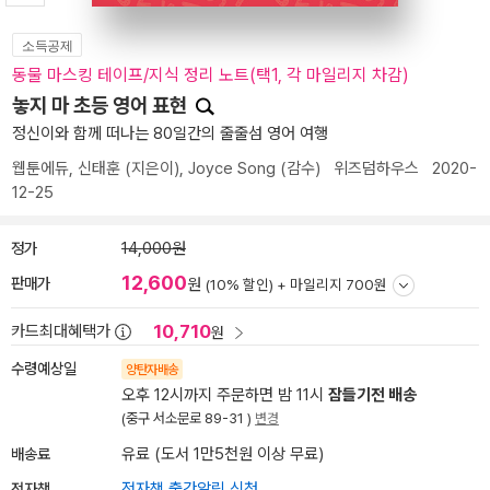
소득공제
동물 마스킹 테이프/지식 정리 노트(택1, 각 마일리지 차감)
놓지 마 초등 영어 표현
정신이와 함께 떠나는 80일간의 줄줄섬 영어 여행
웹툰에듀
,
신태훈
(지은이),
Joyce Song
(감수)
위즈덤하우스
2020-
12-25
정가
14,000원
12,600
판매가
원
(10% 할인) +
마일리지 700원
10,710
카드최대혜택가
원
수령예상일
양탄자배송
오후 12시까지 주문하면 밤 11시
잠들기전 배송
(중구 서소문로 89-31 )
변경
배송료
유료 (도서 1만5천원 이상 무료)
전자책
전자책 출간알림 신청