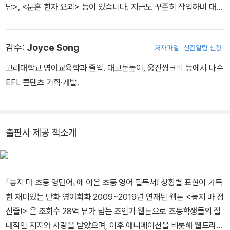
담>, <문혼 한자 요괴> 등이 있습니다. 지금도 꾸준히 작업하며 대학
에서 학생들을 가르치고 있습니다. 사랑하는 아내와 보물 같은 세 딸
과 함께 살고 있습니다.
감수:
Joyce Song
저자파일
신간알림 신청
고려대학교 영어교육학과 졸업. 대교눈높이, 웅진씽크빅 등에서 다수
EFL 콘텐츠 기획·개발.
출판사 제공 책소개
『놓지 마 초등 영단어』에 이은 초등 영어 필독서! 상황별 표현이 가득
한 재미있는 만화 영어회화 2009~2019년 연재된 웹툰 <놓지 마 정
신줄!> 은 조회수 28억 뷰가 넘는 초인기 웹툰으로 초등학생들의 절
대적인 지지와 사랑을 받았으며, 이후 애니메이션을 비롯해 웹드라마