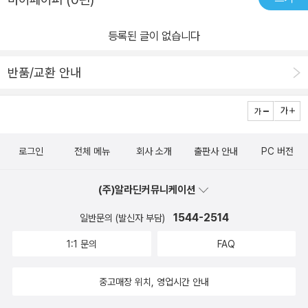
이예요친근한 만화 소재여서 아이가 잘 받아 들일수 있네요.
있어요.저희 아이가 워낙 쓰기를 싫어하는데요.놓지 마 정신줄 효
과 일까요? 스스로 영어 표현을 쓰며 앞으로 영어공부는 <놓지 마 초
등록된 글이 없습니다
등 영어 표현>으로만 하고 싶다고 합니다. 5개의 unit을 공부하고
나면 5개의 unit에 대한 테스트인 review 문제를 풀게 되어있어요.
반품/교환 안내
문장을 읽고 이해하고 듣고 알맞은 표현을 찾아 쓰면서 그동안 공부
한 것을 복습하게 됩니다.책의 뒷장에는 정답도 있네요. ^^ ​ 하루 만
에 5개의 unit을 다 공부하고, review도 너무 재미있다면서 금방 마
쳐버렸어요.이러ㅏ 너무 빨리 한 권을 끝내버리는 게 아닌지..학원을
로그인
전체 메뉴
회사 소개
출판사 안내
PC 버전
다니지 않고 학교 공부와 집에서 단어 외우기 정도만 하는 4학년 아
이에게 적당한 수준의 교재인 것 같아요.하루하루 공부하는 양이 부
(주)알라딘커뮤니케이션
담스럽지 않아 아이들에게 재미와 함께 성취감도 충분히 줄 수 있고
1544-2514
요.​ 영어에 흥미 없는 아이도 먼저 꺼내 공부하게 되는 <놓지 마 초등
일반문의 (발신자 부담)
영어 표현>!!우리 아이 영어회화 선생님으로 임명합니다!위즈덤하우
1:1 문의
FAQ
스 출판사 <놓지 마 초등 영어 표현> 서평 이렇게 마치고요.좋은 책
만날 기회 주신 우리아이책카페와 위즈덤하우스에 진심으로 감사드
중고매장 위치, 영업시간 안내
립니다. - 출판사로부터 도서를 제공받아 본인의 주관적 견해에 의해