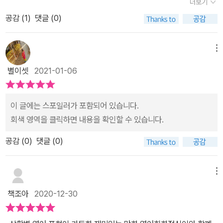
더보기
밖에 없었는데 이번에는 영어 회화 까지 가르쳐준다하니 진심으로 놓
공감 (
1
)
댓글 (0)
지마 정신줄 작가님들에게 감사인사라도 전하고 싶었어요놓지 마 초
등 영단어 책을 통해서도 제가 가르쳐주지 않은 단어까지 아이들이
학습하게 되었거든요재미있다고 반복해서 읽다보니 자연스레 많은
메뉴
단어들을 익히게 되더라고요거기다 학교에서도 배우고 집에서 저랑
별이셋
2021-01-06
푸는 교재에서도 반복적으로 학습을 하니 좀 수월하게 영단어를 공부
하게 된 것 같아요그래서 저는 놓지마 시리즈가 나오면 아이에게 무
조건 사주게 되더라고요저절로 공부가되니까요그래서 이번에도 영어
이 글에는 스포일러가 포함되어 있습니다.
회화 책이 나왔다고 해서 이건 꼭 아이들과 읽어야 한다고 생각하고
회색 영역을 클릭하면 내용을 확인할 수 있습니다.
바로 준비를 했어요솔직히 집에서 영어교재로 초등기초문법과 영단
공감 (
0
)
댓글 (0)
어를 공부하고 있지만교재 자체가 정말 재미가 없거든요책을 펼치면
누가봐도 영어공부를 위한 교재라고 표가나니 첫째는 저랑 약속을 해
서 겨우 공부하고 있었어요​ 그런데 놓지마 초등 영어 표현은 지금까
메뉴
지 그 어떤 영어 교재에서도 알아 주지 않았던우리 아이들의 마음을
책조아
2020-12-30
제대로 알아준 영어 교재였어요재미있고 거기다 공부까지되는 교재!!
저는 놓지마 초등 영단어 처럼 영어표현에 대해서 만화로만 나오는