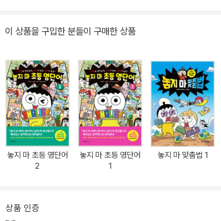
까지 만들어지며 나이와 연령을 불문하고 대중적 사랑을 받는 콘텐츠
로 자리매김했다. 이 인기에 힘입어 2016년 출시된 『놓지 마 과학!』
이 상품을 구입한 분들이 구매한 상품
학습만화 시리즈는 출간되자마자 베스트셀러에 오르며 열 번 넘게 반
복해서 읽었다는 리뷰와 더불어, 다음 권 출간을 기다리는 독자들의
독촉이 쇄도할 만큼 반응이 뜨거웠다. 권수가 늘어날수록 다른 책은
몰라도 이 책만은 꼭 본다는 충성도 높은 어린이 독자들의 수가 점점
늘어 가고 있다. 초등학교 교과 과정을 기반으로 한 다양한 과학적 질
문들을 기발하고 재미있게 풀어내어 자연스럽게 과학에 재미를 붙이
고 그 원리를 이해하게 만들어주는 책이다. ‘과학’에 이어 어린이들이
쉽고 재미있게 ‘영어’를 익힐 수 있도록 기획된 ‘놓지 마 초등 영어’ 시
리즈의 첫 편인 『놓지 마 초등 영단어』는 국내에서 처음으로 시도된
놓지 마 초등 영단어
놓지 마 초등 영단어
놓지 마 맞춤법 1
4컷 만화 형식의 영단어 책으로, 기존의 영단어 책들과는 확연히 차
2
1
별화되는 구성으로 또 한 번 초등학생들의 관심을 사로잡았다. 재미
있는 만화를 읽으며 만화 속 상황에서 사용된 단어와 예문을 자연스
럽게 기억할 수 있어 기존의 반복적이고 따분한 영단어 학습을 벗어
상품 인증
나 재미와 학습 효과 두 가지를 완벽하게 만족시키는 초등 영어 필독