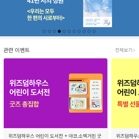
관련 이벤트
전체보기
위즈덤하우스 어린이 도서전 + 야코.소맥거핀 굿
위즈덤하우스