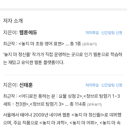
저자 소개
지은이:
웹툰에듀
저자파일
신간알림 신청
최근작 :
<놓지 마 초등 영어 표현>
… 총 1종
(모두보기)
'놓지 마 정신줄' 작가가 직접 운영하는 곳으로 인기 웹툰으로 학습하
는 재밌고 유익한 웹툰 플랫폼이다.
지은이:
신태훈
저자파일
신간알림 신청
최근작 :
<어디로든 통하는 문 : 요물 상점 2>
,
<정브르 탐험기 1~3
세트 - 전3권>
,
<정브르 탐험기 3>
… 총 114종
(모두보기)
서울에서 태어나 2009년 네이버 웹툰 <놓지 마 정신줄!>로 데뷔했
으며, 주요 작품으로 <놓지 마 과학>, <놓지 마 어휘>, <놓지 마 속