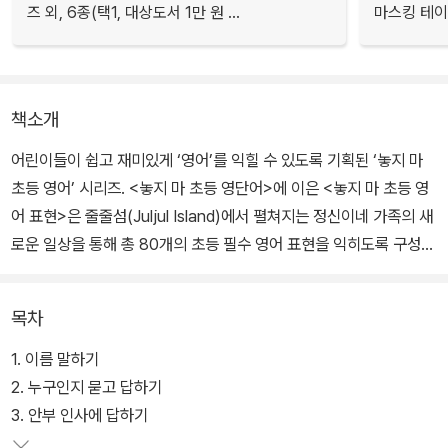
즈 외, 6종(택1, 대상도서 1만 원 ...
마스킹 테이프
책소개
어린이들이 쉽고 재미있게 ‘영어’를 익힐 수 있도록 기획된 ‘놓지 마
초등 영어’ 시리즈. <놓지 마 초등 영단어>에 이은 <놓지 마 초등 영
어 표현>은 줄줄섬(Juljul Island)에서 펼쳐지는 정신이네 가족의 새
로운 일상을 통해 총 80개의 초등 필수 영어 표현을 익히도록 구성되
어 있다.
목차
만화가 주는 재미에 더하여 말하기 중심의 표현 연습을 통해 일상생
활에서 꼭 필요한 필수 영어 표현들을 배울 수 있다. <놓지 마 초등 영
1. 이름 말하기
단어>처럼 여전히 재미있지만 이제 의사소통 영역으로 영어 학습의
2. 누구인지 묻고 답하기
범위를 확장하여 자신 있는 영어 말하기에 도전해 보자.
3. 안부 인사에 답하기