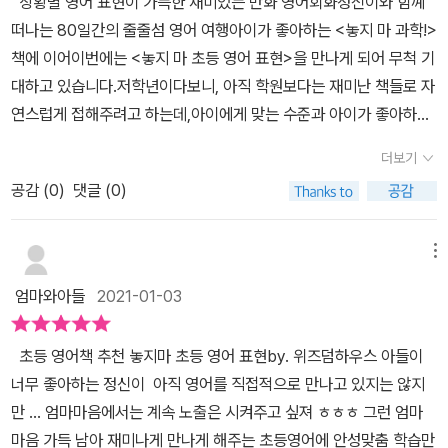
상황별 영어 표현이 가득한 재미있는 만화 영어회화정신이와 함꼐
책인줄 알았는데 대박~만화 이외에도 배운내용을 바로바로 연습할
떠나는 80일간의 줄줄섬 영어 여행​​​아이가 좋아하는 <놓지 마 과학!>
수 있도록 문제들까지 담고 있었어요만화로 되어있는 영어 교재라니,
책에 이어이번에는 <놓지 마 초등 영어 표현>을 만나게 되어 무척 기
지금까지 아이들이 스스로 재미있게 공부하는 교재는 본적이 없는데
대하고 있습니다.저학년이다보니, 아직 학원보다는 재미난 책들로 자
이 책이야 말로 아이들이 더 풀고 싶다고 이야기할만한 교재라는 생
연스럽게 접해주려고 하는데,아이에게 맞는 수준과 아이가 좋아하는
각이 들었어요 초등 영어 교육과정을 기본으로 한 필수 의사소통 주
책을 찾기가 여간 어려운게 아니더라고요.그런데 이번에 <놓지 마 초
제를 80개 상황별로 구성해서 재미있는 만화를 읽으며 자연스러운
더보기
등 영어 표현> 책을 딱~ 만나고 보니,아이가 좋아하는 이야기에 저학
상황 속에서 회화 표현을 익힐 수 있었고 만화 속 대화를 다시 한번 제
공감 (
0
)
댓글 (0)
년을 위한 수준의 영어 표현들이라 너무 만족합니다.영어를 그렇게
시해서 연습할 표현을 빨간색 글씨와 밑줄로 표시해 두었어요또 QR
좋아하지 않는 아이도 오히려 관심을 더 보였습니다.일단 아이가 관
코드로 원어민의 음성으로 대화와 연습문장을 들으며 따라할 수도 있
심을 보였다는 것에 큰 의의를 두며, 영어 공부를 시작해보려고 합니
메뉴
었죠4~6개의 표현 연습 어휘를 제시해서 아이들이 직접 입으로 말
다.​<놓지 마 초등 영어 표현>에서는 단순히 영어 표현을 나열한 방식
엄마와아들
2021-01-03
을 해보도록 유도하고 대치활동을 통해 기본 표현 패턴을 익히고 어
이 아니라줄줄섬에서 펼쳐지는 정신이네 가족의 새로운 일상을 통해
휘력까지 확장시킬 수 있도록 구성이 되어있었어요익힌 내용을 점검
서무려 80개의 초등 필수 영어 표현을 익히도록 구성되어져 있었습
하고 복습할 수 있고 QR코드를 듣고 푸는 문제와 만화에 나온 회화
초등 영어책 추천 놓지마 초등 영어 표현by. 위즈덤하우스 아들이
니다.오~ 생각보다 많은 영어 표현들을 배워갈 수 있겠어요^^하루에
표현을 완성하며 심화 복습까지 할 수 있었어요여기서 끝이 아니라
너무 좋아하는 정신이 아직 영어를 직접적으로 만나고 있지는 않지
하나씩 꾸준히 해나간다면 영어 말하기도 어렵지 않을 듯 합니다.그
부록으로 들어있는 Practice Book 은 제가 지금까지 본 워크북 중
만 ... 엄마마음에서는 계속 노출은 시켜주고 싶져 ㅎㅎㅎ 그런 엄마
날 배우는 기본 표현 패턴에 다양한 어휘를 대치하는 연습을 할 수 있
에 가장 마음에 드는 워크북이였어요그림을 보고 보기에서 알맞은 표
마음 가득 남아 재미나게 만나게 해주는 초등영어에 안성맞춤 학습만