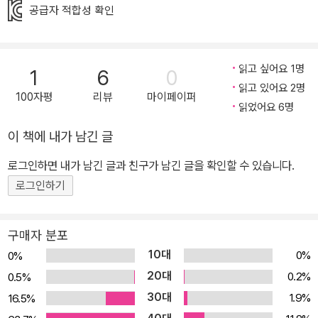
공급자 적합성 확인
서이다. 『놓지 마 초등 영단어』에 이은『놓지 마 초등 영어 표현』은 줄
줄섬(Juljul Island)에서 펼쳐지는 정신이네 가족의 새로운 일상을 통
해 총 80개의 초등 필수 영어 표현을 익히도록 구성되어 있다. 만화
읽고 싶어요 1명
1
6
0
가 주는 재미에 더하여 말하기 중심의 표현 연습을 통해 일상생활에
읽고 있어요 2명
서 꼭 필요한 필수 영어 표현들을 배울 수 있다.『놓지 마 초등 영단어』
100자평
리뷰
마이페이퍼
읽었어요 6명
처럼 여전히 재미있지만 이제 의사소통 영역으로 영어 학습의 범위를
확장하여 자신 있는 영어 말하기에 도전해 보자! 80개 필수 회화와 5
이 책에 내가 남긴 글
00여 개 연습 문장으로 초등 영어 회화 완성 말하기 중심의 표현 연
로그인하면 내가 남긴 글과 친구가 남긴 글을 확인할 수 있습니다.
습을 통해 초등 영어 교육의 목표 달성 『놓지 마 초등 영어 표현』은
로그인하기
‘묻고 답하는 능력을 키워 일상생활에서 영어로 의사소통할 수 있는
역량을 키운다’는 초등 영어 교육의 목표에 충실하도록 말하기 중심
의 학습이 되도록 구성하였다. 초등 영어 교육과정을 기본으로 80개
구매자 분포
의 회화 주제를 선정하고, 재미있는 만화를 통해 이를 제시하여 아이
10대
0%
0%
들의 흥미를 유발한다. 만화에서 제시된 기본 회화 패턴에 4~6개의
20대
0.2%
0.5%
어휘를 대치하여 말해 보는 대치 활동(Substitution Drill)을 통해 어
30대
1.9%
16.5%
휘력은 물론 영어 문장 구조에 대한 감각을 키우고, 아이들이 주체가