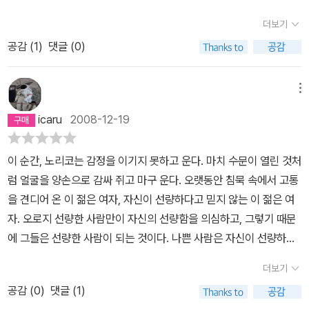
면서 마술을 공연하는 마술사인데 잠에서 깨어 보니 무자비한 내전이
개연이 모호해지고, 사실과허구의 경계도 모호하다.<환상의 책> 이
더보기
벌어진 상황에서 암살자의 임무를 수행하기 위해 자신이 징집되었다
후의소설들을, <신탁의 밤>이나 <브룩클린 풍자극>같은 소설이 여
공감 (
1
)
댓글 (0)
는 사실을 깨닫는다. 2000년 대통령 선거 이후 미국에 내전이 발생
기에 속한다, 읽고나서 든 생각은 '여기에 이런 뜻이 있었어?'이다. 이
하여 먼저 뉴욕 주가 연방에서 탈퇴하고 이어 15개 주가 그 뒤를 따른
야기 자체는 평범하지만 이야기에 등장하는 세부묘사와 인물묘사, 전
것이었다. 하지만 브릭은 이 전쟁이 오로지 저널리스트이며 문학 평
개가 평범한 이야기에 비범한 의미를 부여한다. 아마도 이런 풍 소설
메뉴
론가인 오거스트 브릴의 상상력에 의해 전개되고 있다는 것을 발견한
의 결정판이 <브룩클린 풍자극>이 아닌가 싶다.근데 이 소설을 읽고
icaru
2008-12-19
다. 브릭은 오거스트 브릴을 죽이라는 지령을 받는다. 그렇게 하면 내
나서 든 생각은 뭔가 또 변하고 있다는 것이다. 이 작품 속에서는 이야
전은 끝난다는 것이다. 독자는 그리하여 소설의 메타 픽션 같은 틀에
기가 넘쳐난다.이야기가 이야기를 만들고 죽이고 평가하고 나열한다.
이 순간, 노리코는 감정을 이기지 못하고 운다. 마치 수문이 열린 것처
도 불구하고 이 작품이 일종의 환상 소설이라는 느낌을 갖게 된다. 9.
브릴이 만든 이야기와 브릴의 이야기 속의 주인공 브릭이 갖고 있는
럼 얼굴을 양손으로 감싸 쥐고 마구 운다. 오랫동안 침묵 속에서 고통
11 사태를 겪지도 않았고 이라크 전쟁도 없으며 그 대신 엄청난 분열
이야기와 브릴의 가족들의 이야기와 브릴 자신의 이야기들이 서로 얼
을 견디어 온 이 젊은 여자, 자신이 선량하다고 믿지 않는 이 젊은 여
과 파괴로 고통당하는 가상현실의 미국을 다룬 환상 소설인가 보다
키고 설킨다. 이 모든 이야기들이 서로의 이야기를 만들어내기도 하
자. 오로지 선량한 사람만이 자신의 선량함을 의심하고, 그렇기 때문
하고 생각하게 되는 것이다. 이런 판단을 내릴 즈음, 소설은 브릴의 실
고 간섭하기도 하면서이 한 편의 소설이 완성된다.그래서 이 소설의
에 그들은 선량한 사람이 되는 것이다. 나쁜 사람은 자신이 선량하다
제 생활과 개인적 고뇌로 되돌아 와 현실의 삶을 탐구하기 시작한다.
주인공은 그 누구도 아닌 단연 '이야기'이다. 이야기를주인공으로 내
고 생각하지만, 선량한 사람은 자신이 선량함을 의식하지 못하는 것
그리고 이 삶은 어둠 속에 누워 있는 남자가 창조해 낸 삶과 서로 조응
세운새로운 시도라는 점에서는 절대 찬성이지만 여전히 2% 부족하
더보기
이다. 그들은 남들을 용서하면서 삶을 살아 나가지만, 정작 자기 자신
한다. 브릴은 자신이 구덩이 속의 남자 브릭 못지않게 깊고 험한 구덩
고 산만하다. 여러가지 이야기가 등장하지만 하나의 이야기처럼 보이
공감 (
0
)
댓글 (1)
은 용서하지 못하는 것이다. -107쪽30세 생일이 가까이 다가오고 있
이에 빠져 있다고 생각한다. 아내가 죽은 뒤 교통사고로 다리를 다친
게만드는 배려가 좀 더 필요하지 않았을까?