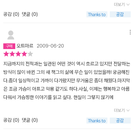
더보기
리고 손녀야. 이러한 혼란이 고통스럽기는 하지만 거기에는 아름다운
공감 (
0
)
댓글 (0)
시정이 있어. 그것을 표현할 수 있는 말들이 정말로 있어. 너희들이 그
말들을 가지고 있다면 얼마나 좋을까. 그래, 미리엄. 인생은 실망스러
워. 하지만 난 네가 행복하기를 바라.-120쪽
메뉴
오트마르
2009-06-20
지금까지의 전적과는 일관된 어떤 것이 역시 흐르고 있지만 전달하는
방식이 많이 바뀐 그의 새 책그의 삶에 무슨 일이 있었을까! 궁금해진
다.좀더 일상적이고 가까이 다가왔지만 무거움은 좀더 채웠다.마지막
은 조금 가슴이 아프고 악몽 같기도 하다.사실, 이제는 행복하고 아름
다워서 가슴찡한 이야기를 읽고 싶다. 현실이 그렇지 않기에
더보기
공감 (
0
)
댓글 (0)