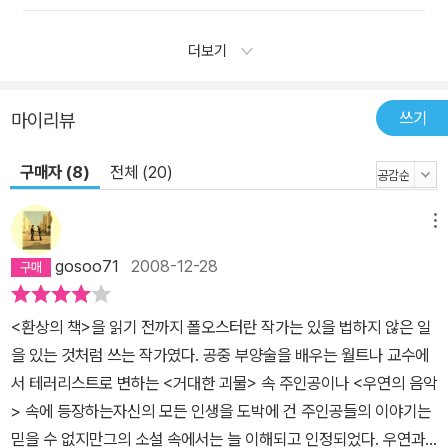
루클린 얘기만 쓰겠다는 건 아닙니다. 오스터, <어둠 속의 남자>에서
현실과 환상의 위기를 그려 내다 -「보스턴 글로브」2008. 8. 24 폴
더보기
오스터의 14번째 장편소설 <어둠 속의 남자>는 사뮈엘 베케트 풍의
초연함과 내면성을 강조하는 작품이다. 실제 세계를 묘사하기보다는
쓰기
마이리뷰
환상적이고 불합리한 우여곡절을 가진 마음의 세계에 더 집중하고 있
다. 화자인 오거스트 브릴은 소설의 시작 부분에서 이렇게 말한다. <
구매자 (8)
전체 (20)
나는 지금 어둠 속에 혼자 있으면서 내 머리 속에서 세상을 굴리고 있
다. 또다시 불면증이 엄습해 와 이 엄청난 미국의 황무지 속에서 또 다
메뉴
른 하얀 밤을 맞이한 것이다.> 그리고 3페이지에 이르면 독자는 화자
gosoo71
2008-12-28
브릴이 어두운 밤을 물리치기 위해 창조해 낸 이야기 속으로 들어가
게 된다. 한 남자가 지하의 깊은 구덩이 속에 잠들어 있다. <깊이는 3
미터 정도이고, 완벽한 원형을 이루고 있으며 내벽은 너무 단단하여
<환상의 책>을 읽기 전까지 폴오스터란 작가는 있을 법하지 않은 일
구운 진흙 혹은 유리 같은 느낌을 준다. 다시 말해서, 구덩이 속의 남
을 있는 것처럼 쓰는 작가였다. 공중 부양술을 배우는 월트나 교수에
자는 잠에서 깨어난 뒤 제 힘으로 그 구덩이에서 벗어나지 못한다.>
서 테러리스트로 변하는 <거대한 괴물> 속 주인공이나 <우연의 음악
구덩이 속의 남자는 뉴욕 퀸스 출신의 29세 된 오언 브릭이다. 그는
> 속에 등장하는자신의 모든 인생을 도박에 건 주인공들의 이야기는
<위대한 자벨로>라는 예명으로 어린아이들의 생일 파티를 찾아다니
믿을 수 없지만그의 소설 속에서는 늘 이해되고 인정되었다. 우연과