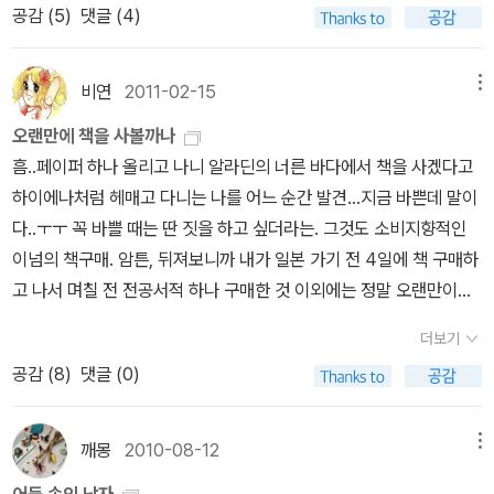
쓰메 소세키 전집' 제법 마음에 들어서 이번에 데려온 두 아이.이러다
공감 (
5
)
댓글 (4)
만. 최근에 재미난 책들을 읽었다. 내가 좋아라 하는 폴 오스터의 <선
현재까지 달랑 한권 읽은 나쓰메 소세키 작가 마니아 될라~10월은
셋파크>와 지금 읽고 있는 위화의 <사람의 목소리는 빛보다 멀리 간
나를 위해 눈 꼭 감고 주머니 털겠쓰~ 타 작가의 에세이를 읽다가 그
다>. 소녀의 이름은 필라 산체스였다. 그는 여섯 달 전 5월 중순 어
비연
2011-02-15
메뉴
가 방문했던 곳중에 소세키 산방 서재 관련 글을 읽으면서 더 궁금해
느 토요일 늦은 오후, 공원에서 순전히 우연으로, 있을 법하지 않은 만
진 글 [마음].마침 요란하지 않고 은근한 분위기의 표지부터 호감인
오랜만에 책을 사볼까나
남 중에서도 가장 있을 법하지 않은 식으로 그녀를 만났다. 필라는 잔
현암사판이 눈에 띄여 데려왔다. 조금씩 넘겨보다가 전해지는 그의
흠..페이퍼 하나 올리고 나니 알라딘의 너른 바다에서 책을 사겠다고
디밭에 앉아 책을 읽고 있었고 그 역시 3미터도 떨어지지 않은 거리
마음. ˝---사랑의 만족을 맛본 사람한테서는 좀 더 따뜻한 말이 나오
하이에나처럼 헤매고 다니는 나를 어느 순간 발견...지금 바쁜데 말이
에 앉아 책을 읽고 있었는데, 우연히도 그녀와 같은 책을 읽고 있었다.
는 법이거든. 하지만...., 하지만 사랑은 죄악이네. 알고 있나?˝- [마
다..ㅜㅜ 꼭 바쁠 때는 딴 짓을 하고 싶더라는. 그것도 소비지향적인
똑같은 페이퍼백 <위대한 개츠비>였다. 그는 아버지한테서 열여섯
음] p45 본문 대화중에서.어딘지 공허함이 느껴지는 저 말은 뭘
이넘의 책구매. 암튼, 뒤져보니까 내가 일본 가기 전 4일에 책 구매하
살 생일 선물로 그 책을 받은 후로 세 번째 읽고 있는 중이었다. 책 속
까? [마음] 에는 쓸쓸함이 있고, 외로움이 있으며, 공허와 허무도
고 나서 며칠 전 전공서적 하나 구매한 것 이외에는 정말 오랜만이라
에 푹 빠져 주변은 완전히 잊고 20~30분쯤 앉아 있다 보니 갑자기
있었다.http://blog.aladin.co.kr/777888186/9952120 상황에
는 생각이 들어서(뺄 건 다 빼고 오랜만이란다..으이구!) 오늘 광화문
누군가의 웃음소리가 들렸다. 소리 나는 쪽을 돌아본 그는 자기를 향
더보기
따라 뒤죽박죽 변화하는 이해, 그 뒤섞인 마음이 오히려 더 재미있는
교보문고도 들르는데 살 책이나 골라봐야겠다 하고는 지금 서재질
해 웃으며 자기 책 제목을 손가락으로 가리키고 있는 그녀의 모습을
공감 (
8
)
댓글 (0)
[도련님]http://blog.aladin.co.kr/777888186/10065146
중. 푸힛! 폴 오스터라니! 당장 사봐야겠다는 생각이 드는 건 나만이
처음 운명적으로 대했다. 내가 늘 꿈꾸는 운명의 순간. 그 만남의 순
심윤서 [우애수]노란 구판 소장중이라 ' 애장판 '이라는 이름의
아닐 거다. 대부분이 비슷하겠지만 내가 폴 오스터에게 반했던 작품
간에 <위대한 개츠비>라니. 넘 멋지지 않은가. 주인공 마일즈와 주변
책을 구매할 필요는 없었으나, 차분하고 안정적인 심윤서 작가의 글
은 <달의 궁전>. 이 작품을 읽고 나서 폴 오스터의 책을 몇 권 더 읽기
깨몽
2010-08-12
메뉴
인물들의 어쩌면 대단히 고통스러운 인생의 어느 고비들 속에서 나름
을 좋아하는데, 마침 구판은 꼬질꼬질하고 낡아서 양장판으로 나온
로 결심한 기억이 난다. 미국사람의 책을 그닥 좋아하지는 않는 나이
의 방법으로 해결해가는 이야기들. 마지막 대목에 보면, 사실 또 다른