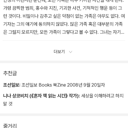
가령 끔찍한 범죄, 홍수와 지진, 기괴한 사건, 기적적인 행운 등이 그
런 것이다. 비밀이나 감추고 싶은 약점이 없는 가족은 아무도 없다. 여
기자는 그의 얘기에 동의하지 않았다. 많은 가족 혹은 대부분의 가족
은 그럴지 모르지만, 모든 가족이 그렇다고 볼 수 없다. 그녀는 자기
가족의 사례를 들면서 단 한번도 기이한 사건, 혹은 예외적 사건이 벌
어진 적이 없었다고 말했다. 무슨 소리, 알렉이 말했다. 한번 집중해서
더보기
잘 생각해 봐. 그러면 뭔가 나오게 되어 있어. 그러자 여기자가 잠시
생각에 잠기더니 그래 한 가지 있기는 한데, 라고 대꾸했다.
-167쪽
추천글
조선일보:
조선일보 Books 북Zine 2008년 9월 20일자
니나 상코비치 (《혼자 책 읽는 시간》 작가):
세상을 이해하려고 하지
말 것
줄거리