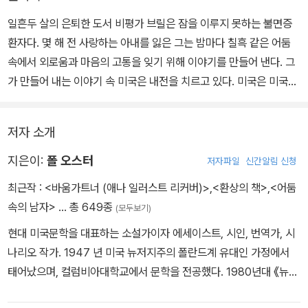
일흔두 살의 은퇴한 도서 비평가 브릴은 잠을 이루지 못하는 불면증
환자다. 몇 해 전 사랑하는 아내를 잃은 그는 밤마다 칠흑 같은 어둠
속에서 외로움과 마음의 고통을 잊기 위해 이야기를 만들어 낸다. 그
가 만들어 내는 이야기 속 미국은 내전을 치르고 있다. 미국은 미국이
되 9·11이 일어나지 않은 미국, 이라크가 아닌 국내에서 전쟁을 치르
고 있는 또 하나의 미국이다. 브릭의 머릿속 이야기가 진행될수록 그
저자 소개
자신과 이혼한 딸, 남자 친구가 죽은 손녀가 안고 있는 상처와 죄책감
이 드러나는데…….
지은이:
폴 오스터
저자파일
신간알림 신청
최근작 :
<바움가트너 (애나 일러스트 리커버)>
,
<환상의 책>
,
<어둠
속의 남자>
… 총 649종
(모두보기)
현대 미국문학을 대표하는 소설가이자 에세이스트, 시인, 번역가, 시
나리오 작가. 1947 년 미국 뉴저지주의 폴란드계 유대인 가정에서
태어났으며, 컬럼비아대학교에서 문학을 전공했다. 1980년대 《뉴욕
3부작》으로 문단의 주목을 받으며 실종과 우연, 반복과 고독을 축으