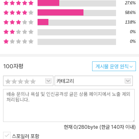
27.6%
가족이 현실에서 겪은 끔찍한 일에서 비롯된 결말이다. 이 부분에서
58.6%
우리는 부시 정부의 외교 정책에 대한 오스터의 비판 의식을 읽을 수
13.8%
있다. 마지막에 드러나는 충격적 결말, 즉 브릴의 손녀 카티아의 남자
친구 타이터스가 이라크에서 살해당하고, 그 장면을 비디오로 볼 수
0%
밖에 없었던 가족의 비극은 이라크 전쟁이라는 덫에 걸려 있는 미국
0%
의 한 단면이며, 이런 끔찍한 장면을 자신의 소설에 전례 없이 상세하
게 묘사함으로써 오스터는 부시 행정부에 일침을 가한다. 이 소설에
100자평
게시물 운영 원칙
서 스토리텔링은 중요한 역할을 한다. 가히 <이야기하기>에 관한 소
설이라 해도 과언이 아니다. 브릴과 딸 미리엄, 손녀 카티아는 저마다
카테고리
가슴에 상처를 안고 있다. 브릴은 평생의 동반자를 여의었고 미리엄
은 남편에게서 버림받았으며, 카티아는 전쟁에서 남자 친구를 잃었
다. 이들은 모두 상처와 괴로움으로 잠 못 이루며 이러한 고통에서 벗
어나려 몸부림치는데, 그 방편으로 등장하는 것이 바로 이야기이다.
브릴이 밤마다 생각해 내는 이야기, 미리엄이 너대니얼 호손의 딸 로
현재
0
/280byte (한글 140자 이내)
즈 호손에 대해 쓰는 전기, 카티아가 영화를 보며 <감정 있는 사물>
에 대해 펼치는 이론 등 저마다 다른 형식을 취하고는 있으나 궁극적
스포일러 포함