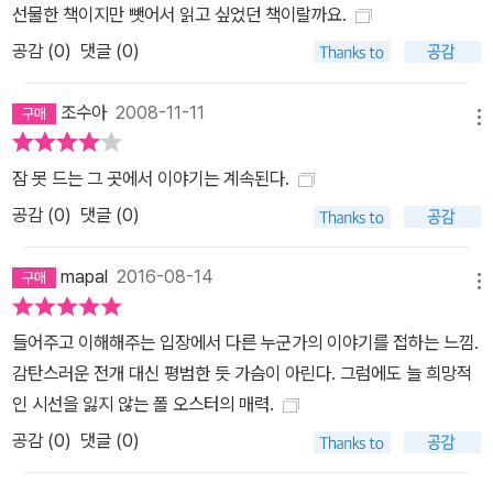
선물한 책이지만 뺏어서 읽고 싶었던 책이랄까요.
험을 받는 거지요. 또 그런 때 우리의 존재를 정확하게 발견하게 되고
공감 (
0
)
댓글 (0)
요. 가령 인생이 거덜 났는데 어떻게 그것을 다시 일으켜 세울 것이냐,
뭐 그런 생각을 하게 되는 거죠. 그게 또 오거스트 브릴이 시도하는 것
조수아
2008-11-11
이기도 합니다. 내 소설에 등장하는 여러 인물들에게는 이런 일이 자
메뉴
주 벌어집니다. 익스프레스: 당신은 예전에 썼던 인물을 다시 등장시
키는 것으로 유명합니다. 어떻게 그런 아이디어를 얻게 되었습니까?
잠 못 드는 그 곳에서 이야기는 계속된다.
오스터: 그건 본능적으로 벌어진 일입니다. 난 예전 작품들을 곱씹는
공감 (
0
)
댓글 (0)
것을 좋아하지 않아요. 하지만 예전 책들의 인물들이 여전히 내 마음
속에 남아 있습니다. 그들은 내게 정말로 살아 있는 인물들처럼 느껴
mapal
2016-08-14
메뉴
져요. 종종 그들을 생각하면서 이런 질문을 던집니다. 「그들은 지금
뭘 하고 있을까?」 그래서 그들이 다른 책의 엉뚱한 곳에서 불쑥 튀어
들어주고 이해해주는 입장에서 다른 누군가의 이야기를 접하는 느낌.
나오는 겁니다. 익스프레스: 당신이 전자 우편을 사용하지 않는다는
감탄스러운 전개 대신 평범한 듯 가슴이 아린다. 그럼에도 늘 희망적
것을 어디서 읽었습니다. 하지만 인터넷에 오로지 당신의 작품만을
인 시선을 잃지 않는 폴 오스터의 매력.
다루는 사이트가 생겼다는 것을 아십니까? 거기에 들어가 보셨습니
공감 (
0
)
댓글 (0)
까? 오스터: 난 컴퓨터가 없습니다. 하지만 누군가가 내게 그 사이트
를 보여 주었어요. 영국에 있는 어떤 사람이 나에 관한 인터넷 사이트