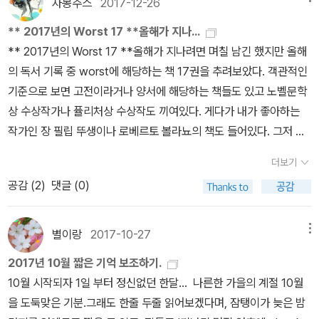
자몽주스
2017-12-26
** 2017년의 Worst 17 **올해가 지나...
** 2017년의 Worst 17 **올해가 지나려면 며칠 남긴 했지만 올해
의 독서 기록 중 worst에 해당하는 책 17권을 추려보았다. 객관적인
기준으로 보면 고전이라거나 양서에 해당하는 책들도 있고 노벨문학
상 수상작가나 퓰리처상 수상작도 끼여있다. 게다가 내가 좋아하는
작가인 장 필립 뚜생이나 로베르토 볼라뇨의 책도 들어있다. 그저 다
만 지극히 주관적인 취향에 기대어 예상과 기대를 저버린 책들을 모
더보기
았다.(순위와 무관)
공감 (
2
)
댓글 (0)
별이랑
2017-10-27
메뉴
2017년 10월 짧은 기억 보조하기.
10월 시작되자 1일 부터 정신없던 한달... 나른한 가을의 계절 10월
을 도둑맞은 기분.그래도 한줄 두줄 읽어보겠다며, 잠탱이가 늦은 밤