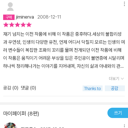
메뉴
jiminerva
2008-12-11
재기 넘치는 이전 작품에 비해 이 작품은 중후하다.세상의 불합리성
과 우연성, 인생의 다양한 유전, 언제 어디서 닥칠지 모르는 인생의 여
러 변수들이 복잡한 조화의 꼬리를 물며 전개되던 이전 작품에 비해
이 작품은 움직이기 어려운 부상을 입은 주인공이 불면증에 시달리며
하나씩 정리해나가는 이야기를 지어내며, 자신의 삶과 아내와의 관계
를 딸과 손녀와의생활을 통해 담담히 풀어낸다.폴오스터만큼작품에
더보기
서 나이의 성숙도가 드러나는 작가가 있을까. 이 작품과비슷한 시기
공감 (
0
)
댓글 (0)
에 읽은 기록실로의 여행, 그리고 한 이년전쯤 나온 브룩클린 광시곡
은 모두 복잡한 청년기와 중년기를 거친 작가의 품이 느껴지는 작품
이다.역시 인간은헛되이 먹은 것이 아니라면 나이를먹어갈수록 성숙
쓰기
마이페이퍼 (8편)
해지는 모양이다.
메뉴