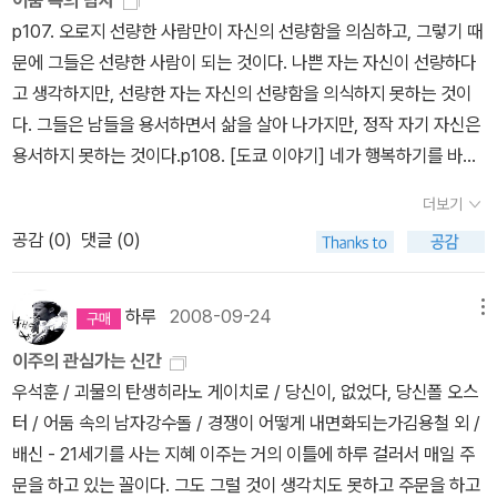
어둠 속의 남자
이번 ' 애장판 ' 구매.덤으로 한번더 읽어 주기~ 나는 외전에 나오는
지만, 이 사람의 책은 뭐랄까. 상당히 미국적이면서도 내치지 못하는
고난이 시작되는 것을 알 수 있지만, 그러나 이번은 이전과는 달리 잘
p107. 오로지 선량한 사람만이 자신의 선량함을 의심하고, 그렇기 때
짧은 이야기가 본편보다 더 짠하더만. 초록으로 초판 딱지를 ㅎㅎㅎ
어떤 매력이 있다. 사람을 끌어당기는 분위기. 이색적인 소재와 그것
해결할 수 있으리라는 믿음을 부여하는 작품. 폴 오스터의 글을 읽노
문에 그들은 선량한 사람이 되는 것이다. 나쁜 자는 자신이 선량하다
어차피 판권에 초판이라 인쇄되었을 텐데 굳이.? 최준서 [사랑도
을 맛깔스럽게 풀어내는 솜씨하며. 진정 소설가로구나 라는 생각이
라면, 엄청난 글이다 라는 생각보다는 이 작가 참 흡인력 있구나 뒷 이
고 생각하지만, 선량한 자는 자신의 선량함을 의식하지 못하는 것이
처방이 되나요?]충동 구매한 글.카페에서 처음으로 로맨스 소설 읽는
들 정도로 말이다. 이야기속의 이야기 형태라는데. 폴 오스터가 즐겨
야기를 궁금하게 만드는 작가구나 라는 생각을 많이 하게 된다. 그래
다. 그들은 남들을 용서하면서 삶을 살아 나가지만, 정작 자기 자신은
분을 발견 ~ 반가운 마음에 살짝 제목을 엿봤더니 <사랑도 처방이
쓰는 기법이기도 하지만. 긴 시간을 넘나드는 이야기라니 더욱 흥미
서 다른 베스트셀러 작가들과는 좀 다른 랭킹을 주고 있는 사람이다,
용서하지 못하는 것이다.p108. [도쿄 이야기] 네가 행복하기를 바라,
되나요?> 였다. 궁금함에 후다닥 이웃 블로그 방문해서 검색해보
가 생긴다. 뉴욕타임즈에서 '이 소설은 최고 수준의 현대 미국작품이
개인적으로. 꽤 많이 번역되어 나와 있다. 이 중에서 <뉴
노인이 말했다.이 짧은 한 마디에 노리코(노인의 아들인 남편과 사별
니 리뷰가 흥미로워서 덜컥 구매했는데.... 배송중~ 알림 뜨고 우연
다' 라고 평했다고 하니 꼭 읽어봐야 하지 않겠는가. 폴 오스터의 번역
더보기
욕 3부작>, <기록실로의 여행>, <달의 궁전> 그리고 영어책으로 <
한여주인공)는 자신의 인생의 무게를 이기지 못하고 무너져 내린다.
찮게 방문한 다른 분 블로그를 읽고나니.....음~ 평가는 좀더 나중에
된 작품들..오오오오. 많구나. 여기에서 <달의 궁전>. <뉴욕3부작>,
공감 (
0
)
댓글 (0)
빨간 공책 (Red Notebook)>을 읽은 것 같다. 대부분 나를 실망시
네가 행복하기를 바라. 그녀가 계속 흐느껴 우는 동안, 노인은 장면이
읽어보고 내가 스스로 해보자. 반해수 [불러줘]종이책 출간 초
<빵굽는 타자기>는 읽었고 몇 개는 그냥 가지고 있는 것도 있는 듯.
키지 않은 작품들이었다. 그래서인지 폴 오스터의 책이 나오면 무조
끝나기 전에 한마디 더 한다. 이상한 일이야, 그는 믿어지지 않는다는
반에 여기 저기서 올라오는 뜨거운 리뷰에 참 많이 들썩 거렸던 책.
(도대체 뭘 샀는 지 가끔 기억이 안 난다. 그냥 되는 대로 마구 사서 그
건 보관함에 넣는 버릇이 생긴 것 같다.. 위화는 <허삼관 매혈기>
듯이 말한다. 우리 자식도 많은데 정작 우리에게 많은 도움을 준 건 너
당시 책상위에 쌓아놓고 읽지않은 글이 많아서 미루다가 잊고 있었는
하루
2008-09-24
메뉴
런가보다..ㅜ) 이윤기님의 유작이 된 책이다. 실제로 존재했던 그리스
가 최고였다. 몇 번 얘기했었지만, 난 이 책을 읽고 나서 주변 여러 사
야.p197. 그녀는 미소를 지으며 아무것도 생각하지 않는다는 거야.
데, 우연찮게 이번에 구매.남주가 그렇게 매력적이라고 하더만 정
와 로마의 영웅들에 대한 이야기라. 그 전의 신화 속 인물들을 주제로
이주의 관심가는 신간
람에게 선물했었다. 그리고 십년 만에 <형제>가 나왔을 때 두 번 생
그녀의 존재가 갑자기 텅 비어 버리면서 자기 자신과 세상에 대한 끈
말? 내가 직접 읽어본 후 판단하겠쓰~~~ 흠... 나는 일단 주먹들
삼았던 것과는 사뭇 다를 수 있을 것 같다. 나는 기실, 이윤기님의 번
우석훈 / 괴물의 탄생히라노 게이치로 / 당신이, 없었다, 당신폴 오스
각 안 하고 샀다. 그런데 실망. <허삼관 매혈기> 만한 흡인력이 없었
을 놓아 버리는 거야.p201. 어느 날 오후 집으로 돌아오기 위해 거리
이야기 안 좋아한다. 한때 홍콩영화와 더불어 ' 의리 '를 강조하며, 부
역작품을 더 좋아한다. 그 촘촘하고 짜임새있고 전문적인 번역솜씨
터 / 어둠 속의 남자강수돌 / 경쟁이 어떻게 내면화되는가김용철 외 /
다, 내게는. 그 외에도 여러 책을 샀지만, 대부분 인상에 남지 않았었
를 걸어가던 중 갑작스런 환희가 그녀의 내부에서 솟구쳤대, 형언하
당한 권력에 맞서고 약자의 편에 서는 ' 절대로 불가능한 미화된 주먹
란. 방금 내가 페이퍼를 올렸던 움베르토 에코의 글들도 이윤기님의
배신 - 21세기를 사는 지혜 이주는 거의 이틀에 하루 걸러서 매일 주
다. 그래서 이 에세이집이 나왔을 때 조금 망설였었지만, 혹시나 해서
기 어려운 압도적 환희. 그녀는 그렇게 말했어. 온 우주가 갑자기 내
' 이야기에 열광 한적은 있었지만, 나이를 먹음과 동시에 판타지가 없
번역이었기에 더욱 좋았는 지 모른다. 번역을 잘 한다는 것과 글을 잘
문을 하고 있는 꼴이다. 그도 그럴 것이 생각치도 못하고 주문을 하고
샀더랬다. 그게 2012년이었지 아마. 미루고 미루다가 그제인가 문득