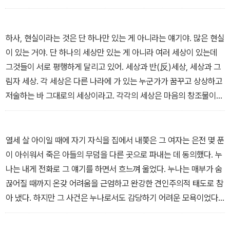
자의 머릿속에서 나온 상상이라는 것을 알게 된다. 이 상황에서 벗어
무남독녀인데 과거에는 타이터스 스몰이라는 친구와 함께 잤으나 지
날 수 있는 길은 이야기의 창조자인 브릴을 죽이는 것. 바로 브릭 자신
금은 타이터스가 죽어 없기 때문에 상심한 가슴을 끌어안고 혼자 잠
이 그를 죽여야 한다는 지령을 받는다.
들어 있다. - 본문 7쪽에서
하사, 현실이라는 것은 단 하나만 있는 게 아니라는 얘기야. 많은 현실
이 있는 거야. 단 하나의 세상만 있는 게 아니라 여러 세상이 있는데
브릭의 머릿속 이야기가 진행될수록 브릴 자신과 이혼한 딸, 남자 친
그것들이 서로 평행하게 달리고 있어. 세상과 반(反)세상, 세상과 그
구가 죽은 손녀가 안고 있는 상처와 죄책감이 드러난다. 미국 내전을
림자 세상. 각 세상은 다른 나라에 가 있는 누군가가 꿈꾸고 상상하고
그린 브릭의 이야기를 통해 부시 정부의 외교 정책에 대한 오스터의
저술하는 바 그대로의 세상이라고. 각각의 세상은 마음의 창조물이
강한 비판 의식을 읽을 수 있다.
라, 이 말씀이야. - 본문 96쪽에서
열세 살 아이일 때에 자기 자식을 집에서 내쫓은 그 여자는 은전 몇 푼
이 아쉬워서 죽은 아들의 무덤을 다른 곳으로 파내는 데 동의했다. 누
나는 내게 전화로 그 얘기를 하면서 흐느껴 울었다. 누나는 매부가 숨
끊어질 때까지 온갖 어려움을 근엄하고 완강한 견인주의적 태도로 참
아 냈다. 하지만 그 사건은 누나로서도 감당하기 어려운 모욕이었다.
누나는 완전 결정타를 맞았고 더 이상 싸울 의욕을 잃고 말았다. 매부
의 시신을 꺼내어 다시 매장한 후, 누나는 더 이상 예전의 누나가 아니