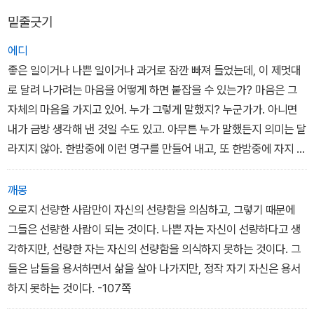
밑줄긋기
에디
좋은 일이거나 나쁜 일이거나 과거로 잠깐 빠져 들었는데, 이 제멋대
로 달려 나가려는 마음을 어떻게 하면 붙잡을 수 있는가? 마음은 그
자체의 마음을 가지고 있어. 누가 그렇게 말했지? 누군가가. 아니면
내가 금방 생각해 낸 것일 수도 있고. 아무튼 누가 말했든지 의미는 달
라지지 않아. 한밤중에 이런 명구를 만들어 내고, 또 한밤중에 자지 않
고 이야기를 만들어 내면서 우리는 앞으로 나아가는 거야. 내 딸아 그
리고 손녀야. 이러한 혼란이 고통스럽기는 하지만 거기에는 아름다운
깨몽
시정이 있어. 그것을 표현할 수 있는 말들이 정말로 있어. 너희들이 그
오로지 선량한 사람만이 자신의 선량함을 의심하고, 그렇기 때문에
말들을 가지고 있다면 얼마나 좋을까. 그래, 미리엄. 인생은 실망스러
그들은 선량한 사람이 되는 것이다. 나쁜 자는 자신이 선량하다고 생
워. 하지만 난 네가 행복하기를 바라.
각하지만, 선량한 자는 자신의 선량함을 의식하지 못하는 것이다. 그
-120쪽
들은 남들을 용서하면서 삶을 살아 나가지만, 정작 자기 자신은 용서
하지 못하는 것이다. -107쪽