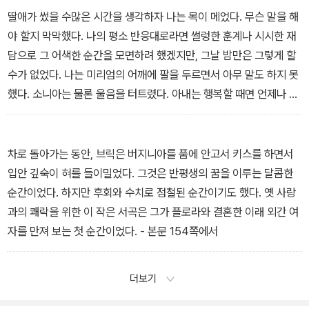
었다. (……) 시카고에 사는 아들이 며느리와 함께 찾아오면 반가이 맞
딸애가 썼을 수많은 시간을 생각하자 나는 목이 메었다. 무슨 말을 해
아 주었고, 집안의 대소사에 참석했으며, 아침부터 밤까지 텔레비전
야 할지 막막했다. 나의 평소 반응대로라면 썰렁한 훈계나 시시한 재
을 보았고, 정신이 좀 반짝할 때에는 그럴듯한 농담도 했다. 하지만 누
담으로 그 어색한 순간을 모면하려 했겠지만, 그날 밤만은 그렇게 할
나는 이미 내가 아는 사람들 중에서 가장 슬픈 사람으로 변해 있었다.
수가 없었다. 나는 미리엄의 어깨에 팔을 두르면서 아무 말도 하지 못
- 본문 118~119쪽에서
했다. 소니아는 물론 울음을 터트렸다. 아내는 행복할 때면 언제나 울
었다. 그날 아내의 눈물은 특별하면서도 가슴 아픈 것이었다. 아내는
바로 사흘 전에 암 선고를 받았는데, 예후는 아주 나빴고 언제 어떻게
될지 모르는 상황이었다. 아무도 그에 대해서는 말하지 않았으나, 우
차로 돌아가는 동안, 브릭은 버지니아를 품에 안고서 키스를 하면서
리 세 사람은 그녀가 다음번 내 생일 때에는 지상에 있지 않으리라는
입안 깊숙이 혀를 들이밀었다. 그것은 반평생의 꿈을 이루는 달콤한
것을 알았다. 그 후 판명된 바에 의하면, 1년은 너무 큰 기대였다. - 본
순간이었다. 하지만 후회와 수치로 점철된 순간이기도 했다. 옛 사랑
문 138~139쪽에서
과의 쾌락을 위한 이 작은 서곡은 그가 플로라와 결혼한 이래 외간 여
자를 만져 보는 첫 순간이었다. - 본문 154쪽에서
더보기