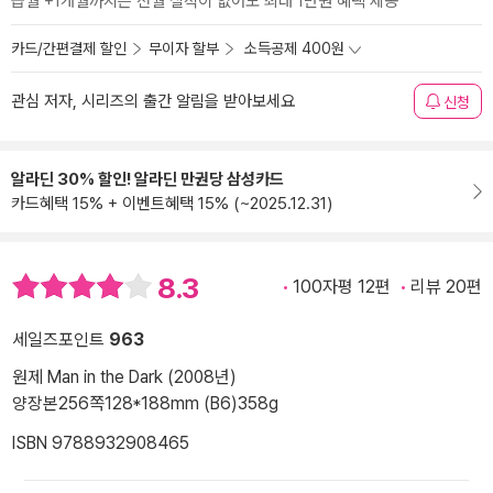
급월 +1개월까지는 전월 실적이 없어도 최대 1만원 혜택 제공
카드/간편결제 할인
무이자 할부
소득공제 400원
관심 저자, 시리즈의 출간 알림을 받아보세요
신청
알라딘 30% 할인! 알라딘 만권당 삼성카드
카드혜택 15% + 이벤트혜택 15% (~2025.12.31)
8.3
100자평 12편
리뷰 20편
세일즈포인트
963
원제 Man in the Dark (2008년)
양장본
256쪽
128*188mm (B6)
358g
ISBN 9788932908465