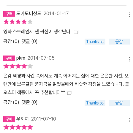
스코 크로니클」은 <어둠 속의 남자>가 당신이 과거에 쓴 그 어떤 소
도가도비상도
2014-01-17
설과도 닮지 않았다고 말했는데, 동의하십니까? 오스터: 아니요, 전
메뉴
혀 동의하지 않습니다. 내가 쓴 모든 책은 앞서 나온 책들과 다릅니다.
각각의 책은 저마다 고유의 형태를 요구합니다. 각각의 이야기는 다
영화 스트레인저 댄 픽션이 생각난다.
른 이야기입니다. 당연히 서로 다를 수밖에 없습니다. 익스프레스: 9.
공감 (
0
)
댓글 (0)
11 사태가 이 이야기에 영감을 주었습니까? 오스터: 아니요. 영감을
주지 않았습니다. 오히려 주된 추진력은 2000년의 대통령 선거였습
pkm
2014-07-05
메뉴
니다. 내가 볼 때 그건 웃기는 일이었어요. 앨 고어가 실제로 승리했고
대통령으로 뽑혔습니다. 공화당이 교묘한 정치 공작을 통하여 그에게
온갖 역경과 사건 속에서도 계속 이어지는 삶에 대한 은은한 시선. 오
서 대통령 자리를 빼앗아 간 겁니다. 나는 그때 이후 우리가 평행하게
랜만에 브루클린 풍자극을 읽었을때와 비슷한 감정을 느꼈습니다. 폴
달리는 두 세계 속에 살고 있다는 기이한 느낌을 갖게 되었어요. 진짜
오스터 책중에서 꼭 추천합니다^^
세상에서는 앨 고어가 두 번째 임기를 무사히 마치는 걸로 말입니다.
공감 (
0
)
댓글 (0)
익스프레스: 이 소설과 다른 소설에서 보면, 당신의 주요 등장인물들
은 질병을 앓거나 부상을 당한 것으로 나옵니다. <회복>이란 주제를
우끼끼
2011-07-10
다루는 이유는 무엇입니까? 오스터: 나는 어떤 위기를 견뎌 낸 사람
메뉴
들에게 관심이 많습니다. 뭐라고 할까, 우리는 그런 위기를 계기로 시