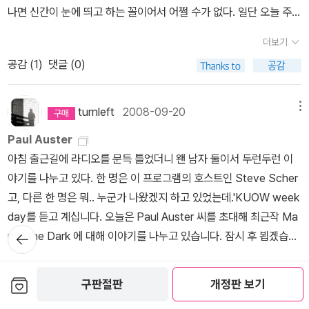
몸속으로 달려 들어오는 느낌이었어. 그 순간 그녀는 이 세상의 모든
음을 깨달아서 일까? 싫어하는 뒷 세계의 남자라서 일까?처음부
쓴다는 것은 조금 다른 차원의 일일 수도 있겠으나 이윤기님의 지속
나면 신간이 눈에 띄고 하는 꼴이어서 어쩔 수가 없다. 일단 오늘 주문
노란 표지의 책이 눈에 띄여 손에 들고 읽기 시작했다. 아. 괜챦다. 지
사람들이 서로서로 연결되어 있다고 느꼈대. 그게 그녀가 생각할 수
터 한 여자만을 해바라기 하는 준우의 순정에도 불구하고 다른 분들
적인 관심사에 대해선 늘 흥미를 가지고 있었다. 그리스와 로마라는
은 어제 본 우석훈씨의 대안경제시리즈 마지막 권인 <괴물의 탄생>
금까지는. 원제는
로 열 개의 단어를 중심으로 중국을 조망하는 글이
있는 유일한 말이었던 거야. 신. 유대인의 신도 기독교의 신도 아니고
처럼 대사까지 곱씹을 정도로 좋지는 않았다. 내 취향에 상관없이 재
더보기
배경에서 일어났던 혹은 상상되었던 일들을 통해 현대를 조망하는 그
이 첫번째 타자이다. 드디어 마지막 권이라니 왠지 감개무량이기도
다. 이 제목은 첫 단어인 '인민'에서 비롯된다. 내가 후자러우 근처에
그 어떤 종교의 신도 아닌. 모든 생명에 활기를 불어넣는 존재로서의
미있게 읽기는 잘했으나~ ' best ' 는 아니다. 초반에 그들의 사연 속
공감 (
1
)
댓글 (0)
작업. 정말 더 살아계서서 많은 일들을 하셨어야 하는데 다시금 너무
하지만 아쉽기도 하고, 대안경제시리즈에 버금가는 좋은 시리즈를 다
점점 다가가고 있을 때쯤 갑자기 뜨거운 물결이 어둠 속에서 용솟음
신이었대. 그녀는 그 신이 자신의 말을 듣고 있다고 확신하고서 그에
으로 끌어들이는 부분이 좋았고, 어떻게든 시선을 붙잡아 보려고 노
아깝고 아쉽다는 생각이 든다. 나는 공지영이라는 작가를 좋아하지
시 꾸준히 써주실 것이라 믿어 의심치 않는다. 다음은 알라딘에서 이
치는 것을 느낄 수 있었다. 내가 계속 앞으로 나아갈수록 이 뜨거운 열
게 말을 걸었대.이 독백, 이 기도, 이 타원 - 그걸 무엇이라고 부르든
력하는 남자의 노력이 빛나는 중반까지 내게는 좋았던 글이다. 안
않는다. 그러나 좋아하기도 한다. 이게 뭔 말이냐. 사실 그녀의 첫 작
벤트도 하고 있는 히라노 게이치로의 신간 <당신이, 없었다, 당신>
기는 더욱 강렬해졌다. 이어서 아주 멀리서 노랫소리가 들려왔다. 곧
turnleft
2008-09-20
메뉴
간에 - 이 그녀를 위로해 주고, 그녀 자신과 화해하여 균형을 이루게
테 [나쁜관계2]안테 작가의 글이 조금씩 에로틱해 간다. 웹소설로
품들은 별로다. 여러 권 읽어보았지만 문제의식은 돋보였으나 글의
항상 그렇듯 히라노 게이치로의 책은 내용도 모르고 아무것도 모르지
이어 아주 멀리서 수많은 등불이 반짝이는 모습이 보였다. 그리고 다
해주리라 믿었대. 이런 기도가 이미 몇 달째 계속되었으나 내게 얘기
현재 읽고 있는 글도 그렇고... 그래서 싫으냐고? 전혀~ 딱 내 취향
Paul Auster
구성 등은 나의 취향은 아니었다. 그래서 잘 안 보게 되는 소설가 중의
만 일단 읽고 싶게 만드는 그 무언가가 있다. 아마도 전작까지의 기대
시 놀라운 광경이 펼쳐졌다. 뜨거운 물결이 빠른 속도로 다가오더니
하지 않은 것은 내가 (신에게 의지하여 기도하고 있는) 그녀를 어리석
~<나쁜관계>는 이미 연재하며 공개된 웹소설 인데, 읽을 당시에도
아침 출근길에 라디오를 문득 틀었더니 왠 남자 둘이서 두런두런 이
하나였는데...날이 갈수록 발전해가는 모습은 좋다. 요즘에 나오는 책
에 절대적으로 부응해 주기 때문인지도 모르겠는데 표지가 참 많은
후자러우 입체교차로가 등불 빛으로 환해졌다. 다리 위는 물론 다리
은 여자로 볼까 봐 두려웠기 때문이래. 내가 그녀보다 훨씬 똑똑하고
충분히 좋았지만, 이왕 보여줄거 확~ ? 종이책으로 출간되며 19금
야기를 나누고 있다. 한 명은 이 프로그램의 호스트인 Steve Scher
들은 오히려 솔직해지고 오히려 문제의식이라는 가식을 조금 벗어던
생각을 하게 한다. 내용은 짐작할 수도 없다. 솔직히 말해서. 주문해서
아래까지 만 명이 넘는 사람들이 모여 그곳을 지키고 있었던 것이다.
또 지성이 높기 때문에 - 이건 그녀의 말이지 내 말이 아니야 - 자신이
으로 바뀐 지금도 괜찮네.판타지적 설정 때문에 [너에게로 중독]이 더
고, 다른 한 명은 뭐.. 누군가 나왔겠지 하고 있었는데.'KUOW week
진, 진솔한 인간의 내면에 충실하려고 하는 부분이 보여서 좋아지고
한창 읽고 있는 폴 오스터의 신간 <어둠 속의 남자>는 꽤 솔솔하다.
그들은 가슴 가득 격정을 품은 채 밤하늘 아래서 소리 높여 국가를 부
신을 발견했다는 사실을 마랗면 무식한 아내에게 껄껄 웃음을 터트리
취향이긴 하지만, 자꾸 로맨스 작가로의 레벨이 오르는 작가.이번엔
day를 듣고 계십니다. 오늘은 Paul Auster 씨를 초대해 최근작 Ma
있다... 누구든 첨부터 좋아지지 않을 수 있다. 노력하는 모습, 그래서
읽고 있노라면 영화 <스트레인지 덴 픽션>이라는 영화가 떠오르는데
르고 있었다. (...중략...)이는 내 삶에서 가장 중요한 순간이었다. 그
지나 않을까 걱정했다는 거야. 나는 웃지 않았어. 비록 내가 이교도이
뒤로가
그냥 로맨스 인줄 알았는데, [그 여자의 XX] 뭔가 스릴러 적인 연재작
n in the Dark 에 대해 이야기를 나누고 있습니다. 잠시 후 뵙겠습니
나아지는 모습, 나이가 들면서 진일보하는 모습..이런 것들이 더 큰 매
기
이거 참 기대하고 있는 중이다. 사실 폴 오스터는 <브루클린 풍자극>
전까지 나는 빛이 사람들의 목소리보다 더 멀리 전달된다고, 또 사람
기는 했지만 웃지 않았지. 소니아는 나름대로 생각하는 방식과 행동
도 대 기대중~ 2권도 역시나 2중 표지~ 유한려 [인소의 법
다.'이러는거다. 허걱, 폴 오스터라니. 왜 지금에서야 안게냐. 회사 다
력으로 다가오기도 한다. 이 책은 많은 분들이 추천하는 책이라서 한
에서 노년으로서 쓸 수 있는 모든 것을 보여줬다고 생각하는데 어떨
의 목소리는 사...람의 몸보다 에너지를 더 멀리 전달한다고 믿고 있었
더보기
하는 방식을 갖고 있는데 내가 누구라고 그녀를 비웃을 수 있겠어.
칙 7] 완결되면 읽으려고 꾸준히 구매하는데, 대충 훝어봐서는 가벼
왔는데...잠시 후 폴 오스터가 Man in the Dark 의 일부분을 읽어줬
번 꼭 읽어봐야지 하고 있었다. 경향신문에 연재한 에세이를 모은 책
보관함담기
지 솔직히 기대반 걱정반. 같이 주문한 강수돌씨의 <경쟁이 어떻게
구판절판
개정판 보기
다. 그러나 스물아홉 살이던 그 밤에 나는 내가 잘못 알고 있었다는 것
공감 (
0
)
댓글 (15)
운 글 같은데 너무 길게 끄는것 같아서6권부터는 구매가 자꾸 망설여
다. 얼마 듣지는 못했지만 그의 목소리로 그의 작품을 듣는건 꽤나 낭
인데, 지리산에 만들어진 행복학교의 면면을 이야기하고 있는 글들이
내면화되는가>는 問라이브러리 시리즈. 이 책을 주문했다가 회사 사
을 깨달았다. 인민이 단결할 때 그들의 목소리는 빛보다 더 멀리 전달