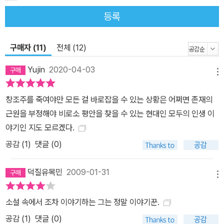
으로 이들은 모두 이야기를 하고 있으며, 이 이야기들은 모두 자기 치
등록
유의 기능을 한다. 할아버지와 손녀가 나란히 누워 할아버지는 인생
이야기를 들려주고 손녀는 그에 귀 기울이는 마지막 부분은 이야기가
구매자 (11)
전체 (12)
어떤 힘을 지니는지 보여 주는 장면이다. 이야기의 내용도 내용이지
만, 이야기를 하는 행위 자체에서 우리는 위안을 얻게 되는 것이다. 미
Yujin
2020-04-03
메뉴
국이여 깨어나라 -「익스프레스」 인터뷰 (2008. 8. 21) <브루클린 풍
자극> 같은 베스트셀러 장편소설에서 폴 오스터의 등장인물들은 개
창조주를 죽여야만 모든 걸 바로잡을 수 있는 상황은 어쩌면 존재의
인적 사건들에 의하여 변신을 겪게 된다. 하지만 그의 최신작 <어둠
근원을 부정해야 비로소 평안을 찾을 수 있는 현대인 모두의 인생 이
속의 남자>에서 오스터는 개인적인 문제에서 정치적인 문제로 관심
야기인 지도 모르겠다.
을 돌리고 있다. 은퇴한 서평가이며 홀아비인 오거스트 브릴은 자동
공감 (
1
)
댓글 (0)
차 사고를 당하여 불편한 다리로 침대에 누워 있으면서, 앨 고어가 2
000년 미국 대통령 선거에서 승리하고 9.11사태나 이라크전이 벌어
덕질유목민
2009-01-31
지지 않은 가상현실을 상상한다. 이 대체 현실 속에서 미국은 내전을
메뉴
겪고 있다. 브루클린에 살고 있는 저자 폴 오스터는 시나리오 작가, 번
소설 속에서 조차 이야기하는 그는 정말 이야기꾼.
역가, 작사가 등으로도 활약하고 있는데 이번 목요일 <정치와 산문>
공감 (
1
)
댓글 (0)
에 나와 자신의 작품을 일부 낭독할 예정이다. 익스프레스: 「샌프란시