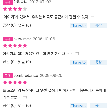
아리따니
2017-07-02
를 운영하고 있다는 걸 압니다. 정말 좋은 일이지요. 거기에 딱 한 번
메뉴
들어가 보았습니다. 그 후에는 들어간 적이 없어요. 익스프레스: 당신
‘이야기‘가 있어서, 우리는 비극도 뭉근하게 견딜 수 있다.
은 시나리오도 여러 편 썼습니다. 특히 1995년 영화 「스모크」의 시나
공감 (
0
)
댓글 (0)
리오가 잘 알려져 있지요. 시나리오 작업이 당신의 이야기하기 스타
일에 영향을 주었습니까? 오스터: 전혀 주지 않았습니다. 정말 재미
hktwjmmr
2008-10-06
있는 일이죠. 난 늘 나 자신을 이 세상에서 가장 영화와 어울리지 않는
메뉴
소설가라고 생각해 왔습니다. 내 소설은 영화에서처럼 일련의 장면들
로 나누어지지가 않아요. 내 소설들은 물이 흐르듯 계속 흘러가는 그
이작가의 책은 처음읽었는데 반한것 같다 ㅋㅋ
런 내러티브입니다. 내 책에서는 대화도 그리 많이 나오지 않고요. 그
공감 (
0
)
댓글 (0)
렇다 보니 영화 시나리오 작업은 아주 힘든 일이었습니다. 이 새로운
장르로 들어가기 위해서는 모든 것을 다시 생각해야 되었고 또 장르
sombredance
2008-09-26
메뉴
의 가능성들을 새롭게 탐구해야 되었습니다. 익스프레스: 브루클린에
거주하는 것이 당신의 글쓰기에 어떤 영향을 미쳤습니까? 오스터: 브
폴 오스터의 독창적이고 낯선 설정에 박하사탕이 머릿속에서 녹아내
루클린에 산 지가 28년 반이 되었어요. 내 인생의 절반 이상을 산 곳
리는 듯했다
이지요. 그래서 내가 아주 좋아하는 고장이기도 합니다. 가장 잘 아는
공감 (
0
)
댓글 (0)
곳이기 때문에 이곳에 대한 얘기도 쓰게 되었고요. 그렇다고 해서 브