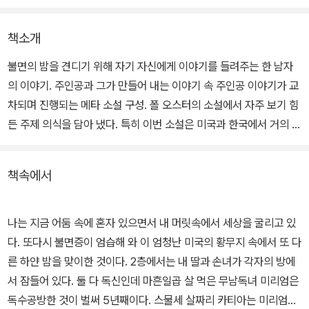
책소개
불면의 밤을 견디기 위해 자기 자신에게 이야기를 들려주는 한 남자
의 이야기. 주인공과 그가 만들어 내는 이야기 속 주인공 이야기가 교
차되며 진행되는 메타 소설 구성. 폴 오스터의 소설에서 자주 보기 힘
든 주제 의식을 담아 냈다. 특히 이번 소설은 미국과 한국에서 거의 동
시 출간되었다.
책속에서
72세의 은퇴한 도서 비평가 브릴은 얼마 전 아내를 잃고 교통사고까
지 당했다. 그는 불면의 밤을 이겨내기 위해 이야기를 만들어 내는데,
그 이야기 속 주인공이 바로 브릭이다. 마술사로 생계를 이어 가며 평
나는 지금 어둠 속에 혼자 있으면서 내 머릿속에서 세상을 굴리고 있
범하게 살던 브릭은 어느 날 눈을 떠보니 전쟁의 복판에 떨어져 있다.
다. 또다시 불면증이 엄습해 와 이 엄청난 미국의 황무지 속에서 또 다
전쟁의 무대는 9·11이 일어나지 않은 미국.
른 하얀 밤을 맞이한 것이다. 2층에서는 내 딸과 손녀가 각자의 방에
서 잠들어 있다. 둘 다 독신인데 마흔일곱 살 먹은 무남독녀 미리엄은
브릭은 미국의 내전에 혼란스러워하지만, 곧 이 모든 것이 브릴이란
독수공방한 것이 벌써 5년째이다. 스물세 살짜리 카티아는 미리엄의