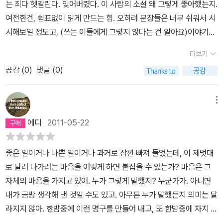
는 죄다 헷갈린다. 잊어버렸다. 이 사람의 소설 왜 그렇게 좋아했는지.
고, 진실을 이야기함으로써 주인공브릭은 자신뿐 아니라 이혼한 딸,
망적인 시간에도 우리를 지탱해 주는 이야기의 놀라운 힘에 대해서
여전한건, 쉼표없이 읽게 만드는 힘. 오히려 문장들은 너무 쉬워서 시
깊은 상처를 가진 손녀의 아픔까지 이해하고 감싸안을 수 있었다. 실
말한다. 이 멋진 중편은 사뮈엘 베케트의 섬광 같은 예리함을 간직하
시해보일 정도고, (쓰는 이들에게 그렇지 않다는 건 알아요)이야기를
용서나 심리학서가 시키는대로의 수동적인 치유가 아니라 조금 돌아
면서도 관대하고 넉넉한 마음을 가지고 있다. 이 소설은 우리가 더 이
통해서 드러내는 생각들도 새롭지 않다.그렇다면?엮어내는 힘. 그건
왔을지 모르나 어둠속 자신이 만들어낸 이야기로 자신의 아픔과 꿈과
상 앞으로 나아가지 못할 것 같은 때에도 앞으로 나아가야 한다고 힘
더보기
가보다.하룻밤에 쓱쓱 써내려간 소품 정도의 느낌인데.이야기속에서
환상을 양껏 까발리고 소금을 뿌려 고통을 극대화 시키고 그러나 결
주어 말하고 있다. -존 그레고리 브라이어(버지니아 주의 스위트 브
공감 (
0
)
댓글 (0)
꾸물꾸물 다른 이야기가 기어 나와. 그리고 서로 얽혀가는 맛이 참 좋
국 깊은 치유의 감정을 찾을 수 있었다. 이야기..우리는 그것을 찾아야
라이어 대학 교수)
다. 브루클린에서는 나이 들어 여유롭고 다 감싸 안아줄 법한 할아버
한다. TV속 연애인들의 까발려지고 공중으로 흩어지고 마는 사생활
지였는데, 이젠 좀 기운이 빠진 걸까.잠시의 단잠이 불면증을 없애주
메뉴
이야기. 실용서, 자기 계발서 속 타인의 성공담 이런것들이 아닌 조금
진 못하겠지. 다들 치료받지 못하고도 살아가는데요 모.조금 안쓰럽
은 돌아가더라도 가끔은 길을 잃더라도 자신만의 이야기를 찾아야할
에디
2011-05-22
고 쓸쓸하고, 그렇다.오스터님, 만수무강하세요.
것이다. 베를린의 두 천사가 다시 애기한다. '영원'도 좋지만 '환상'도
좋지만 '지금'을 이야기하고 싶어..그리고 그 천사의 얘기를 곱씹으며
좋은 일이거나 나쁜 일이거나 과거로 잠깐 빠져 들었는데, 이 제멋대
나는 꿈꾼다. '영원'도 좋고 '환상'도 좋고 '지금'도 좋고 그 모든 것들에
로 달려 나가려는 마음을 어떻게 하면 붙잡을 수 있는가? 마음은 그
대한 '이야기'가 넘치는 세상. 어둠속에서 실용서나 자기 계발서를 읽
자체의 마음을 가지고 있어. 누가 그렇게 말했지? 누군가가. 아니면
는 젊은이보다 이야기를 하는 젊은이가 더 많은 세상. 지금보다 덜 각
내가 금방 생각해 낸 것일 수도 있고. 아무튼 누가 말했든지 의미는 달
박한 그런 세상이 빨리 왔음..하는 그런 꿈..
라지지 않아. 한밤중에 이런 명구를 만들어 내고, 또 한밤중에 자지 않
고 이야기를 만들어 내면서 우리는 앞으로 나아가는 거야. 내 딸아 그