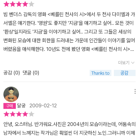
때때로 정신이 딴 데로 팔려 있었어. 심지어 대화 중에도 그러곤 했지.
싶지 않은 것에 대하여 말한다. 이렇게 하여 독자는 마침내 오스터의
기 그리고 그를 둘러싼 많은 세계를 한번 잘 구경했다.
(중략) 다른 사람들에 대한 그녀의 본능이나 충동은 아주 깊었어. 오
빔 벤더스 감독의 영화 <베를린 천사의 시>에서 두 천사 다미엘과 가
진정한 주제는 이야기의 엄청난 힘에 대하여 말하려는 것임을 알게
싹할 정도로 말이야. 그런데 자기 자신과의 관계는 기이할 정도로 천
서엘은 얘기한다. '영원'도 좋지만 '지금'을 얘기하고 싶어.. 모든 것이
된다. 말하고 듣는 행위가 가장 끔찍한 폭력, 혼란, 절망 속에서도 우
박했어. 그녀는 착한 마음을 갖고 있기는 하지만 본질적으로 잘 교육
'환상'일지라도 '지금'을 이야기하고 싶어.. 그리고 또 그들은 세상의
리를 지탱해 준다는 것을 깨닫게 된다. 브릴은 카티아에게 얘기를 모
을 받지는 못했어. 생각의 흐름을 따라가지 못했고, 그 어떤 것이든 아
변화된 모습에 대한 회한을 드러내는 가운데 인간들이 이야기를 잃어
두 다 해주고 손녀가 잠든 뒤 이런 말을 한다. <시간이 흘러가고 처음
주 오래 집중하지 못했어. 그녀의 인생에서 가장 중요한 음악을 빼고
버렸음을 애석해한다. 10년도 전에 봤던 영화 <베를린 천사의 시>가
으로 눈을 감으면서 이제 좀 잠을 잘 수 있지 않을까 하는 생각이 든
말이야. -197쪽
자꾸 생각이 나 이곳 저곳 뒤져 DVD를 찾아 다시 본 이튿 날 이 책을
다.> 그는 눈을 감으면서 피아노로 하이든의 곡을 연주하는 소니아를
더보기
접어들게 된 것은 '책은 주인을 알아서 찾아간다'고 딱 그런 느낌을 가
보지만 정작 그 음악은 듣지 못한다. 이어 소니아가 의자에서 몸을 돌
공감 (
0
)
댓글 (0)
지기에 충분했다. 흔히들 '문학은 죽었다'고 한다. 뭐 문학만 죽었겠는
리자 미리엄이 엄마의 품안으로 달려드는 것을 본다. 브릴은 이렇게
가? 세상 살기 팍팍하다고 인문학, 순수 과학 이런 것들 또한 죽었고
말한다. <오래된 과거로부터의 이미지. 그것은 실제일 수도 있고 상
그런 것들이 있어야 할 곳에 '실용' '실용' '실용'만이 남아 있다. 이야기
상일 수도 있다. 나는 이제 더 이상 그 둘을 구분하지 않는다. 실제와
메뉴
가 사라져 버렸다. 88만원 세대라 일컫는 청년들의 팍팍한 삶에 이야
상상은 하나이다. (……) 어제는 아이, 오늘은 노인, 유년으로부터 지
달궁
2009-02-12
기를 채워 치유해 주어야 할 터인데 실용서, 자기 계발서들이 이야기
금까지 얼마나 많은 심장 박동, 얼마나 많은 호흡, 얼마나 많은 말들이
의 자리를 빼앗고 자신만이 최고인양 사람들을 미혹하고 있다. 이야
있어 왔는가. 누군가 나를 만져 다오. 내 얼굴에 네 손을 내려놓고 말
안녕, 오스터님. 반가워요.사진은 2004년의 모습이라는데, 어둠속의
기.. 그것은 환상일 수 있다. 그러나 이야기만큼 치유의 힘을 가진 것
을 걸어 다오…….> <어둠 속의 남자>는 우리 생활의 여러 조각보들
남자에서 느껴지는 작가님은 훠얼씬 더 지긋하신 노인.그러니까 이제
이 또 있을까? 어둠속에서 계속 환상을 이야기하고, 과거를 이야기하
을 잘 기워서 실제와 상상이 하나임을 보여 주려고 시도한다. 아주 절