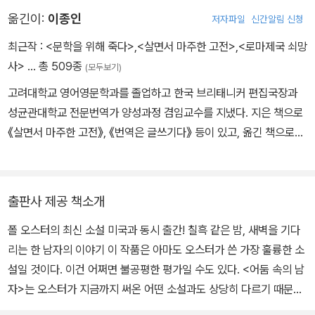
로 한 독창적인 서사를 구축했다. 도회적 감수성과 정제된 문체, 우연
옮긴이:
이종인
저자파일
신간알림 신청
의 연쇄를 탐색하는 내러티브 장치로 ‘현대의 보르헤스’라 불리며, 사
실주의와 형이상학적 상상력을 결합한 작품들로 전 세계 독자들의 사
최근작 :
<문학을 위해 죽다>
,
<살면서 마주한 고전>
,
<로마제국 쇠망
랑을 받았다. 《달의 궁전》 《우연의 음악》 《폐허의 도시》 《거대한 괴
사>
… 총 509종
(모두보기)
물》 등에서 운명과 정체성의 테마를 탐색해온 그는, 2000년대 들어
고려대학교 영어영문학과를 졸업하고 한국 브리태니커 편집국장과
《환상의 책》과 《어둠 속의 남자》를 통해 상실 이후 삶을 이야기로 감
성균관대학교 전문번역가 양성과정 겸임교수를 지냈다. 지은 책으로
당하는 방식과, 고통을 픽션으로 다루는 데 따르는 책임의 문제를 본
《살면서 마주한 고전》, 《번역은 글쓰기다》 등이 있고, 옮긴 책으로
격적으로 탐색했다. 그의 작품들은 40여 개 언어로 번역되었으며, 모
《로마제국 쇠망사》, 《작가는 왜 쓰는가》, 《호모 루덴스》 등이 있다.
턴 도언 제이블상, 펜/포크너상, 메디치 해외 문학상, 아스투리아스
왕자상 등을 수상했다. 2006년에는 미국 예술문학아카데미 회원으
로 선출되었다. 《브루클린 풍자극》 《신탁의 밤》 《동행》 《공중 곡예
출판사 제공 책소개
사》 《스퀴즈 플레이》 등의 소설 외에도, 에세이 《빵 굽는 타자기》
폴 오스터의 최신 소설 미국과 동시 출간! 칠흑 같은 밤, 새벽을 기다
《낯선 사람에게 말 걸기》, 시나리오 《마틴 프로스트의 내면의 삶》
리는 한 남자의 이야기 이 작품은 아마도 오스터가 쓴 가장 훌륭한 소
《다리 위의 룰루》 등을 집필했다. 또한 자크 뒤팽, 장폴 사르트르, 스
설일 것이다. 이건 어쩌면 불공평한 평가일 수도 있다. <어둠 속의 남
테판 말라르메 등의 작품을 영어로 옮긴 번역가이기도 하다. 마지막
자>는 오스터가 지금까지 써온 어떤 소설과도 상당히 다르기 때문이
장편소설 《바움가트너》를 투병 중 집필한 뒤, 2024년 4월 30일 향
다. [……] 오스터의 소설은 이렇게 작고 간단한 작업에서 기대되는 그