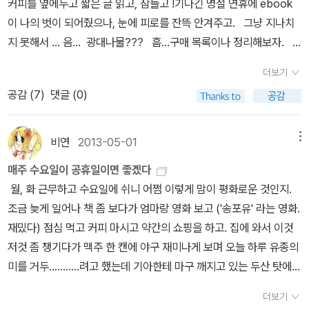
커피를 옆에두고 짧은 글 읽고, 잠들고 !기나긴 명절 연휴에 ebook
이 나의 벗이 되어줬으나, 눈에 피로를 잔뜩 안겨주고. 그냥 지나치
지 못해서 ... 음... 광대나물??? 흠...구매 목록이나 정리해보자.
엘러리 퀸 [XYZ의 비극]밤 깊은 가을이다~ 책을 많이 읽어주겠어 !
더보기
야심차게 10월 1일 첫구매 시작~앞면. 뒷면.측면 모두 블랙.고급스
공감 (
7
)
댓글 (0)
런 양장본으로 만들어준 책베게 같은 책. 올블랙 스페셜 에디션
으로 출간된 [XYZ의 비극].나는 어쩌자고 읽어 보지도 않은 글을 덜
컥 합본으로 예약했을까 하는 후회는 저리 가라로 기대 이상 고급스
비연
2013-05-01
메뉴
럽고 튼튼한 양장이였다. 다행히 예상보다 무겁지는 않았으나, 페이
매주 수요일이 공휴일이면 좋겠다
지 넘길때 살짝 반짝이가 묻어서 조심스럽기는 하다. 예전에는 머리
월, 화 근무하고 수요일에 쉬니 어쩜 이렇게 맘이 평화로운 것인지.
를 핑핑 돌려야 하는 탐정물을 상당히 좋아하고 많이 읽었는데, 어느
조금 늦게 일어나 책 좀 보다가 엄마랑 영화 보고 ('송포유' 라는 영화.
순간 부터 그 보다 약한 추리에 감성위주인 글에 더 많은 시선을 보냈
재밌다) 점심 먹고 커피 마시고 약간의 쇼핑을 하고. 집에 와서 이것
다. 그래서 수 많은 칭찬글에도 넘겨버렸던 엘러리 퀸의 작품들.잡히
저것 좀 챙기다가 맥주 한 캔에 야구 재미나게 보며 오늘 하루 유종의
는 대로 읽다보니 순서가 거꾸로되어 [드루리 레인 최후의 사건] 부터
미를 거두...........려고 했는데 기아한테 마구 깨지고 있는 두산 탓에
읽어 버렸지만, 이번에 엘러리 퀸의 <비극시리즈>를 계기로 다시 한
심정 상해서 방에 들어와 도닥거리고 있다. 윽. 야구 얘기는 담에. 정
번 뇌자극을 주려한다. 나쓰메 소세키 [마음] [도련님]현암사 '나
더보기
말 감독의 용병술이 맘에 안 들어서 미춰버릴 것만 같다는 말 정도