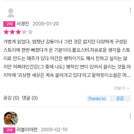
지만 브릭은 평생에 단 한번도 자살을 하겠다고 생각해 본 적이 없었
72세의 노인은 1년 이상이나 이혼한 딸 미리엄의 버몬트 집 1층에서
다. 하지만 이제 그것이 그의 유일한 관심사가 되었다. 그 후 이틀 동
메뉴
갇혀 지내야 했다. 그 집에는 미리엄의 딸인 23세의 카티아도 함께 살
안 아파트에 혼자 앉아서 어떻게 하면 이 세상을 고통 없이 가장 효율
고 있다. 손녀인 카티아는 헤어진 남자 친구 타이터스의 죽음으로 심
서경진
2009-01-20
적으로 떠날 수 있는지 그것만 궁리했다.- 147쪽인생의 이런저런 순
한 마음고생을 하고 있다. 우리는 소설의 끝부분에 가서야 타이터스
간에, 모든 가족은 아주 기이한 사건을 겪게 된다. 가령 끔찍한 범죄,
가 어떻게 그리고 왜 죽었는지를 알게 된다. 하지만 그 죽음에 대한 기
가볍게 읽었다. 엄청난 감동이나 그런 것은 없지만 다양하게 구성된
홍수와 지진, 기괴한 사건, 기적적인 행운 등이 그런 것이다. 비밀이나
억이 브릴의 다른 기억들 못지않게 소설 전편에 스며들어 있다. 브릴
스토리에 한번 빠졌다가 온 기분이다.폴오스터.자유로운 생각을 스토
감추고 싶은 약점이 없는 가족은 아무도 없다. 여기자는 그의 얘기에
은 줄리아드에 다니던 소니아 베유와 결혼하여 17년 동안 행복하게
리로 만드는 재주가 있다.약간은 병적이기도 해서 친하고 싶지는 않
동의하지 않았다. 많은 가족 혹은 대부분의 가족은 그럴지 모르지만,
살다가 이혼을 한다. 아름다운 젊은 여류 소설가와 외도를 한 때문인
지만 어쩌랴인간은(그 중에 나도) 병적인 면이 있어서 끌리는 것을.마
모든 가족이 그렇다고 볼 수 없다. 그녀는 자기 가족의 사례를 들면서
데 그 여류 소설가는 다시 브릴을 차버린다. 그 때문에 브릴은 연일 술
지막에 '괴상한 세상은 계속 굴러가고 있다'라고 말하듯이소설은 머리
단 한번도 기이한 사건, 혹은 예외적 사건이 벌어진 적이 없었다고 말
을 퍼마시며 절망에 빠져 지내다가, 손녀 카티아의 출생을 계기로 하
속에 스토리가 하나의 세계가 되어 있고 현실의 노인(스토리를 머리
했다. 무슨 소리, 알렉이 말했다. 한번 집중해서 잘 생각해 봐. 그러면
더보기
여 소니아와 재결합하게 된다. 브릴은 한밤중 어둠 속의 침대에 누워
속에 생각하는 사람)과 그 가족 그리고 스토리 속의 남자가 작가를 죽
뭔가 나오게 되어 있어. 그러자 여기자가 잠시 생각에 잠기더니 그래
서 브릭의 이야기를 지어내는데, 마찬가지로 소니아와의 복잡한 관계
공감 (
0
)
댓글 (0)
여야만 현실로 돌아가는기괴한 구조가 계속 엇갈리면서 전개되고 있
한 가지 있기는 한데, 라고 대꾸했다. -167쪽그녀가 자신의 내부에
도 침대에 누워 말한다. 하지만 이때에는 손녀 카티아가 그의 옆에 누
다.스토리의 세계, 현실의 세계, 그리고 스토리에서 돌아가야하는 현
많은 고통을 감추고 있다는 걸 알았어. 평상시에 소니아는 아주 훌륭
워서 그 얘기를 들어 준다. 그녀는 인생의 비극뿐만 아니라 매일 밤의
실의 세계.이들은 서로 평행하는 것 처럼 돌아가지만서로 상호 작용
메뉴
한 사람이었어. 부드럽고, 상냥하고, 충실하고, 남을 잘 용서하고, 생
불면증으로 고통을 받고 있다. 카티아는 할아버지의 이야기를 들으면
하면서 돌아가는 구조다.물론 이 이야기가 잘 엮어지지는 않았지만글
기발랄하고, 정말 엄청난 사랑의 바탕을 갖고 있었지. 하지만 그녀는
러블리아련
2009-02-10
서 질문을 하고 할아버지와 할머니에 대하여 알고 싶은 것, 혹은 알고
의 배치로도 묘한 무언가를 만들어 낸다.여하튼 한 노인의 인생 이야