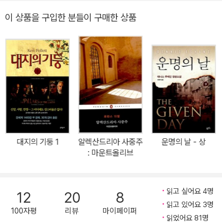
년 77세로 세상을 떠났다.
어떤 감정보다 크고 깊은 감동을 독자에게 남긴다. - 「샌프랜시스코
이 상품을 구입한 분들이 구매한 상품
크로니클」 독창적인 아이디어와 세련되면서도 감성적인 문체로 전 세
계 독자들을 사로잡아 온 폴 오스터의 최신 소설 <어둠 속의 남자>가
출간되었다. <어둠 속의 남자>는 오스터 특유의 기법이 잘 살아나면
서도, 한편으로는 오스터의 소설에서 자주 보기 힘든 주제 의식을 담
아 낸 소설이다. 이번 소설은 특히 미국과 거의 동시에 출간되었다. 애
초 2008년 9월 초 출간 예정이었으나, 미국 측의 사정으로 미국판은
조금 당겨진 8월 말에, 한국판은 예정대로 9월 5일에 출간되었다. 폴
오스터의 팬들은 미국 작가의 책을 기다릴 필요 없이 한국어로 실시
간으로 읽는 즐거움을 느낄 수 있을 것이다. 이 소설은 주인공 브릴과
대지의 기둥 1
알렉산드리아 사중주
운명의 날 - 상
그가 만들어 내는 이야기 속 주인공 브릭의 이야기가 교차되며 진행
: 마운트올리브
되는 메타 소설의 형태를 띤다. 브릴은 72세의 은퇴한 도서 비평가
로, 얼마 전 아내를 잃은 데 이어 교통사고까지 당함으로써 육체와 정
신의 고통을 한꺼번에 겪고 있다. 이러한 고통으로 인한 불면의 밤을
읽고 싶어요 4명
12
20
8
이겨내는 방편으로 그는 이야기를 만들어 내는데, 그 이야기 속 주인
읽고 있어요 3명
100자평
리뷰
마이페이퍼
공이 바로 브릭이다. 마술사로 생계를 이어 가며 평범하게 살던 브릭
읽었어요 81명