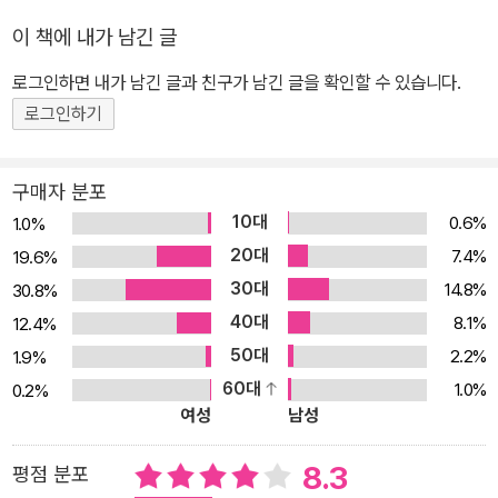
은 어느 날 눈을 떠보니 전쟁의 복판에 떨어져 있다. 그 전쟁의 무대는
이 책에 내가 남긴 글
이라크도 아프가니스탄도 아닌 바로 미국이다. 아직 9.11이 일어나지
로그인하면 내가 남긴 글과 친구가 남긴 글을 확인할 수 있습니다.
않은 미국, 독립파와 연방파 두 갈래로 갈려서 내전을 벌이는 미국의
모습에 그는 혼란스러워하지만, 곧 이 모든 것이 브릴이란 자의 머릿
로그인하기
속에서 나온 상상이라는 것을 알게 된다. 그리고 이 상황에서 벗어날
수 있는 길은 이야기의 창조자인 브릴을 죽이는 것이며, 바로 자신이
구매자 분포
그를 죽여야 한다는 지령을 받는다. 이야기 속 인물이 이야기의 창조
10대
0.6%
1.0%
자를 죽인다는 설정은 상당히 독특하다. 이야기 속 인물이 이야기 밖
20대
7.4%
19.6%
인물과 연결되어 이야기를 이루는 것이다. 또한 이야기가 진행될수록
30대
14.8%
30.8%
브릭의 이야기와 브릴의 현실이 조응한다는 것을 독자는 눈치 채게
40대
8.1%
12.4%
되는데, 특히 브릭의 첫사랑으로 등장하는 버지니아 블레인이 사실은
50대
2.2%
1.9%
브릴의 첫사랑이었다는 사실은 이야기와 실제의 상황이 연결 고리를
60대
1.0%
0.2%
가지고 있다는 것을 암시한다. 아내를 사랑하면서도 첫사랑에게 끌리
여성
남성
는 이야기 속 주인공은 어려서 사랑에 빠져 결혼한 아내 소니아를 두
고 젊은 소설가에 마음을 빼앗겨 이혼에 이르는 브릴의 모습이 투영
8.3
평점 분포
된 것이며, 마지막에 자신의 인물을 잔혹하게 죽여 버리는 것은 브릴