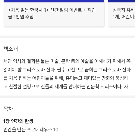
<처음 읽는 한국사 1> 신간 알림 이벤트 + 적립
삼국지 유비
금 1천원 추첨
1개, 어린이
책소개
서양 역사와 철학은 물론 미술, 문학 등의 예술을 이해하기 위해서 꼭
읽어야 할 그리스 로마 신화. 필수 고전으로 꼽히는 그리스 로마 신화
를 처음 접하는 어린이들을 위해, 흥미롭고 재미있는 만화와 풍성하
고 친절한 설명으로 신들의 세계를 안내하는 인문학 시리즈이다. 자
칫 자극적이거나 어려울 수 있는 그리스 로마 신화의 기본 내용을 어
린이의 눈높이에 맞게 구성하였다.
목차
그리스 로마 신화를 처음 읽는 어린이 독자들의 흥미와 이해를 높이
1장 인간의 탄생
기 위해, 신화의 내용을 친절하고 풍부한 ‘글’과 생동감 넘치는 ‘만
인간을 만든 프로메테우스 10