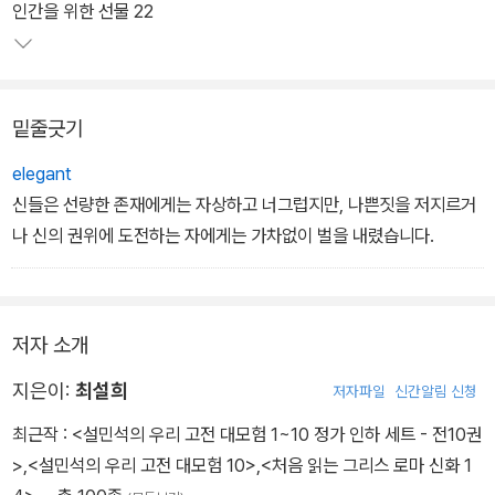
화’로 풀어 냈다. 본문을 다 읽고 나면 수많은 신들의 이름을 한눈에
인간을 위한 선물 22
정리할 수 있도록 ‘신들의 계보’를 한 페이지로 압축해 실었다.
또한 유적과 유물, 미술 작품 등의 풍부한 시각적 자료와 함께 한층 심
밑줄긋기
화된 정보를 다루는 ‘그리스 로마 신화 더 깊이 보기’ 페이지를 수록했
다. 마지막으로 ‘그리스 로마 신화 완전 정복!’ 페이지를 통해 퀴즈를
elegant
풀며 본문에서 다룬 신화 내용을 얼마나 기억하고 있는지 점검하고,
신들은 선량한 존재에게는 자상하고 너그럽지만, 나쁜짓을 저지르거
신화 속 신들의 행동에 대한 생각을 자유롭게 펼쳐볼 수 있다.
나 신의 권위에 도전하는 자에게는 가차없이 벌을 내렸습니다.
저자 소개
지은이:
최설희
저자파일
신간알림 신청
최근작 :
<설민석의 우리 고전 대모험 1~10 정가 인하 세트 - 전10권
>
,
<설민석의 우리 고전 대모험 10>
,
<처음 읽는 그리스 로마 신화 1