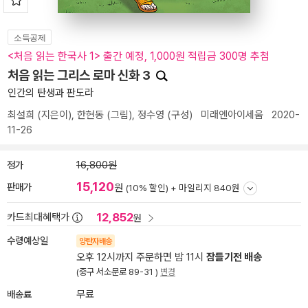
소득공제
<처음 읽는 한국사 1> 출간 예정, 1,000원 적립금 300명 추첨
처음 읽는 그리스 로마 신화 3
인간의 탄생과 판도라
최설희
(지은이),
한현동
(그림),
정수영
(구성)
미래엔아이세움
2020-
11-26
정가
16,800원
15,120
판매가
원
(10% 할인) +
마일리지 840원
12,852
카드최대혜택가
원
수령예상일
양탄자배송
오후 12시까지 주문하면 밤 11시
잠들기전 배송
(중구 서소문로 89-31 )
변경
배송료
무료