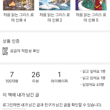
간은 힘없고 나약했습니다. 인간들을 불쌍히 여긴 프로메테우스는 신
들만의 특권인 불을 인간에게 선물했다가 제우스에게 무서운 벌을 받
처음 읽는 그리스 로
처음 읽는 그리스 로
처음 읽는 그리스 로
게 됩니다. 제우스는 신을 무시하고 악행을 일삼는 인간들에게도 벌
마 신화 4
마 신화 2
마 신화 5
을 내리기 위해 최초의 여자 ‘판도라’를 만들어 세상에 내려보내지요.
과연 인간 세상에는 무슨 일이 벌어지게 될까요? 나쁜 짓을 저질러
신에게 벌을 받은 인간으로는 누가 있었을까요? 『처음 읽는 그리스
상품 인증
로마 신화 ③ - 인간의 탄생과 판도라』에서 만나 보세요. 도서 구성 <
공급자 적합성 확인
인문학의 이해를 돕는 신개념 신화 입문서! > ‘글’과 ‘만화’의 조합으
로 재미와 학습을 한 번에! 그리스 로마 신화를 처음 읽는 어린이 독자
들의 흥미와 이해를 높이기 위해, 신화의 내용을 친절하고 풍부한
읽고 싶어요 1명
7
26
1
‘글’과 생동감 넘치는 ‘만화’로 풀어 냈습니다. 첫 장을 펼치는 순간 술
읽고 있어요 1명
술 읽히는 글과 그림을 통해 신화의 바다에 풍덩 빠져 보세요. 상상력
100자평
리뷰
마이페이퍼
읽었어요 43명
과 미적 감수성을 자극하는 『처음 읽는 그리스 로마 신화』 한 권으로,
가장 쉽고 재미있는 신화 공부를 즐길 수 있습니다. 알찬 정보 페이지
이 책에 내가 남긴 글
와 함께 사고력을 넓히는 퀴즈까지! 본문을 다 읽고 나면 수많은 신들
로그인하면 내가 남긴 글과 친구가 남긴 글을 확인할 수 있습니다.
의 이름을 한눈에 정리할 수 있도록 ‘신들의 계보’를 한 페이지로 압축