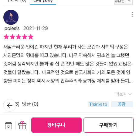
메뉴
poiesis
2021-11-29
새삼스러운 일이긴 하지만 현재 우리가 사는 모습과 사회의 구성은
서양문명의 형태를 띠고 있습니다. 너무 익숙해서 평소엔 늘 그랬던
것처럼 생각되지만 불과 몇 십 년 전만 해도 많은 것들이 없었고 많은
것들이 달랐습니다. 대표적인 것으로 한국사회의 거의 모든 것에 영
향을 미치는 정치 역시 서양의 민주주의와 공화정 체제를 받아 들여
개선시켜 나간 것입니다. ‘최초’를 밝히고 근원을 따져보는 일이 어
더보기
쩌면 지식 정보 이상의 별 의미를 갖지 못할 지도 모릅니다. 하지만 잘
뒤로가
공감 (
6
)
댓글 (0)
알면 잘 고쳐가며 쓸 수도 있는 것이지요. 그런 의미에서 형태와 형식
기
만 활용하지 말고 인류 문명을 지금과 같은 모습으로 형성한 문화, 역
사, 철학을 배워보는 일은 의미가 있을 뿐만 아니라 중요한 일이기도
보관함담기
선물하기
메뉴
장바구니
구매하기
합니다. 문명의 처음으로 거슬러 올라가다보면 신화와 역사를 마주
러브토이
2020-12-29