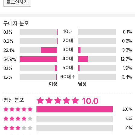
로그인하기
해 실었습니다. 또한 유적과 유물, 미술 작품 등의 풍부한 시각적 자료
와 함께 한층 심화된 정보를 다루는 ‘그리스 로마 신화 더 깊이 보기’
페이지를 수록했습니다. 마지막으로 ‘그리스 로마 신화 완전 정복!’ 페
구매자 분포
이지를 통해 퀴즈를 풀며 본문에서 다룬 신화 내용을 얼마나 기억하
10대
0.1%
0.1%
고 있는지 점검하고, 신화 속 신들의 행동에 대한 생각을 자유롭게 펼
20대
0.2%
0.2%
쳐 볼 수 있습니다.
30대
3.3%
22.1%
40대
12.7%
54.9%
50대
1.9%
3.1%
60대
0.4%
1.2%
여성
남성
10.0
평점 분포
100%
0%
0%