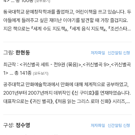
4>
… 총 100종
(모두보기)
동국대학교 문예창작학과를 졸업하고, 어린이책을 쓰고 있습니다. 두
아들에게 들려주고 싶은 재미난 이야기를 발견할 때 가장 즐겁지요.
지은 책으로는 『세계 수도 지도책』, 『세계 음식 지도책』, 『조선스타실
록』, 『독립운동 스타실록』, 『내 맘 알아주는 속담』 등이 있습니다.
그림:
한현동
저자파일
신간알림 신청
최근작 :
<귀신별곡 세트 - 전9권 (묶음)>
,
<귀신별곡 9>
,
<귀신별곡
1>
… 총 141종
(모두보기)
공주대학교 만화예술학과에서 만화에 대해 체계적으로 공부하였고,
2001년부터 2007년까지 데뷔작인 《신 구미호》를 연재하였습니다.
대표작으로는 《귀신 별곡》, 《처음 읽는 그리스 로마 신화》 시리즈,
《처음 읽는 삼국지》 시리즈 등이 있습니다.
구성:
정수영
저자파일
신간알림 신청