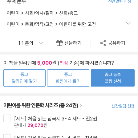
주제분류
신간알림 신청
어린이
>
사회/역사/철학
>
신화/종교
어린이
>
동화/명작/고전
>
어린이를 위한 고전
선물하기
공유하기
이 책을 알라딘에
5,000
원 (
최상
기준)에 파시겠습니까?
중고
중고
중고 등록
알라딘에 팔기
회원에게 팔기
알림 신청
어린이를 위한 인문학 시리즈 (총 24권)
신간알림 신청
[세트] 처음 읽는 삼국지 3~4 세트 - 전2권
판매가
29,070
원