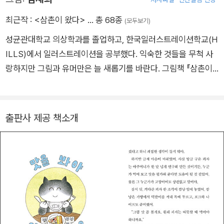
『낭만 강아지 봉봉』 『스티커 도깨비 무지 막지』 『멍멍이 순찰대
동구랑 땡』 등을 썼다.
최근작 :
<삼촌이 왔다>
… 총 68종
(모두보기)
성균관대학교 의상학과를 졸업하고, 한국일러스트레이션학교(H
ILLS)에서 일러스트레이션을 공부했다. 익숙한 것들을 무척 사
랑하지만 그림과 유머만은 늘 새롭기를 바란다. 그림책 『삼촌이
왔다』를 쓰고 그렸으며, 『천 원은 너무해!』 『초등학생 이너구』
『재미있다! 한국사 1~3』 『장래 희망이 뭐라고』 『나쁜 말 사전』
『마스크 요정과 꼬마꽃벌』을 비롯한 여러 어린이책에 그림을 그
출판사 제공 책소개
렸다.