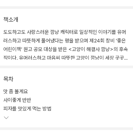
책소개
도도하고도 사랑스러운 깜냥 캐릭터로 일상적인 이야기를 유머
러스하고 따뜻하게 풀어냈다는 평을 받으며 제24회 창비 ‘좋은
어린이책’ 원고 공모 대상을 받은 <고양이 해결사 깜냥>의 후속
작이다. 유머러스하고 마음씨 따뜻한 고양이 깜냥이 세상 곳곳을
누비며 여러 문제를 해결하는데, 아파트 경비원으로 변신했던 1
권에 이어 이번에는 피자 가게 요리사가 되어 최고의 요리에 도전
목차
한다. 피자를 좋아하지 않는 할아버지와 편식하는 어린이의 입맛
맛 좀 볼게요
까지 사로잡은 깜냥의 요리 비결은 무엇일까?
사이좋게 반반
피자를 맛있게 먹는 방법