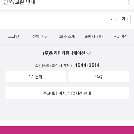
반품/교환 안내
부분들이 있음에도 5별을 준 이유는 특히 마지막 상처받은 아이
들을 위한 장을 많은 사람들이 읽어 보았으면 하는 바람에서. 리
뷰가 잔뜩 밀림.. 백자평이라도 그때그때 써야하는데.. ㅠㅠ 이렇
게 그럭저럭 새해목표(여성주의 책1, 과학책 1, 법률 주제독서 책
로그인
전체 메뉴
회사 소개
출판사 안내
PC 버전
1, 소설 1, 원서읽기)를 해냈습니다. 원서읽기는 <Story of the
World> 2권을 2월까지 읽는 건데, 1월에 2/3 읽을 수 있을 것
(주)알라딘커뮤니케이션
같았으나 퀴즈대회 여파로 절반밖에 못 읽었지만.. 2월에는 원서
1544-2514
일반문의 (발신자 부담)
읽기에 집중하고 나머지는 얇은 책으로 골라 읽어야겠네요 ㅎ 어
제 대망의!! 퀴즈대회 상품이 도착했습니다!! 아깝게 4위 했다고
1:1 문의
FAQ
예정에 없던 상품을, 한 권 고르라고 해 놓고 가격 2만 원 안 된다
고 한 권을 추가하여 결과적으로 2만 원을 훌쩍 넘기는 상품을 주
중고매장 위치, 영업시간 안내
는 이 잠자일보의 후한 마음씨. 이렇게 좋은 퀴즈대회는 처음이
야!! <사라진 것들> 속 첫 작품 '오스틴'이 참 마음에 들었는데,
세 번째 작품 '넝쿨식물'이 또 너무 좋아서 물개박수 침. 책 속에
끼워져 있던 엽서에는 앤드루 포터의 메시지가 있군요. 책도 예쁘