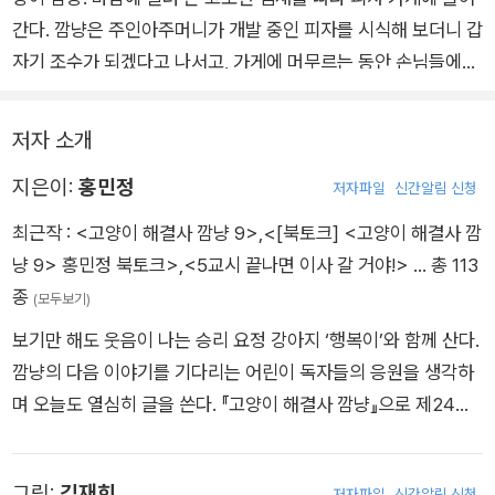
간다. 깜냥은 주인아주머니가 개발 중인 피자를 시식해 보더니 갑
자기 조수가 되겠다고 나서고, 가게에 머무르는 동안 손님들에게
어울리는 피자를 만들어 준다. 한편 맞은편 횟집 수족관에서 생선
이 계속 사라지자 깜냥이 도둑으로 의심받는데……. 깜냥은 과연
저자 소개
맛있는 피자로 손님들의 입맛을 사로잡고, 생선 도둑이라는 오해
지은이:
홍민정
를 풀 수 있을까?
저자파일
신간알림 신청
최근작 :
<고양이 해결사 깜냥 9>
,
<[북토크] <고양이 해결사 깜
냥 9> 홍민정 북토크>
,
<5교시 끝나면 이사 갈 거야!>
… 총 113
종
(모두보기)
보기만 해도 웃음이 나는 승리 요정 강아지 ‘행복이’와 함께 산다.
깜냥의 다음 이야기를 기다리는 어린이 독자들의 응원을 생각하
며 오늘도 열심히 글을 쓴다. 『고양이 해결사 깜냥』으로 제24회
창비 ’좋은 어린이책’ 원고 공모 대상을 받았고, 동화 『걱정 세탁
소』 『모두 웃는 장례식』 『눈물 쏙 스펀지』 『행운 없는 럭키 박스』
그림:
김재희
저자파일
신간알림 신청