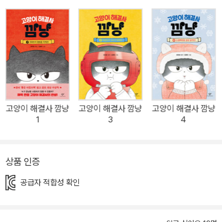
니까. 여행 가방 하나 달랑 끌고 다니며 무심한 듯 새침한 표정을
짓고 있지만, 깜냥은 한 번 만난 인연도 소중히 생각하는 마음씨
따뜻한 고양이다. 무턱대고 일을 벌이는 것 같지만, 그렇다고 대
충대충 하는 법이 없다. 신세를 지면 몇 배로 갚아 주고, 일단 시
작한 일은 멋지게 해내기에 깜냥은 어디에서나 인기 만점이다. 1
권에서 잘 곳과 먹을 것을 내준 아파트 경비원을 도와 조수 역할
을 톡톡히 해낸 깜냥. 동네 피자 가게를 무대로 펼쳐지는 2권에서
의 맹활약 또한 기대할 만하다. “요리는 처음이지만, 뭐 어때? 멋
고양이 해결사 깜냥
고양이 해결사 깜냥
고양이 해결사 깜냥
1
3
4
지고 당당하게! 깜냥답게!” 피자 가게에서 펼쳐지는 깜냥의 대활
약 깜냥은 동네를 떠돌다가 맛있는 냄새에 끌려 동네 피자 가게에
들어간다. 친절한 주인아주머니 덕에 피자를 먹게 된 깜냥은 깜짝
상품 인증
놀란다. 이렇게 맛있는 피자는 처음이기 때문이다. 깜냥 묘생에
공짜로 음식을 얻어먹을 수는 없는 법. 일손이 부족한 주인을 위
공급자 적합성 확인
해 깜냥은 당분간 피자 가게 조수가 되어 주기로 한다. 깜냥은 피
자 주문부터 배달, 손님 응대, 피자 요리까지 모든 일을 척척 해낸