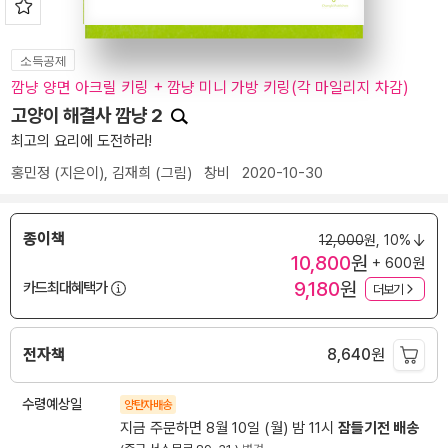
소득공제
깜냥 양면 아크릴 키링 + 깜냥 미니 가방 키링(각 마일리지 차감)
고양이 해결사 깜냥 2
최고의 요리에 도전하라!
홍민정
(지은이),
김재희
(그림)
창비
2020-10-30
종이책
12,000
원,
10%
10,800
원
+ 600원
9,180
원
카드최대혜택가
더보기
전자책
8,640
원
수령예상일
양탄자배송
지금 주문하면 8월 10일 (월) 밤 11시
잠들기전 배송