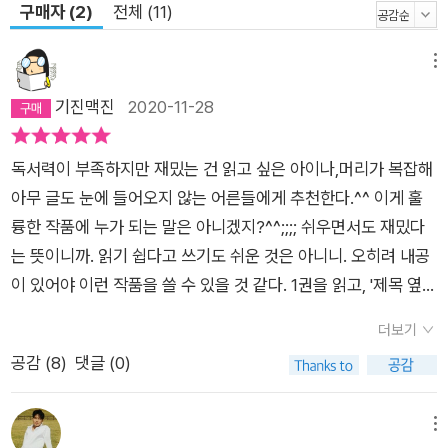
구매자 (2)
전체 (11)
메뉴
기진맥진
2020-11-28
독서력이 부족하지만 재밌는 건 읽고 싶은 아이나,머리가 복잡해
아무 글도 눈에 들어오지 않는 어른들에게 추천한다.^^ 이게 훌
륭한 작품에 누가 되는 말은 아니겠지?^^;;;; 쉬우면서도 재밌다
는 뜻이니까. 읽기 쉽다고 쓰기도 쉬운 것은 아니니. 오히려 내공
이 있어야 이런 작품을 쓸 수 있을 것 같다. 1권을 읽고, '제목 옆에
(1)이 있는 걸 보니 (2)권도 나올 것 같다'며 좋아했는데 오래지
더보기
않아 이렇게 나왔다. 요즘 고양이 없이는 얘기가 안된다는 우스개
공감 (
8
)
댓글 (0)
가 있을 정도로 흔하게 등장하는 고양이지만, 깜냥은 특별한 매력
이 있다. 내가 느끼는 매력은 첫째로 자존감인데, 이야기에 등장
하는 고양이치고 자존감 없는 경우는 못봤다. 그러나 깜냥의 자존
메뉴