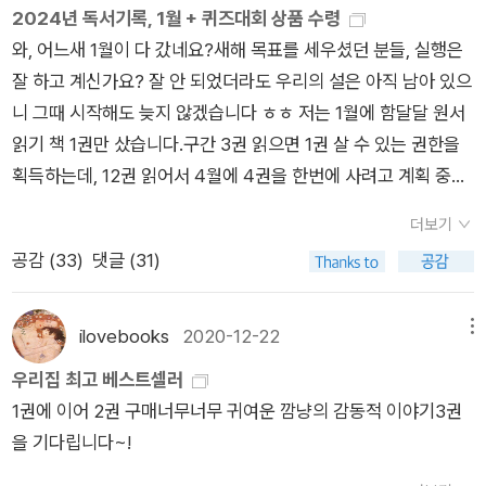
2024년 독서기록, 1월 + 퀴즈대회 상품 수령
의 따뜻함 삼박자가 훈훈하게 마음을 데워주는 이야기. 우리집 개
와, 어느새 1월이 다 갔네요?새해 목표를 세우셨던 분들, 실행은
녀석은 어제 딸과 산책을 하다가 아기 길고양이가 울고 있어서 딸
잘 하고 계신가요? 잘 안 되었더라도 우리의 설은 아직 남아 있으
이 간식을 나눠주자 '으르릉~' 하면서 성질을 부리더란다. 딸이
니 그때 시작해도 늦지 않겠습니다 ㅎㅎ 저는 1월에 함달달 원서
들어와서 하는 말. '이놈아, 너는 나눠 먹을 줄 알아야지. 만날 배
읽기 책 1권만 샀습니다.구간 3권 읽으면 1권 살 수 있는 권한을
부르게 먹는 것도 모자라 전기장판에 등까지 지지고 자면서, 불쌍
획득하는데, 12권 읽어서 4월에 4권을 한번에 사려고 계획 중입
한 아기 고양이한테 간식 좀 나눠준다고 성질을 부려? 응?' 이 책
니다. 충분히 해낼 수 있을 것 같았는데 1월 퀴즈대회가 복병이
은 우리 개녀석 같은 아이들이 읽어야겠다.ㅋㅋㅋㅋ
더보기
라.. 1주일 날아감. 물론 커피도 샀지요.코스타리카 라 알퀴미아
공감 (
33
)
댓글 (31)
(초록색)은 할인하길래 샀는데 할인해서 그런지(?) 좀 별로임.
물론 예외도 있습니다.예외: 아이들 책<보리국어사전> 아이 학
교 갈 때 되면 필요하지 않을까 해서 예전부터 담아 놨던 국어사
ilovebooks
2020-12-22
메뉴
전. 처음엔 열심히 찾아보더니 지금은..음.. 아무튼 국어사전 하나
우리집 최고 베스트셀러
쯤은 필수품 아니겠어요?내셔널 지오그래픽에서 나온 <Titanic
1권에 이어 2권 구매너무너무 귀여운 깜냥의 감동적 이야기3권
> 이 시리즈 중에 다른 책을 보다가 뒤에 다른 책들 사진 있는 거
을 기다립니다~!
보면서 둘째가 이 책을 찜. 타이타닉..? 이게 과연.. 재밌겠니? 의