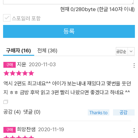
현재
0
/280byte (한글 140자 이내)
스포일러 포함
등록
구매자 (16)
전체 (36)
지윤
2020-11-03
메뉴
역시 2편도 최고네요^^ 아이가 보는내내 재밌다고 몇번을 웃던
지 ㅎㅎ 금방 후딱 읽고 3편 빨리 나왔으면 좋겠다고 하네요 ^^
공감 (
4
)
댓글 (0)
희망찬샘
2020-11-19
메뉴