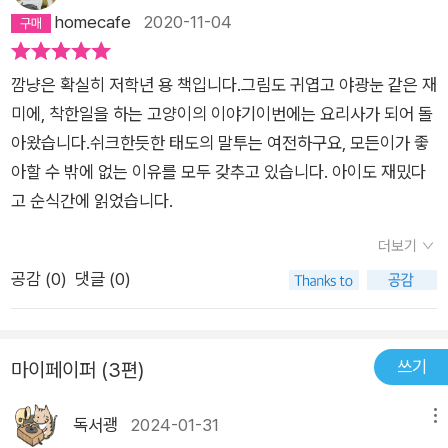
감은 '밥값을 하는 자존감' 이라는 점이 특별하다. '집사야~ 날 섬
homecafe
2020-11-04
겨라~' 이런게 아니다. 매우 독립적이면서도 도움을 받을 때는 당
당하다. 그리고 반드시 '밥값'을 한다. '공짜로 먹을 순 없죠.' 밥값
깜냥은 확실히 저학년 용 책입니다.그림도 귀엽고 야광눈 같은 재
정신이 투철한 나는 이점을 매우 높게 본다. 둘째로는 성품이 매
미에, 착한일을 하는 고양이의 이야기이번에는 요리사가 되어 돌
우 훌륭하다는 거다. 할 말은 하지만 예의바르고, 자기 욕심을 차
아왔습니다.쉬크한듯한 태도의 말투는 여전하구요, 모든이가 좋
리기보다 남을 돕는다. 아니 뭔 도덕교과서 같다고? 아니, 절대
아할 수 밖에 없는 이유를 모두 갖추고 있습니다. 아이도 재밌다
아닙니다! 그렇다면 재미있을 리가 없잖아요?ㅎㅎ 1권에서 경비
고 순식간에 읽었습니다.
아저씨의 신세를 지고 고양이 경비원이 되었던 깜냥은 2권에선
'활짝피자' 가게 아주머니께 맛난 피자 한조각을 얻어먹고 거기
더보기
조수로 잠시 눌러앉는다. 아니 조수라기보다는 요리사? 꾹꾹이
공감 (
0
)
댓글 (0)
실력으로 피자를 반죽하는 장면에선 웃음이...ㅎㅎㅎ 그리고 손자
와 함께 방문한 할아버지(다른거 드시고 싶지만 손자 때문에 억
지로 오신)의 입맛을 맞춰드린 깜냥만의 비법재료는 무엇이었을
쓰기
마이페이퍼 (3편)
까? 깜냥의 성품은 후반부의 새로운 친구 이야기에서 빛을 발한
다. 건너편 횟집 아저씨한테 생선도둑으로 오해받았던 깜냥은 밤
독서괭
2024-01-31
메뉴
샘수사로 범인을 알아내지만.... 깜냥, 횟집 아저씨, 새로운 친구