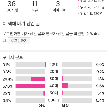
다. 물론 깜냥이라고 처음부터 일을 잘하는 건 아니다. 주인이 잠
읽고 싶어요 19명
36
11
3
시 가게를 비운 사이에 손님이 가게에 들어오자 처음으로 피자 요
읽고 있어요 13명
100자평
리뷰
마이페이퍼
읽었어요 120명
리에 도전하는데, 반죽을 공중에 던지다가 그만 손님 얼굴에 반죽
을 떨어뜨린다. 그러나 깜냥은 포기하지 않고 손님을 위해 단 하
이 책에 내가 남긴 글
나뿐인 특별한 피자를 완성한다. 한 번도 해 보지 않은 일을 처음
로그인하면 내가 남긴 글과 친구가 남긴 글을 확인할 수 있습니
시도할 때 누구나 두려움이 앞서기 마련이지만, 망설임 없이 끝까
다.
로그인하기
지 최선을 다하는 당당한 깜냥의 모습을 보다 보면 독자들도 어떤
일이든 해낼 수 있다는 용기를 얻게 될 것이다. 깜냥이 피자를 만
들 줄 아느냐고? 아니, 먹어 본 적은 몇 번 있지만 만드는 건 이번
구매자 분포
이 처음이야. 하지만 뭐 어때? 모든 일에는 처음이 있는 법이잖
10대
0.0%
0.1%
아. _본문 중에서 책 읽기 서툰 어린이도 가뿐히! 어린이의 사랑
20대
0.2%
0.8%
을 듬뿍 받는 ‘고양이 해결사 깜냥’ 시리즈 ‘고양이 해결사 깜냥’
30대
1.8%
24.4%
시리즈는 이해하기 쉬운 문장, 속도감 있는 전개, 짧지만 강렬한
40대
9.6%
57.6%
여운을 주는 이야기로 어린이 독자들을 단숨에 사로잡는다. 사랑
50대
1.4%
3.2%
스러운 깜냥 캐릭터가 책장을 넘길 때마다 등장해 읽기책에 서툰
60대
0.4%
0.6%
어린이가 읽기에도 부담이 없다. 짧은 에피소드 형식으로 깜냥의
여성
남성