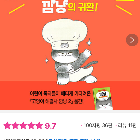
9.7
100자평 36편
리뷰 11편