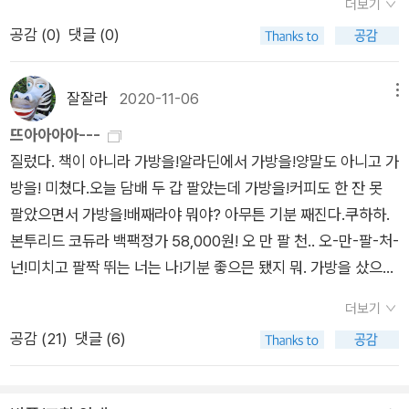
구심을 갖고 샀으나 의외로 여러번 들여다보는(물론 영어를 읽는
더보기
건 아님) 둘째.. 내가 낳았지만 난 네가 신기하다..<책 먹는 여우
공감 (
0
)
댓글 (0)
> 워낙 유명한 동화책인데 이제야 샀다. 나는 재밌던데 아이들에
게서는 평을 못 들음. <고양이 해결사 깜냥> 2권. 1권을 빌려봤
잘잘라
2020-11-06
메뉴
는데 재밌다고 해서 구매. 인기있는 시리즈다.<팥빙수의 전설>
뜨아아아아---
둘째가 사 달라 해서 삼. 역시 그림 귀엽고 재밌다. <최재천의 동
질렀다. 책이 아니라 가방을!알라딘에서 가방을!양말도 아니고 가
물대탐험> 4권. 이 시리즈 참 재밌네. 첫째가 좋아해서 4권까지
방을! 미쳤다.오늘 담배 두 갑 팔았는데 가방을!커피도 한 잔 못
다 모았다. 읽은 책: 5권 <여전히 미쳐 있는> 이건 사실 12월 여
팔았으면서 가방을!배째라야 뭐야? 아무튼 기분 째진다.쿠하하.
성주의 도서였는데 1월 초에 끝내서.. 헤헤 <문과 남자의 과학 공
본투리드 코듀라 백팩정가 58,000원! 오 만 팔 천.. 오-만-팔-처-
부> 읽고 리뷰를 썼다. 이후 과학책을 읽겠다 선언! <그날 밤의
넌!미치고 팔짝 뛰는 너는 나!기분 좋으믄 됐지 뭐. 가방을 샀으니
거짓말> 구간 소설 읽기! 산지 오래되어 노릿노릿. 나름 재미있
넣고 다닐 책도 사야지?아무렴. 이렇게 질러대는데
었으나 큰 감흥이 없었음. <다윈&페일리 진화론도 진화한다>
더보기
뭐 하나 걸리는 게 없다.나에게 족하다.나로서 족하다.그걸로 됐
내가 가진 건 이런 표지가 아닌데 이 표지밖에 검색이 안 된다. 이
공감 (
21
)
댓글 (6)
다.무얼 더 바라리. 뭐를 마이 멕여야지 뭐. 뭐를 마이,오늘은 코
책 재미있게 읽고, 지식인마을 시리즈에 관심이 생겨 담아두었다.
코아를 마이 멕여야겠다.쓸쓸한 겨울 날씨다.
조금씩 모아볼까.. <용서하지 않을 권리> 법률 주제독서 책. 빠
르게 읽었지만 사실 굉장히 묵직한 내용을 담고 있다. 좀 아쉬운