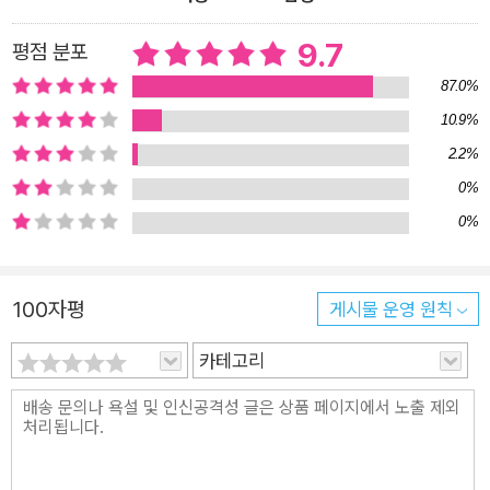
활약이 이어지는데, 한 에피소드씩 읽다 보면 어느새 한 권을 다
9.7
평점 분포
읽고 다음 권을 기다리게 된다. 아파트, 피자 가게, 동네 하천 등
아이들에게 익숙한 장소에서 이야기가 펼쳐져 마치 우리 동네 어
87.0%
딘가에 깜냥이 돌아다니고 있는 듯한 느낌도 들게 한다. ‘고양이
10.9%
해결사 깜냥’ 시리즈를 읽어 본 어린이 독자들은 익숙한 동네도
2.2%
다시 한번 관심을 갖고 둘러보게 될 것이다. 호기심 많은 만능 해
0%
결사 깜냥처럼 말이다.
0%
100자평
게시물 운영 원칙
카테고리