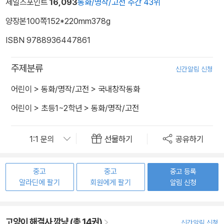
세일즈포인트
16,093
동화/명작/고전 주간 43위
양장본
100쪽
152*220mm
378g
ISBN 9788936447861
주제분류
신간알림 신청
어린이
>
동화/명작/고전
>
국내창작동화
어린이
>
초등1~2학년
>
동화/명작/고전
선물하기
공유하기
중고
중고
중고 등록
알라딘에 팔기
회원에게 팔기
알림 신청
고양이 해결사 깜냥 (총 14권)
신간알림 신청