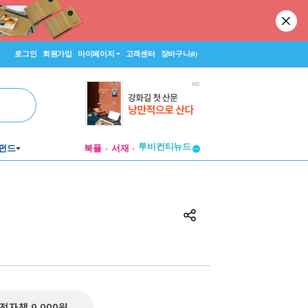
로그인
회원가입
마이페이지
고객센터
장바구니
(0)
투비컨티뉴드
펀드
북플
서재
창작플랫폼
투비컨티뉴드