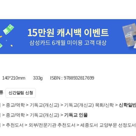
140*210mm
333g
ISBN : 9788932817699
류
신간알림 신청
서
>
종교/역학
>
기독교(개신교)
>
기독교(개신교) 목회/신학
>
신학일
서
>
종교/역학
>
기독교(개신교)
>
기독교 인물
서
>
추천도서
>
외부/전문기관 추천도서
>
세종도서 교양부문 선정도