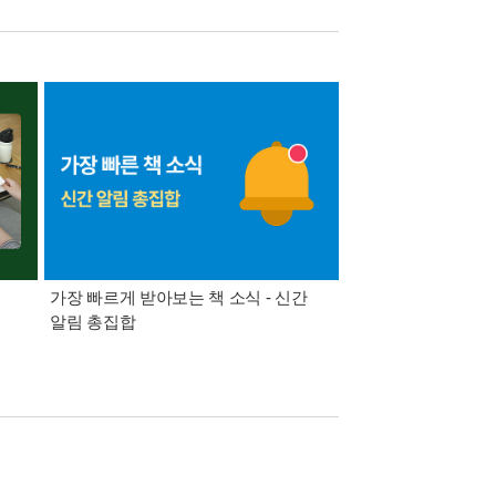
가장 빠르게 받아보는 책 소식 - 신간
경기컬처패스 1만원 
알림 총집합