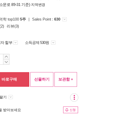
소문로 89-31 기준)
지역변경
역학 top100
5주
|
Sales Point :
630
2)
리뷰(3)
자 할부
소득공제 530원
바로구매
선물하기
보관함 +
 팔기
림을 받아보세요
신청