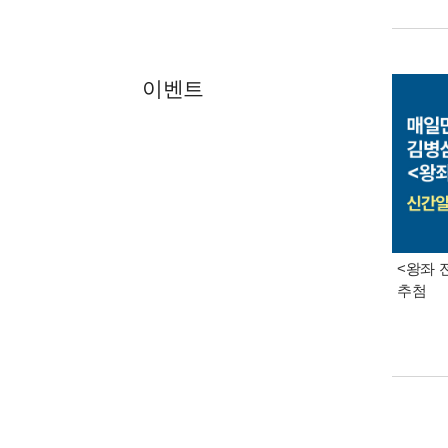
이벤트
<왕좌 
추첨