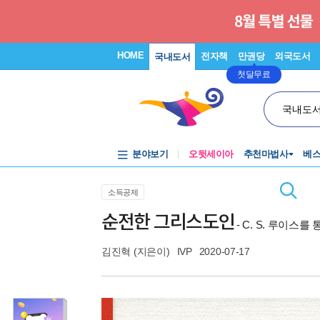
HOME
전자책
만권당
외국도서
국내도서
첫달무료
국내도
분야보기
오뒷세이아
추천마법사
베
소득공제
순전한 그리스도인
- C. S. 루이스를
김진혁
(지은이)
IVP
2020-07-17