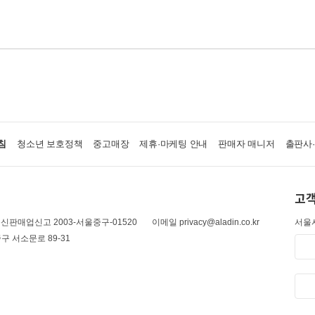
침
청소년 보호정책
중고매장
제휴·마케팅 안내
판매자 매니저
출판사
고객
신판매업신고 2003-서울중구-01520
이메일 privacy@aladin.co.kr
서울시
구 서소문로 89-31