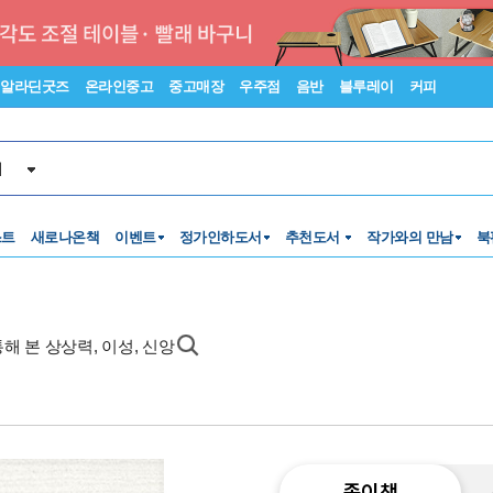
알라딘굿즈
온라인중고
중고매장
우주점
음반
블루레이
커피
서
스트
새로나온책
이벤트
정가인하도서
추천도서
작가와의 만남
북
 통해 본 상상력, 이성, 신앙
종이책