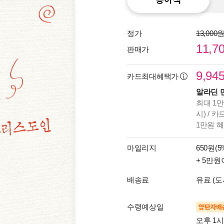
정가
13,000
11,7
판매가
9,94
카드최대혜택가
알라딘 
최대 1만
시) / 
1만원 
마일리지
650원(5
+ 5만원
배송료
유료 (도
수령예상일
양탄자배
오후 1