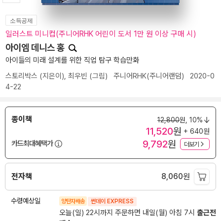
소득공제
일러스트 미니컵(주니어RHK 어린이 도서 1만 원 이상 구매 시)
아이엠 데니스 홍
아이들의 미래 설계를 위한 직업 탐구 학습만화
스토리박스
(지은이),
최우빈
(그림)
주니어RHK(주니어랜덤)
2020-0
4-22
종이책
12,800
원,
10%
11,520
원
+ 640원
9,792
원
카드최대혜택가
더보기
전자책
8,060
원
수령예상일
양탄자배송
썬데이 EXPRESS
오늘(일) 22시까지 주문하면 내일(월) 아침 7시
출근전