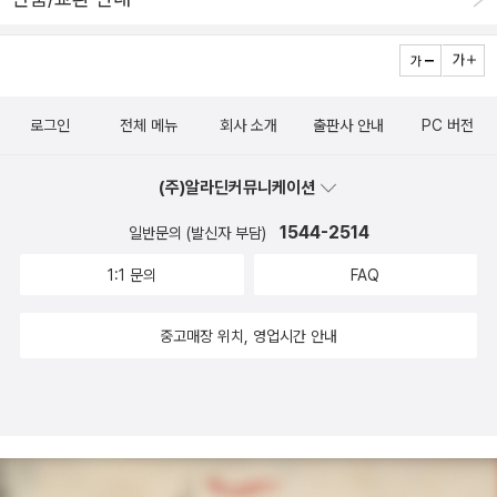
아이디어나 의견을 모으는 브레인스토밍에 대해서도 알게 되었고, 세
도 그렇게 아이디어를 얻으신걸로 기억하네요 ^^ 울 꼬맹이도 그 습
같아요.아이엠 데니스홍 에서 가장 감명깊었던시각장애인들을 위한
상에는 댓가를 바라지 않고 세상에 도움이 되는 일을 하는 멋진 사람
관 잘 배워서 정리를 잘 해두면 참 좋겠답니다. 개구쟁이 시절의 데니
자동차를 발명해서시각장애인이 시승하며 가족들을 태우고 운전했던
들도 많다는 것을 알게 되었대요.함께 나누고 발전시키는 로봇 기술
스 홍 님부터 현재의 모습까지총 5장의 이야기 구성을 통해 아이엠
장면이가장 기억에 남고 감동적이었어요.​도로에서 운전하고 싶은 시
이 앞으로 어떤 세상을 열지 궁금해지네요.차가운 금속으로 가장 따
데니스 홍 이야기들을 재미나게 만화로 통해 읽을 수 있었답니다. 학
각장애인의 꿈을 위해 노력한데니스홍이 늘 극찬만 받은것은 아니었
로그인
전체 메뉴
회사 소개
출판사 안내
PC 버전
뜻한 기술을 창조하는 로봇 공학자 데니스 홍!로봇을 좋아하는 아이
습만화 이면서도 로봇에 대한 기본적인 지식들을 다 읽어볼 수 있어
어요.​어렵고 힘든 과정이었지만 시각장애인 친구와 함께 노력해서시
들에게 직업을 탐구하고 기회가 되고, 진로를 결정하는데 도움을 받
알찼구요. 과학을 좋아해도 로봇공학자 에 대해서는 좀 어렵다는 인
각장애인이 멋진 운전자가 되어서 대회에 참가하여멋지게 해낼때 또
(주)알라딘커뮤니케이션
을 수 있어요.
식을 갖고 있었으며 멀리 계신 분?? 정도로 여겼었는데 이번에 이 책
데니스홍을 찾을때 감동이 왔어요.책 뒤에는 부록으로 어린이의 꿈
을 접해 보면서 많이 친근해 졌네요. 직업 탐구 학습만화 시리즈 <아
1544-2514
일반문의 (발신자 부담)
설계를 위한미래 직업 탐구생활이 있습니다.​앞에서 읽었던 내용을 떠
이엠 >박사님 모습이 잘 표현된 ㅎㅎㅎ 닮은 주인공. 실제 모습이 훨
올리며로봇공학자라는 직업에 관한 퀴즈와 앞에서 배웠던 내용을 정
1:1 문의
FAQ
씬 잘 생기셨어요 요즘 휴머노이드를 내세운 영화들이 많아서 로봇에
리하며 느낀점을 적을수 있어요.​​아이엠 데니스홍을 읽고 교과연계도
관심이 점점 많아지고 있는데그 작동원리를 깨우치기 위해 수많은 실
됩니다.국어, 사회, 도덕, 수학, 과학까지정말 알찬 초등추천도서입니
중고매장 위치, 영업시간 안내
패와 좌절을 맛 본 시기를 함께 읽어가니 아이도 모든 실패는 좌절이
다.아이엠시리즈 아이엠 데니스홍에는로봇 프로젝트라고 로봇설계노
아니라 값진 경험 이라는 것을 알게 되었답니다. 물론 직접 경험하면
트도 같이 왔어요.​로봇설계도 작성하는법을 보며아이들이 로봇의 주
좌절하겠지만요 ㅎㅎㅎㅎ 그래도 빨리 털고 일어설 수 있을것 같아
요 기능과 이유를 써보는 연습도 할수 있고 좋을것 같습니다.​전 데니
요. 로봇에 대해서 좀 자세히 읽어보고 나니 앞으로는 로봇이 나오는
스홍의 업적도 대단하지만따뜻하고 인간적인 매력이 있어서 더 좋은
영화는 더 재미나게 볼듯합니다. 앞으로 아이가 어떤 꿈을 꾸는지는
것 같아요.이 책을 읽고 데니스홍에 대해서 더 많이 알게되었고미래