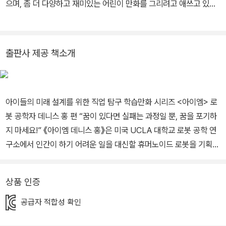
으며, 좀 더 다양하고 재미있는 어린이 만화를 그리려고 애쓰고 있습
니다. 그린 책으로는 《서울대 추천 인문고전 법의 정신》 《브리태니커
만화 백과 무척추동물》과 <메이플스토리 영어소환마법서> <셜록 홈
스, 범인을 찾아라!> <카트라이더 세계 대모험> <신통한 책방 필로
출판사 제공 책소개
뮈토>시리즈 들이 있습니다.
아이들의 미래 설계를 위한 직업 탐구 학습만화 시리즈 <아이엠> 로
봇 공학자 데니스 홍 편 “꿈이 있다면 실패는 과정일 뿐, 꿈을 포기하
지 마세요!” 《아이엠 데니스 홍》은 미국 UCLA 대학교 로봇 공학 연
구소에서 인간이 하기 어려운 일을 대신할 휴머노이드 로봇을 기획하
고 만드는 데니스 홍 교수의 이야기와 함께 로봇 공학자라는 직업 세
계를 알아보는 어린이 만화입니다. 집안의 온갖 전자제품을 분해하면
상품 인증
서 그 작동원리를 찾아보고 때론 늦은 밤까지 학교 실험실에서 과학
원리를 알아내기 위해 탐구하던 소년은 온갖 실패를 거름삼아 마침내
공급자 적합성 확인
로봇 공학 분야의 권위자가 되었습니다. 그를 보며 이야기를 통해 꿈