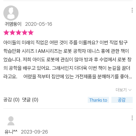
에 뿔이 난다는데 말입니다. ㅋㅋㅋ​어린시절 스타워즈를 보고 로봇
각하지 않고 오히려 인간을 대신해 귀찮거나 위험한 일을 대신해 줄
단하고 행동하는 일들이 정말 일어날 수 있을까?라고 생각했던 어린
공학자의 꿈을 꾸게 된 데니스 홍은 로봇을 만들기 위해서 집에 있는
도구일 뿐이라고 생각한다네요친구가 아니라 도구이기 때문에 더 잘
메뉴
시절도 있었지만, 이제는 실제로 구현되고 있는 사실이기에 가끔은
온갖 전자제품들은 다 뜯어보았다고 합니다.라디어부터 해서 세탁기,
알고 더 제대로 만들어야 한다고 했어요왜냐하면 인간을 도와줄 도구
놀랍기도 해요.이제는 일상이 되어가는 로봇들의 이런 특성들도 데니
귀염둥이
2020-05-16
냉장고, TV 까지 뜯어봤다고 하니 정말 대단하죠?저였다면, 아무리
라면 완벽해야하니까요로봇 손 라파엘이 성공했을때 데니스 홍 교수
스 홍 박사님과 같은 로봇 공학자들의 노력 덕분에 만들어지고 있는
우리 어린이가 그랬다고 해도 혼을 냈을 것 같은데 데니스 홍의 아버
님이 자꾸 망가트려서 고장 났을때 수리나 교체가 쉽게 손가락들을
거에요.어릴 적 영화 「스타워즈」를 보면서 로봇에 반해 지금도 아들과
아이들의 미래의 직업은 어떤 것이 주를 이룰까요? 이번 직업 탐구
지는 달랐더라구요.데니스 홍이 마지막으로 뜯어본 전자제품이 TV
모듈화했다는 부분에서저도 모르게 빵 터지고 말았어요 끊임없이
스타워즈를 좋아한다는 데니스 홍 박사님의 이야기를 예능 프로그램
학습만화 시리즈 I AM시리즈는 로봇 공학자 데니스 홍에 관한 책이
를 다시 뜯어보게 하고 내부 원리를 설명해 줍니다.하지만 전자제품
자신의 한계에 부딪히는 모습이 정말 멋졌어요데니스 홍 박사는 언제
에서 접했었는데, 이 이야기로 [ I AM(아이엠) 데니스 홍 ] 책이 시작
었습니다. 저희 아이도 로봇에 관심이 많아 방과 후 수업에서 로봇 창
을 뜯어본다고 로봇을 만들 수 있는 것은 아니라는 것도 알려주죠.로
나 로봇 생각뿐이었지요그리고 다양한 학문드을 접목시켜 새로운 로
되어서 더욱 반가웠답니다.멋지고 제대로인 로봇을 만들기 위해 로봇
의 공학을 배우고 있어요. 그래서인지 더더욱 이번 책이 눈길을 끌더
봇의 언어를 알아야 로봇을 만들 수 있다는 아빠의 한 마디에 데니스
봇을 만들었어요데니스 홍의 창의력은 정말 대단하다는 생각이 들었
의 비밀을 알아보려고라디오나 청소기, 세탁기는 물론 TV까지 분해
라고요. 어렸을 적부터 집안에 있는 가전제품을 분해하기를 좋아했
홍은 정말 열심히 공부를 하는데요,아빠의 지도에 열심히 하는 데니
네요창의력을 위해 상식의 틀을 깨고 생각하라고 하거나호기심을 갖
해 살펴보고, 로봇의 언어를 이해하기 위해 싫어하던 수학과 과학 공
던 데니스홍.부모님이 집안의 집안 살림이 매일 하나하나 망가져 가
스 홍도 대단하지만 아빠도 정말 대단한 것 같아요.저에게도 이런 부
고 재미있는 발상을 하라는 얘기를 종종한다고 해요데니스홍은 창의
더보기
부도 파고 들던 아이, 데니스!! 초등 6학년 때에는 과학부에 입부하면
면서 급기야 텔레비전까지 손을 댑니다. 데니스 홍은 티브이에서 어
모의 자질이 있었다면 우리 어린이를 저렇게 인도할 수 있었으려나
적인 생각을 얻기 위해 두가지를 했다고 해요 하나는 메모, 다른 하나
서 전국 어린이 과학 실험 대회에서 금상을 수상할만큼 열정적이고
공감 (
0
)
댓글 (0)
떻게 컬러로 움직이는 영상이 나오는지 궁금해서 분해하여 보았지만
요?하지만 현실은 우리 어린이보다도 노는 걸 더 좋아하는... 엄마....
는 상관없는 아이디어들을 결합하는 거에요재미있는 걸 보거나 엉뚱
즐겁게 실험도 했답니다.버지니아 공대에서 기계공학과 교수로 지내
생각만큼 조립이 잘 안 되어 걱정합니다. 하지만 아버지는 그런 아이
라고나 할까요?! ㅎㅎ이런 아빠의 지도에 따라 과학도 수학도 열심히
한 아이디어가 생각나면 반드시 메모했다가 아이디어가 필요할때 펼
며 로봇 연구소 로멜라에서 로봇 공학의 매력을 새로이 알게 되죠.자
에게 혼을 내는 것이 아니라 어떻게 컬러의 영상이 나오는지 설명해
메뉴
공부하고 나름 목표를 세운 과학실험대회에서 드디에 대상을 땁니다.
쳐본다고 하네요또 아무것도 없는 무에서 유를 창조하기보다는 평범
연에 호기심을 가지며 관찰하고, 생물학에서 해답을 찾으며, 장난감
줍니다. 그러면서 아들의 꿈이 로봇 과학자라는 것을 알게 됩니다. 하
정말 열심히 하면 뭐든지 할 수 있단 얘기는 책에나 나오는 멋있는 얘
하지만 전혀 다른 분야의 다른 것들을 연결해 새로운 걸 만들어 내는
유니^^
2023-09-26
가게에서 영감을 얻어 '아메바 로봇'을 만든 건, 융합의 학문이라 생각
지만 로봇을 만들려면 로봇의 언어를 알아야 하고, 그러기 위해서는