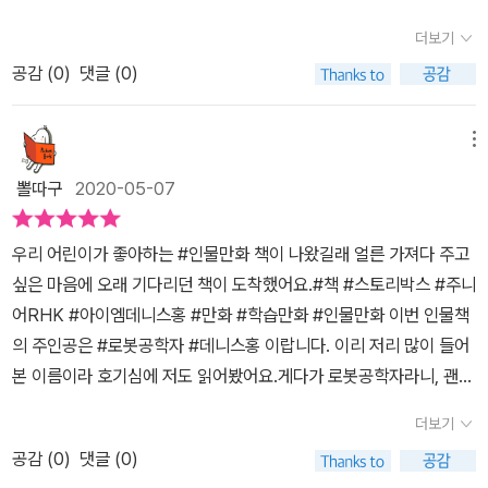
세상을 조금씩 좋은 방햫으로 이끌고 있는 로봇 공학자 데니스 홍의
수상했어요그때 데니스는 정말 열심히하면 뭐든지 할 수 있단 얘기는
요.요즘은 나노블럭으로 피규어 만드는 재미에 푹~ 빠지면서 관절인
어린 시절부터 열심히 공부하고 노력하고 연구하고 도전하는 데이스
더보기
책에서나 나오는 멋있는 얘기인줄 알았는데 진짜 맞는 이야기라는걸
형에도 관심을 가지다가 로봇으로 옮겨 갔네요.그래서 로봇 관련 다
홍 박사님의 모습에서 앞으로 꿈을 이루기 위해 어떻게 준비하고 더
느꼈다고 해요 전국 과학 실험 대회에서 꼭 금상을 타려고 열심히한
공감 (
0
)
댓글 (0)
큐멘터리나 동영상 등을 관심있게 찾아보면서 로봇공학에 대한 흥미
능동적으로 스스로 준비해야 되는지를 배워 보고 생각해 보게 되네
보람을 느낀 데니스는 그 이후에도열심히 공부를 했고 미국 버지니아
도 생겼구요.그러던 중, 즐겨 읽는 책 중의 하나인 주니어RHK에서
요. I AM 아이엠 데니스 홍 책안에는 책을 읽은 뒤 책송의 내용과 책
공대의 기계 공학과 교수가 되었고 로봇 연구소 로멜라를 열었어요데
출간되고 있는 직업 탐구 학습만화 시리즈로 로봇 공학자 '데니스 홍
메뉴
속 이야기를 통해 생각해보고 느낀점을 물음을 보며 써보는 코너가
니스 홍은 아메바 같은 로봇을 만들려고 로봇에 생물학을 더하는 독
박사님' 이야기를 만나보면 좋겠다 이야기 했었는데,정말 반갑게도 [
있어 독후 활동이나 나의 꿈을 생각해보는 시간도 가져 볼수 있네요
뽈따구
2020-05-07
창적인 로봇 연구를 하기도 해요아이들이 가지고 노는 워터 위글러를
I AM(아이엠) 시리즈 ]의 네 번째 이야기로 만나게 되었네요.기다리
~ I AM 아이엠 데니스 홍과 함께 로
가지고 만들기도 했어요데니스 홍은 그렇게 로봇 공학이 융합의 학문
던 만남이라 더욱 설레이면서 책을 기다린 콩군이랍니다.[ I AM(아이
봇 프로젝트 공책은 데니스 홍 처럼 어떤 로봇이 만들고
우리 어린이가 좋아하는 #인물만화 책이 나왔길래 얼른 가져다 주고
이라는것을 깨닫게 되었죠2007년 아메바 로봇의 연구제안서로 커
엠) 시리즈 ] 는 아이들의 미래 설계를 위해서 직업과 관련된 유명하
싶은지 생객해보고 상상하며 직접 아이디어를 적고 그
싶은 마음에 오래 기다리던 책이 도착했어요.​#책 #스토리박스 #주니
리어 어워드의 영광을 안게되었어요로봇 연구에 대해 발상의 전환을
고 뛰어난 인물을 통해 알아보는 직업 탐구 학습만화랍니다.[ I AM
려 볼수 있어 초등 아들이 무척 좋아하더라구요~ 로봇 공학자
어RHK #아이엠데니스홍 #만화 #학습만화 #인물만화 ​이번 인물책
이룬 뒤로는 제안서를 내는 대로 통과하면서 연구비 걱정도 하지 않
(아이엠) 데니스 홍 ] 데니스 홍 박사님은 로봇 공학 연구소에서 휴머
데니스 홍을 읽으며 앞으로 나의 미래를 상상해보고 로봇 공학자란
의 주인공은 #로봇공학자 #데니스홍 이랍니다. 이리 저리 많이 들어
게되었다네요아이들과 이 책을 읽으면서 데니스 홍 박사가 로봇 공학
노이드 로봇을 만드는 로봇 공학자랍니다.'로봇 공학자'라는 단어는
직업에 대해서도 관심을 갖게되는 시간이 되었네
본 이름이라 호기심에 저도 읽어봤어요.게다가 로봇공학자라니, 괜히
자로서 성공할 수 밖에 없었던 이유를 알게 되었어요데니스 홍은 실
로봇에 관심이 있는 친구라면 알고 있을 것 같아요.로봇 공학자라는
요~
우러러보는 마음이 생겨서 열심히 읽었는데요.책이 생각보다 재미있
패를 두려워하지 않았고 힘들게 만든 로봇도 고장을 내서 다시 수리
직업은 과연 어떤 것일지 데니스 홍 박사님을 통해 알아볼까요?2011
더보기
고 감동적인 장면이 많이 나와서 어린이 책을 읽으면서 저도 모르게
하도록 만들었어요로봇을 한계까지 움직이게 해보고, 일부러 고장도
년 로보컵 대회에서 최고의 휴머노이드로 뽑힌 찰리를 만든 데니스
공감 (
0
)
댓글 (0)
깔깔 웃다가 갑자기 또 눈시울이 글썽거려졌어요. 웃다 울면 엉덩이
내보라고 팀원들에게 이야기 했어요데니스 홍은 로봇을 친구라고 생
홍 박사님 팀을 이야기 시작부분에 만날 수 있어요.로봇 스스로가 판