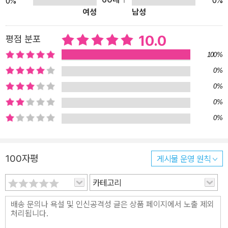
0%
0%
래 선호 직업’의 결과를 토대로 어린이들이 궁금해하는 직업군의 대
여성
남성
표 인물을 선정해 만들었습니다. 주요 내용을 만화 형식으로 구성해
인물에 대한 사건과 업적을 쉽게 이해하도록 재미를 더했습니다. 부
10.0
평점 분포
록에 담은 ‘지식 쏙쏙’과 ‘미래 직업 탐구’는 직업에 대한 궁금증을 해
100%
소할 수 있는 배경지식을 쌓게 해주는 한편, 아이들 스스로가 원하는
0%
활동을 적어 보면서 그 직업에 대한 고민을 한 번 더 할 수 있도록 도
0%
와줍니다. 재미있는 만화와 풍성한 지식이 가득한 <아이엠> 시리즈
만의 특징! 학습만화로 재미있게 알아보는 인물의 이야기 인물의 어
0%
린 시절과 꿈을 이루기까지의 과정을 학습만화로 재미있게 구성했습
0%
니다. 아이들의 눈높이에 맞춰 만화로 구성했기 때문에 아이들이 그
인물에 빠져들어 재미있게 읽을 수 있습니다. 인물의 과거와 꿈을 이
100자평
게시물 운영 원칙
룬 현재의 이야기가 담겨 있어, 아이들에게 동기 부여가 됩니다. ‘지식
쏙쏙’으로 지식이 무럭무럭! ‘지식 쏙쏙’ 코너에서는 한 편의 영화가
카테고리
만들어지는 과정과 영화를 만드는 데에 함께하는 사람들, 그리고 봉
준호 감독의 작품 세계까지 만화를 읽으면서 궁금했던 내용에 대해
보다 자세히 배우면서 그 직업에 대한 흥미를 느낄 수 있습니다. ‘미래