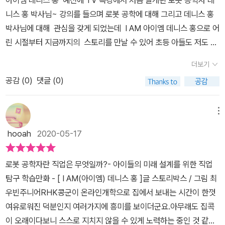
아이엠 데니스 홍 예전에 TV 특강에서 처음 알게된 로봇 공학자 데
하는 어린 데니스 홍이 대견스러워보였어요꼬마 데니스홍은 전자제
니스 홍 박사님~ 강의를 들으며 로봇 공학에 대해 그리고 데니스 홍
품들이 작동하는 원리가 궁금해서 라디오도 분해해보고 심지어 TV
박사님에 대해 관심을 갖게 되었는데 I AM 아이엠 데니스 홍으로 어
까지 분해 하다 고장을 내버렸어요그런데 데니스 홍 부모님은 그런
린 시절부터 지금까지의 스토리를 만날 수 있어 초등 아들도 저도 무
데니스를 혼내기는 커녕 오히려 브라운 관 뒷면에서 어떻게 움직이는
척 기대가 되었던 책이네요~ 데니스 홍 박사님은 어린시절 영화스
영상이 나오는지가르쳐주셨어요데니스도 대단했지만 그의 부모님이
더보기
타워즈를 무척 좋아하고 영화속 로봇을 보며 로봇 공학자의 꿈을 키
더 대단하다고 생각했어요만약에 아들이 전자제품들을 다 뜯어서 고
공감 (
0
)
댓글 (0)
우며 집안의 전바 제품들을 분해하고 작동 원리에 대해 탐구하고 공
장냈다면그냥 웃으면서 받아줄 수 있었을까 싶더라고요 하지만 이
부하며 과학자로써의 꿈을 키워가게 되네요. I AM 아이엠 데니스
런 부모님이 계셔서 데니스는 로봇을 만들겠다는 꿈을 구체적으로 접
홍을 읽다보면 어려운 과학 용어나 로복공학 용어들을 함께 더 자세
메뉴
근할 수 있었어요로봇을 만들려면 로봇의 언어를 알아야하는데 로봇
히 알고 갈 수 있도록 따로 설명도 나와 있어 새로운 과학 지식도 배
의 언어는 바로 수학이라고 가르쳐주셨어요수학이라면 질색을 하던
hooah
2020-05-17
워 볼수 있네요. 데니스 홍에게 궁금증을 한번 갖게된 과학 원리는 반
데니스는 제대로 된 로봇 공학자가 되려고 과학 공부뿐만 아니라 수
드시 알아내고 또, 주변 사물들을 보며 기존의 지식에 접목해 새로운
학 공부도 정말 열심히 했다고 하네요초등학생때 부터 이렇게 동기부
로봇 공학자란 직업은 무엇일까?- 아이들의 미래 설계를 위한 직업
무언가를 만들어 내며 발상의 전환과 실패에 낙심하지 않고 계속 도
여가되어 공부를 한다는것 자체가 될성 부른 나무는 떡잎부터 알아본
탐구 학습만화 - [ I AM(아이엠) 데니스 홍 ]글 스토리박스 / 그림 최
전하고 더 발전해가는 모습을 볼 수 있어요. 시각 장애인을 위한 자동
다라는 속담이 떠올랐어요데니스 홍은 과학부에 입부해서 열심히 실
우빈주니어RHK콩군이 온라인개학으로 집에서 보내는 시간이 한껏
차의 개발은 가장 차가운 금속으로 가장 따뜻한 기술을 창조하는 로
험을 했어요그리고 반년 동안 하루도 빠지지 않고 실험실에서 밤늦게
여유로워진 덕분인지 여러가지에 흥미를 보이더군요.아무래도 집콕
봇 공학자 데니스 홍의 모습을 만나 볼수 있었어요. 로봇 공학을 통해
까지 실험 연습을 해서 결국 전국 어린이 과학 실험 대회에서 금상을
이 오래이다보니 스스로 지치지 않을 수 있게 노력하는 중인 것 같아