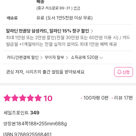
배송
(중구 서소문로 89-31 )
변경
배송료
유료 (도서 1만5천원 이상 무료)
알라딘 만권당 삼성카드, 알라딘 15% 청구 할인
최대 1만원 또는 2만원 할인(전월 30만원 또는 60만원 이용 시) / 카드
발급월 +1개월까지는 전월 실적이 없어도 최대 1만원 혜택 제공
카드/간편결제 할인
무이자 할부
소득공제 520원
관심 저자, 시리즈의 출간 알림을 받아보세요
신청
10
100자평 0편
리뷰 17편
세일즈포인트
349
양장본
184쪽
188*255mm
688g
ISBN 9788925568461