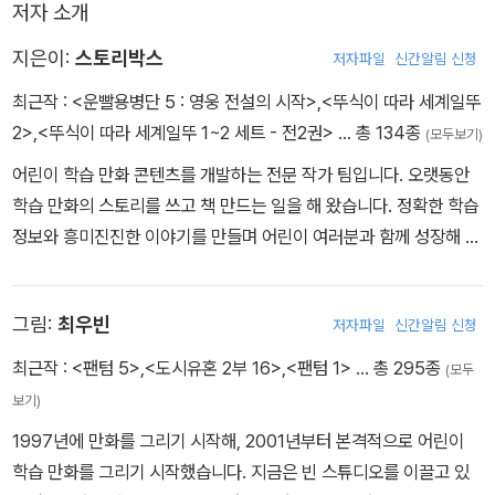
저자 소개
해 볼 즐거운 과제였다. 그는 이러한 즐거움 속에서 찾은 발견의 기쁨
을 잊을 수 없었다.
지은이:
스토리박스
저자파일
신간알림 신청
최근작 :
<운빨용병단 5 : 영웅 전설의 시작>
,
<뚜식이 따라 세계일뚜
영화 '스타워즈'의 알투디투처럼 인간과 함께 살면서 유익한 일들을
2>
,
<뚜식이 따라 세계일뚜 1~2 세트 - 전2권>
… 총 134종
(모두보기)
할 수 있는 로봇을 만들고 싶었던 소년이 인간과 가장 유사한 모습을
한 휴머노이드 로봇을 완성하고 로보컵 대회에서 우승하기까지 어떤
어린이 학습 만화 콘텐츠를 개발하는 전문 작가 팀입니다. 오랫동안
일들이 있었을까? 그 열정의 기록이 이 책에 고스란히 담겨 있다.
학습 만화의 스토리를 쓰고 책 만드는 일을 해 왔습니다. 정확한 학습
정보와 흥미진진한 이야기를 만들며 어린이 여러분과 함께 성장해 나
가고 있습니다. 그동안 만든 작품으로는 <설민석 한국사 대모험> 시
리즈, 〈위기 탈출 넘버원〉 시리즈, 〈브리태니커 만화 백과〉 시리즈,
그림:
최우빈
저자파일
신간알림 신청
〈말량&홍챠 인피니티〉 시리즈 등이 있습니다.
최근작 :
<팬텀 5>
,
<도시유혼 2부 16>
,
<팬텀 1>
… 총 295종
(모두
보기)
1997년에 만화를 그리기 시작해, 2001년부터 본격적으로 어린이
학습 만화를 그리기 시작했습니다. 지금은 빈 스튜디오를 이끌고 있