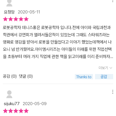
휘하게 되는데요.특히 로봇하면 창의력을 떠올리게 되는데요.그렇다
마음이 로봇 공학에 투영된다면 더욱 많은 친구들이 데니스 홍 박사
면 데니스 홍의 창의력은 어디에서 나온걸까요?데니스 홍은 창의적
요정맘
2020-05-11
님처럼 진정한 멋진 내음이 폴폴~나는 로봇 공학자를 꿈꾸게 될
인 생각을 얻기 위해 두 가지를 했대요.첫째, 상관없는 아이디어들을
것 같아요.그렇기 때문에 [ I AM(아이엠) 데니스 홍 ] 책이 콩군에게
결합해요. 재미있는 걸 보거나 엉뚱한 아이디어가 생각나면 반드시
그랬던 것처럼 다른 많은 친구들에게도 더욱 큰 설레임을 안겨 줄 것
로봇공학자 데니스홍은 로봇공학자 입니다.전에 아이와 국립과천과
메모를 해 뒀다가 아이디어가 필요할 때 펼쳐보면서 도움을 받았대
같아서 함께 나누고픈 이야기랍니다.더불어 외과의사, 아티스트, 영
학관에서 강연회가 열려서들은적이 있었는데 그때도 스타워즈라는
요.둘째, 창의력하면 무에서 유를 창조한다고 알고 있는데 평범하지
화감독에 이어 로봇공학자까지 [ I AM(아이엠) 시리즈 ] 로 인물을
영화로 영감을 받아서 로봇을 만들었다고 이야기 했었는데책에서 나
만 전혀 다른 분야의 다른 것들을 연결해 새로운 걸 만들어 내는 융합
통해 직업을 알아보며 친구들도 스스로가 즐겁게 할 수 있는 직업을
오니 넘 반가웠어요.​아이엠시리즈는 아이들의 미래를 위한 직업선택
이에요.예를들면 박물관에 갔다가 선사시대 사슴의 무릎 관절을 봤던
찾아 미래를 꿈꿔 보는 것도 흥미로운 시간이 될 거에요.
을 초등부터 여러 가지 직업에 관한 책을 읽고미래를 미리 준비하자
기억을 떠올려 로봇의 무릎 관절을 융합해서 만든 휴머노이드 찰리의
는 취지로 만든 시리즈 책입니다.​데니스홍은 자랑스런 한국인이자 유
무릎이 있구요.공원에서 엄마가 여자아이의 머리를 세 갈래로 따주는
더보기
명한 로봇공학자입니다.로봇들이 축구를 하는 로보컵 대회에서 우승
것에서 아이디어를 얻은 '스트라이더' 등 전혀 다른 분야를 결합한 융
공감 (
0
)
댓글 (0)
을 하였고미국 최초의 휴머노이드를 만든 사람이 데니스홍입니다.​어
합이야말로 지금 우리아이들에게 가장 필요한 교육이 아닌가 싶더라
렸을때 스타워즈 영화를 보며 로봇공학에 대한 꿈을 꾸었고집에 있는
고요. 생물의 아메바의 움직임의 원리에서 아이디어를 얻은 건
가전제품들을 모두 분해하면서작동원리를 찾아보았습니다.​그런 데니
메뉴
물속 좁은 공간에서의 구조로봇은 자연에 호기심을 갖고 생물학에서
스홍에게 아버지는 전자제품의 작동원리도 소개해주었습니다.로봇은
sijuku77
2020-05-09
해답을 찾고 장난감가게에서 영감을 얻어 완성했대요.이외에도 다양
과학의 언어를 쓰고 있고수학이 과학의 언어여서 수학을 잘하고 싶어
한 로봇을 만들었는데 전쟁이나 사고로 손을 잃은 사람들을 위한 의
서 열심히 수학공부를 하였습니다.​​역시 아이들에게도 동기부여를 해