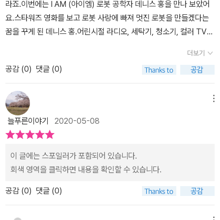
라죠.이번에는 I AM (아이엠) 로봇 공학자 데니스 홍을 만나 보았어
고, 운전을 한 시각 장애인이 데니스를 찾을때저도 모르게 읽으면서
이책#어린이책추천#초등책추천#학습만화#장래희망
을 때, 로봇의 주요 기능과 필요한 기술이나 재료, 설계도 등을 생각해
만 이번 책을 보면서 로봇공학자로 이름난 데니스 홍도 많은 실패 속
요.스타워즈 영화를 보고 로봇 사랑에 빠져 멋진 로봇을 만들겠다는
왈칵 눈물이 났어요.기술이 발달하면서 정말 멋진 기술들에 찬탄을
적어보면서나만의 로봇 포트폴리오를 채워나갈 수 있는 유용한 노트
에서 지금의 그를 알 수 있게 해주어 결과가 아닌 과정의 중요성에 대
꿈을 꾸게 된 데니스 홍.어린시절 라디오, 세탁기, 청소기, 컬러 TV
보내면서도 인간성의 상실에 대한 고민을 하지 않을 수 없는데요,데
네요.콩군도 머릿속으로 상상만 해봤던 로봇들을 이 노트에 차근히
해 알게 해주는 책이었습니다. 어렸을 적부터 궁금한 것이 생기면 끝
등 집안의 가전제품을 안 뜯어 본 것이 없을정도로 남다른 호기심을
니스 홍의 인류애를 위한 이런 고민과 개발과 성과를 보니 저도 모르
적어주는 날이 곧 오겠죠? ^^;;하나씩 채워나갈 때마다 점점 발전하
더보기
까지 물고 늘어지는 그는 결국 자신의 꿈을 이루는 이야기의 책이었
보였는데요.장난꾸러기 데니스 홍의 어린시절과 로봇 공학자로서 성
게 박수만을 보내게 되더라구요.​​행복한 독서시간이었습니다! ^^
는 모습도 스며들어 있을 생각을 해보니 상상만으로도 흐뭇해집니
습니다. 과학에 많은 관심을 갖고 있는 우리 집 아이도 자신의 꿈을 이
공감 (
0
)
댓글 (0)
공하기까지의 과정을 함께 알아볼까요.불가능에 도전하는게 특기인
다. ' 홍익인간을 품은 로봇 공학자 '얼마 전, 데니스 홍 박사님의 인터
루기 위해서는 공부가 밑바탕이 되어야 함을 이번 책을 통해 알 수 있
데니스 홍은 사람들에게 도움이 되는 로봇을 만들기 위한 끊임없는
뷰를 본 적이 있는데 그 때 이런 말이 나오더군요.'정말 딱!!인 문구네
었다고 하네요.
노력과 열정을 보여주는데 더불어 아이들에게 할 수 있다는 자신감을
메뉴
~' 라고 생각했던 이유가 있었어요.​몇 해 전, 데니스 홍 박사님이 출연
심어줍니다.그리고 장난꾸러기 데니스 홍의 호기심을 야단치기보다
한 프로그램을 콩군과 함께 보게 되었었죠. 데니스 홍 박사님은 로봇
늘푸른이야기
2020-05-08
는 로봇공학자라는 꿈을 이루기 위해 어떤 공부를 해야하는지 이끌어
을 만들면서 모든 프로그램을 오픈하고 그것을 이용해 로봇을 만들어
준 부모님을 보면서 저 또한 학부모로써 아이의 미래를 위해 무엇이
낼 수 있는 회사가 더 많이 발전시켜서 우리에게 보탬이 될 수 있다는
필요한지 배우는 기회가 되었습니다. 데니스 홍은 로봇을 만들
이 글에는 스포일러가 포함되어 있습니다.
상상만해도 행복하다고 말씀하시더군요.처음에는 '힘들게 만들어서
겠다는 꿈을 꾸면서 과학공부에 대한 필요성을 느껴 열심히 노력하게
회색 영역을 클릭하면 내용을 확인할 수 있습니다.
왜 무료로 나눠주는거지?' 라고 의아해했던 콩군은 데니스 홍 교수님
되었고, 과학 실험 대회에서 수상을 하게 되면서 열심히 하면 뭐든지
은 정말 멋진 분이라면서 감동했답니다.냉철할 것만 같이 생각될 로
공감 (
0
)
댓글 (0)
할 수 있다는 것을 깨닫게 됩니다.그 정신이 미국 버지니아 공대 기계
봇 공학자이지만, 따스한 마음을 지닌 데니스 홍 박사님이 만든 로봇
공학과 교수가 되어 로봇 연구소 로멜라를 열어 로봇을 만들면서 발
은 그래서 더욱 빛나는 것 같다면서요.데니스 홍 박사님의 이런 멋진
메뉴