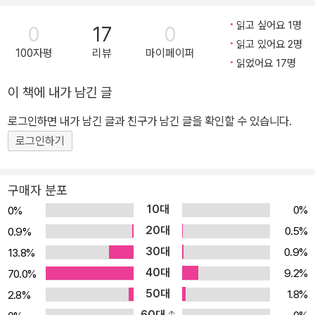
을 현실로 만드는 데, 실패는 이야깃거리에 불과하다는 걸 알게 될 거
예요. 데니스 홍에게 한 번 궁금증을 갖게 한 과학 원리들은 반드시 알
읽고 싶어요 1명
0
17
0
아내야 하는 과제였습니다. 동시에 새로 떠오른 아이디어는 기존 지
읽고 있어요 2명
100자평
리뷰
마이페이퍼
식과 접목해 볼 즐거운 과제였죠. 그는 이러한 즐거움 속에서 찾은 발
읽었어요 17명
견의 기쁨을 잊을 수 없었습니다. 영화 <스타워즈>의 알투디투처럼
이 책에 내가 남긴 글
인간과 함께 살면서 유익한 일들을 할 수 있는 로봇을 만들고 싶었던
로그인하면 내가 남긴 글과 친구가 남긴 글을 확인할 수 있습니다.
소년이 인간과 가장 유사한 모습을 한 휴머노이드 로봇을 완성하고
로그인하기
로보컵 대회에서 우승하기까지 어떤 일들이 있었을까요? 그 열정의
기록이 <아이엠>에 고스란히 담겨 있습니다. 내가 정말 이루고 싶은
꿈을 위해 예상치 못한 어려움이 닥쳐도 좌절하지 않고, 더 나은 선택
구매자 분포
지를 만들어 꼭 해결해 냈던 공학자의 시간을 여러분이 직접 확인해
10대
0%
0%
보세요! #로봇 #과학 #수학 #휴머노이드 # 실험 #무인자동차 #대
20대
0.5%
0.9%
회 요즘 우리 아이들은 확고한 주관을 가지고 진로를 선택합니다. 또
30대
0.9%
13.8%
한, 그 시기도 예전보다 빠른 편입니다. 주니어 알에이치코리아가 출
40대
9.2%
70.0%
간하는 <아이엠> 시리즈는 서울 진로 상담소에서 조사한 ‘미래 직업
50대
1.8%
2.8%
군’과 직업능력개발원이 400여 개 초등학교를 대상으로 조사한 ‘미
60대