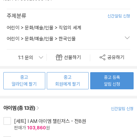
주제분류
신간알림 신청
어린이
>
문화/예술/인물
>
직업의 세계
어린이
>
문화/예술/인물
>
한국인물
선물하기
공유하기
중고
중고
중고 등록
알라딘에 팔기
회원에게 팔기
알림 신청
아이엠 (총 13권)
신간알림 신청
[세트] I AM 아이엠 챌린저스 - 전8권
판매가
103,860
원