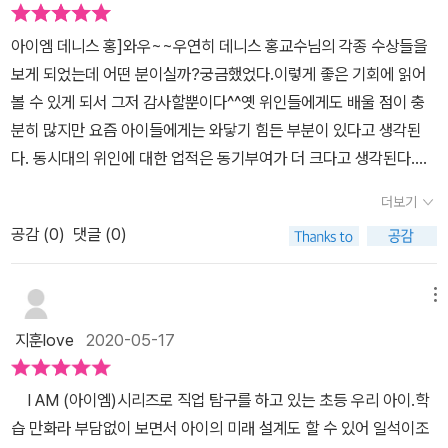
기인 줄 알았는데 ....... 진짜 맞는 이야기였어.라는 데니스 홍의 생각
창의력을 발휘한다고 했어요 바로 융합이죠데니스 홍은 주로 샤워할
되는 '로봇 공학'의 진정한 매력을 알게 되었기 때문이었네요.콩군
공부를 열심히 해야 하는 것을 알려주시네요. 데니스 홍은 공부도
도 인상적이었어요. 이런 성취감이 현재의 데니스 홍을 이끌었을테니
때나 침대에 누워 막 잠들기 직전에 창의적인 아이디어가 떠오른다고
아이엠 데니스 홍]와우~~우연히 데니스 홍교수님의 각종 수상들을
이 [ I AM(아이엠) 데니스 홍 ] 책을 읽으면서 가장 인상 깊었던 부분
열심히 하면서 과학실험에 빠져있던 그는 전국 어린이 과학 실험대회
까요.​데니스 홍이 세계 최고의 로봇공학자가 되기까지 이런 성공적인
하네요 이 책을 통해서 데니스 홍이 어릴때부터 어떻게 로봇 공학자
보게 되었는데 어떤 분이실까?궁금했었다.이렇게 좋은 기회에 읽어
이 바로 시각장애인이 직접 운전할 수 있는 자동차를 만든 것이었어
에서 금상을 받고 싶다는 꿈을 꿉니다. 다른 아이들은 일찍 집에 돌아
일화만 있는 것은 아니었어요.연구 제안서가 매번 낙방이 되고 실의
의 꿈을 꾸게 되었는지그동안 어떤 노력을 하였는지 그리고 어떻게
볼 수 있게 되서 그저 감사할뿐이다^^옛 위인들에게도 배울 점이 충
요.발명품을 자랑하듯 보여주기에 그치는 과학자가 아닌, 진정한 도
가지만, 금상을 타기 위한 그는 늦은 시간까지 학교 실험실에서 보내
에 빠진 적도 있지만 위와 같은 경험들이 있었기에더욱 열심히 노력
로봇 아이디어를 생각해내는지 등 데니스 홍의 이야기를 들어볼 수
분히 많지만 요즘 아이들에게는 와닿기 힘든 부분이 있다고 생각된
움이 되길 바라는 마음으로 함께 성장한 과학자 데니스!!누군가에게
면서 자신의 꿈에 가까워지기 시작합니다. 영화 스타워즈의 로봇 알
하고 기회를 잡기 위해 최선을 다할 수 있었답니다.​그래서 연구원들
있었어요특히나 아들이 너무 좋아했어요재미있는 생각들이 결국은
다. 동시대의 위인에 대한 업적은 동기부여가 더 크다고 생각된다.☆
는 무모한 도전이라고만 여겨질지 몰라도 진정한 마음을 가지고 열심
투디투를 보고 꿈을 키웠던 데니스 홍은 커서 인간에게 도움이 되는
이 마음속으로 도망가고 싶을 만큼 어려운 과제들을 제안하지만모두
멋진 로봇을 만드는것도 알게되었거든요 아이들에게 데니스 홍에 대
21세기 새로운 인간상*창의적인 사람*타인에게 공감할 줄 아는 능력
히 노력하면 정말 세상을 바꾸고 있을지 모르기에 데니스 홍 박사님
로봇인 휴머노이드 로봇을 만들고, 로보컵 대회에서 우승하게 됩니
더보기
들 다 함께 힘을 모아서 그 과제를 이루어 나가는 모습들이 정말 보기
해서 자세하게 가르쳐줄 수 있어서 참 좋았던 책이었네
*자신의 일을 좋아하고 즐기는 사람이 모든 것을 지닌 분이 데니스
처럼 언제나 도전하는 마음도 놓치면 안되겠다는 콩군의 말에 감동도
다. 과학에 관해서라면 너무나 궁금한게 많고 열심히 노력했던 그는
좋았어요.​아메바 로봇에서 스스로 판단하여 움직이는 로봇까지 정말
요 ​​​​
공감 (
0
)
댓글 (0)
홍박사님이시다♡☆차가운 금속으로 인간을 위한 따뜻한 기술을 개
받아 봅니다.^^로봇 공학자인 데니스 홍 박사님의 많은 이야기가 궁
여러 실패를 통해 마침내 로봇 공학자가 됩니다. 책과 함께 주는 <로
멋진 로봇들을 많이 만들었지만그 중 저는 시각장애인이 직접 운전을
발해서 사람들을 행복하게 하는 일!☆저항이 있다는 건 세상을 바꾸
금하다면 책 속으로 고고!! ㅎㅎ데니스 홍 박사님의 이야기를 따라 '로
봇 프로젝트>라는 공책에 자신이 꿈꾸는 로봇에 관해 적어본다면 좋
할 수 있게 한 자동차를 만들어 나가는 과정이 정말 감동적이었어요.
고 있다는 증거!☆데니스 홍박사님과 함께 하는 연구진들이 어려운
봇 공학자'라는 직업에 대해 더욱 재미있게 알아보기 위해서, <미래
메뉴
을 듯합니다. 꿈은 꾸는 자만이 이룰 수 있듯이 자신의 생각을 적어본
정말 어려운 과제였기에 만들어 나가는 과정도 무척 힘들었지만주위
일이 있을 때 헤쳐나가는 모습이 잘 표현되어 있었다.아이들에게 같
직업 탐구 생활>부분을 책 마지막에 두었답니다.OX퀴즈로 책 속 내
다면 꿈이 아닌 현실로 다가 올 날이 있을 듯하네요. 데니스 홍을
지훈love
2020-05-17
로부터의 공격도 정말 만만찮은 과정이었어요.하지만 시각장애인 친
은 상황시 포기하지 않고 도전하는데 도움이 될 수 있을 것 같았다.☆
용을 한 번 더 기억해보고, 그림을 보고 로봇 이름도 맞춰보고, 책 속
보며 꿈을 꾸는 자는 자신의 꿈을 현실로 이룰 수 있다는 것을 알려줍
구와 함께(이 프로젝트를 시작하면서 친구가 되었답니다) 열심히 작
로봇에 관심 많은 미래 로봇공학자 친구들뿐만 아니라 과학,수학 좋
이야기들을 통해 내가 하고 싶은 로봇과 관련된 이야기를 적어 볼 수
니다. 하지만 이를 위해서는 반드시 노력을 해야 한다는 것을 알려주
I AM (아이엠)시리즈로 직업 탐구를 하고 있는 초등 우리 아이.학
업을 하여시각 장애인이 정말 멋진 운전자가 되어 대회에 참가하고
아하는 친구들등등 동기부여 필요한 친구들 함께 읽어보아요♡#도서
도 있답니다. [ I AM(아이엠) 데니스 홍 ] 책을 구입하면 초판 한정으
는 책이었습니다. 아이들은 간혹 지금의 상황을 보고 멋있다고 하지
습 만화라 부담없이 보면서 아이의 미래 설계도 할 수 있어 일석이조
멋지게 해내었을때이 프로젝트를 주관한 모든 사람들이 눈물을 훔치
협찬#주니어RHK#아이엠데니스홍#아이엠시리즈#데니스홍#어린
로 《로봇 설계 노트》를 득템할 수 있답니다.만들고 싶은 로봇이 생겼
만 그가 성장하는 과정의 힘든 것에 대해서는 알려고 하지 않죠. 하지