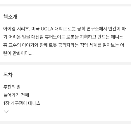
책소개
아이엠 시리즈. 미국 UCLA 대학교 로봇 공학 연구소에서 인간이 하
기 어려운 일을 대신할 휴머노이드 로봇을 기획하고 만드는 데니스
홍 교수의 이야기와 함께 로봇 공학자라는 직업 세계를 알아보는 어
린이 만화이다.
집안의 온갖 전자제품을 분해하면서 그 작동원리를 찾아보고 때론 늦
목차
은 밤까지 학교 실험실에서 과학 원리를 알아내기 위해 탐구하던 소
년은 온갖 실패를 거름삼아 마침내 로봇 공학 분야의 권위자가 되었
추천의 말
다. 그를 보며 이야기를 통해 꿈을 현실로 만드는 데, 실패는 이야깃거
들어가기 전에
리에 불과하다는 걸 알게 될 것이다.
1장 개구쟁이 데니스
데니스 홍에게 한 번 궁금증을 갖게 한 과학 원리들은 반드시 알아내
야 하는 과제였다. 동시에 새로 떠오른 아이디어는 기존 지식과 접목