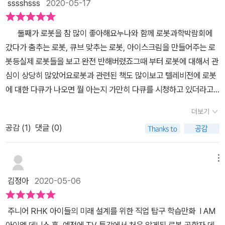
sssshsss
2020-05-17
둘째가 로봇을 참 많이 좋아해요누나와 함께 로봇과학박람회에
갔다가 춤추는 로봇, 큐브 맞추는 로봇, 아이스크림을 만들어주는 로
봇등실제 로봇들을 보고 완전 반해버렸죠그때 부터 로봇에 대해서 관
심이 상당히 많았어요로봇과 관련된 책도 많이보고 텔레비전에 로봇
에 대한 다큐가 나오면 뭘 아는지 가만히 다큐를 시청하고 있더라고
요그런 아이를 보면서 정말 로봇에 관심이 많구나 생각했는데데니스
더보기
홍 박사님도 어릴때 로봇에 관심이 참 많았어요 스타워즈를 봐도 주
공감 (
1
)
댓글 (0)
인공들 보다 알투디투, 쓰리피오 등 로봇들만 눈에보였어요다른친구
들은 주인공들이 멋있다고 하는데 어린 데니스는 로봇이 제일 멋있었
어요일곱살 꼬마 데니스 홍은 영화 스타워즈에 나오는 로봇들을 보고
메뉴
로봇 공학자가 되기로 결심했다고 해요대단하게도 이 꿈은 어른이 될
김정아
2020-05-06
때까지 한 번도 변하지 않았다고 하네요그런면은 정말 대단한것 같아
요로봇을 좋아하는 게 아이 같은 거라면 나이를 먹어도 아이로 남을
주니어 RHK 아이들의 미래 설계를 위한 직업 탑구 학습만화 I AM
거라고그리고 그런 로봇이 어디에도 없다면 본인이 만들거라고 결심