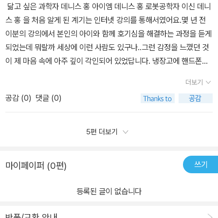
수인 로봇 손 라파엘, 시각장애인이 직접 운전할 수 있는 자동차 개발,
닮고 싶은 과학자 데니스 홍 아이엠 데니스 홍 로봇공학자 이신 데니
주니싫어하던 수학 공부도 열심히 하게 되는군요.역시 동기부여가 중
사람을 돕는 로봇 휴머노이드 다윈0호기를 시작으로 다윈3호기,스트
스 홍 을 처음 알게 된 계기는 인터넷 강의를 통해서였어요.몇 년 전
요한것 같아요.데니스 홍은 반년동안 하루도 빠지지 않고실험실에서
라이더, 휴머노이드 찰리가 있습니다. 부록에는 아이들의 꿈 설
이분의 강의에서 본인의 아이와 함께 호기심을 해결하는 과정을 듣게
밤늦게까지 실험 연습을 해서전국 어린이 과학 실험 대회에서 금상을
계를 위한 미래 직업 탐구 생활로 재미있는 퍼즐과 게임, 배운 내용을
되었는데 뭐랄까 세상에 이런 사람도 있구나..그런 감정을 느꼈던 것
수상하였다고 합니다.​데니스홍은 몇번의 실패를 딛고 버지니아 공대
정리하고 책에서 느낀 나만의 생각을 자유롭게 적어보고. 읽은 내용
이 제 마음 속에 아주 깊이 각인되어 있었답니다. 냉장고에 핸드폰을
의 기계공학과 교수가 되었습니다.로봇 연구를 하려면 큰돈이 필요하
을 떠올리며 로봇 공학자라는 직업에 대해 더 구체적으로 배워볼 수
넣어서라도 아이의 호기심은 팽하지 않고 모두 해소해 주는 그 모습
기에연구비를 지원받기위한 제안서에 몰두했습니다.​모든 제안서가
더보기
있도록 구성되었어요.배운 내용을 복습하면서 내가 만들고 싶은 로봇
에 존경심도 들었구요뭐든 이렇게 즐겁게 한다면 어떤 어려움에도 좌
거부가 되었지만데니스홍은 포기하지 않고 왜 제안서가 거부가 되었
공감 (
0
)
댓글 (0)
은 무엇이고 어떤 세상이 펼쳐질지 상상해보는 시간도 갖어보면 좋겠
절하지 않고 넘어져도 또 일어나고 일어나고 하실것 같다는 생각이
는지이유를 알게되었습니다.​미국 과학재단에서 공모하는 커리어 어
더라고요. 로봇공학자 데니스 홍의 자유분방한 사고력이 부러웠는데
들어 저도 배우고 아이도 이 분의 열정을 배웠으면 좋겠다는 생각이
워드 대회를 참가하여 아메바 로봇의 연구제안서로 영광을 안았습니
요.불가능한 일에 도전하는게 특기인데 무모한 도전정신도 알아줘야
들었답니다. 워낙 강연도 많이 접해보고 해서 저는 이미 존경하는 분
5편 더보기
다.그 모든것은 꿈을 잃지 않고 갑자기 찾아오는 아이디어를 놓치지
겠어요.돈을 쫓지 않고 무료로 로봇에 대한 제작 및 모든 것들을 공개
이지만 아이에게도 로봇공학자 박사님을 소개해 주고 싶어 이 책을
않았기 때문입니다.​역시 꿈을 이룬 사람들은 어떤 고난과 역경속에서
하는 오픈 플랫폼을 통해 세계의 로봇기술이 더 발전할 수 있는 계기
보여주게 되었답니다. 이번에는 출간사은품이 함께 왔어요. 운이 너
도 꿈을 잃지않았습니다.노력한 덕분인것이 대단하다며 자기도 공부
쓰기
마이페이퍼 (0편)
가 되었으며, 차가운 금속으로 인간을 위한 따뜻한 기술을 개발해서
무 좋아서 로봇 설계 노트도 함께 만나보게 되었답니다. 어릴 적 뭐든
하면서 힘들면 투덜대기도 하는데 그러면 않되겠다고 이야기 하네요.​
사람들을 행복하게 하는 일을 사명으로 여기는 정신 또한 감동적이었
메모하는 습관에서 박사님이 되고 난 후에도 아주 많은 아이디어들을
데니스홍은 압축 공기를 사용해 복잡한 기계 장치의한계를 뛰어넘고
등록된 글이 없습니다
어요. 특히 시각장애인 자동차를 발명하면서 과학자가 아니라 인간으
얻고 계신다고 해요. 아이였을때 했던 메모들이나 낙서들을 가지고
반짝이는 아이디어로 비싼 부품들을 대신한로봇 손 파엘로 온갖 상을
로 성장했다는 내용이 기억에 남아요.아이는 여러사람들의 자유로운
계셔서 로봇을 만들 때 종종 찾아 보신다고 하는데 로봇의 관절 부분
휩쓸었다고 합니다.​저도 요 라파엘로 상을 휩쓰는것을 뉴스에서 본것
반품/교환 안내