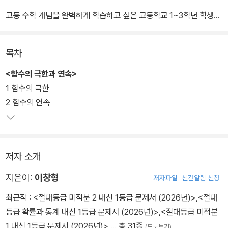
고등 수학 개념을 완벽하게 학습하고 싶은 고등학교 1~3학년 학생에
게 추천
친절한 개념 설명과 예시를 통해 쉽게 원리 파악
목차
날선Q로 생각하는 힘을 기르고 깊이 있는 개념 학습 가능
학습 계획부터 오답 노트까지! 날선개념만의 필살기 '날선개념 학습
<함수의 극한과 연속>
Note 제공'
1 함수의 극한
2 함수의 연속
저자 소개
지은이:
이창형
저자파일
신간알림 신청
최근작 :
<절대등급 미적분 2 내신 1등급 문제서 (2026년)>
,
<절대
등급 확률과 통계 내신 1등급 문제서 (2026년)>
,
<절대등급 미적분
1 내신 1등급 문제서 (2026년)>
… 총 31종
(모두보기)