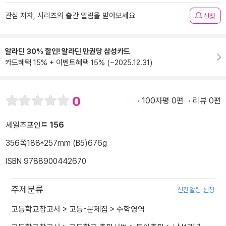
관심 저자, 시리즈의 출간 알림을 받아보세요
신청
알라딘 30% 할인! 알라딘 만권당 삼성카드
카드혜택 15% + 이벤트혜택 15% (~2025.12.31)
0
100자평 0편
리뷰 0편
세일즈포인트
156
356쪽
188*257mm (B5)
676g
ISBN 9788900442670
주제분류
신간알림 신청
고등학교참고서
>
고등-문제집
>
수학영역