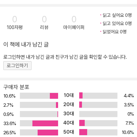
주제의 대표 문제들을 하나의 대표Q로 묶어 효율적인 학습이 가능합
니다. 유사 문제나 변형 문제를 유제로 제공하여 해당 주제에 대한 충
읽고 싶어요 0명
0
0
0
분한 연습이 가능하도록 하였습니다. 또 깊이있는 개념 학습을 위한
읽고 있어요 0명
100자평
리뷰
마이페이퍼
날선Q로 생각하는 힘을 기를 수 있습니다. ▶ 연습과 실전 단원에서
읽었어요 0명
꼭 알아야 하는 핵심 문제들을 Step1 연습, Step2 실전 2단계로 나
이 책에 내가 남긴 글
누어 단계적으로 학습할 수 있도록 하였습니다. ▶ 날선개념 학습 No
te -이 책을 공부하기 전, 계획을 세우고 실천내용을 확인하는 학습P
로그인하면 내가 남긴 글과 친구가 남긴 글을 확인할 수 있습니다.
LAN Note -대표Q 문제의 풀이를 확인하며 나의 풀이를 만드는 대
로그인하기
표Q 학습 Note -틀린 문제를 나만의 방식으로 정리하는 나의 오답
Note 날선개념 학습 Note로 수학 공부에 필요한 모든 내용을 담을
구매자 분포
수 있습니다.
10대
4.4%
10.6%
20대
3.5%
2.7%
30대
0%
0.9%
40대
7.1%
33.6%
50대
10.6%
26.5%