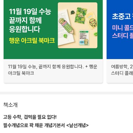
11월 19일 수능, 끝까지 함께 응원합니다. + 행운
여름방학, 
아크릴 북마크
스터디 플
책소개
고등 수학, 겁먹을 필요 없다!
필수개념으로 꽉 채운 개념기본서 <날선개념>