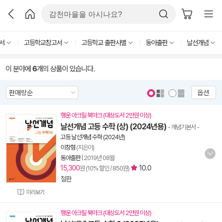
서
고등학교참고서
고등학교 출판사별
동아출판
날선개념
이 분야에
6
개의 상품이 있습니다.
옵션
행운 아크릴 북마크 (대상도서 2만원 이상)
날선개념 고등 수학 (상) (2024년용)
- 개념기본서
-
고등 날선개념 수학 (2024년)
이창형
(지은이)
동아출판
|
2019년 08월
15,300
10.0
원 (10% 할인 / 850원)
절판
미리보기
행운 아크릴 북마크 (대상도서 2만원 이상)