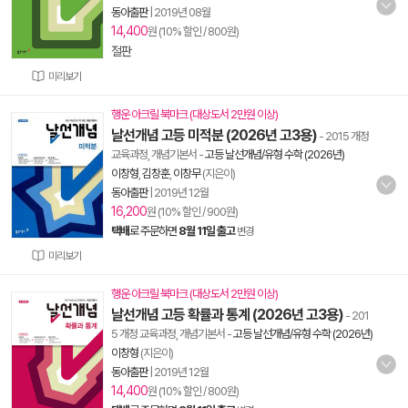
동아출판
|
2019년 08월
14,400
원 (10% 할인 / 800원)
절판
미리보기
행운 아크릴 북마크 (대상도서 2만원 이상)
날선개념 고등 미적분 (2026년 고3용)
- 2015 개정
교육과정, 개념기본서
-
고등 날선개념/유형 수학 (2026년)
이창형
,
김창훈
,
이창무
(지은이)
동아출판
|
2019년 12월
16,200
원 (10% 할인 / 900원)
택배
로 주문하면
8월 11일 출고
변경
미리보기
행운 아크릴 북마크 (대상도서 2만원 이상)
날선개념 고등 확률과 통계 (2026년 고3용)
- 201
5 개정 교육과정, 개념기본서
-
고등 날선개념/유형 수학 (2026년)
이창형
(지은이)
동아출판
|
2019년 12월
14,400
원 (10% 할인 / 800원)