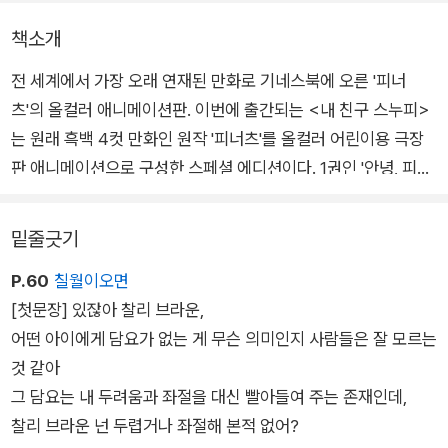
책소개
전 세계에서 가장 오래 연재된 만화로 기네스북에 오른 '피너
츠'의 올컬러 애니메이션판. 이번에 출간되는 <내 친구 스누피>
는 원래 흑백 4컷 만화인 원작 '피너츠'를 올컬러 어린이용 극장
판 애니메이션으로 구성한 스페셜 에디션이다. 1권인 '안녕, 피너
츠 친구들'은 2011년 피너츠 45주년 기념 애니메이션인 Happin
ess is a Warm Blanket, Charlie Brown을 책으로 구성하였다.
밑줄긋기
P.60
칠월이오면
전 세계적으로 유명한 ‘스누피’를 모르는 우리나라 어린이는 거의
[첫문장] 있잖아 찰리 브라운,
없다. 보통은 학용품이나 생활용품에 그려진 귀여운 강아지로 많
어떤 아이에게 담요가 없는 게 무슨 의미인지 사람들은 잘 모르는
이 알려져 있다. 하지만 그게 전부라면 스누피의 진짜 매력은 전
것 같아
혀 모르는 셈이다. 이번에 출간된 <내 친구 스누피>는 스누피와
그 담요는 내 두려움과 좌절을 대신 빨아들여 주는 존재인데,
그 친구들의 생생한 에피소드를 올컬러 채색으로 전달한다. 지금
찰리 브라운 넌 두렵거나 좌절해 본적 없어?
까지 우리나라에 소개된 스누피는 대부분 흑백 4컷 만화여서 어