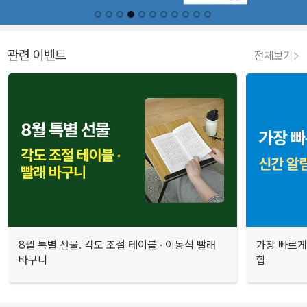
관련 이벤트
전체보기
8월 특별 선물. 각도 조절 테이블 · 이동식 빨래
가장 빠르게
바구니
합