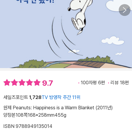
9.7
100자평 6편
리뷰 18편
세일즈포인트
1,728
TV 방영작 주간 11위
원제 Peanuts: Happiness is a Warm Blanket (2011년)
양장본
108쪽
168*258mm
455g
ISBN 9788949135014