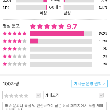
5.3%
기까지 했다. 예술가의 전형인 진지한 장난감 피아니스트 슈뢰더
60대
0.5%
1.1%
와 심술궂은 짝사랑의 아이콘 루시, 먼지투성이라 행복한 픽
여성
남성
펜……. 스누피의 친구들은 누구 하나 뒤지지 않는 개성으로 사랑
9.7
평점 분포
받을 수밖에 없다. 이 책을 읽노라면 어느 한 캐릭터에서라도 바
로 내 모습, 바로 내 친구의 모습을 발견하게 될 것이다. 그리고
87.0%
스누피와 친구들을 통해 나와 내 친구들을 한층 깊이 이해하게 될
13.0%
것이다. ◆ 만화라고 웃기기만 할까? 삶의 지혜와 통찰이 한 가
0%
득! 이탈리아의 유명한 철학자 움베르토 에코는 저서 『스누피에
0%
게도 철학이 있다』를 통해 현대 문화의 한 현상으로서 스누피에
0%
대한 글을 쓴 적이 있다. 그럴 만큼 스누피와 친구들의 이야기는
어린이들의 일상 모험을 그린 유쾌한 만화를 넘어서는 깊이가 담
겨 있다. 담요는 아기나 가지고 다니는 거라고 한소리 하는 아이
100자평
게시물 운영 원칙
들을 향해 ‘세상 누구에게나 불안을 덜어 줄 무언가가 필요하
카테고리
다’고 말하는 라이너스나, 먼지투성이를 비난하는 아이들을 향해
‘이 먼지는 유구한 역사라서 내가 함부로 떼어 낼 수 없다’고 말하