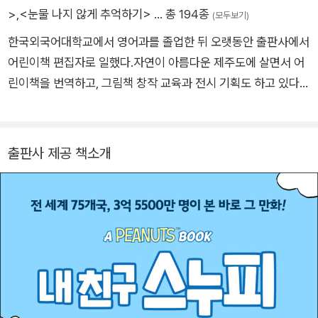
950년부터 2000년까지 50년 동안 이어진 『피너츠』 연재는 만
>
,
<눈물 나지 않게 추억하기>
… 총 194종
(모두보기)
화 역사상 유례를 찾기 힘든 성취로 자리 잡았다. 전 세계 75개
한국외국어대학교에서 영어과를 졸업한 뒤 오랫동안 출판사에서
국, 21개 언어로 소개되어 3억 5천만 명의 독자가 『피너츠』의 캐
어린이책 편집자로 일했다.자연이 아름다운 제주도에 살면서 어
릭터들과 함께했다. 그 대장정은 슐츠가 대장암으로 세상을 떠난
린이책을 번역하고, 그림책 창작 교육과 전시 기획도 하고 있다.
다음 날인 2000년 2월 13일에 마지막 회가 발표되며 막을 내렸
그동안 옮긴 책으로는 「내 친구 스누피」, 「배드 가이즈」 시리즈와
다.
『부끄럼쟁이 꼬마 유령』, 『코끼리 스텔라 우주 비행사가 되다』,
『비나가 어디 갔지?』, 『그럴 기분이 아니야!』 등이 있다.
출판사 제공 책소개