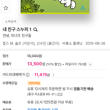
소득공제
내 친구 스누피 1
안녕, 피너츠 친구들
찰스 M. 슐츠
(지은이),
신수진
(옮긴이)
비룡소 플래닛
2019-08-26
정가
15,000원
13,500
판매가
원
(10% 할인) +
마일리지 750원
11,475
카드최대혜택가
원
수령예상일
양탄자배송
오후 12시까지 주문하면 밤 11시
잠들기전 배송
(중구 서소문로 89-31 )
변경
배송료
유료 (도서 1만5천원 이상 무료)
전자책