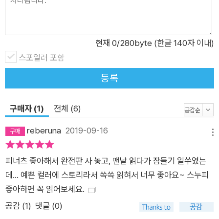
는 픽 펜의 대사는, 깜짝 놀랄 인생의 통찰을 선사한다. 스누피와
친구들의 소동을 보며 낄낄대다가 어느새 친구들의 진지한 대사
에 심장이 쿵, 떨어지는 건 이 책만의 독특한 매력이다. ◆ 흑백
현재
0
/280byte (한글 140자 이내)
만화가 올컬러로 변신하는 과정, 부록에서 만나 봐. 이 책의 부록
스포일러 포함
에는 원작 흑백 만화 「피너츠」가 올컬러 애니메이션 「내 친구 스
누피」로 탄생하는 과정이 자세하게 담겨 있다. 찰스 M. 슐츠의 방
등록
침에 따라 그려진 스케치부터 정교한 채색 과정, 애니메이션의 배
경으로 사용된 수채화까지 모두 살펴볼 수 있는 귀한 자료다. 스
구매자 (1)
전체 (6)
누피와 친구들을 따라 그리고 싶은 어린이가 있다면 이 부록에 주
목하자. 또한 1권에서는 피너츠 친구들이 남긴 주옥같은 명언이,
reberuna
2019-09-16
메뉴
2권에서는 피너츠 친구들이 즐긴 재미있는 놀이의 방법이 소개
되어 「내 친구 스누피」를 더욱 재미있게 즐길 수 있다. [1권 소개]
피너츠 좋아해서 완전판 사 놓고, 맨날 읽다가 잠들기 일쑤였는
나에게 행복은 포근한 담요! 어느 날, 라이너스의 하늘색 담요가
데... 예쁜 컬러에 스토리라서 쓱쓱 읽혀서 너무 좋아요~ 스누피
사라진다! 담요 없이는 살 수 없는 라이너스는 기절 직전. 과연 범
좋아하면 꼭 읽어보세요.
인은 누구일까? 담요를 둘러싼 쫓고 쫓기는 추격전의 결말은 어
공감 (
1
)
댓글 (0)
떻게 될까? [이 만화의 기록들] •인류 역사상 가장 오랜 기간 연