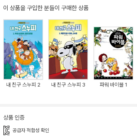
여 2000년 2월까지 50년 동안 79,897편이 연재된 전설적인 만
이 상품을 구입한 분들이 구매한 상품
화 시리즈다. 전 세계 75개 국, 21개 언어로 번역되었으며, TV 만
화, 극장용 애니메이션은 물론 뮤지컬로도 제작되어 지금까지도
전 세계적인 사랑을 받고 있다. 특히 「피너츠」의 주인공 ‘찰리 브
라운’과 ‘스누피’는 만화를 보지 않은 사람들도 다 알 만큼 유명한
캐릭터다. 우리나라에는 1987년에「어깨동무 찰리 브라운」이라
는 제목으로 TV 만화 시리즈가 방영되어 큰 인기를 누린 바 있다.
이번에 출간되는 「내 친구 스누피」는 원래 흑백 4컷 만화인 원작
「피너츠」를 올컬러 어린이용 극장판 애니메이션으로 구성한 스페
셜 에디션이다. 1권인 「안녕, 피너츠 친구들」은 2011년 피너츠 4
내 친구 스누피 2
내 친구 스누피 3
파워 바이블 1
5주년 기념 애니메이션인 Happiness is a Warm Blanket, Cha
rlie Brown을 책으로 구성하였다. ◆ 모두가 알지만 정말은 모르
는 스누피! 올컬러 애니메이션으로 진짜 매력을 알아 봐. 전 세계
상품 인증
적으로 유명한 ‘스누피’를 모르는 우리나라 어린이는 거의 없다.
보통은 학용품이나 생활용품에 그려진 귀여운 강아지로 많이 알
공급자 적합성 확인