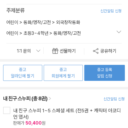
주제분류
신간알림 신청
어린이
>
동화/명작/고전
>
외국창작동화
어린이
>
초등3~4학년
>
동화/명작/고전
선물하기
공유하기
중고
중고
중고 등록
알라딘에 팔기
회원에게 팔기
알림 신청
내 친구 스누피 (총 8권)
신간알림 신청
내 친구 스누피 1~5 스페셜 세트 (전5권 + 캐릭터 아코디
언 엽서)
판매가
50,400
원