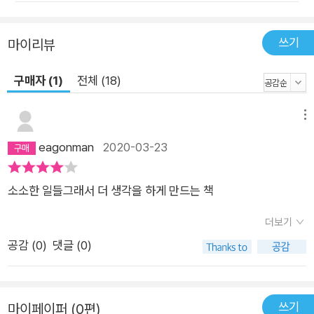
재된 만화로 기네스북 등재 •전 세계 75개국, 21가지 언어로 발
행 •2600여 종의 신문 수록 •50년간 17,897편 연재 [독자 리
쓰기
마이리뷰
뷰] 70여 년 동안 사랑받아 온 캐릭터 만화의 걸작! 누구나 어린
시절, 찰스 슐츠 학교에서 자란 것이나 마찬가지 아닌가. - 아마존
구매자 (1)
전체 (18)
독자 Robert 내 딸은 스누피와 이 책을 사랑한다. 처음부터 끝까
지 이 책을 몇 번이나 읽었는지 모른다. - 아마존 독자 Ellyn 5살
메뉴
아들도 좋아하는 책! 창의적인 레이아웃, 예쁘게 채색된 그림, 한
eagonman
2020-03-23
가지 이야기로 구성되어 정말 좋아한다. - 아마존 독자 P. Vannu
cci 이 책은 여전히 멋지다! - 아마존 독자 MrAmazon
소소한 일들그래서 더 생각을 하게 만드는 책
더보기
공감 (
0
)
댓글 (0)
쓰기
마이페이퍼 (0편)