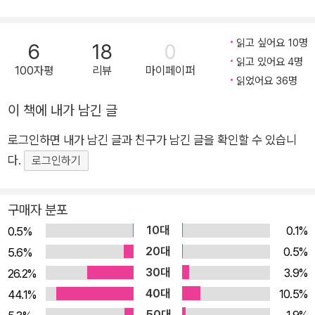
려져 있다. 하지만 그게 전부라면 스누피의 진짜 매력은 전혀 모
르는 셈이다. 이번에 출간된 「내 친구 스누피」는 스누피와 그 친
구들의 생생한 에피소드를 올컬러 채색으로 전달한다. 지금까지
읽고 싶어요 10명
6
18
0
우리나라에 소개된 스누피는 대부분 흑백 4컷 만화여서 어린이
읽고 있어요 4명
100자평
리뷰
마이페이퍼
읽었어요 36명
가 읽기에 부담스러웠던 게 사실이다. 하지만 이 책은 어린이를
위해 특별 제작한 극장용 애니메이션이기 때문에, 이해하기 쉬운
이 책에 내가 남긴 글
하나의 스토리와 찰스 M. 슐츠의 그림에 올린 정교한 채색으로
로그인하면 내가 남긴 글과 친구가 남긴 글을 확인할 수 있습니
어린이 누구라도 쉽게 접할 수 있다. 이제 귀여운 강아지 스누피
다.
로그인하기
가 아니라, 못 하는 게 없고 엉뚱한 속마음으로 동네 어린이들을
놀라게 하는 그 악동 같은 매력을 직접 느껴 볼 수 있다. ◆ 전 세
계에서 가장 사랑스러운 캐릭터 찰리 브라운과 피너츠 친구들! 이
구매자 분포
책에는 스누피뿐 아니라, 만화 「피너츠」의 인기 캐릭터 찰리 브라
10대
0.1%
0.5%
운, 라이너스와 루시 남매, 슈뢰더와 샐리 등이 오롯이 등장한다.
20대
0.5%
5.6%
하는 일마다 실패하는 불운의 아이콘 찰리 브라운은 도저히 미워
30대
3.9%
26.2%
할 수 없는 아이로 유명하다. 하늘색 담요가 없이는 살 수 없는 철
40대
10.5%
44.1%
학자 라이너스는 ‘라이너스의 담요’라는 심리학 용어의 어원이 되
50대
1.9%