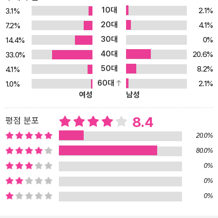
10대
2.1%
3.1%
꿈이 나를 움직인다』를 통해 그 질문에 대한 답을 들려준다. 가난한
20대
4.1%
7.2%
집안에서 자란 평범한 소녀가 어떻게 세계적인 프로골퍼로 성장할 수
30대
0%
14.4%
있었는지, 벼랑 끝에 몰릴 때마다 어떻게 절망을 털어내고 다시 일어
40대
섰는지, 화려한 성공과 뼈아픈 실패를 모두 경험해본 사람만이 들려
20.6%
33.0%
줄 수 있는 성숙한 내면의 이야기들을 들려준다. 가난한 집안 환경, 가
50대
8.2%
4.1%
슴 아픈 엄마와의 이별?? 그 속에서도 꿈꾸기를 멈출 수 없었던 작은
60대
2.1%
1.0%
여성
남성
소녀의 뭉클한 이야기 착하고 여리기만 했던 소녀 신지애가 바뀌기
시작한 것은 초등학교 5학년 무렵, ‘골프’라는 꿈을 발견하면서부터
8.4
평점 분포
였다. 가난한 집안 형편 때문에 남들처럼 제대로 된 훈련은 꿈도 꿀 수
없었지만, 그녀는 자신의 처지를 비관하거나 원망하지 않고 아버지의
20.0%
혹독한 훈련을 묵묵히 견뎌냈다. 2003년, 열여섯 살이라는 어린 나
80.0%
이에 교통사고로 어머니를 여의고 두 동생을 책임져야 하는 가장이
0%
되었지만, 아픔은 오히려 ‘꿈’을 향해 달려가는 원동력이 되었다. 신지
0%
애는 강한 정신력과 목표를 향한 집념으로 그 아픔을 견뎌냈고, 그 결
0%
과 어느 누구보다도 위기에 강한 ‘파이널 퀸’으로 거듭났다. 2009년
에는 미 LPGA 투어에서 역대 최연소로 신인왕과 상금왕을 동시에