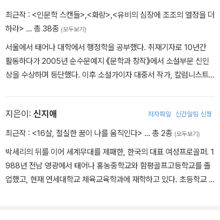
최근작 :
<인문학 스캔들>
,
<화랑>
,
<유비의 심장에 조조의 열정을 더
하라>
… 총 38종
(모두보기)
서울에서 태어나 대학에서 행정학을 공부했다. 취재기자로 10년간
활동하다가 2005년 순수문예지 《문학과 창작》에서 소설부문 신인
상을 수상하며 등단했다. 이후 소설가이자 대중서 작가, 칼럼니스트
로 순수문학과 대중서를 넘나들며 왕성하게 활동하고 있다. 소설 《선
덕여왕》을 쓴 지 7년 만에 소설 《화랑》을 출간하여 주목을 받았으며
지은이:
신지애
저자파일
신간알림 신청
청소년들에게 꿈과 희망을 이야기하는 《청소년을 위한 시크릿》은 지
금까지도 많은 사랑을 받는 스테디셀러로 자리 잡았다. 그 밖에도 《명
최근작 :
<16살, 절실한 꿈이 나를 움직인다>
… 총 2종
(모두보기)
품인생을 살아라》, 《너의 이름보다는 너의 꿈을 남겨라》, 《자퇴 선
박세리의 뒤를 이어 세계무대를 제패한, 한국의 대표 여성프로골퍼. 1
언》, 《사랑 두 개의 심장》, 《신라를 뒤흔든 12가지 연애 스캔들》 등
988년 전남 영광에서 태어나 홍농중학교와 함평골프고등학교를 졸
다양한 작품을 발표했다. 충청북도 스토리텔링 자문위원, 국가기록원
업했고, 현재 연세대학교 체육교육학과에 재학하고 있다. 초등학교 5
스토리텔링 자문위원으로 활동한 바 있으며 현재 한국소설가협회, 한
학년 무렵, 아버지의 권유로 골프를 시작한 신지애는 가난과 어머니
국문인협회 회원이다.
의 죽음이라는 아픔을 겪으면서도 묵묵히 훈련에 매진하여 강한 승부