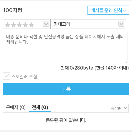
수상했고, 2010년 마침내 세계 랭킹 1위에 오르며 한국여자골프의
100자평
게시물 운영 원칙
역사를 새로 썼다. 2010년, 늘 승승장구할 것 같던 신지애에게도 위
카테고리
기가 찾아왔다. 스윙 자세를 무리하게 교정하면서 지독한 슬럼프가
찾아왔고, 크고 작은 부상에 시달렸다. 후유증을 떨쳐내고 감각을 회
복해가던 2012년 초에는 시즌 도중에 왼쪽 손바닥의 뼛조각이 떨어
져나가는 부상을 입어 재기의 문턱에서 또다시 좌절을 맛보아야 했
다. “이제 신지애는 끝났다”, “이른 성공에 취해 초심을 잃었다”는 차
가운 시선도 견뎌야 했다. 하지만 그 과정을 겪으며 그녀의 내면은 이
현재
0
/280byte (한글 140자 이내)
전보다 더 성숙해졌다. 주변의 시선에 흔들리지 않는 여유를 갖게 되
스포일러 포함
었고, 골프를 향한 열정과 목표의식도 되찾았다. 그리고 2012년 9월,
등록
신지애는 LPGA 킹스밀 챔피언십과 브리티시오픈에서 2주 연속으로
기적적인 승리를 거두며 ‘골프 여제’의 건재함을 세상에 알렸다. 절망
이 깊을수록 희망은 더 밝게 빛난다! 현실의 벽 앞에서 힘겨워하는 이
구매자 (0)
전체 (0)
들을 위한, 파이널 퀸 신지애의 메시지 『16살, 절실한 꿈이 나를 움직
등록된 평이 없습니다.
인다』는 희망과 절망, 성공과 좌절이 교차했던 신지애의 지난 십 여
년을 그녀 자신의 목소리로 진솔하게 담아낸 책이다. 내성적이고 겁