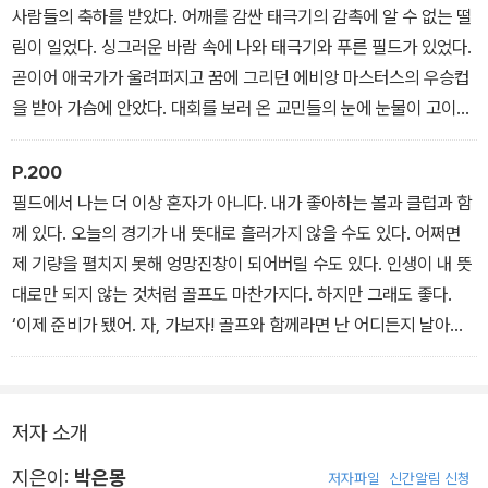
이유
“시간 됐어요. 식장으로 들어갈 시간입니다.”
사람들의 축하를 받았다. 어깨를 감싼 태극기의 감촉에 알 수 없는 떨
나는 상념에서 깨어나 자리에서 일어났다. 그리고 스태프를 따라 행
림이 일었다. 싱그러운 바람 속에 나와 태극기와 푸른 필드가 있었다.
사장으로 들어갔다. 거기에는 수많은 골프선수들과 관계자들, 그리고
곧이어 애국가가 울려퍼지고 꿈에 그리던 에비앙 마스터스의 우승컵
아빠가 있었다. 조용히 좌석에 앉아 순서를 기다렸다. 2009 LPGA
을 받아 가슴에 안았다. 대회를 보러 온 교민들의 눈에 눈물이 고이는
시상식장이었다. 행사장은 전 세계에서 몰려든 취재진들로 가득 차
듯했다. 어쩌면 나의 눈에도 눈물이 고여 있었을지 모른다. 우승의 기
있었다. - 드디어 세계무대의 정상에 서다
쁨이라는 건, 아무리 반복되어도 익숙해지지 않는 ‘새로운 떨림’ 그 자
P.200
체였다. - 아픈 만큼 성장하는 거야
필드에서 나는 더 이상 혼자가 아니다. 내가 좋아하는 볼과 클럽과 함
께 있다. 오늘의 경기가 내 뜻대로 흘러가지 않을 수도 있다. 어쩌면
제 기량을 펼치지 못해 엉망진창이 되어버릴 수도 있다. 인생이 내 뜻
대로만 되지 않는 것처럼 골프도 마찬가지다. 하지만 그래도 좋다.
‘이제 준비가 됐어. 자, 가보자! 골프와 함께라면 난 어디든지 날아갈
수 있어!’
클럽의 헤드가 볼에 맞는 순간. 온몸에 전율이 흐른다. 이 순간을 사랑
하기에 나는 지금까지 힘든 시간들을 보내면서도 필드를 떠나지 않고
저자 소개
여기에 이렇게 서 있는 것이리라. - 에필로그. 골프가 있어서 외롭지
않았어
지은이:
박은몽
저자파일
신간알림 신청