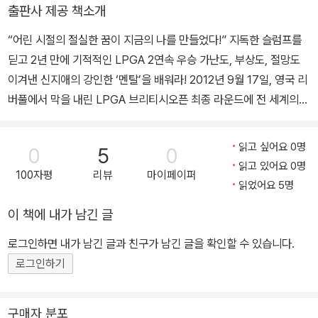
사로 거듭났다. 2009년 LPGA 투어에서 역대 최연소로 신인왕과 상
출판사 제공 책소개
금왕을 동시에 수상하고, 세계 랭킹 1위에 오르며 한국 골프의 역사를
“어린 시절의 절실한 꿈이 지금의 나를 만들었다!” 지독한 슬럼프를
새로 썼다. 2010년 이후 크고 작은 부상에 시달리며 극심한 슬럼프를
딛고 2년 만에 기적적인 LPGA 2연속 우승 가난도, 부상도, 절망도
겪기도 했지만, 절망 속에서도 실패에 연연하지 않고 새로운 목표에
이겨낸 신지애의 강인한 ‘멘탈’을 배워라! 2012년 9월 17일, 영국 리
집중하는 여유를 배웠다. 그리고 2012년 9월, LPGA 킹스밀 챔피언
버풀에서 막을 내린 LPGA 브리티시오픈 최종 라운드에 전 세계의
십과 브리티시오픈에서 2주 연속 기적적인 우승을 거두며 ‘여제’의
이목이 집중되었다. 그 주인공은 킹스밀 챔피언십에 이어 2주 연속으
화려한 부활을 전 세계에 알렸다. 힘든 시절을 잊지 않고 이웃에게 많
로 우승컵을 거머쥔 스물다섯 살의 ‘골프 여제’ 신지애였다. 악천후 속
은 것을 베풀어 ‘기부천사’로도 불리는 신지애, 그녀는 지금 꿈을 향해
읽고 싶어요 0명
0
5
0
에서도 평정심을 잃지 않고 압도적인 성적으로 경쟁자들을 물리친 그
더 높은 비상을 준비하고 있다.
읽고 있어요 0명
100자평
리뷰
마이페이퍼
녀를 향해, 국내외 언론은 ‘신지애가 브리티시오픈을 지배하며 화려
읽었어요 5명
하게 귀환했다’고 찬사를 보냈다. 2010년 미즈노 클래식 이후 22개
이 책에 내가 남긴 글
월 만에 당당히 우승을 차지하며 자신의 부활을 알린 신지애. 이번 승
리는 오랜 부상과 성적 부진 속에서도 주어진 시간들을 묵묵히 견뎌
로그인하면 내가 남긴 글과 친구가 남긴 글을 확인할 수 있습니다.
내고 얻은 것이었기에, 많은 사람들의 가슴을 울리며 더욱 깊은 인상
로그인하기
을 남겼다. 반복되는 부상과 슬럼프로 대중의 관심에서 멀어져가던
신지애는 어떻게 자신의 한계를 뛰어넘고 극적인 우승을 이뤄낼 수
구매자 분포
있었을까? 그녀는 자신의 이름으로 펴낸 첫 번째 책 『16살, 절실한