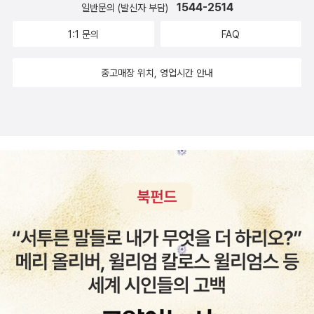
작은 거인이라 불리어지는 신지애 선수가 바로 그 주인공이다.소심하
1544-2514
다보면 누구나 겪게 되는 슬럼프가 왔을때에도 그녀는 그리 심각하게
일반문의 (발신자 부담)
고 우유부단한 성격과 여린 마음을 지녔던 어린 시절의 신지애를 보
받아들이지 않았다고 하는데요.. 골프위의 미소천사라 불리우는 그녀
1:1 문의
FAQ
면 운동 선수, 특히 그 당시 가정환경으로는 생각도 해 볼 수 없었던
의 명성에 걸맞게 낙천적으로 생각하는 그녀의 열정과 노력을 본받는
골프를 한다는 것은 어린 신지애에게는 쉽지 않은도전이고 시작이었
다면 못할일이 없을 것 같습니다. 비록 늦은 나이이긴하지만 신지애
중고매장 위치, 영업시간 안내
을 것이다. 하지만 절실한 꿈이 있었기에 그 모든 어려움과 역경을 이
선수처럼 최선을 다한 일이 없는 것 같아 제가 꿈꾸던 일에 다시 한번
겨내고세계정상에 오를 수 있었던 것이다. 골프를 하기 힘든 환경이
도전해보고자하는 열정을 키워보고자하는 생각이 드는 도서이네요..
었지만 환경을 탓하지 않고 오히려 그런환경을 바꾸기 보다는 자신의
꿈을위해 환경에 꿋꿋이 적응하면서 자신을 변화시키고 발전시켜 나
가는 신지애 선수의 모습에서 절실한 꿈이 얼마나 사람을 변화시킬
수 있는지, 그리고 힘든 환경도 이겨낼수 있는 힘을 얻을 수 있다는 것
도 보게 된다. 그리고 절실한 꿈이 있는 신지애 선수가 미국 LPGA
투어에서 세계의 쟁쟁한 골프 선수들과의 긴박한 승부를 펼쳐야 하
는 순간에서 올 수 있는 실패에 대한 두려움이 올 수 밖에 없는 상황
속에서도 자신을 믿고 목표를 위해 최선을 다하는 모습도 보게 된
다. 사실 골프하면 내 머리속에는 박세리 선수와 김미현 선수, 최경주
선수가 자리하고 있을 뿐 다른 선수들은 그다지 큰 관심은 없었다.그