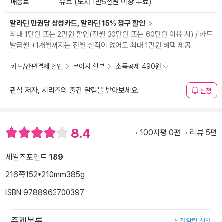
배송료
유료 (도서 1만5천원 이상 무료)
알라딘 만권당 삼성카드, 알라딘 15% 청구 할인
최대 1만원 또는 2만원 할인(전월 30만원 또는 60만원 이용 시) / 카드
발급월 +1개월까지는 전월 실적이 없어도 최대 1만원 혜택 제공
카드/간편결제 할인
무이자 할부
소득공제 490원
관심 저자, 시리즈의 출간 알림을 받아보세요
신청
8.4
100자평 0편
리뷰 5편
세일즈포인트
189
216쪽
152*210mm
385g
ISBN 9788963700397
주제분류
신간알림 신청