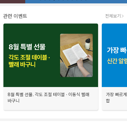
관련 이벤트
전체보기
8월 특별 선물. 각도 조절 테이블 · 이동식 빨래
가장 빠르게
바구니
합