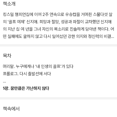
책소개
킹스밀 챔피언십에 이어 2주 연속으로 우승컵을 거머쥔 스물다섯 살
의 ‘골프 여제’ 신지애. 희망과 절망, 성공과 좌절이 교차했던 신지애
의 지난 십 여 년을 그녀 자신의 목소리로 진솔하게 담아낸 책이다. 어
떤 실패에도 굴하지 않고 다시 일어섰던 강한 의지와 정신력의 비결
을 들려주며 ‘절망이 깊을수록 희망은 더욱 빛난다’는 감동적인 메시
지를 전한다.
목차
LPGA에서 2년 만에 당당히 우승을 차지하며 자신의 부활을 알린 그
머리말. 누구에게나 ‘내 인생의 골프’가 있다
녀의 승리는 오랜 부상과 부진 속에서도 자신에게 주어진 시간들을
프롤로그. 다시 출발선에 서다
묵묵히 견뎌내고 얻은 것이었기에, 사람들의 가슴을 울리며 더욱 깊
은 인상을 남겼다. 반복되는 부상과 슬럼프로 대중의 관심에서 멀어
1장. 꿈만큼은 가난하지 않다
져가던 신지애는 어떻게 자신의 한계를 뛰어넘고 극적인 반전을 이뤄
낼 수 있었을까?
책속에서
이 책에는 내성적이고 겁 많던 평범한 소녀가 자신만의 ‘꿈’을 발견하