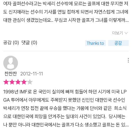
경험을 했다고 느껴졌다. 그리고 나서 어머니가 일찍 돌아가시고 나
여자 골퍼선수라고는 박세리 선수밖에 모르는 골프에 대한 무지한 저
실력으로 말한다. 실력이 안되면 언제든지 사라질 선수로 남을 수 있
서 신지애 선수는 곧 프로 전향을 통해서 더 큰 무대를 뛰어 들게 되었
도 신지애라는 선수의 기사를 연일 접하게 되면서 자연스럽게 그녀에
었지만 실력을 갖췄다. 그녀 옆에는 아버지가 냉정하게 평가해주었
다. 프로라는 것 자체가 실력을 평가받는 것이기 때문에 신지애 선수
대한 관심이 생겼었는데요.. 무심코 시작한 골프가 그녀를 이렇게까
다. 실력있는 코치들이 그녀를 지도했으며 딸린 식구들을 위해서 눈
는 더 열심히 할 수 밖에 없었을 것이다. 일반적으로 LPGA에 올라가
지 성공으로 오르게 만들었던 원동력은 아마도 그녀에게 너무나 절실
뜨자마자 연습이고 훈련이 늘 일상이던 시절을 지낸 결과 부도 얻게
더보기
는 Q스쿨이 아니라 초청대회에서 우승을 통해서 가는 방법이 있었는
했기때문이 아닐까라는 생각이 들었습니다. 갑작스러운 엄마의 죽음
되었고 명성도 얻게 되었다. 무엇이 그녀를 움직이게 했을까. 16살,
데 브리티시 오픈 대회에서 우승을 하면서 전 대회 출전 자격을 갖추
공감 (
0
)
댓글 (0)
과 두 동생들의 큰 부상은 넉넉치않은 형편의 어린나이인 그녀가 감
그녀에게 일어난 일을 극복하기 정말 어렵고 힘들었을텐데 그 어려움
게 되었기 때문이었다. 그리고 2009년 2010년을 계속 누비면서 세
당하기에 어려웠음에도 불구하고, 신지애선수의 아버지와 신지애선
마져도 이겨낸 그 힘이 골프라고 하는 멘탈 스포츠를 즐기며 사랑할
계랭킹 1위까지 오르는 저력을 보이게 되는데 그 과정에서 골프만을
수는 더욱 열심히 골프를 원하고 행동으로 옮겼다고 합니다. 사실 운
메뉴
수 있었던 비결이 아닐까. 16살, 어머니의 갑작스런 교통사고에 의한
위해 달려온 그 목표 정신이 정말 대단하는 생각이 절로 들게 했다. 골
동이라는 종목은 돈이 없으면 절대로 성공을 할 수가 없는 것 같습니
죽음이 이전과 이후의 골프에 대한 생각을 바꾸게 한 결과가 아닐까.
찬찬찬
2012-11-11
프라는 운동 자체가 집중력을 많이 필요하기 때문에 그녀가 항상 침
다. 그렇기에 신지애 선수 역시 처음 시작할때 500이라는 돈을 투자
그리고 최고가 되고 싶은 절실한 꿈이 클럽을 쥔 손에 힘을 더해주고
착하게 운영하는 경기모습을 보면서 멋지기도 하다. 그녀의 성장과정
햇고 어머니가 돌아가시고 받은 돈 1700만원 역시 그녀에게 투자가
연습과 훈련으로 세계 최고 선수들이 겨루는 미국 LPGA에서 최고중
1998년 IMF로 온 국민이 실의에 빠져 힘들어 하던 시기에 미국 LP
을 통해서 신지애 선수의 골프 인생을 조금 더 이해하게 되었고 조금
되었습니다. 어머니의 목숨과 맞바꾼 돈이라는 생각이 들어서 더욱
의 최고 선수로 우뚝 서 있는 것이다. 올해 끝자락에서 오랜 슬럼프에
GA 투어에서 아무에게도 주목받지 못했던 신인인 대한민국 선수인
더 목표의식을 가지고 도전하는 나의 모습을 찾아보고 싶다.
절실하고 열심히 운동에 몰입을 했다는그녀.. 악바리라는 소리를 들
서 벗어나 연장접전끝에 우승을 하고 2회연속으로 우승하며 내년을
박세리가 연장 접전 끝에 우승을 했다는 가뭄에 단비와 같은 희소식
으면서도 열심히 노력을 했다고 하는데요.. 맹장염 수술을 받고도 그
기대하게 만든 신선수에게 새해에도 좋은 결과가 있기를 기대한다.
으로 대한민국에 희망을 안겨주는 일대의 사건이 있었다. 당시에는
다음날 바로 피팅 연습을 하러 나가기도 하고, 부상당한 다리를 이끌
박세리 선수때문에 골프가 재미있었다. 파, 이글, 보기, 들어도 잘모르
나 뿐만 아니라 대한민국에서는 골프가 다소 생소했고 골프는 돈 있
고 깁스한채로 연습을 하기도 했던 그녀.. 지금의 신지애 선수가 있기
는 샷등 몇번의 퍼트로 버디가 되기도 하고 보기가 되기도 한다. 멋지