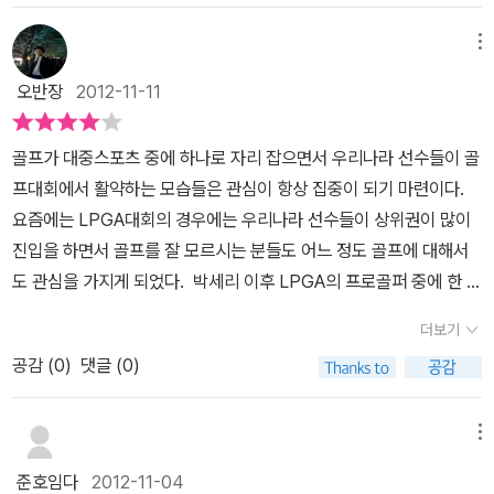
리한 데에도 불구하고 강한 의지와 정신력을 통해서 세계 골프 무대
를 점령하고 있기 때문이다. 실제 내 자신 골프를 치지 않기 때문에 확
메뉴
실한 골프 지식은 갖고 있지 않다. 그러나 그 어떤 경기보다도 많은 코
오반장
2012-11-11
스를 돌면서 하나하나 임하는 골프는 많은 성공과 실패를 경험해야
종목이다. 따라서 한 순간의 실패가 경기를 망칠 수 있기 때문이다. 그
골프가 대중스포츠 중에 하나로 자리 잡으면서 우리나라 선수들이 골
어떤 경기이든지 수많은 선수 후보들이 있다. 거의 매일매일 열심히
프대회에서 활약하는 모습들은 관심이 항상 집중이 되기 마련이다.
임하고 있지만 최정상으로 가는 길은 그리 많지 않은 것은 명확하다.
요즘에는 LPGA대회의 경우에는 우리나라 선수들이 상위권이 많이
정상으로 가기 위해서는 정답은 단 하나일 뿐이다. 그것은 오직 하나
진입을 하면서 골프를 잘 모르시는 분들도 어느 정도 골프에 대해서
의 일념으로 온갖 어려움을 이겨내면서 거기에 매진하는 길밖에 없
도 관심을 가지게 되었다. 박세리 이후 LPGA의 프로골퍼 중에 한 사
다. 여자 골프계의 여왕인 신지애도 바로 그런 인물이었다. 가난한 집
람인 신지애 선수는 여자 프로골퍼 중에서도 성공한 훌륭한 선수임에
안에서 자란 평범한 소녀였기 때문이다. 초등5년부터 골프를 알기 시
더보기
틀림이 없다. 책의 제목처럼 그 동안에 신지애 선수가 이 자리 오기까
작하였지만 넉넉한 뒷받침이 없었고, 오직 아버지와 함께 열심히 임
공감 (
0
)
댓글 (0)
지는 절실한 꿈이 있었기 때문에 가능하지 않았을까 개인적으로 생각
하다가 열여섯 나이에 사고로 어머니를 여의게 되고, 두 동생까지 돌
을 해보게 한다. 최고를 지향해야 하는 운동이기에 그만큼 어려움도
보아야 하는 최악의 상태가 도래하지만 오히려 이를 자신의 꿈을 이
많았을 것이라고 생각이 되는데 그 과정을 훌륭히 이겨낸 신지애 선
메뉴
루기 위한 최고의 계기로 삼는 어른스러운 모습을 확인할 수가 있었
수가 무척이나 대견스럽다는 생각을 해보게 한다. 웃음이 밝은 신지
고, 바로 이때의 강력한 의지가 결국 힘든 훈련을 이겨내면서 정상에
준호임다
2012-11-04