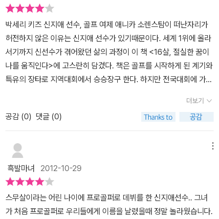
애 선수도 힘든 과정을 통해서 이 자리까지 오기 까지의 과정들이 책
오를 수가 있었다고 생각한다. 한때는 슬럼프에 빠져서 힘들었던 때
에 많이 나열이 되어 있다. 무심코 시작한 골프가 그녀의 인생에 있어
가 찾아오기도 하였지만 재기에 성공하여 올해 9월 영국 리버풀에서
박세리 키즈 신지애 선수, 골프 여제 애니카 소렌스탐이 떠난자리가
서 가장 큰 영향을 주게 된 활동으로 바뀌기까지는 피나는 노력이 수
막을 내린 LPGA 브리티시오픈 대회에서 우승함으로써 킹스밀 챔피
허전하지 않은 이유는 신지애 선수가 있기때문이다. 세계 1위에 올라
반되었기 때문이라고 봐야 할 것 같다. 그녀가 골프를 처음하게 된 것
언십에 이어 2주 연속으로 우승컵을 거머쥐게 된 것이다. 정말 대단
서기까지 신선수가 겪어왔던 삶의 과정이 이 책 <16살, 절실한 꿈이
또한 박세리 선수 덕분이었는데 텔레비전을 통해서 본 박세리 선수의
하고 존경할 수밖에 없다. 이런 영광은 역시 자신과의 끈질긴 싸움에
나를 움직인다>에 고스란히 담겼다. 책은 골프를 시작하게 된 계기와
활약상을 보고 아버지의 영향을 받아서 처음으로 골프를 시작하게 되
서 확실하게 이겨낸 인간승리라 할 수가 있다. 이 책을 통해서 신지애
특유의 장타로 지역대회에서 승승장구 한다. 하지만 전국대회에 가서
었다고 한다. 그 당시 신지애 선수가 박세리 선수만큼 훌륭한 선수가
선수의 최고 선수가 되기까지의 파란만장한 이야기를 직접 들을 수가
는 힘을 못쓴다. 전국 대회라고 하는 산을 넘기 위해서 했던 훈련과 정
될 것이라고는 예상하지 못했지만 그녀의 성실함과 끈기 있는 노력이
더보기
있다. 바로 이것이다. 지금 여건이 어렵고, 모든 조건이 힘들어 어렵게
신력과 경기운영 그리고 최고의 골프 실력을 갖추기까지 미국에 진출
바로 어린 나이지만 그녀를 절실하게 만든 요인이지 않을까 싶었다.
생활하는 많은 청소년들이 멘토로 삼아서 한 번 적극적인 도전을 시
공감 (
0
)
댓글 (0)
하지 않고 일본을 거쳐서 실력을 키웠던 신선수, 우승을 하거나 그러
특히나 집안 사정도 좋지 않은 상황에서 골프를 이어가는 것은 본인
작할 수 있는 계기가 되었으면 하는 바람이다. ‘절망이 깊을수록 희망
지 못하거나 항상 여유를 가질 수 있었던 건 그녀가 가진 실력과 골프
과 가정에 있어서도 큰 부담이 될 만한 부분이었을 것이다. 그렇기 더
은 더욱 밝게 빛난다.’는 메시지를 거울 삼아 오늘 이 시간에도 더욱
에 대한 감각, 사랑이다. 그리고 쫓는 자와 쫓기는 자 사이에서 느끼는
메뉴
욱 훈련에 매진하고 골프에 대한 집념을 가지면서 살아가는 그녀의
더 전력투구하는 멋진 모습 기대한다.
그 모든 압박감을 이기고 일구어낸 결과가 지금의 신선수를 만들었
모습은 성공하는 프로스포츠 선수라면 누구나 꿈꾸는 성공에 대한 강
흑발마녀
2012-10-29
다. 하지만 그녀에게도 슬럼프가 있었다. 스윙을 바꿔보기도 하고 부
한 열망이 가슴속에 자리잡고 있었던 것이었다. 아버지가 항상 주어
상도 있었고 맹장수술도 받았다. 일년의 정해진 스케줄대로 움직이는
진 훈련을 주는것도 묵묵히 참고 잘 견뎌가며넛 쉬고 싶다는 내색 하
스무살이라는 어린 나이에 프로골퍼로 데뷔를 한 신지애선수.. 그녀
사이 일어난 일들로 인해 좌절하고 힘들어 절망할수도 있었을텐데 그
나 없이 잘 해준 그녀는 참으로 세계 최고의 선수가 되기에 이미 많은
가 처음 프로골퍼로 우리들에게 이름을 날렸을때 정말 놀라웠습니다.
모든 절망을 바꿔 희망을 일궈낸 신선수는 한마디로 프로다. 프로는