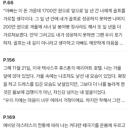
P.66
고 변화해가는 과정, 가족의 생존을 위해 앞만 보며 달리던 ‘연습벌
“아빠는 이 돈 가운데 1700만 원으로 앞으로 일 년 간 너에게 골프를
레’에서 자신의 꿈을 사랑할 줄 아는 ‘진정한 프로’로 성장하는 과정이
가르칠 생각이다. 그 일 년 안에 네가 골프로 성공하지 못하면 나머지
드라마처럼 펼쳐진다.
200만 원으로 겨울에 서너 달 붕어빵 장사라도 해서 또 일 년을 더
가르쳐보겠다. 만약 그러고도 네가 성공하지 못하면 그땐 우리 포기
하자. 골프는 네 길이 아니라고 생각하고 아빠도 깨끗하게 마음을 접
을 거다. 거기까지가 우리가 할 수 있는 최선이다.”
생각지도 못한 말이었다. 무슨 대답을 해야 할지 당혹스러웠다. 이런
P.156
최악의 상황에서 골프를 계속해도 되는 걸까? 그때 아빠가 이렇게 덧
그해 11월 21일, 미국 텍사스주 휴스톤의 메리어트 호텔. 나는 거울
붙였다.
앞에 앉아 있었다. 거울 속에는 나조차도 낯선 내 모습이 있었다. 화장
“이 돈은 엄마 목숨하고 맞바꾼 돈이다. 그러니 앞으로는 한 타 한 타
을 하고 드레스를 입은 모습도 낯설었지만, 그보다 더 나를 놀라게 한
를 칠 때마다 네 모든 것을 걸고 쳐야 한다!” 그 말에 나는 마치 뒤통
것은 울보에 겁쟁이가 아닌, 자신감 넘치는 내 얼굴이었다.
수를 얻어맞은 듯 멍해졌다. 엄마의 목숨과 맞바꾼 돈, 그 돈으로 내가
“우리 지애는 마음이 너무 여려서 걱정이에요. 하지만 착해서 그런 거
골프를 하다니! 골프가 우리 가족의 마지막 희망이자 내가 살아야 하
예요. 크면 나아질 거예요.'
는 이유가 되어 다시 다가오고 있었다. 한 타 한 타에 모든 것을 걸고
엄마의 목소리가 들리는 듯했다. 끝까지 나를 믿어주었던 엄마. 그날
P.169
치라는 아빠의 말을 나는 오래도록 곱씹었다. - 반드시 성공해야 하는
따라 엄마 생각이 많이 났다. 밖에서 스태프의 목소리가 들렸다.
에비앙 마스터스의 전통에 따라 나는 커다란 태극기를 온몸에 두르고