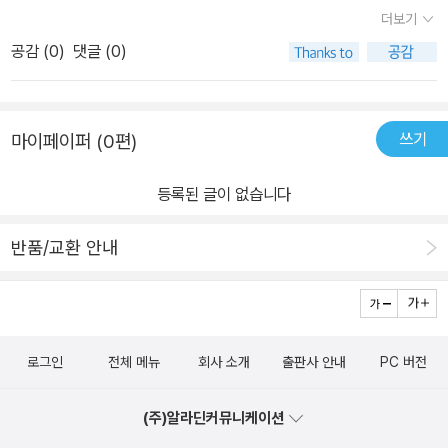
는 사람들만 하는 돈 많이 드는 사치성 운동으로 인식되고 있었기에
까지는 아마도 그녀의 아버지 덕분이 아닌가싶습니다. 넉넉치못한 형
더보기
게 휘들러서 홀컵에 댕그랑 들어가기까지 쉬어보이는 경기가 전혀 그
미국 LPGA 투어가 열리고 있었는지 대한민국의 어떤 선수가 출전
편이었지만 골프에 소질이 있는 그녀를 위해 아버지는 그녀를 위한
렇지 않고 한타 한타가 얼마나 영향을 주는 요소들이 많은지도 알게
공감 (
0
)
댓글 (0)
하고 있는지 관심조차 없었다.그러나 신인 선수인 박세리 선수가 세
투자를 적극 지원했다고 하는데요.. 물론 돈있는 사람들처럼 비싼 골
되었다. 최경주 선수에서 부터 최근 은퇴한 김미현선수, 최고가 되기
계에서 쟁쟁한 선수들과 치열하게 연장까지 가는 접전을벌인 것 뿐만
프용품을 사주지는 못했지만그래도 그녀는 묵묵히 자신의 꿈과 목표
위해 겨루고 있는 박인비, 최나연 선수에 이르기까지 꾸준히 골프에
아니라 도저히 불가능할 것 같은 절망적인 상황에서 신인이라고는 믿
를 향해 앞으로 달려나갔습니다. 물론 어린 나이였기때문에 마음의
대한 경기 소식에 귀가 열리는 것은 박세리 선수가 만들어 놓은 골프
쓰기
마이페이퍼 (0편)
기지 않을 정도로침착하게 샷을 해서 결국에는 역전 우승을 했다는
상처도 있었겠지만, 그럴 수록 더욱 마음을 다잡고 성공에대한 열정
에 대한 집념의 우승을 지켜본 결과로 보인다. 이제는 신지애 선수가
소식은 IMF로 절망과 실의에 빠져있던 대한민국에감동과 희망을 심
을 피웠다고 하지요.. 그녀의 열정으로 가득차 새롭게 시작햇을때가
살아나고 있다는 소식에 골프 판도가 바뀔거란 기대감이 높다. 앞으
등록된 글이 없습니다
어주는 계기가 되었고 골프에 대한 국민들의 인식을 바꿔주게 되는
바로 그녀의 나이 16살.. 어머니가 돌아가신 해이기도 했는데요.. 그
로 10년동안 위대한 업적을 쌓고 또다른 꿈에 도전하는 멋진 모습을
계기가 되었다.이때부터 골프는 점점 대중적인 운동이 되어갔고 미국
날이후부터 그녀를 정말 최선을 다해 노력하고 도전을했습니다. 가장
신선수에게 기대한다. 골프에 남다른 감각을 알아본 선배들(아버지와
반품/교환 안내
LPGA 투어에서 대한민국 선수들의 우승 소식을듣게되면 무척 반갑
이라는 생각을 가지고 두 동생과 아버지를 떠올리며 매 경기마다 최
0프로)의 지도와 도움으로 골프의 길을 가게된 신선수를 보면서 내
고 기뻤다.박세리 선수의 이 우승을 통해 대한민국은 희망을 가지게
선을 다했다는 그녀 덕분인가요.. 프로골퍼로 되면서 여러 경기에서
아이들에게 어떤 감각을 찾아주어야 할지 관심이 많다. 이것 저것 시
되었는데, 이 시기에 골프를 통해 세계를 깜짝 놀라게 만들게 될 초등
우승을 한 상금을 모아 수도권에 큰 아파트를 사서 할아버지 , 할머니
켜보면서도 실망이 되는 것은 남다른 감각을 보여주지 못해서일 것이
학교 4학년인 한 소녀에게도 골프에 대한 꿈의 씨앗이 뿌려지게 되었
까지 함께 살게 되었느데요.. 현재 그녀의 동생 두명다 각자의 분야에
다. 그래도 실망하지 말아야겠다. 아직 시켜보지 않은게 더 많기 때문
로그인
전체 메뉴
회사 소개
출판사 안내
PC 버전
다.골프와는 어울릴 것 같지 않은 가난한 어린 시절과 불의의 교통사
서 열심히 일하고 있는 인재라고 하니 더 기특하기만 한 것 같습니다.
이다.
고로 잃게 된 어머니의 죽음이라는아픔을 겪으면서도 포기하지 않고
불과 몇살 차이 안나는 언니, 누나가 경제적인 책임을 안고 열심히 노
(주)알라딘커뮤니케이션
자신의 꿈을 위해 절망을 이겨내어 결국에는 세계 정상의 자리에오른
력하는 모습을 옆에서 지켜보았기때문이 아닐까싶습니다. 골프를 하