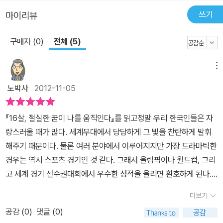
많던 평범한 소녀가 자신만의 ‘꿈’을 발견하고 변화해가는 과정, 가족
쓰기
마이리뷰
의 생존을 위해 앞만 보며 달리던 ‘연습벌레’에서 자신의 꿈을 사랑할
구매자 (0)
전체 (5)
줄 아는 ‘진정한 프로’로 성장해가는 과정이 한 편의 감동적인 드라마
처럼 펼쳐진다. 모든 성공 뒤에는 무수히 많은 실패와 눈물이 있다. 아
픔을 견디고 이뤄낸 것이기에 그 후의 성공이 더욱 값지고 아름다운
메뉴
것이다. 화려한 스포트라이트와 결과만을 좇는 사람들을 향해 그녀는
노박사
2012-11-05
이렇게 말한다. “사람들은 기적적인 반전이나 성공에만 관심을 갖지
만, 제게 그런 반전은 필요 없어요. 저는 제 인생의 모든 이야기를 소
『16살, 절실한 꿈이 나를 움직인다』를 읽고정말 우리 한국인들은 자
중하게 생각하고, 그저 묵묵히 제 길을 갈 뿐입니다. 물론 힘겹고 어려
랑스러울 때가 많다. 세계무대에서 당당하게 그 빛을 찬란하게 발휘
운 일도 있겠지만, 그 또한 과정일 뿐이고 결국은 소중한 경험이 되리
해주기 때문이다. 물론 여러 분야에서 이루어지지만 가장 드라마틱한
라 믿습니다.” 신지애는 어떤 실패에도 굴하지 않고 다시 일어섰던 강
경우는 역시 스포츠 경기인 것 같다. 그래서 올림픽이나 월드컵, 그리
한 의지와 정신력의 비결을 들려주며 ‘절망이 깊을수록 희망은 더욱
고 세계 경기 선수권대회에서 우수한 성적을 올리면 환호하게 된다.
밝게 빛난다’는 감동적인 메시지를 독자들에게 전한다. 이 책은 현실
그간 많은 훌륭한 선수들이 많았지만 각종 어려운 여건 하에서도 우
의 높은 벽에 부딪혀 힘겨워하는 모든 사람들, 특히 경쟁에 매몰되어
더보기
리 대한민국의 위력을 떨치고 있는 분야 중 하나는 골프 경기이다. 남
꿈과 노력의 가치를 잊어버린 오늘의 청소년들을 위한 필독서이다.
공감 (
0
)
댓글 (0)
성은 최경주, 여성은 신지애가 바로 대표 주자이다. 모든 조건에서 불