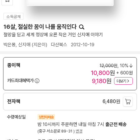
소득공제
16살, 절실한 꿈이 나를 움직인다
절망을 딛고 세계 정상에 오른 작은 거인 신지애 이야기
박은몽
,
신지애
(지은이)
다산북스
2012-10-19
종이책
12,000
원,
10%
10,800
원
+ 600원
9,180
원
카드최대혜택가
더보기
전자책
6,480
원
수령예상일
양탄자배송
밤 10시까지 주문하면 내일 아침 7시
출근전 배송
(중구 서소문로 89-31 )
변경