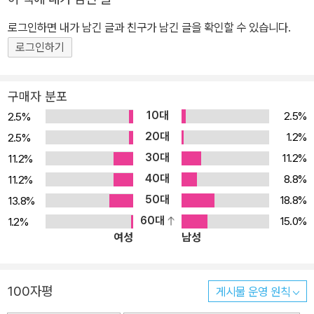
병원 안에서 하루하루 어떻게 생활하고, 어떻게 환자들을 대했는지
로 확대하려는 계획을 비밀리에 진행하고 있었다.
알 수 있는 자료이기 때문이다. 이 책은 그의 시선에서, 혹은 그의 경
제주도가 제외된 지역 계엄이기 때문에 계엄사령관은 국방부장관의
로그인하면 내가 남긴 글과 친구가 남긴 글을 확인할 수 있습니다.
험에서 알 수 있는 병원의 상황을 꼼꼼하게, 그리고 자신의 감정을 곁
지휘를 받는, 대한민국에서 랭킹 제3인자인 셈이다. 따라서 비상계엄
로그인하기
들여서 기록하고 있다. 이러한 기록은 일상사의 수준에서 5ㆍ18을
을 전국으로 확대해야 계엄사령관이 대통령 바로 밑 국내 랭킹 제2인
연구하기 위한 원초적인 자료가 될 것이다. 나아가 5ㆍ18을 각기 자
자로 실제적인 국가 지휘권을 갖게 되는 것이었다.
구매자 분포
신의 방식으로 경험한 수많은 사람들이 그 경험을 표출할 수 있는 계
10대
2.5%
2.5%
기가 될 수 있기를 바란다.
그러나 비상계엄을 전국으로 확대하려면 북한의 어떤 동향이 있든지
20대
1.2%
2.5%
아니면 전국 어디선가 폭동에 가까운 소요사태가 있어야 했다.
30대
11.2%
11.2%
의미심장한 이야기가 있다.
40대
8.8%
11.2%
17일 오후 6시경 보안사에서 회의를 마치고 광주로 돌아온 505 보
50대
18.8%
13.8%
안부대 대공과장 서의남 중령은 수사관들에게 “김대중 때문에 광주
60대
15.0%
1.2%
를 대상으로 삼았다”고 말했다. 의미심장한 이야기다.
여성
남성
당시 특수전사령부 군수참모 이상한 대령의 증언에 따르면 5월 8일
부터 16일 사이에 공수부대 수뇌부가 광주에 내려왔다. 특전사령관
정호용 소장, 작전참모 장세동 대령, 군수참모 이상한 대령, 그리고 모
100자평
게시물 운영 원칙
처장 등이 헬기를 타고 광주 상무대의 전교사를 방문했다.