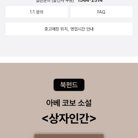
1544-2514
일반문의 (발신자 부담)
이 없을 정도로 바쁘고 촉박한 나날들을 보내고 있었다. 그래도 졸업
반인 우리들은 학과수업시간은 종료되고 병원실습을 돌고 있어서 그
1:1 문의
FAQ
래도 비교적 여유로운 마지막 대학생활을 보내고 있었다.
13일부터 시작된 서울지역 대학생 시위의 열기가 사흘째 고조되면서
중고매장 위치, 영업시간 안내
임계점에 다다랐다. 15일 서울역 광장에는 35개 대학의 학생 10만여
명이 모였다.
서울은 도심 전체가 마비될 정도로 매우 격렬하게 학생과 경찰의 충
돌이 빚어졌다. 김종필 공화당 총재는 이날 오후 신현확 총리를 방문
해 어떤 경우에도 물리적 방법으로 사태를 해결해서는 안 된다며 강
경진압에 반대한다고 밝혔다.
이날 밤 서울지역 총학생회 대표들이 다시 고려대에 모여 긴급회의를
열었다. 가두시위를 계속할 것인지 투쟁일정을 둘러싸고 논의를 벌였
는데, 격론 끝에 당분간 시국의 추이를 관망하기로 결론을 내렸다.
학생들의 의사가 정부에 충분히 전달됐고, 군 투입 가능성이 높아졌
으며, 이틀간의 대규모 시위에도 정부가 휴교령을 내리지 못한 것으
로 보아 언제든 대대적인 시위를 다시 벌일 수도 있으니 일단 시위를