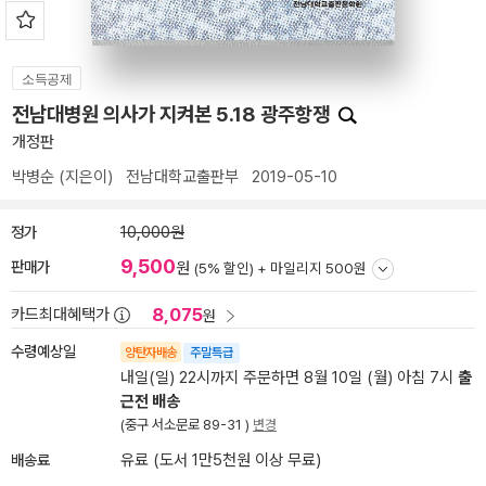
소득공제
전남대병원 의사가 지켜본 5.18 광주항쟁
개정판
박병순
(지은이)
전남대학교출판부
2019-05-10
정가
10,000원
9,500
판매가
원
(5% 할인) +
마일리지 500원
8,075
카드최대혜택가
원
수령예상일
양탄자배송
주말특급
내일(일) 22시까지 주문하면 8월 10일 (월) 아침 7시
출
근전 배송
(중구 서소문로 89-31 )
변경
배송료
유료 (도서 1만5천원 이상 무료)