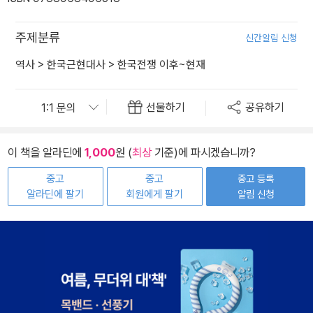
주제분류
신간알림 신청
역사
>
한국근현대사
>
한국전쟁 이후~현재
선물하기
공유하기
이 책을 알라딘에
1,000
원 (
최상
기준)에 파시겠습니까?
중고
중고
중고 등록
알라딘에 팔기
회원에게 팔기
알림 신청