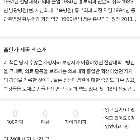
1981년 전남대학교의대 졸업 1986년 흉부외과 전문의 취득 1989
지역에서도 특별한 시위사태 등이 없어 더 이상 비상계엄을 유지할
년 남광병원(현: 서남의대 부속병원) 흉부외과 과장 역임 1994년 동
더 이상의 명분이 없었다.
광주병원 흉부외과 과장 역임 1999년 박병순 흉부외과 원장 2013년
그래서 정부는 1980년 5월이 되자 그동안 정치활동이 금지되었던
순천한국병원 흉부외과 과장 2018년 現)세종요양병원 원장
여러 야당, 민주인사 등의 활동금지도 해제시켰다. 따라서 그동안 억
눌렸던 여러 인사들이 본격적인 활동을 개시할 수 있게 되어 그야말
로 사회 전반 특히 정치분야도 활발한 그야말로 봄 분위기라고 말할
출판사 제공 책소개
정도로 활발해졌다.
이 책은 당시 수많은 사망자와 부상자가 이용하였던 전남대학교병원
1980년 5월 10일 ‘육군본부 정보참모부’는 중앙정보부의 첩보내용
을 무대로, 의료 활동을 보조하는 의과대학 졸업반 학생이었던 저자
을 분석한 결과 북괴의 남침 가능성이 없다고 밝혔다.
의 경험을 기록한 것이다. 물론 전남대병원에 대한 증언도 다수 있고,
최근 기밀이 해제된 1급비밀문건에는 1980년 5월 9일 열린 미국 국
그것들을 토대로 만들어진 연구논문과 책도 있다. 5ㆍ18의 진상규명
가안전보장회의에서 미 중앙정보국(CIA)이 “북한은 한국의 정치 불
및 5ㆍ18 연구에 매우 소중한 자원들이다. 하지만 지나치게 공적인
안 상황을 빌미로 한 어떠한 군사행동도 취하는 기미가 없다.”고 보고
수준에서 만들어졌다는 한계를 갖고 있다. 5ㆍ18 진상규명 및 연구
했다.
읽고 싶어요 0명
0
0
0
는 공적이고 제도적인 수준도 중요하지만, 일상적인 수준의 경험이
따라서 정부는 1980년 5월 20일 임시국무회의를 열어 비상계엄의
읽고 있어요 0명
100자평
리뷰
마이페이퍼
갖는 중요성 역시 강조되어야 한다. 이런 점에서 이 책은 단순히 의료
해제를 결의하기로 했다.
읽었어요 1명
분야의 증언에 하나를 더 얹어 놓은 것이 아니다. 당시 일상이 파괴된
그러나 신군부는 정권을 장악하기 위해서 오히려 비상계엄을 전국으
이 책에 내가 남긴 글