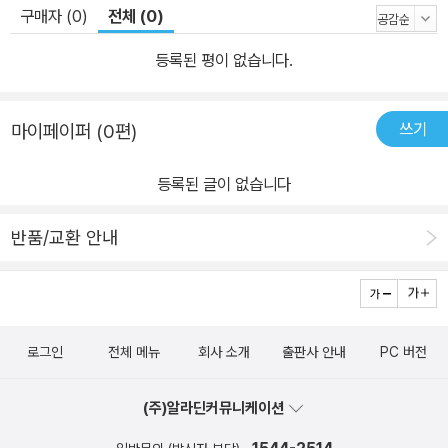
드러났다. 이 계획의 작전이란 ‘무장헬기 동원’을 명하는 것은 물론,
구매자 (0)
전체 (0)
‘소요진압을 대간첩작전 차원에서 수행’하라는 군사작전이었다.
등록된 평이 없습니다.
이 작전은 5일 후 광주에서 시행됐다.
1980년 5월이 되자 그동안 정치활동이 금지되었던 여러 야당, 민주
쓰기
마이페이퍼 (0편)
인사 등의 활동금지가 해제되었다. 따라서 그동안 억눌렸던 여러 인
사들이 본격적인 활동을 개시할 수 있게 되어 그야말로 사회전반 특
등록된 글이 없습니다
히 정치분야도 활발한 그야말로 봄 분위기라고 말할 정도로 활발해졌
다.
반품/교환 안내
학생운동도 역시 마찬가지로 활발해졌으며 다양한 형태의 시위도 전
국적으로 다양하게 전개되었다. 5월 16일 의과대학 본3 차상섭 회장
이 서울에 다녀온 후 보고회를 했다. 내용인즉 전국적으로 학생운동
이 활발하게 전개되고 있으며 특히 서울에서의 학생시위가 체계적이
로그인
전체 메뉴
회사 소개
출판사 안내
PC 버전
고 조직적으로 진행되고 있는 것 같다는 보고였다.
당시 의과대학은 통상적인 학생회를 구성하여 활동하고 있었고 매일
(주)알라딘커뮤니케이션
강행되는 8교시 수업에 질려서 비교적 정치활동에는 신경을 쓸 겨를