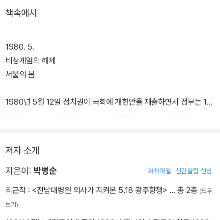
책속에서
1980. 5.
비상계엄의 해제
서울의 봄
1980년 5월 12일 정치권이 국회에 개헌안을 제출하면서 정부는 19
80년 5월 20일 임시국무회의를 열어 비상계엄의 해제를 결의하기
로 했다.
1979.10.26. 박정희 대통령 서거 때문에 전국에 제주도를 제외한 비
저자 소개
상계엄을 실시하였다. 그러나 7개월 이상 지속된 비상계엄으로 인한
국민들의 생활이나 경제활동, 대외신인도등 여러 문제가 있어서 국민
지은이:
박병순
저자파일
신간알림 신청
들 및 정부 각 처에서도 비상계엄을 해제하자는 목소라가 높아갔다.
최근작 :
<전남대병원 의사가 지켜본 5.18 광주항쟁>
… 총 2종
(모두
뿐만 아니라 대학가의 시위도 서울역 앞 회군에서 보듯이 총학생회에
보기)
의해서 충분히 조절되고 안정적이었으며 정부가 판단하기로는 다른