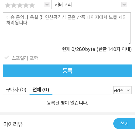
5월 초부터 광주를 향한 모종의 계획이 사전에 검토되고 있었다는 합
카테고리
리적인 의심을 떨쳐버릴 수가 없었다. 아니 그 이전부터 어떤 모종의
계획이 검토되고 있었는지도 모른다.
5월 12일 정치권이 국회에 개헌안을 제출하던 그날 전두환 보안사령
관은 시국수습방안에 서명하였다. 이 서명에 따라 5월 13일부터 육군
현재
0
/280byte (한글 140자 이내)
본부는 ‘충정작전’을 시작했다.
스포일러 포함
13일 신우식 7공수여단장은 육군본부로부터 광주지역으로 출동할
등록
준비를 하라는 명령을 받고 대기상태에 들어갔다. 전북대와 충남대에
7공수여단 1개 대대씩，그리고 전남대와 광주교대에 33대대, 조선
대에 35대대를 배치한다는 계획이었다. 이에 따라 ‘비상계엄 전국확
구매자 (0)
전체 (0)
대’ 이전에 군부대 이동이 시작됐다.
등록된 평이 없습니다.
북한의 남침 위협이 사실이라면 휴전선에 병력을 증원배치하는 것이
상식이다. 그러나 신군부는 대간첩작전이라는 명분아래 휴전선이 아
닌 후방지역에 시위진압 훈련을 마친 충정부대를 투입했다. 실제로는
쓰기
마이리뷰
‘소요진압’이 목적이었음이 ‘소요진압 공지 협동 작전 계획’ 지시에서