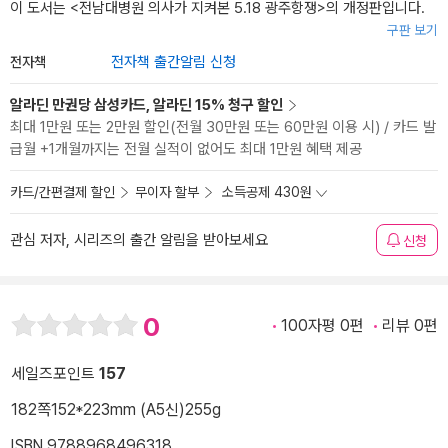
이 도서는 <
전남대병원 의사가 지켜본 5.18 광주항쟁
>의 개정판입니다.
구판 보기
전자책
전자책 출간알림 신청
알라딘 만권당 삼성카드, 알라딘 15% 청구 할인
최대 1만원 또는 2만원 할인(전월 30만원 또는 60만원 이용 시) / 카드 발
급월 +1개월까지는 전월 실적이 없어도 최대 1만원 혜택 제공
카드/간편결제 할인
무이자 할부
소득공제 430원
관심 저자, 시리즈의 출간 알림을 받아보세요
신청
0
100자평 0편
리뷰 0편
세일즈포인트
157
182쪽
152*223mm (A5신)
255g
ISBN 9788968496318