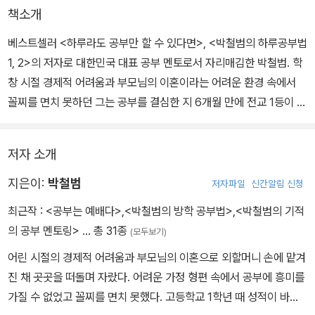
책소개
베스트셀러 <하루라도 공부만 할 수 있다면>, <박철범의 하루공부법
1, 2>의 저자로 대한민국 대표 공부 멘토로서 자리매김한 박철범. 학
창 시절 경제적 어려움과 부모님의 이혼이라는 어려운 환경 속에서
꼴찌를 면치 못하던 그는 공부를 결심한 지 6개월 만에 전교 1등이 되
었고 마침내 서울대에 합격했으며 현재는 변호사로 활동하고 있다. <
박철범 스터디 플래너>는 하루 단위로 공부를 계획하고 실천했던 박
저자 소개
철범의 공부법을 그대로 따라해 볼 수 있도록 구성된 스터디플래너
다.
지은이:
박철범
저자파일
신간알림 신청
최근작 :
<공부는 예배다>
,
<박철범의 방학 공부법>
,
<박철범의 기적
6개월 만에 비약적인 성적 향상이라는 놀라운 결과를 가져왔던 박철
의 공부 멘토링>
… 총 31종
(모두보기)
범의 공부·시험·성적·생활·시간 관리를 그대로 따라해볼 수 있도록 구
어린 시절의 경제적 어려움과 부모님의 이혼으로 외할머니 손에 맡겨
성됐다. 공부 계획부터 실천까지 공부의 모든 것을 정리한 "하루공부
진 채 곳곳을 떠돌며 자랐다. 어려운 가정 형편 속에서 공부에 흥미를
법 사전"을 통해 공부에 대해 궁금한 점을 필요할 때마다 찾아볼 수
가질 수 없었고 꼴찌를 면치 못했다. 고등학교 1학년 때 성적이 바닥
있도록 했다. 더불어 박철범 공부멘토가 직접 들려주는 매일매일 멘