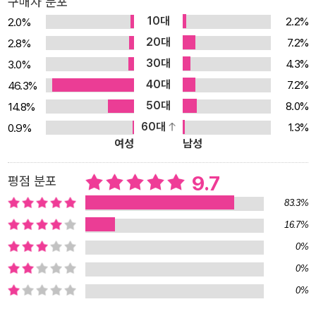
구매자 분포
래너』는 수많은 독자들이 박철범의 책을 읽고, 머리와 마음속에 새기
10대
2.2%
2.0%
게 된 공부법을 실제 생활에서 직접 따라해 볼 수 있도록 도와주는 프
20대
7.2%
2.8%
로그램이다. 박철범 공부멘토의 공부법은 학원이나 과외강사가 가르
30대
4.3%
3.0%
치는 공부기술과 다르다. 스스로 공부하는 시간과 공부의 양을 관리
40대
하고, 공부에 대한 자기 확신을 끊임없이 갖는 것이 박철범의 하루공
7.2%
46.3%
부법의 핵심이다. 『박철범 스터디플래너』는 6개월 만에 비약적인 성
50대
8.0%
14.8%
적 향상이라는 놀라운 결과를 가져왔던 박철범의 공부·시험·성적·생
60대
1.3%
0.9%
여성
남성
활·시간 관리를 그대로 따라해볼 수 있도록 구성됐다. 공부 계획부터
실천까지 공부의 모든 것을 정리한 "하루공부법 사전"을 통해 공부에
9.7
평점 분포
대해 궁금한 점을 필요할 때마다 찾아볼 수 있도록 했다. 공부.시험.성
적.생활.시간 관리를 빈틈없이 잡아주는 스터디 플래너 흔한 학원도,
83.3%
과외도 받지 않고 6개월만에 꼴찌에서 1등이 된 박철범. 공부할 형편
16.7%
도 되지 않았고 공부에 흥미도 없었던 박철범은 어떻게 1등이 될 수
0%
있었을까? 그 비결을 그대로 따라해 볼 수 있는 스터디 플래너가 바
0%
로 『박철범 스터디 플래너』다. 단지 박철범, 한 사람의 성적을 올렸던
0%
특별한 경험담이라면, 공부법을 말하는 것이 의미가 없다. 그러나 30