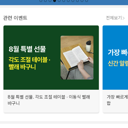
관련 이벤트
전체보기
8월 특별 선물. 각도 조절 테이블 · 이동식 빨래
가장 빠르게
바구니
합