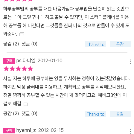
부법이 특별하다. 시험 대비는 한 달 전이 아니라 2주 전부터 시험공
하루공부법의 공부를 대한 마음가짐과 공부법을 단순히 읽는 것만으
부를 시작하라고 말하며, 방학 때는 일주일에 하루는 비워둔 채 계획
로는 ｀아 그렇구나｀ 하고 끝날 수 있지만, 이 스터디플래너를 이용
도 대강 짜라고 말하기 때문이다. 그럼에도 불구하고 효율적으로 시
해 공부를 해 나간다면 그것들을 진짜 나의 것으로 만들어 수 있게 도
험을 대비하고, 효과적으로 방학을 보냈던 박철범의 공부법을 따라
와준다.
해보자. ▶ 독서계획과 질문도 관리하라 공부하느라 책을 읽을 새가
공감 (
2
)
댓글 (0)
없다고 하지만, 독서는 시간문제가 아니라 관심의 문제다. 자신의 관
심사에 따라 읽은 책과 관심 없는 분의 책을 더디라도 읽어두자. 잠깐
ps.다니엘
2012-01-10
의 시간 투자가 짧게는 입시에, 길게는 인생에 날개를 달아줄 것이다.
메뉴
또한 공부하는 중에 생기는 질문도 꼭 메모를 해서 해결하려고 해야
한다. 잠깐 떠오른 의문을 메모하지 않으면 잊어버리게 되고, 그 내용
사실 저는 하루에 공부하는 양을 무시하는 경향이 있는것같았습니다.
을 이해하지 못한 채 넘어가게 된다. 때문에 질문의 해결도 관리가 필
하지만 막상 플러내를 이용하고, 계획되로 공부를 시작해보니깐요,
요하다. ▶ 하루공부법 사전, 계획부터 실천까지, 공부의 모든 것 총망
정말 짬짬히 공부할 수 있는 시간이 꽤 많더라고요. 예비고3인데 이
라 공부법에 관하여 궁금한 점이 있는데, 해결해줄 사람이 옆에 없다
걸로 해결
면 답답할 것이다. 『박철범 스터디플래너』는 30만 독자의 공부 멘토
공감 (
2
)
댓글 (0)
박철범이 쓴 3권의 책 『하루라도 공부만 할 수 있다면』, 『박철범의 하
루공부법1,2』을 종합.요약하여 사전의 형식으로 구성해 수록했다. 공
hyenni_z
2012-02-15
메뉴