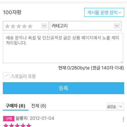
만 독자의 검증이 있으며, 박철범의 책을 읽고 처음으로 1등을 하고, 1
등급으로 성적을 올린 학생들이 실제 있는 바, 한번쯤 박철범의 공부
100자평
게시물 운영 원칙
법을 그대로 따라해 보는 것도 좋을 것이다. 『박철범 스터디플래너』
카테고리
는 하루 단위로 공부를 계획하고 실천했던 박철범의 공부법을 그대로
따라해 볼 수 있도록 구성된 스터디 플래너로, 이제껏 문구나 팬시로
만난 스터디플래너와 내용과 구성이 다르다. ▶ 자투리 시간까지 관
리한다 학교 시간표와 생활 시간표는 스터디플래너의 기본요소다. 그
러나 이 시간표 속에는 내가 공부할 수 있는 자투리시간에 대한 계획
이 들어있지 않다. 『박철범 스터디플래너』는 틈틈이 있는 자투리시간
현재
0
/280byte (한글 140자 이내)
을 관리하고 계획할 수 있게 해주는 ‘나만의 하루공부 시간표’가 있다.
스포일러 포함
모두가 똑같이 보내는 하루를 좀더 적극적으로 보내면 남다른 결과를
등록
만들어갈 수 있을 것이다. ▶ 공부는 하루치를 계획하라 매일매일 계
획을 짜고 실천 상태를 기록.점검하고, 반성을 통해 다음날 개선할 점
을 스스로 생각하는 ‘하루공부 일지’는 공부계획과 실천에 대한 자기
구매자 (6)
전체 (6)
기준과 습관을 확실히 심어줄 것이다. ▶ 시험은 D-14, 방학은 주6일
알롱지
2012-01-04
공부 시스템이다 박철범의 하루공부법은 내신 시험 대비법과 방학 공
메뉴