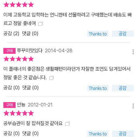
부법 사전을 보면서 독자들은 자신에게 필요한 부분만 골라서 읽을
수 있으며, 궁금증에 답답해진 마음을 없애기 위해 괜히 바람을 쐬려
이제 고등학교 입학하는 언니한테 선물하려고 구매했는데 배송도 빠
나갔던 소중한 시간을 절약할 수 있을 것이다.
르고 정말 좋네여
공감 (
2
)
댓글 (0)
쭈꾸미맛있다
2014-04-28
메뉴
이 플래너의 좋은점은 생활패턴이라던가 자잘한 조언도 담겨있어서
정말 좋은 것 같습니다.
공감 (
0
)
댓글 (0)
안뇽
2012-01-21
메뉴
공부습관이 잘 잡혀질것 같아요
공감 (
0
)
댓글 (0)