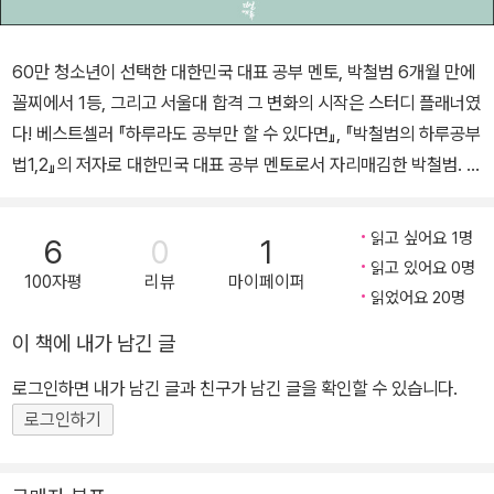
60만 청소년이 선택한 대한민국 대표 공부 멘토, 박철범 6개월 만에
꼴찌에서 1등, 그리고 서울대 합격 그 변화의 시작은 스터디 플래너였
다! 베스트셀러 『하루라도 공부만 할 수 있다면』, 『박철범의 하루공부
법1,2』의 저자로 대한민국 대표 공부 멘토로서 자리매김한 박철범. 학
창 시절 경제적 어려움과 부모님의 이혼이라는 어려운 환경 속에서
꼴찌를 면치 못하던 그는 공부를 결심한 지 6개월 만에 전교 1등이 되
읽고 싶어요 1명
6
0
1
었고 마침내 서울대에 합격했으며 현재는 변호사로 활동하고 있다.
읽고 있어요 0명
100자평
리뷰
마이페이퍼
그가 발견한 자신만의 공부 비법은 그동안 전국의 많은 학생들에게
읽었어요 20명
성적 향상이라는 결과를 선사해 왔다. 또 실제로 박철범의 공부법을
이 책에 내가 남긴 글
그대로 실천한 덕분에 난생 처음 1등을 했다는 학생, 5등급이던 과목
을 1등급으로 올렸다는 학생들도 나타났다. 그리고 그의 공부법을 그
로그인하면 내가 남긴 글과 친구가 남긴 글을 확인할 수 있습니다.
대로 한번 따라할 수 있도록 해주는 프로그램이 나왔으면 한다는 요
로그인하기
청이 잇달았다. 그에 대한 응답으로 『박철범 스터디플래너』(『하루공
부법 STUDY PLANNER』개정)가 출간되었다. 『박철범 스터디플