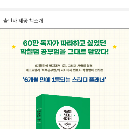
을 치고 나서야 공부를 시작했다. 눈뜨고 잠들 때까지 매일 공부만 한
토링 글은 공부에 지친 수험생들을 위로하고 새로운 공부 의욕를 다
결과, 6개월 만에 꼴찌에서 1등이 되었고 서울대학교 공과대학에 들
질 수 있도록 해준다.
어갔다. 이후 사람들을 돕는 일을 하고 싶다는 꿈을 좇아 다시 입시에
출판사 제공 책소개
뛰어들었고, 고려대학교 법학과에서 4년 전액장학금을 받고 공부했
다. 현재는 변호사로 일하고 있으며 청소년들의 공부 멘토가 되어 자
신의 공부 노하우를 전하고 있다. 10만 부 베스트셀러가 된 『하루라
도 공부만 할 수 있다면』을 비롯해 『박철범의 하루 공부법』 『박철범
의 기적의 공부 멘토링』 『박철범의 방학 공부법』 『박철범의 스터디
플래너』 『가짜 1등 배동구』 등을 집필했다. 대한민국 청소년 분야에
서 베스트셀러 1위에 가장 많이 오른 작가이며 그의 책들은 중국, 대
만, 홍콩, 싱가포르 등 세계 각국의 언어로도 출간되었다.