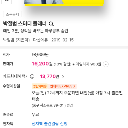
소득공제
박철범 스터디 플래너
매일 3분, 성적을 바꾸는 하루공부 습관
박철범
(지은이)
다산에듀
2019-02-15
정가
18,000원
16,200
판매가
원
(10% 할인) +
마일리지 900원
13,770
카드최대혜택가
원
수령예상일
양탄자배송
썬데이 EXPRESS
오늘(일) 22시까지 주문하면 내일(월) 아침 7시
출근전
배송
(중구 서소문로 89-31 )
변경
배송료
무료
전자책
전자책 출간알림 신청