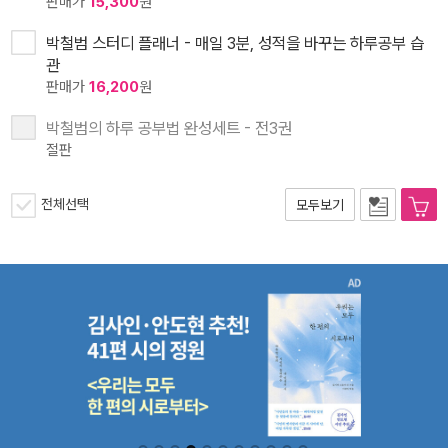
판매가
15,300
원
박철범 스터디 플래너 - 매일 3분, 성적을 바꾸는 하루공부 습
관
판매가
16,200
원
박철범의 하루 공부법 완성세트 - 전3권
절판
전체선택
모두보기