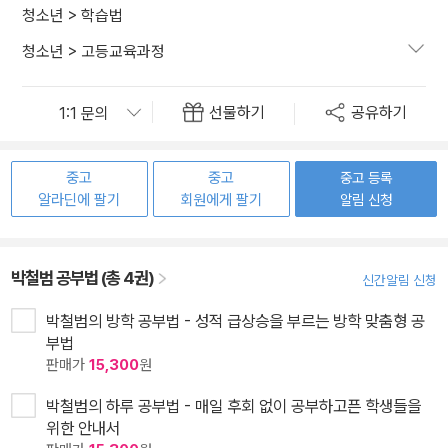
청소년
>
학습법
청소년
>
고등교육과정
선물하기
공유하기
중고
중고
중고 등록
알라딘에 팔기
회원에게 팔기
알림 신청
박철범 공부법 (총 4권)
신간알림 신청
박철범의 방학 공부법 - 성적 급상승을 부르는 방학 맞춤형 공
부법
판매가
15,300
원
박철범의 하루 공부법 - 매일 후회 없이 공부하고픈 학생들을
위한 안내서