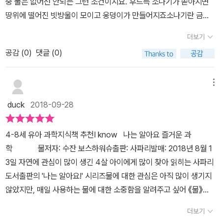
중 물은 없어선 안되는 그런 조건이지요. 후드득 소나기가 쏟아지면
물부족국가가 되어 물에 대한소중함을 다시 한번 느끼고 있는데요.소
땅위에 떨어진 빗방울이 모이고 웅덩이가 만들어지죠소나기란 금방
중한 물 아껴야 겠어요.아이에게도 물을 아껴야 한다고 잔소리를 엄
날씨가 개어서 해가 나오지요. 웅덩이에 고여 있던 빗물이 기체가 되
청 합니다.이제는 스스로 물도 아끼고빗물을 받아 사용해야겠다는 이
더보기
어 공중으로 올라가는것을 수증기라고 하지요. 수증기로 변하는 현상
야기도 합니다. ㅎㅎ책장을 펼치면 커다란 지구가 한눈에 들어옵니
공감 (
0
)
댓글 (0)
을 증발이라고 하고요. ​ ​물이 없다면 모든 생명체는 살아갈 수가 없
다.돌고 도는 세상의 물을 느낄 수 있어요.물이 부족한 나라와 비가 많
지요. 꼭 필요한 물!​ ​지구의 탄생전 부터 물을 있었고! 실제 70퍼센트
이 오는 나라 그리고추워서 꽁꽁 언 지역 등을 볼 수 있어요.같은 지구
이상의 지구 표면은 물로 덮여 있어요. ​ 모습을 바꾸며 돌고 도는 물..
메뉴
안에 살지만 사는 모습은 저마다 다르네요.유난히 무더웠던 올 여름
바닷물이나 강물, 빗방울같은 액체에서 수증기처럼 기체가 되고 물방
물을 찾아 여기저기 다녔는데요.물의 소중함을 다시 느꼈던 시간이었
duck
2018-09-28
울들이 서로 얼어붙어서 얼음처럼 단단한 고체 상태로 변하기도 하구
어요.사람뿐만 아니라 지구상에 모든 생명체에게는물이 필요해요.북
요. ​ 바닷물이 태양열을 받으면 수증기로 증발하고 구름이 만들어지
극곰은 그 추운 곳에서 어떻게 견디며 살까요?온몸에 난 털과 두꺼운
4-8세 유아 과학지식책 추천I know 나는 알아요 즐거운 과
고 비나 눈, 우박이 되어 땅으로 떨어졌다가 다시 바다로 흘러들어가
지방층으로 버티며 산다고 해요.물고기는 물 속에서 아가미로 호흡하
학 물저자: 수잔 보스하워슈출판: 사파리발매: 2018년 8월 1
요. ​ 물의 여행 정말 신기하고 흥미 진진하지요. 우리가 쓰는 물이 그
며 산소를 받아들여요.선인장은 수분이 증발하는 것을 막기 위해뾰족
3일 자연에 관심이 많이 생긴 4살 아이에게 많이 찾아 읽히는 사파리
대로 흘러들어가서 증발도 되고 다시 우리에게 돌아오는~​ 물은 우리
하고 가느다란 가시를 온몸에 가지고 있어요.낙타는 혹에 영양분을
도서출판의 '나는 알아요!' 시리즈물에 대한 관심은 아직 많이 생기지
생활에 정말 필요하지요. 물을 마시고 음식도 만들고 씻고 빨래하고
저장해서 필요할때마다 꺼내 써요.식물은 물관에 양분을 저장해서 건
않았지만, 매일 사용하는 물에 대한 소중함을 알려주고 싶어 《물》이
청소하고물을 이용해 전기도 만들고요. 그렇지만 우리가 마실 수 있
기를 대비해요.저마다 사는 환경에 따라 진화한 모습을 볼 수 있어요.
라는 책을 선택했습니다. <<나는 알아요!>> 시리즈는 4~7세 유아
는 물은 약 1퍼센트도 안된다는 안타까운 사실..물이 부족해서 물때문
더보기
뒷편에는 재밌는 만들기와 퀴즈가 들어 있어요.새콤달콤 아이스바 만
들에게는 호기심 어린이에게 과학, 자연, 생활, 문화에 대한 원리와 생