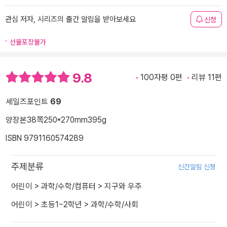
관심 저자, 시리즈의 출간 알림을 받아보세요
신청
선물포장불가
9.8
100자평 0편
리뷰 11편
세일즈포인트
69
양장본
38쪽
250*270mm
395g
ISBN 9791160574289
주제분류
신간알림 신청
어린이
>
과학/수학/컴퓨터
>
지구와 우주
어린이
>
초등1~2학년
>
과학/수학/사회