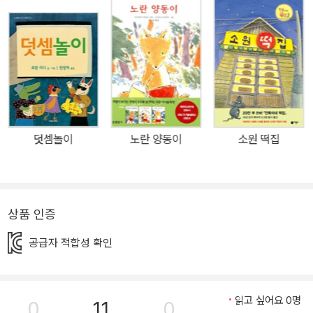
다시 바다로 흘러 가며 많은 생명을 살리고 키운답니다. 《나는 알아요
_물》은 아이들이 꼭 알아야 할 '물'에 관해 쉽게 풀이한 설명을 전문가
가 감수한 바른 지식에, 아름다운 삽화를 더하여 흥미롭게 탐구할 수
있도록 도와주는 지식 그림책이에요. 물이 언제 처음 지구에 생겨났
는지, 환경과 기온에 따라 물의 성질이 어떻게 변하는지, 우리 생활에
서 물이 구체적으로 어떤 역할을 하는지 그리고 동식물과 사람에게
왜 물이 필요한지 등 아이들이 궁금해하는 질문과 설명이 풍부하게
덧셈놀이
노란 양동이
소원 떡집
담겨 있어요. 아이들은 이러한 질문에 대한 답을 찾아가는 동안 일상
에서 무심코 지나치거나 당연시했던 '물'에 대해서 보다 적극적인 관
심을 갖게 되지요. 또한 이전과는 다른 시각으로 바라보며 물의 소중
함도 깨닫게 될 거예요. 시원한 펼침 그림으로 '물'에 대한 지식을 통
상품 인증
합적으로 배워요! '물'은 자연과학 분야에서도 기본이 되는 중요한 주
공급자 적합성 확인
제예요. 하지만 학년이 높아질수록 개념과 원리가 복잡해져서 많은
아이들이 어려워하지요. 《나는 알아요_물》은 과학의 개념과 원리를
통합적으로 이해하고 재미있게 접할 수 있도록 정리되어 있어요. 수
읽고 싶어요 0명
0
11
0
도꼭지에서 떨어진 작은 물방울을 따라 물이 세상을 돌고 도는 과정