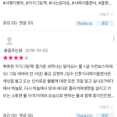
#서평이벤트, #지식그림책, #나는알아요, #사파리출판사, #출판사
수돗가 물, 공원에 설치된 수돗물도 먹을 수 있었어요.'염소'라는 약품
차원에서 만들어봐도 좋을것 같아요책을 한번 읽고난 후 물길과 물방
이벤트, #물, #초등과학 책속으로 들어가기전 표지보면서 그림읽기
을 이용해 나쁜 세균을 없앤 깨끗한 물을 상수도를 통해 집집마다 보
울도 그려보았어요여비는 본인만의 물길을 그리더라고요~ㅋㅋ물이
더보기
를 해보았어요 그림속에 물의 이동을 사랑군 스스로 이야기해보고 엄
내줘서집에서도 수돗물을 먹을 수 있는거더라구요. 우리 몸 역시도
뜨거운 햇빛을 쬐어 수증기가 될땐 성게처럼 물방울에 가시를 그려
공감 (
0
)
댓글 (0)
마도 이야기해보는 시간 다양한 그림책속에서 만나보았던 물 이야기
약70퍼센트가 물로 이루어져 있지요. 물이 우리 몸 속에서 어떻게 사
놓기도 했어요아마..저 가시가 여비에겐 수증기화 되는 과정을 그린
나는 알아요 지식그림책으로 만나보면 더더 신나는 이야기 ​​소나기
용되는지또 어떤모습으로 변하는지도 그림으로 통해 설명해주고 있
듯 해요~ㅋ아직 증발, 수증기 등 단어를 잘 모르지만이번 도서 '나는
가 내리고 해가뜨면서 일어나는 물의 변화 신기한 일들 물의 증발을
어요. 몸속이 신기하기만한 아이는 몇 번을 물이 우리 몸 속 이곳저곳
메뉴
알아요!물'을 통해 새로운 단어도 배우고무엇보다 물의 다양한 모습
이쁜 일상의 그림으로 쉽게 이해를 도와주는 나는 알아요 물 또래친
을 다니는 것을 말해보며 호기심을 채우고 지식도 채우네요. 온 세상
과 흐름을 한눈에 알 수 있었던 것 같아요더불어 물의 소중함도 알게
꿈을주는샘
2018-10-02
구들이 누구나 경험할수있는 이야기로 만나보기 그리고비가오는날
이 물로 가득해요. 지구에 있는 물은 바닷물이 약 97퍼센트이고, 나
되었네요여비는 평소 물을 마시고나면'아~물이 제일 맛있다'요러거
나가 뛰어놀지 못해 속상한 마음도 있지만 우리가 사는지구에 물이
머지는 빙하, 호수, 강, 지하수등이예요. 대륙마다 날씨에 따라 물의
든요~ㅋㅋㅋㅋ쬐끄만한게..ㅋㅋㅋㅋ가장 맛있고~가장 소중하고~
똑똑한 지식그림책! 즐거운 과학나는 알아요!< 물 >글 수잔보스하워
없다면 어떻게 되는지도 알수있는 그림책 ​#서평이벤트, #지식그림
모습을 살펴볼 수 있고, 그 생활문화까지도 다르다는 걸 알 수 있었어
없어서는 안될 소중한 물!책과 함께 물 지식 공부 해보세요~
슈/ 그림 바바라 반 리넨/ 옮김 김현희 /감수 신항식사파리출판사온
책, #나는알아요, #사파리출판사, #출판사이벤트, #물, #초등과
요. 선인장, 북극곰, 물고기, 낙타, 식물물은 동물과 식물에게도 필요
세상을 돌고 도는 신비로운 물물에 대한 모든 것을 알고 싶나요?바다
학 지구와 물 사랑군은 꼬마지식 말풍선도 너무 너무 재미있어 하더
해요. 물을 소중한만큼 동물과 식물들도 똑똑하게 물을 이용하고 있
에서 하늘로, 다시 하늘에서 땅과 바다로 흘러가며생명을 살리고 키
라구요 나는 알아요 시리즈에 모두 이렇게 꼬마지식이 등장하니 어
다는 것을 알 수 있었어요. 비가 많이 내려 물에 잠기는 현산인 홍수
우는 소중한 물 이야기!여러 모습으로 변하는 물과 함께 흥미진진한
이거 그책이네 라고 이야기하는 사랑군다양한 모습으로 돌고 도는 물
비가 거의 내리지 않아 땅이 메마른 현상을 가뭄자연재해를 만드는...
여행을 하다보면, 물에 대한 모든 지식을 배울 수 있는 지식그림
물의 순환에 대해서도 쉽게 그림과 함께 이해해요 물방울의 여행을
넘쳐도 모자라도 안되는 물이라지요. 해마다 3월 22일은 세계 물의
더보기
책! 5-6세가 되면 한번쯤 아이가 목욕을 하면서 물은 어디에서 오
통해서 물과 우리 생활에 대해서도 알아보았어요 그리고 우리 몸속으
날로 국제연합(UN)에서 물의 소중함을 일깨우기 위해 지정을 했어
공감 (
0
)
댓글 (0)