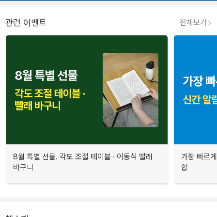
관련 이벤트
전체보기
8월 특별 선물. 각도 조절 테이블 · 이동식 빨래
가장 빠르게
바구니
합