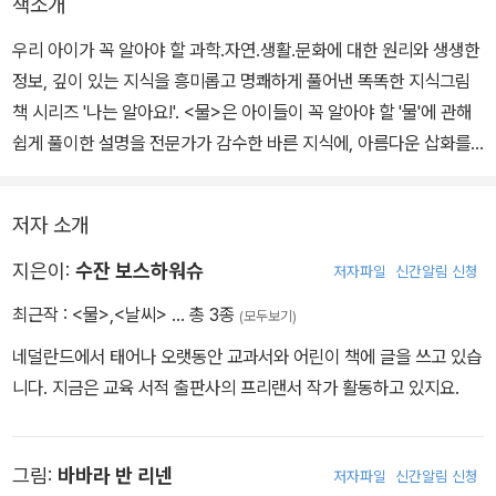
책소개
우리 아이가 꼭 알아야 할 과학.자연.생활.문화에 대한 원리와 생생한
정보, 깊이 있는 지식을 흥미롭고 명쾌하게 풀어낸 똑똑한 지식그림
책 시리즈 '나는 알아요!'. <물>은 아이들이 꼭 알아야 할 '물'에 관해
쉽게 풀이한 설명을 전문가가 감수한 바른 지식에, 아름다운 삽화를
더하여 흥미롭게 탐구할 수 있도록 도와주는 지식 그림책이다.
저자 소개
물이 언제 처음 지구에 생겨났는지, 환경과 기온에 따라 물의 성질이
어떻게 변하는지, 우리 생활에서 물이 구체적으로 어떤 역할을 하는
지은이:
수잔 보스하워슈
저자파일
신간알림 신청
지 그리고 동식물과 사람에게 왜 물이 필요한지 등 아이들이 궁금해
최근작 :
<물>
,
<날씨>
… 총 3종
(모두보기)
하는 질문과 설명이 풍부하게 담겨 있다. 아이들은 이러한 질문에 대
네덜란드에서 태어나 오랫동안 교과서와 어린이 책에 글을 쓰고 있습
한 답을 찾아가는 동안 일상에서 무심코 지나치거나 당연시했던
니다. 지금은 교육 서적 출판사의 프리랜서 작가 활동하고 있지요.
'물'에 대해서 보다 적극적인 관심을 갖게 된다. 또한 이전과는 다른
시각으로 바라보며 물의 소중함도 깨닫게 될 것이다.
그림:
바바라 반 리넨
저자파일
신간알림 신청