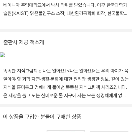
베이니아 주립대학교에서 박사 학위를 받았습니다. 이후 한국과학기
술원(KAIST) 맑은물연구소 소장, 대한환경공학회 회장, 한국물학술
단체연합회 회장을 맡았으며 그 밖에도 한국과학기술한림원, 한국공
학한림원, 한국환경공학한림원 회원으로서 대한민국 훈장 목련장을
받았습니다. 2018년 현재 한국과학기술원(KAIST 건) 설환경공학
출판사 제공 책소개
과 명예교수입니다.
똑똑한 지식그림책 o 나는 알아요! <나는 알아요!>는 우리 아이가 꼭
알아야 할 과학·자연·생활·문화에 대한 원리와 생생한 정보, 깊이 있는
지식을 흥미롭고 명쾌하게 풀어낸 똑똑한 지식그림책 시리즈입니다.
온 세상을 돌고 도는 신비로운 물 지구에 사는 모든 생명체에게 없어
서는 안 될 소중한 물! 물은 정말 신기해요. 바닷물이나 빗방울처럼 액
체였다가 수증기처럼 기체로 변해 공기 중을 떠다니기도 하고, 꽁꽁
이 상품을 구입한 분들이 구매한 상품
얼어붙으면 빙하나 얼음처럼 고체 상태가 되기도 하니까요. 이렇게
물은 여러 모습으로 바다에서 하늘로, 다시 하늘에서 땅으로 그리고