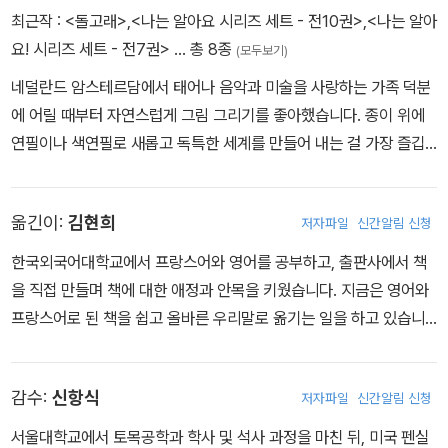
최근작 :
<돌고래>
,
<나는 알아요 시리즈 세트 - 전10권>
,
<나는 알아
요! 시리즈 세트 - 전7권>
… 총 8종
(모두보기)
네덜란드 암스테르담에서 태어나 음악과 미술을 사랑하는 가족 덕분
에 어릴 때부터 자연스럽게 그림 그리기를 좋아했습니다. 종이 위에
연필이나 색연필로 새롭고 독특한 세계를 만들어 내는 걸 가장 즐깁
니다. 또 여행과 물을 좋아하고 바닷속에 사는 모든 생명체를 좋아합
니다.
옮긴이:
김현희
저자파일
신간알림 신청
한국외국어대학교에서 프랑스어와 영어를 공부하고, 출판사에서 책
을 직접 만들며 책에 대한 애정과 안목을 키웠습니다. 지금은 영어와
프랑스어로 된 책을 쉽고 올바른 우리말로 옮기는 일을 하고 있습니
다. 옮긴 책으로는 《아이스크림의지 구사》, 《내 몸과 마음을 지휘하
는 놀라운 뇌 여행》, <숨은 그림 찾기> 시리즈의 《우리가 사는 지구
감수:
신항식
저자파일
신간알림 신청
의 비밀》, 《궁금한 우주 정거장》 등이 있습니다.
서울대학교에서 토목공학과 학사 및 석사 과정을 마친 뒤, 미국 펜실