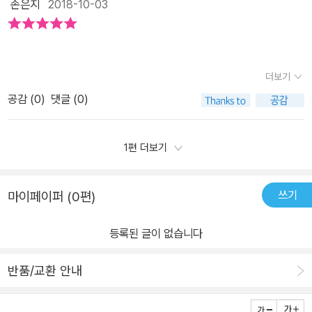
책 인 것 같더라구요! :) 요즘 복덩이는 책에서 본 건지 어린이집에서
손은지
2018-10-03
것은 차이가 있더라구요. 간단하게나마 해보시라고 하고 싶어요. 퀴
배운건지 지구라는 별에 대해서 이야기를 많이하더라구요.엄마 내가
즈를 풀어보면서 이야기를 잘 읽었는지 확인했는데...잘 기억하는 것
살고 있는 별이 지구지?말도 느린 친구가 이렇게 물어보니.. 좀 당황
도 있고, 기억하지 못했던 것도 있었어요. 다시 일러주고 기억할 수 있
스럽기도 했다지요^^:말이 느리긴 하지만.. 가끔 툭 툭 하고 튀어 나오
어서 좋았어요. 물에 대한 정보를 꽉꽉 차게 담은 책이네요. 기본개
더보기
는 어휘가 좀 고급 스러울때가 있어 놀라울 때가 있어요. ^^'그래서 지
념부터 깊이 있는 지식까지 꼼꼼하게 알려주는 지식책으로 유아들 눈
구와 물 이 부분을 함께 보면서 지구는 70퍼센트 이상이 물로 뒤덮여
공감 (
0
)
댓글 (0)
높에서 재미나게 읽을 수 있어서도 좋아요. 만들기 활동이 있어 더욱
있고~우리 지구별에 제일 처름 생명체가 있던 곳도 바로 물(바다)이
알찬 시간입니다. 아이가 책을 읽고 비누는 왜 단단하며 물에 왜 잘 녹
라고 말해주었어요.그러면서 공룡이야기까지 한 복덩이랑 저 ㅎㅎㅎ
는지 ...어떻게 해서 단단해졌는지...어떻게 모양을 만들었는지등궁금
1편 더보기
요즘 또 복덩이의 관심사가 공룡이라서 ㅎㅎㅎㅎ종종 물어요~ 공룡
한것들이 많아졌어요.
은 다 죽었다고 화산이 폭발해서.그러면서 또 물어요 ㅠㅠ왜 화산이
쓰기
마이페이퍼 (0편)
폭발했냐고 ㅠㅠ아;;;;;;ㅋㅋㅋ 책을 함께 보면서 모습을 바꾸면서 돌
고 도는 물의 모습을 살펴보기도 하고평소 엄마가 알려준 비가 내려
등록된 글이 없습니다
햇님이 방긋 나오면 다시 물이 증발해서 하늘로 올라가 구름이 되고
다시 또 비구름이되어 또 땅으로 내려온다고 눈으로 비로 설명해주었
반품/교환 안내
던 부분이 잘 표현이 되어 있어잘 읽었던 부분이였어요그리고 그외
물이 우리 생활에서 어떻게 활용되고 있는지도 알아보고~복덩이에