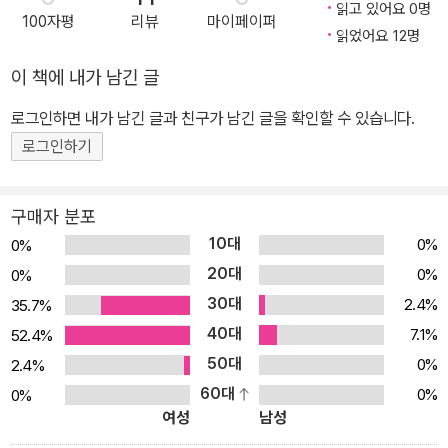
읽고 있어요 0명
을 담은 '물방울의 여행'은 그림만으로도 원리와 순환 과정을 쉽게 이
100자평
리뷰
마이페이퍼
읽었어요 12명
해할 수 있지요. 특히 양쪽으로 한 페이지씩 더 펼쳐지는 시원한 그림
속에 전 세계의 지도를 담고, 어떤 환경을 가진 지역에서 물이 어떻게
이 책에 내가 남긴 글
사용되고 변하는지 그 흐름을 한눈에 살펴볼 수 있어 흥미를 더하지
로그인하면 내가 남긴 글과 친구가 남긴 글을 확인할 수 있습니다.
요. 또한 물이 너무 넘치는 지역과 물이 부족한 지역을 대비하며 '홍수
로그인하기
와 가뭄'을 설명함으로써 아이들이 '물'이라는 광범위한 주제를 통합
적으로 사고하고 소중하게 생각하도록 좋은 길잡이가 되어 줍니다.
한눈에 보고 한번에 쏙쏙 이해하는 알기 쉬운 지식 그림책 '나는 알아
구매자 분포
요!' 시리즈는 많은 호기심을 갖고 세상을 바라보기 시작하는 아이들
10대
0%
0%
에게 알려 주고 싶은 주제만을 명쾌하게 풀어낸 지식 그림책입니다.
20대
0%
0%
아이들의 눈높이에 맞게 설명한 '꼬마 지식'에서는 본문과 연계된 상
30대
2.4%
35.7%
식을 다루어 폭넓게 사고할 수 있도록 도와주고, 맨 마지막에 수록된
40대
7.1%
52.4%
'놀이 활동'과 '꼬마 퀴즈'를 통해 앞에서 배운 개념과 원리를 한 번 더
50대
0%
2.4%
복습할 수 있지요. 또한 《나는 알아요! 물》은 누리과정(자연탐구: 생
60대
0%
0%
명체와 자연환경 )과 초등 3학년 1학기 과학 (4단원. 지표의 변화), 4
여성
남성
학년 2학기 과학 (2단원. 물의 상태 변화) 교과 과정과 연계되어 있어