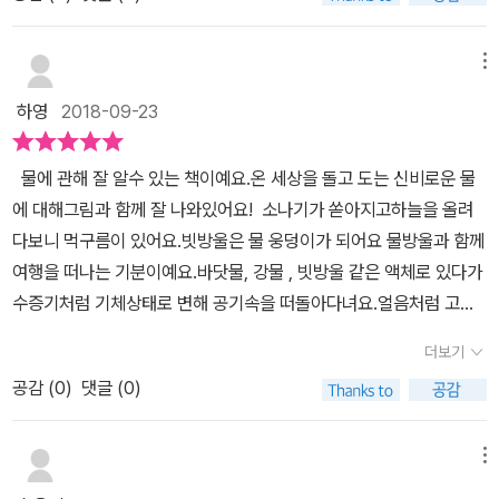
는건지 물은 어디로 가는건지에 대한 물음을 들어본 적이 있을꺼에
로 들어가는 물은 어떻게 움직이는지도 알아보았어요 사랑군이 너무
요.물이 있어 우리가 존재할 수 있다는 것을 또 한번 느끼며 소중함을
요! :)우리 복덩이도 6세 말문이 조금 터지고 목욕을 하면서 물어보고
너무 좋아하는 즐거운 물놀이에도 물이 빠질수 없어요 동물과 식물
느껴볼 수 있었어요. 감성을 자극하는 딱정벌레 빌리의 이야기도 만
먹으면서도 물어보고 그랬던 기억이 나네요!그때 제 대답은 물은 우
메뉴
에도 물이 필요하고 넘쳐도 모자라도 안되는 물 사랑군 옥상정원에서
나볼 수 있답니다.빌리는 소나기가 내려 날개가 젖어 날지를 못했어
리가 살고 있는 지구라는 별에 아주 많이 있는데 돌고 돌아서복덩이
물이 부족해서 올여름 토마토도 말라죽고 ㅠ.ㅠ 그리고 다른지역엔
요. 하지만 햇살이 쨍 비추자 금새 날개를 말려 주었지요. 짧은 이야기
하영
2018-09-23
입으로 목덩이 씻으라고 돌고 돌아 더러웠던 물은 깨끗해져 다시 온
물폭탄이 내려서 피해도 많았죠물의 중요성을 피부로 느끼고 책으로
지만, 물의 순환을 알고 보니 보이네요. 보여!^^독후활동으로 아이스
다고 말해줬던 기억이 나요.그러면서 어린이집에서 상수도원에 견학
만나보면서 이야기 나눠보았어요 홍수와 가뭄
바 만들기와 퀴즈풀기가 있어요. 아이스바 만들기를 통해물의 다양한
물에 관해 잘 알수 있는 책이예요.온 세상을 돌고 도는 신비로운 물
을 다녀오면서물에 대한 이야기도 제게 하더라구요!아이가 물에 대한
모습을 살펴볼 수도 있고 만든 아이스바를 먹으며 물의 고마움을 느
에 대해그림과 함께 잘 나와있어요! 소나기가 쏟아지고하늘을 올려
궁금증을 갖기 시작할 때! 어떻게 설명해줘야 할지 모르겠을 때!사파
껴볼 수도 있어요. 아이스바를 만들 용기가 없어 마침 슬러시를 만들
다보니 먹구름이 있어요.빗방울은 물 웅덩이가 되어요 물방울과 함께
리 즐거운 과학 똑똑한 지식그림책 나는 알아요 물 편을 함께 읽어보
어서 먹고 있던 참에우유랑 같이 틀에 부어 얼려보기로 했어요. 다른
여행을 떠나는 기분이예요.바닷물, 강물 , 빗방울 같은 액체로 있다가
세요!그럼 제가 먼저 복덩이랑 살짝쿵 살펴볼까요?! 궁금하신분들 고
때 같으며 얼리지 않고 다 먹겠다고 하겠지만, 얼음으로 꽁꽁 언 모습
수증기처럼 기체상태로 변해 공기속을 떠돌아다녀요.얼음처럼 고체
고고 GO! 사파리의 '나는 알아요!' 시리즈는 많은 호기심을 갖고 세상
이 궁금해요. ^^너무 재미있을 것 같은거죠. 다음날에 액체에서 단단
도 되구요. 물에 대한 모든 것이 들어있어요~물이 어떻게 생겨나고어
을 바라보기 시작하는 아이들에게 알려주고 싶은 주제만을 명쾌하게
더보기
한 고체가 된 물을 살펴봤어요. 요리조리 잘도 움직이네요. 잡느라 정
디로 흘러가고 돌고 도는지 쉽게 이해할 수 있어요.재미있는 지식 그
풀어낸 지식 그림책이라고 해요!책속의 꼬마 지식은 본문과 연계된
신없어요. ^^얼음과 얼음 부딪치기! 해보는 것도 재밌네요. 슬러시도
공감 (
0
)
댓글 (0)
림책입니다.
상식을 다루어 아이들이 폭넓게 사고할 수 있도록 도와주는 역할을
꽁꽁, 요구르트도 꽁꽁 얼어버렸어요 액체가 고체가 된거죠. 아이는
한답니다^^저도 이번에 나는 알아요! 시리즈 중에서 물 편을 처음 만
이제 고체, 액체, 기체가 어떻게 되고, 어떤 모습인지도 잘 알게 되었
메뉴
나보았는데요~유아부터 초등학교 친구들까지 즐겁게 읽을 수 있는
답니다. 책을 읽을때는 아 그렇구나!이지만, 직접 만져보고, 경험하는