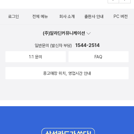
게 복덩이는 물을 언제 사용하냐고 묻기도 해보고 대답도 하는 시간
을 가져보았답니다^^복덩이의 대답은 처음은 물 먹는거. 씻는거. 치
로그인
전체 메뉴
회사 소개
출판사 안내
PC 버전
카치카. 그리고 응가할때..ㅋㅋ 그러면서 우리 몸에도 물이 많이 필요
하다고 이야기를 하면서 목이 마르면 꼭 물을 마셔야 한다고도 이야
(주)알라딘커뮤니케이션
기해주었지요.그리고복덩이가 마시는 물이 어떻게 우리 몸속에서 이
동하는지도 살펴보았답니다 ^^ 또한 펼침책을 펴서 지구의 전체 모습
1544-2514
일반문의 (발신자 부담)
을 ㄴ한눈에 살펴보기하고땅과 물의 양을 비교해보기도 했어요. 그러
1:1 문의
FAQ
면서 우리 나라는 어디에 있냐고 묻길래.. 알려주었지요 ^^''그랬더니.
작다고 ㅎㅎ 엄마 작아요~ 라고 대답하더라구요~ ^^:: 그러면서도
중고매장 위치, 영업시간 안내
물은 정말 소중한 것이라고 말도 해주었어요.어떤 나라는 물이 너무
많이 부족해서 물을 먹을려면 2-3시간은 걸어서 물을 먹으로 가야한
다고 말해주었어요.그랬더니 우리집엔 많다고 ^^:: 하길래.. 우리나라
도 물이 부족한 나라여서복덩이가 양치할때 샤워할때 물을 틀어놓고
씻으면 이 그림속 아이처럼 복덩이도물을 먹을려면 2-3시간 걸어 가
야 먹을 수 있고 자주 씻을 수도 없다고 말하니.요즘은 씻을때 바로바
로 수도꼭지를 잠그더라구요 ㅎㅎㅎ물이라는 주제로 물이 지구에서