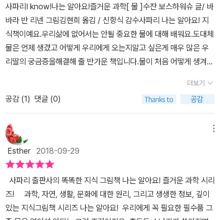
사파리I know!나는 알아요!즐거운 과학[ 물 ]수잔 보스하워슈 글/ 바
바라 반 리넨 그림김현희 옮김 / 신항식 감수사파리 나는 알아요! 지
식책이예요.우리삶에 없어서는 안될 중요한 물에 대해 배워요.도대체
물은 언제 생겼고 어떻게 우리에게 오는지알고 싶은게 매우 많은 우
리딸의 궁금증을해결해 줄 반가운 책입니다.물이 처음 어떻게 생겨났
는지는 아무도 몰라요.다만 과학자들은 화산이 폭발하면서 지구내부
더보기
기체가비가 되어 내리면서 물이 생겨났다고 말해요.또 얼음으로 된
공감 (
1
)
댓글 (0)
혜성이나 물로 가득한 소행성이 지구와 부딪히면서 생겨났다고도 해
요.지구에 최초로 생명체가 생겨난 곳은 바다예요.육지는 너무 뜨거
워서 생명체가 살 수 없었거든요.너무나 신기한 이야기에 우리딸은
메뉴
푹 빠져서 봅니다.갑자기 단수가 되어 당황스러웠던 있죠?물이 안나
Esther
2018-09-29
오면 우리 생활이 얼마나 불편한지물없인 아무것도 할 수가 없다는걸
깨닫게 됩니다.물이 떨어지는 힘을 이용해 전기를 만들고이 전기로
사파리 출판사의 똑똑한 지식 그림책 나는 알아요! 즐거운 과학 시리
가전제품을 작동시켜요.씻거나 마시거나 음식을 만들고빨래와 청소
즈! ​​ 과학, 자연, 생활, 문화에 대한 원리, 그리고 생생한 정보, 깊이
도 물없인 불가능해요.지구에 있는 물은 우리가 그냥 사용할 수가 없
있는 지식그림책 시리즈 나는 알아요!​ 우리에게 꼭 필요한 필수품 그
어요.'염소'라는 약품처리를 통해 우리 가정에 보내집니다.얼마전부터