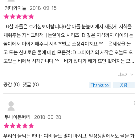
리다가 금방 그치는 비를 소나기라고 해요. 또 금방 햇살이 얼굴을 내
니, 정말 물이 엄청 많다는 게 그림으로 확 다가오네요. 하지만 이렇게
엄마와아들
2018-09-15
밀지요. 신기한 일이 벌어질 거라는 이야기에 아이는 바로 무지개라
많아 보이는 물이 뜨겁고 건조한 바람이 부는 사막에서는비가 거의
고 말하지요. 하지만, 예상은 빗나가고, 색다른 지식을 전해준답니
내리지 않아 항상 물이 부족하다는 이야기도 아이들에게 집중적으로
6살 아들은 호기심보이랍니다6살 아들 눈높이에서 재밌게 지식을
다. 물웅덩이가 사라진거예요. 물은 뜨거운 햇볕이 내리쬐면 기체가
이야기해줘야겠어요. 설명이 아주 많지 않지만, 쉽고 간결한 그림으
채워주는 지식그림책나는알아요 시리즈 :D 깊은 지식까지 아이의 눈
되어 공기 중으로 퍼져 나가버려요.그걸 수중기라고 하고, 이런 현상
로 아이가 많은 정보를 머릿속으로 입력하고, 환경과 자연에 대한 이
높이에서 이야기해주니 시리즈별로 소장각이지요 ^^ 온세상을 돌
을 '증발'이라고 한답니다. 눈에 보이지는 않지만, 물이 사라지는 것을
해로 자연환경의 중요성에 대해 생각해볼 수 있어...유아들도 어렵지
고 도는 신비로운 물에 대한 모든것 :D 그이야기의 시작은 오늘도 오
알기 위해 2틀전에 컵에 물을 담아놨어요. 그리고 선을 그어 놓아어
않게 읽을 수 있습니다. 매일 세수하고, 물을 마시는 우리 아이들에게
고있는 비에서 시작합니다 ^^ 비가 왔다가 해가 뜨면 없어지는 모습
요. 처음의 선에서 밑으로 내려간 물을 발견할 수 있었지요. 지구와
책 한 권으로 그 과정을 따라가는 시간을 보내보면 어떨까요?
에서 일상생활에서 만나는 과학을 찾고 물의 여러가지 모습에 대해
물지구표면을 70%를 차지하고 있는 물물이 어떻게 생겨났는지 정확
더보기
알고 이야기 할수 있는 시간 나는 알아요 물 과 함께 이루어 진다져 ^
히 모르지만, 태양계에서 물이 있는 행성은 지구뿐이라고 해요. 그래
공감 (
0
)
댓글 (0)
^ 자연스럽게 물이 왜 필요한지 부터 물이 우리몸에서 어떤 역할을
서 지구를 물의행성이라고 부른데요. 우주에서 보면 물이 더 많아서
하는지까지 아이가 스스로 물을 찾아 마실수 있게 해준다지요 ^^
마치 푸른색 공처럼 보이지요. 그런 이유로 푸른행성이라고도 부르
책이 넓어지면서 세계에서 만날수 있는 다양한 물까지 넓은 책속에
메뉴
고요. 지구본 그림이 있어 이해하기가 쉬웠답니다. 최초의 생명체가
들어 있어요 ^^ 지루한 지식그림책이 아니라 재밌는 지식그림책이
생겨난 곳은 바다였어요. 아주 작은 미생물이점점 육지로 나와 살면
무니아돈떼떼
2018-09-28
라서 더더더 좋은건 사실입니다 :D 6살 아들이 제일 좋아하는 시
서 환경에 맞게 진화하게 되었고, 오늘날의 다양한 동물이 생겨났답
간은 책 마지막에 나오는 꼬마퀴즈 시간이어요 ^^ 물론 한번 읽고
니다. 진화라는 의미를 알고 있는 아이는 '진화해서 공룡이 생겨난거
우리집 물먹는 하마~여비!물도 많이 마시고, 일상생활에서도 물을 가