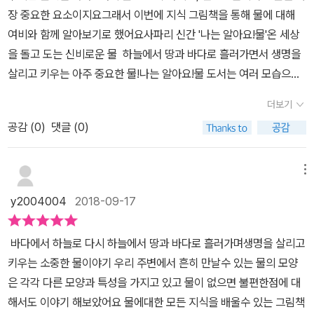
정답을 다 맞출수는 없어요 ㅋㅋㅋㅋ 하지만 어느새 스스로 찾아 읽
구나! '하더라구요. 돌고 도는 물물은 요리조리 변할 수 있고, 어디든
장 중요한 요소이지요그래서 이번에 지식 그림책을 통해 물에 대해
고 또 읽곤 물박사가 되어 있는 아들을 보게 된답니다 ^^ 한참 호기
갈 수 있어요.바닷물, 강물등은 액체 상태로 있다가따뜻한 햇볕을 받
여비와 함께 알아보기로 했어요사파리 신간 '나는 알아요!물'온 세상
심이 팡팡 터지는 시기 아이의 눈높이에 맞는 지식을 차곡 차곡 쌓아
아 수증기처럼 기체 상태로 하늘로 올라가 구름을 만들고,주변 공기
을 돌고 도는 신비로운 물 하늘에서 땅과 바다로 흘러가면서 생명을
주기에 지식그림책 만한게 없는것 같아요 하지만 또 그렇잖아요 지
가 차가워지면 얼음처럼 단단한 고체상태로 변하는 것을 끊임없이 반
살리고 키우는 아주 중요한 물!나는 알아요!물 도서는 여러 모습으로
루하기만 하면 아이가 읽지 않아요 ㅠ.ㅠ 재밌는 지식그림책 나는알
복해요. 이 과정을 물의 순환이라고 해요. 물 덕분에 사람과 동물, 식
변하는 물과물에 대한 지식을 물과 함께 여행하면서 배울 수 있어요
아요 시리즈이기에 추천 꾹 합니다 :D
더보기
물이 물을 마시며 살아갈 수 있어요. 우리에게 소중한 물, 하지만, 지
먹구름 가득~소나기가 내려요~소나기가 땅에 모여 물웅덩이가 되었
구온난화로 인해 남극과 북극에 있는 빙하가 녹아 바닷물의 높이가
공감 (
0
)
댓글 (0)
어요~날씨가 맑아지자 물웅덩이가 모두 사라졌네요!물웅덩이에 고
점점 높아진다는 것을 <꼬마지식>을 통해 알려주고 있어요. 작은 물
여 있던 빗물이 기체가 되어 공기 중으로 퍼져 나가요이것을 수증기
방울의 여행그림만으로도 물은 우리와 언제나 함께 있네요. 그리고
라고 해요책 중간중간 물에 대한 재미있는 지식을 알려주는 꼬마 지
메뉴
계속해서 물의 순환과정을 반복해서 알려준답니다. 물과 우리생활우
식이 있어서 별도로 찾아보지 않아도 된답니다물이 어떤 일을 하고
y2004004
2018-09-17
리 생활에 꼭 필요한 물물을 마시고, 물로 음식을 만들거나 씻고, 빨
어떻게 쓰여지고 있는지 한눈에 딱! 볼 수 있도록 그려져 있어요플랩
래, 청소도 해요.아이들은 물의 날 행사에 갔다가 물이 떨어지는 힘을
을 펼치면 넓디 넓은 세상을 돌고 도는 물의 흐름을 살펴볼 수 있어요
바다에서 하늘로 다시 하늘에서 땅과 바다로 흘러가며생명을 살리고
이용해 전기를 만들어 불을 켤 수 있다는 것을 알고 있어요. 그리고 아
우리가 마시는 물이 우리 몸에 들어가 어떤게 흐르는지도 알 수 있어
키우는 소중한 물이야기 우리 주변에서 흔히 만날수 있는 물의 모양
이들이 배꼽잡으며 공감했던 물은 변기의 똥오줌도 밖으로 내보내는
요여비에게 여비가 마신 물이 이렇게 몸속에서 흘러서 소변으로 나온
은 각각 다른 모양과 특성을 가지고 있고 물이 없으면 불편한점에 대
데도 사용한다는 것이죠. 지구에 있는 물 가운데 우리가 마실 수 있는
다고 얘기해주었지요~ㅋㅋ책 뒷편에는 간단한 활동과 퀴즈가 있어
해서도 이야기 해보았어요 물에대한 모든 지식을 배울수 있는 그림책
물은 약1퍼센트도 되지 않는다니...몰랐던 사실이예요. 학교에 있는
요물의 성질을 이용해서 아이스바를 만드는 건데요아이와 함께 복습