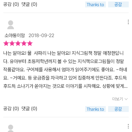
에 고통받는 곳도 있지요, ​ 그런 중요한 물이 너무 많은 곳은 오히려
들기를 따라하면 물을 이용해 층층이 예쁜 샤베트를 만들 수 있어요.
공감 (
0
)
댓글 (0)
생한 정보에 대해 초등학생들에게는 교과와 연계되어 폭넓은 지식을
큰 피해를 주기도 하고요. 너무 적어서 고통을 주기도 하지요. 해마다
우리딸 눈이 휘둥그레지며 당장 만들자네요. ㅎㅎ꼬마 퀴즈를 통해
가르쳐주는 지식 그림책 시리즈예요.'왜~'라는 아이들의 끊임없는 질
3월 22일을 세계 물의 날로 정해놓고 물의 소중함을 일깨우기도 합
중요한 내용을 다시한번 짚어볼 수 있어요.같이 맞춰 보는 재미가 쏠
문에 대한 답을 친절하게 알려주니, 엄마에게도 좋은 책이에요. ^^
메뉴
니다. ​ 과학책이지만 지식뿐 아니라 실생활에서 직접 해 볼 수 있는
쏠합니다.나는 알아요 시리즈는 이렇게 알찬 구성으로아이와 엄마를
《물》 책에서는 소나기로 이야기를 시작합니다. 소나기에서 시작하는
만들기도 제시해줍니다. 과일 아이스바 만들기!아이들과 함께 해볼
소야둥이맘
2018-09-22
만족시키는 책이예요.어렵지 않게 재밌게 이야기를 풀어주니 참 좋아
이야기는 바다로 이어집니다. 지구에 최초로 생명체가 생겨난 곳은
만 하지요. ​ ​그리고 꼬마퀴즈로 다시한번 과학지식을 되새겨 줍니다.​
요.
바다였어요. 태양계에서 액체 상태의 물이 있는 행성인 지구에서 이
다른 시리즈도 만나고 싶네요.
나는 알아요! 물 사파리 나는 알아요! 지식그림책 정말 애정한답니
물로 인해 오늘날처럼 다양한 동물이 생겨났다는 것을 알 수 있죠. 소
다. 유아부터 초등저학년까지 볼 수 있는 지식책으로그림들이 정말
중한 물은 어디에서 어디로 갈 수 있나요?물방울의 여행을 한 장의
작품같아요. 구어체를 사용해서 엄마가 읽어주기에도 좋아요. ~하네
그림에서 한 번에 훑어볼 수 있습니다. 먼 여행을 하고 온 물은 우리
요. ~거예요. 등 궁금증을 자극하고 있어 집중하게 만든다죠. 후드득
생활에서도 꼭 필요하고 중요한 역할을 하고 있습니다. 책 중간에는
후드득 소나기가 쏟아지는 것으로 이야기를 시작해요. 상황에 맞게
<꼬마 지식>이라는 코너를 위해, 우리가 마실 수 있는 물은 약 15퍼
비오는 날에 읽어주면 더욱 재미있게 읽을 수 있을거에요.어제도 소
센트도 되지 않는다는 내용 등을 알 수 있습니다. 물은 우리 몸에서도
더보기
나기가 내려 관심을 갖고 읽었답니다. 지나는 길에 물웅덩이를 발견
여행을 하죠. '입으로 들어간 물은 어디로 가지?'라고 물으면, 4살 아
공감 (
0
)
댓글 (0)
하고는 바로 물웅덩이라며 책 내용이 생각나서 너무 반가운 아이!다
들은 '쉬로 나와.'라고 대답하는데요. 물은 오줌 외에도 눈물과 콧물,
른 때 같으면 무심히 지나쳤을텐데어떻게 만들어졌는지를 생각해볼
땀, 침 등으로 몸 밖을 빠져나간다고 꼬마 지식에서 꼭 집어 말해주네
수 있어서우리 주변모습이 호기심을 갖고 바라보게 되요. 세차게 내
메뉴
요. 우리에게 중요한 물은 온 세상에서 가득하죠. 펼침 북으로 살펴보