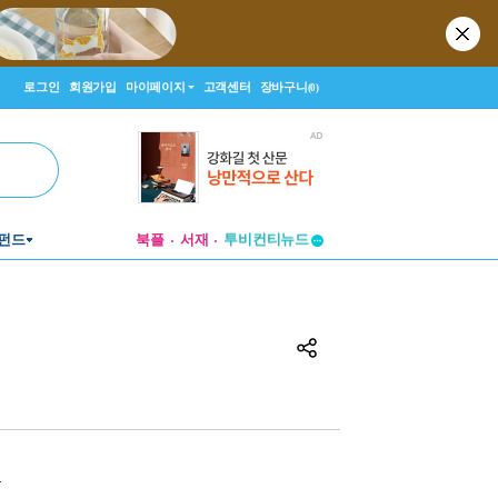
로그인
회원가입
마이페이지
고객센터
장바구니
(0)
투비컨티뉴드
펀드
북플
서재
창작플랫폼
투비컨티뉴드
원