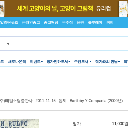
알라딘굿즈
온라인중고
중고매장
우주점
음반
블루레이
커피
서
스트
새로나온책
이벤트
정가인하도서
추천도서
작가와의 만남
북
(주)태일소담출판사
2011-11-15
원제 : Bartleby Y Compania (2000년)
정가
11,000