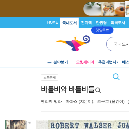
HOME
전자책
만권당
외국도서
국내도서
첫달무료
국내도
분야보기
오뒷세이아
추천마법사
베
소득공제
바틀비와 바틀비들
엔리께 빌라―마따스
(지은이),
조구호
(옮긴이)