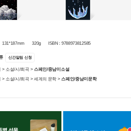
131*187mm
320g
ISBN : 9788973812585
류
신간알림 신청
서
>
소설/시/희곡
>
스페인/중남미소설
서
>
소설/시/희곡
>
세계의 문학
>
스페인/중남미문학