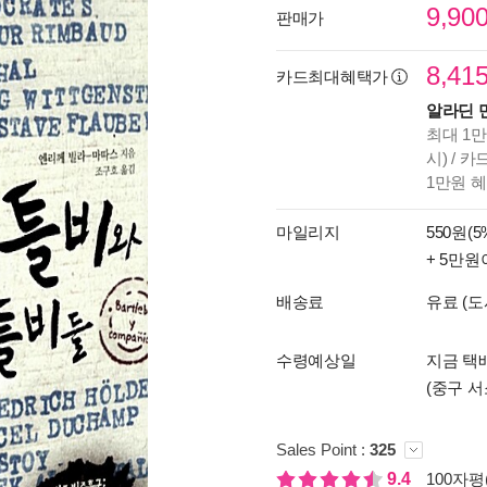
9,90
판매가
8,41
카드최대혜택가
알라딘 
최대 1만
시) / 
1만원 
마일리지
550원(5
+ 5만원
배송료
유료 (도
수령예상일
지금 택배
(중구 서
Sales Point :
325
9.4
100자평(