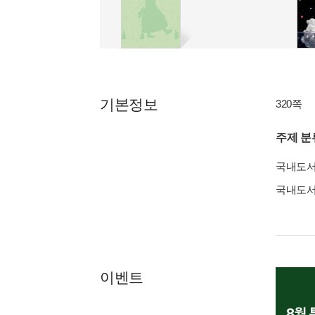
기본정보
320쪽
주제 분
국내도
국내도
이벤트