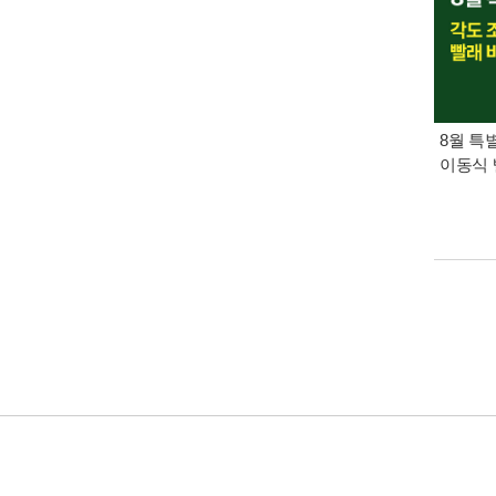
8월 특
이동식 