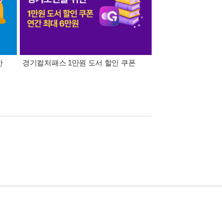
간
경기컬처패스 1만원 도서 할인 쿠폰
삼성카드가 쏜다! 알라