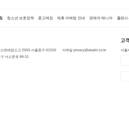
침
청소년 보호정책
중고매장
제휴·마케팅 안내
판매자 매니저
출판사
고객
신판매업신고 2003-서울중구-01520
이메일 privacy@aladin.co.kr
서울시
구 서소문로 89-31