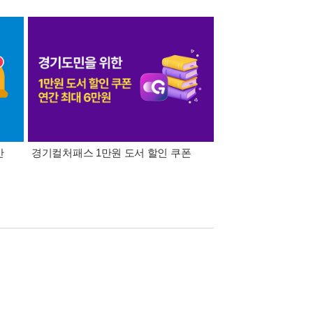
간
경기컬처패스 1만원 도서 할인 쿠폰
삼성카드가 쏜다! 알라