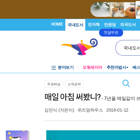
HOME
전자책
만권당
외국도서
국내도서
첫달무료
국내도
분야보기
오뒷세이아
추천마법사
베
무료배송
소득공제
매일 아침 써봤니?
- 7년을 매일같이
김민식
(지은이)
위즈덤하우스
2018-01-12