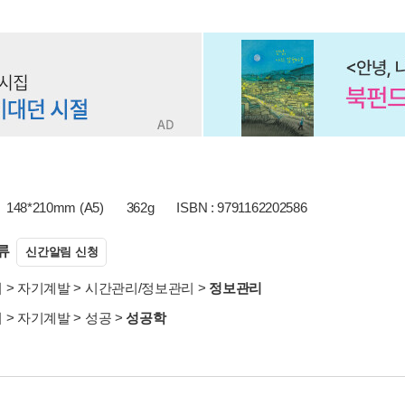
148*210mm (A5)
362g
ISBN : 9791162202586
류
신간알림 신청
서
>
자기계발
>
시간관리/정보관리
>
정보관리
서
>
자기계발
>
성공
>
성공학