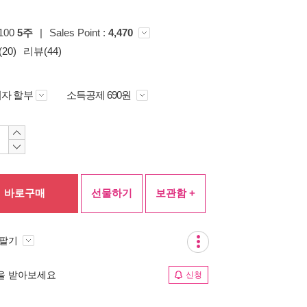
p100
5주
|
Sales Point :
4,470
20)
리뷰(44)
자 할부
소득공제 690원
바로구매
선물하기
보관함 +
 팔기
림을 받아보세요
신청