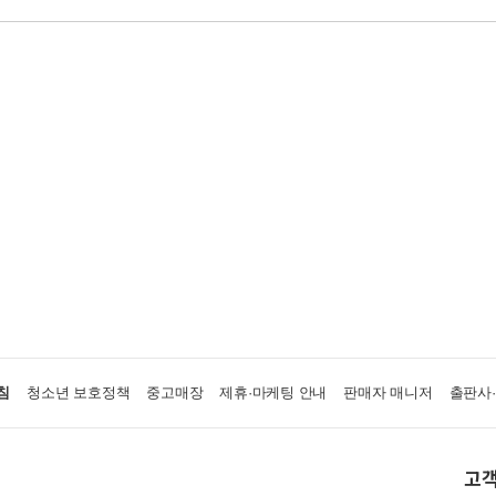
침
청소년 보호정책
중고매장
제휴·마케팅 안내
판매자 매니저
출판사
고객