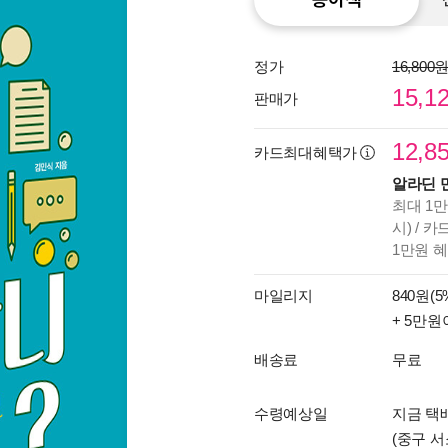
정가
16,800
15,1
판매가
12,8
카드최대혜택가
알라딘 
최대 1만
시) / 
1만원 
마일리지
840원(5
+ 5만원
배송료
무료
수령예상일
지금 택
(중구 서