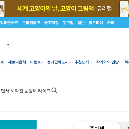
알라딘굿즈
온라인중고
중고매장
우주점
음반
블루레이
커피
서
스트
새로나온책
이벤트
정가인하도서
추천도서
작가와의 만남
북
 쓰면서 시작된 능동태 라이프
종이책