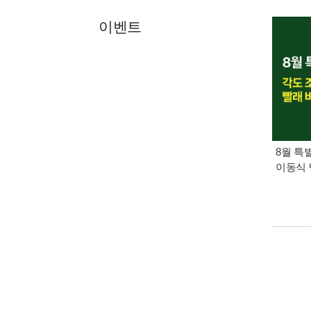
이벤트
8월 특
이동식 