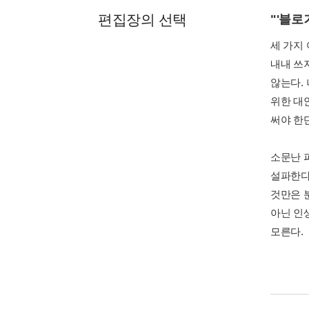
편집장의 선택
"'블로
세 가지
내내 쓰
않는다.
위한 대안
써야 한
소문난 
설파한다
것만은 
아닌 인
모른다.