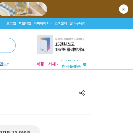
로그인
회원가입
마이페이지
고객센터
장바구니
(0)
투비컨티뉴드
펀드
북플
서재
창작플랫폼
투비컨티뉴드