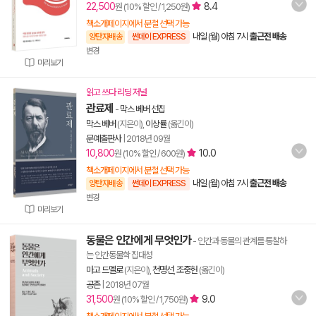
22,500
8.4
원 (10% 할인 / 1,250원)
책소개페이지에서 분철 선택 가능
내일 (월) 아침 7시
출근전 배송
양탄자배송
썬데이 EXPRESS
변경
미리보기
읽고 쓰다 리딩 저널
관료제
-
막스 베버 선집
막스 베버
(지은이),
이상률
(옮긴이)
문예출판사
|
2018년 09월
10,800
10.0
원 (10% 할인 / 600원)
책소개페이지에서 분철 선택 가능
내일 (월) 아침 7시
출근전 배송
양탄자배송
썬데이 EXPRESS
변경
미리보기
동물은 인간에게 무엇인가
- 인간과 동물의 관계를 통찰하
는 인간동물학 집대성
마고 드멜로
(지은이),
천명선
,
조중헌
(옮긴이)
공존
|
2018년 07월
31,500
9.0
원 (10% 할인 / 1,750원)