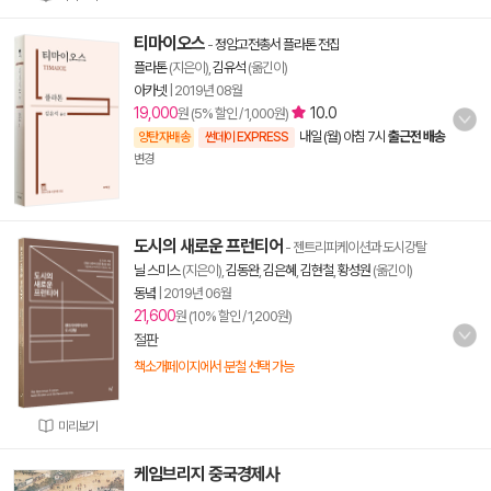
티마이오스
-
정암고전총서 플라톤 전집
플라톤
(지은이),
김유석
(옮긴이)
아카넷
|
2019년 08월
19,000
10.0
원 (5% 할인 / 1,000원)
내일 (월) 아침 7시
출근전 배송
양탄자배송
썬데이 EXPRESS
변경
도시의 새로운 프런티어
- 젠트리피케이션과 도시강탈
닐 스미스
(지은이),
김동완
,
김은혜
,
김현철
,
황성원
(옮긴이)
동녘
|
2019년 06월
21,600
원 (10% 할인 / 1,200원)
절판
책소개페이지에서 분철 선택 가능
미리보기
케임브리지 중국경제사