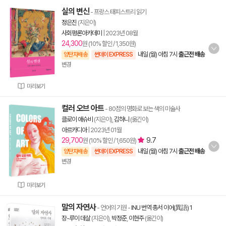
실의 변신
- 프랑스 태피스트리 읽기
정은진
(지은이)
사회평론아카데미
|
2023년 08월
24,300
원 (10% 할인 / 1,350원)
내일 (월) 아침 7시
출근전 배송
양탄자배송
썬데이 EXPRESS
변경
미리보기
컬러 오브 아트
- 80점의 명화로 보는 색의 미술사
클로이 애슈비
(지은이),
김하니
(옮긴이)
아르카디아
|
2023년 01월
29,700
9.7
원 (10% 할인 / 1,650원)
내일 (월) 아침 7시
출근전 배송
양탄자배송
썬데이 EXPRESS
변경
미리보기
말의 자연사
- 언어의 기원
-
INU 번역 총서 이어(異語) 1
장-루이 데살
(지은이),
박정준
,
이현주
(옮긴이)