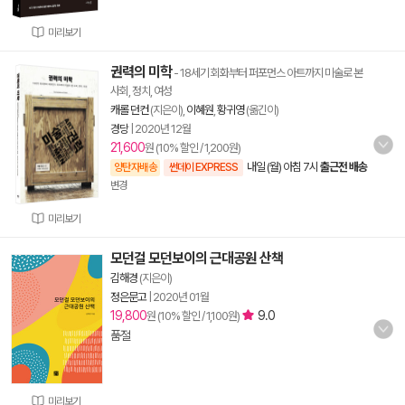
미리보기
권력의 미학
- 18세기 회화부터 퍼포먼스 아트까지 미술로 본
사회, 정치, 여성
캐롤 던컨
(지은이),
이혜원
,
황귀영
(옮긴이)
경당
|
2020년 12월
21,600
원 (10% 할인 / 1,200원)
내일 (월) 아침 7시
출근전 배송
양탄자배송
썬데이 EXPRESS
변경
미리보기
모던걸 모던보이의 근대공원 산책
김해경
(지은이)
정은문고
|
2020년 01월
19,800
9.0
원 (10% 할인 / 1,100원)
품절
미리보기