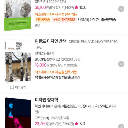
교유서가
|
2022년 12월
36,100
10.0
원 (5% 할인 / 1,140원)
책소개페이지에서 분철 선택 가능
내일 (월) 아침 7시
출근전 배송
양탄자배송
썬데이 EXPRESS
변경
핀란드 디자인 산책
- DESIGN FINLAND IN MY PERSPEC
TIVE
안애경
(지은이)
BOOKERS(북커스)
|
2022년 08월
18,000
원 (10% 할인 / 1,000원)
책소개페이지에서 분철 선택 가능
택배
로 주문하면
8월 11일 출고
변경
미리보기
디자인 정치학
뤼번 파터르
(지은이),
이은선
(옮긴이),
김미래
(기획),
오혜진
(디자
인)
고트(goat)
|
2022년 04월
23,750
8.0
원 (5% 할인 / 750원)