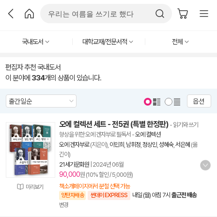
국내도서
대학교재/전문서적
전체
편집자 추천 국내도서
이 분야에
334
개의 상품이 있습니다.
옵션
오에 컬렉션 세트 - 전5권 (특별 한정판)
- 읽기와 쓰기
향상을 위한 오에 겐자부로 필독서
-
오에 컬렉션
오에 겐자부로
(지은이),
이민희
,
남휘정
,
정상민
,
성혜숙
,
서은혜
(옮
긴이)
21세기문화원
|
2024년 06월
90,000
원 (10% 할인 / 5,000원)
책소개페이지에서 분철 선택 가능
미리보기
내일 (월) 아침 7시
출근전 배송
양탄자배송
썬데이 EXPRESS
변경