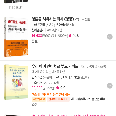
미리보기
영혼을 치유하는 의사 (양장)
- 빅터 프랭클의
빅터 프랭클
(지은이),
유영미
(옮긴이)
청아출판사
|
2017년 12월
14,400
10.0
원 (10% 할인 / 800원)
품절
우리 아이 언어치료 부모 가이드
- 자폐 아동 및 의사소통
에 어려움이 있는 아이를 위한
펀 서스먼
(지은이),
이로미
,
조아라
,
박혜원
(옮긴이)
수오서재
|
2017년 12월
35,000
9.5
원 (350원)
책소개페이지에서 분철 선택 가능
내일 (월) 아침 7시
출근전 배송
양탄자배송
썬데이 EXPRESS
변경