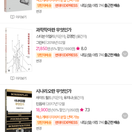
책소개페이지에서 분철 선택 가능
내일 (월) 아침 7시
출근전 배송
양탄자배송
썬데이 EXPRESS
변경
미리보기
과학학이란 무엇인가
스티븐 이얼리
(지은이),
김명진
(옮긴이)
그린비
|
2018년 02월
21,850
8.0
원 (5% 할인 / 690원)
내일 (월) 아침 7시
출근전 배송
양탄자배송
썬데이 EXPRESS
변경
미리보기
시나리오란 무엇인가
사이드 필드
(지은이),
유지나
(옮긴이)
민음사
|
2017년 12월
18,900
7.3
원 (10% 할인 / 1,050원)
책소개페이지에서 분철 선택 가능
내일 (월) 아침 7시
출근전 배송
양탄자배송
썬데이 EXPRESS
변경