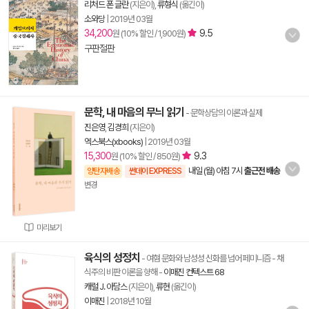
리처드 폰 글란
(지은이),
류형식
(옮긴이)
소와당
|
2019년 03월
34,200
9.5
원 (10% 할인 / 1,900원)
구판절판
문학, 내 마음의 무늬 읽기
- 문학상담의 이론과 실제
진은영
,
김경희
(지은이)
엑스북스(xbooks)
|
2019년 03월
15,300
9.3
원 (10% 할인 / 850원)
내일 (월) 아침 7시
출근전 배송
양탄자배송
썬데이 EXPRESS
변경
미리보기
육식의 성정치
- 여혐 문화와 남성성 신화를 넘어 페미니즘 - 채
식주의 비판 이론을 향해
-
이매진 컨텍스트 68
캐럴 J. 아담스
(지은이),
류현
(옮긴이)
이매진
|
2018년 10월