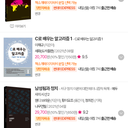
책소개페이지에서 분철 선택 가능
내일 (월) 아침 7시
출근전 배송
양탄자배송
썬데이 EXPRESS
변경
미리보기
C로 배우는 알고리즘 1
-
C로 배우는 알고리즘 1
이재규
(지은이)
세화(도서출판)
|
2021년 08월
20,700
9.5
원 (10% 할인 / 1,150원)
책소개페이지에서 분철 선택 가능
내일 (월) 아침 7시
출근전 배송
양탄자배송
썬데이 EXPRESS
변경
남성됨과 정치
- 서구 정치 이론에 대한 페미니즘적 독해
-
메두
사의 시선 2
웬디 브라운
(지은이),
황미요조
(옮긴이),
정희진
(기획)
나무연필
|
2021년 04월
29,700
9.2
원 (10% 할인 / 1,650원)
내일 (월) 아침 7시
출근전 배송
양탄자배송
썬데이 EXPRESS
변경