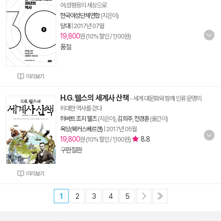
어.성평등의 세상으로
한국여성단체연합
(지은이)
당대
|
2017년 07월
19,800
원 (10% 할인 / 1,100원)
품절
미리보기
H.G. 웰스의 세계사 산책
- 세계 대문화와 함께 인류 문명의
위대한 역사를 걷다
허버트 조지 웰즈
(지은이),
김희주
,
전경훈
(옮긴이)
옥당(북커스베르겐)
|
2017년 05월
19,800
8.8
원 (10% 할인 / 1,100원)
구판절판
미리보기
1
2
3
4
5