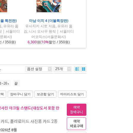
리플 특전판)
마남 이치 4 (더블특장판)
, 유유리 옮
유사자키 시로 지음, 유유리 옮
작 | 서울미디
김, 니시 오사무 원작 | 서울미디
문화사)
어코믹스(서울문화사)
 / 350원)
6,300
원(
10%
할인 / 350원)
옵션 설정
25개
순
1~20
끝
선택
장바구니 담기
보관함 담기
마이리스트 담기
예약
명사진 아크릴 스탠드(대상도서 포함 만
장바구니
 카드, 폴라로이드 사진풍 카드 2종
예약
바로구매
 2026년 8월