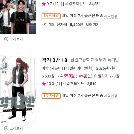
9.7
(
121
) | 세일즈포인트 :
34,851
내일 아침 7시
출근전 배송
양탄자배송
지역변경
이 책의 전자책 :
5,400
원
보러 가기
크게보기
격기 3반 18
- 남일고등학교 격투기 특기반
이학
(지은이) |
대원씨아이(만화)
| 2026년 7월
4,950원
5,500
원 →
(
할인), 마일리지
원
10%
270
10.0
(
2
) | 세일즈포인트 :
2,510
내일 아침 7시
출근전 배송
양탄자배송
지역변경
크게보기