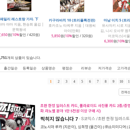
패밀리 레스토랑 가자. 下
카구라바치 10 (트리플특전판)
마남 이치 5 (트
마 야마 지음, 현승희 옮김 |
호카조노 타케루 지음 | 대원씨
유사자키 시로 지음
문학동네
아이(만화)
김, 니시 오사무 원
7,650
원(
10%
할인 / 420원)
5,850
원(
10%
할인 / 320원)
어코믹스(서울
6,300
원(
10%
할인
,751
개의 상품이 있습니다.
출간일순
등록일순
상품명순
평점순
리뷰순
저가격순
고가격
1
2
3
4
5
6
7
8
9
10
1
전체
초판 한정 일러스트 카드, 폴라로이드 사진풍 카드 2종/증
화.라노벨 분야 1만 5천원 이상 구매 시)
찍히지 않습니다 7
- S코믹스 /초판 한정 일러스트
코노시마 루카
(지은이),
심희정
(옮긴이) |
㈜소미미디어
|