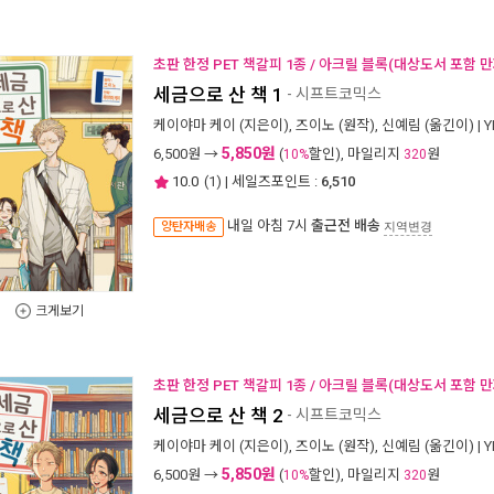
초판 한정 PET 책갈피 1종 / 아크릴 블록(대상도서 포함 만
세금으로 산 책 1
- 시프트코믹스
케이야마 케이
(지은이),
즈이노
(원작),
신예림
(옮긴이) |
Y
5,850원
6,500
원 →
(
할인), 마일리지
원
10%
320
10.0
(
1
) | 세일즈포인트 :
6,510
내일 아침 7시
출근전 배송
양탄자배송
지역변경
크게보기
초판 한정 PET 책갈피 1종 / 아크릴 블록(대상도서 포함 만
세금으로 산 책 2
- 시프트코믹스
케이야마 케이
(지은이),
즈이노
(원작),
신예림
(옮긴이) |
Y
5,850원
6,500
원 →
(
할인), 마일리지
원
10%
320