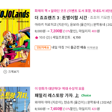
화제의 책 + 알라딘 굿즈 (이벤트 도서 포함, 국내도서 3만원
더 죠죠랜즈 3 : 돈벌이할 시간
- 죠죠의 기묘한 모
아라키 히로히코
(지은이),
윤보라
(옮긴이) |
문학동네
| 2
7,200원
8,000
원 →
(
할인), 마일리지
원
10%
400
10.0
(
2
) | 세일즈포인트 :
4,150
내일 아침 7시
출근전 배송
양탄자배송
지역변경
크게보기
이 만화가 대단하다! 역대 수상작 모음
패밀리 레스토랑 가자. 上
Choice
와야마 야마
(지은이),
현승희
(옮긴이) |
문학동네
| 2024년
7,650원
8,500
원 →
(
할인), 마일리지
원
10%
420