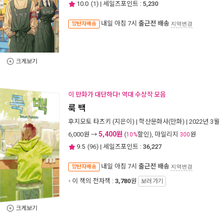
10.0
(
1
) | 세일즈포인트 :
5,230
내일 아침 7시
출근전 배송
양탄자배송
지역변경
크게보기
이 만화가 대단하다! 역대 수상작 모음
룩 백
후지모토 타츠키
(지은이) |
학산문화사(만화)
| 2022년 3월
5,400원
6,000
원 →
(
할인), 마일리지
원
10%
300
9.5
(
96
) | 세일즈포인트 :
36,227
내일 아침 7시
출근전 배송
양탄자배송
지역변경
이 책의 전자책 :
3,780
원
보러 가기
크게보기