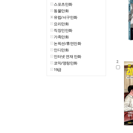
스포츠만화
동물만화
유럽/서구만화
요리만화
직장인만화
가족만화
논픽션/휴먼만화
인디만화
인터넷 연재 만화
2.
코믹/명랑만화
19금