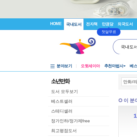
HOME
전자책
만권당
외국도서
국내도서
첫달무료
국내도
분야보기
오뒷세이아
추천마법사
베
소년만화
도서 모두보기
이 분
베스트셀러
스테디셀러
정가인하/정가제free
최고평점도서