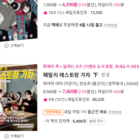
6,300원
7,000
원 →
(
할인), 마일리지
원
10%
350
10.0
(
1
) | 세일즈포인트 :
12,330
지금
택배
로 주문하면
8월 12일 출고
지역변경
크게보기
화제의 책 + 알라딘 굿즈 (이벤트 도서 포함, 국내도서 3만원
패밀리 레스토랑 가자. 下
- 완결
와야마 야마
(지은이),
현승희
(옮긴이) |
문학동네
| 2026년
7,650원
8,500
원 →
(
할인), 마일리지
원
10%
420
9.8
(
127
) | 세일즈포인트 :
83,225
내일 아침 7시
출근전 배송
양탄자배송
지역변경
이 책의 전자책 :
5,400
원
보러 가기
크게보기