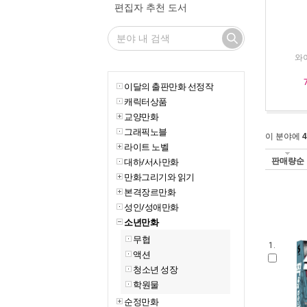
편집자 추천 도서
와야
이달의 출판만화 선정작
캐릭터상품
교양만화
그래픽노블
이 분야에
4
라이트 노벨
판매량순
대하/서사만화
만화그리기와 읽기
본격장르만화
성인/성애만화
소년만화
무협
1.
액션
청소년 성장
학원물
순정만화