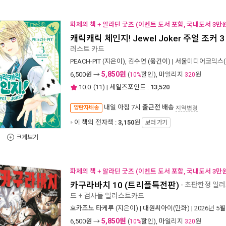
화제의 책 + 알라딘 굿즈 (이벤트 도서 포함, 국내도서 3만원
캐릭캐릭 체인지! Jewel Joker 주얼 조커 3
러스트 카드
PEACH-PIT
(지은이),
김수연
(옮긴이) |
서울미디어코믹스(
5,850원
6,500
원 →
(
할인), 마일리지
원
10%
320
10.0
(
11
) | 세일즈포인트 :
13,520
내일 아침 7시
출근전 배송
양탄자배송
지역변경
이 책의 전자책 :
3,150
원
보러 가기
크게보기
화제의 책 + 알라딘 굿즈 (이벤트 도서 포함, 국내도서 3만원
카구라바치 10 (트리플특전판)
- 초판한정 일러
드 + 검사들 일러스트카드
호카조노 타케루
(지은이) |
대원씨아이(만화)
| 2026년 5월
5,850원
6,500
원 →
(
할인), 마일리지
원
10%
320