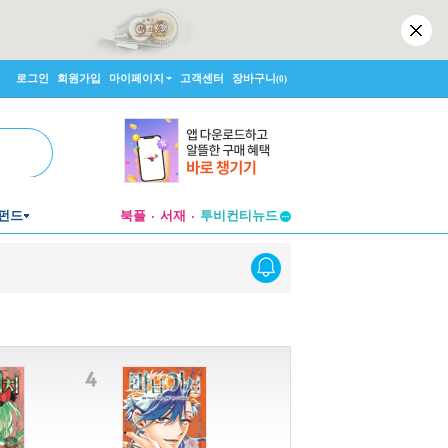
로그인
회원가입
마이페이지
고객센터
장바구니
(0)
투비컨티뉴드
펀드
북플
서재
창작플랫폼
투비컨티뉴드