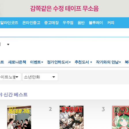
알라딘굿즈
온라인중고
중고매장
우주점
음반
블루레이
커피
서
스트
새로나온책
이벤트
정가인하도서
추천도서
작가와의 만남
북
야 신간 베스트