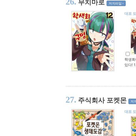
26.
무치마로
저자파일
대표 
학생회
있다! 1
27.
주식회사 포켓몬
저
대표 