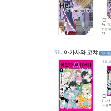
Re :
하는 
43
31.
아가사와 코챠
저자파
대표 
정반대의
(더블