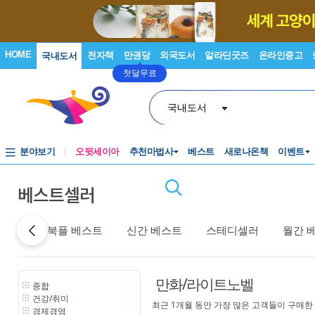
HOME
전자책
만권당
외국도서
알라딘굿즈
온라인중고
국내도서
첫달무료
국내도서
분야보기
오뒷세이아
추천마법사
베스트
새로나온책
이벤트
베스트셀러
베스트
북플 베스트
신간 베스트
스테디셀러
월간 
만화/라이트노벨
종합
건강/취미
최근 1개월 동안 가장 많은 고객들이 구매한
경제경영