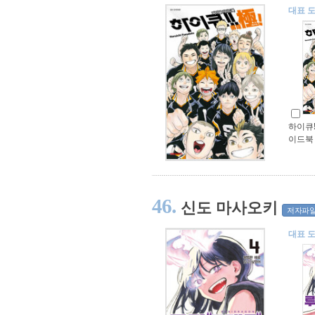
대표 
하이큐!
이드북
46.
신도 마사오키
저자파
대표 