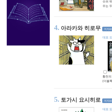
슈퍼 뒤
우는 두
4.
아라카와 히로무
저자파
대표 
황천의 
(더블
5.
토가시 요시히로
저자파
대표 