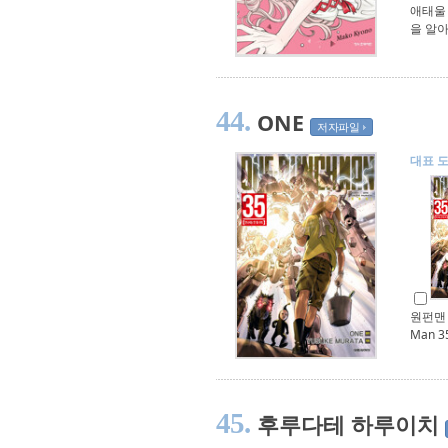
애태울
을 알아
44.
ONE
저자파일
대표 
원펀맨 O
Man 3
45.
후루다테 하루이치