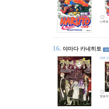
나루토 N
16.
야마다 카네히토
저
대표 
장송의 