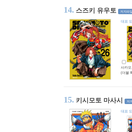
14.
스즈키 유우토
저자파
대표 
사카모토
(더블 
15.
키시모토 마사시
저
대표 