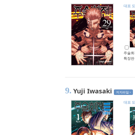
대표 
주술회전
특장판
9.
Yuji Iwasaki
저자파일
대표 