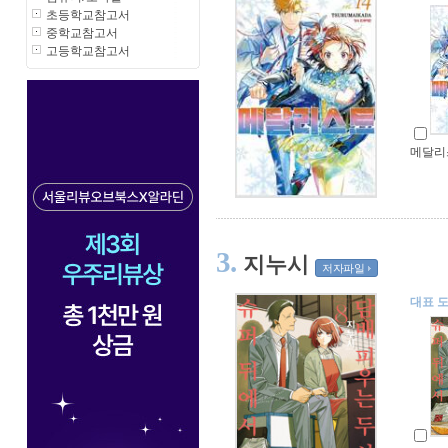
초등학교참고서
중학교참고서
고등학교참고서
메달리스
3.
지누시
저자파일
대표 