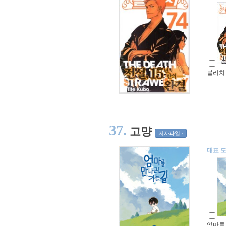
블리치 
37.
고먕
저자파일
대표 
엄마를