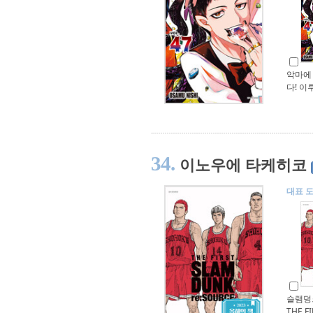
악마에
다! 이
34.
이노우에 타케히코
대표 
슬램덩
THE F