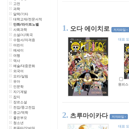
고전
과학
달력/기타
대학교재/전문서적
만화/라이트노벨
1.
오다 에이치로
사회과학
저자파일
소설/시/희곡
대표 
수험서/자격증
어린이
에세이
여행
역사
예술/대중문화
외국어
요리/살림
유아
원피스 
인문학
자기계발
잡지
장르소설
전집/중고전집
종교/역학
2.
츠루마이카다
저자파일
좋은부모
청소년
대표 
컴퓨터/모바일