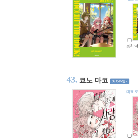
봇치·더·
43.
쿄노 마코
저자파일
대표 