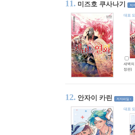
11.
미즈호 쿠사나기
저
대표 
새벽의 
정판)
12.
안자이 카린
저자파일
대표 