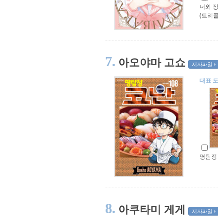
너와 장
(트리플
7.
아오야마 고쇼
저자파일
대표 
명탐정 
8.
아쿠타미 게게
저자파일