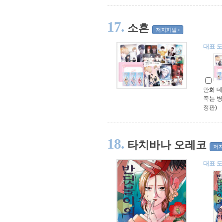
17.
소흔
저자파일
대표 
만화 데
죽는 병
정판)
18.
타치바나 오레코
저
대표 