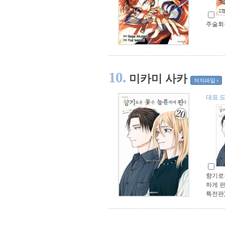
주술회
10.
미카미 사카
저자파일
대표 
향기로
하게 핀
특전판