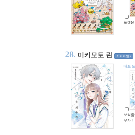
포켓몬
28.
미키모토 린
저자파일
대표 
보석함
우자 1