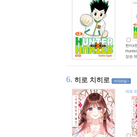
헌터x
Hunte
장판 3
6.
히로 치히로
저자파일
대표 