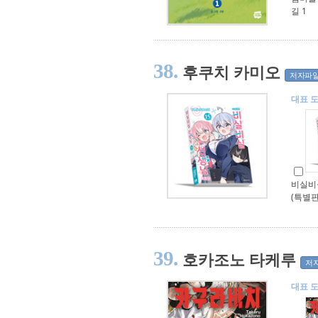
길 1
38.
후쿠치 카미오
저자파
대표 
비실비실
(특별판
39.
호카조노 타케루
저
대표 