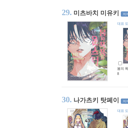
29.
미츠바치 미유키
저
대표 
봄의 
8
30.
나가츠키 탓페이
저
대표 