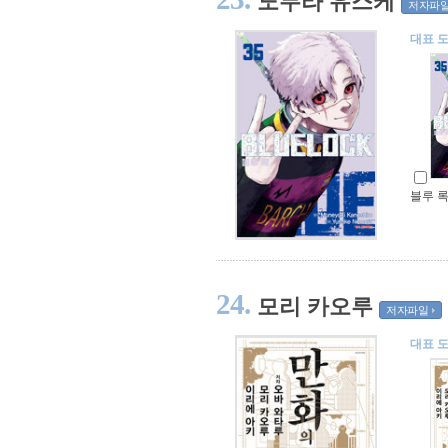
노무라 유스케
저자파
대표 
블루 록
24.
모리 카오루
저자파일
대표 