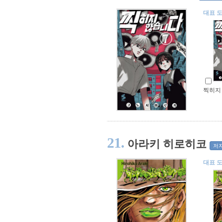
대표 
찍히지
21.
아라키 히로히코
저
대표 