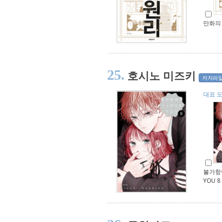
만화의
25.
호시노 미즈키
저자파
대표 
불가항력
YOU 8