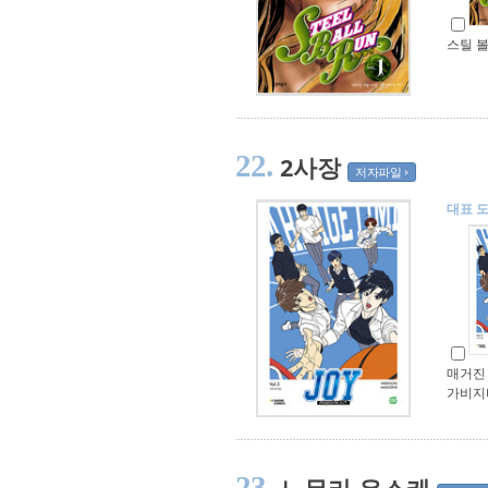
스틸 볼
22.
2사장
저자파일
대표 
매거진 조
가비지
23.