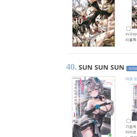
카구라바
리플특
40.
SUN SUN SUN
저자
대표 
가끔씩
아어로