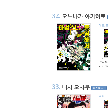
32.
오노나카 아키히로
대표 
마법소
서 6 
33.
니시 오사무
저자파일
대표 