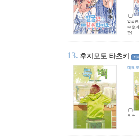
얼굴만
수 없어
판)
13.
후지모토 타츠키
저
대표 
룩 백