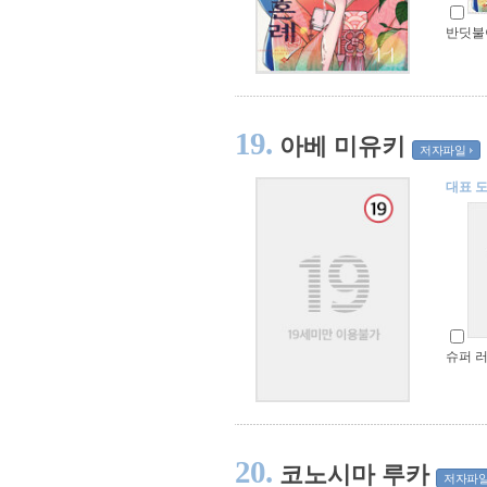
반딧불이
19.
아베 미유키
저자파일
대표 
슈퍼 러
20.
코노시마 루카
저자파