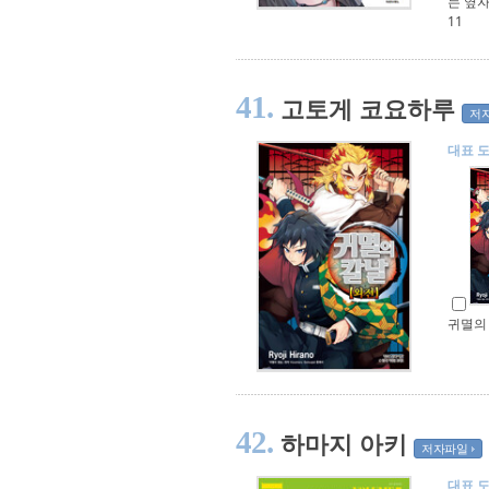
는 옆자
11
41.
고토게 코요하루
저
대표 
귀멸의
42.
하마지 아키
저자파일
대표 