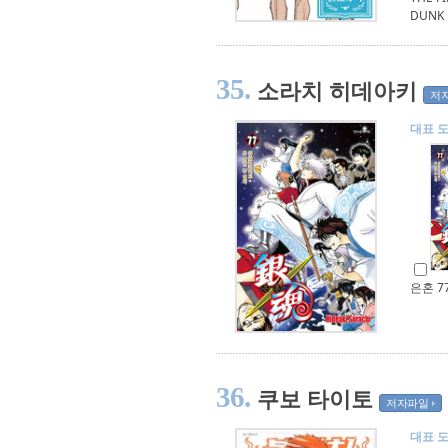
DUNK 
35.
소라치 히데아키
저
대표 
은혼 7
36.
쿠보 타이토
저자파일
대표 